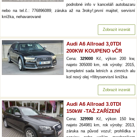
podrobné info v kanceláři autobazaru
nebo na tel.č.: 776896089; záruka až na 3roky!;první majitel, servisní
knížka, nehavarované
Zobrazit inzerát
Audi A6 Allroad 3,0TDI
200KW KOUPENO vČR
Cena:
329000
Kč, výkon 200 kw,
najeto 305000 km, rok výroby: 2015,
kompletní sada letních a zimních alu
kol nový olej +filtryservisní knížka
Zobrazit inzerát
Audi A6 Allroad 3.0TDI
150kW -TAŽ.ZAŘÍZENÍ
Cena:
329900
Kč, výkon 150 kw,
najeto 264981 km, rok výroby: 2013,
záruka na původ vozu!; prohlídka v