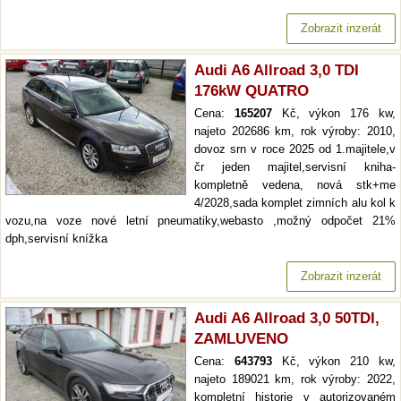
Zobrazit inzerát
Audi A6 Allroad 3,0 TDI
176kW QUATRO
Cena:
165207
Kč, výkon 176 kw,
najeto 202686 km, rok výroby: 2010,
dovoz srn v roce 2025 od 1.majitele,v
čr jeden majitel,servisní kniha-
kompletně vedena, nová stk+me
4/2028,sada komplet zimních alu kol k
vozu,na voze nové letní pneumatiky,webasto ,možný odpočet 21%
dph,servisní knížka
Zobrazit inzerát
Audi A6 Allroad 3,0 50TDI,
ZAMLUVENO
Cena:
643793
Kč, výkon 210 kw,
najeto 189021 km, rok výroby: 2022,
kompletní historie v autorizovaném