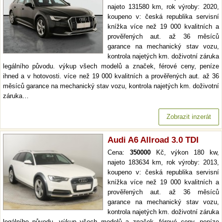
najeto 131580 km, rok výroby: 2020,
koupeno v: česká republika servisní
knížka více než 19 000 kvalitních a
prověřených aut. až 36 měsíců
garance na mechanický stav vozu,
kontrola najetých km. doživotní záruka
legálního původu. výkup všech modelů a značek, férové ceny, peníze
ihned a v hotovosti. více než 19 000 kvalitních a prověřených aut. až 36
měsíců garance na mechanický stav vozu, kontrola najetých km. doživotní
záruka…
Zobrazit inzerát
Audi A6 Allroad 3.0 TDI
Cena:
350000
Kč, výkon 180 kw,
najeto 183634 km, rok výroby: 2013,
koupeno v: česká republika servisní
knížka více než 19 000 kvalitních a
prověřených aut. až 36 měsíců
garance na mechanický stav vozu,
kontrola najetých km. doživotní záruka
legálního původu. výkup všech modelů a značek, férové ceny, peníze