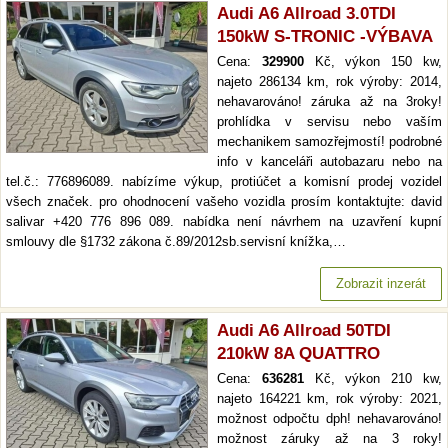
Audi A6 Allroad 3.0TDI
150kW S-TRONIC -VÝBAVA
Cena:
329900
Kč, výkon 150 kw,
najeto 286134 km, rok výroby: 2014,
nehavarováno! záruka až na 3roky!
prohlídka v servisu nebo vaším
mechanikem samozřejmostí! podrobné
info v kanceláři autobazaru nebo na
tel.č.: 776896089. nabízíme výkup, protiúčet a komisní prodej vozidel
všech značek. pro ohodnocení vašeho vozidla prosím kontaktujte: david
salivar +420 776 896 089. nabídka není návrhem na uzavření kupní
smlouvy dle §1732 zákona č.89/2012sb.servisní knížka,…
Zobrazit inzerát
Audi A6 Allroad 50TDI
210kW 8A QUATTRO
Cena:
636281
Kč, výkon 210 kw,
najeto 164221 km, rok výroby: 2021,
možnost odpočtu dph! nehavarováno!
možnost záruky až na 3 roky!