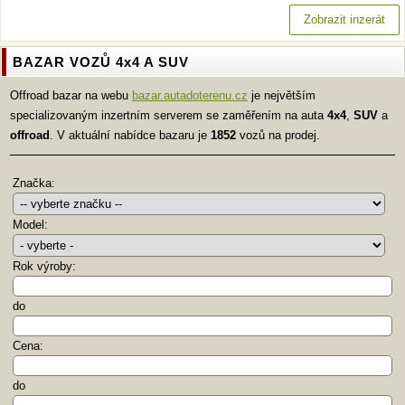
Zobrazit inzerát
BAZAR VOZŮ 4x4 A SUV
Offroad bazar na webu
bazar.autadoterenu.cz
je největším
specializovaným inzertním serverem se zaměřením na auta
4x4
,
SUV
a
offroad
. V aktuální nabídce bazaru je
1852
vozů na prodej.
Značka:
Model:
Rok výroby:
do
Cena:
do