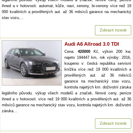
ihned a v hotovosti. automat, kůže, navi, xenony, bi-xenony více než 19
000 kvalitních a prověřených aut. až 36 měsíců garance na mechanický
stav vozu,…
Zobrazit inzerát
Audi A6 Allroad 3.0 TDI
Cena:
420000
Kč, výkon 200 kw,
najeto 194447 km, rok výroby: 2016,
koupeno v: česká republika servisní
knížka více než 19 000 kvalitních a
prověřených aut. až 36 měsíců
garance na mechanický stav vozu,
kontrola najetých km. doživotní záruka
legálního původu. výkup všech modelů a značek, férové ceny, peníze
ihned a v hotovosti. více než 19 000 kvalitních a prověřených aut. až 36
měsíců garance na mechanický stav vozu, kontrola najetých km. doživotní
záruka…
Zobrazit inzerát