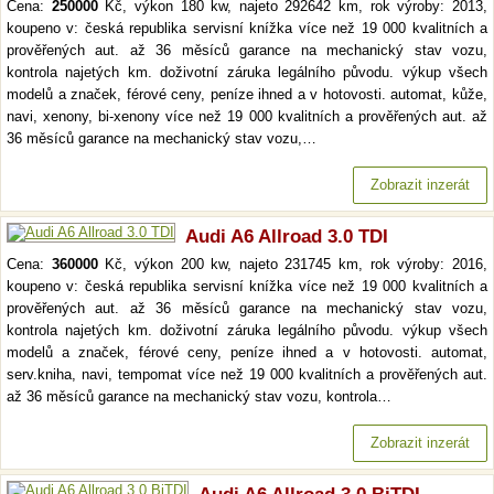
Cena:
250000
Kč, výkon 180 kw, najeto 292642 km, rok výroby: 2013,
koupeno v: česká republika servisní knížka více než 19 000 kvalitních a
prověřených aut. až 36 měsíců garance na mechanický stav vozu,
kontrola najetých km. doživotní záruka legálního původu. výkup všech
modelů a značek, férové ceny, peníze ihned a v hotovosti. automat, kůže,
navi, xenony, bi-xenony více než 19 000 kvalitních a prověřených aut. až
36 měsíců garance na mechanický stav vozu,…
Zobrazit inzerát
Audi A6 Allroad 3.0 TDI
Cena:
360000
Kč, výkon 200 kw, najeto 231745 km, rok výroby: 2016,
koupeno v: česká republika servisní knížka více než 19 000 kvalitních a
prověřených aut. až 36 měsíců garance na mechanický stav vozu,
kontrola najetých km. doživotní záruka legálního původu. výkup všech
modelů a značek, férové ceny, peníze ihned a v hotovosti. automat,
serv.kniha, navi, tempomat více než 19 000 kvalitních a prověřených aut.
až 36 měsíců garance na mechanický stav vozu, kontrola…
Zobrazit inzerát