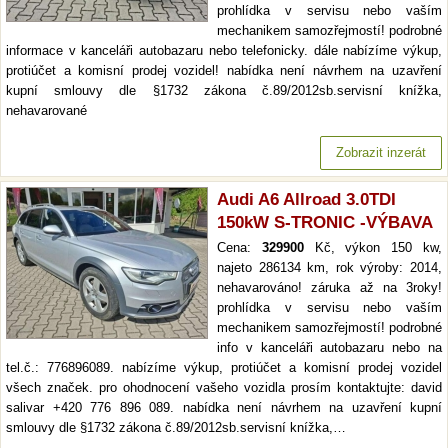
prohlídka v servisu nebo vaším
mechanikem samozřejmostí! podrobné
informace v kanceláři autobazaru nebo telefonicky. dále nabízíme výkup,
protiúčet a komisní prodej vozidel! nabídka není návrhem na uzavření
kupní smlouvy dle §1732 zákona č.89/2012sb.servisní knížka,
nehavarované
Zobrazit inzerát
Audi A6 Allroad 3.0TDI
150kW S-TRONIC -VÝBAVA
Cena:
329900
Kč, výkon 150 kw,
najeto 286134 km, rok výroby: 2014,
nehavarováno! záruka až na 3roky!
prohlídka v servisu nebo vaším
mechanikem samozřejmostí! podrobné
info v kanceláři autobazaru nebo na
tel.č.: 776896089. nabízíme výkup, protiúčet a komisní prodej vozidel
všech značek. pro ohodnocení vašeho vozidla prosím kontaktujte: david
salivar +420 776 896 089. nabídka není návrhem na uzavření kupní
smlouvy dle §1732 zákona č.89/2012sb.servisní knížka,…