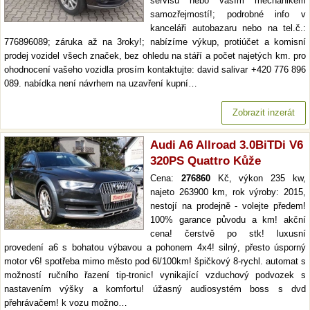
servisu nebo vaším mechanikem
samozřejmostí!; podrobné info v
kanceláři autobazaru nebo na tel.č.:
776896089; záruka až na 3roky!; nabízíme výkup, protiúčet a komisní
prodej vozidel všech značek, bez ohledu na stáří a počet najetých km. pro
ohodnocení vašeho vozidla prosím kontaktujte: david salivar +420 776 896
089. nabídka není návrhem na uzavření kupní…
Zobrazit inzerát
Audi A6 Allroad 3.0BiTDi V6
320PS Quattro Kůže
Cena:
276860
Kč, výkon 235 kw,
najeto 263900 km, rok výroby: 2015,
nestojí na prodejně - volejte předem!
100% garance původu a km! akční
cena! čerstvě po stk! luxusní
provedení a6 s bohatou výbavou a pohonem 4x4! silný, přesto úsporný
motor v6! spotřeba mimo město pod 6l/100km! špičkový 8-rychl. automat s
možností ručního řazení tip-tronic! vynikající vzduchový podvozek s
nastavením výšky a komfortu! úžasný audiosystém boss s dvd
přehrávačem! k vozu možno…