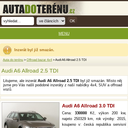
MENU
Inzerát byl již smazán.
Auta do terénu
>
Offroad bazar 4x4
> Audi A6 Allroad 2.5 TDI
Audi A6 Allroad 2.5 TDI
Litujeme, ale inzerát
Audi A6 Allroad 2.5 TDI
byl již smazán. Místo něj
jsme pro Vás našli podobné inzeráty z naší nabídky 4x4, SUV a offroad
vozů.
Audi A6 Allroad 3.0 TDI
Cena:
330000
Kč, výkon 200 kw,
najeto 250329 km, rok výroby: 2015,
koupeno v: česká republika servisní