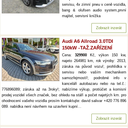
servisu, 4x zimní pneu v ceně vozidla,
bang & olufsen audio system,první
majitel, servisní knížka
Zobrazit inzerát
Audi A6 Allroad 3.0TDI
150kW -TAŽ.ZAŘÍZENÍ
Cena:
329900
Kč, výkon 150 kw,
najeto 264981 km, rok výroby: 2013,
záruka na původ vozu!; prohlídka v
servisu nebo vaším mechanikem
samozřejmostí!; podrobné info v
kanceláři autobazaru nebo na tel.č.:
776896089; záruka až na 3roky!; nabízíme výkup, protiúčet a komisní
prodej vozidel všech značek, bez ohledu na stáří a počet najetých km. pro
ohodnocení vašeho vozidla prosím kontaktujte: david salivar +420 776 896
089. nabídka není návrhem na uzavření kupní…
Zobrazit inzerát