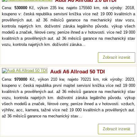
Audi A6 Allroad 3.0 BiTDI
Cena:
530000
Kč, výkon 235 kw, najeto 175560 km, rok výroby: 2018,
koupeno v: česká republika servisní knížka více než 19 000 kvalitních a
prověřených aut. až 36 měsíců garance na mechanický stav vozu,
kontrola najetých km. doživotní záruka legálního původu. výkup všech
modelů a značek, férové ceny, peníze ihned a v hotovosti. více než 19 000
kvalitních a prověřených aut. až 36 měsíců garance na mechanický stav
vozu, kontrola najetých km. doživotní záruka…
Zobrazit inzerát
Audi A6 Allroad 50 TDI
Cena:
970000
Kč, výkon 210 kw, najeto 70221 km, rok výroby: 2023,
koupeno v: česká republika první majitel servisní knížka více než 19 000
kvalitních a prověřených aut. až 36 měsíců garance na mechanický stav
vozu, kontrola najetých km. doživotní záruka legálního původu. výkup
všech modelů a značek, férové ceny, peníze ihned a v hotovosti. vzduch,
výhřev, acc, kamera, tažné více než 19 000 kvalitních a prověřených aut.
až 36 měsíců garance na mechanický stav…
Zobrazit inzerát