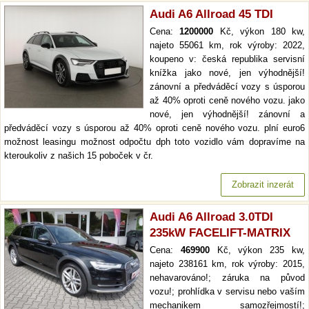
Audi A6 Allroad 45 TDI
Cena:
1200000
Kč, výkon 180 kw,
najeto 55061 km, rok výroby: 2022,
koupeno v: česká republika servisní
knížka jako nové, jen výhodnější!
zánovní a předváděcí vozy s úsporou
až 40% oproti ceně nového vozu. jako
nové, jen výhodnější! zánovní a
předváděcí vozy s úsporou až 40% oproti ceně nového vozu. plní euro6
možnost leasingu možnost odpočtu dph toto vozidlo vám dopravíme na
kteroukoliv z našich 15 poboček v čr.
Zobrazit inzerát
Audi A6 Allroad 3.0TDI
235kW FACELIFT-MATRIX
Cena:
469900
Kč, výkon 235 kw,
najeto 238161 km, rok výroby: 2015,
nehavarováno!; záruka na původ
vozu!; prohlídka v servisu nebo vaším
mechanikem samozřejmostí!;