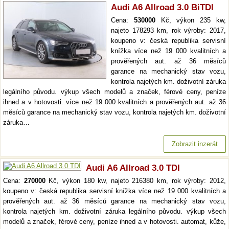
Audi A6 Allroad 3.0 BiTDI
Cena:
530000
Kč, výkon 235 kw,
najeto 178293 km, rok výroby: 2017,
koupeno v: česká republika servisní
knížka více než 19 000 kvalitních a
prověřených aut. až 36 měsíců
garance na mechanický stav vozu,
kontrola najetých km. doživotní záruka
legálního původu. výkup všech modelů a značek, férové ceny, peníze
ihned a v hotovosti. více než 19 000 kvalitních a prověřených aut. až 36
měsíců garance na mechanický stav vozu, kontrola najetých km. doživotní
záruka…
Zobrazit inzerát
Audi A6 Allroad 3.0 TDI
Cena:
270000
Kč, výkon 180 kw, najeto 216380 km, rok výroby: 2012,
koupeno v: česká republika servisní knížka více než 19 000 kvalitních a
prověřených aut. až 36 měsíců garance na mechanický stav vozu,
kontrola najetých km. doživotní záruka legálního původu. výkup všech
modelů a značek, férové ceny, peníze ihned a v hotovosti. automat, kůže,