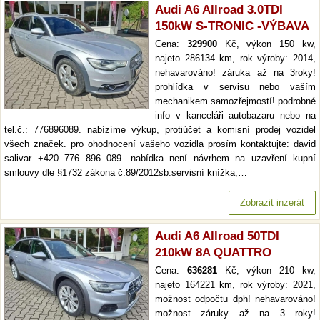
Audi A6 Allroad 3.0TDI
150kW S-TRONIC -VÝBAVA
Cena:
329900
Kč, výkon 150 kw,
najeto 286134 km, rok výroby: 2014,
nehavarováno! záruka až na 3roky!
prohlídka v servisu nebo vaším
mechanikem samozřejmostí! podrobné
info v kanceláři autobazaru nebo na
tel.č.: 776896089. nabízíme výkup, protiúčet a komisní prodej vozidel
všech značek. pro ohodnocení vašeho vozidla prosím kontaktujte: david
salivar +420 776 896 089. nabídka není návrhem na uzavření kupní
smlouvy dle §1732 zákona č.89/2012sb.servisní knížka,…
Zobrazit inzerát
Audi A6 Allroad 50TDI
210kW 8A QUATTRO
Cena:
636281
Kč, výkon 210 kw,
najeto 164221 km, rok výroby: 2021,
možnost odpočtu dph! nehavarováno!
možnost záruky až na 3 roky!