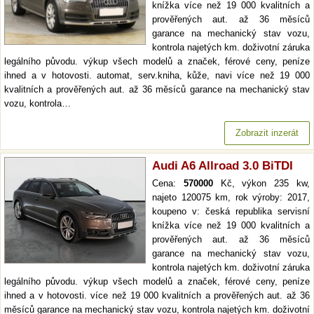
knížka více než 19 000 kvalitních a
prověřených aut. až 36 měsíců
garance na mechanický stav vozu,
kontrola najetých km. doživotní záruka
legálního původu. výkup všech modelů a značek, férové ceny, peníze
ihned a v hotovosti. automat, serv.kniha, kůže, navi více než 19 000
kvalitních a prověřených aut. až 36 měsíců garance na mechanický stav
vozu, kontrola…
Zobrazit inzerát
Audi A6 Allroad 3.0 BiTDI
Cena:
570000
Kč, výkon 235 kw,
najeto 120075 km, rok výroby: 2017,
koupeno v: česká republika servisní
knížka více než 19 000 kvalitních a
prověřených aut. až 36 měsíců
garance na mechanický stav vozu,
kontrola najetých km. doživotní záruka
legálního původu. výkup všech modelů a značek, férové ceny, peníze
ihned a v hotovosti. více než 19 000 kvalitních a prověřených aut. až 36
měsíců garance na mechanický stav vozu, kontrola najetých km. doživotní