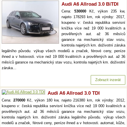
Audi A6 Allroad 3.0 BiTDI
Cena:
530000
Kč, výkon 235 kw,
najeto 178293 km, rok výroby: 2017,
koupeno v: česká republika servisní
knížka více než 19 000 kvalitních a
prověřených aut. až 36 měsíců
garance na mechanický stav vozu,
kontrola najetých km. doživotní záruka
legálního původu. výkup všech modelů a značek, férové ceny, peníze
ihned a v hotovosti. více než 19 000 kvalitních a prověřených aut. až 36
měsíců garance na mechanický stav vozu, kontrola najetých km. doživotní
záruka…
Zobrazit inzerát
Audi A6 Allroad 3.0 TDI
Cena:
270000
Kč, výkon 180 kw, najeto 216380 km, rok výroby: 2012,
koupeno v: česká republika servisní knížka více než 19 000 kvalitních a
prověřených aut. až 36 měsíců garance na mechanický stav vozu,
kontrola najetých km. doživotní záruka legálního původu. výkup všech
modelů a značek, férové ceny, peníze ihned a v hotovosti. automat, kůže,