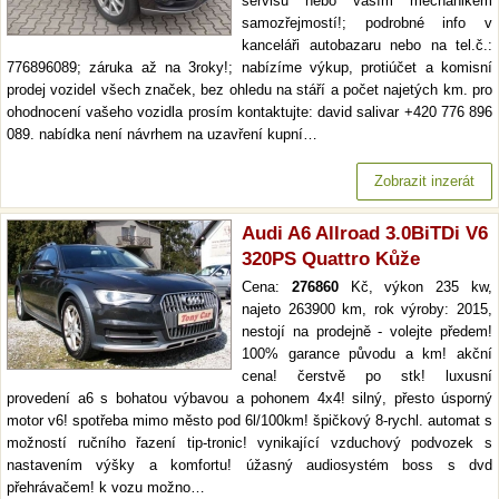
servisu nebo vaším mechanikem
samozřejmostí!; podrobné info v
kanceláři autobazaru nebo na tel.č.:
776896089; záruka až na 3roky!; nabízíme výkup, protiúčet a komisní
prodej vozidel všech značek, bez ohledu na stáří a počet najetých km. pro
ohodnocení vašeho vozidla prosím kontaktujte: david salivar +420 776 896
089. nabídka není návrhem na uzavření kupní…
Zobrazit inzerát
Audi A6 Allroad 3.0BiTDi V6
320PS Quattro Kůže
Cena:
276860
Kč, výkon 235 kw,
najeto 263900 km, rok výroby: 2015,
nestojí na prodejně - volejte předem!
100% garance původu a km! akční
cena! čerstvě po stk! luxusní
provedení a6 s bohatou výbavou a pohonem 4x4! silný, přesto úsporný
motor v6! spotřeba mimo město pod 6l/100km! špičkový 8-rychl. automat s
možností ručního řazení tip-tronic! vynikající vzduchový podvozek s
nastavením výšky a komfortu! úžasný audiosystém boss s dvd
přehrávačem! k vozu možno…