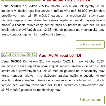
Audi A6 Allroad 3.0 BiTDI
Cena:
530000
Kč, výkon 235 kw, najeto 175560 km, rok výroby: 2018,
koupeno v: česká republika servisní knížka více než 19 000 kvalitních a
prověřených aut. až 36 měsíců garance na mechanický stav vozu,
kontrola najetých km. doživotní záruka legálního původu. výkup všech
modelů a značek, férové ceny, peníze ihned a v hotovosti. více než 19 000
kvalitních a prověřených aut. až 36 měsíců garance na mechanický stav
vozu, kontrola najetých km. doživotní záruka…
Zobrazit inzerát
Audi A6 Allroad 50 TDI
Cena:
970000
Kč, výkon 210 kw, najeto 70221 km, rok výroby: 2023,
koupeno v: česká republika první majitel servisní knížka více než 19 000
kvalitních a prověřených aut. až 36 měsíců garance na mechanický stav
vozu, kontrola najetých km. doživotní záruka legálního původu. výkup
všech modelů a značek, férové ceny, peníze ihned a v hotovosti. vzduch,
výhřev, acc, kamera, tažné více než 19 000 kvalitních a prověřených aut.
až 36 měsíců garance na mechanický stav…
Zobrazit inzerát