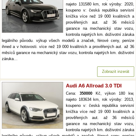
najeto 131580 km, rok výroby: 2020,
koupeno v: česká republika servisní
knížka více než 19 000 kvalitních a
prověřených aut. až 36 měsíců
garance na mechanický stav vozu,
kontrola najetých km. doživotní záruka
legálního původu. výkup všech modelů a značek, férové ceny, peníze
ihned a v hotovosti. více než 19 000 kvalitních a prověřených aut. až 36
měsíců garance na mechanický stav vozu, kontrola najetých km. doživotní
záruka…
Zobrazit inzerát
Audi A6 Allroad 3.0 TDI
Cena:
350000
Kč, výkon 180 kw,
najeto 183634 km, rok výroby: 2013,
koupeno v: česká republika servisní
knížka více než 19 000 kvalitních a
prověřených aut. až 36 měsíců
garance na mechanický stav vozu,
kontrola najetých km. doživotní záruka
legálního původu. výkup všech modelů a značek, férové ceny, peníze