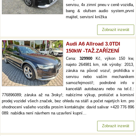
servisu, 4x zimní pneu v ceně vozidla,
bang & olufsen audio system,první
majitel, servisní knížka
Zobrazit inzerát
Audi A6 Allroad 3.0TDI
150kW -TAŽ.ZAŘÍZENÍ
Cena:
329900
Kč, výkon 150 kw,
najeto 264981 km, rok výroby: 2013,
záruka na původ vozu!; prohlídka v
servisu nebo vaším mechanikem
samozřejmostí!; podrobné info v
kanceláři autobazaru nebo na tel.č.:
776896089; záruka až na 3roky!; nabízíme výkup, protiúčet a komisní
prodej vozidel všech značek, bez ohledu na stáří a počet najetých km. pro
ohodnocení vašeho vozidla prosím kontaktujte: david salivar +420 776 896
089. nabídka není návrhem na uzavření kupní…
Zobrazit inzerát