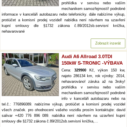
prohlídka v servisu nebo vaším
mechanikem samozřejmostí! podrobné
informace v kanceláři autobazaru nebo telefonicky. dále nabízíme výkup,
protiúčet a komisní prodej vozidel! nabídka není návrhem na uzavření
kupní smlouvy dle §1732 zákona č.89/2012sb.servisní knížka,
nehavarované
Zobrazit inzerát
Audi A6 Allroad 3.0TDI
150kW S-TRONIC -VÝBAVA
Cena:
329900
Kč, výkon 150 kw,
najeto 286134 km, rok výroby: 2014,
nehavarováno! záruka až na 3roky!
prohlídka v servisu nebo vaším
mechanikem samozřejmostí! podrobné
info v kanceláři autobazaru nebo na
tel.č.: 776896089. nabízíme výkup, protiúčet a komisní prodej vozidel
všech značek. pro ohodnocení vašeho vozidla prosím kontaktujte: david
salivar +420 776 896 089. nabídka není návrhem na uzavření kupní
smlouvy dle §1732 zákona č.89/2012sb.servisní knížka,…