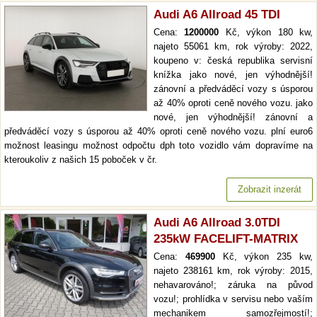
Audi A6 Allroad 45 TDI
Cena:
1200000
Kč, výkon 180 kw,
najeto 55061 km, rok výroby: 2022,
koupeno v: česká republika servisní
knížka jako nové, jen výhodnější!
zánovní a předváděcí vozy s úsporou
až 40% oproti ceně nového vozu. jako
nové, jen výhodnější! zánovní a
předváděcí vozy s úsporou až 40% oproti ceně nového vozu. plní euro6
možnost leasingu možnost odpočtu dph toto vozidlo vám dopravíme na
kteroukoliv z našich 15 poboček v čr.
Zobrazit inzerát
Audi A6 Allroad 3.0TDI
235kW FACELIFT-MATRIX
Cena:
469900
Kč, výkon 235 kw,
najeto 238161 km, rok výroby: 2015,
nehavarováno!; záruka na původ
vozu!; prohlídka v servisu nebo vaším
mechanikem samozřejmostí!;