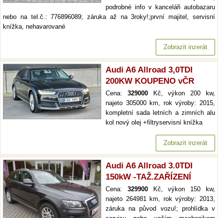
podrobné info v kanceláři autobazaru
nebo na tel.č.: 776896089; záruka až na 3roky!;první majitel, servisní
knížka, nehavarované
Zobrazit inzerát
Audi A6 Allroad 3,0TDI
200KW KOUPENO vČR
Cena:
329000
Kč, výkon 200 kw,
najeto 305000 km, rok výroby: 2015,
kompletní sada letních a zimních alu
kol nový olej +filtryservisní knížka
Zobrazit inzerát
Audi A6 Allroad 3.0TDI
150kW -TAŽ.ZAŘÍZENÍ
Cena:
329900
Kč, výkon 150 kw,
najeto 264981 km, rok výroby: 2013,
záruka na původ vozu!; prohlídka v