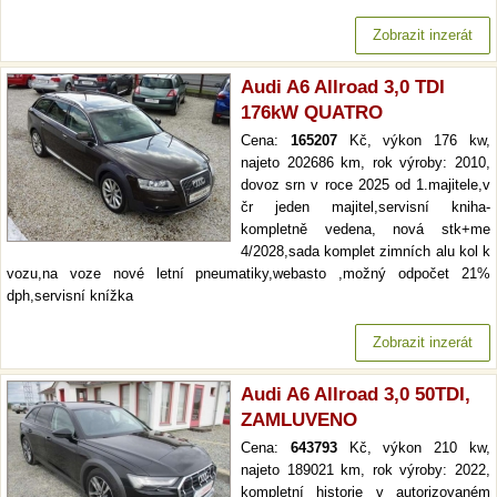
Zobrazit inzerát
Audi A6 Allroad 3,0 TDI
176kW QUATRO
Cena:
165207
Kč, výkon 176 kw,
najeto 202686 km, rok výroby: 2010,
dovoz srn v roce 2025 od 1.majitele,v
čr jeden majitel,servisní kniha-
kompletně vedena, nová stk+me
4/2028,sada komplet zimních alu kol k
vozu,na voze nové letní pneumatiky,webasto ,možný odpočet 21%
dph,servisní knížka
Zobrazit inzerát
Audi A6 Allroad 3,0 50TDI,
ZAMLUVENO
Cena:
643793
Kč, výkon 210 kw,
najeto 189021 km, rok výroby: 2022,
kompletní historie v autorizovaném