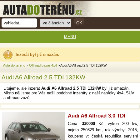
MENU
Inzerát byl již smazán.
Auta do terénu
>
Offroad bazar 4x4
> Audi A6 Allroad 2.5 TDI 132KW
Audi A6 Allroad 2.5 TDI 132KW
Litujeme, ale inzerát
Audi A6 Allroad 2.5 TDI 132KW
byl již smazán.
Místo něj jsme pro Vás našli podobné inzeráty z naší nabídky 4x4, SUV
a offroad vozů.
Audi A6 Allroad 3.0 TDI
Cena:
330000
Kč, výkon 200 kw,
najeto 250329 km, rok výroby: 2015,
koupeno v: česká republika servisní