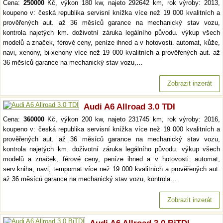
Cena:
250000
Kč, výkon 180 kw, najeto 292642 km, rok výroby: 2013,
koupeno v: česká republika servisní knížka více než 19 000 kvalitních a
prověřených aut. až 36 měsíců garance na mechanický stav vozu,
kontrola najetých km. doživotní záruka legálního původu. výkup všech
modelů a značek, férové ceny, peníze ihned a v hotovosti. automat, kůže,
navi, xenony, bi-xenony více než 19 000 kvalitních a prověřených aut. až
36 měsíců garance na mechanický stav vozu,…
Zobrazit inzerát
Audi A6 Allroad 3.0 TDI
Cena:
360000
Kč, výkon 200 kw, najeto 231745 km, rok výroby: 2016,
koupeno v: česká republika servisní knížka více než 19 000 kvalitních a
prověřených aut. až 36 měsíců garance na mechanický stav vozu,
kontrola najetých km. doživotní záruka legálního původu. výkup všech
modelů a značek, férové ceny, peníze ihned a v hotovosti. automat,
serv.kniha, navi, tempomat více než 19 000 kvalitních a prověřených aut.
až 36 měsíců garance na mechanický stav vozu, kontrola…
Zobrazit inzerát