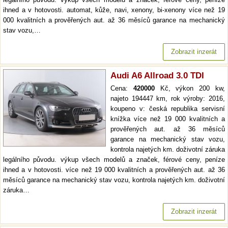
ihned a v hotovosti. automat, kůže, navi, xenony, bi-xenony více než 19
000 kvalitních a prověřených aut. až 36 měsíců garance na mechanický
stav vozu,…
Zobrazit inzerát
Audi A6 Allroad 3.0 TDI
Cena:
420000
Kč, výkon 200 kw,
najeto 194447 km, rok výroby: 2016,
koupeno v: česká republika servisní
knížka více než 19 000 kvalitních a
prověřených aut. až 36 měsíců
garance na mechanický stav vozu,
kontrola najetých km. doživotní záruka
legálního původu. výkup všech modelů a značek, férové ceny, peníze
ihned a v hotovosti. více než 19 000 kvalitních a prověřených aut. až 36
měsíců garance na mechanický stav vozu, kontrola najetých km. doživotní
záruka…
Zobrazit inzerát