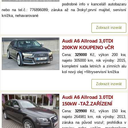
podrobné info v kanceláři autobazaru
nebo na tel.č.: 776896089; záruka až na 3roky!;první majitel, servisní
knížka, nehavarované
Zobrazit inzerát
Audi A6 Allroad 3,0TDI
200KW KOUPENO vČR
Cena:
329000
Kč, výkon 200 kw,
najeto 305000 km, rok výroby: 2015,
kompletní sada letních a zimních alu
kol nový olej +filtryservisní knížka
Zobrazit inzerát
Audi A6 Allroad 3.0TDI
150kW -TAŽ.ZAŘÍZENÍ
Cena:
329900
Kč, výkon 150 kw,
najeto 264981 km, rok výroby: 2013,
záruka na původ vozu!; prohlídka v