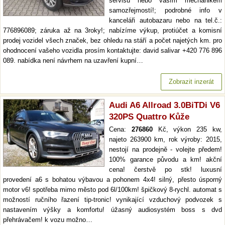
servisu nebo vaším mechanikem
samozřejmostí!; podrobné info v
kanceláři autobazaru nebo na tel.č.:
776896089; záruka až na 3roky!; nabízíme výkup, protiúčet a komisní
prodej vozidel všech značek, bez ohledu na stáří a počet najetých km. pro
ohodnocení vašeho vozidla prosím kontaktujte: david salivar +420 776 896
089. nabídka není návrhem na uzavření kupní…
Zobrazit inzerát
Audi A6 Allroad 3.0BiTDi V6
320PS Quattro Kůže
Cena:
276860
Kč, výkon 235 kw,
najeto 263900 km, rok výroby: 2015,
nestojí na prodejně - volejte předem!
100% garance původu a km! akční
cena! čerstvě po stk! luxusní
provedení a6 s bohatou výbavou a pohonem 4x4! silný, přesto úsporný
motor v6! spotřeba mimo město pod 6l/100km! špičkový 8-rychl. automat s
možností ručního řazení tip-tronic! vynikající vzduchový podvozek s
nastavením výšky a komfortu! úžasný audiosystém boss s dvd
přehrávačem! k vozu možno…