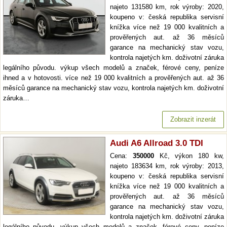
najeto 131580 km, rok výroby: 2020,
koupeno v: česká republika servisní
knížka více než 19 000 kvalitních a
prověřených aut. až 36 měsíců
garance na mechanický stav vozu,
kontrola najetých km. doživotní záruka
legálního původu. výkup všech modelů a značek, férové ceny, peníze
ihned a v hotovosti. více než 19 000 kvalitních a prověřených aut. až 36
měsíců garance na mechanický stav vozu, kontrola najetých km. doživotní
záruka…
Zobrazit inzerát
Audi A6 Allroad 3.0 TDI
Cena:
350000
Kč, výkon 180 kw,
najeto 183634 km, rok výroby: 2013,
koupeno v: česká republika servisní
knížka více než 19 000 kvalitních a
prověřených aut. až 36 měsíců
garance na mechanický stav vozu,
kontrola najetých km. doživotní záruka
legálního původu. výkup všech modelů a značek, férové ceny, peníze