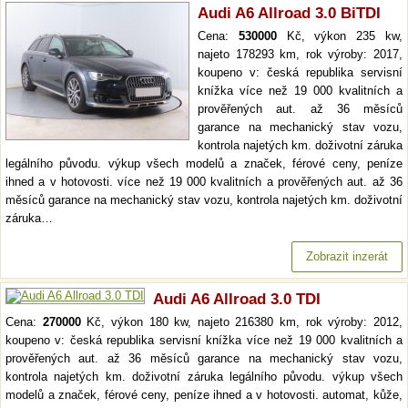
Audi A6 Allroad 3.0 BiTDI
Cena:
530000
Kč, výkon 235 kw,
najeto 178293 km, rok výroby: 2017,
koupeno v: česká republika servisní
knížka více než 19 000 kvalitních a
prověřených aut. až 36 měsíců
garance na mechanický stav vozu,
kontrola najetých km. doživotní záruka
legálního původu. výkup všech modelů a značek, férové ceny, peníze
ihned a v hotovosti. více než 19 000 kvalitních a prověřených aut. až 36
měsíců garance na mechanický stav vozu, kontrola najetých km. doživotní
záruka…
Zobrazit inzerát
Audi A6 Allroad 3.0 TDI
Cena:
270000
Kč, výkon 180 kw, najeto 216380 km, rok výroby: 2012,
koupeno v: česká republika servisní knížka více než 19 000 kvalitních a
prověřených aut. až 36 měsíců garance na mechanický stav vozu,
kontrola najetých km. doživotní záruka legálního původu. výkup všech
modelů a značek, férové ceny, peníze ihned a v hotovosti. automat, kůže,