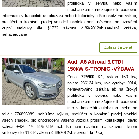
prohlídka v servisu nebo vaším
mechanikem samozřejmostí! podrobné
informace v kanceláři autobazaru nebo telefonicky. dále nabízíme výkup,
protiúčet a komisní prodej vozidel! nabídka není návrhem na uzavření
kupní smlouvy dle §1732 zákona č.89/2012sb.servisní knížka,
nehavarované
Zobrazit inzerát
Audi A6 Allroad 3.0TDI
150kW S-TRONIC -VÝBAVA
Cena:
329900
Kč, výkon 150 kw,
najeto 286134 km, rok výroby: 2014,
nehavarováno! záruka až na 3roky!
prohlídka v servisu nebo vaším
mechanikem samozřejmostí! podrobné
info v kanceláři autobazaru nebo na
tel.č.: 776896089. nabízíme výkup, protiúčet a komisní prodej vozidel
všech značek. pro ohodnocení vašeho vozidla prosím kontaktujte: david
salivar +420 776 896 089. nabídka není návrhem na uzavření kupní
smlouvy dle §1732 zákona č.89/2012sb.servisní knížka,…