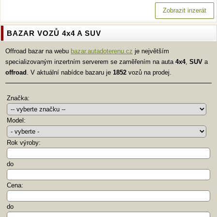
Zobrazit inzerát
BAZAR VOZŮ 4x4 A SUV
Offroad bazar na webu
bazar.autadoterenu.cz
je největším
specializovaným inzertním serverem se zaměřením na auta
4x4
,
SUV
a
offroad
. V aktuální nabídce bazaru je
1852
vozů na prodej.
Značka:
Model:
Rok výroby:
do
Cena:
do