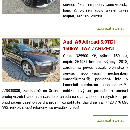
servisu, 4x zimní pneu v ceně vozidla,
bang & olufsen audio system,první
majitel, servisní knížka
Zobrazit inzerát
Audi A6 Allroad 3.0TDI
150kW -TAŽ.ZAŘÍZENÍ
Cena:
329900
Kč, výkon 150 kw,
najeto 264981 km, rok výroby: 2013,
záruka na původ vozu!; prohlídka v
servisu nebo vaším mechanikem
samozřejmostí!; podrobné info v
kanceláři autobazaru nebo na tel.č.:
776896089; záruka až na 3roky!; nabízíme výkup, protiúčet a komisní
prodej vozidel všech značek, bez ohledu na stáří a počet najetých km. pro
ohodnocení vašeho vozidla prosím kontaktujte: david salivar +420 776 896
089. nabídka není návrhem na uzavření kupní…
Zobrazit inzerát