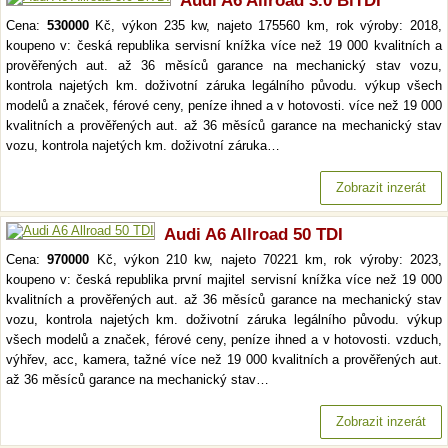
Audi A6 Allroad 3.0 BiTDI
Cena:
530000
Kč, výkon 235 kw, najeto 175560 km, rok výroby: 2018,
koupeno v: česká republika servisní knížka více než 19 000 kvalitních a
prověřených aut. až 36 měsíců garance na mechanický stav vozu,
kontrola najetých km. doživotní záruka legálního původu. výkup všech
modelů a značek, férové ceny, peníze ihned a v hotovosti. více než 19 000
kvalitních a prověřených aut. až 36 měsíců garance na mechanický stav
vozu, kontrola najetých km. doživotní záruka…
Zobrazit inzerát
Audi A6 Allroad 50 TDI
Cena:
970000
Kč, výkon 210 kw, najeto 70221 km, rok výroby: 2023,
koupeno v: česká republika první majitel servisní knížka více než 19 000
kvalitních a prověřených aut. až 36 měsíců garance na mechanický stav
vozu, kontrola najetých km. doživotní záruka legálního původu. výkup
všech modelů a značek, férové ceny, peníze ihned a v hotovosti. vzduch,
výhřev, acc, kamera, tažné více než 19 000 kvalitních a prověřených aut.
až 36 měsíců garance na mechanický stav…
Zobrazit inzerát