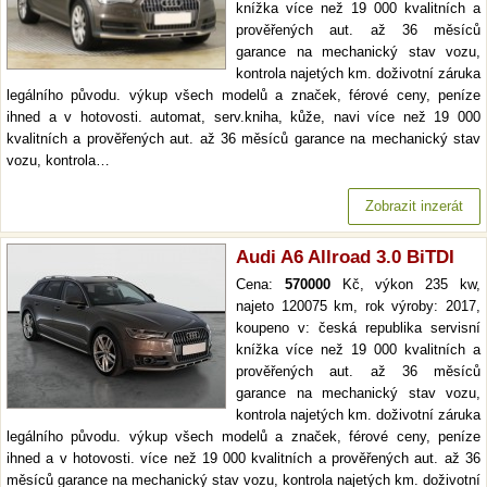
knížka více než 19 000 kvalitních a
prověřených aut. až 36 měsíců
garance na mechanický stav vozu,
kontrola najetých km. doživotní záruka
legálního původu. výkup všech modelů a značek, férové ceny, peníze
ihned a v hotovosti. automat, serv.kniha, kůže, navi více než 19 000
kvalitních a prověřených aut. až 36 měsíců garance na mechanický stav
vozu, kontrola…
Zobrazit inzerát
Audi A6 Allroad 3.0 BiTDI
Cena:
570000
Kč, výkon 235 kw,
najeto 120075 km, rok výroby: 2017,
koupeno v: česká republika servisní
knížka více než 19 000 kvalitních a
prověřených aut. až 36 měsíců
garance na mechanický stav vozu,
kontrola najetých km. doživotní záruka
legálního původu. výkup všech modelů a značek, férové ceny, peníze
ihned a v hotovosti. více než 19 000 kvalitních a prověřených aut. až 36
měsíců garance na mechanický stav vozu, kontrola najetých km. doživotní