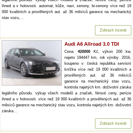
ihned a v hotovosti. automat, kůže, navi, xenony, bi-xenony více než 19
000 kvalitních a prověřených aut. až 36 měsíců garance na mechanický
stav vozu,…
Zobrazit inzerát
Audi A6 Allroad 3.0 TDI
Cena:
420000
Kč, výkon 200 kw,
najeto 194447 km, rok výroby: 2016,
koupeno v: česká republika servisní
knížka více než 19 000 kvalitních a
prověřených aut. až 36 měsíců
garance na mechanický stav vozu,
kontrola najetých km. doživotní záruka
legálního původu. výkup všech modelů a značek, férové ceny, peníze
ihned a v hotovosti. více než 19 000 kvalitních a prověřených aut. až 36
měsíců garance na mechanický stav vozu, kontrola najetých km. doživotní
záruka…
Zobrazit inzerát