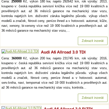
Cena:
250000
Kč, výkon 180 kw, najeto 292642 km, rok výroby: 2013,
koupeno v: česká republika servisní knížka více než 19 000 kvalitních a
prověřených aut. až 36 měsíců garance na mechanický stav vozu,
kontrola najetých km. doživotní záruka legálního původu. výkup všech
modelů a značek, férové ceny, peníze ihned a v hotovosti. automat, kůže,
navi, xenony, bi-xenony více než 19 000 kvalitních a prověřených aut. až
36 měsíců garance na mechanický stav vozu,…
Zobrazit inzerát
Audi A6 Allroad 3.0 TDI
Cena:
360000
Kč, výkon 200 kw, najeto 231745 km, rok výroby: 2016,
koupeno v: česká republika servisní knížka více než 19 000 kvalitních a
prověřených aut. až 36 měsíců garance na mechanický stav vozu,
kontrola najetých km. doživotní záruka legálního původu. výkup všech
modelů a značek, férové ceny, peníze ihned a v hotovosti. automat,
serv.kniha, navi, tempomat více než 19 000 kvalitních a prověřených aut.
až 36 měsíců garance na mechanický stav vozu, kontrola…
Zobrazit inzerát