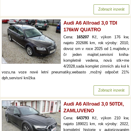
Zobrazit inzerát
Audi A6 Allroad 3,0 TDI
176kW QUATRO
Cena:
165207
Kč, výkon 176 kw,
najeto 202686 km, rok výroby: 2010,
dovoz srn v roce 2025 od 1.majitele,v
čr jeden majitel,servisní kniha-
kompletně vedena, nová stk+me
4/2028,sada komplet zimních alu kol k
vozu,na voze nové letní pneumatiky,webasto ,možný odpočet 21%
dph,servisní knížka
Zobrazit inzerát
Audi A6 Allroad 3,0 50TDI,
ZAMLUVENO
Cena:
643793
Kč, výkon 210 kw,
najeto 189021 km, rok výroby: 2022,
kompletní historie v autorizovaném