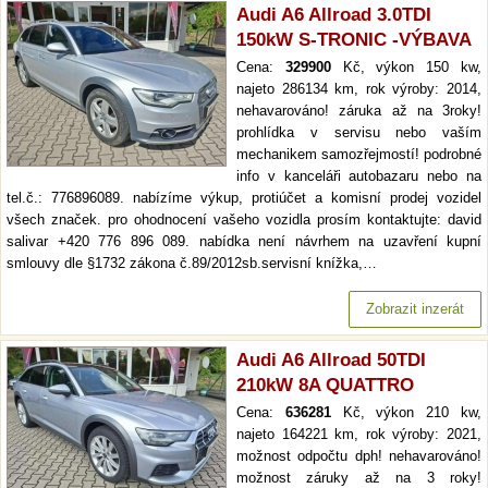
Audi A6 Allroad 3.0TDI
150kW S-TRONIC -VÝBAVA
Cena:
329900
Kč, výkon 150 kw,
najeto 286134 km, rok výroby: 2014,
nehavarováno! záruka až na 3roky!
prohlídka v servisu nebo vaším
mechanikem samozřejmostí! podrobné
info v kanceláři autobazaru nebo na
tel.č.: 776896089. nabízíme výkup, protiúčet a komisní prodej vozidel
všech značek. pro ohodnocení vašeho vozidla prosím kontaktujte: david
salivar +420 776 896 089. nabídka není návrhem na uzavření kupní
smlouvy dle §1732 zákona č.89/2012sb.servisní knížka,…
Zobrazit inzerát
Audi A6 Allroad 50TDI
210kW 8A QUATTRO
Cena:
636281
Kč, výkon 210 kw,
najeto 164221 km, rok výroby: 2021,
možnost odpočtu dph! nehavarováno!
možnost záruky až na 3 roky!