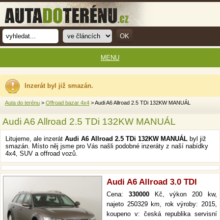
MENU
Inzerát byl již smazán.
Auta do terénu
>
Offroad bazar 4x4
> Audi A6 Allroad 2.5 TDi 132KW MANUÁL
Audi A6 Allroad 2.5 TDi 132KW MANUÁL
Litujeme, ale inzerát
Audi A6 Allroad 2.5 TDi 132KW MANUÁL
byl již
smazán. Místo něj jsme pro Vás našli podobné inzeráty z naší nabídky
4x4, SUV a offroad vozů.
Audi A6 Allroad 3.0 TDI
Cena:
330000
Kč, výkon 200 kw,
najeto 250329 km, rok výroby: 2015,
koupeno v: česká republika servisní