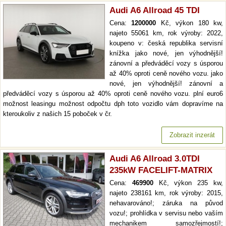
Audi A6 Allroad 45 TDI
Cena:
1200000
Kč, výkon 180 kw,
najeto 55061 km, rok výroby: 2022,
koupeno v: česká republika servisní
knížka jako nové, jen výhodnější!
zánovní a předváděcí vozy s úsporou
až 40% oproti ceně nového vozu. jako
nové, jen výhodnější! zánovní a
předváděcí vozy s úsporou až 40% oproti ceně nového vozu. plní euro6
možnost leasingu možnost odpočtu dph toto vozidlo vám dopravíme na
kteroukoliv z našich 15 poboček v čr.
Zobrazit inzerát
Audi A6 Allroad 3.0TDI
235kW FACELIFT-MATRIX
Cena:
469900
Kč, výkon 235 kw,
najeto 238161 km, rok výroby: 2015,
nehavarováno!; záruka na původ
vozu!; prohlídka v servisu nebo vaším
mechanikem samozřejmostí!;