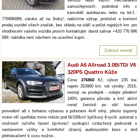
servisu nebo vaším mechanikem
samozřejmostí!; podrobné info v
kanceláři autobazaru nebo na tel.č.:
776896089; záruka až na 3roky!; nabízíme výkup, protiúčet a komisní
prodej vozidel všech značek, bez ohledu na stáří a počet najetých km. pro
ohodnocení vašeho vozidla prosím kontaktujte: david salivar +420 776 896
089. nabídka není návrhem na uzavření kupní…
Zobrazit inzerát
Audi A6 Allroad 3.0BiTDi V6
320PS Quattro Kůže
Cena:
276860
Kč, výkon 235 kw,
najeto 263900 km, rok výroby: 2015,
nestojí na prodejně - volejte předem!
100% garance původu a km! akční
cena! čerstvě po stk! luxusní
provedení a6 s bohatou výbavou a pohonem 4x4! silný, přesto úsporný
motor v6! spotřeba mimo město pod 6l/100km! špičkový 8-rychl. automat s
možností ručního řazení tip-tronic! vynikající vzduchový podvozek s
nastavením výšky a komfortu! úžasný audiosystém boss s dvd
přehrávačem! k vozu možno…