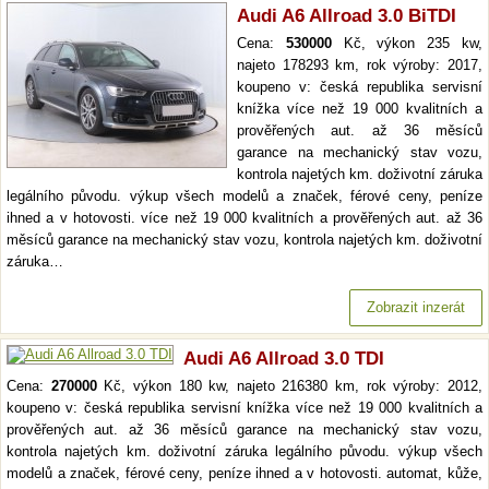
Audi A6 Allroad 3.0 BiTDI
Cena:
530000
Kč, výkon 235 kw,
najeto 178293 km, rok výroby: 2017,
koupeno v: česká republika servisní
knížka více než 19 000 kvalitních a
prověřených aut. až 36 měsíců
garance na mechanický stav vozu,
kontrola najetých km. doživotní záruka
legálního původu. výkup všech modelů a značek, férové ceny, peníze
ihned a v hotovosti. více než 19 000 kvalitních a prověřených aut. až 36
měsíců garance na mechanický stav vozu, kontrola najetých km. doživotní
záruka…
Zobrazit inzerát
Audi A6 Allroad 3.0 TDI
Cena:
270000
Kč, výkon 180 kw, najeto 216380 km, rok výroby: 2012,
koupeno v: česká republika servisní knížka více než 19 000 kvalitních a
prověřených aut. až 36 měsíců garance na mechanický stav vozu,
kontrola najetých km. doživotní záruka legálního původu. výkup všech
modelů a značek, férové ceny, peníze ihned a v hotovosti. automat, kůže,