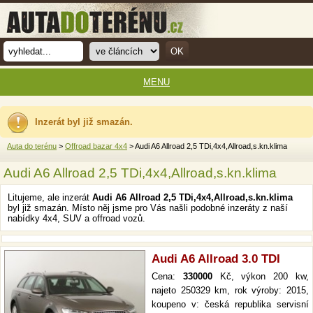
MENU
Inzerát byl již smazán.
Auta do terénu
>
Offroad bazar 4x4
> Audi A6 Allroad 2,5 TDi,4x4,Allroad,s.kn.klima
Audi A6 Allroad 2,5 TDi,4x4,Allroad,s.kn.klima
Litujeme, ale inzerát
Audi A6 Allroad 2,5 TDi,4x4,Allroad,s.kn.klima
byl již smazán. Místo něj jsme pro Vás našli podobné inzeráty z naší
nabídky 4x4, SUV a offroad vozů.
Audi A6 Allroad 3.0 TDI
Cena:
330000
Kč, výkon 200 kw,
najeto 250329 km, rok výroby: 2015,
koupeno v: česká republika servisní