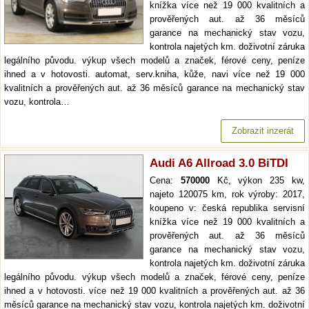
knížka více než 19 000 kvalitních a
prověřených aut. až 36 měsíců
garance na mechanický stav vozu,
kontrola najetých km. doživotní záruka
legálního původu. výkup všech modelů a značek, férové ceny, peníze
ihned a v hotovosti. automat, serv.kniha, kůže, navi více než 19 000
kvalitních a prověřených aut. až 36 měsíců garance na mechanický stav
vozu, kontrola…
Zobrazit inzerát
Audi A6 Allroad 3.0 BiTDI
Cena:
570000
Kč, výkon 235 kw,
najeto 120075 km, rok výroby: 2017,
koupeno v: česká republika servisní
knížka více než 19 000 kvalitních a
prověřených aut. až 36 měsíců
garance na mechanický stav vozu,
kontrola najetých km. doživotní záruka
legálního původu. výkup všech modelů a značek, férové ceny, peníze
ihned a v hotovosti. více než 19 000 kvalitních a prověřených aut. až 36
měsíců garance na mechanický stav vozu, kontrola najetých km. doživotní