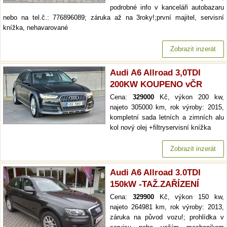
podrobné info v kanceláři autobazaru
nebo na tel.č.: 776896089; záruka až na 3roky!;první majitel, servisní
knížka, nehavarované
Zobrazit inzerát
Audi A6 Allroad 3,0TDI
200KW KOUPENO vČR
Cena:
329000
Kč, výkon 200 kw,
najeto 305000 km, rok výroby: 2015,
kompletní sada letních a zimních alu
kol nový olej +filtryservisní knížka
Zobrazit inzerát
Audi A6 Allroad 3.0TDI
150kW -TAŽ.ZAŘÍZENÍ
Cena:
329900
Kč, výkon 150 kw,
najeto 264981 km, rok výroby: 2013,
záruka na původ vozu!; prohlídka v