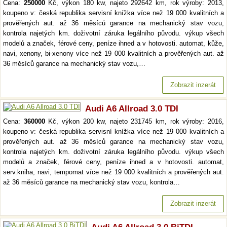
Cena:
250000
Kč, výkon 180 kw, najeto 292642 km, rok výroby: 2013,
koupeno v: česká republika servisní knížka více než 19 000 kvalitních a
prověřených aut. až 36 měsíců garance na mechanický stav vozu,
kontrola najetých km. doživotní záruka legálního původu. výkup všech
modelů a značek, férové ceny, peníze ihned a v hotovosti. automat, kůže,
navi, xenony, bi-xenony více než 19 000 kvalitních a prověřených aut. až
36 měsíců garance na mechanický stav vozu,…
Zobrazit inzerát
Audi A6 Allroad 3.0 TDI
Cena:
360000
Kč, výkon 200 kw, najeto 231745 km, rok výroby: 2016,
koupeno v: česká republika servisní knížka více než 19 000 kvalitních a
prověřených aut. až 36 měsíců garance na mechanický stav vozu,
kontrola najetých km. doživotní záruka legálního původu. výkup všech
modelů a značek, férové ceny, peníze ihned a v hotovosti. automat,
serv.kniha, navi, tempomat více než 19 000 kvalitních a prověřených aut.
až 36 měsíců garance na mechanický stav vozu, kontrola…
Zobrazit inzerát