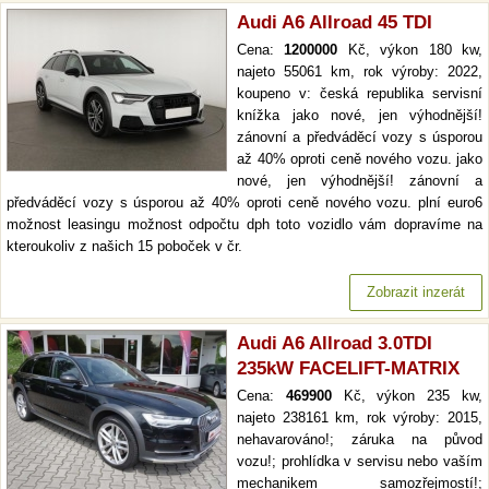
Audi A6 Allroad 45 TDI
Cena:
1200000
Kč, výkon 180 kw,
najeto 55061 km, rok výroby: 2022,
koupeno v: česká republika servisní
knížka jako nové, jen výhodnější!
zánovní a předváděcí vozy s úsporou
až 40% oproti ceně nového vozu. jako
nové, jen výhodnější! zánovní a
předváděcí vozy s úsporou až 40% oproti ceně nového vozu. plní euro6
možnost leasingu možnost odpočtu dph toto vozidlo vám dopravíme na
kteroukoliv z našich 15 poboček v čr.
Zobrazit inzerát
Audi A6 Allroad 3.0TDI
235kW FACELIFT-MATRIX
Cena:
469900
Kč, výkon 235 kw,
najeto 238161 km, rok výroby: 2015,
nehavarováno!; záruka na původ
vozu!; prohlídka v servisu nebo vaším
mechanikem samozřejmostí!;