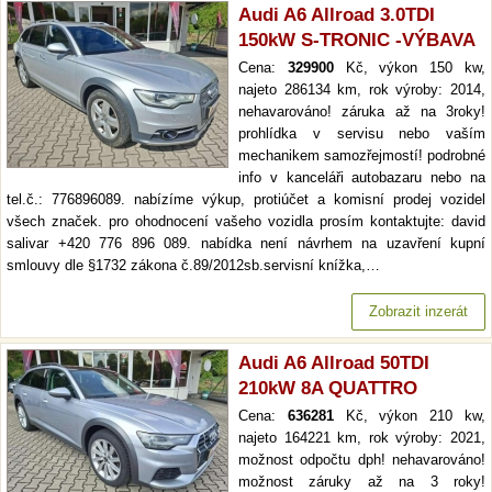
Audi A6 Allroad 3.0TDI
150kW S-TRONIC -VÝBAVA
Cena:
329900
Kč, výkon 150 kw,
najeto 286134 km, rok výroby: 2014,
nehavarováno! záruka až na 3roky!
prohlídka v servisu nebo vaším
mechanikem samozřejmostí! podrobné
info v kanceláři autobazaru nebo na
tel.č.: 776896089. nabízíme výkup, protiúčet a komisní prodej vozidel
všech značek. pro ohodnocení vašeho vozidla prosím kontaktujte: david
salivar +420 776 896 089. nabídka není návrhem na uzavření kupní
smlouvy dle §1732 zákona č.89/2012sb.servisní knížka,…
Zobrazit inzerát
Audi A6 Allroad 50TDI
210kW 8A QUATTRO
Cena:
636281
Kč, výkon 210 kw,
najeto 164221 km, rok výroby: 2021,
možnost odpočtu dph! nehavarováno!
možnost záruky až na 3 roky!