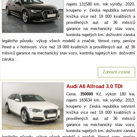
najeto 131580 km, rok výroby: 2020,
koupeno v: česká republika servisní
knížka více než 19 000 kvalitních a
prověřených aut. až 36 měsíců
garance na mechanický stav vozu,
kontrola najetých km. doživotní záruka
legálního původu. výkup všech modelů a značek, férové ceny, peníze
ihned a v hotovosti. více než 19 000 kvalitních a prověřených aut. až 36
měsíců garance na mechanický stav vozu, kontrola najetých km. doživotní
záruka…
Zobrazit inzerát
Audi A6 Allroad 3.0 TDI
Cena:
350000
Kč, výkon 180 kw,
najeto 183634 km, rok výroby: 2013,
koupeno v: česká republika servisní
knížka více než 19 000 kvalitních a
prověřených aut. až 36 měsíců
garance na mechanický stav vozu,
kontrola najetých km. doživotní záruka
legálního původu. výkup všech modelů a značek, férové ceny, peníze