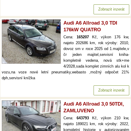
Zobrazit inzerát
Audi A6 Allroad 3,0 TDI
176kW QUATRO
Cena:
165207
Kč, výkon 176 kw,
najeto 202686 km, rok výroby: 2010,
dovoz srn v roce 2025 od 1.majitele,v
čr jeden majitel,servisní kniha-
kompletně vedena, nová stk+me
4/2028,sada komplet zimních alu kol k
vozu,na voze nové letní pneumatiky,webasto ,možný odpočet 21%
dph,servisní knížka
Zobrazit inzerát
Audi A6 Allroad 3,0 50TDI,
ZAMLUVENO
Cena:
643793
Kč, výkon 210 kw,
najeto 189021 km, rok výroby: 2022,
kompletní historie v autorizovaném