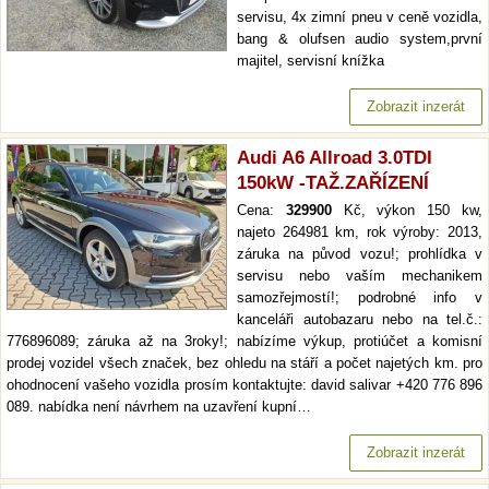
servisu, 4x zimní pneu v ceně vozidla,
bang & olufsen audio system,první
majitel, servisní knížka
Zobrazit inzerát
Audi A6 Allroad 3.0TDI
150kW -TAŽ.ZAŘÍZENÍ
Cena:
329900
Kč, výkon 150 kw,
najeto 264981 km, rok výroby: 2013,
záruka na původ vozu!; prohlídka v
servisu nebo vaším mechanikem
samozřejmostí!; podrobné info v
kanceláři autobazaru nebo na tel.č.:
776896089; záruka až na 3roky!; nabízíme výkup, protiúčet a komisní
prodej vozidel všech značek, bez ohledu na stáří a počet najetých km. pro
ohodnocení vašeho vozidla prosím kontaktujte: david salivar +420 776 896
089. nabídka není návrhem na uzavření kupní…
Zobrazit inzerát