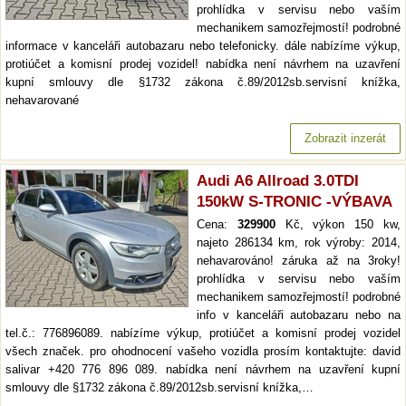
prohlídka v servisu nebo vaším
mechanikem samozřejmostí! podrobné
informace v kanceláři autobazaru nebo telefonicky. dále nabízíme výkup,
protiúčet a komisní prodej vozidel! nabídka není návrhem na uzavření
kupní smlouvy dle §1732 zákona č.89/2012sb.servisní knížka,
nehavarované
Zobrazit inzerát
Audi A6 Allroad 3.0TDI
150kW S-TRONIC -VÝBAVA
Cena:
329900
Kč, výkon 150 kw,
najeto 286134 km, rok výroby: 2014,
nehavarováno! záruka až na 3roky!
prohlídka v servisu nebo vaším
mechanikem samozřejmostí! podrobné
info v kanceláři autobazaru nebo na
tel.č.: 776896089. nabízíme výkup, protiúčet a komisní prodej vozidel
všech značek. pro ohodnocení vašeho vozidla prosím kontaktujte: david
salivar +420 776 896 089. nabídka není návrhem na uzavření kupní
smlouvy dle §1732 zákona č.89/2012sb.servisní knížka,…