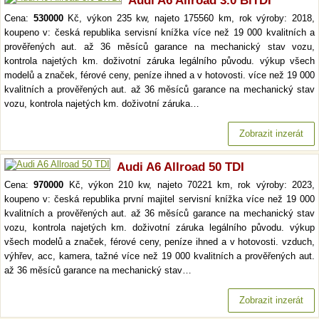
Audi A6 Allroad 3.0 BiTDI
Cena:
530000
Kč, výkon 235 kw, najeto 175560 km, rok výroby: 2018,
koupeno v: česká republika servisní knížka více než 19 000 kvalitních a
prověřených aut. až 36 měsíců garance na mechanický stav vozu,
kontrola najetých km. doživotní záruka legálního původu. výkup všech
modelů a značek, férové ceny, peníze ihned a v hotovosti. více než 19 000
kvalitních a prověřených aut. až 36 měsíců garance na mechanický stav
vozu, kontrola najetých km. doživotní záruka…
Zobrazit inzerát
Audi A6 Allroad 50 TDI
Cena:
970000
Kč, výkon 210 kw, najeto 70221 km, rok výroby: 2023,
koupeno v: česká republika první majitel servisní knížka více než 19 000
kvalitních a prověřených aut. až 36 měsíců garance na mechanický stav
vozu, kontrola najetých km. doživotní záruka legálního původu. výkup
všech modelů a značek, férové ceny, peníze ihned a v hotovosti. vzduch,
výhřev, acc, kamera, tažné více než 19 000 kvalitních a prověřených aut.
až 36 měsíců garance na mechanický stav…
Zobrazit inzerát