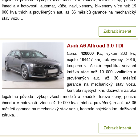
ihned a v hotovosti. automat, kůže, navi, xenony, bi-xenony více než 19
000 kvalitních a prověřených aut. až 36 měsíců garance na mechanický
stav vozu,…
Zobrazit inzerát
Audi A6 Allroad 3.0 TDI
Cena:
420000
Kč, výkon 200 kw,
najeto 194447 km, rok výroby: 2016,
koupeno v: česká republika servisní
knížka více než 19 000 kvalitních a
prověřených aut. až 36 měsíců
garance na mechanický stav vozu,
kontrola najetých km. doživotní záruka
legálního původu. výkup všech modelů a značek, férové ceny, peníze
ihned a v hotovosti. více než 19 000 kvalitních a prověřených aut. až 36
měsíců garance na mechanický stav vozu, kontrola najetých km. doživotní
záruka…
Zobrazit inzerát