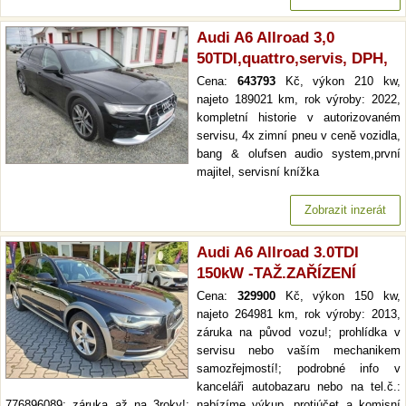
Audi A6 Allroad 3,0
50TDI,quattro,servis, DPH,
Cena:
643793
Kč, výkon 210 kw,
najeto 189021 km, rok výroby: 2022,
kompletní historie v autorizovaném
servisu, 4x zimní pneu v ceně vozidla,
bang & olufsen audio system,první
majitel, servisní knížka
Zobrazit inzerát
Audi A6 Allroad 3.0TDI
150kW -TAŽ.ZAŘÍZENÍ
Cena:
329900
Kč, výkon 150 kw,
najeto 264981 km, rok výroby: 2013,
záruka na původ vozu!; prohlídka v
servisu nebo vaším mechanikem
samozřejmostí!; podrobné info v
kanceláři autobazaru nebo na tel.č.:
776896089; záruka až na 3roky!; nabízíme výkup, protiúčet a komisní