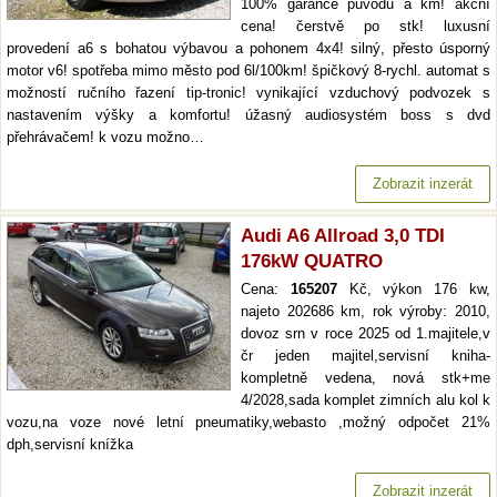
100% garance původu a km! akční
cena! čerstvě po stk! luxusní
provedení a6 s bohatou výbavou a pohonem 4x4! silný, přesto úsporný
motor v6! spotřeba mimo město pod 6l/100km! špičkový 8-rychl. automat s
možností ručního řazení tip-tronic! vynikající vzduchový podvozek s
nastavením výšky a komfortu! úžasný audiosystém boss s dvd
přehrávačem! k vozu možno…
Zobrazit inzerát
Audi A6 Allroad 3,0 TDI
176kW QUATRO
Cena:
165207
Kč, výkon 176 kw,
najeto 202686 km, rok výroby: 2010,
dovoz srn v roce 2025 od 1.majitele,v
čr jeden majitel,servisní kniha-
kompletně vedena, nová stk+me
4/2028,sada komplet zimních alu kol k
vozu,na voze nové letní pneumatiky,webasto ,možný odpočet 21%
dph,servisní knížka
Zobrazit inzerát