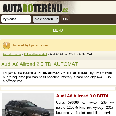
MENU
Inzerát byl již smazán.
Auta do terénu
>
Offroad bazar 4x4
> Audi A6 Allroad 2,5 TDi AUTOMAT
Audi A6 Allroad 2,5 TDi AUTOMAT
Litujeme, ale inzerát
Audi A6 Allroad 2,5 TDi AUTOMAT
byl již smazán.
Místo něj jsme pro Vás našli podobné inzeráty z naší nabídky 4x4, SUV
a offroad vozů.
Audi A6 Allroad 3.0 BiTDI
Cena:
570000
Kč, výkon 235 kw,
najeto 120075 km, rok výroby: 2017,
koupeno v: česká republika servisní