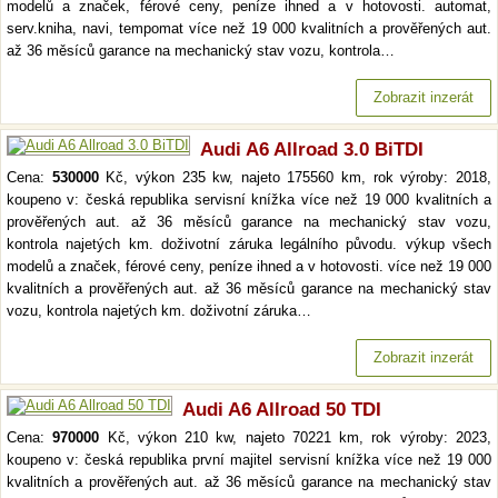
modelů a značek, férové ceny, peníze ihned a v hotovosti. automat,
serv.kniha, navi, tempomat více než 19 000 kvalitních a prověřených aut.
až 36 měsíců garance na mechanický stav vozu, kontrola…
Zobrazit inzerát
Audi A6 Allroad 3.0 BiTDI
Cena:
530000
Kč, výkon 235 kw, najeto 175560 km, rok výroby: 2018,
koupeno v: česká republika servisní knížka více než 19 000 kvalitních a
prověřených aut. až 36 měsíců garance na mechanický stav vozu,
kontrola najetých km. doživotní záruka legálního původu. výkup všech
modelů a značek, férové ceny, peníze ihned a v hotovosti. více než 19 000
kvalitních a prověřených aut. až 36 měsíců garance na mechanický stav
vozu, kontrola najetých km. doživotní záruka…
Zobrazit inzerát
Audi A6 Allroad 50 TDI
Cena:
970000
Kč, výkon 210 kw, najeto 70221 km, rok výroby: 2023,
koupeno v: česká republika první majitel servisní knížka více než 19 000
kvalitních a prověřených aut. až 36 měsíců garance na mechanický stav