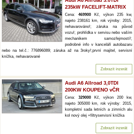
Audi A6 Allroad 3.0TDI
235kW FACELIFT-MATRIX
Cena:
469900
Kč, výkon 235 kw,
najeto 238161 km, rok výroby: 2015,
nehavarováno!; záruka na původ
vozu!; prohlídka v servisu nebo vaším
mechanikem samozřejmostí!;
podrobné info v kanceláři autobazaru
nebo na tel.č.: 776896089; záruka až na 3roky!;první majitel, servisní
knížka, nehavarované
Zobrazit inzerát
Audi A6 Allroad 3,0TDI
200KW KOUPENO vČR
Cena:
329000
Kč, výkon 200 kw,
najeto 305000 km, rok výroby: 2015,
kompletní sada letních a zimních alu
kol nový olej +filtryservisní knížka
Zobrazit inzerát