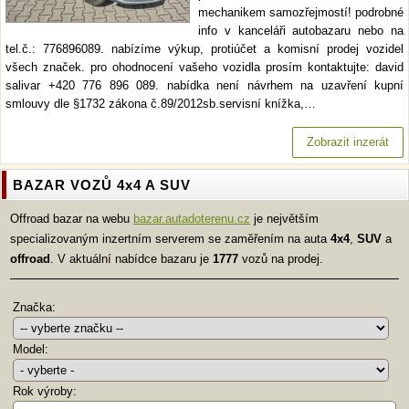
mechanikem samozřejmostí! podrobné
info v kanceláři autobazaru nebo na
tel.č.: 776896089. nabízíme výkup, protiúčet a komisní prodej vozidel
všech značek. pro ohodnocení vašeho vozidla prosím kontaktujte: david
salivar +420 776 896 089. nabídka není návrhem na uzavření kupní
smlouvy dle §1732 zákona č.89/2012sb.servisní knížka,…
Zobrazit inzerát
BAZAR VOZŮ 4x4 A SUV
Offroad bazar na webu
bazar.autadoterenu.cz
je největším
specializovaným inzertním serverem se zaměřením na auta
4x4
,
SUV
a
offroad
. V aktuální nabídce bazaru je
1777
vozů na prodej.
Značka:
Model:
Rok výroby: