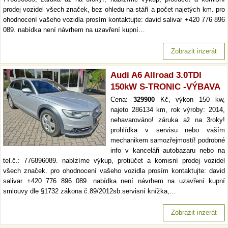
prodej vozidel všech značek, bez ohledu na stáří a počet najetých km. pro
ohodnocení vašeho vozidla prosím kontaktujte: david salivar +420 776 896
089. nabídka není návrhem na uzavření kupní…
Zobrazit inzerát
Audi A6 Allroad 3.0TDI
150kW S-TRONIC -VÝBAVA
Cena:
329900
Kč, výkon 150 kw,
najeto 286134 km, rok výroby: 2014,
nehavarováno! záruka až na 3roky!
prohlídka v servisu nebo vaším
mechanikem samozřejmostí! podrobné
info v kanceláři autobazaru nebo na
tel.č.: 776896089. nabízíme výkup, protiúčet a komisní prodej vozidel
všech značek. pro ohodnocení vašeho vozidla prosím kontaktujte: david
salivar +420 776 896 089. nabídka není návrhem na uzavření kupní
smlouvy dle §1732 zákona č.89/2012sb.servisní knížka,…
Zobrazit inzerát