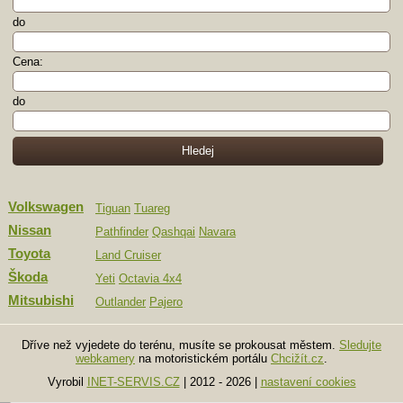
do
Cena:
do
Volkswagen
Tiguan
Tuareg
Nissan
Pathfinder
Qashqai
Navara
Toyota
Land Cruiser
Škoda
Yeti
Octavia 4x4
Mitsubishi
Outlander
Pajero
Dříve než vyjedete do terénu, musíte se prokousat městem.
Sledujte
webkamery
na motoristickém portálu
Chcižít.cz
.
Vyrobil
INET-SERVIS.CZ
| 2012 - 2026
|
nastavení cookies