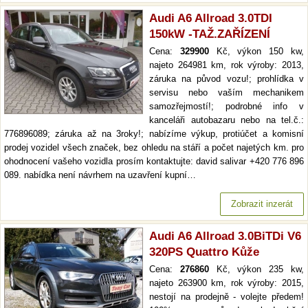
Audi A6 Allroad 3.0TDI
150kW -TAŽ.ZAŘÍZENÍ
Cena:
329900
Kč, výkon 150 kw,
najeto 264981 km, rok výroby: 2013,
záruka na původ vozu!; prohlídka v
servisu nebo vaším mechanikem
samozřejmostí!; podrobné info v
kanceláři autobazaru nebo na tel.č.:
776896089; záruka až na 3roky!; nabízíme výkup, protiúčet a komisní
prodej vozidel všech značek, bez ohledu na stáří a počet najetých km. pro
ohodnocení vašeho vozidla prosím kontaktujte: david salivar +420 776 896
089. nabídka není návrhem na uzavření kupní…
Zobrazit inzerát
Audi A6 Allroad 3.0BiTDi V6
320PS Quattro Kůže
Cena:
276860
Kč, výkon 235 kw,
najeto 263900 km, rok výroby: 2015,
nestojí na prodejně - volejte předem!