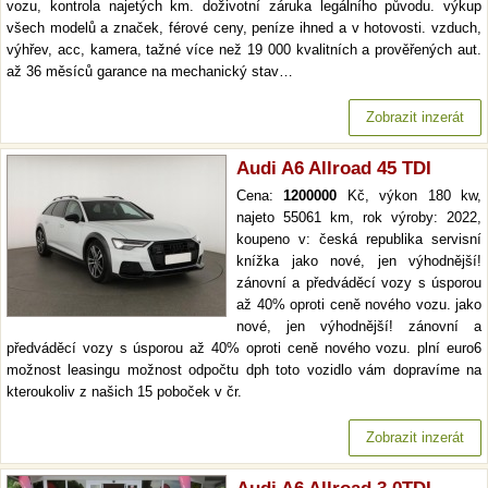
vozu, kontrola najetých km. doživotní záruka legálního původu. výkup
všech modelů a značek, férové ceny, peníze ihned a v hotovosti. vzduch,
výhřev, acc, kamera, tažné více než 19 000 kvalitních a prověřených aut.
až 36 měsíců garance na mechanický stav…
Zobrazit inzerát
Audi A6 Allroad 45 TDI
Cena:
1200000
Kč, výkon 180 kw,
najeto 55061 km, rok výroby: 2022,
koupeno v: česká republika servisní
knížka jako nové, jen výhodnější!
zánovní a předváděcí vozy s úsporou
až 40% oproti ceně nového vozu. jako
nové, jen výhodnější! zánovní a
předváděcí vozy s úsporou až 40% oproti ceně nového vozu. plní euro6
možnost leasingu možnost odpočtu dph toto vozidlo vám dopravíme na
kteroukoliv z našich 15 poboček v čr.
Zobrazit inzerát