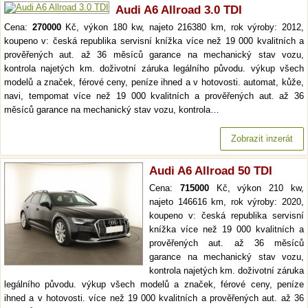
Audi A6 Allroad 3.0 TDI
Cena:
270000
Kč, výkon 180 kw, najeto 216380 km, rok výroby: 2012,
koupeno v: česká republika servisní knížka více než 19 000 kvalitních a
prověřených aut. až 36 měsíců garance na mechanický stav vozu,
kontrola najetých km. doživotní záruka legálního původu. výkup všech
modelů a značek, férové ceny, peníze ihned a v hotovosti. automat, kůže,
navi, tempomat více než 19 000 kvalitních a prověřených aut. až 36
měsíců garance na mechanický stav vozu, kontrola…
Zobrazit inzerát
Audi A6 Allroad 50 TDI
Cena:
715000
Kč, výkon 210 kw,
najeto 146616 km, rok výroby: 2020,
koupeno v: česká republika servisní
knížka více než 19 000 kvalitních a
prověřených aut. až 36 měsíců
garance na mechanický stav vozu,
kontrola najetých km. doživotní záruka
legálního původu. výkup všech modelů a značek, férové ceny, peníze
ihned a v hotovosti. více než 19 000 kvalitních a prověřených aut. až 36