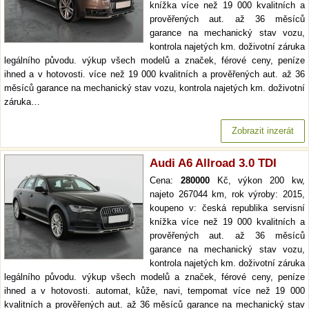
knížka více než 19 000 kvalitních a
prověřených aut. až 36 měsíců
garance na mechanický stav vozu,
kontrola najetých km. doživotní záruka
legálního původu. výkup všech modelů a značek, férové ceny, peníze
ihned a v hotovosti. více než 19 000 kvalitních a prověřených aut. až 36
měsíců garance na mechanický stav vozu, kontrola najetých km. doživotní
záruka…
Zobrazit inzerát
Audi A6 Allroad 3.0 TDI
Cena:
280000
Kč, výkon 200 kw,
najeto 267044 km, rok výroby: 2015,
koupeno v: česká republika servisní
knížka více než 19 000 kvalitních a
prověřených aut. až 36 měsíců
garance na mechanický stav vozu,
kontrola najetých km. doživotní záruka
legálního původu. výkup všech modelů a značek, férové ceny, peníze
ihned a v hotovosti. automat, kůže, navi, tempomat více než 19 000
kvalitních a prověřených aut. až 36 měsíců garance na mechanický stav