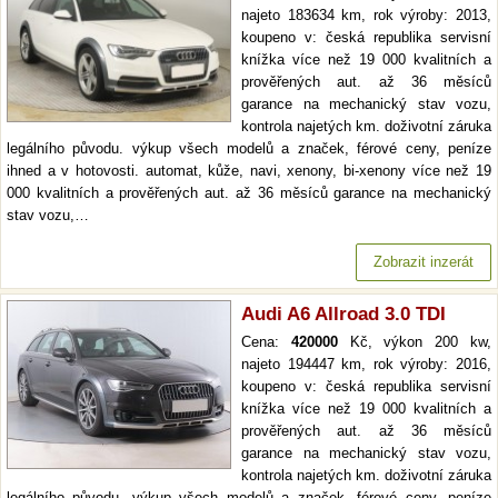
najeto 183634 km, rok výroby: 2013,
koupeno v: česká republika servisní
knížka více než 19 000 kvalitních a
prověřených aut. až 36 měsíců
garance na mechanický stav vozu,
kontrola najetých km. doživotní záruka
legálního původu. výkup všech modelů a značek, férové ceny, peníze
ihned a v hotovosti. automat, kůže, navi, xenony, bi-xenony více než 19
000 kvalitních a prověřených aut. až 36 měsíců garance na mechanický
stav vozu,…
Zobrazit inzerát
Audi A6 Allroad 3.0 TDI
Cena:
420000
Kč, výkon 200 kw,
najeto 194447 km, rok výroby: 2016,
koupeno v: česká republika servisní
knížka více než 19 000 kvalitních a
prověřených aut. až 36 měsíců
garance na mechanický stav vozu,
kontrola najetých km. doživotní záruka
legálního původu. výkup všech modelů a značek, férové ceny, peníze