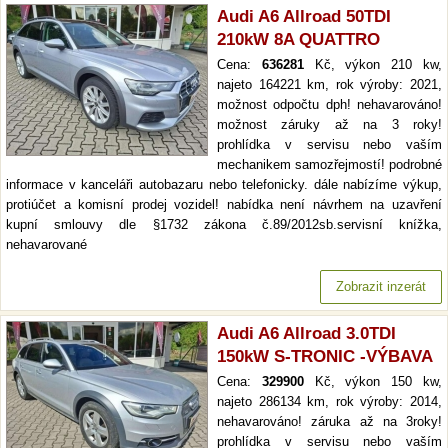
Audi A6 Allroad 50TDI
210kW 8A QUATTRO
Cena:
636281
Kč, výkon 210 kw,
najeto 164221 km, rok výroby: 2021,
možnost odpočtu dph! nehavarováno!
možnost záruky až na 3 roky!
prohlídka v servisu nebo vaším
mechanikem samozřejmostí! podrobné
informace v kanceláři autobazaru nebo telefonicky. dále nabízíme výkup,
protiúčet a komisní prodej vozidel! nabídka není návrhem na uzavření
kupní smlouvy dle §1732 zákona č.89/2012sb.servisní knížka,
nehavarované
Zobrazit inzerát
Audi A6 Allroad 3.0TDI
150kW S-TRONIC -VÝBAVA
Cena:
329900
Kč, výkon 150 kw,
najeto 286134 km, rok výroby: 2014,
nehavarováno! záruka až na 3roky!
prohlídka v servisu nebo vaším