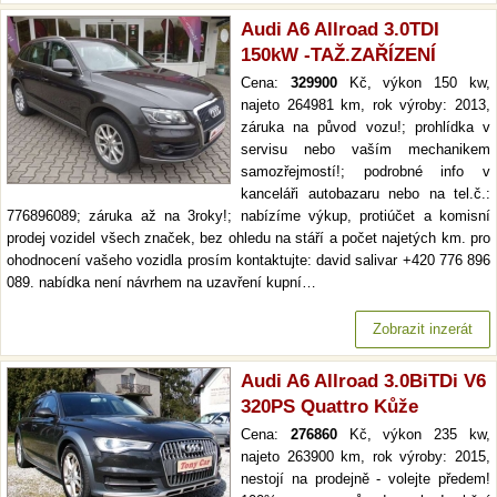
Audi A6 Allroad 3.0TDI
150kW -TAŽ.ZAŘÍZENÍ
Cena:
329900
Kč, výkon 150 kw,
najeto 264981 km, rok výroby: 2013,
záruka na původ vozu!; prohlídka v
servisu nebo vaším mechanikem
samozřejmostí!; podrobné info v
kanceláři autobazaru nebo na tel.č.:
776896089; záruka až na 3roky!; nabízíme výkup, protiúčet a komisní
prodej vozidel všech značek, bez ohledu na stáří a počet najetých km. pro
ohodnocení vašeho vozidla prosím kontaktujte: david salivar +420 776 896
089. nabídka není návrhem na uzavření kupní…
Zobrazit inzerát
Audi A6 Allroad 3.0BiTDi V6
320PS Quattro Kůže
Cena:
276860
Kč, výkon 235 kw,
najeto 263900 km, rok výroby: 2015,
nestojí na prodejně - volejte předem!