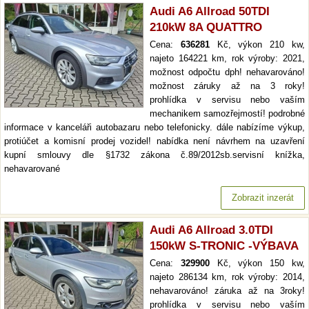
Audi A6 Allroad 50TDI
210kW 8A QUATTRO
Cena:
636281
Kč, výkon 210 kw,
najeto 164221 km, rok výroby: 2021,
možnost odpočtu dph! nehavarováno!
možnost záruky až na 3 roky!
prohlídka v servisu nebo vaším
mechanikem samozřejmostí! podrobné
informace v kanceláři autobazaru nebo telefonicky. dále nabízíme výkup,
protiúčet a komisní prodej vozidel! nabídka není návrhem na uzavření
kupní smlouvy dle §1732 zákona č.89/2012sb.servisní knížka,
nehavarované
Zobrazit inzerát
Audi A6 Allroad 3.0TDI
150kW S-TRONIC -VÝBAVA
Cena:
329900
Kč, výkon 150 kw,
najeto 286134 km, rok výroby: 2014,
nehavarováno! záruka až na 3roky!
prohlídka v servisu nebo vaším