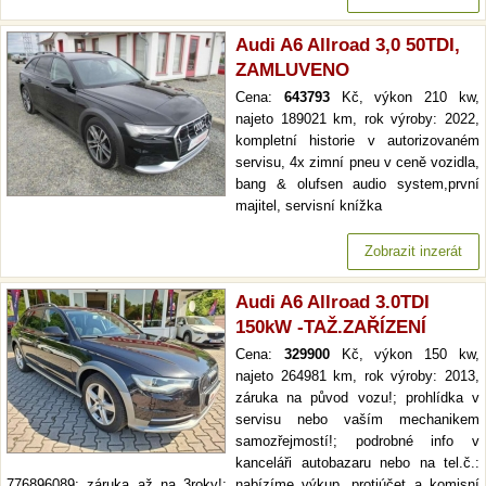
Audi A6 Allroad 3,0 50TDI,
ZAMLUVENO
Cena:
643793
Kč, výkon 210 kw,
najeto 189021 km, rok výroby: 2022,
kompletní historie v autorizovaném
servisu, 4x zimní pneu v ceně vozidla,
bang & olufsen audio system,první
majitel, servisní knížka
Zobrazit inzerát
Audi A6 Allroad 3.0TDI
150kW -TAŽ.ZAŘÍZENÍ
Cena:
329900
Kč, výkon 150 kw,
najeto 264981 km, rok výroby: 2013,
záruka na původ vozu!; prohlídka v
servisu nebo vaším mechanikem
samozřejmostí!; podrobné info v
kanceláři autobazaru nebo na tel.č.:
776896089; záruka až na 3roky!; nabízíme výkup, protiúčet a komisní