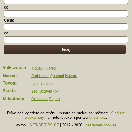
do
Cena:
do
Volkswagen
Tiguan
Tuareg
Nissan
Pathfinder
Qashqai
Navara
Toyota
Land Cruiser
Škoda
Yeti
Octavia 4x4
Mitsubishi
Outlander
Pajero
Dříve než vyjedete do terénu, musíte se prokousat městem.
Sledujte
webkamery
na motoristickém portálu
Chcižít.cz
.
Vyrobil
INET-SERVIS.CZ
| 2012 - 2026
|
nastavení cookies