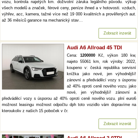
vozu, kontrola najetých km. doživotní záruka legálního původu. výkup
všech modelů a značek, férové ceny, peníze ihned a v hotovosti. vzduch,
výhřev, acc, kamera, tažné více než 19 000 kvalitních a prověřených aut.
až 36 měsíců garance na mechanický stav…
Zobrazit inzerát
Audi A6 Allroad 45 TDI
Cena:
1200000
Kč, výkon 180 kw,
najeto 55061 km, rok výroby: 2022,
koupeno v: česká republika servisní
knížka jako nové, jen výhodnější!
zánovní a předváděcí vozy s úsporou
až 40% oproti ceně nového vozu. jako
nové, jen výhodnější! zánovní a
předváděcí vozy s úsporou až 40% oproti ceně nového vozu. plní euro6
možnost leasingu možnost odpočtu dph toto vozidlo vám dopravíme na
kteroukoliv z našich 15 poboček v čr.
Zobrazit inzerát