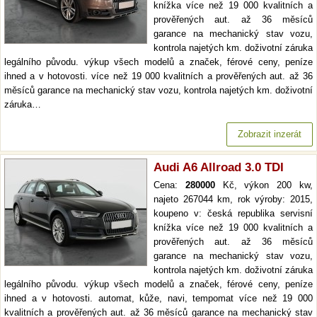
knížka více než 19 000 kvalitních a
prověřených aut. až 36 měsíců
garance na mechanický stav vozu,
kontrola najetých km. doživotní záruka
legálního původu. výkup všech modelů a značek, férové ceny, peníze
ihned a v hotovosti. více než 19 000 kvalitních a prověřených aut. až 36
měsíců garance na mechanický stav vozu, kontrola najetých km. doživotní
záruka…
Zobrazit inzerát
Audi A6 Allroad 3.0 TDI
Cena:
280000
Kč, výkon 200 kw,
najeto 267044 km, rok výroby: 2015,
koupeno v: česká republika servisní
knížka více než 19 000 kvalitních a
prověřených aut. až 36 měsíců
garance na mechanický stav vozu,
kontrola najetých km. doživotní záruka
legálního původu. výkup všech modelů a značek, férové ceny, peníze
ihned a v hotovosti. automat, kůže, navi, tempomat více než 19 000
kvalitních a prověřených aut. až 36 měsíců garance na mechanický stav