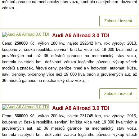
měsíců garance na mechanický stav vozu, kontrola najetých km. doživotní
záruka…
Zobrazit inzerát
Audi A6 Allroad 3.0 TDI
Cena:
250000
Kč, výkon 180 kw, najeto 292642 km, rok výroby: 2013,
koupeno v: česká republika servisní knížka více než 19 000 kvalitních a
prověřených aut. až 36 měsíců garance na mechanický stav vozu,
kontrola najetých km. doživotní záruka legálního původu. výkup všech
modelů a značek, férové ceny, peníze ihned a v hotovosti. automat, kůže,
navi, xenony, bi-xenony více než 19 000 kvalitních a prověřených aut. až
36 měsíců garance na mechanický stav vozu,…
Zobrazit inzerát
Audi A6 Allroad 3.0 TDI
Cena:
360000
Kč, výkon 200 kw, najeto 231745 km, rok výroby: 2016,
koupeno v: česká republika servisní knížka více než 19 000 kvalitních a
prověřených aut. až 36 měsíců garance na mechanický stav vozu,
kontrola najetých km. doživotní záruka legálního původu. výkup všech