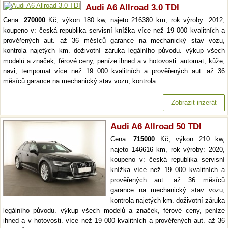
Audi A6 Allroad 3.0 TDI
Cena:
270000
Kč, výkon 180 kw, najeto 216380 km, rok výroby: 2012,
koupeno v: česká republika servisní knížka více než 19 000 kvalitních a
prověřených aut. až 36 měsíců garance na mechanický stav vozu,
kontrola najetých km. doživotní záruka legálního původu. výkup všech
modelů a značek, férové ceny, peníze ihned a v hotovosti. automat, kůže,
navi, tempomat více než 19 000 kvalitních a prověřených aut. až 36
měsíců garance na mechanický stav vozu, kontrola…
Zobrazit inzerát
Audi A6 Allroad 50 TDI
Cena:
715000
Kč, výkon 210 kw,
najeto 146616 km, rok výroby: 2020,
koupeno v: česká republika servisní
knížka více než 19 000 kvalitních a
prověřených aut. až 36 měsíců
garance na mechanický stav vozu,
kontrola najetých km. doživotní záruka
legálního původu. výkup všech modelů a značek, férové ceny, peníze
ihned a v hotovosti. více než 19 000 kvalitních a prověřených aut. až 36