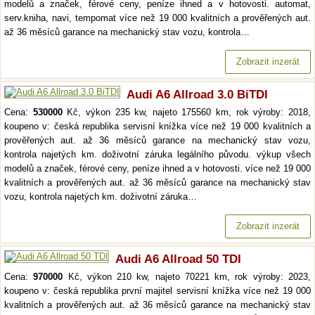
modelů a značek, férové ceny, peníze ihned a v hotovosti. automat,
serv.kniha, navi, tempomat více než 19 000 kvalitních a prověřených aut.
až 36 měsíců garance na mechanický stav vozu, kontrola…
Zobrazit inzerát
Audi A6 Allroad 3.0 BiTDI
Cena:
530000
Kč, výkon 235 kw, najeto 175560 km, rok výroby: 2018,
koupeno v: česká republika servisní knížka více než 19 000 kvalitních a
prověřených aut. až 36 měsíců garance na mechanický stav vozu,
kontrola najetých km. doživotní záruka legálního původu. výkup všech
modelů a značek, férové ceny, peníze ihned a v hotovosti. více než 19 000
kvalitních a prověřených aut. až 36 měsíců garance na mechanický stav
vozu, kontrola najetých km. doživotní záruka…
Zobrazit inzerát
Audi A6 Allroad 50 TDI
Cena:
970000
Kč, výkon 210 kw, najeto 70221 km, rok výroby: 2023,
koupeno v: česká republika první majitel servisní knížka více než 19 000
kvalitních a prověřených aut. až 36 měsíců garance na mechanický stav