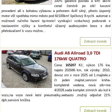
100% garance původu a km! akční
cena! čerstvě po stk! luxusní
provedení a6 s bohatou výbavou a pohonem 4x4! silný, přesto úsporný
motor v6! spotřeba mimo město pod 6l/100km! špičkový 8-rychl. automat s
možností ručního řazení tip-tronic! vynikající vzduchový podvozek s
nastavením výšky a komfortu! úžasný audiosystém boss s dvd
přehrávačem! k vozu možno…
Zobrazit inzerát
Audi A6 Allroad 3,0 TDI
176kW QUATRO
Cena:
165207
Kč, výkon 176 kw,
najeto 202686 km, rok výroby: 2010,
dovoz srn v roce 2025 od 1.majitele,v
čr jeden majitel,servisní kniha-
kompletně vedena, nová stk+me
4/2028,sada komplet zimních alu kol k
vozu,na voze nové letní pneumatiky,webasto ,možný odpočet 21%
dph,servisní knížka
Zobrazit inzerát