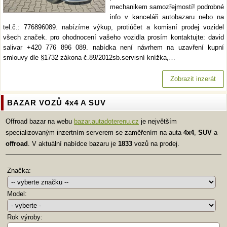
mechanikem samozřejmostí! podrobné
info v kanceláři autobazaru nebo na
tel.č.: 776896089. nabízíme výkup, protiúčet a komisní prodej vozidel
všech značek. pro ohodnocení vašeho vozidla prosím kontaktujte: david
salivar +420 776 896 089. nabídka není návrhem na uzavření kupní
smlouvy dle §1732 zákona č.89/2012sb.servisní knížka,…
Zobrazit inzerát
BAZAR VOZŮ 4x4 A SUV
Offroad bazar na webu
bazar.autadoterenu.cz
je největším
specializovaným inzertním serverem se zaměřením na auta
4x4
,
SUV
a
offroad
. V aktuální nabídce bazaru je
1833
vozů na prodej.
Značka:
Model:
Rok výroby: