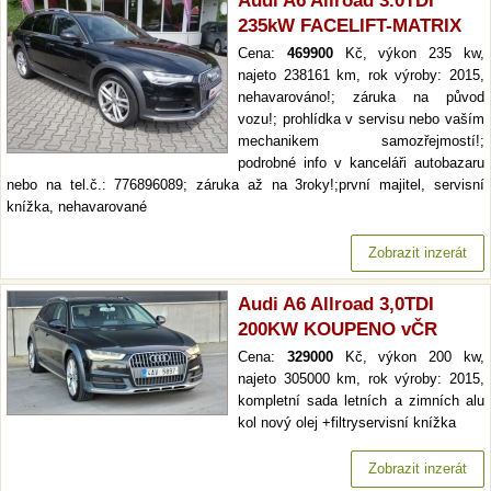
Audi A6 Allroad 3.0TDI
235kW FACELIFT-MATRIX
Cena:
469900
Kč, výkon 235 kw,
najeto 238161 km, rok výroby: 2015,
nehavarováno!; záruka na původ
vozu!; prohlídka v servisu nebo vaším
mechanikem samozřejmostí!;
podrobné info v kanceláři autobazaru
nebo na tel.č.: 776896089; záruka až na 3roky!;první majitel, servisní
knížka, nehavarované
Zobrazit inzerát
Audi A6 Allroad 3,0TDI
200KW KOUPENO vČR
Cena:
329000
Kč, výkon 200 kw,
najeto 305000 km, rok výroby: 2015,
kompletní sada letních a zimních alu
kol nový olej +filtryservisní knížka
Zobrazit inzerát