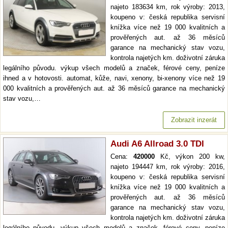
najeto 183634 km, rok výroby: 2013,
koupeno v: česká republika servisní
knížka více než 19 000 kvalitních a
prověřených aut. až 36 měsíců
garance na mechanický stav vozu,
kontrola najetých km. doživotní záruka
legálního původu. výkup všech modelů a značek, férové ceny, peníze
ihned a v hotovosti. automat, kůže, navi, xenony, bi-xenony více než 19
000 kvalitních a prověřených aut. až 36 měsíců garance na mechanický
stav vozu,…
Zobrazit inzerát
Audi A6 Allroad 3.0 TDI
Cena:
420000
Kč, výkon 200 kw,
najeto 194447 km, rok výroby: 2016,
koupeno v: česká republika servisní
knížka více než 19 000 kvalitních a
prověřených aut. až 36 měsíců
garance na mechanický stav vozu,
kontrola najetých km. doživotní záruka
legálního původu. výkup všech modelů a značek, férové ceny, peníze