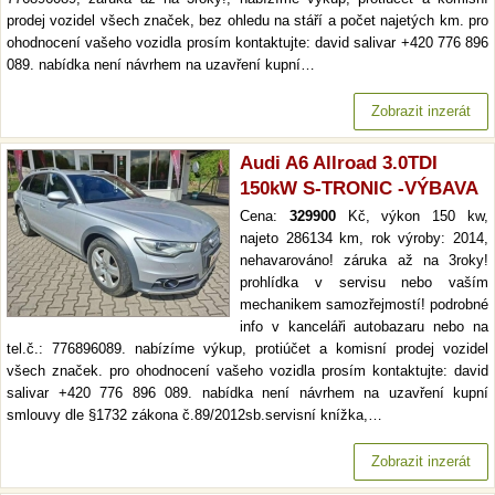
prodej vozidel všech značek, bez ohledu na stáří a počet najetých km. pro
ohodnocení vašeho vozidla prosím kontaktujte: david salivar +420 776 896
089. nabídka není návrhem na uzavření kupní…
Zobrazit inzerát
Audi A6 Allroad 3.0TDI
150kW S-TRONIC -VÝBAVA
Cena:
329900
Kč, výkon 150 kw,
najeto 286134 km, rok výroby: 2014,
nehavarováno! záruka až na 3roky!
prohlídka v servisu nebo vaším
mechanikem samozřejmostí! podrobné
info v kanceláři autobazaru nebo na
tel.č.: 776896089. nabízíme výkup, protiúčet a komisní prodej vozidel
všech značek. pro ohodnocení vašeho vozidla prosím kontaktujte: david
salivar +420 776 896 089. nabídka není návrhem na uzavření kupní
smlouvy dle §1732 zákona č.89/2012sb.servisní knížka,…
Zobrazit inzerát