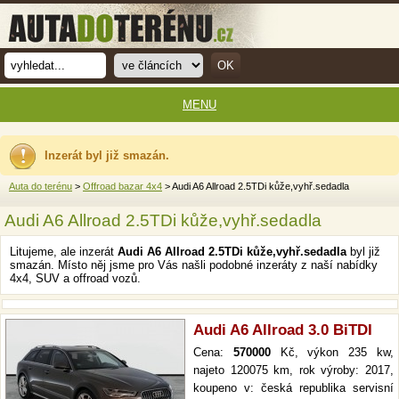
MENU
Inzerát byl již smazán.
Auta do terénu
>
Offroad bazar 4x4
> Audi A6 Allroad 2.5TDi kůže,vyhř.sedadla
Audi A6 Allroad 2.5TDi kůže,vyhř.sedadla
Litujeme, ale inzerát
Audi A6 Allroad 2.5TDi kůže,vyhř.sedadla
byl již
smazán. Místo něj jsme pro Vás našli podobné inzeráty z naší nabídky
4x4, SUV a offroad vozů.
Audi A6 Allroad 3.0 BiTDI
Cena:
570000
Kč, výkon 235 kw,
najeto 120075 km, rok výroby: 2017,
koupeno v: česká republika servisní