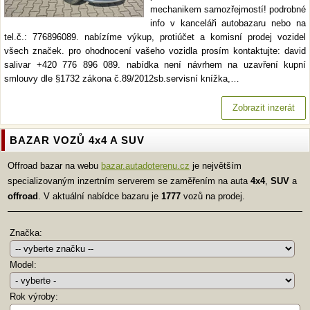
mechanikem samozřejmostí! podrobné
info v kanceláři autobazaru nebo na
tel.č.: 776896089. nabízíme výkup, protiúčet a komisní prodej vozidel
všech značek. pro ohodnocení vašeho vozidla prosím kontaktujte: david
salivar +420 776 896 089. nabídka není návrhem na uzavření kupní
smlouvy dle §1732 zákona č.89/2012sb.servisní knížka,…
Zobrazit inzerát
BAZAR VOZŮ 4x4 A SUV
Offroad bazar na webu
bazar.autadoterenu.cz
je největším
specializovaným inzertním serverem se zaměřením na auta
4x4
,
SUV
a
offroad
. V aktuální nabídce bazaru je
1777
vozů na prodej.
Značka:
Model:
Rok výroby: