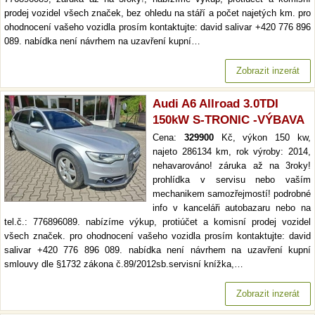
prodej vozidel všech značek, bez ohledu na stáří a počet najetých km. pro
ohodnocení vašeho vozidla prosím kontaktujte: david salivar +420 776 896
089. nabídka není návrhem na uzavření kupní…
Zobrazit inzerát
Audi A6 Allroad 3.0TDI
150kW S-TRONIC -VÝBAVA
Cena:
329900
Kč, výkon 150 kw,
najeto 286134 km, rok výroby: 2014,
nehavarováno! záruka až na 3roky!
prohlídka v servisu nebo vaším
mechanikem samozřejmostí! podrobné
info v kanceláři autobazaru nebo na
tel.č.: 776896089. nabízíme výkup, protiúčet a komisní prodej vozidel
všech značek. pro ohodnocení vašeho vozidla prosím kontaktujte: david
salivar +420 776 896 089. nabídka není návrhem na uzavření kupní
smlouvy dle §1732 zákona č.89/2012sb.servisní knížka,…
Zobrazit inzerát