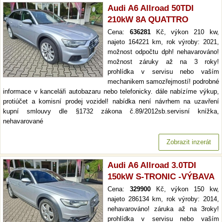
Audi A6 Allroad 50TDI
210kW 8A QUATTRO
Cena:
636281
Kč, výkon 210 kw,
najeto 164221 km, rok výroby: 2021,
možnost odpočtu dph! nehavarováno!
možnost záruky až na 3 roky!
prohlídka v servisu nebo vaším
mechanikem samozřejmostí! podrobné
informace v kanceláři autobazaru nebo telefonicky. dále nabízíme výkup,
protiúčet a komisní prodej vozidel! nabídka není návrhem na uzavření
kupní smlouvy dle §1732 zákona č.89/2012sb.servisní knížka,
nehavarované
Zobrazit inzerát
Audi A6 Allroad 3.0TDI
150kW S-TRONIC -VÝBAVA
Cena:
329900
Kč, výkon 150 kw,
najeto 286134 km, rok výroby: 2014,
nehavarováno! záruka až na 3roky!
prohlídka v servisu nebo vaším