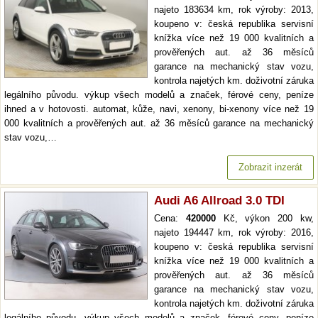
najeto 183634 km, rok výroby: 2013,
koupeno v: česká republika servisní
knížka více než 19 000 kvalitních a
prověřených aut. až 36 měsíců
garance na mechanický stav vozu,
kontrola najetých km. doživotní záruka
legálního původu. výkup všech modelů a značek, férové ceny, peníze
ihned a v hotovosti. automat, kůže, navi, xenony, bi-xenony více než 19
000 kvalitních a prověřených aut. až 36 měsíců garance na mechanický
stav vozu,…
Zobrazit inzerát
Audi A6 Allroad 3.0 TDI
Cena:
420000
Kč, výkon 200 kw,
najeto 194447 km, rok výroby: 2016,
koupeno v: česká republika servisní
knížka více než 19 000 kvalitních a
prověřených aut. až 36 měsíců
garance na mechanický stav vozu,
kontrola najetých km. doživotní záruka
legálního původu. výkup všech modelů a značek, férové ceny, peníze