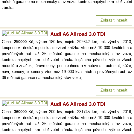
měsíců garance na mechanický stav vozu, kontrola najetých km. doživotní
záruka…
Zobrazit inzerát
Audi A6 Allroad 3.0 TDI
Cena:
250000
Kč, výkon 180 kw, najeto 292642 km, rok výroby: 2013,
koupeno v: česká republika servisní knížka více než 19 000 kvalitních a
prověřených aut. až 36 měsíců garance na mechanický stav vozu,
kontrola najetých km. doživotní záruka legálního původu. výkup všech
modelů a značek, férové ceny, peníze ihned a v hotovosti. automat, kůže,
navi, xenony, bi-xenony více než 19 000 kvalitních a prověřených aut. až
36 měsíců garance na mechanický stav vozu,…
Zobrazit inzerát
Audi A6 Allroad 3.0 TDI
Cena:
360000
Kč, výkon 200 kw, najeto 231745 km, rok výroby: 2016,
koupeno v: česká republika servisní knížka více než 19 000 kvalitních a
prověřených aut. až 36 měsíců garance na mechanický stav vozu,
kontrola najetých km. doživotní záruka legálního původu. výkup všech