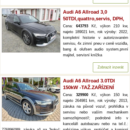
Audi A6 Allroad 3,0
50TDI,quattro,servis, DPH,
Cena:
643793
Kč, výkon 210 kw,
najeto 189021 km, rok výroby: 2022,
kompletní historie v autorizovaném
servisu, 4x zimní pneu v ceně vozidla,
bang & olufsen audio system,první
majitel, servisní knížka
Zobrazit inzerát
Audi A6 Allroad 3.0TDI
150kW -TAŽ.ZAŘÍZENÍ
Cena:
329900
Kč, výkon 150 kw,
najeto 264981 km, rok výroby: 2013,
záruka na původ vozu!; prohlídka v
servisu nebo vaším mechanikem
samozřejmostí!; podrobné info v
kanceláři autobazaru nebo na tel.č.:
776896089; záruka až na 3roky!; nabízíme výkup, protiúčet a komisní