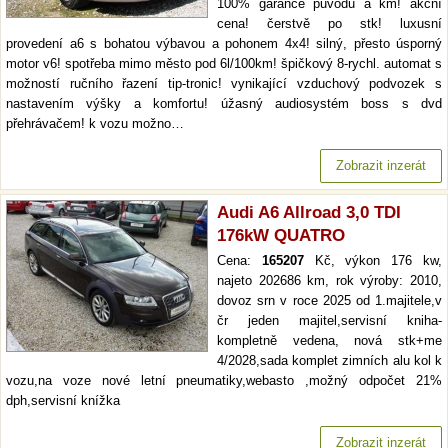
100% garance původu a km! akční
cena! čerstvě po stk! luxusní
provedení a6 s bohatou výbavou a pohonem 4x4! silný, přesto úsporný
motor v6! spotřeba mimo město pod 6l/100km! špičkový 8-rychl. automat s
možností ručního řazení tip-tronic! vynikající vzduchový podvozek s
nastavením výšky a komfortu! úžasný audiosystém boss s dvd
přehrávačem! k vozu možno…
Zobrazit inzerát
Audi A6 Allroad 3,0 TDI
176kW QUATRO
Cena:
165207
Kč, výkon 176 kw,
najeto 202686 km, rok výroby: 2010,
dovoz srn v roce 2025 od 1.majitele,v
čr jeden majitel,servisní kniha-
kompletně vedena, nová stk+me
4/2028,sada komplet zimních alu kol k
vozu,na voze nové letní pneumatiky,webasto ,možný odpočet 21%
dph,servisní knížka
Zobrazit inzerát