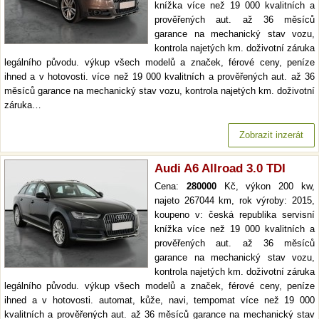
knížka více než 19 000 kvalitních a
prověřených aut. až 36 měsíců
garance na mechanický stav vozu,
kontrola najetých km. doživotní záruka
legálního původu. výkup všech modelů a značek, férové ceny, peníze
ihned a v hotovosti. více než 19 000 kvalitních a prověřených aut. až 36
měsíců garance na mechanický stav vozu, kontrola najetých km. doživotní
záruka…
Zobrazit inzerát
Audi A6 Allroad 3.0 TDI
Cena:
280000
Kč, výkon 200 kw,
najeto 267044 km, rok výroby: 2015,
koupeno v: česká republika servisní
knížka více než 19 000 kvalitních a
prověřených aut. až 36 měsíců
garance na mechanický stav vozu,
kontrola najetých km. doživotní záruka
legálního původu. výkup všech modelů a značek, férové ceny, peníze
ihned a v hotovosti. automat, kůže, navi, tempomat více než 19 000
kvalitních a prověřených aut. až 36 měsíců garance na mechanický stav