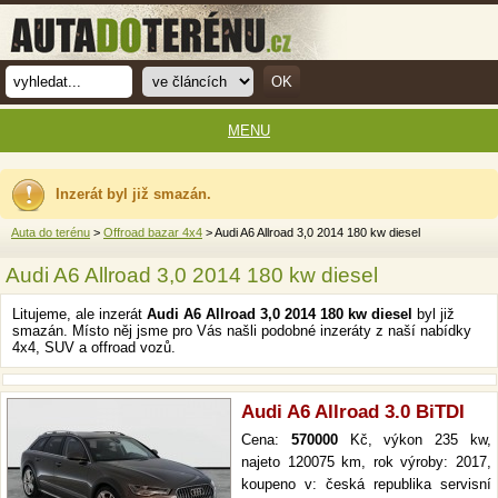
MENU
Inzerát byl již smazán.
Auta do terénu
>
Offroad bazar 4x4
> Audi A6 Allroad 3,0 2014 180 kw diesel
Audi A6 Allroad 3,0 2014 180 kw diesel
Litujeme, ale inzerát
Audi A6 Allroad 3,0 2014 180 kw diesel
byl již
smazán. Místo něj jsme pro Vás našli podobné inzeráty z naší nabídky
4x4, SUV a offroad vozů.
Audi A6 Allroad 3.0 BiTDI
Cena:
570000
Kč, výkon 235 kw,
najeto 120075 km, rok výroby: 2017,
koupeno v: česká republika servisní