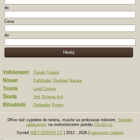
do
Cena:
do
Volkswagen
Tiguan
Tuareg
Nissan
Pathfinder
Qashqai
Navara
Toyota
Land Cruiser
Škoda
Yeti
Octavia 4x4
Mitsubishi
Outlander
Pajero
Dříve než vyjedete do terénu, musíte se prokousat městem.
Sledujte
webkamery
na motoristickém portálu
Chcižít.cz
.
Vyrobil
INET-SERVIS.CZ
| 2012 - 2026
|
nastavení cookies