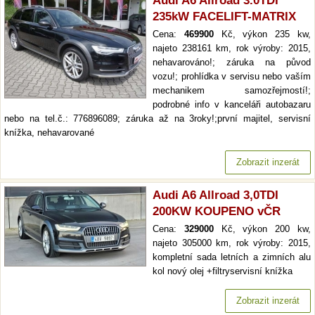
Audi A6 Allroad 3.0TDI
235kW FACELIFT-MATRIX
Cena:
469900
Kč, výkon 235 kw,
najeto 238161 km, rok výroby: 2015,
nehavarováno!; záruka na původ
vozu!; prohlídka v servisu nebo vaším
mechanikem samozřejmostí!;
podrobné info v kanceláři autobazaru
nebo na tel.č.: 776896089; záruka až na 3roky!;první majitel, servisní
knížka, nehavarované
Zobrazit inzerát
Audi A6 Allroad 3,0TDI
200KW KOUPENO vČR
Cena:
329000
Kč, výkon 200 kw,
najeto 305000 km, rok výroby: 2015,
kompletní sada letních a zimních alu
kol nový olej +filtryservisní knížka
Zobrazit inzerát