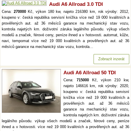
Audi A6 Allroad 3.0 TDI
Cena:
270000
Kč, výkon 180 kw, najeto 216380 km, rok výroby: 2012,
koupeno v: česká republika servisní knížka více než 19 000 kvalitních a
prověřených aut. až 36 měsíců garance na mechanický stav vozu,
kontrola najetých km. doživotní záruka legálního původu. výkup všech
modelů a značek, férové ceny, peníze ihned a v hotovosti. automat, kůže,
navi, tempomat více než 19 000 kvalitních a prověřených aut. až 36
měsíců garance na mechanický stav vozu, kontrola…
Zobrazit inzerát
Audi A6 Allroad 50 TDI
Cena:
715000
Kč, výkon 210 kw,
najeto 146616 km, rok výroby: 2020,
koupeno v: česká republika servisní
knížka více než 19 000 kvalitních a
prověřených aut. až 36 měsíců
garance na mechanický stav vozu,
kontrola najetých km. doživotní záruka
legálního původu. výkup všech modelů a značek, férové ceny, peníze
ihned a v hotovosti. více než 19 000 kvalitních a prověřených aut. až 36