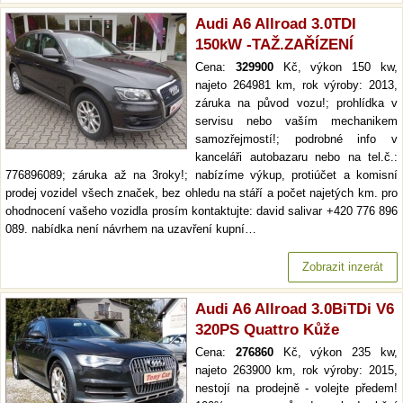
Audi A6 Allroad 3.0TDI
150kW -TAŽ.ZAŘÍZENÍ
Cena:
329900
Kč, výkon 150 kw,
najeto 264981 km, rok výroby: 2013,
záruka na původ vozu!; prohlídka v
servisu nebo vaším mechanikem
samozřejmostí!; podrobné info v
kanceláři autobazaru nebo na tel.č.:
776896089; záruka až na 3roky!; nabízíme výkup, protiúčet a komisní
prodej vozidel všech značek, bez ohledu na stáří a počet najetých km. pro
ohodnocení vašeho vozidla prosím kontaktujte: david salivar +420 776 896
089. nabídka není návrhem na uzavření kupní…
Zobrazit inzerát
Audi A6 Allroad 3.0BiTDi V6
320PS Quattro Kůže
Cena:
276860
Kč, výkon 235 kw,
najeto 263900 km, rok výroby: 2015,
nestojí na prodejně - volejte předem!