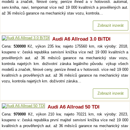
modelů a značek, férové ceny, peníze ihned a v hotovosti. automat,
serv.kniha, navi, tempomat více než 19 000 kvalitních a prověřených aut.
až 36 měsíců garance na mechanický stav vozu, kontrola…
Zobrazit inzerát
Audi A6 Allroad 3.0 BiTDI
Cena:
530000
Kč, výkon 235 kw, najeto 175560 km, rok výroby: 2018,
koupeno v: česká republika servisní knížka více než 19 000 kvalitních a
prověřených aut. až 36 měsíců garance na mechanický stav vozu,
kontrola najetých km. doživotní záruka legálního původu. výkup všech
modelů a značek, férové ceny, peníze ihned a v hotovosti. více než 19 000
kvalitních a prověřených aut. až 36 měsíců garance na mechanický stav
vozu, kontrola najetých km. doživotní záruka…
Zobrazit inzerát
Audi A6 Allroad 50 TDI
Cena:
970000
Kč, výkon 210 kw, najeto 70221 km, rok výroby: 2023,
koupeno v: česká republika první majitel servisní knížka více než 19 000
kvalitních a prověřených aut. až 36 měsíců garance na mechanický stav