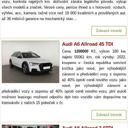
vozu, kontrola najetých km. doživotní záruka legálního původu. výkup
všech modelů a značek, férové ceny, peníze ihned a v hotovosti. vzduch,
výhřev, acc, kamera, tažné více než 19 000 kvalitních a prověřených aut.
až 36 měsíců garance na mechanický stav…
Zobrazit inzerát
Audi A6 Allroad 45 TDI
Cena:
1200000
Kč, výkon 180 kw,
najeto 55061 km, rok výroby: 2022,
koupeno v: česká republika servisní
knížka jako nové, jen výhodnější!
zánovní a předváděcí vozy s úsporou
až 40% oproti ceně nového vozu. jako
nové, jen výhodnější! zánovní a
předváděcí vozy s úsporou až 40% oproti ceně nového vozu. plní euro6
možnost leasingu možnost odpočtu dph toto vozidlo vám dopravíme na
kteroukoliv z našich 15 poboček v čr.
Zobrazit inzerát