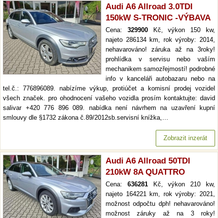
Audi A6 Allroad 3.0TDI
150kW S-TRONIC -VÝBAVA
Cena:
329900
Kč, výkon 150 kw,
najeto 286134 km, rok výroby: 2014,
nehavarováno! záruka až na 3roky!
prohlídka v servisu nebo vaším
mechanikem samozřejmostí! podrobné
info v kanceláři autobazaru nebo na
tel.č.: 776896089. nabízíme výkup, protiúčet a komisní prodej vozidel
všech značek. pro ohodnocení vašeho vozidla prosím kontaktujte: david
salivar +420 776 896 089. nabídka není návrhem na uzavření kupní
smlouvy dle §1732 zákona č.89/2012sb.servisní knížka,…
Zobrazit inzerát
Audi A6 Allroad 50TDI
210kW 8A QUATTRO
Cena:
636281
Kč, výkon 210 kw,
najeto 164221 km, rok výroby: 2021,
možnost odpočtu dph! nehavarováno!
možnost záruky až na 3 roky!