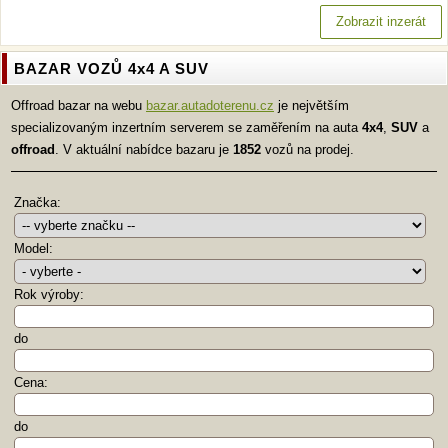
Zobrazit inzerát
BAZAR VOZŮ 4x4 A SUV
Offroad bazar na webu
bazar.autadoterenu.cz
je největším
specializovaným inzertním serverem se zaměřením na auta
4x4
,
SUV
a
offroad
. V aktuální nabídce bazaru je
1852
vozů na prodej.
Značka:
Model:
Rok výroby:
do
Cena:
do