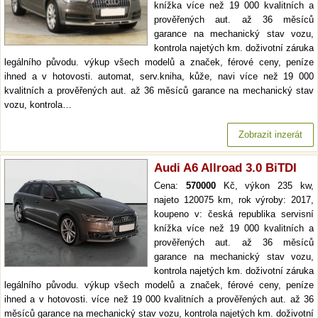
knížka více než 19 000 kvalitních a
prověřených aut. až 36 měsíců
garance na mechanický stav vozu,
kontrola najetých km. doživotní záruka
legálního původu. výkup všech modelů a značek, férové ceny, peníze
ihned a v hotovosti. automat, serv.kniha, kůže, navi více než 19 000
kvalitních a prověřených aut. až 36 měsíců garance na mechanický stav
vozu, kontrola…
Zobrazit inzerát
Audi A6 Allroad 3.0 BiTDI
Cena:
570000
Kč, výkon 235 kw,
najeto 120075 km, rok výroby: 2017,
koupeno v: česká republika servisní
knížka více než 19 000 kvalitních a
prověřených aut. až 36 měsíců
garance na mechanický stav vozu,
kontrola najetých km. doživotní záruka
legálního původu. výkup všech modelů a značek, férové ceny, peníze
ihned a v hotovosti. více než 19 000 kvalitních a prověřených aut. až 36
měsíců garance na mechanický stav vozu, kontrola najetých km. doživotní