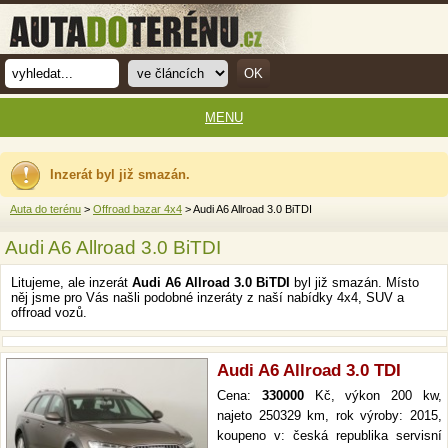
MENU
Inzerát byl již smazán.
Auta do terénu
>
Offroad bazar 4x4
> Audi A6 Allroad 3.0 BiTDI
Audi A6 Allroad 3.0 BiTDI
Litujeme, ale inzerát
Audi A6 Allroad 3.0 BiTDI
byl již smazán. Místo
něj jsme pro Vás našli podobné inzeráty z naší nabídky 4x4, SUV a
offroad vozů.
Audi A6 Allroad 3.0 TDI
Cena:
330000
Kč, výkon 200 kw,
najeto 250329 km, rok výroby: 2015,
koupeno v: česká republika servisní