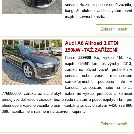
servisu, 4x zimní pneu v ceně vozidla,
bang & olufsen audio system,první
majitel, servisní knížka
Zobrazit inzerát
Audi A6 Allroad 3.0TDI
150kW -TAŽ.ZAŘÍZENÍ
Cena:
329900
Kč, výkon 150 kw,
najeto 264981 km, rok výroby: 2013,
záruka na původ vozu!; prohlídka v
servisu nebo vaším mechanikem
samozřejmostí!; podrobné info v
kanceláři autobazaru nebo na tel.č.:
776896089; záruka až na 3roky!; nabízíme výkup, protiúčet a komisní
prodej vozidel všech značek, bez ohledu na stáří a počet najetých km. pro
ohodnocení vašeho vozidla prosím kontaktujte: david salivar +420 776 896
089. nabídka není návrhem na uzavření kupní…
Zobrazit inzerát