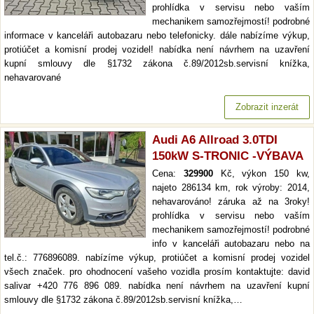
prohlídka v servisu nebo vaším
mechanikem samozřejmostí! podrobné
informace v kanceláři autobazaru nebo telefonicky. dále nabízíme výkup,
protiúčet a komisní prodej vozidel! nabídka není návrhem na uzavření
kupní smlouvy dle §1732 zákona č.89/2012sb.servisní knížka,
nehavarované
Zobrazit inzerát
Audi A6 Allroad 3.0TDI
150kW S-TRONIC -VÝBAVA
Cena:
329900
Kč, výkon 150 kw,
najeto 286134 km, rok výroby: 2014,
nehavarováno! záruka až na 3roky!
prohlídka v servisu nebo vaším
mechanikem samozřejmostí! podrobné
info v kanceláři autobazaru nebo na
tel.č.: 776896089. nabízíme výkup, protiúčet a komisní prodej vozidel
všech značek. pro ohodnocení vašeho vozidla prosím kontaktujte: david
salivar +420 776 896 089. nabídka není návrhem na uzavření kupní
smlouvy dle §1732 zákona č.89/2012sb.servisní knížka,…