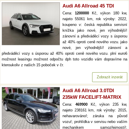
Audi A6 Allroad 45 TDI
Cena:
1200000
Kč, výkon 180 kw,
najeto 55061 km, rok výroby: 2022,
koupeno v: česká republika servisní
knížka jako nové, jen výhodnější!
zánovní a předváděcí vozy s úsporou
až 40% oproti ceně nového vozu. jako
nové, jen výhodnější! zánovní a
předváděcí vozy s úsporou až 40% oproti ceně nového vozu. plní euro6
možnost leasingu možnost odpočtu dph toto vozidlo vám dopravíme na
kteroukoliv z našich 15 poboček v čr.
Zobrazit inzerát
Audi A6 Allroad 3.0TDI
235kW FACELIFT-MATRIX
Cena:
469900
Kč, výkon 235 kw,
najeto 238161 km, rok výroby: 2015,
nehavarováno!; záruka na původ
vozu!; prohlídka v servisu nebo vaším
mechanikem samozřejmostí!;