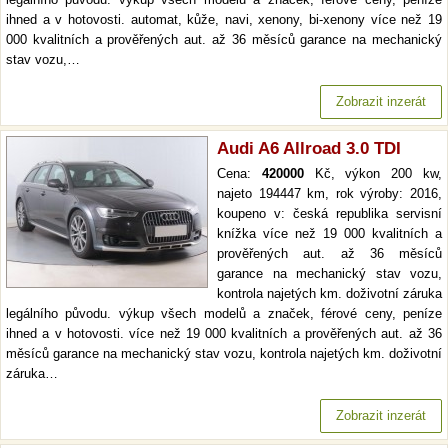
ihned a v hotovosti. automat, kůže, navi, xenony, bi-xenony více než 19
000 kvalitních a prověřených aut. až 36 měsíců garance na mechanický
stav vozu,…
Zobrazit inzerát
Audi A6 Allroad 3.0 TDI
Cena:
420000
Kč, výkon 200 kw,
najeto 194447 km, rok výroby: 2016,
koupeno v: česká republika servisní
knížka více než 19 000 kvalitních a
prověřených aut. až 36 měsíců
garance na mechanický stav vozu,
kontrola najetých km. doživotní záruka
legálního původu. výkup všech modelů a značek, férové ceny, peníze
ihned a v hotovosti. více než 19 000 kvalitních a prověřených aut. až 36
měsíců garance na mechanický stav vozu, kontrola najetých km. doživotní
záruka…
Zobrazit inzerát