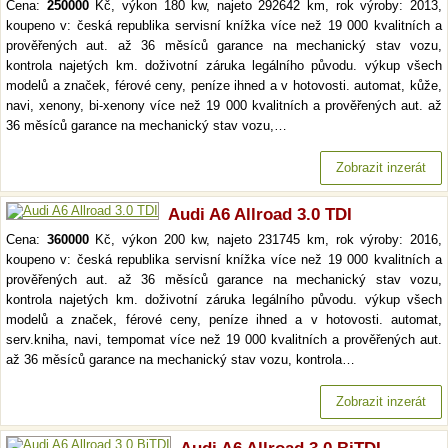
Cena:
250000
Kč, výkon 180 kw, najeto 292642 km, rok výroby: 2013,
koupeno v: česká republika servisní knížka více než 19 000 kvalitních a
prověřených aut. až 36 měsíců garance na mechanický stav vozu,
kontrola najetých km. doživotní záruka legálního původu. výkup všech
modelů a značek, férové ceny, peníze ihned a v hotovosti. automat, kůže,
navi, xenony, bi-xenony více než 19 000 kvalitních a prověřených aut. až
36 měsíců garance na mechanický stav vozu,…
Zobrazit inzerát
Audi A6 Allroad 3.0 TDI
Cena:
360000
Kč, výkon 200 kw, najeto 231745 km, rok výroby: 2016,
koupeno v: česká republika servisní knížka více než 19 000 kvalitních a
prověřených aut. až 36 měsíců garance na mechanický stav vozu,
kontrola najetých km. doživotní záruka legálního původu. výkup všech
modelů a značek, férové ceny, peníze ihned a v hotovosti. automat,
serv.kniha, navi, tempomat více než 19 000 kvalitních a prověřených aut.
až 36 měsíců garance na mechanický stav vozu, kontrola…
Zobrazit inzerát