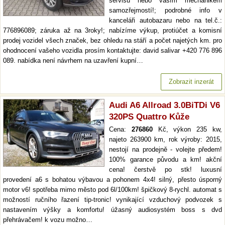
servisu nebo vaším mechanikem
samozřejmostí!; podrobné info v
kanceláři autobazaru nebo na tel.č.:
776896089; záruka až na 3roky!; nabízíme výkup, protiúčet a komisní
prodej vozidel všech značek, bez ohledu na stáří a počet najetých km. pro
ohodnocení vašeho vozidla prosím kontaktujte: david salivar +420 776 896
089. nabídka není návrhem na uzavření kupní…
Zobrazit inzerát
Audi A6 Allroad 3.0BiTDi V6
320PS Quattro Kůže
Cena:
276860
Kč, výkon 235 kw,
najeto 263900 km, rok výroby: 2015,
nestojí na prodejně - volejte předem!
100% garance původu a km! akční
cena! čerstvě po stk! luxusní
provedení a6 s bohatou výbavou a pohonem 4x4! silný, přesto úsporný
motor v6! spotřeba mimo město pod 6l/100km! špičkový 8-rychl. automat s
možností ručního řazení tip-tronic! vynikající vzduchový podvozek s
nastavením výšky a komfortu! úžasný audiosystém boss s dvd
přehrávačem! k vozu možno…