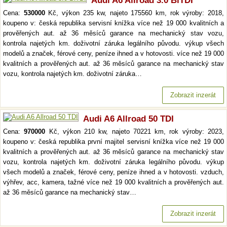
Audi A6 Allroad 3.0 BiTDI
Cena:
530000
Kč, výkon 235 kw, najeto 175560 km, rok výroby: 2018,
koupeno v: česká republika servisní knížka více než 19 000 kvalitních a
prověřených aut. až 36 měsíců garance na mechanický stav vozu,
kontrola najetých km. doživotní záruka legálního původu. výkup všech
modelů a značek, férové ceny, peníze ihned a v hotovosti. více než 19 000
kvalitních a prověřených aut. až 36 měsíců garance na mechanický stav
vozu, kontrola najetých km. doživotní záruka…
Zobrazit inzerát
Audi A6 Allroad 50 TDI
Cena:
970000
Kč, výkon 210 kw, najeto 70221 km, rok výroby: 2023,
koupeno v: česká republika první majitel servisní knížka více než 19 000
kvalitních a prověřených aut. až 36 měsíců garance na mechanický stav
vozu, kontrola najetých km. doživotní záruka legálního původu. výkup
všech modelů a značek, férové ceny, peníze ihned a v hotovosti. vzduch,
výhřev, acc, kamera, tažné více než 19 000 kvalitních a prověřených aut.
až 36 měsíců garance na mechanický stav…
Zobrazit inzerát