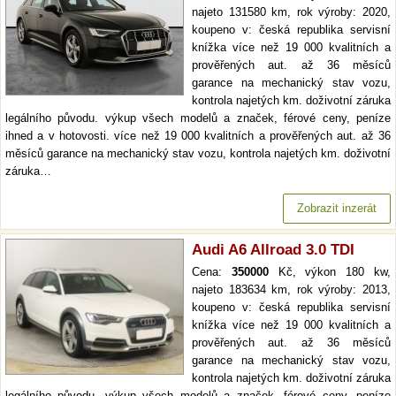
najeto 131580 km, rok výroby: 2020,
koupeno v: česká republika servisní
knížka více než 19 000 kvalitních a
prověřených aut. až 36 měsíců
garance na mechanický stav vozu,
kontrola najetých km. doživotní záruka
legálního původu. výkup všech modelů a značek, férové ceny, peníze
ihned a v hotovosti. více než 19 000 kvalitních a prověřených aut. až 36
měsíců garance na mechanický stav vozu, kontrola najetých km. doživotní
záruka…
Zobrazit inzerát
Audi A6 Allroad 3.0 TDI
Cena:
350000
Kč, výkon 180 kw,
najeto 183634 km, rok výroby: 2013,
koupeno v: česká republika servisní
knížka více než 19 000 kvalitních a
prověřených aut. až 36 měsíců
garance na mechanický stav vozu,
kontrola najetých km. doživotní záruka
legálního původu. výkup všech modelů a značek, férové ceny, peníze