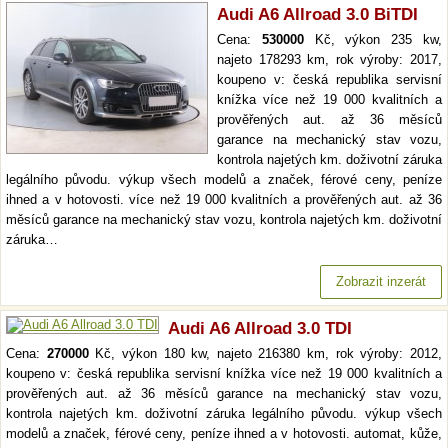
Audi A6 Allroad 3.0 BiTDI
Cena:
530000
Kč, výkon 235 kw,
najeto 178293 km, rok výroby: 2017,
koupeno v: česká republika servisní
knížka více než 19 000 kvalitních a
prověřených aut. až 36 měsíců
garance na mechanický stav vozu,
kontrola najetých km. doživotní záruka
legálního původu. výkup všech modelů a značek, férové ceny, peníze
ihned a v hotovosti. více než 19 000 kvalitních a prověřených aut. až 36
měsíců garance na mechanický stav vozu, kontrola najetých km. doživotní
záruka…
Zobrazit inzerát
Audi A6 Allroad 3.0 TDI
Cena:
270000
Kč, výkon 180 kw, najeto 216380 km, rok výroby: 2012,
koupeno v: česká republika servisní knížka více než 19 000 kvalitních a
prověřených aut. až 36 měsíců garance na mechanický stav vozu,
kontrola najetých km. doživotní záruka legálního původu. výkup všech
modelů a značek, férové ceny, peníze ihned a v hotovosti. automat, kůže,