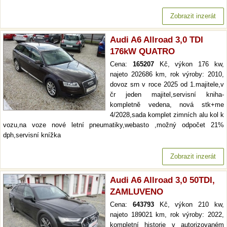
Zobrazit inzerát
Audi A6 Allroad 3,0 TDI
176kW QUATRO
Cena:
165207
Kč, výkon 176 kw,
najeto 202686 km, rok výroby: 2010,
dovoz srn v roce 2025 od 1.majitele,v
čr jeden majitel,servisní kniha-
kompletně vedena, nová stk+me
4/2028,sada komplet zimních alu kol k
vozu,na voze nové letní pneumatiky,webasto ,možný odpočet 21%
dph,servisní knížka
Zobrazit inzerát
Audi A6 Allroad 3,0 50TDI,
ZAMLUVENO
Cena:
643793
Kč, výkon 210 kw,
najeto 189021 km, rok výroby: 2022,
kompletní historie v autorizovaném