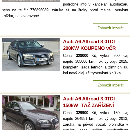
podrobné info v kanceláři autobazaru
nebo na tel.č.: 776896089; záruka až na 3roky!;první majitel, servisní
knížka, nehavarované
Zobrazit inzerát
Audi A6 Allroad 3,0TDI
200KW KOUPENO vČR
Cena:
329000
Kč, výkon 200 kw,
najeto 305000 km, rok výroby: 2015,
kompletní sada letních a zimních alu
kol nový olej +filtryservisní knížka
Zobrazit inzerát
Audi A6 Allroad 3.0TDI
150kW -TAŽ.ZAŘÍZENÍ
Cena:
329900
Kč, výkon 150 kw,
najeto 264981 km, rok výroby: 2013,
záruka na původ vozu!; prohlídka v