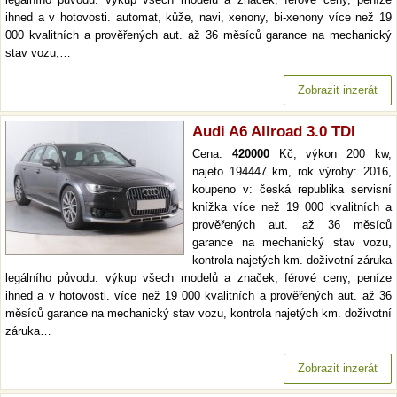
ihned a v hotovosti. automat, kůže, navi, xenony, bi-xenony více než 19
000 kvalitních a prověřených aut. až 36 měsíců garance na mechanický
stav vozu,…
Zobrazit inzerát
Audi A6 Allroad 3.0 TDI
Cena:
420000
Kč, výkon 200 kw,
najeto 194447 km, rok výroby: 2016,
koupeno v: česká republika servisní
knížka více než 19 000 kvalitních a
prověřených aut. až 36 měsíců
garance na mechanický stav vozu,
kontrola najetých km. doživotní záruka
legálního původu. výkup všech modelů a značek, férové ceny, peníze
ihned a v hotovosti. více než 19 000 kvalitních a prověřených aut. až 36
měsíců garance na mechanický stav vozu, kontrola najetých km. doživotní
záruka…
Zobrazit inzerát