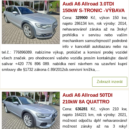
Audi A6 Allroad 3.0TDI
150kW S-TRONIC -VÝBAVA
Cena:
329900
Kč, výkon 150 kw,
najeto 286134 km, rok výroby: 2014,
nehavarováno! záruka až na 3roky!
prohlídka v servisu nebo vaším
mechanikem samozřejmostí! podrobné
info v kanceláři autobazaru nebo na
tel.č.: 776896089. nabízíme výkup, protiúčet a komisní prodej vozidel
všech značek. pro ohodnocení vašeho vozidla prosím kontaktujte: david
salivar +420 776 896 089. nabídka není návrhem na uzavření kupní
smlouvy dle §1732 zákona č.89/2012sb.servisní knížka,…
Zobrazit inzerát
Audi A6 Allroad 50TDI
210kW 8A QUATTRO
Cena:
636281
Kč, výkon 210 kw,
najeto 164221 km, rok výroby: 2021,
možnost odpočtu dph! nehavarováno!
možnost záruky až na 3 roky!