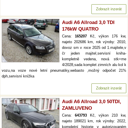
Zobrazit inzerát
Audi A6 Allroad 3,0 TDI
176kW QUATRO
Cena:
165207
Kč, výkon 176 kw,
najeto 202686 km, rok výroby: 2010,
dovoz srn v roce 2025 od 1.majitele,v
čr jeden majitel,servisní kniha-
kompletně vedena, nová stk+me
4/2028,sada komplet zimních alu kol k
vozu,na voze nové letní pneumatiky,webasto ,možný odpočet 21%
dph,servisní knížka
Zobrazit inzerát
Audi A6 Allroad 3,0 50TDI,
ZAMLUVENO
Cena:
643793
Kč, výkon 210 kw,
najeto 189021 km, rok výroby: 2022,
kompletní historie v autorizovaném