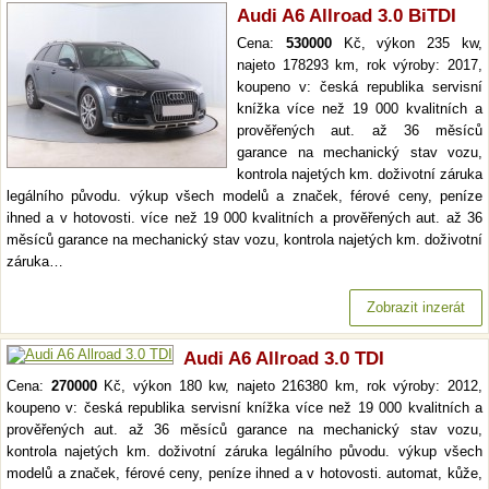
Audi A6 Allroad 3.0 BiTDI
Cena:
530000
Kč, výkon 235 kw,
najeto 178293 km, rok výroby: 2017,
koupeno v: česká republika servisní
knížka více než 19 000 kvalitních a
prověřených aut. až 36 měsíců
garance na mechanický stav vozu,
kontrola najetých km. doživotní záruka
legálního původu. výkup všech modelů a značek, férové ceny, peníze
ihned a v hotovosti. více než 19 000 kvalitních a prověřených aut. až 36
měsíců garance na mechanický stav vozu, kontrola najetých km. doživotní
záruka…
Zobrazit inzerát
Audi A6 Allroad 3.0 TDI
Cena:
270000
Kč, výkon 180 kw, najeto 216380 km, rok výroby: 2012,
koupeno v: česká republika servisní knížka více než 19 000 kvalitních a
prověřených aut. až 36 měsíců garance na mechanický stav vozu,
kontrola najetých km. doživotní záruka legálního původu. výkup všech
modelů a značek, férové ceny, peníze ihned a v hotovosti. automat, kůže,