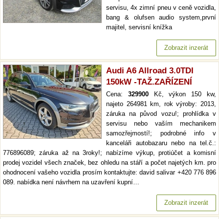
servisu, 4x zimní pneu v ceně vozidla,
bang & olufsen audio system,první
majitel, servisní knížka
Zobrazit inzerát
Audi A6 Allroad 3.0TDI
150kW -TAŽ.ZAŘÍZENÍ
Cena:
329900
Kč, výkon 150 kw,
najeto 264981 km, rok výroby: 2013,
záruka na původ vozu!; prohlídka v
servisu nebo vaším mechanikem
samozřejmostí!; podrobné info v
kanceláři autobazaru nebo na tel.č.:
776896089; záruka až na 3roky!; nabízíme výkup, protiúčet a komisní
prodej vozidel všech značek, bez ohledu na stáří a počet najetých km. pro
ohodnocení vašeho vozidla prosím kontaktujte: david salivar +420 776 896
089. nabídka není návrhem na uzavření kupní…
Zobrazit inzerát