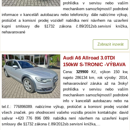
prohlídka v servisu nebo vaším
mechanikem samozřejmostí! podrobné
informace v kanceláři autobazaru nebo telefonicky. dále nabízíme výkup,
protiúčet a komisní prodej vozidel! nabídka není návrhem na uzavření
kupní smlouvy dle §1732 zákona č.89/2012sb.servisní knížka,
nehavarované
Zobrazit inzerát
Audi A6 Allroad 3.0TDI
150kW S-TRONIC -VÝBAVA
Cena:
329900
Kč, výkon 150 kw,
najeto 286134 km, rok výroby: 2014,
nehavarováno! záruka až na 3roky!
prohlídka v servisu nebo vaším
mechanikem samozřejmostí! podrobné
info v kanceláři autobazaru nebo na
tel.č.: 776896089. nabízíme výkup, protiúčet a komisní prodej vozidel
všech značek. pro ohodnocení vašeho vozidla prosím kontaktujte: david
salivar +420 776 896 089. nabídka není návrhem na uzavření kupní
smlouvy dle §1732 zákona č.89/2012sb.servisní knížka,…