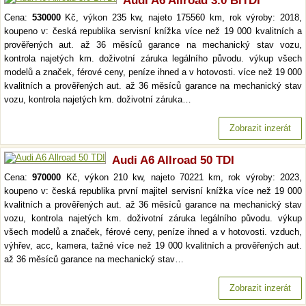
Audi A6 Allroad 3.0 BiTDI
Cena:
530000
Kč, výkon 235 kw, najeto 175560 km, rok výroby: 2018,
koupeno v: česká republika servisní knížka více než 19 000 kvalitních a
prověřených aut. až 36 měsíců garance na mechanický stav vozu,
kontrola najetých km. doživotní záruka legálního původu. výkup všech
modelů a značek, férové ceny, peníze ihned a v hotovosti. více než 19 000
kvalitních a prověřených aut. až 36 měsíců garance na mechanický stav
vozu, kontrola najetých km. doživotní záruka…
Zobrazit inzerát
Audi A6 Allroad 50 TDI
Cena:
970000
Kč, výkon 210 kw, najeto 70221 km, rok výroby: 2023,
koupeno v: česká republika první majitel servisní knížka více než 19 000
kvalitních a prověřených aut. až 36 měsíců garance na mechanický stav
vozu, kontrola najetých km. doživotní záruka legálního původu. výkup
všech modelů a značek, férové ceny, peníze ihned a v hotovosti. vzduch,
výhřev, acc, kamera, tažné více než 19 000 kvalitních a prověřených aut.
až 36 měsíců garance na mechanický stav…
Zobrazit inzerát