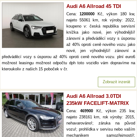
Audi A6 Allroad 45 TDI
Cena:
1200000
Kč, výkon 180 kw,
najeto 55061 km, rok výroby: 2022,
koupeno v: česká republika servisní
knížka jako nové, jen výhodnější!
zánovní a předváděcí vozy s úsporou
až 40% oproti ceně nového vozu. jako
nové, jen výhodnější! zánovní a
předváděcí vozy s úsporou až 40% oproti ceně nového vozu. plní euro6
možnost leasingu možnost odpočtu dph toto vozidlo vám dopravíme na
kteroukoliv z našich 15 poboček v čr.
Zobrazit inzerát
Audi A6 Allroad 3.0TDI
235kW FACELIFT-MATRIX
Cena:
469900
Kč, výkon 235 kw,
najeto 238161 km, rok výroby: 2015,
nehavarováno!; záruka na původ
vozu!; prohlídka v servisu nebo vaším
mechanikem samozřejmostí!;