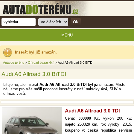
MENU
Inzerát byl již smazán.
Auta do terénu
>
Offroad bazar 4x4
> Audi A6 Allroad 3.0 BiTDI
Audi A6 Allroad 3.0 BiTDI
Litujeme, ale inzerát
Audi A6 Allroad 3.0 BiTDI
byl již smazán. Místo
něj jsme pro Vás našli podobné inzeráty z naší nabídky 4x4, SUV a
offroad vozů.
Audi A6 Allroad 3.0 TDI
Cena:
330000
Kč, výkon 200 kw,
najeto 250329 km, rok výroby: 2015,
koupeno v: česká republika servisní