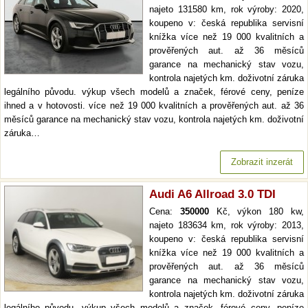
najeto 131580 km, rok výroby: 2020,
koupeno v: česká republika servisní
knížka více než 19 000 kvalitních a
prověřených aut. až 36 měsíců
garance na mechanický stav vozu,
kontrola najetých km. doživotní záruka
legálního původu. výkup všech modelů a značek, férové ceny, peníze
ihned a v hotovosti. více než 19 000 kvalitních a prověřených aut. až 36
měsíců garance na mechanický stav vozu, kontrola najetých km. doživotní
záruka…
Zobrazit inzerát
Audi A6 Allroad 3.0 TDI
Cena:
350000
Kč, výkon 180 kw,
najeto 183634 km, rok výroby: 2013,
koupeno v: česká republika servisní
knížka více než 19 000 kvalitních a
prověřených aut. až 36 měsíců
garance na mechanický stav vozu,
kontrola najetých km. doživotní záruka
legálního původu. výkup všech modelů a značek, férové ceny, peníze