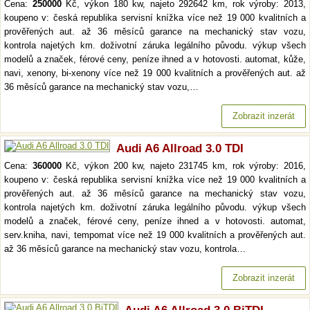
Cena:
250000
Kč, výkon 180 kw, najeto 292642 km, rok výroby: 2013,
koupeno v: česká republika servisní knížka více než 19 000 kvalitních a
prověřených aut. až 36 měsíců garance na mechanický stav vozu,
kontrola najetých km. doživotní záruka legálního původu. výkup všech
modelů a značek, férové ceny, peníze ihned a v hotovosti. automat, kůže,
navi, xenony, bi-xenony více než 19 000 kvalitních a prověřených aut. až
36 měsíců garance na mechanický stav vozu,…
Zobrazit inzerát
Audi A6 Allroad 3.0 TDI
Cena:
360000
Kč, výkon 200 kw, najeto 231745 km, rok výroby: 2016,
koupeno v: česká republika servisní knížka více než 19 000 kvalitních a
prověřených aut. až 36 měsíců garance na mechanický stav vozu,
kontrola najetých km. doživotní záruka legálního původu. výkup všech
modelů a značek, férové ceny, peníze ihned a v hotovosti. automat,
serv.kniha, navi, tempomat více než 19 000 kvalitních a prověřených aut.
až 36 měsíců garance na mechanický stav vozu, kontrola…
Zobrazit inzerát