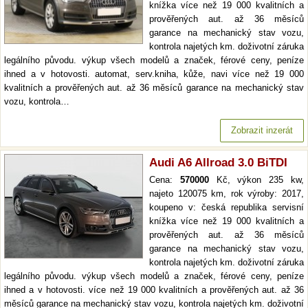
knížka více než 19 000 kvalitních a
prověřených aut. až 36 měsíců
garance na mechanický stav vozu,
kontrola najetých km. doživotní záruka
legálního původu. výkup všech modelů a značek, férové ceny, peníze
ihned a v hotovosti. automat, serv.kniha, kůže, navi více než 19 000
kvalitních a prověřených aut. až 36 měsíců garance na mechanický stav
vozu, kontrola…
Zobrazit inzerát
Audi A6 Allroad 3.0 BiTDI
Cena:
570000
Kč, výkon 235 kw,
najeto 120075 km, rok výroby: 2017,
koupeno v: česká republika servisní
knížka více než 19 000 kvalitních a
prověřených aut. až 36 měsíců
garance na mechanický stav vozu,
kontrola najetých km. doživotní záruka
legálního původu. výkup všech modelů a značek, férové ceny, peníze
ihned a v hotovosti. více než 19 000 kvalitních a prověřených aut. až 36
měsíců garance na mechanický stav vozu, kontrola najetých km. doživotní