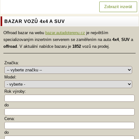
Zobrazit inzerát
BAZAR VOZŮ 4x4 A SUV
Offroad bazar na webu
bazar.autadoterenu.cz
je největším
specializovaným inzertním serverem se zaměřením na auta
4x4
,
SUV
a
offroad
. V aktuální nabídce bazaru je
1852
vozů na prodej.
Značka:
Model:
Rok výroby:
do
Cena:
do