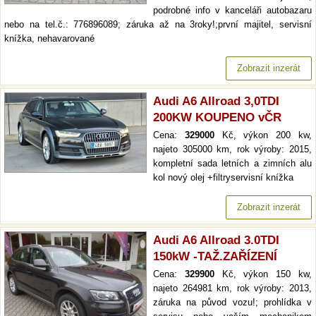
podrobné info v kanceláři autobazaru
nebo na tel.č.: 776896089; záruka až na 3roky!;první majitel, servisní
knížka, nehavarované
Zobrazit inzerát
Audi A6 Allroad 3,0TDI
200KW KOUPENO vČR
Cena:
329000
Kč, výkon 200 kw,
najeto 305000 km, rok výroby: 2015,
kompletní sada letních a zimních alu
kol nový olej +filtryservisní knížka
Zobrazit inzerát
Audi A6 Allroad 3.0TDI
150kW -TAŽ.ZAŘÍZENÍ
Cena:
329900
Kč, výkon 150 kw,
najeto 264981 km, rok výroby: 2013,
záruka na původ vozu!; prohlídka v