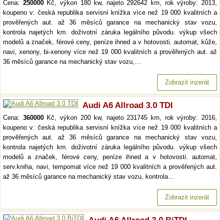
Cena:
250000
Kč, výkon 180 kw, najeto 292642 km, rok výroby: 2013,
koupeno v: česká republika servisní knížka více než 19 000 kvalitních a
prověřených aut. až 36 měsíců garance na mechanický stav vozu,
kontrola najetých km. doživotní záruka legálního původu. výkup všech
modelů a značek, férové ceny, peníze ihned a v hotovosti. automat, kůže,
navi, xenony, bi-xenony více než 19 000 kvalitních a prověřených aut. až
36 měsíců garance na mechanický stav vozu,…
Zobrazit inzerát
Audi A6 Allroad 3.0 TDI
Cena:
360000
Kč, výkon 200 kw, najeto 231745 km, rok výroby: 2016,
koupeno v: česká republika servisní knížka více než 19 000 kvalitních a
prověřených aut. až 36 měsíců garance na mechanický stav vozu,
kontrola najetých km. doživotní záruka legálního původu. výkup všech
modelů a značek, férové ceny, peníze ihned a v hotovosti. automat,
serv.kniha, navi, tempomat více než 19 000 kvalitních a prověřených aut.
až 36 měsíců garance na mechanický stav vozu, kontrola…
Zobrazit inzerát