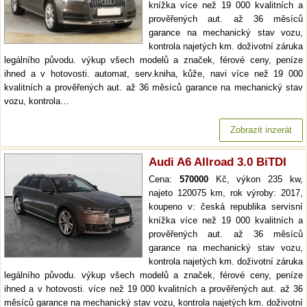
knížka více než 19 000 kvalitních a
prověřených aut. až 36 měsíců
garance na mechanický stav vozu,
kontrola najetých km. doživotní záruka
legálního původu. výkup všech modelů a značek, férové ceny, peníze
ihned a v hotovosti. automat, serv.kniha, kůže, navi více než 19 000
kvalitních a prověřených aut. až 36 měsíců garance na mechanický stav
vozu, kontrola…
Zobrazit inzerát
Audi A6 Allroad 3.0 BiTDI
Cena:
570000
Kč, výkon 235 kw,
najeto 120075 km, rok výroby: 2017,
koupeno v: česká republika servisní
knížka více než 19 000 kvalitních a
prověřených aut. až 36 měsíců
garance na mechanický stav vozu,
kontrola najetých km. doživotní záruka
legálního původu. výkup všech modelů a značek, férové ceny, peníze
ihned a v hotovosti. více než 19 000 kvalitních a prověřených aut. až 36
měsíců garance na mechanický stav vozu, kontrola najetých km. doživotní