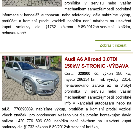
prohlídka v servisu nebo vaším
mechanikem samozřejmostí! podrobné
informace v kanceláři autobazaru nebo telefonicky. dále nabízíme výkup,
protiúčet a komisní prodej vozidel! nabídka není návrhem na uzavření
kupní smlouvy dle §1732 zákona č.89/2012sb.servisní knížka,
nehavarované
Zobrazit inzerát
Audi A6 Allroad 3.0TDI
150kW S-TRONIC -VÝBAVA
Cena:
329900
Kč, výkon 150 kw,
najeto 286134 km, rok výroby: 2014,
nehavarováno! záruka až na 3roky!
prohlídka v servisu nebo vaším
mechanikem samozřejmostí! podrobné
info v kanceláři autobazaru nebo na
tel.č.: 776896089. nabízíme výkup, protiúčet a komisní prodej vozidel
všech značek. pro ohodnocení vašeho vozidla prosím kontaktujte: david
salivar +420 776 896 089. nabídka není návrhem na uzavření kupní
smlouvy dle §1732 zákona č.89/2012sb.servisní knížka,…