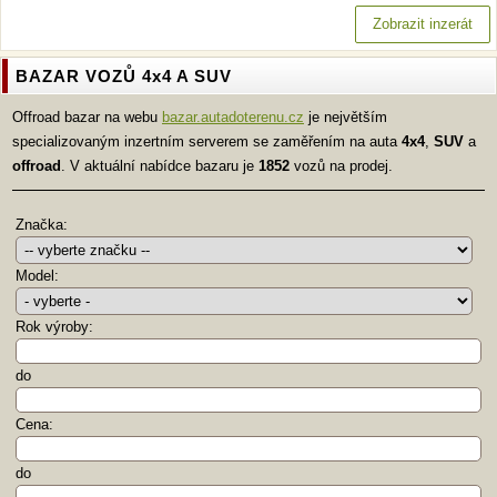
Zobrazit inzerát
BAZAR VOZŮ 4x4 A SUV
Offroad bazar na webu
bazar.autadoterenu.cz
je největším
specializovaným inzertním serverem se zaměřením na auta
4x4
,
SUV
a
offroad
. V aktuální nabídce bazaru je
1852
vozů na prodej.
Značka:
Model:
Rok výroby:
do
Cena:
do