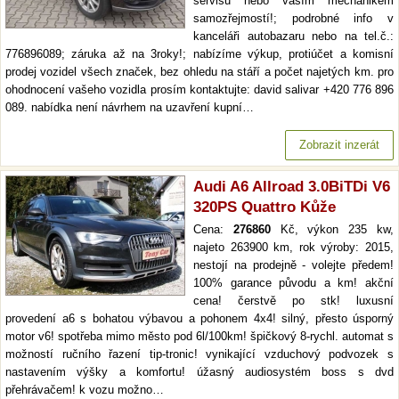
servisu nebo vaším mechanikem
samozřejmostí!; podrobné info v
kanceláři autobazaru nebo na tel.č.:
776896089; záruka až na 3roky!; nabízíme výkup, protiúčet a komisní
prodej vozidel všech značek, bez ohledu na stáří a počet najetých km. pro
ohodnocení vašeho vozidla prosím kontaktujte: david salivar +420 776 896
089. nabídka není návrhem na uzavření kupní…
Zobrazit inzerát
Audi A6 Allroad 3.0BiTDi V6
320PS Quattro Kůže
Cena:
276860
Kč, výkon 235 kw,
najeto 263900 km, rok výroby: 2015,
nestojí na prodejně - volejte předem!
100% garance původu a km! akční
cena! čerstvě po stk! luxusní
provedení a6 s bohatou výbavou a pohonem 4x4! silný, přesto úsporný
motor v6! spotřeba mimo město pod 6l/100km! špičkový 8-rychl. automat s
možností ručního řazení tip-tronic! vynikající vzduchový podvozek s
nastavením výšky a komfortu! úžasný audiosystém boss s dvd
přehrávačem! k vozu možno…