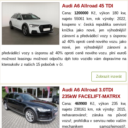
Audi A6 Allroad 45 TDI
Cena:
1200000
Kč, výkon 180 kw,
najeto 55061 km, rok výroby: 2022,
koupeno v: česká republika servisní
knížka jako nové, jen výhodnější!
zánovní a předváděcí vozy s úsporou
až 40% oproti ceně nového vozu. jako
nové, jen výhodnější! zánovní a
předváděcí vozy s úsporou až 40% oproti ceně nového vozu. plní euro6
možnost leasingu možnost odpočtu dph toto vozidlo vám dopravíme na
kteroukoliv z našich 15 poboček v čr.
Zobrazit inzerát
Audi A6 Allroad 3.0TDI
235kW FACELIFT-MATRIX
Cena:
469900
Kč, výkon 235 kw,
najeto 238161 km, rok výroby: 2015,
nehavarováno!; záruka na původ
vozu!; prohlídka v servisu nebo vaším
mechanikem samozřejmostí!;