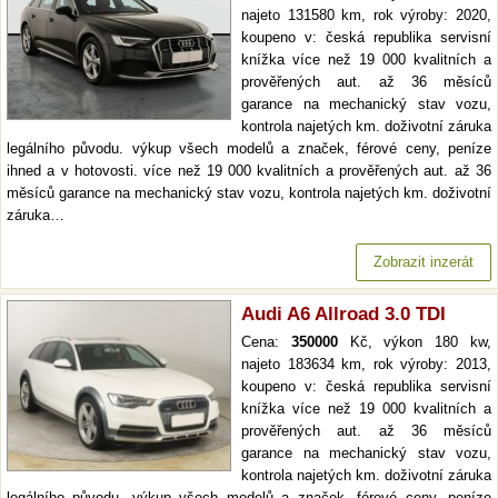
najeto 131580 km, rok výroby: 2020,
koupeno v: česká republika servisní
knížka více než 19 000 kvalitních a
prověřených aut. až 36 měsíců
garance na mechanický stav vozu,
kontrola najetých km. doživotní záruka
legálního původu. výkup všech modelů a značek, férové ceny, peníze
ihned a v hotovosti. více než 19 000 kvalitních a prověřených aut. až 36
měsíců garance na mechanický stav vozu, kontrola najetých km. doživotní
záruka…
Zobrazit inzerát
Audi A6 Allroad 3.0 TDI
Cena:
350000
Kč, výkon 180 kw,
najeto 183634 km, rok výroby: 2013,
koupeno v: česká republika servisní
knížka více než 19 000 kvalitních a
prověřených aut. až 36 měsíců
garance na mechanický stav vozu,
kontrola najetých km. doživotní záruka
legálního původu. výkup všech modelů a značek, férové ceny, peníze