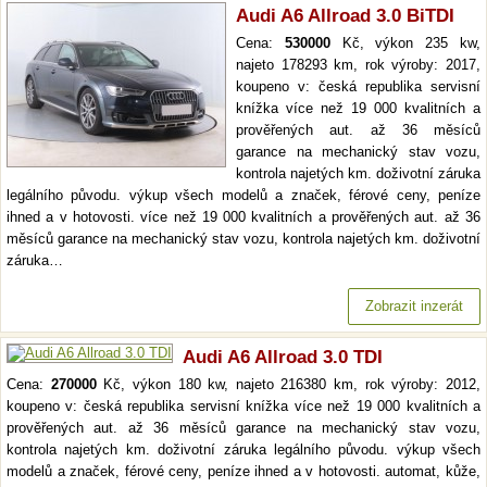
Audi A6 Allroad 3.0 BiTDI
Cena:
530000
Kč, výkon 235 kw,
najeto 178293 km, rok výroby: 2017,
koupeno v: česká republika servisní
knížka více než 19 000 kvalitních a
prověřených aut. až 36 měsíců
garance na mechanický stav vozu,
kontrola najetých km. doživotní záruka
legálního původu. výkup všech modelů a značek, férové ceny, peníze
ihned a v hotovosti. více než 19 000 kvalitních a prověřených aut. až 36
měsíců garance na mechanický stav vozu, kontrola najetých km. doživotní
záruka…
Zobrazit inzerát
Audi A6 Allroad 3.0 TDI
Cena:
270000
Kč, výkon 180 kw, najeto 216380 km, rok výroby: 2012,
koupeno v: česká republika servisní knížka více než 19 000 kvalitních a
prověřených aut. až 36 měsíců garance na mechanický stav vozu,
kontrola najetých km. doživotní záruka legálního původu. výkup všech
modelů a značek, férové ceny, peníze ihned a v hotovosti. automat, kůže,