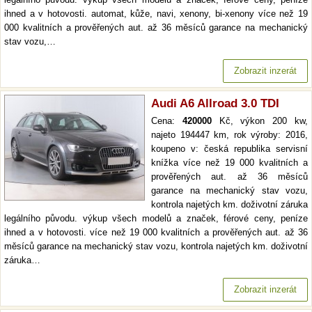
ihned a v hotovosti. automat, kůže, navi, xenony, bi-xenony více než 19
000 kvalitních a prověřených aut. až 36 měsíců garance na mechanický
stav vozu,…
Zobrazit inzerát
Audi A6 Allroad 3.0 TDI
Cena:
420000
Kč, výkon 200 kw,
najeto 194447 km, rok výroby: 2016,
koupeno v: česká republika servisní
knížka více než 19 000 kvalitních a
prověřených aut. až 36 měsíců
garance na mechanický stav vozu,
kontrola najetých km. doživotní záruka
legálního původu. výkup všech modelů a značek, férové ceny, peníze
ihned a v hotovosti. více než 19 000 kvalitních a prověřených aut. až 36
měsíců garance na mechanický stav vozu, kontrola najetých km. doživotní
záruka…
Zobrazit inzerát