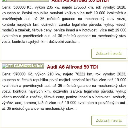
Audi A6 Allroad 3.0 BiTDI
Cena:
530000
Kč, výkon 235 kw, najeto 175560 km, rok výroby: 2018,
koupeno v: česká republika servisní knížka více než 19 000 kvalitních a
prověřených aut. až 36 měsíců garance na mechanický stav vozu,
kontrola najetých km. doživotní záruka legálního původu. výkup všech
modelů a značek, férové ceny, peníze ihned a v hotovosti. více než 19 000
kvalitních a prověřených aut. až 36 měsíců garance na mechanický stav
vozu, kontrola najetých km. doživotní záruka…
Zobrazit inzerát
Audi A6 Allroad 50 TDI
Cena:
970000
Kč, výkon 210 kw, najeto 70221 km, rok výroby: 2023,
koupeno v: česká republika první majitel servisní knížka více než 19 000
kvalitních a prověřených aut. až 36 měsíců garance na mechanický stav
vozu, kontrola najetých km. doživotní záruka legálního původu. výkup
všech modelů a značek, férové ceny, peníze ihned a v hotovosti. vzduch,
výhřev, acc, kamera, tažné více než 19 000 kvalitních a prověřených aut.
až 36 měsíců garance na mechanický stav…
Zobrazit inzerát