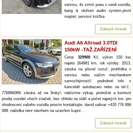
servisu, 4x zimní pneu v ceně vozidla,
bang & olufsen audio system,první
majitel, servisní knížka
Zobrazit inzerát
Audi A6 Allroad 3.0TDI
150kW -TAŽ.ZAŘÍZENÍ
Cena:
329900
Kč, výkon 150 kw,
najeto 264981 km, rok výroby: 2013,
záruka na původ vozu!; prohlídka v
servisu nebo vaším mechanikem
samozřejmostí!; podrobné info v
kanceláři autobazaru nebo na tel.č.:
776896089; záruka až na 3roky!; nabízíme výkup, protiúčet a komisní
prodej vozidel všech značek, bez ohledu na stáří a počet najetých km. pro
ohodnocení vašeho vozidla prosím kontaktujte: david salivar +420 776 896
089. nabídka není návrhem na uzavření kupní…
Zobrazit inzerát