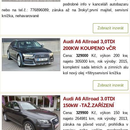
podrobné info v kanceláři autobazaru
nebo na tel.č.: 776896089; záruka až na 3roky!;první majitel, servisní
knížka, nehavarované
Zobrazit inzerát
Audi A6 Allroad 3,0TDI
200KW KOUPENO vČR
Cena:
329000
Kč, výkon 200 kw,
najeto 305000 km, rok výroby: 2015,
kompletní sada letních a zimních alu
kol nový olej +filtryservisní knížka
Zobrazit inzerát
Audi A6 Allroad 3.0TDI
150kW -TAŽ.ZAŘÍZENÍ
Cena:
329900
Kč, výkon 150 kw,
najeto 264981 km, rok výroby: 2013,
záruka na původ vozu!; prohlídka v