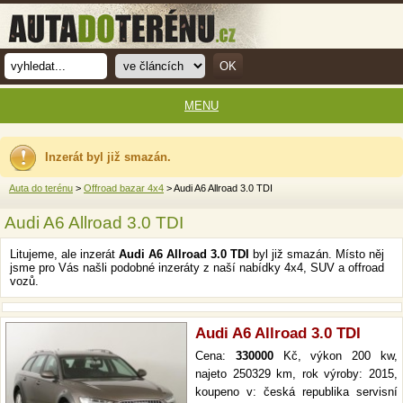
MENU
Inzerát byl již smazán.
Auta do terénu
>
Offroad bazar 4x4
> Audi A6 Allroad 3.0 TDI
Audi A6 Allroad 3.0 TDI
Litujeme, ale inzerát
Audi A6 Allroad 3.0 TDI
byl již smazán. Místo něj
jsme pro Vás našli podobné inzeráty z naší nabídky 4x4, SUV a offroad
vozů.
Audi A6 Allroad 3.0 TDI
Cena:
330000
Kč, výkon 200 kw,
najeto 250329 km, rok výroby: 2015,
koupeno v: česká republika servisní