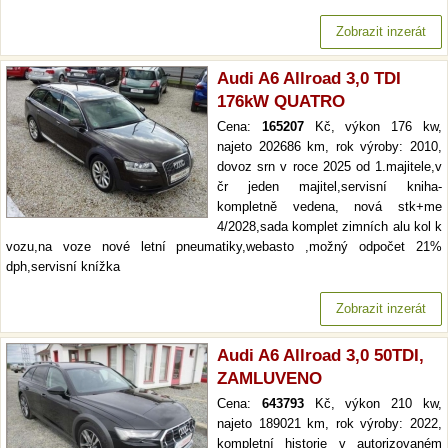
Zobrazit inzerát
Audi A6 Allroad 3,0 TDI
176kW QUATRO
Cena:
165207
Kč, výkon 176 kw,
najeto 202686 km, rok výroby: 2010,
dovoz srn v roce 2025 od 1.majitele,v
čr jeden majitel,servisní kniha-
kompletně vedena, nová stk+me
4/2028,sada komplet zimních alu kol k
vozu,na voze nové letní pneumatiky,webasto ,možný odpočet 21%
dph,servisní knížka
Zobrazit inzerát
Audi A6 Allroad 3,0 50TDI,
ZAMLUVENO
Cena:
643793
Kč, výkon 210 kw,
najeto 189021 km, rok výroby: 2022,
kompletní historie v autorizovaném