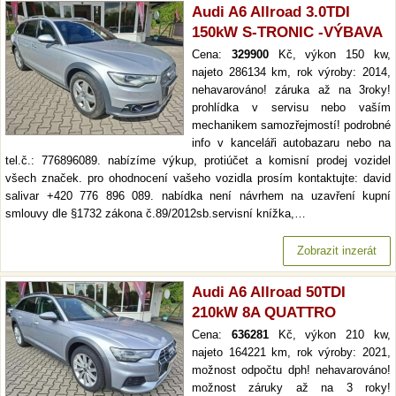
Audi A6 Allroad 3.0TDI
150kW S-TRONIC -VÝBAVA
Cena:
329900
Kč, výkon 150 kw,
najeto 286134 km, rok výroby: 2014,
nehavarováno! záruka až na 3roky!
prohlídka v servisu nebo vaším
mechanikem samozřejmostí! podrobné
info v kanceláři autobazaru nebo na
tel.č.: 776896089. nabízíme výkup, protiúčet a komisní prodej vozidel
všech značek. pro ohodnocení vašeho vozidla prosím kontaktujte: david
salivar +420 776 896 089. nabídka není návrhem na uzavření kupní
smlouvy dle §1732 zákona č.89/2012sb.servisní knížka,…
Zobrazit inzerát
Audi A6 Allroad 50TDI
210kW 8A QUATTRO
Cena:
636281
Kč, výkon 210 kw,
najeto 164221 km, rok výroby: 2021,
možnost odpočtu dph! nehavarováno!
možnost záruky až na 3 roky!