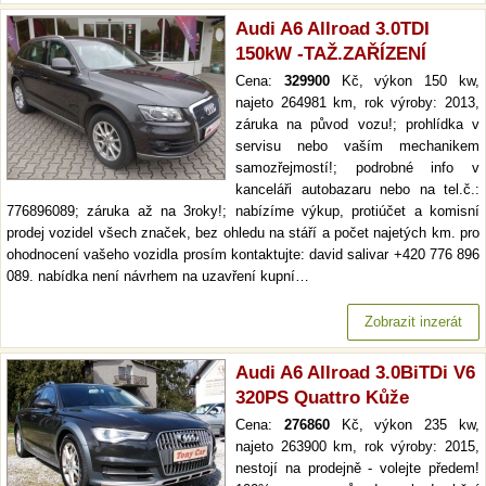
Audi A6 Allroad 3.0TDI
150kW -TAŽ.ZAŘÍZENÍ
Cena:
329900
Kč, výkon 150 kw,
najeto 264981 km, rok výroby: 2013,
záruka na původ vozu!; prohlídka v
servisu nebo vaším mechanikem
samozřejmostí!; podrobné info v
kanceláři autobazaru nebo na tel.č.:
776896089; záruka až na 3roky!; nabízíme výkup, protiúčet a komisní
prodej vozidel všech značek, bez ohledu na stáří a počet najetých km. pro
ohodnocení vašeho vozidla prosím kontaktujte: david salivar +420 776 896
089. nabídka není návrhem na uzavření kupní…
Zobrazit inzerát
Audi A6 Allroad 3.0BiTDi V6
320PS Quattro Kůže
Cena:
276860
Kč, výkon 235 kw,
najeto 263900 km, rok výroby: 2015,
nestojí na prodejně - volejte předem!