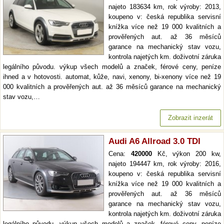
najeto 183634 km, rok výroby: 2013,
koupeno v: česká republika servisní
knížka více než 19 000 kvalitních a
prověřených aut. až 36 měsíců
garance na mechanický stav vozu,
kontrola najetých km. doživotní záruka
legálního původu. výkup všech modelů a značek, férové ceny, peníze
ihned a v hotovosti. automat, kůže, navi, xenony, bi-xenony více než 19
000 kvalitních a prověřených aut. až 36 měsíců garance na mechanický
stav vozu,…
Zobrazit inzerát
Audi A6 Allroad 3.0 TDI
Cena:
420000
Kč, výkon 200 kw,
najeto 194447 km, rok výroby: 2016,
koupeno v: česká republika servisní
knížka více než 19 000 kvalitních a
prověřených aut. až 36 měsíců
garance na mechanický stav vozu,
kontrola najetých km. doživotní záruka
legálního původu. výkup všech modelů a značek, férové ceny, peníze