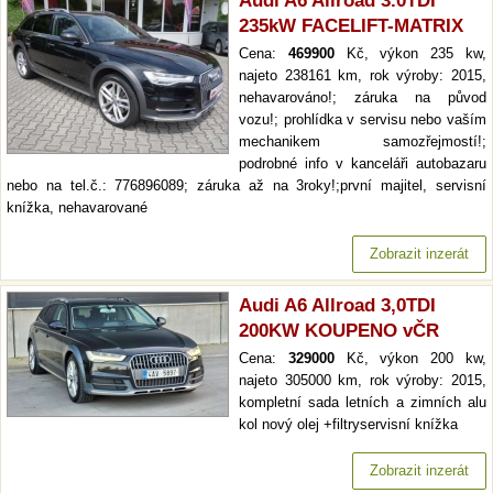
Audi A6 Allroad 3.0TDI
235kW FACELIFT-MATRIX
Cena:
469900
Kč, výkon 235 kw,
najeto 238161 km, rok výroby: 2015,
nehavarováno!; záruka na původ
vozu!; prohlídka v servisu nebo vaším
mechanikem samozřejmostí!;
podrobné info v kanceláři autobazaru
nebo na tel.č.: 776896089; záruka až na 3roky!;první majitel, servisní
knížka, nehavarované
Zobrazit inzerát
Audi A6 Allroad 3,0TDI
200KW KOUPENO vČR
Cena:
329000
Kč, výkon 200 kw,
najeto 305000 km, rok výroby: 2015,
kompletní sada letních a zimních alu
kol nový olej +filtryservisní knížka
Zobrazit inzerát