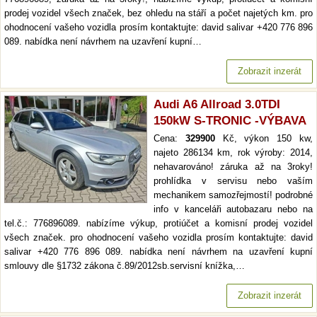
prodej vozidel všech značek, bez ohledu na stáří a počet najetých km. pro
ohodnocení vašeho vozidla prosím kontaktujte: david salivar +420 776 896
089. nabídka není návrhem na uzavření kupní…
Zobrazit inzerát
Audi A6 Allroad 3.0TDI
150kW S-TRONIC -VÝBAVA
Cena:
329900
Kč, výkon 150 kw,
najeto 286134 km, rok výroby: 2014,
nehavarováno! záruka až na 3roky!
prohlídka v servisu nebo vaším
mechanikem samozřejmostí! podrobné
info v kanceláři autobazaru nebo na
tel.č.: 776896089. nabízíme výkup, protiúčet a komisní prodej vozidel
všech značek. pro ohodnocení vašeho vozidla prosím kontaktujte: david
salivar +420 776 896 089. nabídka není návrhem na uzavření kupní
smlouvy dle §1732 zákona č.89/2012sb.servisní knížka,…
Zobrazit inzerát