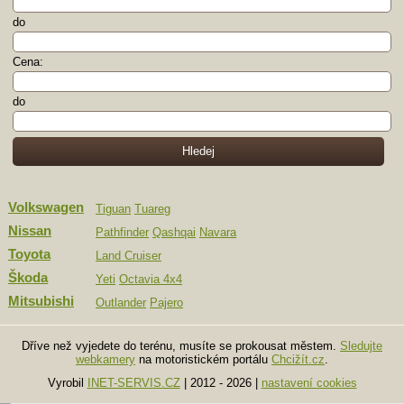
do
Cena:
do
Volkswagen
Tiguan
Tuareg
Nissan
Pathfinder
Qashqai
Navara
Toyota
Land Cruiser
Škoda
Yeti
Octavia 4x4
Mitsubishi
Outlander
Pajero
Dříve než vyjedete do terénu, musíte se prokousat městem.
Sledujte
webkamery
na motoristickém portálu
Chcižít.cz
.
Vyrobil
INET-SERVIS.CZ
| 2012 - 2026
|
nastavení cookies