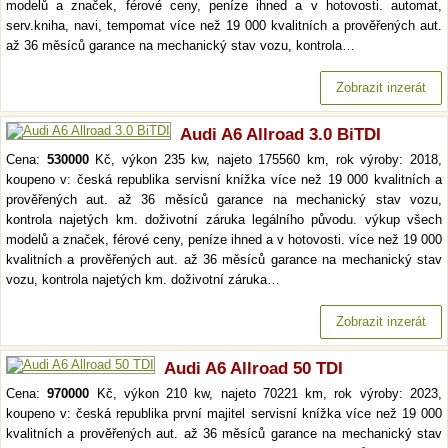
modelů a značek, férové ceny, peníze ihned a v hotovosti. automat,
serv.kniha, navi, tempomat více než 19 000 kvalitních a prověřených aut.
až 36 měsíců garance na mechanický stav vozu, kontrola…
Zobrazit inzerát
Audi A6 Allroad 3.0 BiTDI
Cena:
530000
Kč, výkon 235 kw, najeto 175560 km, rok výroby: 2018,
koupeno v: česká republika servisní knížka více než 19 000 kvalitních a
prověřených aut. až 36 měsíců garance na mechanický stav vozu,
kontrola najetých km. doživotní záruka legálního původu. výkup všech
modelů a značek, férové ceny, peníze ihned a v hotovosti. více než 19 000
kvalitních a prověřených aut. až 36 měsíců garance na mechanický stav
vozu, kontrola najetých km. doživotní záruka…
Zobrazit inzerát
Audi A6 Allroad 50 TDI
Cena:
970000
Kč, výkon 210 kw, najeto 70221 km, rok výroby: 2023,
koupeno v: česká republika první majitel servisní knížka více než 19 000
kvalitních a prověřených aut. až 36 měsíců garance na mechanický stav