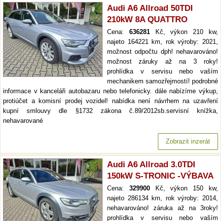
Audi A6 Allroad 50TDI
210kW 8A QUATTRO
Cena:
636281
Kč, výkon 210 kw,
najeto 164221 km, rok výroby: 2021,
možnost odpočtu dph! nehavarováno!
možnost záruky až na 3 roky!
prohlídka v servisu nebo vaším
mechanikem samozřejmostí! podrobné
informace v kanceláři autobazaru nebo telefonicky. dále nabízíme výkup,
protiúčet a komisní prodej vozidel! nabídka není návrhem na uzavření
kupní smlouvy dle §1732 zákona č.89/2012sb.servisní knížka,
nehavarované
Zobrazit inzerát
Audi A6 Allroad 3.0TDI
150kW S-TRONIC -VÝBAVA
Cena:
329900
Kč, výkon 150 kw,
najeto 286134 km, rok výroby: 2014,
nehavarováno! záruka až na 3roky!
prohlídka v servisu nebo vaším