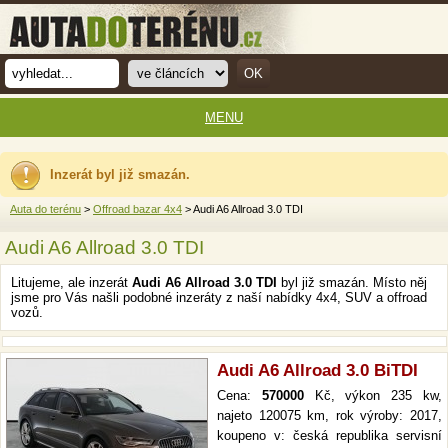
MENU
Inzerát byl již smazán.
Auta do terénu
>
Offroad bazar 4x4
> Audi A6 Allroad 3.0 TDI
Audi A6 Allroad 3.0 TDI
Litujeme, ale inzerát
Audi A6 Allroad 3.0 TDI
byl již smazán. Místo něj
jsme pro Vás našli podobné inzeráty z naší nabídky 4x4, SUV a offroad
vozů.
Audi A6 Allroad 3.0 BiTDI
Cena:
570000
Kč, výkon 235 kw,
najeto 120075 km, rok výroby: 2017,
koupeno v: česká republika servisní