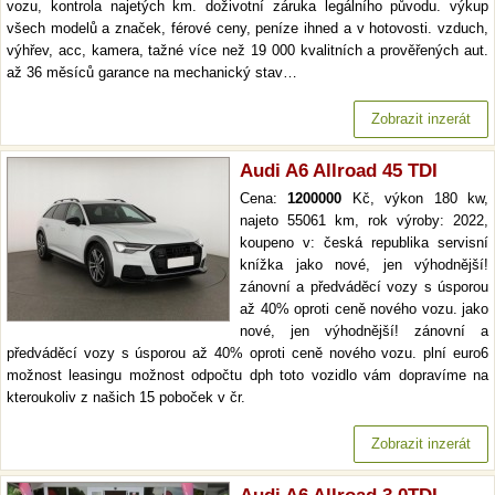
vozu, kontrola najetých km. doživotní záruka legálního původu. výkup
všech modelů a značek, férové ceny, peníze ihned a v hotovosti. vzduch,
výhřev, acc, kamera, tažné více než 19 000 kvalitních a prověřených aut.
až 36 měsíců garance na mechanický stav…
Zobrazit inzerát
Audi A6 Allroad 45 TDI
Cena:
1200000
Kč, výkon 180 kw,
najeto 55061 km, rok výroby: 2022,
koupeno v: česká republika servisní
knížka jako nové, jen výhodnější!
zánovní a předváděcí vozy s úsporou
až 40% oproti ceně nového vozu. jako
nové, jen výhodnější! zánovní a
předváděcí vozy s úsporou až 40% oproti ceně nového vozu. plní euro6
možnost leasingu možnost odpočtu dph toto vozidlo vám dopravíme na
kteroukoliv z našich 15 poboček v čr.
Zobrazit inzerát