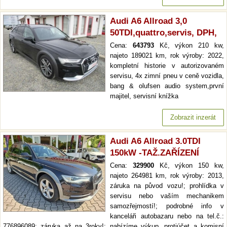
Audi A6 Allroad 3,0
50TDI,quattro,servis, DPH,
Cena:
643793
Kč, výkon 210 kw,
najeto 189021 km, rok výroby: 2022,
kompletní historie v autorizovaném
servisu, 4x zimní pneu v ceně vozidla,
bang & olufsen audio system,první
majitel, servisní knížka
Zobrazit inzerát
Audi A6 Allroad 3.0TDI
150kW -TAŽ.ZAŘÍZENÍ
Cena:
329900
Kč, výkon 150 kw,
najeto 264981 km, rok výroby: 2013,
záruka na původ vozu!; prohlídka v
servisu nebo vaším mechanikem
samozřejmostí!; podrobné info v
kanceláři autobazaru nebo na tel.č.:
776896089; záruka až na 3roky!; nabízíme výkup, protiúčet a komisní