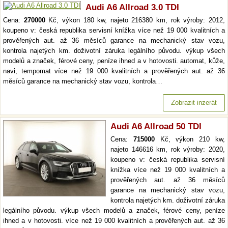
Audi A6 Allroad 3.0 TDI
Cena:
270000
Kč, výkon 180 kw, najeto 216380 km, rok výroby: 2012,
koupeno v: česká republika servisní knížka více než 19 000 kvalitních a
prověřených aut. až 36 měsíců garance na mechanický stav vozu,
kontrola najetých km. doživotní záruka legálního původu. výkup všech
modelů a značek, férové ceny, peníze ihned a v hotovosti. automat, kůže,
navi, tempomat více než 19 000 kvalitních a prověřených aut. až 36
měsíců garance na mechanický stav vozu, kontrola…
Zobrazit inzerát
Audi A6 Allroad 50 TDI
Cena:
715000
Kč, výkon 210 kw,
najeto 146616 km, rok výroby: 2020,
koupeno v: česká republika servisní
knížka více než 19 000 kvalitních a
prověřených aut. až 36 měsíců
garance na mechanický stav vozu,
kontrola najetých km. doživotní záruka
legálního původu. výkup všech modelů a značek, férové ceny, peníze
ihned a v hotovosti. více než 19 000 kvalitních a prověřených aut. až 36