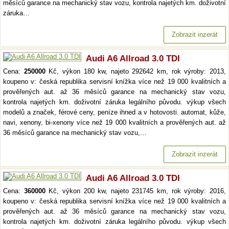
měsíců garance na mechanický stav vozu, kontrola najetých km. doživotní
záruka…
Zobrazit inzerát
Audi A6 Allroad 3.0 TDI
Cena:
250000
Kč, výkon 180 kw, najeto 292642 km, rok výroby: 2013,
koupeno v: česká republika servisní knížka více než 19 000 kvalitních a
prověřených aut. až 36 měsíců garance na mechanický stav vozu,
kontrola najetých km. doživotní záruka legálního původu. výkup všech
modelů a značek, férové ceny, peníze ihned a v hotovosti. automat, kůže,
navi, xenony, bi-xenony více než 19 000 kvalitních a prověřených aut. až
36 měsíců garance na mechanický stav vozu,…
Zobrazit inzerát
Audi A6 Allroad 3.0 TDI
Cena:
360000
Kč, výkon 200 kw, najeto 231745 km, rok výroby: 2016,
koupeno v: česká republika servisní knížka více než 19 000 kvalitních a
prověřených aut. až 36 měsíců garance na mechanický stav vozu,
kontrola najetých km. doživotní záruka legálního původu. výkup všech