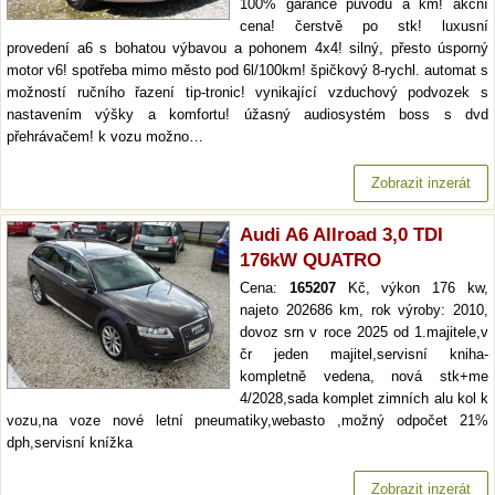
100% garance původu a km! akční
cena! čerstvě po stk! luxusní
provedení a6 s bohatou výbavou a pohonem 4x4! silný, přesto úsporný
motor v6! spotřeba mimo město pod 6l/100km! špičkový 8-rychl. automat s
možností ručního řazení tip-tronic! vynikající vzduchový podvozek s
nastavením výšky a komfortu! úžasný audiosystém boss s dvd
přehrávačem! k vozu možno…
Zobrazit inzerát
Audi A6 Allroad 3,0 TDI
176kW QUATRO
Cena:
165207
Kč, výkon 176 kw,
najeto 202686 km, rok výroby: 2010,
dovoz srn v roce 2025 od 1.majitele,v
čr jeden majitel,servisní kniha-
kompletně vedena, nová stk+me
4/2028,sada komplet zimních alu kol k
vozu,na voze nové letní pneumatiky,webasto ,možný odpočet 21%
dph,servisní knížka
Zobrazit inzerát