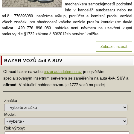
mechanikem samozřejmostí! podrobné
info v kanceláři autobazaru nebo na
tel.č.: 776896089. nabízíme výkup, protiúčet a komisní prodej vozidel
všech značek. pro ohodnocení vašeho vozidla prosím kontaktujte: david
salivar +420 776 896 089. nabídka není návrhem na uzavření kupní
smlouvy dle §1732 zákona č.89/2012sb.servisní knížka,…
Zobrazit inzerát
BAZAR VOZŮ 4x4 A SUV
Offroad bazar na webu
bazar.autadoterenu.cz
je největším
specializovaným inzertním serverem se zaměřením na auta
4x4
,
SUV
a
offroad
. V aktuální nabídce bazaru je
1777
vozů na prodej.
Značka:
Model:
Rok výroby: