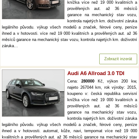
knížka více než 19 000 kvalitních a
prověřených aut. až 36 měsíců
garance na mechanický stav vozu,
kontrola najetých km. doživotní záruka
legálního původu. výkup všech modelů a značek, férové ceny, peníze
ihned a v hotovosti. více než 19 000 kvalitních a prověřených aut. až 36
měsíců garance na mechanický stav vozu, kontrola najetých km. doživotní
záruka…
Zobrazit inzerát
Audi A6 Allroad 3.0 TDI
Cena:
280000
Kč, výkon 200 kw,
najeto 267044 km, rok výroby: 2015,
koupeno v: česká republika servisní
knížka více než 19 000 kvalitních a
prověřených aut. až 36 měsíců
garance na mechanický stav vozu,
kontrola najetých km. doživotní záruka
legálního původu. výkup všech modelů a značek, férové ceny, peníze
ihned a v hotovosti. automat, kůže, navi, tempomat více než 19 000
kvalitních a prověřených aut. až 36 měsíců garance na mechanický stav