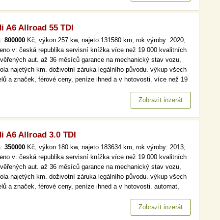
i A6 Allroad 55 TDI
a:
800000
Kč, výkon 257 kw, najeto 131580 km, rok výroby: 2020,
eno v: česká republika servisní knížka více než 19 000 kvalitních
ověřených aut. až 36 měsíců garance na mechanický stav vozu,
rola najetých km. doživotní záruka legálního původu. výkup všech
lů a značek, férové ceny, peníze ihned a v hotovosti. více než 19
kvalitních a prověřených aut. až 36 měsíců garance na
anický stav vozu, kontrola najetých km. doživotní záruka…
Zobrazit inzerát
i A6 Allroad 3.0 TDI
a:
350000
Kč, výkon 180 kw, najeto 183634 km, rok výroby: 2013,
eno v: česká republika servisní knížka více než 19 000 kvalitních
ověřených aut. až 36 měsíců garance na mechanický stav vozu,
rola najetých km. doživotní záruka legálního původu. výkup všech
lů a značek, férové ceny, peníze ihned a v hotovosti. automat,
, navi, xenony, bi-xenony více než 19 000 kvalitních a prověřených
 až 36 měsíců garance na mechanický stav vozu,…
Zobrazit inzerát