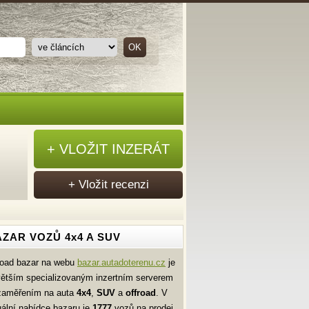
+ VLOŽIT INZERÁT
+ Vložit recenzi
ZAR VOZŮ 4x4 A SUV
road bazar na webu
bazar.autadoterenu.cz
je
větším specializovaným inzertním serverem
zaměřením na auta
4x4
,
SUV
a
offroad
. V
uální nabídce bazaru je
1777
vozů na prodej.