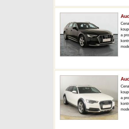
Aud
Cen
koup
a pr
kont
mode
000 
mech
Aud
Cen
koup
a pr
kont
mode
kůže
aut.