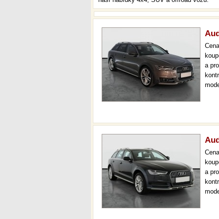
Aud
Cen
koup
a pr
kont
mode
000 
mech
Aud
Cen
koup
a pr
kont
mode
kůže
36 m