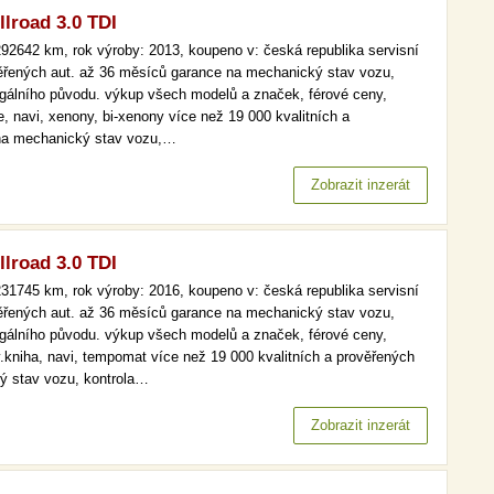
llroad 3.0 TDI
92642 km, rok výroby: 2013, koupeno v: česká republika servisní
věřených aut. až 36 měsíců garance na mechanický stav vozu,
legálního původu. výkup všech modelů a značek, férové ceny,
e, navi, xenony, bi-xenony více než 19 000 kvalitních a
 na mechanický stav vozu,…
Zobrazit inzerát
llroad 3.0 TDI
31745 km, rok výroby: 2016, koupeno v: česká republika servisní
věřených aut. až 36 měsíců garance na mechanický stav vozu,
legálního původu. výkup všech modelů a značek, férové ceny,
v.kniha, navi, tempomat více než 19 000 kvalitních a prověřených
ý stav vozu, kontrola…
Zobrazit inzerát