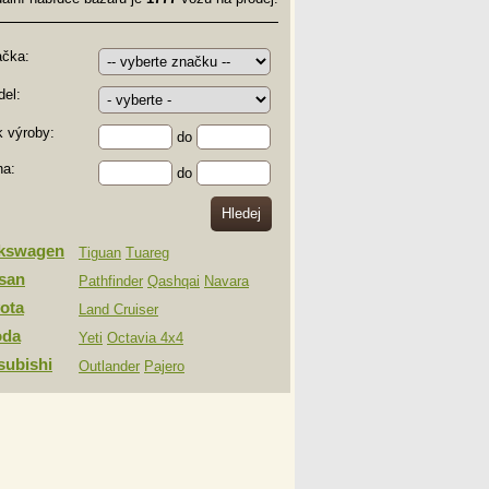
ačka:
el:
 výroby:
do
na:
do
lkswagen
Tiguan
Tuareg
san
Pathfinder
Qashqai
Navara
ota
Land Cruiser
oda
Yeti
Octavia 4x4
subishi
Outlander
Pajero