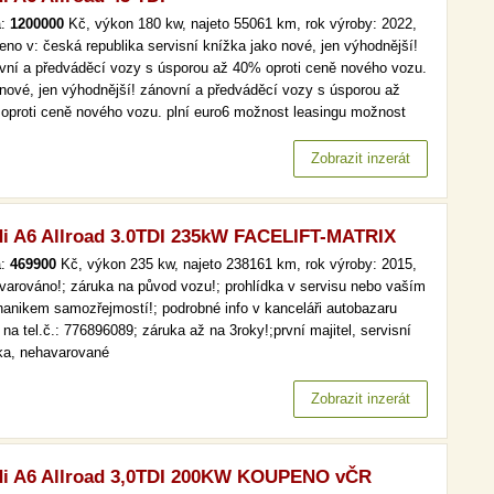
a:
1200000
Kč, výkon 180 kw, najeto 55061 km, rok výroby: 2022,
eno v: česká republika servisní knížka jako nové, jen výhodnější!
vní a předváděcí vozy s úsporou až 40% oproti ceně nového vozu.
 nové, jen výhodnější! zánovní a předváděcí vozy s úsporou až
oproti ceně nového vozu. plní euro6 možnost leasingu možnost
čtu dph toto vozidlo vám dopravíme na kteroukoliv z našich 15
ček v čr.
Zobrazit inzerát
i A6 Allroad 3.0TDI 235kW FACELIFT-MATRIX
a:
469900
Kč, výkon 235 kw, najeto 238161 km, rok výroby: 2015,
varováno!; záruka na původ vozu!; prohlídka v servisu nebo vaším
anikem samozřejmostí!; podrobné info v kanceláři autobazaru
na tel.č.: 776896089; záruka až na 3roky!;první majitel, servisní
ka, nehavarované
Zobrazit inzerát
i A6 Allroad 3,0TDI 200KW KOUPENO vČR