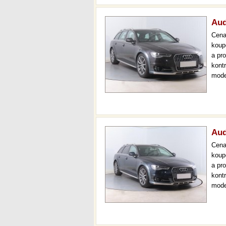
Aud
Cen
koup
a pr
kont
mode
000 
mech
Aud
Cen
koup
a pr
kont
mode
000 
mech