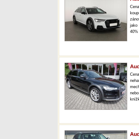
Cen
koup
záno
jako
40% 
odpo
pobo
Aud
Cen
neha
mech
nebo 
kníž
Aud