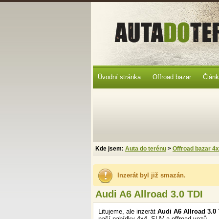
Úvodní stránka
Offroad bazar
Člán
Kde jsem:
Auta do terénu
>
Offroad bazar 4
Inzerát byl již smazán.
Audi A6 Allroad 3.0 TDI
Litujeme, ale inzerát
Audi A6 Allroad 3.0
naší nabídky 4x4, SUV a offroad vozů.