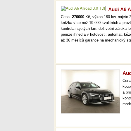
Audi A6 A
Cena:
270000
Kč, výkon 180 kw, najeto 2
knížka více než 19 000 kvalitních a pro
kontrola najetých km. doživotní záruka 
peníze ihned a v hotovosti. automat, kůž
až 36 měsíců garance na mechanický st
Aud
Cen
koup
a pr
kont
mode
000 
mech