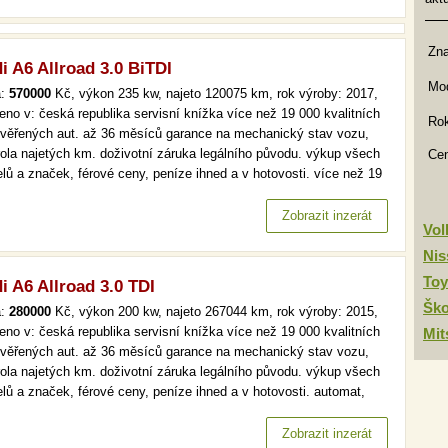
Zn
i A6 Allroad 3.0 BiTDI
Mod
a:
570000
Kč, výkon 235 kw, najeto 120075 km, rok výroby: 2017,
eno v: česká republika servisní knížka více než 19 000 kvalitních
Rok
ověřených aut. až 36 měsíců garance na mechanický stav vozu,
rola najetých km. doživotní záruka legálního původu. výkup všech
Ce
lů a značek, férové ceny, peníze ihned a v hotovosti. více než 19
kvalitních a prověřených aut. až 36 měsíců garance na
anický stav vozu, kontrola najetých km. doživotní záruka…
Zobrazit inzerát
Vo
Nis
Toy
i A6 Allroad 3.0 TDI
Šk
a:
280000
Kč, výkon 200 kw, najeto 267044 km, rok výroby: 2015,
eno v: česká republika servisní knížka více než 19 000 kvalitních
Mit
ověřených aut. až 36 měsíců garance na mechanický stav vozu,
rola najetých km. doživotní záruka legálního původu. výkup všech
lů a značek, férové ceny, peníze ihned a v hotovosti. automat,
, navi, tempomat více než 19 000 kvalitních a prověřených aut. až
ěsíců garance na mechanický stav vozu, kontrola…
Zobrazit inzerát