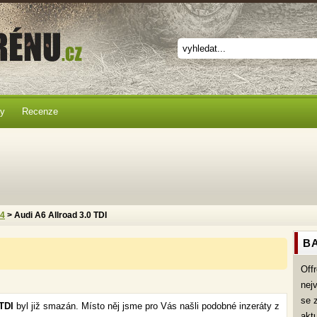
ky
Recenze
x4
> Audi A6 Allroad 3.0 TDI
BA
Off
nej
se 
 TDI
byl již smazán. Místo něj jsme pro Vás našli podobné inzeráty z
akt