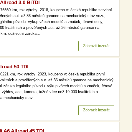
Allroad 3.0 BiTDI
75560 km, rok výroby: 2018, koupeno v: česká republika servisní
věřených aut. až 36 měsíců garance na mechanický stav vozu,
legálního původu. výkup všech modelů a značek, férové ceny,
000 kvalitních a prověřených aut. až 36 měsíců garance na
h km. doživotní záruka…
Zobrazit inzerát
lroad 50 TDI
0221 km, rok výroby: 2023, koupeno v: česká republika první
 kvalitních a prověřených aut. až 36 měsíců garance na mechanický
tní záruka legálního původu. výkup všech modelů a značek, férové
, výhřev, acc, kamera, tažné více než 19 000 kvalitních a
 na mechanický stav…
Zobrazit inzerát
i A6 Allroad 45 TDI