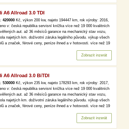
i A6 Allroad 3.0 TDI
a:
420000
Kč, výkon 200 kw, najeto 194447 km, rok výroby: 2016,
eno v: česká republika servisní knížka více než 19 000 kvalitních
ověřených aut. až 36 měsíců garance na mechanický stav vozu,
rola najetých km. doživotní záruka legálního původu. výkup všech
lů a značek, férové ceny, peníze ihned a v hotovosti. více než 19
kvalitních a prověřených aut. až 36 měsíců garance na
anický stav vozu, kontrola najetých km. doživotní záruka…
Zobrazit inzerát
i A6 Allroad 3.0 BiTDI
a:
530000
Kč, výkon 235 kw, najeto 178293 km, rok výroby: 2017,
eno v: česká republika servisní knížka více než 19 000 kvalitních
ověřených aut. až 36 měsíců garance na mechanický stav vozu,
rola najetých km. doživotní záruka legálního původu. výkup všech
lů a značek, férové ceny, peníze ihned a v hotovosti. více než 19
kvalitních a prověřených aut. až 36 měsíců garance na
anický stav vozu, kontrola najetých km. doživotní záruka…
Zobrazit inzerát