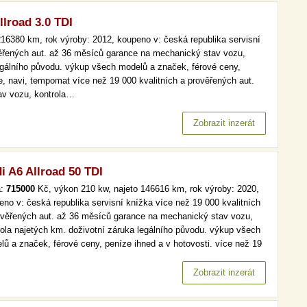
llroad 3.0 TDI
16380 km, rok výroby: 2012, koupeno v: česká republika servisní
věřených aut. až 36 měsíců garance na mechanický stav vozu,
legálního původu. výkup všech modelů a značek, férové ceny,
e, navi, tempomat více než 19 000 kvalitních a prověřených aut.
av vozu, kontrola…
Zobrazit inzerát
i A6 Allroad 50 TDI
a:
715000
Kč, výkon 210 kw, najeto 146616 km, rok výroby: 2020,
eno v: česká republika servisní knížka více než 19 000 kvalitních
ověřených aut. až 36 měsíců garance na mechanický stav vozu,
rola najetých km. doživotní záruka legálního původu. výkup všech
lů a značek, férové ceny, peníze ihned a v hotovosti. více než 19
kvalitních a prověřených aut. až 36 měsíců garance na
anický stav vozu, kontrola najetých km. doživotní záruka…
Zobrazit inzerát