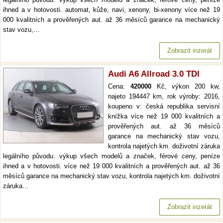
ihned a v hotovosti. automat, kůže, navi, xenony, bi-xenony více než 19
000 kvalitních a prověřených aut. až 36 měsíců garance na mechanický
stav vozu,…
Zobrazit inzerát
Audi A6 Allroad 3.0 TDI
Cena:
420000
Kč, výkon 200 kw,
najeto 194447 km, rok výroby: 2016,
koupeno v: česká republika servisní
knížka více než 19 000 kvalitních a
prověřených aut. až 36 měsíců
garance na mechanický stav vozu,
kontrola najetých km. doživotní záruka
legálního původu. výkup všech modelů a značek, férové ceny, peníze
ihned a v hotovosti. více než 19 000 kvalitních a prověřených aut. až 36
měsíců garance na mechanický stav vozu, kontrola najetých km. doživotní
záruka…
Zobrazit inzerát