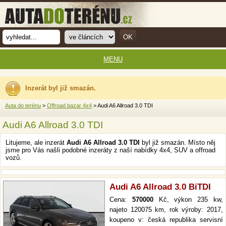
MENU
Inzerát byl již smazán.
Auta do terénu
>
Offroad bazar 4x4
> Audi A6 Allroad 3.0 TDI
Audi A6 Allroad 3.0 TDI
Litujeme, ale inzerát
Audi A6 Allroad 3.0 TDI
byl již smazán. Místo něj
jsme pro Vás našli podobné inzeráty z naší nabídky 4x4, SUV a offroad
vozů.
Audi A6 Allroad 3.0 BiTDI
Cena:
570000
Kč, výkon 235 kw,
najeto 120075 km, rok výroby: 2017,
koupeno v: česká republika servisní