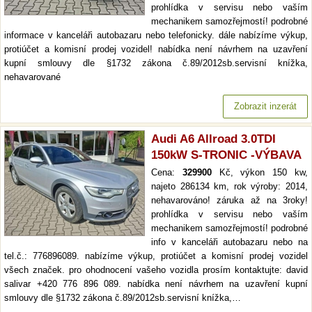
prohlídka v servisu nebo vaším
mechanikem samozřejmostí! podrobné
informace v kanceláři autobazaru nebo telefonicky. dále nabízíme výkup,
protiúčet a komisní prodej vozidel! nabídka není návrhem na uzavření
kupní smlouvy dle §1732 zákona č.89/2012sb.servisní knížka,
nehavarované
Zobrazit inzerát
Audi A6 Allroad 3.0TDI
150kW S-TRONIC -VÝBAVA
Cena:
329900
Kč, výkon 150 kw,
najeto 286134 km, rok výroby: 2014,
nehavarováno! záruka až na 3roky!
prohlídka v servisu nebo vaším
mechanikem samozřejmostí! podrobné
info v kanceláři autobazaru nebo na
tel.č.: 776896089. nabízíme výkup, protiúčet a komisní prodej vozidel
všech značek. pro ohodnocení vašeho vozidla prosím kontaktujte: david
salivar +420 776 896 089. nabídka není návrhem na uzavření kupní
smlouvy dle §1732 zákona č.89/2012sb.servisní knížka,…