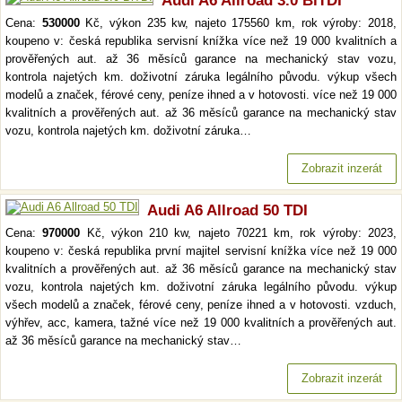
Audi A6 Allroad 3.0 BiTDI
Cena:
530000
Kč, výkon 235 kw, najeto 175560 km, rok výroby: 2018,
koupeno v: česká republika servisní knížka více než 19 000 kvalitních a
prověřených aut. až 36 měsíců garance na mechanický stav vozu,
kontrola najetých km. doživotní záruka legálního původu. výkup všech
modelů a značek, férové ceny, peníze ihned a v hotovosti. více než 19 000
kvalitních a prověřených aut. až 36 měsíců garance na mechanický stav
vozu, kontrola najetých km. doživotní záruka…
Zobrazit inzerát
Audi A6 Allroad 50 TDI
Cena:
970000
Kč, výkon 210 kw, najeto 70221 km, rok výroby: 2023,
koupeno v: česká republika první majitel servisní knížka více než 19 000
kvalitních a prověřených aut. až 36 měsíců garance na mechanický stav
vozu, kontrola najetých km. doživotní záruka legálního původu. výkup
všech modelů a značek, férové ceny, peníze ihned a v hotovosti. vzduch,
výhřev, acc, kamera, tažné více než 19 000 kvalitních a prověřených aut.
až 36 měsíců garance na mechanický stav…
Zobrazit inzerát