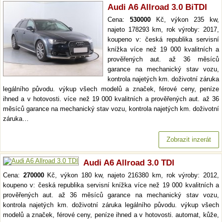
Audi A6 Allroad 3.0 BiTDI
Cena:
530000
Kč, výkon 235 kw,
najeto 178293 km, rok výroby: 2017,
koupeno v: česká republika servisní
knížka více než 19 000 kvalitních a
prověřených aut. až 36 měsíců
garance na mechanický stav vozu,
kontrola najetých km. doživotní záruka
legálního původu. výkup všech modelů a značek, férové ceny, peníze
ihned a v hotovosti. více než 19 000 kvalitních a prověřených aut. až 36
měsíců garance na mechanický stav vozu, kontrola najetých km. doživotní
záruka…
Zobrazit inzerát
Audi A6 Allroad 3.0 TDI
Cena:
270000
Kč, výkon 180 kw, najeto 216380 km, rok výroby: 2012,
koupeno v: česká republika servisní knížka více než 19 000 kvalitních a
prověřených aut. až 36 měsíců garance na mechanický stav vozu,
kontrola najetých km. doživotní záruka legálního původu. výkup všech
modelů a značek, férové ceny, peníze ihned a v hotovosti. automat, kůže,