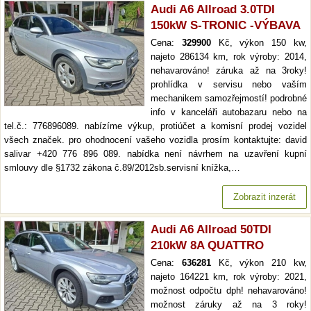
Audi A6 Allroad 3.0TDI
150kW S-TRONIC -VÝBAVA
Cena:
329900
Kč, výkon 150 kw,
najeto 286134 km, rok výroby: 2014,
nehavarováno! záruka až na 3roky!
prohlídka v servisu nebo vaším
mechanikem samozřejmostí! podrobné
info v kanceláři autobazaru nebo na
tel.č.: 776896089. nabízíme výkup, protiúčet a komisní prodej vozidel
všech značek. pro ohodnocení vašeho vozidla prosím kontaktujte: david
salivar +420 776 896 089. nabídka není návrhem na uzavření kupní
smlouvy dle §1732 zákona č.89/2012sb.servisní knížka,…
Zobrazit inzerát
Audi A6 Allroad 50TDI
210kW 8A QUATTRO
Cena:
636281
Kč, výkon 210 kw,
najeto 164221 km, rok výroby: 2021,
možnost odpočtu dph! nehavarováno!
možnost záruky až na 3 roky!