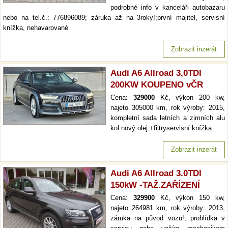
podrobné info v kanceláři autobazaru
nebo na tel.č.: 776896089; záruka až na 3roky!;první majitel, servisní
knížka, nehavarované
Zobrazit inzerát
Audi A6 Allroad 3,0TDI
200KW KOUPENO vČR
Cena:
329000
Kč, výkon 200 kw,
najeto 305000 km, rok výroby: 2015,
kompletní sada letních a zimních alu
kol nový olej +filtryservisní knížka
Zobrazit inzerát
Audi A6 Allroad 3.0TDI
150kW -TAŽ.ZAŘÍZENÍ
Cena:
329900
Kč, výkon 150 kw,
najeto 264981 km, rok výroby: 2013,
záruka na původ vozu!; prohlídka v