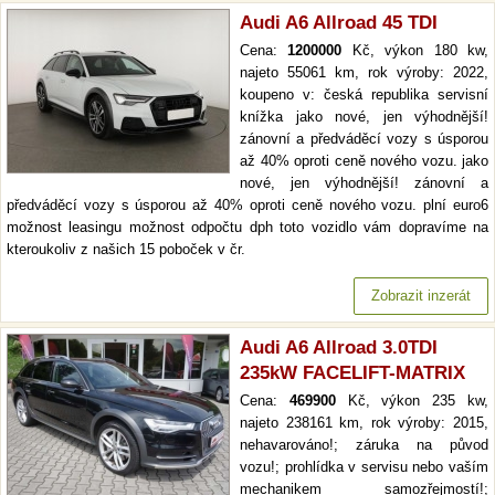
Audi A6 Allroad 45 TDI
Cena:
1200000
Kč, výkon 180 kw,
najeto 55061 km, rok výroby: 2022,
koupeno v: česká republika servisní
knížka jako nové, jen výhodnější!
zánovní a předváděcí vozy s úsporou
až 40% oproti ceně nového vozu. jako
nové, jen výhodnější! zánovní a
předváděcí vozy s úsporou až 40% oproti ceně nového vozu. plní euro6
možnost leasingu možnost odpočtu dph toto vozidlo vám dopravíme na
kteroukoliv z našich 15 poboček v čr.
Zobrazit inzerát
Audi A6 Allroad 3.0TDI
235kW FACELIFT-MATRIX
Cena:
469900
Kč, výkon 235 kw,
najeto 238161 km, rok výroby: 2015,
nehavarováno!; záruka na původ
vozu!; prohlídka v servisu nebo vaším
mechanikem samozřejmostí!;