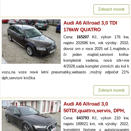
Zobrazit inzerát
Audi A6 Allroad 3,0 TDI
176kW QUATRO
Cena:
165207
Kč, výkon 176 kw,
najeto 202686 km, rok výroby: 2010,
dovoz srn v roce 2025 od 1.majitele,v
čr jeden majitel,servisní kniha-
kompletně vedena, nová stk+me
4/2028,sada komplet zimních alu kol k
vozu,na voze nové letní pneumatiky,webasto ,možný odpočet 21%
dph,servisní knížka
Zobrazit inzerát
Audi A6 Allroad 3,0
50TDI,quattro,servis, DPH,
Cena:
643793
Kč, výkon 210 kw,
najeto 189021 km, rok výroby: 2022,
kompletní historie v autorizovaném