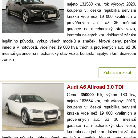
najeto 131580 km, rok výroby: 2020,
koupeno v: česká republika servisní
knížka více než 19 000 kvalitních a
prověřených aut. až 36 měsíců
garance na mechanický stav vozu,
kontrola najetých km. doživotní záruka
legálního původu. výkup všech modelů a značek, férové ceny, peníze
ihned a v hotovosti. více než 19 000 kvalitních a prověřených aut. až 36
měsíců garance na mechanický stav vozu, kontrola najetých km. doživotní
záruka…
Zobrazit inzerát
Audi A6 Allroad 3.0 TDI
Cena:
350000
Kč, výkon 180 kw,
najeto 183634 km, rok výroby: 2013,
koupeno v: česká republika servisní
knížka více než 19 000 kvalitních a
prověřených aut. až 36 měsíců
garance na mechanický stav vozu,
kontrola najetých km. doživotní záruka
legálního původu. výkup všech modelů a značek, férové ceny, peníze