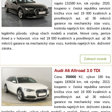
najeto 131580 km, rok výroby: 2020,
koupeno v: česká republika servisní
knížka více než 19 000 kvalitních a
prověřených aut. až 36 měsíců
garance na mechanický stav vozu,
kontrola najetých km. doživotní záruka
legálního původu. výkup všech modelů a značek, férové ceny, peníze
ihned a v hotovosti. více než 19 000 kvalitních a prověřených aut. až 36
měsíců garance na mechanický stav vozu, kontrola najetých km. doživotní
záruka…
Zobrazit inzerát
Audi A6 Allroad 3.0 TDI
Cena:
350000
Kč, výkon 180 kw,
najeto 183634 km, rok výroby: 2013,
koupeno v: česká republika servisní
knížka více než 19 000 kvalitních a
prověřených aut. až 36 měsíců
garance na mechanický stav vozu,
kontrola najetých km. doživotní záruka
legálního původu. výkup všech modelů a značek, férové ceny, peníze