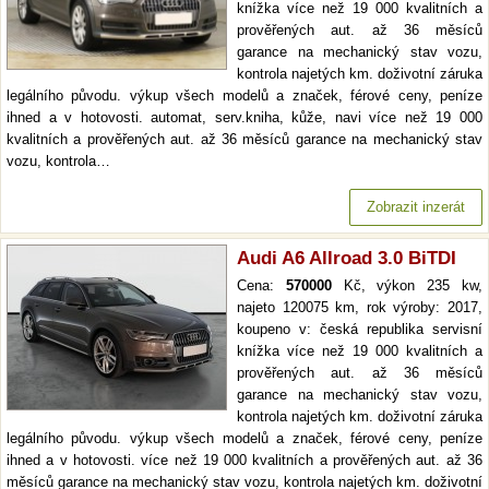
knížka více než 19 000 kvalitních a
prověřených aut. až 36 měsíců
garance na mechanický stav vozu,
kontrola najetých km. doživotní záruka
legálního původu. výkup všech modelů a značek, férové ceny, peníze
ihned a v hotovosti. automat, serv.kniha, kůže, navi více než 19 000
kvalitních a prověřených aut. až 36 měsíců garance na mechanický stav
vozu, kontrola…
Zobrazit inzerát
Audi A6 Allroad 3.0 BiTDI
Cena:
570000
Kč, výkon 235 kw,
najeto 120075 km, rok výroby: 2017,
koupeno v: česká republika servisní
knížka více než 19 000 kvalitních a
prověřených aut. až 36 měsíců
garance na mechanický stav vozu,
kontrola najetých km. doživotní záruka
legálního původu. výkup všech modelů a značek, férové ceny, peníze
ihned a v hotovosti. více než 19 000 kvalitních a prověřených aut. až 36
měsíců garance na mechanický stav vozu, kontrola najetých km. doživotní