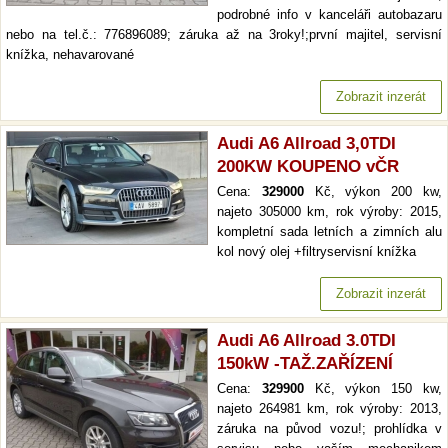
podrobné info v kanceláři autobazaru
nebo na tel.č.: 776896089; záruka až na 3roky!;první majitel, servisní
knížka, nehavarované
Zobrazit inzerát
Audi A6 Allroad 3,0TDI
200KW KOUPENO vČR
Cena:
329000
Kč, výkon 200 kw,
najeto 305000 km, rok výroby: 2015,
kompletní sada letních a zimních alu
kol nový olej +filtryservisní knížka
Zobrazit inzerát
Audi A6 Allroad 3.0TDI
150kW -TAŽ.ZAŘÍZENÍ
Cena:
329900
Kč, výkon 150 kw,
najeto 264981 km, rok výroby: 2013,
záruka na původ vozu!; prohlídka v