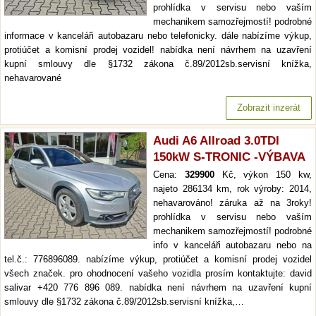
prohlídka v servisu nebo vaším
mechanikem samozřejmostí! podrobné
informace v kanceláři autobazaru nebo telefonicky. dále nabízíme výkup,
protiúčet a komisní prodej vozidel! nabídka není návrhem na uzavření
kupní smlouvy dle §1732 zákona č.89/2012sb.servisní knížka,
nehavarované
Zobrazit inzerát
Audi A6 Allroad 3.0TDI
150kW S-TRONIC -VÝBAVA
Cena:
329900
Kč, výkon 150 kw,
najeto 286134 km, rok výroby: 2014,
nehavarováno! záruka až na 3roky!
prohlídka v servisu nebo vaším
mechanikem samozřejmostí! podrobné
info v kanceláři autobazaru nebo na
tel.č.: 776896089. nabízíme výkup, protiúčet a komisní prodej vozidel
všech značek. pro ohodnocení vašeho vozidla prosím kontaktujte: david
salivar +420 776 896 089. nabídka není návrhem na uzavření kupní
smlouvy dle §1732 zákona č.89/2012sb.servisní knížka,…