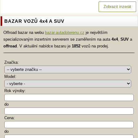
Zobrazit inzerát
BAZAR VOZŮ 4x4 A SUV
Offroad bazar na webu
bazar.autadoterenu.cz
je největším
specializovaným inzertním serverem se zaměřením na auta
4x4
,
SUV
a
offroad
. V aktuální nabídce bazaru je
1852
vozů na prodej.
Značka:
Model:
Rok výroby:
do
Cena:
do