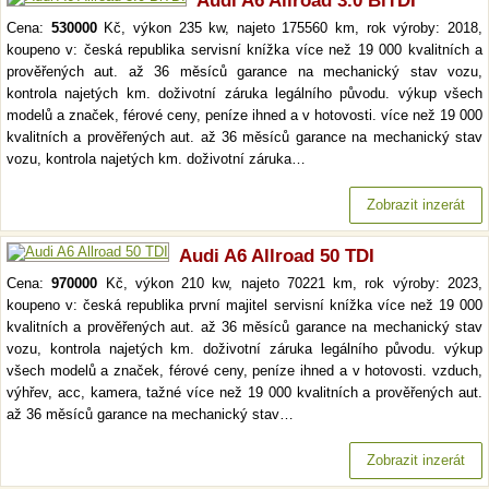
Audi A6 Allroad 3.0 BiTDI
Cena:
530000
Kč, výkon 235 kw, najeto 175560 km, rok výroby: 2018,
koupeno v: česká republika servisní knížka více než 19 000 kvalitních a
prověřených aut. až 36 měsíců garance na mechanický stav vozu,
kontrola najetých km. doživotní záruka legálního původu. výkup všech
modelů a značek, férové ceny, peníze ihned a v hotovosti. více než 19 000
kvalitních a prověřených aut. až 36 měsíců garance na mechanický stav
vozu, kontrola najetých km. doživotní záruka…
Zobrazit inzerát
Audi A6 Allroad 50 TDI
Cena:
970000
Kč, výkon 210 kw, najeto 70221 km, rok výroby: 2023,
koupeno v: česká republika první majitel servisní knížka více než 19 000
kvalitních a prověřených aut. až 36 měsíců garance na mechanický stav
vozu, kontrola najetých km. doživotní záruka legálního původu. výkup
všech modelů a značek, férové ceny, peníze ihned a v hotovosti. vzduch,
výhřev, acc, kamera, tažné více než 19 000 kvalitních a prověřených aut.
až 36 měsíců garance na mechanický stav…
Zobrazit inzerát