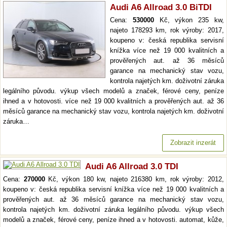
Audi A6 Allroad 3.0 BiTDI
Cena:
530000
Kč, výkon 235 kw,
najeto 178293 km, rok výroby: 2017,
koupeno v: česká republika servisní
knížka více než 19 000 kvalitních a
prověřených aut. až 36 měsíců
garance na mechanický stav vozu,
kontrola najetých km. doživotní záruka
legálního původu. výkup všech modelů a značek, férové ceny, peníze
ihned a v hotovosti. více než 19 000 kvalitních a prověřených aut. až 36
měsíců garance na mechanický stav vozu, kontrola najetých km. doživotní
záruka…
Zobrazit inzerát
Audi A6 Allroad 3.0 TDI
Cena:
270000
Kč, výkon 180 kw, najeto 216380 km, rok výroby: 2012,
koupeno v: česká republika servisní knížka více než 19 000 kvalitních a
prověřených aut. až 36 měsíců garance na mechanický stav vozu,
kontrola najetých km. doživotní záruka legálního původu. výkup všech
modelů a značek, férové ceny, peníze ihned a v hotovosti. automat, kůže,