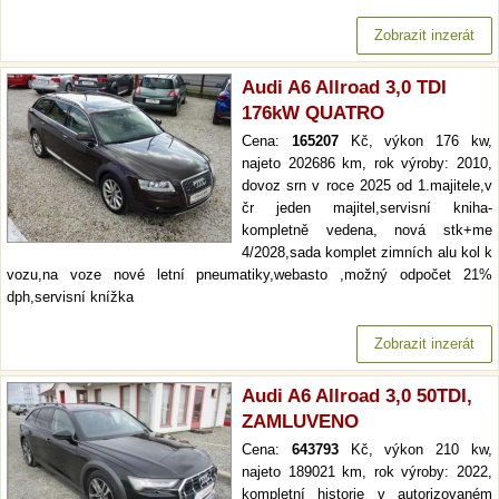
Zobrazit inzerát
Audi A6 Allroad 3,0 TDI
176kW QUATRO
Cena:
165207
Kč, výkon 176 kw,
najeto 202686 km, rok výroby: 2010,
dovoz srn v roce 2025 od 1.majitele,v
čr jeden majitel,servisní kniha-
kompletně vedena, nová stk+me
4/2028,sada komplet zimních alu kol k
vozu,na voze nové letní pneumatiky,webasto ,možný odpočet 21%
dph,servisní knížka
Zobrazit inzerát
Audi A6 Allroad 3,0 50TDI,
ZAMLUVENO
Cena:
643793
Kč, výkon 210 kw,
najeto 189021 km, rok výroby: 2022,
kompletní historie v autorizovaném