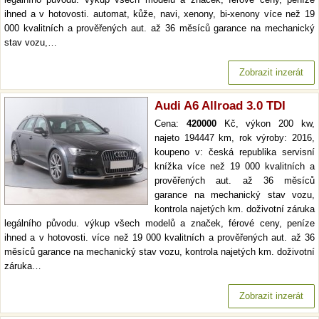
ihned a v hotovosti. automat, kůže, navi, xenony, bi-xenony více než 19
000 kvalitních a prověřených aut. až 36 měsíců garance na mechanický
stav vozu,…
Zobrazit inzerát
Audi A6 Allroad 3.0 TDI
Cena:
420000
Kč, výkon 200 kw,
najeto 194447 km, rok výroby: 2016,
koupeno v: česká republika servisní
knížka více než 19 000 kvalitních a
prověřených aut. až 36 měsíců
garance na mechanický stav vozu,
kontrola najetých km. doživotní záruka
legálního původu. výkup všech modelů a značek, férové ceny, peníze
ihned a v hotovosti. více než 19 000 kvalitních a prověřených aut. až 36
měsíců garance na mechanický stav vozu, kontrola najetých km. doživotní
záruka…
Zobrazit inzerát