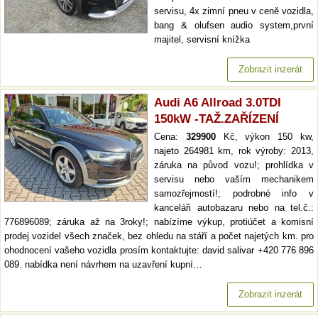
servisu, 4x zimní pneu v ceně vozidla,
bang & olufsen audio system,první
majitel, servisní knížka
Zobrazit inzerát
Audi A6 Allroad 3.0TDI
150kW -TAŽ.ZAŘÍZENÍ
Cena:
329900
Kč, výkon 150 kw,
najeto 264981 km, rok výroby: 2013,
záruka na původ vozu!; prohlídka v
servisu nebo vaším mechanikem
samozřejmostí!; podrobné info v
kanceláři autobazaru nebo na tel.č.:
776896089; záruka až na 3roky!; nabízíme výkup, protiúčet a komisní
prodej vozidel všech značek, bez ohledu na stáří a počet najetých km. pro
ohodnocení vašeho vozidla prosím kontaktujte: david salivar +420 776 896
089. nabídka není návrhem na uzavření kupní…
Zobrazit inzerát