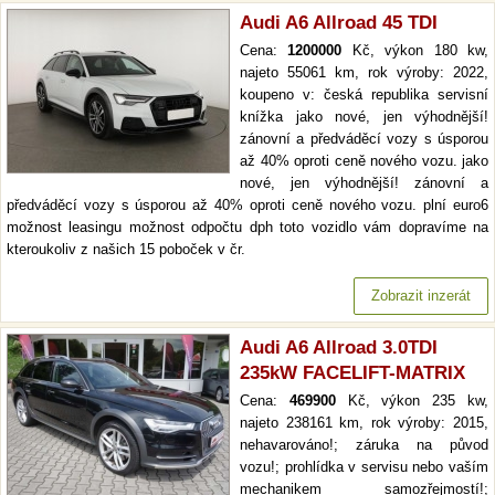
Audi A6 Allroad 45 TDI
Cena:
1200000
Kč, výkon 180 kw,
najeto 55061 km, rok výroby: 2022,
koupeno v: česká republika servisní
knížka jako nové, jen výhodnější!
zánovní a předváděcí vozy s úsporou
až 40% oproti ceně nového vozu. jako
nové, jen výhodnější! zánovní a
předváděcí vozy s úsporou až 40% oproti ceně nového vozu. plní euro6
možnost leasingu možnost odpočtu dph toto vozidlo vám dopravíme na
kteroukoliv z našich 15 poboček v čr.
Zobrazit inzerát
Audi A6 Allroad 3.0TDI
235kW FACELIFT-MATRIX
Cena:
469900
Kč, výkon 235 kw,
najeto 238161 km, rok výroby: 2015,
nehavarováno!; záruka na původ
vozu!; prohlídka v servisu nebo vaším
mechanikem samozřejmostí!;