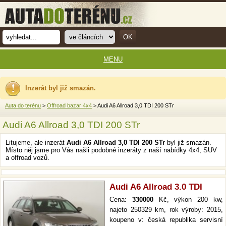
MENU
Inzerát byl již smazán.
Auta do terénu
>
Offroad bazar 4x4
> Audi A6 Allroad 3,0 TDI 200 STr
Audi A6 Allroad 3,0 TDI 200 STr
Litujeme, ale inzerát
Audi A6 Allroad 3,0 TDI 200 STr
byl již smazán.
Místo něj jsme pro Vás našli podobné inzeráty z naší nabídky 4x4, SUV
a offroad vozů.
Audi A6 Allroad 3.0 TDI
Cena:
330000
Kč, výkon 200 kw,
najeto 250329 km, rok výroby: 2015,
koupeno v: česká republika servisní