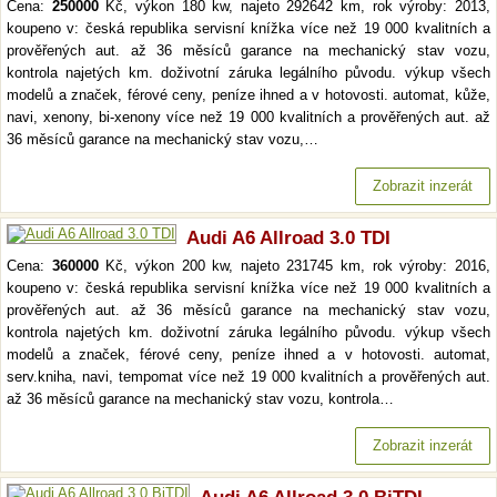
Cena:
250000
Kč, výkon 180 kw, najeto 292642 km, rok výroby: 2013,
koupeno v: česká republika servisní knížka více než 19 000 kvalitních a
prověřených aut. až 36 měsíců garance na mechanický stav vozu,
kontrola najetých km. doživotní záruka legálního původu. výkup všech
modelů a značek, férové ceny, peníze ihned a v hotovosti. automat, kůže,
navi, xenony, bi-xenony více než 19 000 kvalitních a prověřených aut. až
36 měsíců garance na mechanický stav vozu,…
Zobrazit inzerát
Audi A6 Allroad 3.0 TDI
Cena:
360000
Kč, výkon 200 kw, najeto 231745 km, rok výroby: 2016,
koupeno v: česká republika servisní knížka více než 19 000 kvalitních a
prověřených aut. až 36 měsíců garance na mechanický stav vozu,
kontrola najetých km. doživotní záruka legálního původu. výkup všech
modelů a značek, férové ceny, peníze ihned a v hotovosti. automat,
serv.kniha, navi, tempomat více než 19 000 kvalitních a prověřených aut.
až 36 měsíců garance na mechanický stav vozu, kontrola…
Zobrazit inzerát