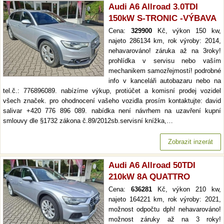
Audi A6 Allroad 3.0TDI
150kW S-TRONIC -VÝBAVA
Cena:
329900
Kč, výkon 150 kw,
najeto 286134 km, rok výroby: 2014,
nehavarováno! záruka až na 3roky!
prohlídka v servisu nebo vaším
mechanikem samozřejmostí! podrobné
info v kanceláři autobazaru nebo na
tel.č.: 776896089. nabízíme výkup, protiúčet a komisní prodej vozidel
všech značek. pro ohodnocení vašeho vozidla prosím kontaktujte: david
salivar +420 776 896 089. nabídka není návrhem na uzavření kupní
smlouvy dle §1732 zákona č.89/2012sb.servisní knížka,…
Zobrazit inzerát
Audi A6 Allroad 50TDI
210kW 8A QUATTRO
Cena:
636281
Kč, výkon 210 kw,
najeto 164221 km, rok výroby: 2021,
možnost odpočtu dph! nehavarováno!
možnost záruky až na 3 roky!