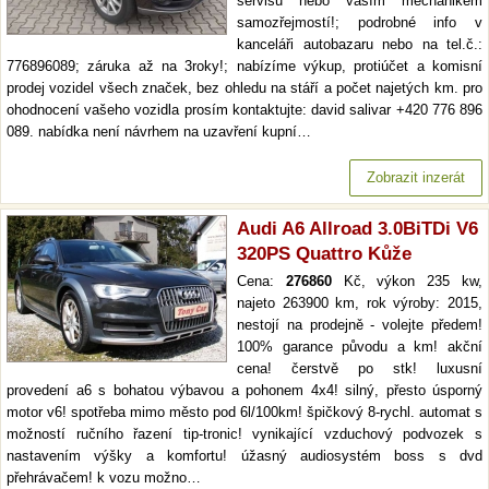
servisu nebo vaším mechanikem
samozřejmostí!; podrobné info v
kanceláři autobazaru nebo na tel.č.:
776896089; záruka až na 3roky!; nabízíme výkup, protiúčet a komisní
prodej vozidel všech značek, bez ohledu na stáří a počet najetých km. pro
ohodnocení vašeho vozidla prosím kontaktujte: david salivar +420 776 896
089. nabídka není návrhem na uzavření kupní…
Zobrazit inzerát
Audi A6 Allroad 3.0BiTDi V6
320PS Quattro Kůže
Cena:
276860
Kč, výkon 235 kw,
najeto 263900 km, rok výroby: 2015,
nestojí na prodejně - volejte předem!
100% garance původu a km! akční
cena! čerstvě po stk! luxusní
provedení a6 s bohatou výbavou a pohonem 4x4! silný, přesto úsporný
motor v6! spotřeba mimo město pod 6l/100km! špičkový 8-rychl. automat s
možností ručního řazení tip-tronic! vynikající vzduchový podvozek s
nastavením výšky a komfortu! úžasný audiosystém boss s dvd
přehrávačem! k vozu možno…