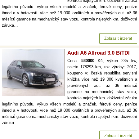
kontrola najetých km. doživotní záruka
legálního původu. výkup všech modelů a značek, férové ceny, peníze
ihned a v hotovosti. více než 19 000 kvalitních a prověřených aut. až 36
měsíců garance na mechanický stav vozu, kontrola najetých km. doživotní
záruka…
Zobrazit inzerát
Audi A6 Allroad 3.0 BiTDI
Cena:
530000
Kč, výkon 235 kw,
najeto 178293 km, rok výroby: 2017,
koupeno v: česká republika servisní
knížka více než 19 000 kvalitních a
prověřených aut. až 36 měsíců
garance na mechanický stav vozu,
kontrola najetých km. doživotní záruka
legálního původu. výkup všech modelů a značek, férové ceny, peníze
ihned a v hotovosti. více než 19 000 kvalitních a prověřených aut. až 36
měsíců garance na mechanický stav vozu, kontrola najetých km. doživotní
záruka…
Zobrazit inzerát