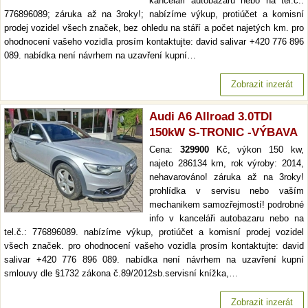
kanceláři autobazaru nebo na tel.č.:
776896089; záruka až na 3roky!; nabízíme výkup, protiúčet a komisní
prodej vozidel všech značek, bez ohledu na stáří a počet najetých km. pro
ohodnocení vašeho vozidla prosím kontaktujte: david salivar +420 776 896
089. nabídka není návrhem na uzavření kupní…
Zobrazit inzerát
Audi A6 Allroad 3.0TDI
150kW S-TRONIC -VÝBAVA
Cena:
329900
Kč, výkon 150 kw,
najeto 286134 km, rok výroby: 2014,
nehavarováno! záruka až na 3roky!
prohlídka v servisu nebo vaším
mechanikem samozřejmostí! podrobné
info v kanceláři autobazaru nebo na
tel.č.: 776896089. nabízíme výkup, protiúčet a komisní prodej vozidel
všech značek. pro ohodnocení vašeho vozidla prosím kontaktujte: david
salivar +420 776 896 089. nabídka není návrhem na uzavření kupní
smlouvy dle §1732 zákona č.89/2012sb.servisní knížka,…
Zobrazit inzerát