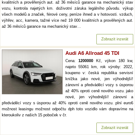
kvalitních a prověřených aut. až 36 měsíců garance na mechanický stav
vozu, kontrola najetých km. doživotní záruka legálního původu. výkup
všech modelů a značek, férové ceny, peníze ihned a v hotovosti. vzduch,
výhřev, acc, kamera, tažné více než 19 000 kvalitních a prověřených aut.
až 36 měsíců garance na mechanický stav…
Zobrazit inzerát
Audi A6 Allroad 45 TDI
Cena:
1200000
Kč, výkon 180 kw,
najeto 55061 km, rok výroby: 2022,
koupeno v: česká republika servisní
knížka jako nové, jen výhodnější!
zánovní a předváděcí vozy s úsporou
až 40% oproti ceně nového vozu. jako
nové, jen výhodnější! zánovní a
předváděcí vozy s úsporou až 40% oproti ceně nového vozu. plní euro6
možnost leasingu možnost odpočtu dph toto vozidlo vám dopravíme na
kteroukoliv z našich 15 poboček v čr.
Zobrazit inzerát