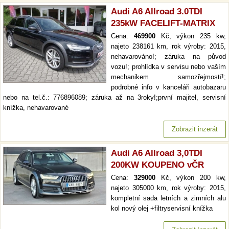
Audi A6 Allroad 3.0TDI
235kW FACELIFT-MATRIX
Cena:
469900
Kč, výkon 235 kw,
najeto 238161 km, rok výroby: 2015,
nehavarováno!; záruka na původ
vozu!; prohlídka v servisu nebo vaším
mechanikem samozřejmostí!;
podrobné info v kanceláři autobazaru
nebo na tel.č.: 776896089; záruka až na 3roky!;první majitel, servisní
knížka, nehavarované
Zobrazit inzerát
Audi A6 Allroad 3,0TDI
200KW KOUPENO vČR
Cena:
329000
Kč, výkon 200 kw,
najeto 305000 km, rok výroby: 2015,
kompletní sada letních a zimních alu
kol nový olej +filtryservisní knížka