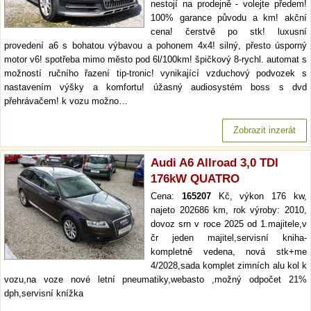
nestojí na prodejně - volejte předem!
100% garance původu a km! akční
cena! čerstvě po stk! luxusní
provedení a6 s bohatou výbavou a pohonem 4x4! silný, přesto úsporný
motor v6! spotřeba mimo město pod 6l/100km! špičkový 8-rychl. automat s
možností ručního řazení tip-tronic! vynikající vzduchový podvozek s
nastavením výšky a komfortu! úžasný audiosystém boss s dvd
přehrávačem! k vozu možno…
Zobrazit inzerát
Audi A6 Allroad 3,0 TDI
176kW QUATRO
Cena:
165207
Kč, výkon 176 kw,
najeto 202686 km, rok výroby: 2010,
dovoz srn v roce 2025 od 1.majitele,v
čr jeden majitel,servisní kniha-
kompletně vedena, nová stk+me
4/2028,sada komplet zimních alu kol k
vozu,na voze nové letní pneumatiky,webasto ,možný odpočet 21%
dph,servisní knížka