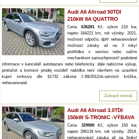
Audi A6 Allroad 50TDI
210kW 8A QUATTRO
Cena:
636281
Kč, výkon 210 kw,
najeto 164221 km, rok výroby: 2021,
možnost odpočtu dph! nehavarováno!
možnost záruky až na 3 roky!
prohlídka v servisu nebo vaším
mechanikem samozřejmostí! podrobné
informace v kanceláři autobazaru nebo telefonicky. dále nabízíme výkup,
protiúčet a komisní prodej vozidel! nabídka není návrhem na uzavření
kupní smlouvy dle §1732 zákona č.89/2012sb.servisní knížka,
nehavarované
Zobrazit inzerát
Audi A6 Allroad 3.0TDI
150kW S-TRONIC -VÝBAVA
Cena:
329900
Kč, výkon 150 kw,
najeto 286134 km, rok výroby: 2014,
nehavarováno! záruka až na 3roky!