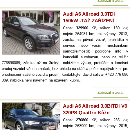
Zobrazit inzerát
Audi A6 Allroad 3.0TDI
150kW -TAŽ.ZAŘÍZENÍ
Cena:
329900
Kč, výkon 150 kw,
najeto 264981 km, rok výroby: 2013,
záruka na původ vozu!; prohlídka v
servisu nebo vaším mechanikem
samozřejmostí!; podrobné info v
kanceláři autobazaru nebo na tel.č.:
776896089; záruka až na 3roky!; nabízíme výkup, protiúčet a komisní
prodej vozidel všech značek, bez ohledu na stáří a počet najetých km. pro
ohodnocení vašeho vozidla prosím kontaktujte: david salivar +420 776 896
089. nabídka není návrhem na uzavření kupní…
Zobrazit inzerát
Audi A6 Allroad 3.0BiTDi V6
320PS Quattro Kůže
Cena:
276860
Kč, výkon 235 kw,
najeto 263900 km, rok výroby: 2015,