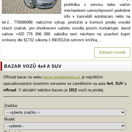
prohlídka v servisu nebo vaším
mechanikem samozřejmostí! podrobné
info v kanceláři autobazaru nebo na
tel.č.: 776896089. nabízíme výkup, protiúčet a komisní prodej vozidel
všech značek. pro ohodnocení vašeho vozidla prosím kontaktujte: david
salivar +420 776 896 089. nabídka není návrhem na uzavření kupní
smlouvy dle §1732 zákona č.89/2012sb.servisní knížka,…
Zobrazit inzerát
BAZAR VOZŮ 4x4 A SUV
Offroad bazar na webu
bazar.autadoterenu.cz
je největším
specializovaným inzertním serverem se zaměřením na auta
4x4
,
SUV
a
offroad
. V aktuální nabídce bazaru je
1812
vozů na prodej.
Značka:
Model: