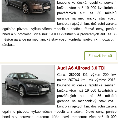
koupeno v: česká republika servisní
knížka více než 19 000 kvalitních a
prověřených aut. až 36 měsíců
garance na mechanický stav vozu,
kontrola najetých km. doživotní záruka
legálního původu. výkup všech modelů a značek, férové ceny, peníze
ihned a v hotovosti. více než 19 000 kvalitních a prověřených aut. až 36
měsíců garance na mechanický stav vozu, kontrola najetých km. doživotní
záruka…
Zobrazit inzerát
Audi A6 Allroad 3.0 TDI
Cena:
280000
Kč, výkon 200 kw,
najeto 267044 km, rok výroby: 2015,
koupeno v: česká republika servisní
knížka více než 19 000 kvalitních a
prověřených aut. až 36 měsíců
garance na mechanický stav vozu,
kontrola najetých km. doživotní záruka
legálního původu. výkup všech modelů a značek, férové ceny, peníze
ihned a v hotovosti. automat, kůže, navi, tempomat více než 19 000