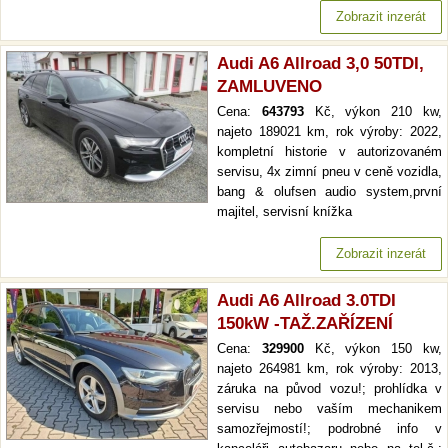
Zobrazit inzerát
Audi A6 Allroad 3,0 50TDI,
ZAMLUVENO
Cena:
643793
Kč, výkon 210 kw,
najeto 189021 km, rok výroby: 2022,
kompletní historie v autorizovaném
servisu, 4x zimní pneu v ceně vozidla,
bang & olufsen audio system,první
majitel, servisní knížka
Zobrazit inzerát
Audi A6 Allroad 3.0TDI
150kW -TAŽ.ZAŘÍZENÍ
Cena:
329900
Kč, výkon 150 kw,
najeto 264981 km, rok výroby: 2013,
záruka na původ vozu!; prohlídka v
servisu nebo vaším mechanikem
samozřejmostí!; podrobné info v