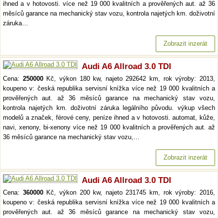
ihned a v hotovosti. více než 19 000 kvalitních a prověřených aut. až 36
měsíců garance na mechanický stav vozu, kontrola najetých km. doživotní
záruka…
Zobrazit inzerát
Audi A6 Allroad 3.0 TDI
Cena:
250000
Kč, výkon 180 kw, najeto 292642 km, rok výroby: 2013,
koupeno v: česká republika servisní knížka více než 19 000 kvalitních a
prověřených aut. až 36 měsíců garance na mechanický stav vozu,
kontrola najetých km. doživotní záruka legálního původu. výkup všech
modelů a značek, férové ceny, peníze ihned a v hotovosti. automat, kůže,
navi, xenony, bi-xenony více než 19 000 kvalitních a prověřených aut. až
36 měsíců garance na mechanický stav vozu,…
Zobrazit inzerát
Audi A6 Allroad 3.0 TDI
Cena:
360000
Kč, výkon 200 kw, najeto 231745 km, rok výroby: 2016,
koupeno v: česká republika servisní knížka více než 19 000 kvalitních a
prověřených aut. až 36 měsíců garance na mechanický stav vozu,