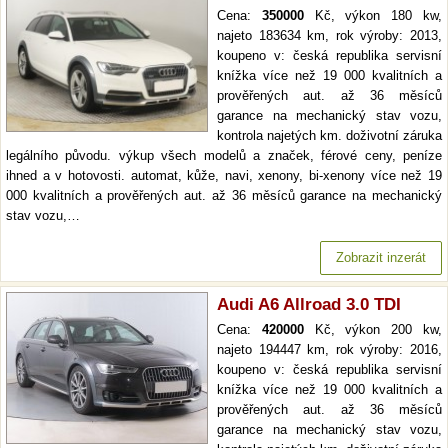
Cena:
350000
Kč, výkon 180 kw,
najeto 183634 km, rok výroby: 2013,
koupeno v: česká republika servisní
knížka více než 19 000 kvalitních a
prověřených aut. až 36 měsíců
garance na mechanický stav vozu,
kontrola najetých km. doživotní záruka
legálního původu. výkup všech modelů a značek, férové ceny, peníze
ihned a v hotovosti. automat, kůže, navi, xenony, bi-xenony více než 19
000 kvalitních a prověřených aut. až 36 měsíců garance na mechanický
stav vozu,…
Zobrazit inzerát
Audi A6 Allroad 3.0 TDI
Cena:
420000
Kč, výkon 200 kw,
najeto 194447 km, rok výroby: 2016,
koupeno v: česká republika servisní
knížka více než 19 000 kvalitních a
prověřených aut. až 36 měsíců
garance na mechanický stav vozu,