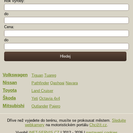
Rok výroby:
do
Cena:
do
Volkswagen
Tiguan
Tuareg
Nissan
Pathfinder
Qashqai
Navara
Toyota
Land Cruiser
Škoda
Yeti
Octavia 4x4
Mitsubishi
Outlander
Pajero
Dříve než vyjedete do terénu, musíte se prokousat městem.
Sledujte
webkamery
na motoristickém portálu
Chcižít.cz
.
Vyrobil
INET-SERVIS.CZ
| 2012 - 2026
|
nastavení cookies