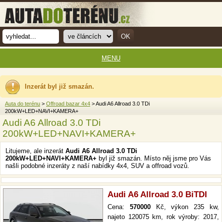
MENU
Inzerát byl již smazán.
Auta do terénu
>
Offroad bazar 4x4
> Audi A6 Allroad 3.0 TDi
200kW+LED+NAVI+KAMERA+
Audi A6 Allroad 3.0 TDi
200kW+LED+NAVI+KAMERA+
Litujeme, ale inzerát
Audi A6 Allroad 3.0 TDi
200kW+LED+NAVI+KAMERA+
byl již smazán. Místo něj jsme pro Vás
našli podobné inzeráty z naší nabídky 4x4, SUV a offroad vozů.
Audi A6 Allroad 3.0 BiTDI
Cena:
570000
Kč, výkon 235 kw,
najeto 120075 km, rok výroby: 2017,