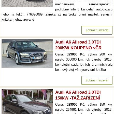
mechanikem samozřejmostí!;
podrobné info v kanceláři autobazaru
nebo na tel.č.: 776896089; záruka až na 3roky!;první majitel, servisní
knížka, nehavarované
Zobrazit inzerát
Audi A6 Allroad 3,0TDI
200KW KOUPENO vČR
Cena:
329000
Kč, výkon 200 kw,
najeto 305000 km, rok výroby: 2015,
kompletní sada letních a zimních alu
kol nový olej +filtryservisní knížka
Zobrazit inzerát
Audi A6 Allroad 3.0TDI
150kW -TAŽ.ZAŘÍZENÍ
Cena:
329900
Kč, výkon 150 kw,
najeto 264981 km, rok výroby: 2013,