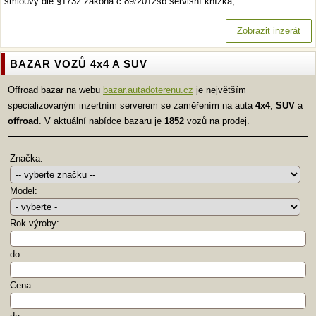
smlouvy dle §1732 zákona č.89/2012sb.servisní knížka,…
Zobrazit inzerát
BAZAR VOZŮ 4x4 A SUV
Offroad bazar na webu
bazar.autadoterenu.cz
je největším
specializovaným inzertním serverem se zaměřením na auta
4x4
,
SUV
a
offroad
. V aktuální nabídce bazaru je
1852
vozů na prodej.
Značka:
Model:
Rok výroby:
do
Cena: