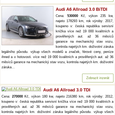
Audi A6 Allroad 3.0 BiTDI
Cena:
530000
Kč, výkon 235 kw,
najeto 178293 km, rok výroby: 2017,
koupeno v: česká republika servisní
knížka více než 19 000 kvalitních a
prověřených aut. až 36 měsíců
garance na mechanický stav vozu,
kontrola najetých km. doživotní záruka
legálního původu. výkup všech modelů a značek, férové ceny, peníze
ihned a v hotovosti. více než 19 000 kvalitních a prověřených aut. až 36
měsíců garance na mechanický stav vozu, kontrola najetých km. doživotní
záruka…
Zobrazit inzerát
Audi A6 Allroad 3.0 TDI
Cena:
270000
Kč, výkon 180 kw, najeto 216380 km, rok výroby: 2012,
koupeno v: česká republika servisní knížka více než 19 000 kvalitních a
prověřených aut. až 36 měsíců garance na mechanický stav vozu,
kontrola najetých km. doživotní záruka legálního původu. výkup všech