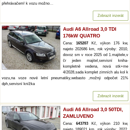
přehrávačem! k vozu možno…
Zobrazit inzerát
Audi A6 Allroad 3,0 TDI
176kW QUATRO
Cena:
165207
Kč, výkon 176 kw,
najeto 202686 km, rok výroby: 2010,
dovoz srn v roce 2025 od 1.majitele,v
čr jeden majitel,servisní kniha-
kompletně vedena, nová stk+me
4/2028,sada komplet zimních alu kol k
vozu,na voze nové letní pneumatiky,webasto ,možný odpočet 21%
dph,servisní knížka
Zobrazit inzerát
Audi A6 Allroad 3,0 50TDI,
ZAMLUVENO
Cena:
643793
Kč, výkon 210 kw,
najeto 189021 km, rok výroby: 2022,