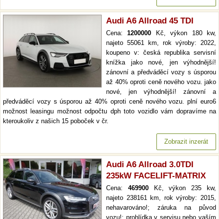
Audi A6 Allroad 45 TDI
Cena:
1200000
Kč, výkon 180 kw,
najeto 55061 km, rok výroby: 2022,
koupeno v: česká republika servisní
knížka jako nové, jen výhodnější!
zánovní a předváděcí vozy s úsporou
až 40% oproti ceně nového vozu. jako
nové, jen výhodnější! zánovní a
předváděcí vozy s úsporou až 40% oproti ceně nového vozu. plní euro6
možnost leasingu možnost odpočtu dph toto vozidlo vám dopravíme na
kteroukoliv z našich 15 poboček v čr.
Zobrazit inzerát
Audi A6 Allroad 3.0TDI
235kW FACELIFT-MATRIX
Cena:
469900
Kč, výkon 235 kw,
najeto 238161 km, rok výroby: 2015,
nehavarováno!; záruka na původ
vozu!; prohlídka v servisu nebo vaším