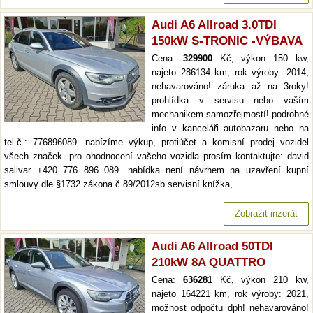
Audi A6 Allroad 3.0TDI
150kW S-TRONIC -VÝBAVA
Cena:
329900
Kč, výkon 150 kw,
najeto 286134 km, rok výroby: 2014,
nehavarováno! záruka až na 3roky!
prohlídka v servisu nebo vaším
mechanikem samozřejmostí! podrobné
info v kanceláři autobazaru nebo na
tel.č.: 776896089. nabízíme výkup, protiúčet a komisní prodej vozidel
všech značek. pro ohodnocení vašeho vozidla prosím kontaktujte: david
salivar +420 776 896 089. nabídka není návrhem na uzavření kupní
smlouvy dle §1732 zákona č.89/2012sb.servisní knížka,…
Zobrazit inzerát
Audi A6 Allroad 50TDI
210kW 8A QUATTRO
Cena:
636281
Kč, výkon 210 kw,
najeto 164221 km, rok výroby: 2021,
možnost odpočtu dph! nehavarováno!