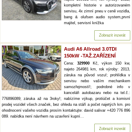
kompletní historie v autorizovaném
servisu, 4x zimní pneu v ceně vozidla,
bang & olufsen audio system,první
majitel, servisní knížka
Zobrazit inzerát
Audi A6 Allroad 3.0TDI
150kW -TAŽ.ZAŘÍZENÍ
Cena:
329900
Kč, výkon 150 kw,
najeto 264981 km, rok výroby: 2013,
záruka na původ vozu!; prohlídka v
servisu nebo vaším mechanikem
samozřejmostí!; podrobné info v
kanceláři autobazaru nebo na tel.č.:
776896089; záruka až na 3roky!; nabízíme výkup, protiúčet a komisní
prodej vozidel všech značek, bez ohledu na stáří a počet najetých km. pro
ohodnocení vašeho vozidla prosím kontaktujte: david salivar +420 776 896
089. nabídka není návrhem na uzavření kupní…
Zobrazit inzerát