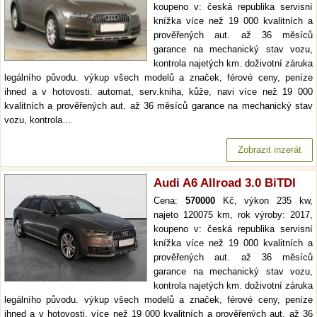
koupeno v: česká republika servisní
knížka více než 19 000 kvalitních a
prověřených aut. až 36 měsíců
garance na mechanický stav vozu,
kontrola najetých km. doživotní záruka
legálního původu. výkup všech modelů a značek, férové ceny, peníze
ihned a v hotovosti. automat, serv.kniha, kůže, navi více než 19 000
kvalitních a prověřených aut. až 36 měsíců garance na mechanický stav
vozu, kontrola…
Zobrazit inzerát
Audi A6 Allroad 3.0 BiTDI
Cena:
570000
Kč, výkon 235 kw,
najeto 120075 km, rok výroby: 2017,
koupeno v: česká republika servisní
knížka více než 19 000 kvalitních a
prověřených aut. až 36 měsíců
garance na mechanický stav vozu,
kontrola najetých km. doživotní záruka
legálního původu. výkup všech modelů a značek, férové ceny, peníze
ihned a v hotovosti. více než 19 000 kvalitních a prověřených aut. až 36