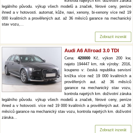
kontrola najetých km. doživotní záruka
legálního původu. výkup všech modelů a značek, férové ceny, peníze
ihned a v hotovosti. automat, kůže, navi, xenony, bi-xenony více než 19
000 kvalitních a prověřených aut. až 36 měsíců garance na mechanický
stav vozu,…
Zobrazit inzerát
Audi A6 Allroad 3.0 TDI
Cena:
420000
Kč, výkon 200 kw,
najeto 194447 km, rok výroby: 2016,
koupeno v: česká republika servisní
knížka více než 19 000 kvalitních a
prověřených aut. až 36 měsíců
garance na mechanický stav vozu,
kontrola najetých km. doživotní záruka
legálního původu. výkup všech modelů a značek, férové ceny, peníze
ihned a v hotovosti. více než 19 000 kvalitních a prověřených aut. až 36
měsíců garance na mechanický stav vozu, kontrola najetých km. doživotní
záruka…
Zobrazit inzerát