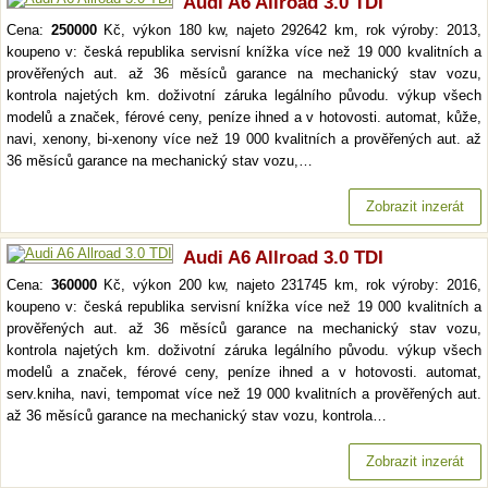
Audi A6 Allroad 3.0 TDI
Cena:
250000
Kč, výkon 180 kw, najeto 292642 km, rok výroby: 2013,
koupeno v: česká republika servisní knížka více než 19 000 kvalitních a
prověřených aut. až 36 měsíců garance na mechanický stav vozu,
kontrola najetých km. doživotní záruka legálního původu. výkup všech
modelů a značek, férové ceny, peníze ihned a v hotovosti. automat, kůže,
navi, xenony, bi-xenony více než 19 000 kvalitních a prověřených aut. až
36 měsíců garance na mechanický stav vozu,…
Zobrazit inzerát
Audi A6 Allroad 3.0 TDI
Cena:
360000
Kč, výkon 200 kw, najeto 231745 km, rok výroby: 2016,
koupeno v: česká republika servisní knížka více než 19 000 kvalitních a
prověřených aut. až 36 měsíců garance na mechanický stav vozu,
kontrola najetých km. doživotní záruka legálního původu. výkup všech
modelů a značek, férové ceny, peníze ihned a v hotovosti. automat,
serv.kniha, navi, tempomat více než 19 000 kvalitních a prověřených aut.
až 36 měsíců garance na mechanický stav vozu, kontrola…
Zobrazit inzerát