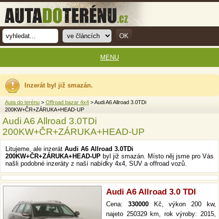
MENU
Inzerát byl již smazán.
Auta do terénu
>
Offroad bazar 4x4
> Audi A6 Allroad 3.0TDi
200KW+ČR+ZÁRUKA+HEAD-UP
Audi A6 Allroad 3.0TDi
200KW+ČR+ZÁRUKA+HEAD-UP
Litujeme, ale inzerát
Audi A6 Allroad 3.0TDi
200KW+ČR+ZÁRUKA+HEAD-UP
byl již smazán. Místo něj jsme pro Vás
našli podobné inzeráty z naší nabídky 4x4, SUV a offroad vozů.
Audi A6 Allroad 3.0 TDI
Cena:
330000
Kč, výkon 200 kw,
najeto 250329 km, rok výroby: 2015,