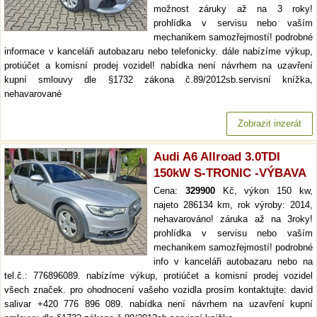
možnost záruky až na 3 roky!
prohlídka v servisu nebo vaším
mechanikem samozřejmostí! podrobné
informace v kanceláři autobazaru nebo telefonicky. dále nabízíme výkup,
protiúčet a komisní prodej vozidel! nabídka není návrhem na uzavření
kupní smlouvy dle §1732 zákona č.89/2012sb.servisní knížka,
nehavarované
Zobrazit inzerát
Audi A6 Allroad 3.0TDI
150kW S-TRONIC -VÝBAVA
Cena:
329900
Kč, výkon 150 kw,
najeto 286134 km, rok výroby: 2014,
nehavarováno! záruka až na 3roky!
prohlídka v servisu nebo vaším
mechanikem samozřejmostí! podrobné
info v kanceláři autobazaru nebo na
tel.č.: 776896089. nabízíme výkup, protiúčet a komisní prodej vozidel
všech značek. pro ohodnocení vašeho vozidla prosím kontaktujte: david
salivar +420 776 896 089. nabídka není návrhem na uzavření kupní