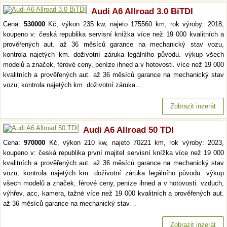
Audi A6 Allroad 3.0 BiTDI
Cena:
530000
Kč, výkon 235 kw, najeto 175560 km, rok výroby: 2018,
koupeno v: česká republika servisní knížka více než 19 000 kvalitních a
prověřených aut. až 36 měsíců garance na mechanický stav vozu,
kontrola najetých km. doživotní záruka legálního původu. výkup všech
modelů a značek, férové ceny, peníze ihned a v hotovosti. více než 19 000
kvalitních a prověřených aut. až 36 měsíců garance na mechanický stav
vozu, kontrola najetých km. doživotní záruka…
Zobrazit inzerát
Audi A6 Allroad 50 TDI
Cena:
970000
Kč, výkon 210 kw, najeto 70221 km, rok výroby: 2023,
koupeno v: česká republika první majitel servisní knížka více než 19 000
kvalitních a prověřených aut. až 36 měsíců garance na mechanický stav
vozu, kontrola najetých km. doživotní záruka legálního původu. výkup
všech modelů a značek, férové ceny, peníze ihned a v hotovosti. vzduch,
výhřev, acc, kamera, tažné více než 19 000 kvalitních a prověřených aut.
až 36 měsíců garance na mechanický stav…
Zobrazit inzerát