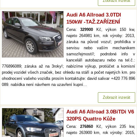
Zobrazit inzerát
Audi A6 Allroad 3.0TDI
150kW -TAŽ.ZAŘÍZENÍ
Cena:
329900
Kč, výkon 150 kw,
najeto 264981 km, rok výroby: 2013,
záruka na původ vozu!; prohlídka v
servisu nebo vaším mechanikem
samozřejmostí!; podrobné info v
kanceláři autobazaru nebo na tel.č.:
776896089; záruka až na 3roky!; nabízíme výkup, protiúčet a komisní
prodej vozidel všech značek, bez ohledu na stáří a počet najetých km. pro
ohodnocení vašeho vozidla prosím kontaktujte: david salivar +420 776 896
089. nabídka není návrhem na uzavření kupní…
Zobrazit inzerát
Audi A6 Allroad 3.0BiTDi V6
320PS Quattro Kůže
Cena:
276860
Kč, výkon 235 kw,
najeto 263900 km, rok výroby: 2015,