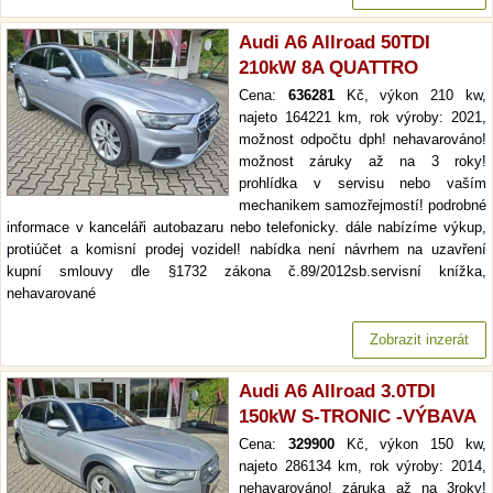
Audi A6 Allroad 50TDI
210kW 8A QUATTRO
Cena:
636281
Kč, výkon 210 kw,
najeto 164221 km, rok výroby: 2021,
možnost odpočtu dph! nehavarováno!
možnost záruky až na 3 roky!
prohlídka v servisu nebo vaším
mechanikem samozřejmostí! podrobné
informace v kanceláři autobazaru nebo telefonicky. dále nabízíme výkup,
protiúčet a komisní prodej vozidel! nabídka není návrhem na uzavření
kupní smlouvy dle §1732 zákona č.89/2012sb.servisní knížka,
nehavarované
Zobrazit inzerát
Audi A6 Allroad 3.0TDI
150kW S-TRONIC -VÝBAVA
Cena:
329900
Kč, výkon 150 kw,
najeto 286134 km, rok výroby: 2014,
nehavarováno! záruka až na 3roky!