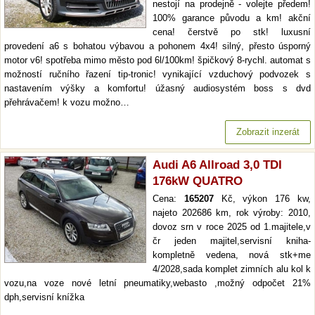
nestojí na prodejně - volejte předem!
100% garance původu a km! akční
cena! čerstvě po stk! luxusní
provedení a6 s bohatou výbavou a pohonem 4x4! silný, přesto úsporný
motor v6! spotřeba mimo město pod 6l/100km! špičkový 8-rychl. automat s
možností ručního řazení tip-tronic! vynikající vzduchový podvozek s
nastavením výšky a komfortu! úžasný audiosystém boss s dvd
přehrávačem! k vozu možno…
Zobrazit inzerát
Audi A6 Allroad 3,0 TDI
176kW QUATRO
Cena:
165207
Kč, výkon 176 kw,
najeto 202686 km, rok výroby: 2010,
dovoz srn v roce 2025 od 1.majitele,v
čr jeden majitel,servisní kniha-
kompletně vedena, nová stk+me
4/2028,sada komplet zimních alu kol k
vozu,na voze nové letní pneumatiky,webasto ,možný odpočet 21%
dph,servisní knížka