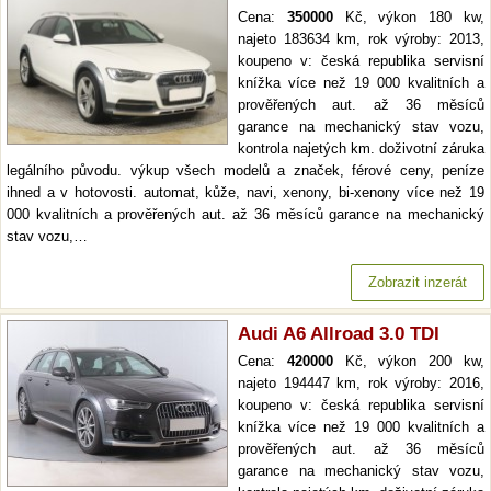
Cena:
350000
Kč, výkon 180 kw,
najeto 183634 km, rok výroby: 2013,
koupeno v: česká republika servisní
knížka více než 19 000 kvalitních a
prověřených aut. až 36 měsíců
garance na mechanický stav vozu,
kontrola najetých km. doživotní záruka
legálního původu. výkup všech modelů a značek, férové ceny, peníze
ihned a v hotovosti. automat, kůže, navi, xenony, bi-xenony více než 19
000 kvalitních a prověřených aut. až 36 měsíců garance na mechanický
stav vozu,…
Zobrazit inzerát
Audi A6 Allroad 3.0 TDI
Cena:
420000
Kč, výkon 200 kw,
najeto 194447 km, rok výroby: 2016,
koupeno v: česká republika servisní
knížka více než 19 000 kvalitních a
prověřených aut. až 36 měsíců
garance na mechanický stav vozu,