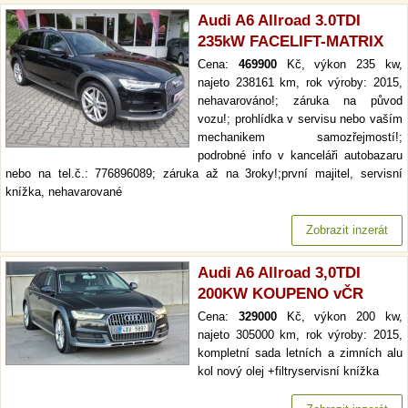
Audi A6 Allroad 3.0TDI
235kW FACELIFT-MATRIX
Cena:
469900
Kč, výkon 235 kw,
najeto 238161 km, rok výroby: 2015,
nehavarováno!; záruka na původ
vozu!; prohlídka v servisu nebo vaším
mechanikem samozřejmostí!;
podrobné info v kanceláři autobazaru
nebo na tel.č.: 776896089; záruka až na 3roky!;první majitel, servisní
knížka, nehavarované
Zobrazit inzerát
Audi A6 Allroad 3,0TDI
200KW KOUPENO vČR
Cena:
329000
Kč, výkon 200 kw,
najeto 305000 km, rok výroby: 2015,
kompletní sada letních a zimních alu
kol nový olej +filtryservisní knížka