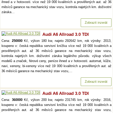
ihned a v hotovosti. více než 19 000 kvalitních a prověřených aut. až 36
měsíců garance na mechanický stav vozu, kontrola najetých km. doživotní
záruka…
Zobrazit inzerát
Audi A6 Allroad 3.0 TDI
Cena:
250000
Kč, výkon 180 kw, najeto 292642 km, rok výroby: 2013,
koupeno v: česká republika servisní knížka více než 19 000 kvalitních a
prověřených aut. až 36 měsíců garance na mechanický stav vozu,
kontrola najetých km. doživotní záruka legálního původu. výkup všech
modelů a značek, férové ceny, peníze ihned a v hotovosti. automat, kůže,
navi, xenony, bi-xenony více než 19 000 kvalitních a prověřených aut. až
36 měsíců garance na mechanický stav vozu,…
Zobrazit inzerát
Audi A6 Allroad 3.0 TDI
Cena:
360000
Kč, výkon 200 kw, najeto 231745 km, rok výroby: 2016,
koupeno v: česká republika servisní knížka více než 19 000 kvalitních a
prověřených aut. až 36 měsíců garance na mechanický stav vozu,