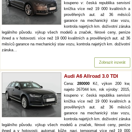
koupeno v: česká republika servisní
knížka více než 19 000 kvalitních a
prověřených aut. až 36 měsíců
garance na mechanický stav vozu,
kontrola najetých km. doživotní záruka
legálního původu. výkup všech modelů a značek, férové ceny, peníze
ihned a v hotovosti. více než 19 000 kvalitních a prověřených aut. až 36
měsíců garance na mechanický stav vozu, kontrola najetých km. doživotní
záruka…
Zobrazit inzerát
Audi A6 Allroad 3.0 TDI
Cena:
280000
Kč, výkon 200 kw,
najeto 267044 km, rok výroby: 2015,
koupeno v: česká republika servisní
knížka více než 19 000 kvalitních a
prověřených aut. až 36 měsíců
garance na mechanický stav vozu,
kontrola najetých km. doživotní záruka
legálního původu. výkup všech modelů a značek, férové ceny, peníze
ihned a v hotovosti. automat, kůže, navi, tempomat více než 19 000