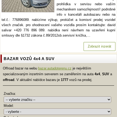
prohlídka v servisu nebo vaším
mechanikem samozřejmostí! podrobné
info v kanceláři autobazaru nebo na
tel.č.: 776896089. nabízíme výkup, protiúčet a komisní prodej vozidel
všech značek. pro ohodnocení vašeho vozidla prosím kontaktujte: david
salivar +420 776 896 089. nabídka není návrhem na uzavření kupní
smlouvy dle §1732 zákona č.89/2012sb.servisní knížka,…
Zobrazit inzerát
BAZAR VOZŮ 4x4 A SUV
Offroad bazar na webu
bazar.autadoterenu.cz
je největším
specializovaným inzertním serverem se zaměřením na auta
4x4
,
SUV
a
offroad
. V aktuální nabídce bazaru je
1777
vozů na prodej.
Značka:
Model: