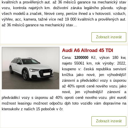
kvalitních a prověřených aut. až 36 měsíců garance na mechanický stav
vozu, kontrola najetých km. doživotní záruka legálního původu. výkup
všech modelů a značek, férové ceny, peníze ihned a v hotovosti. vzduch,
výhřev, acc, kamera, tažné více než 19 000 kvalitních a prověřených aut.
až 36 měsíců garance na mechanický stav…
Zobrazit inzerát
Audi A6 Allroad 45 TDI
Cena:
1200000
Kč, výkon 180 kw,
najeto 55061 km, rok výroby: 2022,
koupeno v: česká republika servisní
knížka jako nové, jen výhodnější!
zánovní a předváděcí vozy s úsporou
až 40% oproti ceně nového vozu. jako
nové, jen výhodnější! zánovní a
předváděcí vozy s úsporou až 40% oproti ceně nového vozu. plní euro6
možnost leasingu možnost odpočtu dph toto vozidlo vám dopravíme na
kteroukoliv z našich 15 poboček v čr.
Zobrazit inzerát