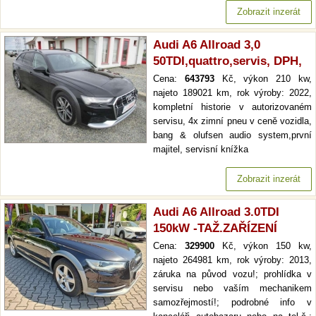
Zobrazit inzerát
Audi A6 Allroad 3,0
50TDI,quattro,servis, DPH,
Cena:
643793
Kč, výkon 210 kw,
najeto 189021 km, rok výroby: 2022,
kompletní historie v autorizovaném
servisu, 4x zimní pneu v ceně vozidla,
bang & olufsen audio system,první
majitel, servisní knížka
Zobrazit inzerát
Audi A6 Allroad 3.0TDI
150kW -TAŽ.ZAŘÍZENÍ
Cena:
329900
Kč, výkon 150 kw,
najeto 264981 km, rok výroby: 2013,
záruka na původ vozu!; prohlídka v
servisu nebo vaším mechanikem
samozřejmostí!; podrobné info v