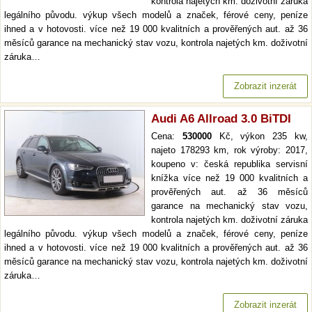
kontrola najetých km. doživotní záruka
legálního původu. výkup všech modelů a značek, férové ceny, peníze
ihned a v hotovosti. více než 19 000 kvalitních a prověřených aut. až 36
měsíců garance na mechanický stav vozu, kontrola najetých km. doživotní
záruka…
Zobrazit inzerát
Audi A6 Allroad 3.0 BiTDI
Cena:
530000
Kč, výkon 235 kw,
najeto 178293 km, rok výroby: 2017,
koupeno v: česká republika servisní
knížka více než 19 000 kvalitních a
prověřených aut. až 36 měsíců
garance na mechanický stav vozu,
kontrola najetých km. doživotní záruka
legálního původu. výkup všech modelů a značek, férové ceny, peníze
ihned a v hotovosti. více než 19 000 kvalitních a prověřených aut. až 36
měsíců garance na mechanický stav vozu, kontrola najetých km. doživotní
záruka…
Zobrazit inzerát