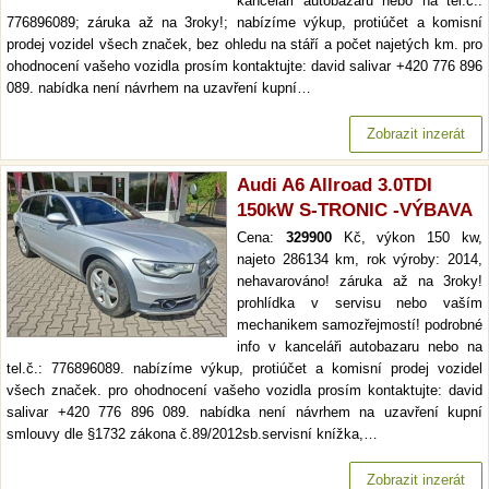
kanceláři autobazaru nebo na tel.č.:
776896089; záruka až na 3roky!; nabízíme výkup, protiúčet a komisní
prodej vozidel všech značek, bez ohledu na stáří a počet najetých km. pro
ohodnocení vašeho vozidla prosím kontaktujte: david salivar +420 776 896
089. nabídka není návrhem na uzavření kupní…
Zobrazit inzerát
Audi A6 Allroad 3.0TDI
150kW S-TRONIC -VÝBAVA
Cena:
329900
Kč, výkon 150 kw,
najeto 286134 km, rok výroby: 2014,
nehavarováno! záruka až na 3roky!
prohlídka v servisu nebo vaším
mechanikem samozřejmostí! podrobné
info v kanceláři autobazaru nebo na
tel.č.: 776896089. nabízíme výkup, protiúčet a komisní prodej vozidel
všech značek. pro ohodnocení vašeho vozidla prosím kontaktujte: david
salivar +420 776 896 089. nabídka není návrhem na uzavření kupní
smlouvy dle §1732 zákona č.89/2012sb.servisní knížka,…
Zobrazit inzerát