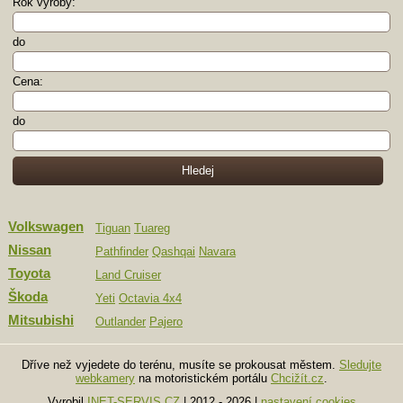
Rok výroby:
do
Cena:
do
Volkswagen
Tiguan
Tuareg
Nissan
Pathfinder
Qashqai
Navara
Toyota
Land Cruiser
Škoda
Yeti
Octavia 4x4
Mitsubishi
Outlander
Pajero
Dříve než vyjedete do terénu, musíte se prokousat městem.
Sledujte
webkamery
na motoristickém portálu
Chcižít.cz
.
Vyrobil
INET-SERVIS.CZ
| 2012 - 2026
|
nastavení cookies