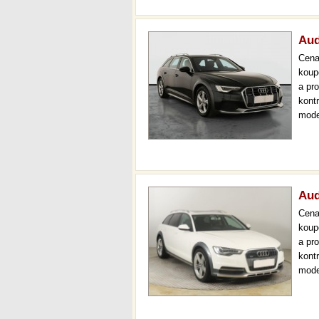
Aud
Cen
koup
a pr
kont
mode
000 
mech
Aud
Cen
koup
a pr
kont
mode
kůže
aut.