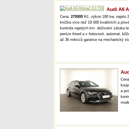
Audi A6 A
Cena:
270000
Kč, výkon 180 kw, najeto 2
knížka více než 19 000 kvalitních a pro
kontrola najetých km. doživotní záruka 
peníze ihned a v hotovosti. automat, kůž
až 36 měsíců garance na mechanický st
Aud
Cen
koup
a pr
kont
mode
000 
mech