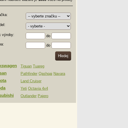
ačka:
el:
 výroby:
do
na:
do
lkswagen
Tiguan
Tuareg
san
Pathfinder
Qashqai
Navara
ota
Land Cruiser
oda
Yeti
Octavia 4x4
subishi
Outlander
Pajero