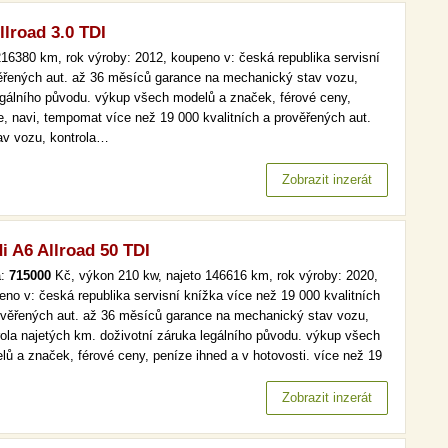
llroad 3.0 TDI
16380 km, rok výroby: 2012, koupeno v: česká republika servisní
věřených aut. až 36 měsíců garance na mechanický stav vozu,
legálního původu. výkup všech modelů a značek, férové ceny,
e, navi, tempomat více než 19 000 kvalitních a prověřených aut.
av vozu, kontrola…
Zobrazit inzerát
i A6 Allroad 50 TDI
a:
715000
Kč, výkon 210 kw, najeto 146616 km, rok výroby: 2020,
eno v: česká republika servisní knížka více než 19 000 kvalitních
ověřených aut. až 36 měsíců garance na mechanický stav vozu,
rola najetých km. doživotní záruka legálního původu. výkup všech
lů a značek, férové ceny, peníze ihned a v hotovosti. více než 19
kvalitních a prověřených aut. až 36 měsíců garance na
anický stav vozu, kontrola najetých km. doživotní záruka…
Zobrazit inzerát