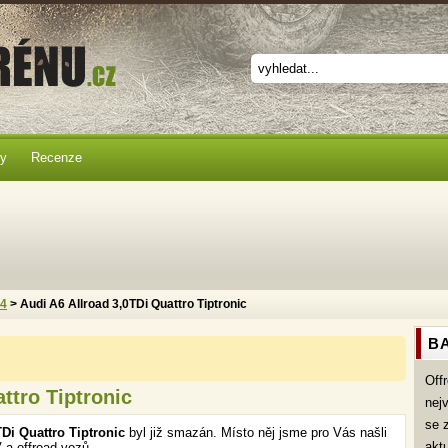
ky
Recenze
x4
> Audi A6 Allroad 3,0TDi Quattro Tiptronic
BA
Off
ttro Tiptronic
nej
se 
Di Quattro Tiptronic
byl již smazán. Místo něj jsme pro Vás našli
akt
 a offroad vozů.