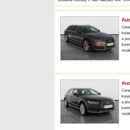
Aud
Cen
koup
a pr
kont
mode
000 
mech
Aud
Cen
koup
a pr
kont
mode
kůže
36 m