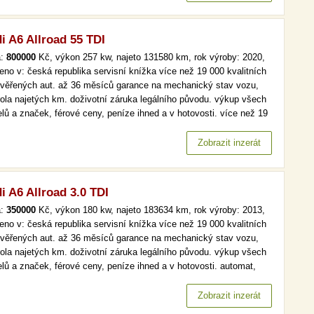
i A6 Allroad 55 TDI
a:
800000
Kč, výkon 257 kw, najeto 131580 km, rok výroby: 2020,
eno v: česká republika servisní knížka více než 19 000 kvalitních
ověřených aut. až 36 měsíců garance na mechanický stav vozu,
rola najetých km. doživotní záruka legálního původu. výkup všech
lů a značek, férové ceny, peníze ihned a v hotovosti. více než 19
kvalitních a prověřených aut. až 36 měsíců garance na
anický stav vozu, kontrola najetých km. doživotní záruka…
Zobrazit inzerát
i A6 Allroad 3.0 TDI
a:
350000
Kč, výkon 180 kw, najeto 183634 km, rok výroby: 2013,
eno v: česká republika servisní knížka více než 19 000 kvalitních
ověřených aut. až 36 měsíců garance na mechanický stav vozu,
rola najetých km. doživotní záruka legálního původu. výkup všech
lů a značek, férové ceny, peníze ihned a v hotovosti. automat,
, navi, xenony, bi-xenony více než 19 000 kvalitních a prověřených
 až 36 měsíců garance na mechanický stav vozu,…
Zobrazit inzerát