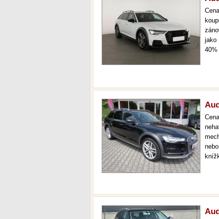
Cen
koup
záno
jako
40% 
odpo
pobo
Aud
Cen
neha
mech
nebo 
kníž
Aud