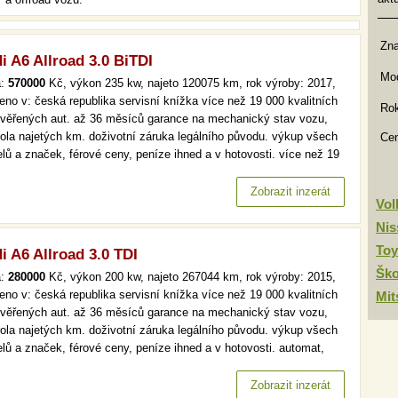
Zn
i A6 Allroad 3.0 BiTDI
Mod
a:
570000
Kč, výkon 235 kw, najeto 120075 km, rok výroby: 2017,
eno v: česká republika servisní knížka více než 19 000 kvalitních
Rok
ověřených aut. až 36 měsíců garance na mechanický stav vozu,
rola najetých km. doživotní záruka legálního původu. výkup všech
Ce
lů a značek, férové ceny, peníze ihned a v hotovosti. více než 19
kvalitních a prověřených aut. až 36 měsíců garance na
anický stav vozu, kontrola najetých km. doživotní záruka…
Zobrazit inzerát
Vo
Nis
Toy
i A6 Allroad 3.0 TDI
Šk
a:
280000
Kč, výkon 200 kw, najeto 267044 km, rok výroby: 2015,
eno v: česká republika servisní knížka více než 19 000 kvalitních
Mit
ověřených aut. až 36 měsíců garance na mechanický stav vozu,
rola najetých km. doživotní záruka legálního původu. výkup všech
lů a značek, férové ceny, peníze ihned a v hotovosti. automat,
, navi, tempomat více než 19 000 kvalitních a prověřených aut. až
ěsíců garance na mechanický stav vozu, kontrola…
Zobrazit inzerát