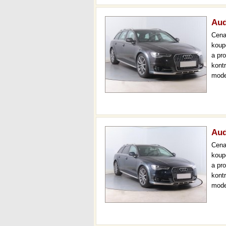
Aud
Cen
koup
a pr
kont
mode
000 
mech
Aud
Cen
koup
a pr
kont
mode
000 
mech