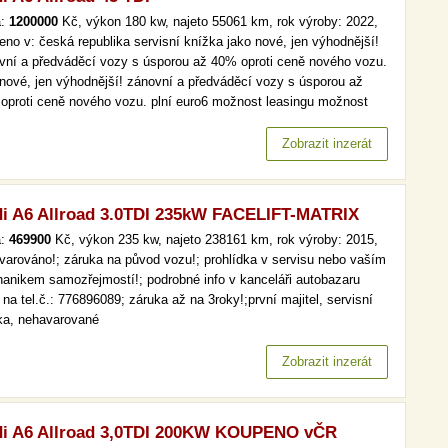
a:
1200000
Kč, výkon 180 kw, najeto 55061 km, rok výroby: 2022,
eno v: česká republika servisní knížka jako nové, jen výhodnější!
vní a předváděcí vozy s úsporou až 40% oproti ceně nového vozu.
 nové, jen výhodnější! zánovní a předváděcí vozy s úsporou až
oproti ceně nového vozu. plní euro6 možnost leasingu možnost
čtu dph toto vozidlo vám dopravíme na kteroukoliv z našich 15
ček v čr.
Zobrazit inzerát
i A6 Allroad 3.0TDI 235kW FACELIFT-MATRIX
a:
469900
Kč, výkon 235 kw, najeto 238161 km, rok výroby: 2015,
varováno!; záruka na původ vozu!; prohlídka v servisu nebo vaším
anikem samozřejmostí!; podrobné info v kanceláři autobazaru
na tel.č.: 776896089; záruka až na 3roky!;první majitel, servisní
ka, nehavarované
Zobrazit inzerát
i A6 Allroad 3,0TDI 200KW KOUPENO vČR