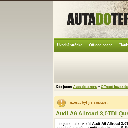
Úvodní stránka
Offroad bazar
Člán
Kde jsem:
Auta do terénu
>
Offroad bazar 4
Inzerát byl již smazán.
Audi A6 Allroad 3,0TDi Qua
Litujeme, ale inzerát
Audi A6 Allroad 3,0T
podobné inzeráty z naší nabídky 4x4, SUV