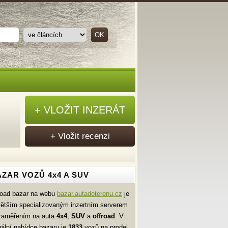
+ VLOŽIT INZERÁT
+ Vložit recenzi
ZAR VOZŮ 4x4 A SUV
road bazar na webu
bazar.autadoterenu.cz
je
větším specializovaným inzertním serverem
zaměřením na auta
4x4
,
SUV
a
offroad
. V
uální nabídce bazaru je
1833
vozů na prodej.