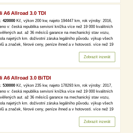
i A6 Allroad 3.0 TDI
a:
420000
Kč, výkon 200 kw, najeto 194447 km, rok výroby: 2016,
eno v: česká republika servisní knížka více než 19 000 kvalitních
ověřených aut. až 36 měsíců garance na mechanický stav vozu,
rola najetých km. doživotní záruka legálního původu. výkup všech
lů a značek, férové ceny, peníze ihned a v hotovosti. více než 19
kvalitních a prověřených aut. až 36 měsíců garance na
anický stav vozu, kontrola najetých km. doživotní záruka…
Zobrazit inzerát
i A6 Allroad 3.0 BiTDI
a:
530000
Kč, výkon 235 kw, najeto 178293 km, rok výroby: 2017,
eno v: česká republika servisní knížka více než 19 000 kvalitních
ověřených aut. až 36 měsíců garance na mechanický stav vozu,
rola najetých km. doživotní záruka legálního původu. výkup všech
lů a značek, férové ceny, peníze ihned a v hotovosti. více než 19
kvalitních a prověřených aut. až 36 měsíců garance na
anický stav vozu, kontrola najetých km. doživotní záruka…
Zobrazit inzerát