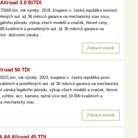
Allroad 3.0 BiTDI
75560 km, rok výroby: 2018, koupeno v: česká republika servisní
věřených aut. až 36 měsíců garance na mechanický stav vozu,
legálního původu. výkup všech modelů a značek, férové ceny,
000 kvalitních a prověřených aut. až 36 měsíců garance na
h km. doživotní záruka…
Zobrazit inzerát
lroad 50 TDI
0221 km, rok výroby: 2023, koupeno v: česká republika první
 kvalitních a prověřených aut. až 36 měsíců garance na mechanický
tní záruka legálního původu. výkup všech modelů a značek, férové
, výhřev, acc, kamera, tažné více než 19 000 kvalitních a
 na mechanický stav…
Zobrazit inzerát
i A6 Allroad 45 TDI