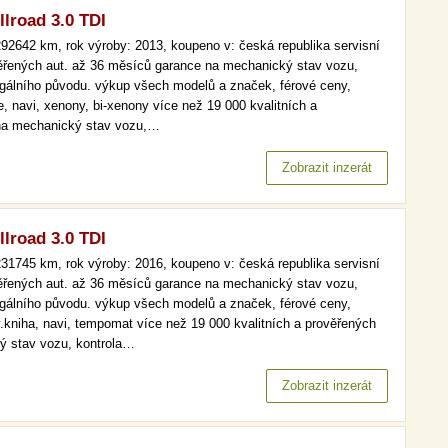
llroad 3.0 TDI
92642 km, rok výroby: 2013, koupeno v: česká republika servisní
věřených aut. až 36 měsíců garance na mechanický stav vozu,
legálního původu. výkup všech modelů a značek, férové ceny,
e, navi, xenony, bi-xenony více než 19 000 kvalitních a
 na mechanický stav vozu,…
Zobrazit inzerát
llroad 3.0 TDI
31745 km, rok výroby: 2016, koupeno v: česká republika servisní
věřených aut. až 36 měsíců garance na mechanický stav vozu,
legálního původu. výkup všech modelů a značek, férové ceny,
v.kniha, navi, tempomat více než 19 000 kvalitních a prověřených
ý stav vozu, kontrola…
Zobrazit inzerát