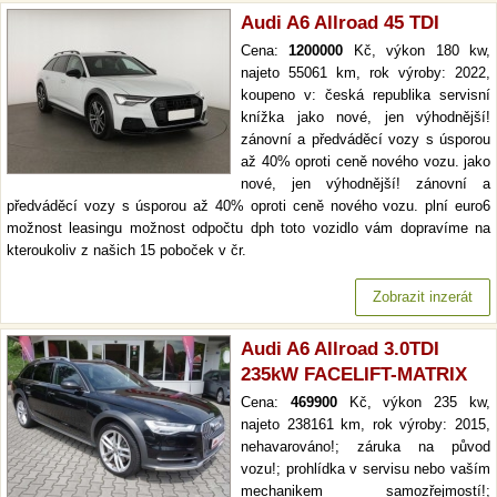
Audi A6 Allroad 45 TDI
Cena:
1200000
Kč, výkon 180 kw,
najeto 55061 km, rok výroby: 2022,
koupeno v: česká republika servisní
knížka jako nové, jen výhodnější!
zánovní a předváděcí vozy s úsporou
až 40% oproti ceně nového vozu. jako
nové, jen výhodnější! zánovní a
předváděcí vozy s úsporou až 40% oproti ceně nového vozu. plní euro6
možnost leasingu možnost odpočtu dph toto vozidlo vám dopravíme na
kteroukoliv z našich 15 poboček v čr.
Zobrazit inzerát
Audi A6 Allroad 3.0TDI
235kW FACELIFT-MATRIX
Cena:
469900
Kč, výkon 235 kw,
najeto 238161 km, rok výroby: 2015,
nehavarováno!; záruka na původ
vozu!; prohlídka v servisu nebo vaším
mechanikem samozřejmostí!;