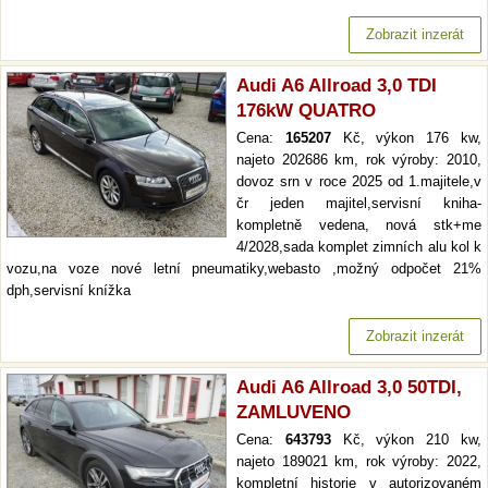
Zobrazit inzerát
Audi A6 Allroad 3,0 TDI
176kW QUATRO
Cena:
165207
Kč, výkon 176 kw,
najeto 202686 km, rok výroby: 2010,
dovoz srn v roce 2025 od 1.majitele,v
čr jeden majitel,servisní kniha-
kompletně vedena, nová stk+me
4/2028,sada komplet zimních alu kol k
vozu,na voze nové letní pneumatiky,webasto ,možný odpočet 21%
dph,servisní knížka
Zobrazit inzerát
Audi A6 Allroad 3,0 50TDI,
ZAMLUVENO
Cena:
643793
Kč, výkon 210 kw,
najeto 189021 km, rok výroby: 2022,
kompletní historie v autorizovaném