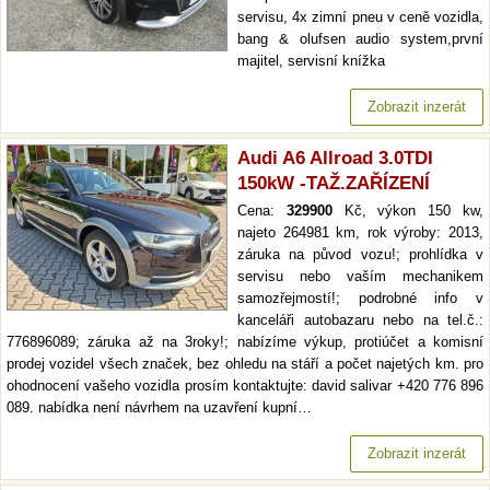
servisu, 4x zimní pneu v ceně vozidla,
bang & olufsen audio system,první
majitel, servisní knížka
Zobrazit inzerát
Audi A6 Allroad 3.0TDI
150kW -TAŽ.ZAŘÍZENÍ
Cena:
329900
Kč, výkon 150 kw,
najeto 264981 km, rok výroby: 2013,
záruka na původ vozu!; prohlídka v
servisu nebo vaším mechanikem
samozřejmostí!; podrobné info v
kanceláři autobazaru nebo na tel.č.:
776896089; záruka až na 3roky!; nabízíme výkup, protiúčet a komisní
prodej vozidel všech značek, bez ohledu na stáří a počet najetých km. pro
ohodnocení vašeho vozidla prosím kontaktujte: david salivar +420 776 896
089. nabídka není návrhem na uzavření kupní…
Zobrazit inzerát