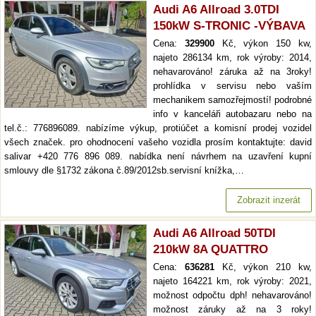
Audi A6 Allroad 3.0TDI
150kW S-TRONIC -VÝBAVA
Cena:
329900
Kč, výkon 150 kw,
najeto 286134 km, rok výroby: 2014,
nehavarováno! záruka až na 3roky!
prohlídka v servisu nebo vaším
mechanikem samozřejmostí! podrobné
info v kanceláři autobazaru nebo na
tel.č.: 776896089. nabízíme výkup, protiúčet a komisní prodej vozidel
všech značek. pro ohodnocení vašeho vozidla prosím kontaktujte: david
salivar +420 776 896 089. nabídka není návrhem na uzavření kupní
smlouvy dle §1732 zákona č.89/2012sb.servisní knížka,…
Zobrazit inzerát
Audi A6 Allroad 50TDI
210kW 8A QUATTRO
Cena:
636281
Kč, výkon 210 kw,
najeto 164221 km, rok výroby: 2021,
možnost odpočtu dph! nehavarováno!
možnost záruky až na 3 roky!