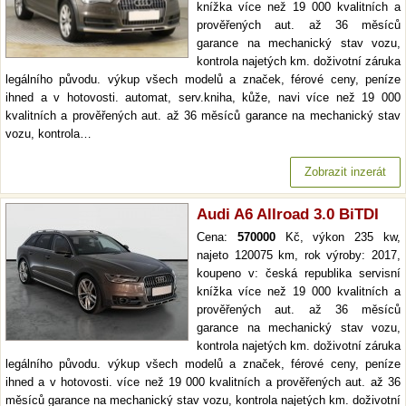
knížka více než 19 000 kvalitních a
prověřených aut. až 36 měsíců
garance na mechanický stav vozu,
kontrola najetých km. doživotní záruka
legálního původu. výkup všech modelů a značek, férové ceny, peníze
ihned a v hotovosti. automat, serv.kniha, kůže, navi více než 19 000
kvalitních a prověřených aut. až 36 měsíců garance na mechanický stav
vozu, kontrola…
Zobrazit inzerát
Audi A6 Allroad 3.0 BiTDI
Cena:
570000
Kč, výkon 235 kw,
najeto 120075 km, rok výroby: 2017,
koupeno v: česká republika servisní
knížka více než 19 000 kvalitních a
prověřených aut. až 36 měsíců
garance na mechanický stav vozu,
kontrola najetých km. doživotní záruka
legálního původu. výkup všech modelů a značek, férové ceny, peníze
ihned a v hotovosti. více než 19 000 kvalitních a prověřených aut. až 36
měsíců garance na mechanický stav vozu, kontrola najetých km. doživotní