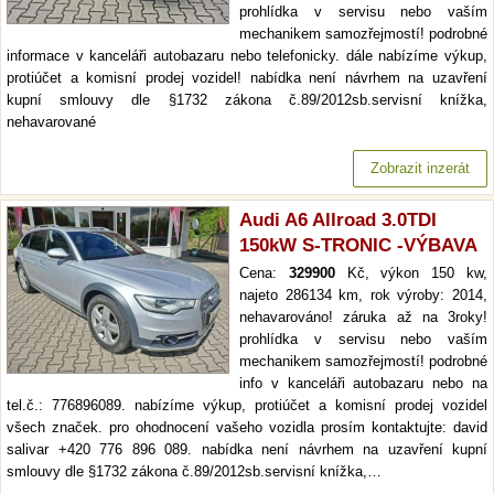
prohlídka v servisu nebo vaším
mechanikem samozřejmostí! podrobné
informace v kanceláři autobazaru nebo telefonicky. dále nabízíme výkup,
protiúčet a komisní prodej vozidel! nabídka není návrhem na uzavření
kupní smlouvy dle §1732 zákona č.89/2012sb.servisní knížka,
nehavarované
Zobrazit inzerát
Audi A6 Allroad 3.0TDI
150kW S-TRONIC -VÝBAVA
Cena:
329900
Kč, výkon 150 kw,
najeto 286134 km, rok výroby: 2014,
nehavarováno! záruka až na 3roky!
prohlídka v servisu nebo vaším
mechanikem samozřejmostí! podrobné
info v kanceláři autobazaru nebo na
tel.č.: 776896089. nabízíme výkup, protiúčet a komisní prodej vozidel
všech značek. pro ohodnocení vašeho vozidla prosím kontaktujte: david
salivar +420 776 896 089. nabídka není návrhem na uzavření kupní
smlouvy dle §1732 zákona č.89/2012sb.servisní knížka,…