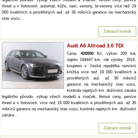
ihned a v hotovosti. automat, kůže, navi, xenony, bi-xenony více než 19
000 kvalitních a prověřených aut. až 36 měsíců garance na mechanický
stav vozu,…
Zobrazit inzerát
Audi A6 Allroad 3.0 TDI
Cena:
420000
Kč, výkon 200 kw,
najeto 194447 km, rok výroby: 2016,
koupeno v: česká republika servisní
knížka více než 19 000 kvalitních a
prověřených aut. až 36 měsíců
garance na mechanický stav vozu,
kontrola najetých km. doživotní záruka
legálního původu. výkup všech modelů a značek, férové ceny, peníze
ihned a v hotovosti. více než 19 000 kvalitních a prověřených aut. až 36
měsíců garance na mechanický stav vozu, kontrola najetých km. doživotní
záruka…
Zobrazit inzerát