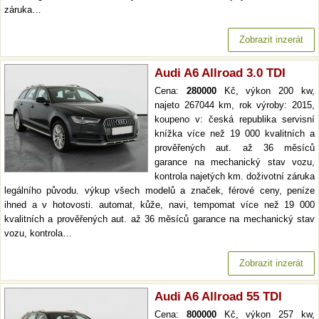
záruka…
Zobrazit inzerát
Audi A6 Allroad 3.0 TDI
Cena:
280000
Kč, výkon 200 kw,
najeto 267044 km, rok výroby: 2015,
koupeno v: česká republika servisní
knížka více než 19 000 kvalitních a
prověřených aut. až 36 měsíců
garance na mechanický stav vozu,
kontrola najetých km. doživotní záruka
legálního původu. výkup všech modelů a značek, férové ceny, peníze
ihned a v hotovosti. automat, kůže, navi, tempomat více než 19 000
kvalitních a prověřených aut. až 36 měsíců garance na mechanický stav
vozu, kontrola…
Zobrazit inzerát
Audi A6 Allroad 55 TDI
Cena:
800000
Kč, výkon 257 kw,