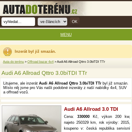
MENU
Inzerát byl již smazán.
Auta do terénu
>
Offroad bazar 4x4
> Audi A6 Allroad Qttro 3.0biTDI TTr
Audi A6 Allroad Qttro 3.0biTDI TTr
Litujeme, ale inzerát
Audi A6 Allroad Qttro 3.0biTDI TTr
byl již smazán.
Místo něj jsme pro Vás našli podobné inzeráty z naší nabídky 4x4, SUV
a offroad vozů.
Audi A6 Allroad 3.0 TDI
Cena:
330000
Kč, výkon 200 kw,
najeto 250329 km, rok výroby: 2015,
koupeno v: česká republika servisní