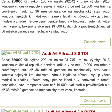
Cena:
250000
Kč, výkon 180 kw, najeto 292642 km, rok výroby: 2013,
koupeno v: česká republika servisní knížka více než 19 000 kvalitních a
prověřených aut. až 36 měsíců garance na mechanický stav vozu,
kontrola najetých km. doživotní záruka legálního původu. výkup všech
modelů a značek, férové ceny, peníze ihned a v hotovosti. automat, kůže,
navi, xenony, bi-xenony více než 19 000 kvalitních a prověřených aut. až
36 měsíců garance na mechanický stav vozu,…
Zobrazit inzerát
Audi A6 Allroad 3.0 TDI
Cena:
360000
Kč, výkon 200 kw, najeto 231745 km, rok výroby: 2016,
koupeno v: česká republika servisní knížka více než 19 000 kvalitních a
prověřených aut. až 36 měsíců garance na mechanický stav vozu,
kontrola najetých km. doživotní záruka legálního původu. výkup všech
modelů a značek, férové ceny, peníze ihned a v hotovosti. automat,
serv.kniha, navi, tempomat více než 19 000 kvalitních a prověřených aut.
až 36 měsíců garance na mechanický stav vozu, kontrola…
Zobrazit inzerát