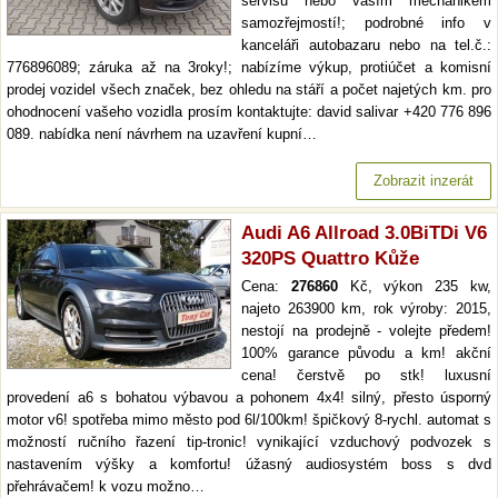
servisu nebo vaším mechanikem
samozřejmostí!; podrobné info v
kanceláři autobazaru nebo na tel.č.:
776896089; záruka až na 3roky!; nabízíme výkup, protiúčet a komisní
prodej vozidel všech značek, bez ohledu na stáří a počet najetých km. pro
ohodnocení vašeho vozidla prosím kontaktujte: david salivar +420 776 896
089. nabídka není návrhem na uzavření kupní…
Zobrazit inzerát
Audi A6 Allroad 3.0BiTDi V6
320PS Quattro Kůže
Cena:
276860
Kč, výkon 235 kw,
najeto 263900 km, rok výroby: 2015,
nestojí na prodejně - volejte předem!
100% garance původu a km! akční
cena! čerstvě po stk! luxusní
provedení a6 s bohatou výbavou a pohonem 4x4! silný, přesto úsporný
motor v6! spotřeba mimo město pod 6l/100km! špičkový 8-rychl. automat s
možností ručního řazení tip-tronic! vynikající vzduchový podvozek s
nastavením výšky a komfortu! úžasný audiosystém boss s dvd
přehrávačem! k vozu možno…