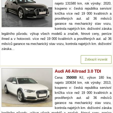
najeto 131580 km, rok výroby: 2020,
koupeno v: česká republika servisní
knížka více než 19 000 kvalitních a
prověřených aut. až 36 měsíců
garance na mechanický stav vozu,
kontrola najetých km. doživotní záruka
legálního původu. výkup všech modelů a značek, férové ceny, peníze
ihned a v hotovosti. více než 19 000 kvalitních a prověřených aut. až 36
měsíců garance na mechanický stav vozu, kontrola najetých km. doživotní
záruka…
Zobrazit inzerát
Audi A6 Allroad 3.0 TDI
Cena:
350000
Kč, výkon 180 kw,
najeto 183634 km, rok výroby: 2013,
koupeno v: česká republika servisní
knížka více než 19 000 kvalitních a
prověřených aut. až 36 měsíců
garance na mechanický stav vozu,
kontrola najetých km. doživotní záruka
legálního původu. výkup všech modelů a značek, férové ceny, peníze