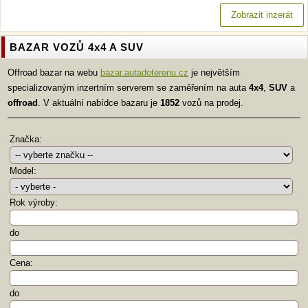
Zobrazit inzerát
BAZAR VOZŮ 4x4 A SUV
Offroad bazar na webu
bazar.autadoterenu.cz
je největším
specializovaným inzertním serverem se zaměřením na auta
4x4
,
SUV
a
offroad
. V aktuální nabídce bazaru je
1852
vozů na prodej.
Značka:
Model:
Rok výroby:
do
Cena:
do