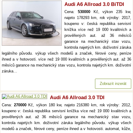
Audi A6 Allroad 3.0 BiTDI
Cena:
530000
Kč, výkon 235 kw,
najeto 178293 km, rok výroby: 2017,
koupeno v: česká republika servisní
knížka více než 19 000 kvalitních a
prověřených aut. až 36 měsíců
garance na mechanický stav vozu,
kontrola najetých km. doživotní záruka
legálního původu. výkup všech modelů a značek, férové ceny, peníze
ihned a v hotovosti. více než 19 000 kvalitních a prověřených aut. až 36
měsíců garance na mechanický stav vozu, kontrola najetých km. doživotní
záruka…
Zobrazit inzerát
Audi A6 Allroad 3.0 TDI
Cena:
270000
Kč, výkon 180 kw, najeto 216380 km, rok výroby: 2012,
koupeno v: česká republika servisní knížka více než 19 000 kvalitních a
prověřených aut. až 36 měsíců garance na mechanický stav vozu,
kontrola najetých km. doživotní záruka legálního původu. výkup všech
modelů a značek, férové ceny, peníze ihned a v hotovosti. automat, kůže,