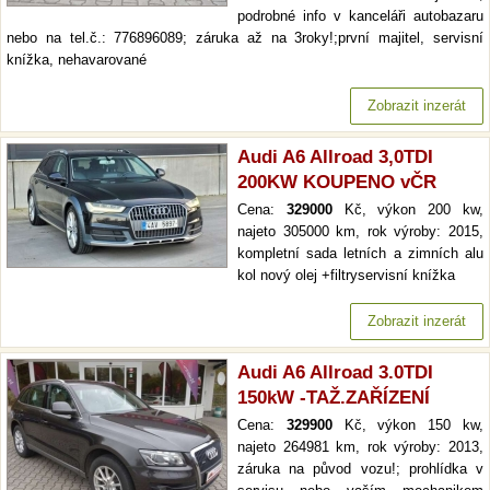
podrobné info v kanceláři autobazaru
nebo na tel.č.: 776896089; záruka až na 3roky!;první majitel, servisní
knížka, nehavarované
Zobrazit inzerát
Audi A6 Allroad 3,0TDI
200KW KOUPENO vČR
Cena:
329000
Kč, výkon 200 kw,
najeto 305000 km, rok výroby: 2015,
kompletní sada letních a zimních alu
kol nový olej +filtryservisní knížka
Zobrazit inzerát
Audi A6 Allroad 3.0TDI
150kW -TAŽ.ZAŘÍZENÍ
Cena:
329900
Kč, výkon 150 kw,
najeto 264981 km, rok výroby: 2013,
záruka na původ vozu!; prohlídka v