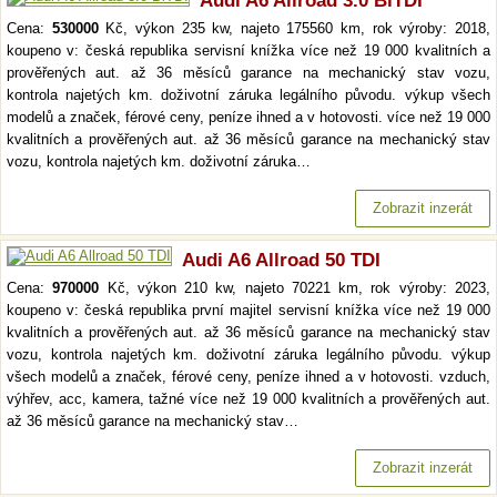
Audi A6 Allroad 3.0 BiTDI
Cena:
530000
Kč, výkon 235 kw, najeto 175560 km, rok výroby: 2018,
koupeno v: česká republika servisní knížka více než 19 000 kvalitních a
prověřených aut. až 36 měsíců garance na mechanický stav vozu,
kontrola najetých km. doživotní záruka legálního původu. výkup všech
modelů a značek, férové ceny, peníze ihned a v hotovosti. více než 19 000
kvalitních a prověřených aut. až 36 měsíců garance na mechanický stav
vozu, kontrola najetých km. doživotní záruka…
Zobrazit inzerát
Audi A6 Allroad 50 TDI
Cena:
970000
Kč, výkon 210 kw, najeto 70221 km, rok výroby: 2023,
koupeno v: česká republika první majitel servisní knížka více než 19 000
kvalitních a prověřených aut. až 36 měsíců garance na mechanický stav
vozu, kontrola najetých km. doživotní záruka legálního původu. výkup
všech modelů a značek, férové ceny, peníze ihned a v hotovosti. vzduch,
výhřev, acc, kamera, tažné více než 19 000 kvalitních a prověřených aut.
až 36 měsíců garance na mechanický stav…
Zobrazit inzerát