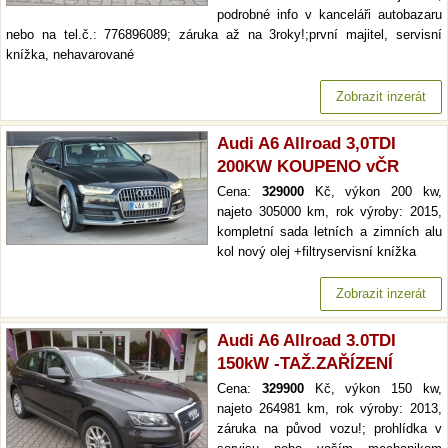
podrobné info v kanceláři autobazaru
nebo na tel.č.: 776896089; záruka až na 3roky!;první majitel, servisní
knížka, nehavarované
Zobrazit inzerát
Audi A6 Allroad 3,0TDI
200KW KOUPENO vČR
Cena:
329000
Kč, výkon 200 kw,
najeto 305000 km, rok výroby: 2015,
kompletní sada letních a zimních alu
kol nový olej +filtryservisní knížka
Zobrazit inzerát
Audi A6 Allroad 3.0TDI
150kW -TAŽ.ZAŘÍZENÍ
Cena:
329900
Kč, výkon 150 kw,
najeto 264981 km, rok výroby: 2013,
záruka na původ vozu!; prohlídka v