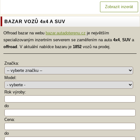
Zobrazit inzerát
BAZAR VOZŮ 4x4 A SUV
Offroad bazar na webu
bazar.autadoterenu.cz
je největším
specializovaným inzertním serverem se zaměřením na auta
4x4
,
SUV
a
offroad
. V aktuální nabídce bazaru je
1852
vozů na prodej.
Značka:
Model:
Rok výroby:
do
Cena:
do