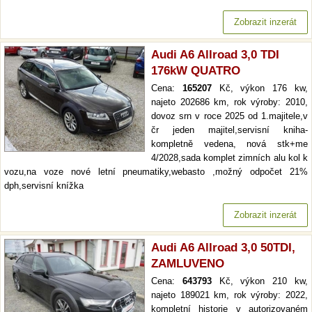
Zobrazit inzerát
Audi A6 Allroad 3,0 TDI
176kW QUATRO
Cena:
165207
Kč, výkon 176 kw,
najeto 202686 km, rok výroby: 2010,
dovoz srn v roce 2025 od 1.majitele,v
čr jeden majitel,servisní kniha-
kompletně vedena, nová stk+me
4/2028,sada komplet zimních alu kol k
vozu,na voze nové letní pneumatiky,webasto ,možný odpočet 21%
dph,servisní knížka
Zobrazit inzerát
Audi A6 Allroad 3,0 50TDI,
ZAMLUVENO
Cena:
643793
Kč, výkon 210 kw,
najeto 189021 km, rok výroby: 2022,
kompletní historie v autorizovaném