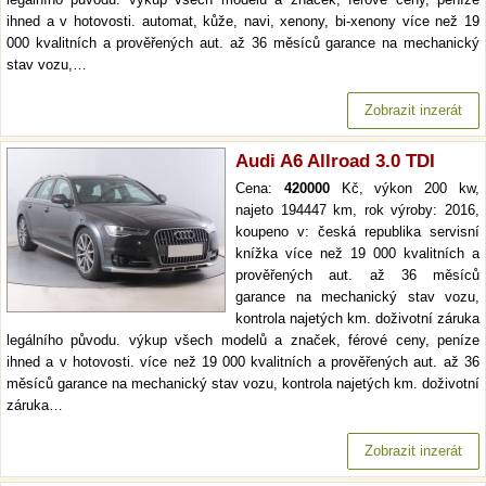
ihned a v hotovosti. automat, kůže, navi, xenony, bi-xenony více než 19
000 kvalitních a prověřených aut. až 36 měsíců garance na mechanický
stav vozu,…
Zobrazit inzerát
Audi A6 Allroad 3.0 TDI
Cena:
420000
Kč, výkon 200 kw,
najeto 194447 km, rok výroby: 2016,
koupeno v: česká republika servisní
knížka více než 19 000 kvalitních a
prověřených aut. až 36 měsíců
garance na mechanický stav vozu,
kontrola najetých km. doživotní záruka
legálního původu. výkup všech modelů a značek, férové ceny, peníze
ihned a v hotovosti. více než 19 000 kvalitních a prověřených aut. až 36
měsíců garance na mechanický stav vozu, kontrola najetých km. doživotní
záruka…
Zobrazit inzerát