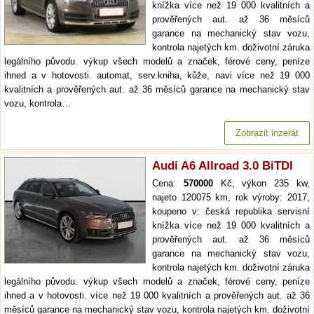
knížka více než 19 000 kvalitních a
prověřených aut. až 36 měsíců
garance na mechanický stav vozu,
kontrola najetých km. doživotní záruka
legálního původu. výkup všech modelů a značek, férové ceny, peníze
ihned a v hotovosti. automat, serv.kniha, kůže, navi více než 19 000
kvalitních a prověřených aut. až 36 měsíců garance na mechanický stav
vozu, kontrola…
Zobrazit inzerát
Audi A6 Allroad 3.0 BiTDI
Cena:
570000
Kč, výkon 235 kw,
najeto 120075 km, rok výroby: 2017,
koupeno v: česká republika servisní
knížka více než 19 000 kvalitních a
prověřených aut. až 36 měsíců
garance na mechanický stav vozu,
kontrola najetých km. doživotní záruka
legálního původu. výkup všech modelů a značek, férové ceny, peníze
ihned a v hotovosti. více než 19 000 kvalitních a prověřených aut. až 36
měsíců garance na mechanický stav vozu, kontrola najetých km. doživotní