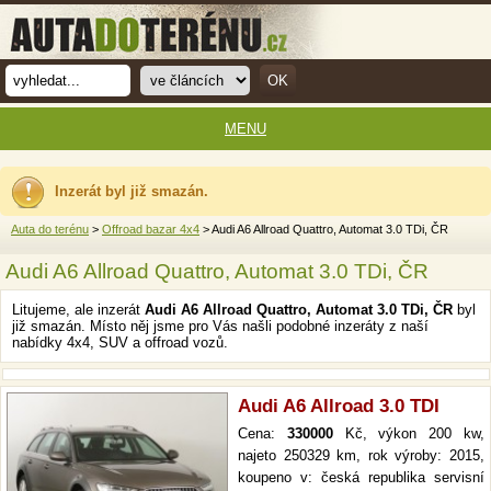
MENU
Inzerát byl již smazán.
Auta do terénu
>
Offroad bazar 4x4
> Audi A6 Allroad Quattro, Automat 3.0 TDi, ČR
Audi A6 Allroad Quattro, Automat 3.0 TDi, ČR
Litujeme, ale inzerát
Audi A6 Allroad Quattro, Automat 3.0 TDi, ČR
byl
již smazán. Místo něj jsme pro Vás našli podobné inzeráty z naší
nabídky 4x4, SUV a offroad vozů.
Audi A6 Allroad 3.0 TDI
Cena:
330000
Kč, výkon 200 kw,
najeto 250329 km, rok výroby: 2015,
koupeno v: česká republika servisní