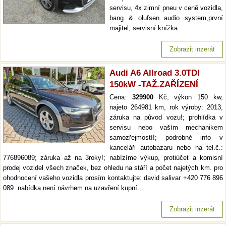
servisu, 4x zimní pneu v ceně vozidla,
bang & olufsen audio system,první
majitel, servisní knížka
Zobrazit inzerát
Audi A6 Allroad 3.0TDI
150kW -TAŽ.ZAŘÍZENÍ
Cena:
329900
Kč, výkon 150 kw,
najeto 264981 km, rok výroby: 2013,
záruka na původ vozu!; prohlídka v
servisu nebo vaším mechanikem
samozřejmostí!; podrobné info v
kanceláři autobazaru nebo na tel.č.:
776896089; záruka až na 3roky!; nabízíme výkup, protiúčet a komisní
prodej vozidel všech značek, bez ohledu na stáří a počet najetých km. pro
ohodnocení vašeho vozidla prosím kontaktujte: david salivar +420 776 896
089. nabídka není návrhem na uzavření kupní…
Zobrazit inzerát