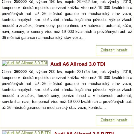
Cena:
250000
Kč, výkon 180 kw, najeto 292642 km, rok výroby: 2013,
koupeno v: česká republika servisní knížka více než 19 000 kvalitních a
prověřených aut. až 36 měsíců garance na mechanický stav vozu,
kontrola najetých km. doživotní záruka legálního původu. výkup všech
modelů a značek, férové ceny, peníze ihned a v hotovosti. automat, kůže,
navi, xenony, bi-xenony více než 19 000 kvalitních a prověřených aut. až
36 měsíců garance na mechanický stav vozu,…
Zobrazit inzerát
Audi A6 Allroad 3.0 TDI
Cena:
360000
Kč, výkon 200 kw, najeto 231745 km, rok výroby: 2016,
koupeno v: česká republika servisní knížka více než 19 000 kvalitních a
prověřených aut. až 36 měsíců garance na mechanický stav vozu,
kontrola najetých km. doživotní záruka legálního původu. výkup všech
modelů a značek, férové ceny, peníze ihned a v hotovosti. automat,
serv.kniha, navi, tempomat více než 19 000 kvalitních a prověřených aut.
až 36 měsíců garance na mechanický stav vozu, kontrola…
Zobrazit inzerát