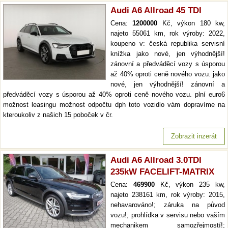
Audi A6 Allroad 45 TDI
Cena:
1200000
Kč, výkon 180 kw,
najeto 55061 km, rok výroby: 2022,
koupeno v: česká republika servisní
knížka jako nové, jen výhodnější!
zánovní a předváděcí vozy s úsporou
až 40% oproti ceně nového vozu. jako
nové, jen výhodnější! zánovní a
předváděcí vozy s úsporou až 40% oproti ceně nového vozu. plní euro6
možnost leasingu možnost odpočtu dph toto vozidlo vám dopravíme na
kteroukoliv z našich 15 poboček v čr.
Zobrazit inzerát
Audi A6 Allroad 3.0TDI
235kW FACELIFT-MATRIX
Cena:
469900
Kč, výkon 235 kw,
najeto 238161 km, rok výroby: 2015,
nehavarováno!; záruka na původ
vozu!; prohlídka v servisu nebo vaším
mechanikem samozřejmostí!;