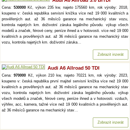
Audi A6 Allroad 3.0 BiTDI
Cena:
530000
Kč, výkon 235 kw, najeto 175560 km, rok výroby: 2018,
koupeno v: česká republika servisní knížka více než 19 000 kvalitních a
prověřených aut. až 36 měsíců garance na mechanický stav vozu,
kontrola najetých km. doživotní záruka legálního původu. výkup všech
modelů a značek, férové ceny, peníze ihned a v hotovosti. více než 19 000
kvalitních a prověřených aut. až 36 měsíců garance na mechanický stav
vozu, kontrola najetých km. doživotní záruka…
Zobrazit inzerát
Audi A6 Allroad 50 TDI
Cena:
970000
Kč, výkon 210 kw, najeto 70221 km, rok výroby: 2023,
koupeno v: česká republika první majitel servisní knížka více než 19 000
kvalitních a prověřených aut. až 36 měsíců garance na mechanický stav
vozu, kontrola najetých km. doživotní záruka legálního původu. výkup
všech modelů a značek, férové ceny, peníze ihned a v hotovosti. vzduch,
výhřev, acc, kamera, tažné více než 19 000 kvalitních a prověřených aut.
až 36 měsíců garance na mechanický stav…
Zobrazit inzerát