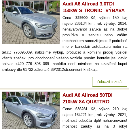
Audi A6 Allroad 3.0TDI
150kW S-TRONIC -VÝBAVA
Cena:
329900
Kč, výkon 150 kw,
najeto 286134 km, rok výroby: 2014,
nehavarováno! záruka až na 3roky!
prohlídka v servisu nebo vaším
mechanikem samozřejmostí! podrobné
info v kanceláři autobazaru nebo na
tel.č.: 776896089. nabízíme výkup, protiúčet a komisní prodej vozidel
všech značek. pro ohodnocení vašeho vozidla prosím kontaktujte: david
salivar +420 776 896 089. nabídka není návrhem na uzavření kupní
smlouvy dle §1732 zákona č.89/2012sb.servisní knížka,…
Zobrazit inzerát
Audi A6 Allroad 50TDI
210kW 8A QUATTRO
Cena:
636281
Kč, výkon 210 kw,
najeto 164221 km, rok výroby: 2021,
možnost odpočtu dph! nehavarováno!
možnost záruky až na 3 roky!