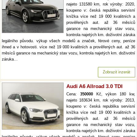
najeto 131580 km, rok výroby: 2020,
koupeno v: česká republika servisní
knížka více než 19 000 kvalitních a
prověřených aut. až 36 měsíců
garance na mechanický stav vozu,
kontrola najetých km. doživotní záruka
legálního původu. výkup všech modelů a značek, férové ceny, peníze
ihned a v hotovosti. více než 19 000 kvalitních a prověřených aut. až 36
měsíců garance na mechanický stav vozu, kontrola najetých km. doživotní
záruka…
Zobrazit inzerát
Audi A6 Allroad 3.0 TDI
Cena:
350000
Kč, výkon 180 kw,
najeto 183634 km, rok výroby: 2013,
koupeno v: česká republika servisní
knížka více než 19 000 kvalitních a
prověřených aut. až 36 měsíců
garance na mechanický stav vozu,
kontrola najetých km. doživotní záruka
legálního původu. výkup všech modelů a značek, férové ceny, peníze