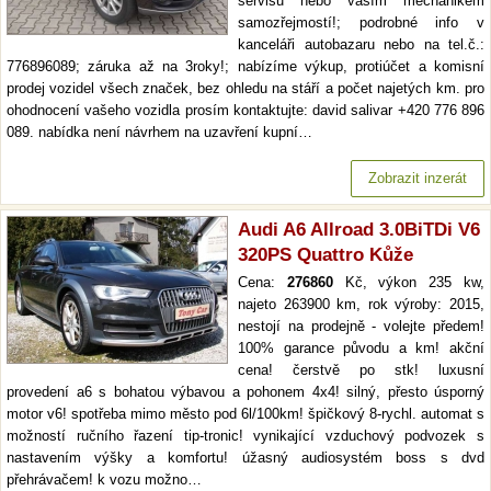
servisu nebo vaším mechanikem
samozřejmostí!; podrobné info v
kanceláři autobazaru nebo na tel.č.:
776896089; záruka až na 3roky!; nabízíme výkup, protiúčet a komisní
prodej vozidel všech značek, bez ohledu na stáří a počet najetých km. pro
ohodnocení vašeho vozidla prosím kontaktujte: david salivar +420 776 896
089. nabídka není návrhem na uzavření kupní…
Zobrazit inzerát
Audi A6 Allroad 3.0BiTDi V6
320PS Quattro Kůže
Cena:
276860
Kč, výkon 235 kw,
najeto 263900 km, rok výroby: 2015,
nestojí na prodejně - volejte předem!
100% garance původu a km! akční
cena! čerstvě po stk! luxusní
provedení a6 s bohatou výbavou a pohonem 4x4! silný, přesto úsporný
motor v6! spotřeba mimo město pod 6l/100km! špičkový 8-rychl. automat s
možností ručního řazení tip-tronic! vynikající vzduchový podvozek s
nastavením výšky a komfortu! úžasný audiosystém boss s dvd
přehrávačem! k vozu možno…