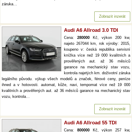
záruka…
Zobrazit inzerát
Audi A6 Allroad 3.0 TDI
Cena:
280000
Kč, výkon 200 kw,
najeto 267044 km, rok výroby: 2015,
koupeno v: česká republika servisní
knížka více než 19 000 kvalitních a
prověřených aut. až 36 měsíců
garance na mechanický stav vozu,
kontrola najetých km. doživotní záruka
legálního původu. výkup všech modelů a značek, férové ceny, peníze
ihned a v hotovosti. automat, kůže, navi, tempomat více než 19 000
kvalitních a prověřených aut. až 36 měsíců garance na mechanický stav
vozu, kontrola…
Zobrazit inzerát
Audi A6 Allroad 55 TDI
Cena:
800000
Kč, výkon 257 kw,