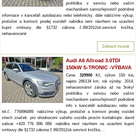
prohlídka v servisu nebo vaším
mechanikem samozřejmostí! podrobné
informace v kanceláři autobazaru nebo telefonicky. dále nabízíme výkup,
protiúčet a komisní prodej vozidel! nabídka není návrhem na uzavření
kupní smlouvy dle §1732 zákona č.89/2012sb.servisní knížka,
nehavarované
Zobrazit inzerát
Audi A6 Allroad 3.0TDI
150kW S-TRONIC -VÝBAVA
Cena:
329900
Kč, výkon 150 kw,
najeto 286134 km, rok výroby: 2014,
nehavarováno! záruka až na 3roky!
prohlídka v servisu nebo vaším
mechanikem samozřejmostí! podrobné
info v kanceláři autobazaru nebo na
tel.č.: 776896089. nabízíme výkup, protiúčet a komisní prodej vozidel
všech značek. pro ohodnocení vašeho vozidla prosím kontaktujte: david
salivar +420 776 896 089. nabídka není návrhem na uzavření kupní
smlouvy dle §1732 zákona č.89/2012sb.servisní knížka,…