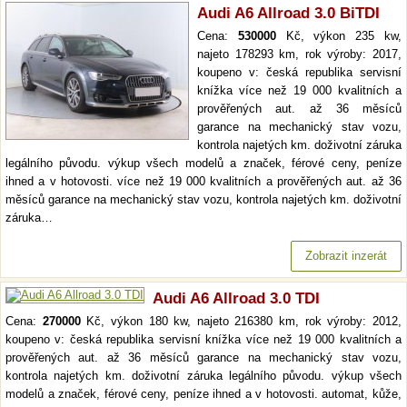
Audi A6 Allroad 3.0 BiTDI
Cena:
530000
Kč, výkon 235 kw,
najeto 178293 km, rok výroby: 2017,
koupeno v: česká republika servisní
knížka více než 19 000 kvalitních a
prověřených aut. až 36 měsíců
garance na mechanický stav vozu,
kontrola najetých km. doživotní záruka
legálního původu. výkup všech modelů a značek, férové ceny, peníze
ihned a v hotovosti. více než 19 000 kvalitních a prověřených aut. až 36
měsíců garance na mechanický stav vozu, kontrola najetých km. doživotní
záruka…
Zobrazit inzerát
Audi A6 Allroad 3.0 TDI
Cena:
270000
Kč, výkon 180 kw, najeto 216380 km, rok výroby: 2012,
koupeno v: česká republika servisní knížka více než 19 000 kvalitních a
prověřených aut. až 36 měsíců garance na mechanický stav vozu,
kontrola najetých km. doživotní záruka legálního původu. výkup všech
modelů a značek, férové ceny, peníze ihned a v hotovosti. automat, kůže,