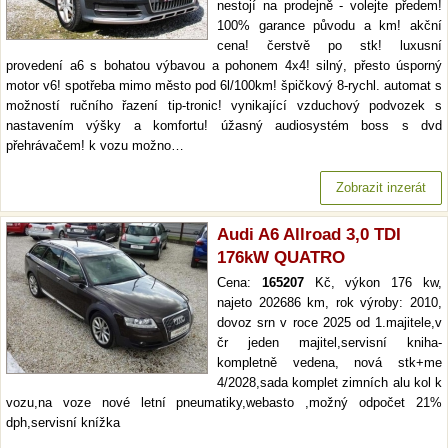
nestojí na prodejně - volejte předem!
100% garance původu a km! akční
cena! čerstvě po stk! luxusní
provedení a6 s bohatou výbavou a pohonem 4x4! silný, přesto úsporný
motor v6! spotřeba mimo město pod 6l/100km! špičkový 8-rychl. automat s
možností ručního řazení tip-tronic! vynikající vzduchový podvozek s
nastavením výšky a komfortu! úžasný audiosystém boss s dvd
přehrávačem! k vozu možno…
Zobrazit inzerát
Audi A6 Allroad 3,0 TDI
176kW QUATRO
Cena:
165207
Kč, výkon 176 kw,
najeto 202686 km, rok výroby: 2010,
dovoz srn v roce 2025 od 1.majitele,v
čr jeden majitel,servisní kniha-
kompletně vedena, nová stk+me
4/2028,sada komplet zimních alu kol k
vozu,na voze nové letní pneumatiky,webasto ,možný odpočet 21%
dph,servisní knížka