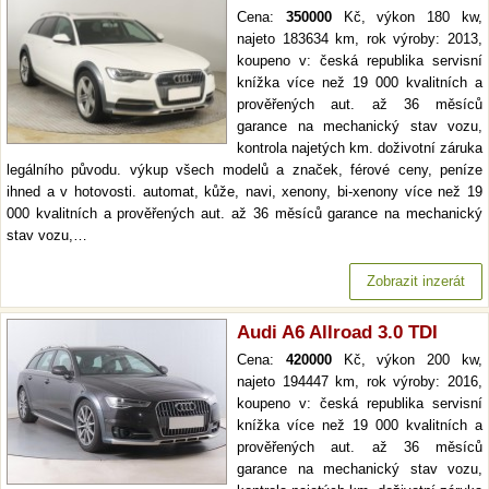
Cena:
350000
Kč, výkon 180 kw,
najeto 183634 km, rok výroby: 2013,
koupeno v: česká republika servisní
knížka více než 19 000 kvalitních a
prověřených aut. až 36 měsíců
garance na mechanický stav vozu,
kontrola najetých km. doživotní záruka
legálního původu. výkup všech modelů a značek, férové ceny, peníze
ihned a v hotovosti. automat, kůže, navi, xenony, bi-xenony více než 19
000 kvalitních a prověřených aut. až 36 měsíců garance na mechanický
stav vozu,…
Zobrazit inzerát
Audi A6 Allroad 3.0 TDI
Cena:
420000
Kč, výkon 200 kw,
najeto 194447 km, rok výroby: 2016,
koupeno v: česká republika servisní
knížka více než 19 000 kvalitních a
prověřených aut. až 36 měsíců
garance na mechanický stav vozu,