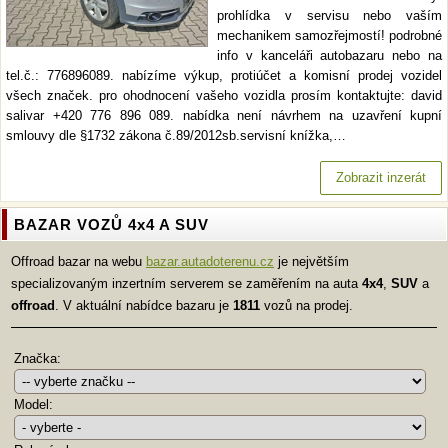
prohlídka v servisu nebo vaším
mechanikem samozřejmostí! podrobné
info v kanceláři autobazaru nebo na
tel.č.: 776896089. nabízíme výkup, protiúčet a komisní prodej vozidel
všech značek. pro ohodnocení vašeho vozidla prosím kontaktujte: david
salivar +420 776 896 089. nabídka není návrhem na uzavření kupní
smlouvy dle §1732 zákona č.89/2012sb.servisní knížka,…
Zobrazit inzerát
BAZAR VOZŮ 4x4 A SUV
Offroad bazar na webu
bazar.autadoterenu.cz
je největším
specializovaným inzertním serverem se zaměřením na auta
4x4
,
SUV
a
offroad
. V aktuální nabídce bazaru je
1811
vozů na prodej.
Značka:
Model: