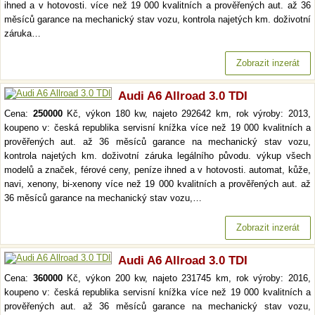
ihned a v hotovosti. více než 19 000 kvalitních a prověřených aut. až 36
měsíců garance na mechanický stav vozu, kontrola najetých km. doživotní
záruka…
Zobrazit inzerát
Audi A6 Allroad 3.0 TDI
Cena:
250000
Kč, výkon 180 kw, najeto 292642 km, rok výroby: 2013,
koupeno v: česká republika servisní knížka více než 19 000 kvalitních a
prověřených aut. až 36 měsíců garance na mechanický stav vozu,
kontrola najetých km. doživotní záruka legálního původu. výkup všech
modelů a značek, férové ceny, peníze ihned a v hotovosti. automat, kůže,
navi, xenony, bi-xenony více než 19 000 kvalitních a prověřených aut. až
36 měsíců garance na mechanický stav vozu,…
Zobrazit inzerát
Audi A6 Allroad 3.0 TDI
Cena:
360000
Kč, výkon 200 kw, najeto 231745 km, rok výroby: 2016,
koupeno v: česká republika servisní knížka více než 19 000 kvalitních a
prověřených aut. až 36 měsíců garance na mechanický stav vozu,