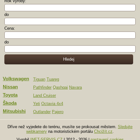
Rok výroby:
do
Cena:
do
Volkswagen
Tiguan
Tuareg
Nissan
Pathfinder
Qashqai
Navara
Toyota
Land Cruiser
Škoda
Yeti
Octavia 4x4
Mitsubishi
Outlander
Pajero
Dříve než vyjedete do terénu, musíte se prokousat městem.
Sledujte
webkamery
na motoristickém portálu
Chcižít.cz
.
Vyrobil
INET-SERVIS.CZ
| 2012 - 2026
|
nastavení cookies