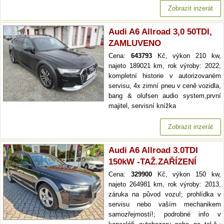
Zobrazit inzerát
Audi A6 Allroad 3,0 50TDI,
ZAMLUVENO
Cena:
643793
Kč, výkon 210 kw,
najeto 189021 km, rok výroby: 2022,
kompletní historie v autorizovaném
servisu, 4x zimní pneu v ceně vozidla,
bang & olufsen audio system,první
majitel, servisní knížka
Zobrazit inzerát
Audi A6 Allroad 3.0TDI
150kW -TAŽ.ZAŘÍZENÍ
Cena:
329900
Kč, výkon 150 kw,
najeto 264981 km, rok výroby: 2013,
záruka na původ vozu!; prohlídka v
servisu nebo vaším mechanikem
samozřejmostí!; podrobné info v