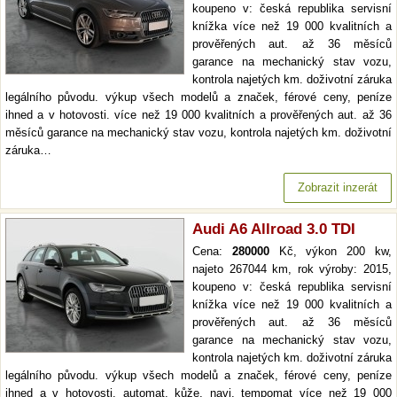
koupeno v: česká republika servisní
knížka více než 19 000 kvalitních a
prověřených aut. až 36 měsíců
garance na mechanický stav vozu,
kontrola najetých km. doživotní záruka
legálního původu. výkup všech modelů a značek, férové ceny, peníze
ihned a v hotovosti. více než 19 000 kvalitních a prověřených aut. až 36
měsíců garance na mechanický stav vozu, kontrola najetých km. doživotní
záruka…
Zobrazit inzerát
Audi A6 Allroad 3.0 TDI
Cena:
280000
Kč, výkon 200 kw,
najeto 267044 km, rok výroby: 2015,
koupeno v: česká republika servisní
knížka více než 19 000 kvalitních a
prověřených aut. až 36 měsíců
garance na mechanický stav vozu,
kontrola najetých km. doživotní záruka
legálního původu. výkup všech modelů a značek, férové ceny, peníze
ihned a v hotovosti. automat, kůže, navi, tempomat více než 19 000