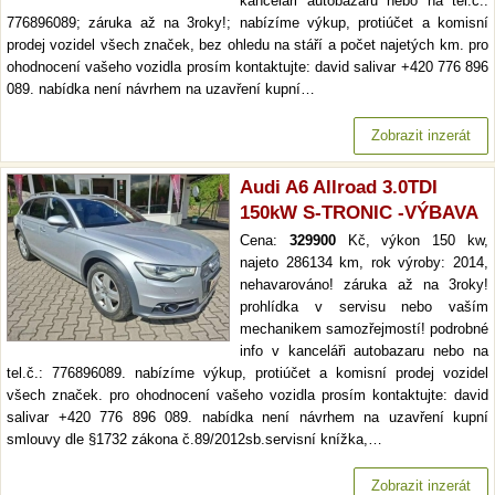
kanceláři autobazaru nebo na tel.č.:
776896089; záruka až na 3roky!; nabízíme výkup, protiúčet a komisní
prodej vozidel všech značek, bez ohledu na stáří a počet najetých km. pro
ohodnocení vašeho vozidla prosím kontaktujte: david salivar +420 776 896
089. nabídka není návrhem na uzavření kupní…
Zobrazit inzerát
Audi A6 Allroad 3.0TDI
150kW S-TRONIC -VÝBAVA
Cena:
329900
Kč, výkon 150 kw,
najeto 286134 km, rok výroby: 2014,
nehavarováno! záruka až na 3roky!
prohlídka v servisu nebo vaším
mechanikem samozřejmostí! podrobné
info v kanceláři autobazaru nebo na
tel.č.: 776896089. nabízíme výkup, protiúčet a komisní prodej vozidel
všech značek. pro ohodnocení vašeho vozidla prosím kontaktujte: david
salivar +420 776 896 089. nabídka není návrhem na uzavření kupní
smlouvy dle §1732 zákona č.89/2012sb.servisní knížka,…
Zobrazit inzerát