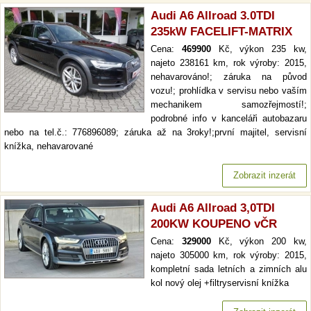
Audi A6 Allroad 3.0TDI
235kW FACELIFT-MATRIX
Cena:
469900
Kč, výkon 235 kw,
najeto 238161 km, rok výroby: 2015,
nehavarováno!; záruka na původ
vozu!; prohlídka v servisu nebo vaším
mechanikem samozřejmostí!;
podrobné info v kanceláři autobazaru
nebo na tel.č.: 776896089; záruka až na 3roky!;první majitel, servisní
knížka, nehavarované
Zobrazit inzerát
Audi A6 Allroad 3,0TDI
200KW KOUPENO vČR
Cena:
329000
Kč, výkon 200 kw,
najeto 305000 km, rok výroby: 2015,
kompletní sada letních a zimních alu
kol nový olej +filtryservisní knížka