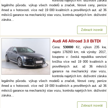
kontrola najetých km. doživotní záruka
legálního původu. výkup všech modelů a značek, férové ceny, peníze
ihned a v hotovosti. více než 19 000 kvalitních a prověřených aut. až 36
měsíců garance na mechanický stav vozu, kontrola najetých km. doživotní
záruka…
Zobrazit inzerát
Audi A6 Allroad 3.0 BiTDI
Cena:
530000
Kč, výkon 235 kw,
najeto 178293 km, rok výroby: 2017,
koupeno v: česká republika servisní
knížka více než 19 000 kvalitních a
prověřených aut. až 36 měsíců
garance na mechanický stav vozu,
kontrola najetých km. doživotní záruka
legálního původu. výkup všech modelů a značek, férové ceny, peníze
ihned a v hotovosti. více než 19 000 kvalitních a prověřených aut. až 36
měsíců garance na mechanický stav vozu, kontrola najetých km. doživotní
záruka…
Zobrazit inzerát