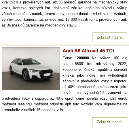
kvalitních a prověřených aut. až 36 měsíců garance na mechanický stav
vozu, kontrola najetých km. doživotní záruka legálního původu. výkup
všech modelů a značek, férové ceny, peníze ihned a v hotovosti. vzduch,
výhřev, acc, kamera, tažné více než 19 000 kvalitních a prověřených aut.
až 36 měsíců garance na mechanický stav…
Zobrazit inzerát
Audi A6 Allroad 45 TDI
Cena:
1200000
Kč, výkon 180 kw,
najeto 55061 km, rok výroby: 2022,
koupeno v: česká republika servisní
knížka jako nové, jen výhodnější!
zánovní a předváděcí vozy s úsporou
až 40% oproti ceně nového vozu. jako
nové, jen výhodnější! zánovní a
předváděcí vozy s úsporou až 40% oproti ceně nového vozu. plní euro6
možnost leasingu možnost odpočtu dph toto vozidlo vám dopravíme na
kteroukoliv z našich 15 poboček v čr.
Zobrazit inzerát