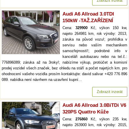
Zobrazit inzerát
Audi A6 Allroad 3.0TDI
150kW -TAŽ.ZAŘÍZENÍ
Cena:
329900
Kč, výkon 150 kw,
najeto 264981 km, rok výroby: 2013,
záruka na původ vozu!; prohlídka v
servisu nebo vaším mechanikem
samozřejmostí!; podrobné info v
kanceláři autobazaru nebo na tel.č.:
776896089; záruka až na 3roky!; nabízíme výkup, protiúčet a komisní
prodej vozidel všech značek, bez ohledu na stáří a počet najetých km. pro
ohodnocení vašeho vozidla prosím kontaktujte: david salivar +420 776 896
089. nabídka není návrhem na uzavření kupní…
Zobrazit inzerát
Audi A6 Allroad 3.0BiTDi V6
320PS Quattro Kůže
Cena:
276860
Kč, výkon 235 kw,
najeto 263900 km, rok výroby: 2015,