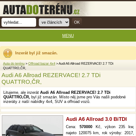
MENU
Inzerát byl již smazán.
Auta do terénu
>
Offroad bazar 4x4
> Audi A6 Allroad REZERVACE! 2.7 TDi
QUATTRO,ČR,
Audi A6 Allroad REZERVACE! 2.7 TDi
QUATTRO,ČR,
Litujeme, ale inzerát
Audi A6 Allroad REZERVACE! 2.7 TDi
QUATTRO,ČR,
byl již smazán. Místo něj jsme pro Vás našli podobné
inzeráty z naší nabídky 4x4, SUV a offroad vozů.
Audi A6 Allroad 3.0 BiTDI
Cena:
570000
Kč, výkon 235 kw,
najeto 120075 km, rok výroby: 2017,