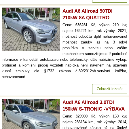
Audi A6 Allroad 50TDI
210kW 8A QUATTRO
Cena:
636281
Kč, výkon 210 kw,
najeto 164221 km, rok výroby: 2021,
možnost odpočtu dph! nehavarováno!
možnost záruky až na 3 roky!
prohlídka v servisu nebo vaším
mechanikem samozřejmostí! podrobné
informace v kanceláři autobazaru nebo telefonicky. dále nabízíme výkup,
protiúčet a komisní prodej vozidel! nabídka není návrhem na uzavření
kupní smlouvy dle §1732 zákona č.89/2012sb.servisní knížka,
nehavarované
Zobrazit inzerát
Audi A6 Allroad 3.0TDI
150kW S-TRONIC -VÝBAVA
Cena:
329900
Kč, výkon 150 kw,
najeto 286134 km, rok výroby: 2014,
nehavarováno! záruka až na 3roky!