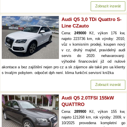
Zobrazit inzerát
Audi Q5 3,0 TDi Quattro S-
Line CZauto
Cena:
249000
Kč, výkon 176 kw,
najeto 223736 km, rok výroby: 2010,
vůz v komisním prodeji, koupen nový
v cz, druhý majitel, pravidelný audi
servis do 2020. nehavarovaný.
výhodné financování již od nulové
akontace a bez zajištění nejen pro cz a sk zájemce ale také pro ua klienty
s trvalým pobytem. odpočet dph není. klima funkční.servisní knížka
Zobrazit inzerát
Audi Q5 2.0TFSI 155kW
QUATTRO
Cena:
289900
Kč, výkon 155 kw,
najeto 121268 km, rok výroby: 2009, v
10/2025 provedena kompletní go