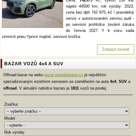
Cena:
742975
Kč, výkon 150 kw,
najeto 44500 km, rok výroby: 2023,
cena bez dph 742 975,-kč ! pravidelný
servis v autorizovaném servisu audi -
po servisní prohlídce ,tovární záruka
do června 2027 !! k vozu sada
zimních pneu !!první majitel, servisní knížka
Zobrazit inzerát
BAZAR VOZŮ 4x4 A SUV
Offroad bazar na webu
bazar.autadoterenu.cz
je největším
specializovaným inzertním serverem se zaměřením na auta
4x4
,
SUV
a
offroad
. V aktuální nabídce bazaru je
1811
vozů na prodej.
Značka:
Model:
Rok výroby: