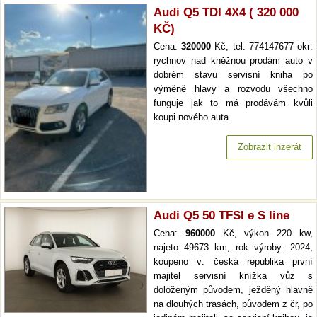
Audi Q5 TDI 4X4 ( 320 000
KČ)
Cena:
320000
Kč, tel: 774147677 okr:
rychnov nad kněžnou prodám auto v
dobrém stavu servisní kniha po
výměně hlavy a rozvodu všechno
funguje jak to má prodávám kvůli
koupi nového auta
Zobrazit inzerát
Audi Q5 50 TFSI e S line
Cena:
960000
Kč, výkon 220 kw,
najeto 49673 km, rok výroby: 2024,
koupeno v: česká republika první
majitel servisní knížka vůz s
doloženým původem, ježděný hlavně
na dlouhých trasách, původem z čr, po