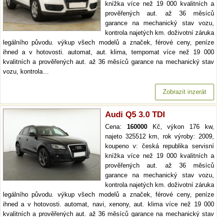
knížka více než 19 000 kvalitních a
prověřených aut. až 36 měsíců
garance na mechanický stav vozu,
kontrola najetých km. doživotní záruka
legálního původu. výkup všech modelů a značek, férové ceny, peníze
ihned a v hotovosti. automat, aut. klima, tempomat více než 19 000
kvalitních a prověřených aut. až 36 měsíců garance na mechanický stav
vozu, kontrola…
Zobrazit inzerát
Audi Q5 3.0 TDI
Cena:
160000
Kč, výkon 176 kw,
najeto 325512 km, rok výroby: 2009,
koupeno v: česká republika servisní
knížka více než 19 000 kvalitních a
prověřených aut. až 36 měsíců
garance na mechanický stav vozu,
kontrola najetých km. doživotní záruka
legálního původu. výkup všech modelů a značek, férové ceny, peníze
ihned a v hotovosti. automat, navi, xenony, aut. klima více než 19 000
kvalitních a prověřených aut. až 36 měsíců garance na mechanický stav