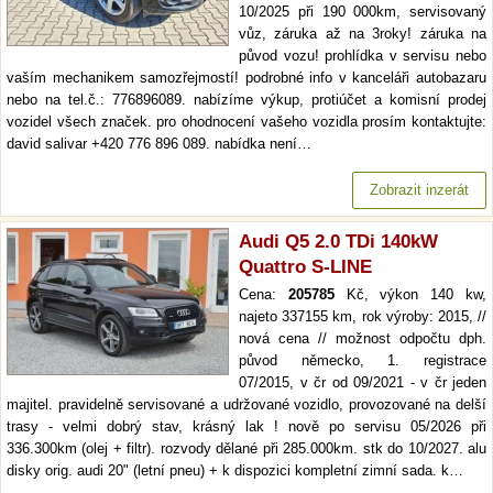
10/2025 při 190 000km, servisovaný
vůz, záruka až na 3roky! záruka na
původ vozu! prohlídka v servisu nebo
vaším mechanikem samozřejmostí! podrobné info v kanceláři autobazaru
nebo na tel.č.: 776896089. nabízíme výkup, protiúčet a komisní prodej
vozidel všech značek. pro ohodnocení vašeho vozidla prosím kontaktujte:
david salivar +420 776 896 089. nabídka není…
Zobrazit inzerát
Audi Q5 2.0 TDi 140kW
Quattro S-LINE
Cena:
205785
Kč, výkon 140 kw,
najeto 337155 km, rok výroby: 2015, //
nová cena // možnost odpočtu dph.
původ německo, 1. registrace
07/2015, v čr od 09/2021 - v čr jeden
majitel. pravidelně servisované a udržované vozidlo, provozované na delší
trasy - velmi dobrý stav, krásný lak ! nově po servisu 05/2026 při
336.300km (olej + filtr). rozvody dělané při 285.000km. stk do 10/2027. alu
disky orig. audi 20" (letní pneu) + k dispozici kompletní zimní sada. k…