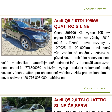
Zobrazit inzerát
Audi Q5 2.0TDI 105kW
QUATTRO S-LINE
Cena:
299900
Kč, výkon 105 kw,
najeto 195835 km, rok výroby: 2012,
tažné zařízení, nové rozvody v
10/2025 při 190 000km, servisovaný
vůz, záruka až na 3roky! záruka na
původ vozu! prohlídka v servisu nebo
vaším mechanikem samozřejmostí! podrobné info v kanceláři autobazaru
nebo na tel.č.: 776896089. nabízíme výkup, protiúčet a komisní prodej
vozidel všech značek. pro ohodnocení vašeho vozidla prosím kontaktujte:
david salivar +420 776 896 089. nabídka není…
Zobrazit inzerát
Audi Q5 2,0 TSI QUATTRO
SLINE ČR,SERVI