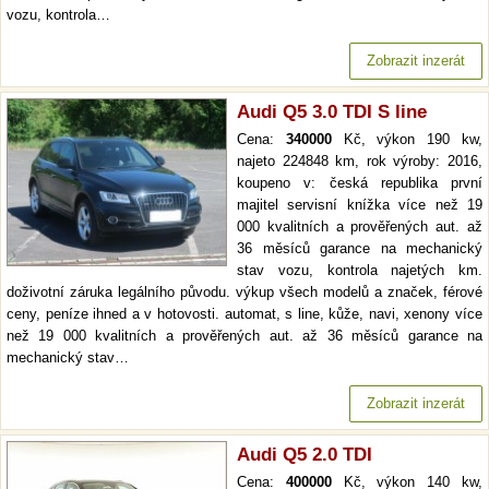
vozu, kontrola…
Zobrazit inzerát
Audi Q5 3.0 TDI S line
Cena:
340000
Kč, výkon 190 kw,
najeto 224848 km, rok výroby: 2016,
koupeno v: česká republika první
majitel servisní knížka více než 19
000 kvalitních a prověřených aut. až
36 měsíců garance na mechanický
stav vozu, kontrola najetých km.
doživotní záruka legálního původu. výkup všech modelů a značek, férové
ceny, peníze ihned a v hotovosti. automat, s line, kůže, navi, xenony více
než 19 000 kvalitních a prověřených aut. až 36 měsíců garance na
mechanický stav…
Zobrazit inzerát
Audi Q5 2.0 TDI
Cena:
400000
Kč, výkon 140 kw,