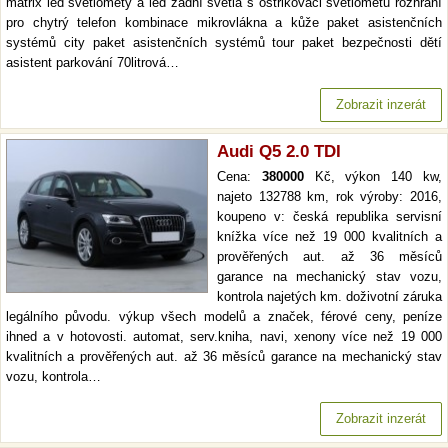
matrix led světlomety a led zadní světla s ostřikovači světlometů rozhraní
pro chytrý telefon kombinace mikrovlákna a kůže paket asistenčních
systémů city paket asistenčních systémů tour paket bezpečnosti dětí
asistent parkování 70litrová…
Zobrazit inzerát
Audi Q5 2.0 TDI
Cena:
380000
Kč, výkon 140 kw,
najeto 132788 km, rok výroby: 2016,
koupeno v: česká republika servisní
knížka více než 19 000 kvalitních a
prověřených aut. až 36 měsíců
garance na mechanický stav vozu,
kontrola najetých km. doživotní záruka
legálního původu. výkup všech modelů a značek, férové ceny, peníze
ihned a v hotovosti. automat, serv.kniha, navi, xenony více než 19 000
kvalitních a prověřených aut. až 36 měsíců garance na mechanický stav
vozu, kontrola…
Zobrazit inzerát