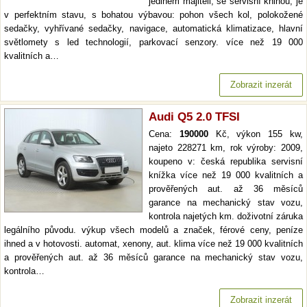
jediném majiteli, se servisní knihou, je
v perfektním stavu, s bohatou výbavou: pohon všech kol, polokožené
sedačky, vyhřívané sedačky, navigace, automatická klimatizace, hlavní
světlomety s led technologií, parkovací senzory. více než 19 000
kvalitních a…
Zobrazit inzerát
Audi Q5 2.0 TFSI
Cena:
190000
Kč, výkon 155 kw,
najeto 228271 km, rok výroby: 2009,
koupeno v: česká republika servisní
knížka více než 19 000 kvalitních a
prověřených aut. až 36 měsíců
garance na mechanický stav vozu,
kontrola najetých km. doživotní záruka
legálního původu. výkup všech modelů a značek, férové ceny, peníze
ihned a v hotovosti. automat, xenony, aut. klima více než 19 000 kvalitních
a prověřených aut. až 36 měsíců garance na mechanický stav vozu,
kontrola…
Zobrazit inzerát