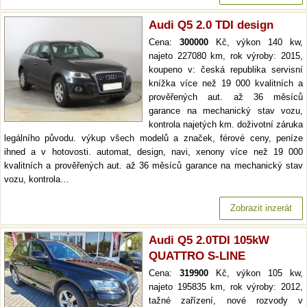
Audi Q5 2.0 TDI design
Cena:
300000
Kč, výkon 140 kw,
najeto 227080 km, rok výroby: 2015,
koupeno v: česká republika servisní
knížka více než 19 000 kvalitních a
prověřených aut. až 36 měsíců
garance na mechanický stav vozu,
kontrola najetých km. doživotní záruka
legálního původu. výkup všech modelů a značek, férové ceny, peníze
ihned a v hotovosti. automat, design, navi, xenony více než 19 000
kvalitních a prověřených aut. až 36 měsíců garance na mechanický stav
vozu, kontrola…
Zobrazit inzerát
Audi Q5 2.0TDI 105kW
QUATTRO S-LINE
Cena:
319900
Kč, výkon 105 kw,
najeto 195835 km, rok výroby: 2012,
tažné zařízení, nové rozvody v