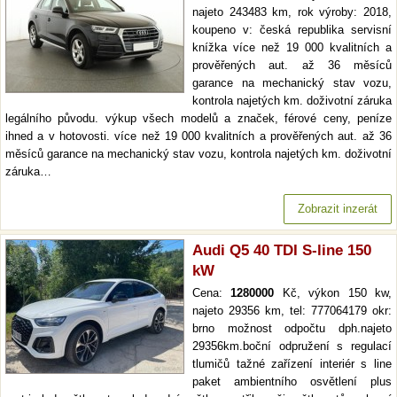
najeto 243483 km, rok výroby: 2018,
koupeno v: česká republika servisní
knížka více než 19 000 kvalitních a
prověřených aut. až 36 měsíců
garance na mechanický stav vozu,
kontrola najetých km. doživotní záruka
legálního původu. výkup všech modelů a značek, férové ceny, peníze
ihned a v hotovosti. více než 19 000 kvalitních a prověřených aut. až 36
měsíců garance na mechanický stav vozu, kontrola najetých km. doživotní
záruka…
Zobrazit inzerát
Audi Q5 40 TDI S-line 150
kW
Cena:
1280000
Kč, výkon 150 kw,
najeto 29356 km, tel: 777064179 okr:
brno možnost odpočtu dph.najeto
29356km.boční odpružení s regulací
tlumičů tažné zařízení interiér s line
paket ambientního osvětlení plus