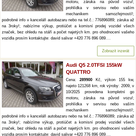
motoru, záruka na původ vozu!;
prohlídka v servisu nebo vaším
mechanikem samozřejmostí!;
podrobné info v kanceláři autobazaru nebo na tel.č.: 776896089; záruka až
na 3roky!; nabízíme výkup, protiúčet a komisní prodej vozidel všech
značek, bez ohledu na stáří a počet najetých km. pro ohodnocení vašeho
vozidla prosím kontaktujte: david salivar +420 776 896 089.…
Zobrazit inzerát
Audi Q5 2.0TFSI 155kW
QUATTRO
Cena:
289900
Kč, výkon 155 kw,
najeto 121268 km, rok výroby: 2009, v
10/2025 provedena kompletní go
motoru, záruka na původ vozu!;
prohlídka v servisu nebo vaším
mechanikem samozřejmostí!;
podrobné info v kanceláři autobazaru nebo na tel.č.: 776896089; záruka až
na 3roky!; nabízíme výkup, protiúčet a komisní prodej vozidel všech
značek, bez ohledu na stáří a počet najetých km. pro ohodnocení vašeho
vozidla prosím kontaktujte: david salivar +420 776 896 089.…