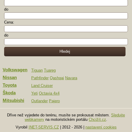
do
Cena:
do
Volkswagen
Tiguan
Tuareg
Nissan
Pathfinder
Qashqai
Navara
Toyota
Land Cruiser
Škoda
Yeti
Octavia 4x4
Mitsubishi
Outlander
Pajero
Dříve než vyjedete do terénu, musíte se prokousat městem.
Sledujte
webkamery
na motoristickém portálu
Chcižít.cz
.
Vyrobil
INET-SERVIS.CZ
| 2012 - 2026
|
nastavení cookies