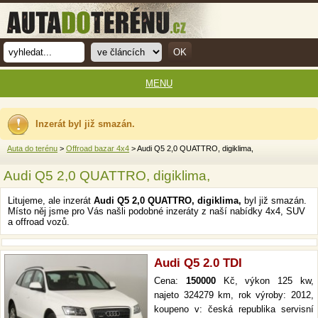
MENU
Inzerát byl již smazán.
Auta do terénu
>
Offroad bazar 4x4
> Audi Q5 2,0 QUATTRO, digiklima,
Audi Q5 2,0 QUATTRO, digiklima,
Litujeme, ale inzerát
Audi Q5 2,0 QUATTRO, digiklima,
byl již smazán.
Místo něj jsme pro Vás našli podobné inzeráty z naší nabídky 4x4, SUV
a offroad vozů.
Audi Q5 2.0 TDI
Cena:
150000
Kč, výkon 125 kw,
najeto 324279 km, rok výroby: 2012,
koupeno v: česká republika servisní