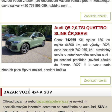
vozidel všech značek. pro ohodnocení vašeho vozidla prosím kontaktujte:
david salivar +420 776 896 089. nabídka není…
Zobrazit inzerát
Audi Q5 2,0 TSI QUATTRO
SLINE ČR,SERVI
Cena:
742975
Kč, výkon 150 kw,
najeto 44500 km, rok výroby: 2023,
cena bez dph 742 975,-kč ! pravidelný
servis v autorizovaném servisu audi -
po servisní prohlídce ,tovární záruka
do června 2027 !! k vozu sada
zimních pneu !!první majitel, servisní knížka
Zobrazit inzerát
BAZAR VOZŮ 4x4 A SUV
Offroad bazar na webu
bazar.autadoterenu.cz
je největším
specializovaným inzertním serverem se zaměřením na auta
4x4
,
SUV
a