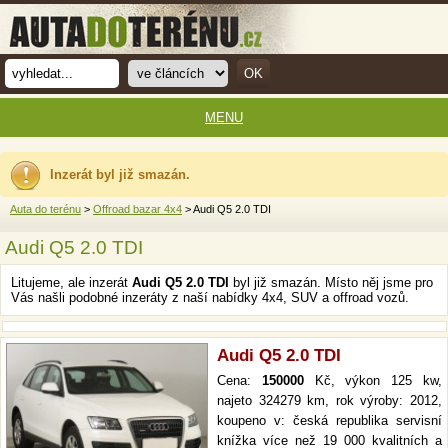
MENU
Inzerát byl již smazán.
Auta do terénu
>
Offroad bazar 4x4
> Audi Q5 2.0 TDI
Audi Q5 2.0 TDI
Litujeme, ale inzerát
Audi Q5 2.0 TDI
byl již smazán. Místo něj jsme pro
Vás našli podobné inzeráty z naší nabídky 4x4, SUV a offroad vozů.
Audi Q5 2.0 TDI
Cena:
150000
Kč, výkon 125 kw,
najeto 324279 km, rok výroby: 2012,
koupeno v: česká republika servisní
knížka více než 19 000 kvalitních a