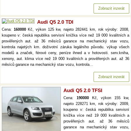
Zobrazit inzerát
Audi Q5 2.0 TDI
Cena:
160000
Kč, výkon 125 kw, najeto 282441 km, rok výroby: 2008,
koupeno v: česká republika servisní knížka více než 19 000 kvalitních a
prověřených aut. až 36 měsíců garance na mechanický stav vozu,
kontrola najetých km. doživotní záruka legálního původu. výkup všech
modelů a značek, férové ceny, peníze ihned a v hotovosti. serv.kniha,
xenony, aut. klima více než 19 000 kvalitních a prověřených aut. až 36
měsíců garance na mechanický stav vozu, kontrola…
Zobrazit inzerát
Audi Q5 2.0 TFSI
Cena:
190000
Kč, výkon 155 kw,
najeto 228271 km, rok výroby: 2009,
koupeno v: česká republika servisní
knížka více než 19 000 kvalitních a
prověřených aut. až 36 měsíců
garance na mechanický stav vozu,