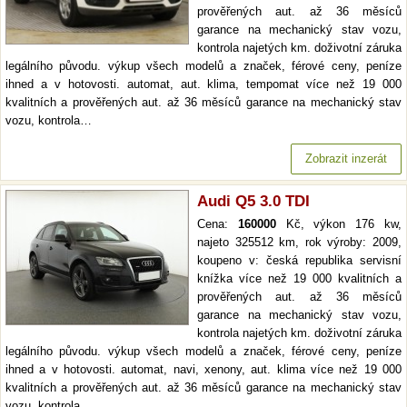
prověřených aut. až 36 měsíců
garance na mechanický stav vozu,
kontrola najetých km. doživotní záruka
legálního původu. výkup všech modelů a značek, férové ceny, peníze
ihned a v hotovosti. automat, aut. klima, tempomat více než 19 000
kvalitních a prověřených aut. až 36 měsíců garance na mechanický stav
vozu, kontrola…
Zobrazit inzerát
Audi Q5 3.0 TDI
Cena:
160000
Kč, výkon 176 kw,
najeto 325512 km, rok výroby: 2009,
koupeno v: česká republika servisní
knížka více než 19 000 kvalitních a
prověřených aut. až 36 měsíců
garance na mechanický stav vozu,
kontrola najetých km. doživotní záruka
legálního původu. výkup všech modelů a značek, férové ceny, peníze
ihned a v hotovosti. automat, navi, xenony, aut. klima více než 19 000
kvalitních a prověřených aut. až 36 měsíců garance na mechanický stav
vozu, kontrola…