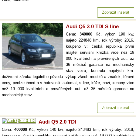
Zobrazit inzerát
Audi Q5 3.0 TDI S line
Cena:
340000
Kč, výkon 190 kw,
najeto 224848 km, rok výroby: 2016,
koupeno v: česká republika první
majitel servisní knížka více než 19
000 kvalitních a prověřených aut. až
36 měsíců garance na mechanický
stav vozu, kontrola najetých km.
doživotní záruka legálního původu. výkup všech modelů a značek, férové
ceny, peníze ihned a v hotovosti. automat, s line, kůže, navi, xenony více
než 19 000 kvalitních a prověřených aut. až 36 měsíců garance na
mechanický stav…
Zobrazit inzerát
Audi Q5 2.0 TDI
Cena:
400000
Kč, výkon 140 kw, najeto 243483 km, rok výroby: 2018,
koupeno v: česká republika servisní knížka více než 19 000 kvalitních a