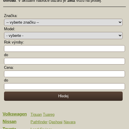
offroad
. V aktuální nabídce bazaru je
1802
vozů na prodej.
Značka:
Model:
Rok výroby:
do
Cena:
do
Volkswagen
Tiguan
Tuareg
Nissan
Pathfinder
Qashqai
Navara
Toyota