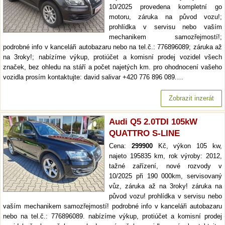
10/2025 provedena kompletní go
motoru, záruka na původ vozu!;
prohlídka v servisu nebo vaším
mechanikem samozřejmostí!;
podrobné info v kanceláři autobazaru nebo na tel.č.: 776896089; záruka až
na 3roky!; nabízíme výkup, protiúčet a komisní prodej vozidel všech
značek, bez ohledu na stáří a počet najetých km. pro ohodnocení vašeho
vozidla prosím kontaktujte: david salivar +420 776 896 089.…
Zobrazit inzerát
Audi Q5 2.0TDI 105kW
QUATTRO S-LINE
Cena:
299900
Kč, výkon 105 kw,
najeto 195835 km, rok výroby: 2012,
tažné zařízení, nové rozvody v
10/2025 při 190 000km, servisovaný
vůz, záruka až na 3roky! záruka na
původ vozu! prohlídka v servisu nebo
vaším mechanikem samozřejmostí! podrobné info v kanceláři autobazaru
nebo na tel.č.: 776896089. nabízíme výkup, protiúčet a komisní prodej