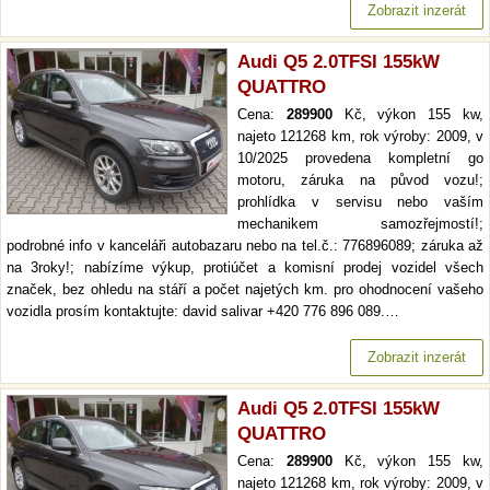
Zobrazit inzerát
Audi Q5 2.0TFSI 155kW
QUATTRO
Cena:
289900
Kč, výkon 155 kw,
najeto 121268 km, rok výroby: 2009, v
10/2025 provedena kompletní go
motoru, záruka na původ vozu!;
prohlídka v servisu nebo vaším
mechanikem samozřejmostí!;
podrobné info v kanceláři autobazaru nebo na tel.č.: 776896089; záruka až
na 3roky!; nabízíme výkup, protiúčet a komisní prodej vozidel všech
značek, bez ohledu na stáří a počet najetých km. pro ohodnocení vašeho
vozidla prosím kontaktujte: david salivar +420 776 896 089.…
Zobrazit inzerát
Audi Q5 2.0TFSI 155kW
QUATTRO
Cena:
289900
Kč, výkon 155 kw,
najeto 121268 km, rok výroby: 2009, v