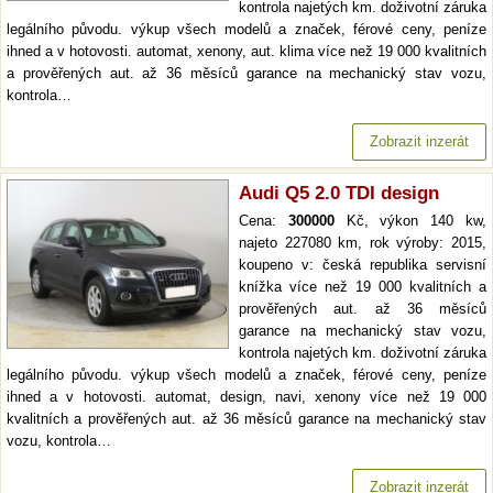
kontrola najetých km. doživotní záruka
legálního původu. výkup všech modelů a značek, férové ceny, peníze
ihned a v hotovosti. automat, xenony, aut. klima více než 19 000 kvalitních
a prověřených aut. až 36 měsíců garance na mechanický stav vozu,
kontrola…
Zobrazit inzerát
Audi Q5 2.0 TDI design
Cena:
300000
Kč, výkon 140 kw,
najeto 227080 km, rok výroby: 2015,
koupeno v: česká republika servisní
knížka více než 19 000 kvalitních a
prověřených aut. až 36 měsíců
garance na mechanický stav vozu,
kontrola najetých km. doživotní záruka
legálního původu. výkup všech modelů a značek, férové ceny, peníze
ihned a v hotovosti. automat, design, navi, xenony více než 19 000
kvalitních a prověřených aut. až 36 měsíců garance na mechanický stav
vozu, kontrola…
Zobrazit inzerát