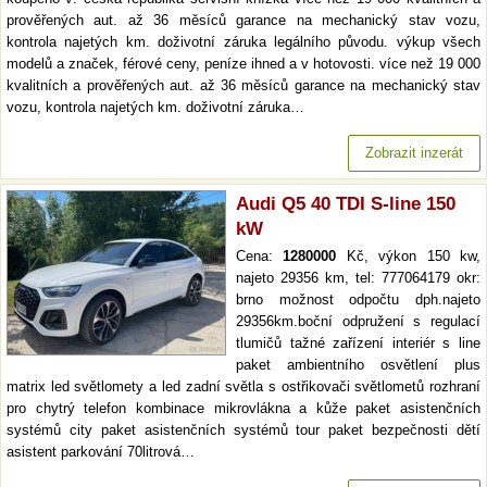
prověřených aut. až 36 měsíců garance na mechanický stav vozu,
kontrola najetých km. doživotní záruka legálního původu. výkup všech
modelů a značek, férové ceny, peníze ihned a v hotovosti. více než 19 000
kvalitních a prověřených aut. až 36 měsíců garance na mechanický stav
vozu, kontrola najetých km. doživotní záruka…
Zobrazit inzerát
Audi Q5 40 TDI S-line 150
kW
Cena:
1280000
Kč, výkon 150 kw,
najeto 29356 km, tel: 777064179 okr:
brno možnost odpočtu dph.najeto
29356km.boční odpružení s regulací
tlumičů tažné zařízení interiér s line
paket ambientního osvětlení plus
matrix led světlomety a led zadní světla s ostřikovači světlometů rozhraní
pro chytrý telefon kombinace mikrovlákna a kůže paket asistenčních
systémů city paket asistenčních systémů tour paket bezpečnosti dětí
asistent parkování 70litrová…