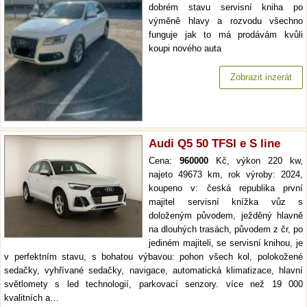
dobrém stavu servisní kniha po
výměně hlavy a rozvodu všechno
funguje jak to má prodávám kvůli
koupi nového auta
Zobrazit inzerát
Audi Q5 50 TFSI e S line
Cena:
960000
Kč, výkon 220 kw,
najeto 49673 km, rok výroby: 2024,
koupeno v: česká republika první
majitel servisní knížka vůz s
doloženým původem, ježděný hlavně
na dlouhých trasách, původem z čr, po
jediném majiteli, se servisní knihou, je
v perfektním stavu, s bohatou výbavou: pohon všech kol, polokožené
sedačky, vyhřívané sedačky, navigace, automatická klimatizace, hlavní
světlomety s led technologií, parkovací senzory. více než 19 000
kvalitních a…