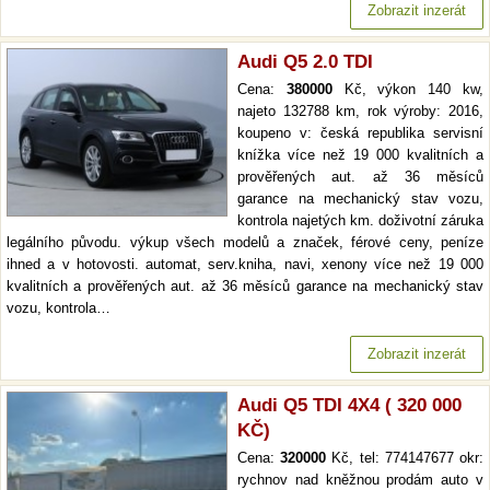
Zobrazit inzerát
Audi Q5 2.0 TDI
Cena:
380000
Kč, výkon 140 kw,
najeto 132788 km, rok výroby: 2016,
koupeno v: česká republika servisní
knížka více než 19 000 kvalitních a
prověřených aut. až 36 měsíců
garance na mechanický stav vozu,
kontrola najetých km. doživotní záruka
legálního původu. výkup všech modelů a značek, férové ceny, peníze
ihned a v hotovosti. automat, serv.kniha, navi, xenony více než 19 000
kvalitních a prověřených aut. až 36 měsíců garance na mechanický stav
vozu, kontrola…
Zobrazit inzerát
Audi Q5 TDI 4X4 ( 320 000
KČ)
Cena:
320000
Kč, tel: 774147677 okr:
rychnov nad kněžnou prodám auto v