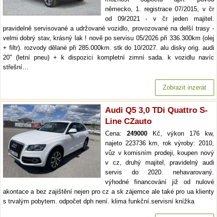
německo, 1. registrace 07/2015, v čr
od 09/2021 - v čr jeden majitel.
pravidelně servisované a udržované vozidlo, provozované na delší trasy -
velmi dobrý stav, krásný lak ! nově po servisu 05/2026 při 336.300km (olej
+ filtr). rozvody dělané při 285.000km. stk do 10/2027. alu disky orig. audi
20" (letní pneu) + k dispozici kompletní zimní sada. k vozidlu navíc
střešní…
Zobrazit inzerát
Audi Q5 3,0 TDi Quattro S-
Line CZauto
Cena:
249000
Kč, výkon 176 kw,
najeto 223736 km, rok výroby: 2010,
vůz v komisním prodeji, koupen nový
v cz, druhý majitel, pravidelný audi
servis do 2020. nehavarovaný.
výhodné financování již od nulové
akontace a bez zajištění nejen pro cz a sk zájemce ale také pro ua klienty
s trvalým pobytem. odpočet dph není. klima funkční.servisní knížka