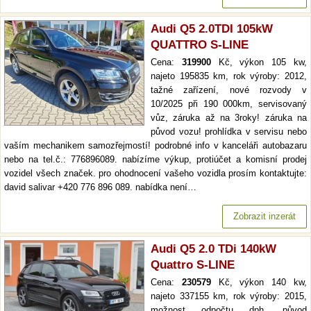
Audi Q5 2.0TDI 105kW
QUATTRO S-LINE
Cena:
319900
Kč, výkon 105 kw,
najeto 195835 km, rok výroby: 2012,
tažné zařízení, nové rozvody v
10/2025 při 190 000km, servisovaný
vůz, záruka až na 3roky! záruka na
původ vozu! prohlídka v servisu nebo
vaším mechanikem samozřejmostí! podrobné info v kanceláři autobazaru
nebo na tel.č.: 776896089. nabízíme výkup, protiúčet a komisní prodej
vozidel všech značek. pro ohodnocení vašeho vozidla prosím kontaktujte:
david salivar +420 776 896 089. nabídka není…
Zobrazit inzerát
Audi Q5 2.0 TDi 140kW
Quattro S-LINE
Cena:
230579
Kč, výkon 140 kw,
najeto 337155 km, rok výroby: 2015,
možnost odpočtu dph. původ