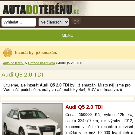
MENU
Inzerát byl již smazán.
Auta do terénu
>
Offroad bazar 4x4
> Audi Q5 2.0 TDI
Audi Q5 2.0 TDI
Litujeme, ale inzerát
Audi Q5 2.0 TDI
byl již smazán. Místo něj jsme pro
Vás našli podobné inzeráty z naší nabídky 4x4, SUV a offroad vozů.
Audi Q5 2.0 TDI
Cena:
150000
Kč, výkon 125 kw,
najeto 324279 km, rok výroby: 2012,
koupeno v: česká republika servisní
knížka více než 19 000 kvalitních a