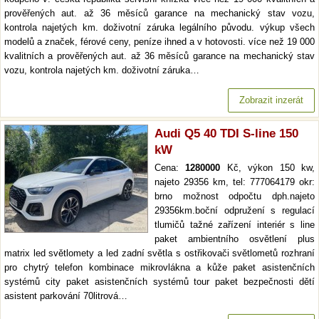
prověřených aut. až 36 měsíců garance na mechanický stav vozu,
kontrola najetých km. doživotní záruka legálního původu. výkup všech
modelů a značek, férové ceny, peníze ihned a v hotovosti. více než 19 000
kvalitních a prověřených aut. až 36 měsíců garance na mechanický stav
vozu, kontrola najetých km. doživotní záruka…
Zobrazit inzerát
Audi Q5 40 TDI S-line 150
kW
Cena:
1280000
Kč, výkon 150 kw,
najeto 29356 km, tel: 777064179 okr:
brno možnost odpočtu dph.najeto
29356km.boční odpružení s regulací
tlumičů tažné zařízení interiér s line
paket ambientního osvětlení plus
matrix led světlomety a led zadní světla s ostřikovači světlometů rozhraní
pro chytrý telefon kombinace mikrovlákna a kůže paket asistenčních
systémů city paket asistenčních systémů tour paket bezpečnosti dětí
asistent parkování 70litrová…