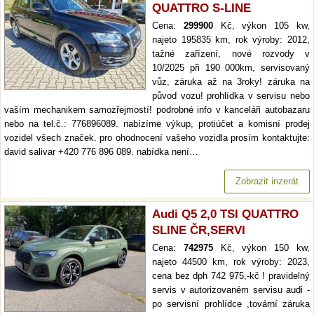
QUATTRO S-LINE
Cena:
299900
Kč, výkon 105 kw,
najeto 195835 km, rok výroby: 2012,
tažné zařízení, nové rozvody v
10/2025 při 190 000km, servisovaný
vůz, záruka až na 3roky! záruka na
původ vozu! prohlídka v servisu nebo
vaším mechanikem samozřejmostí! podrobné info v kanceláři autobazaru
nebo na tel.č.: 776896089. nabízíme výkup, protiúčet a komisní prodej
vozidel všech značek. pro ohodnocení vašeho vozidla prosím kontaktujte:
david salivar +420 776 896 089. nabídka není…
Zobrazit inzerát
Audi Q5 2,0 TSI QUATTRO
SLINE ČR,SERVI
Cena:
742975
Kč, výkon 150 kw,
najeto 44500 km, rok výroby: 2023,
cena bez dph 742 975,-kč ! pravidelný
servis v autorizovaném servisu audi -
po servisní prohlídce ,tovární záruka