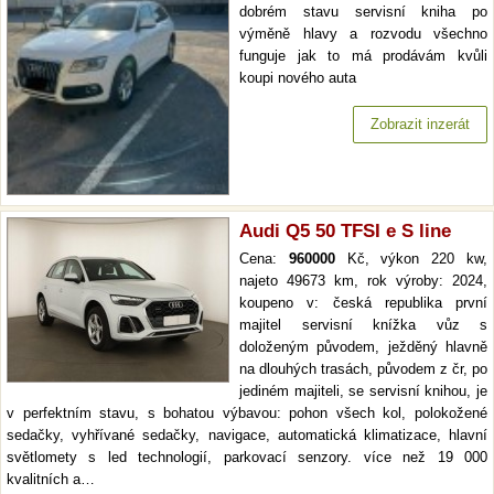
dobrém stavu servisní kniha po
výměně hlavy a rozvodu všechno
funguje jak to má prodávám kvůli
koupi nového auta
Zobrazit inzerát
Audi Q5 50 TFSI e S line
Cena:
960000
Kč, výkon 220 kw,
najeto 49673 km, rok výroby: 2024,
koupeno v: česká republika první
majitel servisní knížka vůz s
doloženým původem, ježděný hlavně
na dlouhých trasách, původem z čr, po
jediném majiteli, se servisní knihou, je
v perfektním stavu, s bohatou výbavou: pohon všech kol, polokožené
sedačky, vyhřívané sedačky, navigace, automatická klimatizace, hlavní
světlomety s led technologií, parkovací senzory. více než 19 000
kvalitních a…