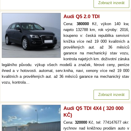
Zobrazit inzerát
Audi Q5 2.0 TDI
Cena:
380000
Kč, výkon 140 kw,
najeto 132788 km, rok výroby: 2016,
koupeno v: česká republika servisní
knížka více než 19 000 kvalitních a
prověřených aut. až 36 měsíců
garance na mechanický stav vozu,
kontrola najetých km. doživotní záruka
legálního původu. výkup všech modelů a značek, férové ceny, peníze
ihned a v hotovosti. automat, serv.kniha, navi, xenony více než 19 000
kvalitních a prověřených aut. až 36 měsíců garance na mechanický stav
vozu, kontrola…
Zobrazit inzerát
Audi Q5 TDI 4X4 ( 320 000
KČ)
Cena:
320000
Kč, tel: 774147677 okr:
rychnov nad kněžnou prodám auto v