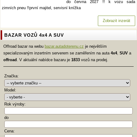
do června 2027 !! k vozu sada
zimních pneu !!první majitel, servisní knížka
Zobrazit inzerát
BAZAR VOZŮ 4x4 A SUV
Offroad bazar na webu
bazar.autadoterenu.cz
je největším
specializovaným inzertním serverem se zaměřením na auta
4x4
,
SUV
a
offroad
. V aktuální nabídce bazaru je
1833
vozů na prodej.
Značka:
Model:
Rok výroby:
do
Cena: