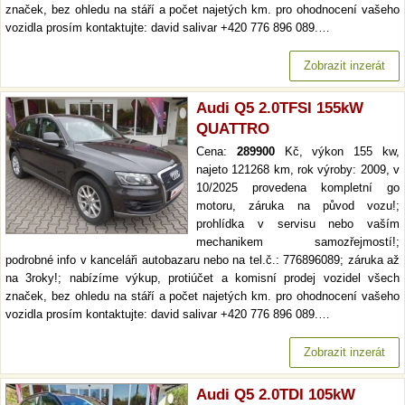
značek, bez ohledu na stáří a počet najetých km. pro ohodnocení vašeho
vozidla prosím kontaktujte: david salivar +420 776 896 089.…
Zobrazit inzerát
Audi Q5 2.0TFSI 155kW
QUATTRO
Cena:
289900
Kč, výkon 155 kw,
najeto 121268 km, rok výroby: 2009, v
10/2025 provedena kompletní go
motoru, záruka na původ vozu!;
prohlídka v servisu nebo vaším
mechanikem samozřejmostí!;
podrobné info v kanceláři autobazaru nebo na tel.č.: 776896089; záruka až
na 3roky!; nabízíme výkup, protiúčet a komisní prodej vozidel všech
značek, bez ohledu na stáří a počet najetých km. pro ohodnocení vašeho
vozidla prosím kontaktujte: david salivar +420 776 896 089.…
Zobrazit inzerát
Audi Q5 2.0TDI 105kW