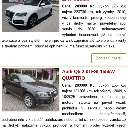
Cena:
249000
Kč, výkon 176 kw,
najeto 223736 km, rok výroby: 2010,
vůz v komisním prodeji, koupen nový
v cz, druhý majitel, pravidelný audi
servis do 2020. nehavarovaný.
výhodné financování již od nulové
akontace a bez zajištění nejen pro cz a sk zájemce ale také pro ua klienty
s trvalým pobytem. odpočet dph není. klima funkční.servisní knížka
Zobrazit inzerát
Audi Q5 2.0TFSI 155kW
QUATTRO
Cena:
289900
Kč, výkon 155 kw,
najeto 121268 km, rok výroby: 2009, v
10/2025 provedena kompletní go
motoru, záruka na původ vozu!;
prohlídka v servisu nebo vaším
mechanikem samozřejmostí!;
podrobné info v kanceláři autobazaru nebo na tel.č.: 776896089; záruka až
na 3roky!; nabízíme výkup, protiúčet a komisní prodej vozidel všech