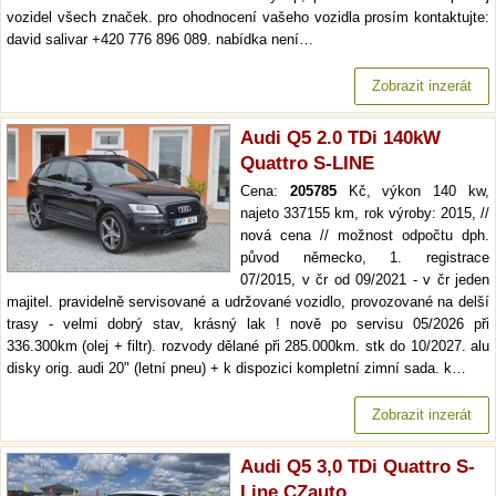
vozidel všech značek. pro ohodnocení vašeho vozidla prosím kontaktujte:
david salivar +420 776 896 089. nabídka není…
Zobrazit inzerát
Audi Q5 2.0 TDi 140kW
Quattro S-LINE
Cena:
205785
Kč, výkon 140 kw,
najeto 337155 km, rok výroby: 2015, //
nová cena // možnost odpočtu dph.
původ německo, 1. registrace
07/2015, v čr od 09/2021 - v čr jeden
majitel. pravidelně servisované a udržované vozidlo, provozované na delší
trasy - velmi dobrý stav, krásný lak ! nově po servisu 05/2026 při
336.300km (olej + filtr). rozvody dělané při 285.000km. stk do 10/2027. alu
disky orig. audi 20" (letní pneu) + k dispozici kompletní zimní sada. k…
Zobrazit inzerát
Audi Q5 3,0 TDi Quattro S-
Line CZauto