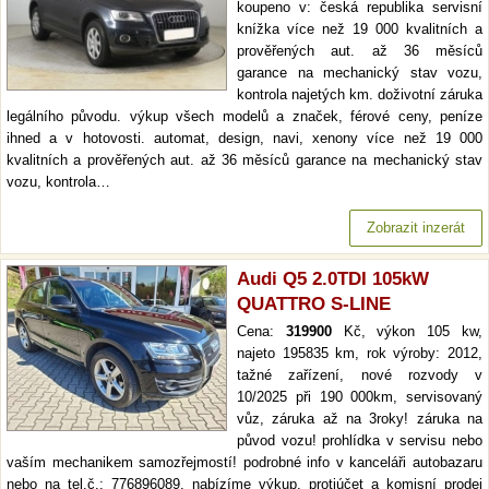
koupeno v: česká republika servisní
knížka více než 19 000 kvalitních a
prověřených aut. až 36 měsíců
garance na mechanický stav vozu,
kontrola najetých km. doživotní záruka
legálního původu. výkup všech modelů a značek, férové ceny, peníze
ihned a v hotovosti. automat, design, navi, xenony více než 19 000
kvalitních a prověřených aut. až 36 měsíců garance na mechanický stav
vozu, kontrola…
Zobrazit inzerát
Audi Q5 2.0TDI 105kW
QUATTRO S-LINE
Cena:
319900
Kč, výkon 105 kw,
najeto 195835 km, rok výroby: 2012,
tažné zařízení, nové rozvody v
10/2025 při 190 000km, servisovaný
vůz, záruka až na 3roky! záruka na
původ vozu! prohlídka v servisu nebo
vaším mechanikem samozřejmostí! podrobné info v kanceláři autobazaru
nebo na tel.č.: 776896089. nabízíme výkup, protiúčet a komisní prodej