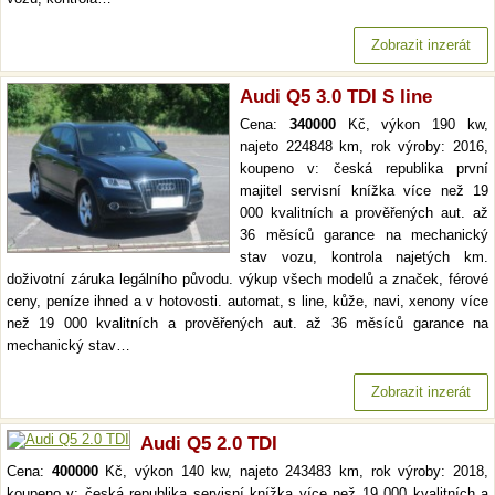
Zobrazit inzerát
Audi Q5 3.0 TDI S line
Cena:
340000
Kč, výkon 190 kw,
najeto 224848 km, rok výroby: 2016,
koupeno v: česká republika první
majitel servisní knížka více než 19
000 kvalitních a prověřených aut. až
36 měsíců garance na mechanický
stav vozu, kontrola najetých km.
doživotní záruka legálního původu. výkup všech modelů a značek, férové
ceny, peníze ihned a v hotovosti. automat, s line, kůže, navi, xenony více
než 19 000 kvalitních a prověřených aut. až 36 měsíců garance na
mechanický stav…
Zobrazit inzerát
Audi Q5 2.0 TDI
Cena:
400000
Kč, výkon 140 kw, najeto 243483 km, rok výroby: 2018,
koupeno v: česká republika servisní knížka více než 19 000 kvalitních a