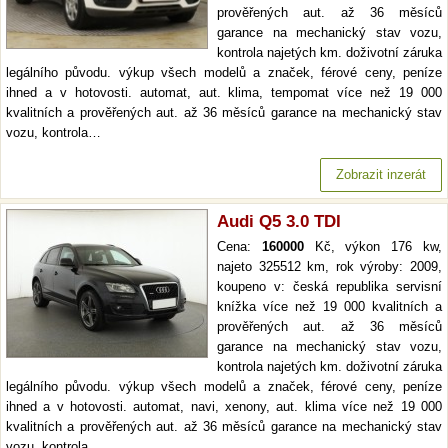
prověřených aut. až 36 měsíců
garance na mechanický stav vozu,
kontrola najetých km. doživotní záruka
legálního původu. výkup všech modelů a značek, férové ceny, peníze
ihned a v hotovosti. automat, aut. klima, tempomat více než 19 000
kvalitních a prověřených aut. až 36 měsíců garance na mechanický stav
vozu, kontrola…
Zobrazit inzerát
Audi Q5 3.0 TDI
Cena:
160000
Kč, výkon 176 kw,
najeto 325512 km, rok výroby: 2009,
koupeno v: česká republika servisní
knížka více než 19 000 kvalitních a
prověřených aut. až 36 měsíců
garance na mechanický stav vozu,
kontrola najetých km. doživotní záruka
legálního původu. výkup všech modelů a značek, férové ceny, peníze
ihned a v hotovosti. automat, navi, xenony, aut. klima více než 19 000
kvalitních a prověřených aut. až 36 měsíců garance na mechanický stav
vozu, kontrola…