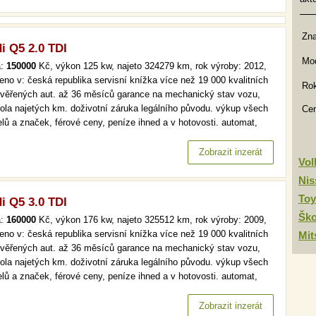
Zn
i Q5 2.0 TDI
Mod
a:
150000
Kč, výkon 125 kw, najeto 324279 km, rok výroby: 2012,
eno v: česká republika servisní knížka více než 19 000 kvalitních
Rok
ověřených aut. až 36 měsíců garance na mechanický stav vozu,
rola najetých km. doživotní záruka legálního původu. výkup všech
Ce
lů a značek, férové ceny, peníze ihned a v hotovosti. automat,
 klima, tempomat více než 19 000 kvalitních a prověřených aut. až
ěsíců garance na mechanický stav vozu, kontrola…
Zobrazit inzerát
Vo
Nis
Toy
i Q5 3.0 TDI
Šk
a:
160000
Kč, výkon 176 kw, najeto 325512 km, rok výroby: 2009,
eno v: česká republika servisní knížka více než 19 000 kvalitních
Mit
ověřených aut. až 36 měsíců garance na mechanický stav vozu,
rola najetých km. doživotní záruka legálního původu. výkup všech
lů a značek, férové ceny, peníze ihned a v hotovosti. automat,
, xenony, aut. klima více než 19 000 kvalitních a prověřených aut.
6 měsíců garance na mechanický stav vozu, kontrola…
Zobrazit inzerát