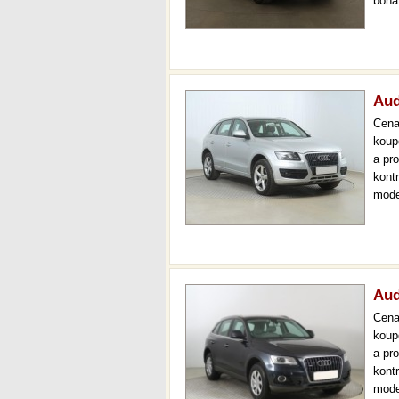
boha
seda
tech
Aud
Cen
koup
a pr
kont
mode
xeno
měsí
Aud
Cen
koup
a pr
kont
mode