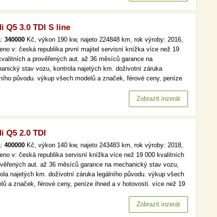
i Q5 3.0 TDI S line
a:
340000
Kč, výkon 190 kw, najeto 224848 km, rok výroby: 2016,
eno v: česká republika první majitel servisní knížka více než 19
kvalitních a prověřených aut. až 36 měsíců garance na
anický stav vozu, kontrola najetých km. doživotní záruka
lního původu. výkup všech modelů a značek, férové ceny, peníze
 a v hotovosti. automat, s line, kůže, navi, xenony více než 19
kvalitních a prověřených aut. až 36 měsíců garance na
Zobrazit inzerát
anický stav…
i Q5 2.0 TDI
a:
400000
Kč, výkon 140 kw, najeto 243483 km, rok výroby: 2018,
eno v: česká republika servisní knížka více než 19 000 kvalitních
ověřených aut. až 36 měsíců garance na mechanický stav vozu,
rola najetých km. doživotní záruka legálního původu. výkup všech
lů a značek, férové ceny, peníze ihned a v hotovosti. více než 19
kvalitních a prověřených aut. až 36 měsíců garance na
anický stav vozu, kontrola najetých km. doživotní záruka…
Zobrazit inzerát