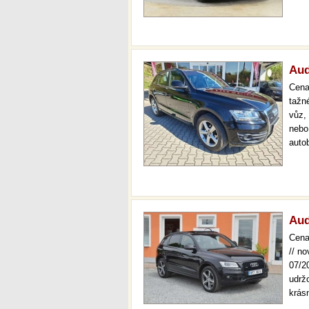
desi
36 m
Aud
Cen
tažn
vůz,
nebo
auto
komi
pros
Aud
Cen
// n
07/20
udrž
krásn
rozv