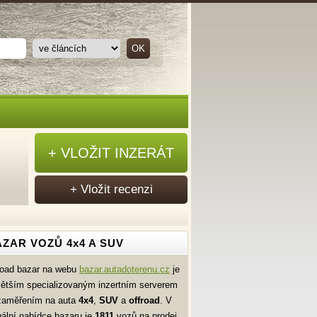
+ VLOŽIT INZERÁT
+ Vložit recenzi
ZAR VOZŮ 4x4 A SUV
road bazar na webu
bazar.autadoterenu.cz
je
větším specializovaným inzertním serverem
zaměřením na auta
4x4
,
SUV
a
offroad
. V
uální nabídce bazaru je
1811
vozů na prodej.