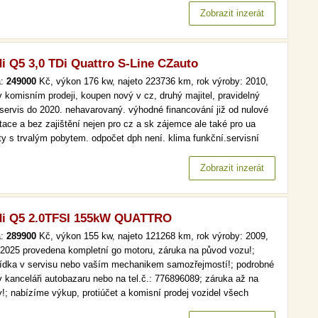
ní pneu) + k dispozici kompletní zimní sada. k…
Zobrazit inzerát
i Q5 3,0 TDi Quattro S-Line CZauto
a:
249000
Kč, výkon 176 kw, najeto 223736 km, rok výroby: 2010,
v komisním prodeji, koupen nový v cz, druhý majitel, pravidelný
 servis do 2020. nehavarovaný. výhodné financování již od nulové
tace a bez zajištění nejen pro cz a sk zájemce ale také pro ua
nty s trvalým pobytem. odpočet dph není. klima funkční.servisní
ka
Zobrazit inzerát
i Q5 2.0TFSI 155kW QUATTRO
a:
289900
Kč, výkon 155 kw, najeto 121268 km, rok výroby: 2009,
/2025 provedena kompletní go motoru, záruka na původ vozu!;
lídka v servisu nebo vaším mechanikem samozřejmostí!; podrobné
 v kanceláři autobazaru nebo na tel.č.: 776896089; záruka až na
y!; nabízíme výkup, protiúčet a komisní prodej vozidel všech
ek, bez ohledu na stáří a počet najetých km. pro ohodnocení