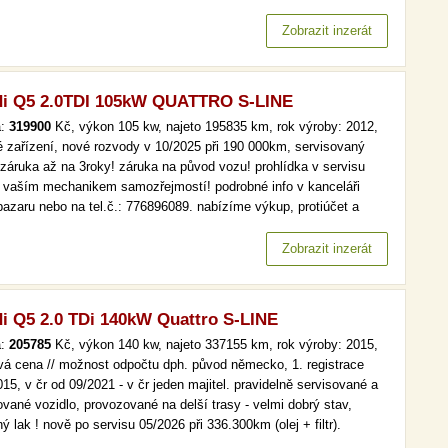
gn, navi, xenony více než 19 000 kvalitních a prověřených aut. až
ěsíců garance na mechanický stav vozu, kontrola…
Zobrazit inzerát
i Q5 2.0TDI 105kW QUATTRO S-LINE
a:
319900
Kč, výkon 105 kw, najeto 195835 km, rok výroby: 2012,
é zařízení, nové rozvody v 10/2025 při 190 000km, servisovaný
 záruka až na 3roky! záruka na původ vozu! prohlídka v servisu
 vaším mechanikem samozřejmostí! podrobné info v kanceláři
bazaru nebo na tel.č.: 776896089. nabízíme výkup, protiúčet a
sní prodej vozidel všech značek. pro ohodnocení vašeho vozidla
ím kontaktujte: david salivar +420 776 896 089. nabídka není…
Zobrazit inzerát
i Q5 2.0 TDi 140kW Quattro S-LINE
a:
205785
Kč, výkon 140 kw, najeto 337155 km, rok výroby: 2015,
ová cena // možnost odpočtu dph. původ německo, 1. registrace
15, v čr od 09/2021 - v čr jeden majitel. pravidelně servisované a
ované vozidlo, provozované na delší trasy - velmi dobrý stav,
ý lak ! nově po servisu 05/2026 při 336.300km (olej + filtr).
ody dělané při 285.000km. stk do 10/2027. alu disky orig. audi 20"