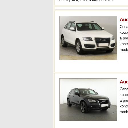
Aud
Cen
koup
a pr
kont
mode
aut.
36 m
Aud
Cen
koup
a pr
kont
mode
navi
až 3