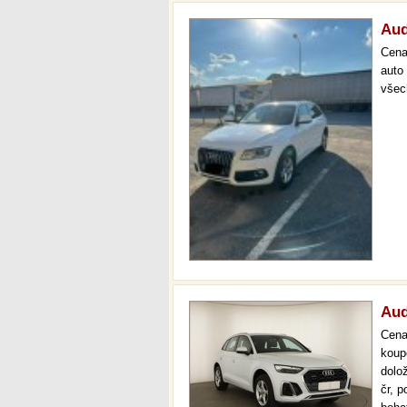
Aud
Cen
auto
všec
Aud
Cen
koup
dolo
čr, p