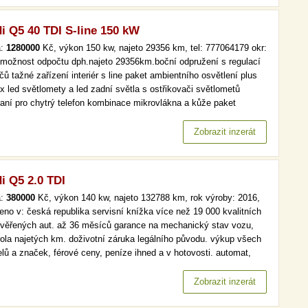
i Q5 40 TDI S-line 150 kW
a:
1280000
Kč, výkon 150 kw, najeto 29356 km, tel: 777064179 okr:
 možnost odpočtu dph.najeto 29356km.boční odpružení s regulací
čů tažné zařízení interiér s line paket ambientního osvětlení plus
ix led světlomety a led zadní světla s ostřikovači světlometů
raní pro chytrý telefon kombinace mikrovlákna a kůže paket
tenčních systémů city paket asistenčních systémů tour paket
ečnosti dětí asistent parkování 70litrová…
Zobrazit inzerát
i Q5 2.0 TDI
a:
380000
Kč, výkon 140 kw, najeto 132788 km, rok výroby: 2016,
eno v: česká republika servisní knížka více než 19 000 kvalitních
ověřených aut. až 36 měsíců garance na mechanický stav vozu,
rola najetých km. doživotní záruka legálního původu. výkup všech
lů a značek, férové ceny, peníze ihned a v hotovosti. automat,
.kniha, navi, xenony více než 19 000 kvalitních a prověřených aut.
6 měsíců garance na mechanický stav vozu, kontrola…
Zobrazit inzerát