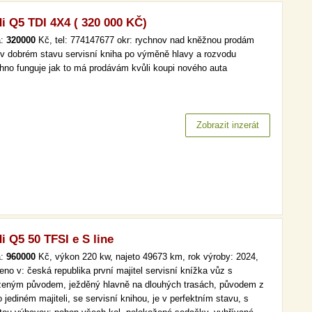
i Q5 TDI 4X4 ( 320 000 KČ)
a:
320000
Kč, tel: 774147677 okr: rychnov nad kněžnou prodám
 v dobrém stavu servisní kniha po výměně hlavy a rozvodu
hno funguje jak to má prodávám kvůli koupi nového auta
Zobrazit inzerát
i Q5 50 TFSI e S line
a:
960000
Kč, výkon 220 kw, najeto 49673 km, rok výroby: 2024,
eno v: česká republika první majitel servisní knížka vůz s
ženým původem, ježděný hlavně na dlouhých trasách, původem z
o jediném majiteli, se servisní knihou, je v perfektním stavu, s