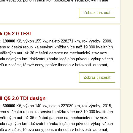
tou výbavou: pohon všech kol, polokožené sedačky, vyhřívané
čky, navigace, automatická klimatizace, hlavní světlomety s led
nologií, parkovací senzory. více než 19 000 kvalitních a…
Zobrazit inzerát
i Q5 2.0 TFSI
a:
190000
Kč, výkon 155 kw, najeto 228271 km, rok výroby: 2009,
eno v: česká republika servisní knížka více než 19 000 kvalitních
ověřených aut. až 36 měsíců garance na mechanický stav vozu,
rola najetých km. doživotní záruka legálního původu. výkup všech
lů a značek, férové ceny, peníze ihned a v hotovosti. automat,
ny, aut. klima více než 19 000 kvalitních a prověřených aut. až 36
ců garance na mechanický stav vozu, kontrola…
Zobrazit inzerát
i Q5 2.0 TDI design
a:
300000
Kč, výkon 140 kw, najeto 227080 km, rok výroby: 2015,
eno v: česká republika servisní knížka více než 19 000 kvalitních
ověřených aut. až 36 měsíců garance na mechanický stav vozu,
rola najetých km. doživotní záruka legálního původu. výkup všech
lů a značek, férové ceny, peníze ihned a v hotovosti. automat,