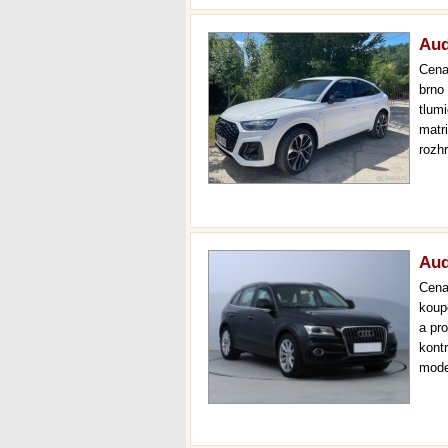
Aud
Cen
brno
tlumi
matr
rozh
asis
bezp
Aud
Cen
koup
a pr
kont
mode
serv
až 3