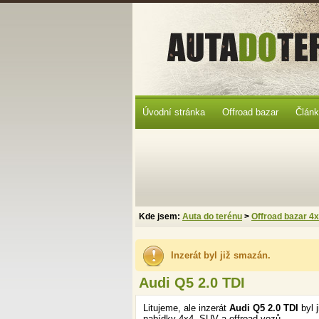
Úvodní stránka
Offroad bazar
Člán
Kde jsem:
Auta do terénu
>
Offroad bazar 4
Inzerát byl již smazán.
Audi Q5 2.0 TDI
Litujeme, ale inzerát
Audi Q5 2.0 TDI
byl 
nabídky 4x4, SUV a offroad vozů.