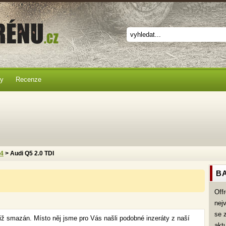
ky
Recenze
x4
> Audi Q5 2.0 TDI
BA
Off
nej
se 
již smazán. Místo něj jsme pro Vás našli podobné inzeráty z naší
akt