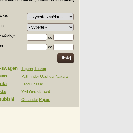
ačka:
el:
 výroby:
do
na:
do
lkswagen
Tiguan
Tuareg
san
Pathfinder
Qashqai
Navara
ota
Land Cruiser
oda
Yeti
Octavia 4x4
subishi
Outlander
Pajero