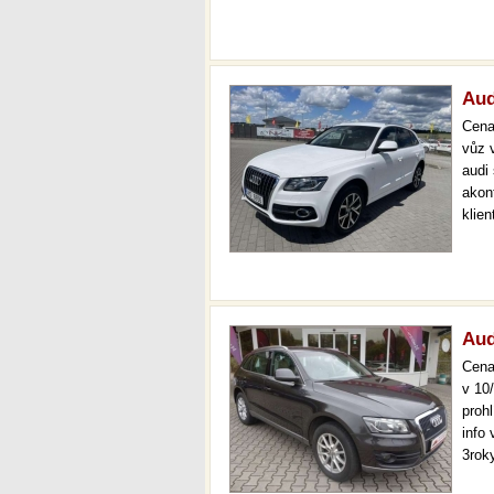
(let
Aud
Cen
vůz 
audi
akon
klie
kníž
Aud
Cen
v 10
proh
info
3rok
znač