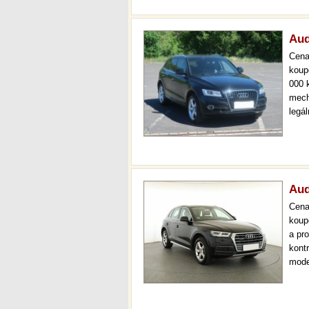
Aud
Cen
koup
000 
mech
legá
ihned
000 
mech
Aud
Cen
koup
a pr
kont
mode
000 
mech