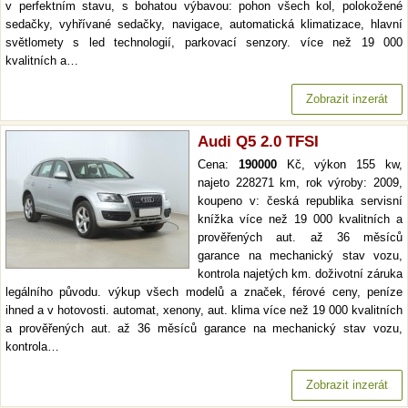
v perfektním stavu, s bohatou výbavou: pohon všech kol, polokožené
sedačky, vyhřívané sedačky, navigace, automatická klimatizace, hlavní
světlomety s led technologií, parkovací senzory. více než 19 000
kvalitních a…
Zobrazit inzerát
Audi Q5 2.0 TFSI
Cena:
190000
Kč, výkon 155 kw,
najeto 228271 km, rok výroby: 2009,
koupeno v: česká republika servisní
knížka více než 19 000 kvalitních a
prověřených aut. až 36 měsíců
garance na mechanický stav vozu,
kontrola najetých km. doživotní záruka
legálního původu. výkup všech modelů a značek, férové ceny, peníze
ihned a v hotovosti. automat, xenony, aut. klima více než 19 000 kvalitních
a prověřených aut. až 36 měsíců garance na mechanický stav vozu,
kontrola…
Zobrazit inzerát