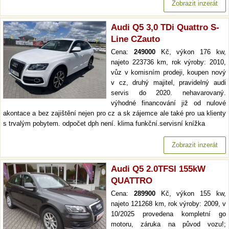
Zobrazit inzerát
Audi Q5 3,0 TDi Quattro S-
Line CZauto
Cena:
249000
Kč, výkon 176 kw,
najeto 223736 km, rok výroby: 2010,
vůz v komisním prodeji, koupen nový
v cz, druhý majitel, pravidelný audi
servis do 2020. nehavarovaný.
výhodné financování již od nulové
akontace a bez zajištění nejen pro cz a sk zájemce ale také pro ua klienty
s trvalým pobytem. odpočet dph není. klima funkční.servisní knížka
Zobrazit inzerát
Audi Q5 2.0TFSI 155kW
QUATTRO
Cena:
289900
Kč, výkon 155 kw,
najeto 121268 km, rok výroby: 2009, v
10/2025 provedena kompletní go
motoru, záruka na původ vozu!;