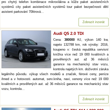
pro chytrý telefon kombinace mikrovlákna a kůže paket asistenčních
systémů city paket asistenčních systémů tour paket bezpečnosti dětí
asistent parkování 70litrová…
Zobrazit inzerát
Audi Q5 2.0 TDI
Cena:
380000
Kč, výkon 140 kw,
najeto 132788 km, rok výroby: 2016,
koupeno v: česká republika servisní
knížka více než 19 000 kvalitních a
prověřených aut. až 36 měsíců
garance na mechanický stav vozu,
kontrola najetých km. doživotní záruka
legálního původu. výkup všech modelů a značek, férové ceny, peníze
ihned a v hotovosti. automat, serv.kniha, navi, xenony více než 19 000
kvalitních a prověřených aut. až 36 měsíců garance na mechanický stav
vozu, kontrola…
Zobrazit inzerát