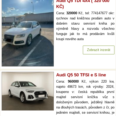
Audi Q5 TDI 4X4 ( 320 000
KČ)
Cena:
320000
Kč, tel: 774147677 okr:
rychnov nad kněžnou prodám auto v
dobrém stavu servisní kniha po
výměně hlavy a rozvodu všechno
funguje jak to má prodávám kvůli
koupi nového auta
Zobrazit inzerát
Audi Q5 50 TFSI e S line
Cena:
960000
Kč, výkon 220 kw,
najeto 49673 km, rok výroby: 2024,
koupeno v: česká republika první
majitel servisní knížka vůz s
doloženým původem, ježděný hlavně
na dlouhých trasách, původem z čr, po
jediném majiteli, se servisní knihou, je