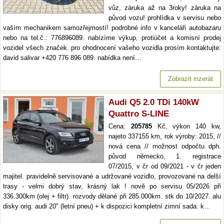
vůz, záruka až na 3roky! záruka na
původ vozu! prohlídka v servisu nebo
vaším mechanikem samozřejmostí! podrobné info v kanceláři autobazaru
nebo na tel.č.: 776896089. nabízíme výkup, protiúčet a komisní prodej
vozidel všech značek. pro ohodnocení vašeho vozidla prosím kontaktujte:
david salivar +420 776 896 089. nabídka není…
Zobrazit inzerát
Audi Q5 2.0 TDi 140kW
Quattro S-LINE
Cena:
205785
Kč, výkon 140 kw,
najeto 337155 km, rok výroby: 2015, //
nová cena // možnost odpočtu dph.
původ německo, 1. registrace
07/2015, v čr od 09/2021 - v čr jeden
majitel. pravidelně servisované a udržované vozidlo, provozované na delší
trasy - velmi dobrý stav, krásný lak ! nově po servisu 05/2026 při
336.300km (olej + filtr). rozvody dělané při 285.000km. stk do 10/2027. alu
disky orig. audi 20" (letní pneu) + k dispozici kompletní zimní sada. k…