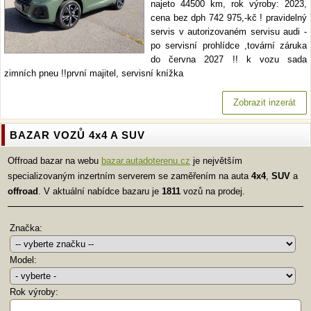
najeto 44500 km, rok výroby: 2023,
cena bez dph 742 975,-kč ! pravidelný
servis v autorizovaném servisu audi -
po servisní prohlídce ,tovární záruka
do června 2027 !! k vozu sada
zimních pneu !!první majitel, servisní knížka
Zobrazit inzerát
BAZAR VOZŮ 4x4 A SUV
Offroad bazar na webu
bazar.autadoterenu.cz
je největším
specializovaným inzertním serverem se zaměřením na auta
4x4
,
SUV
a
offroad
. V aktuální nabídce bazaru je
1811
vozů na prodej.
Značka:
Model:
Rok výroby: