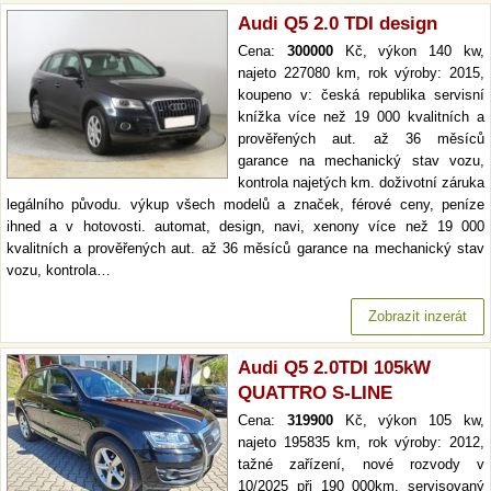
Audi Q5 2.0 TDI design
Cena:
300000
Kč, výkon 140 kw,
najeto 227080 km, rok výroby: 2015,
koupeno v: česká republika servisní
knížka více než 19 000 kvalitních a
prověřených aut. až 36 měsíců
garance na mechanický stav vozu,
kontrola najetých km. doživotní záruka
legálního původu. výkup všech modelů a značek, férové ceny, peníze
ihned a v hotovosti. automat, design, navi, xenony více než 19 000
kvalitních a prověřených aut. až 36 měsíců garance na mechanický stav
vozu, kontrola…
Zobrazit inzerát
Audi Q5 2.0TDI 105kW
QUATTRO S-LINE
Cena:
319900
Kč, výkon 105 kw,
najeto 195835 km, rok výroby: 2012,
tažné zařízení, nové rozvody v
10/2025 při 190 000km, servisovaný