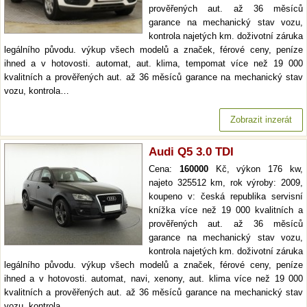
prověřených aut. až 36 měsíců
garance na mechanický stav vozu,
kontrola najetých km. doživotní záruka
legálního původu. výkup všech modelů a značek, férové ceny, peníze
ihned a v hotovosti. automat, aut. klima, tempomat více než 19 000
kvalitních a prověřených aut. až 36 měsíců garance na mechanický stav
vozu, kontrola…
Zobrazit inzerát
Audi Q5 3.0 TDI
Cena:
160000
Kč, výkon 176 kw,
najeto 325512 km, rok výroby: 2009,
koupeno v: česká republika servisní
knížka více než 19 000 kvalitních a
prověřených aut. až 36 měsíců
garance na mechanický stav vozu,
kontrola najetých km. doživotní záruka
legálního původu. výkup všech modelů a značek, férové ceny, peníze
ihned a v hotovosti. automat, navi, xenony, aut. klima více než 19 000
kvalitních a prověřených aut. až 36 měsíců garance na mechanický stav
vozu, kontrola…