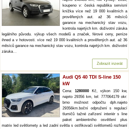
koupeno v: česká republika servisní
knížka více než 19 000 kvalitních a
prověřených aut. až 36 měsíců
garance na mechanický stav vozu,
kontrola najetých km. doživotní záruka
legálního původu. výkup všech modelů a značek, férové ceny, peníze
ihned a v hotovosti. více než 19 000 kvalitních a prověřených aut. až 36
měsíců garance na mechanický stav vozu, kontrola najetých km. doživotní
záruka…
Zobrazit inzerát
Audi Q5 40 TDI S-line 150
kW
Cena:
1280000
Kč, výkon 150 kw,
najeto 29356 km, tel: 777064179 okr:
brno možnost odpočtu dph.najeto
29356km.boční odpružení s regulací
tlumičů tažné zařízení interiér s line
paket ambientního osvětlení plus
matrix led světlomety a led zadní světla s ostřikovači světlometů rozhraní