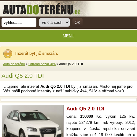
MENU
Inzerát byl již smazán.
Auta do terénu
>
Offroad bazar 4x4
> Audi Q5 2.0 TDI
Audi Q5 2.0 TDI
Litujeme, ale inzerát
Audi Q5 2.0 TDI
byl již smazán. Místo něj jsme pro
Vás našli podobné inzeráty z naší nabídky 4x4, SUV a offroad vozů.
Audi Q5 2.0 TDI
Cena:
150000
Kč, výkon 125 kw,
najeto 324279 km, rok výroby: 2012,
koupeno v: česká republika servisní
knížka více než 19 000 kvalitních a