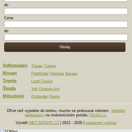
do
Cena:
do
Volkswagen
Tiguan
Tuareg
Nissan
Pathfinder
Qashqai
Navara
Toyota
Land Cruiser
Škoda
Yeti
Octavia 4x4
Mitsubishi
Outlander
Pajero
Dříve než vyjedete do terénu, musíte se prokousat městem.
Sledujte
webkamery
na motoristickém portálu
Chcižít.cz
.
Vyrobil
INET-SERVIS.CZ
| 2012 - 2026
|
nastavení cookies