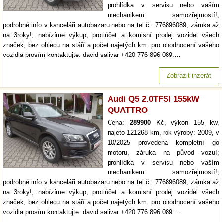
prohlídka v servisu nebo vaším
mechanikem samozřejmostí!;
podrobné info v kanceláři autobazaru nebo na tel.č.: 776896089; záruka až
na 3roky!; nabízíme výkup, protiúčet a komisní prodej vozidel všech
značek, bez ohledu na stáří a počet najetých km. pro ohodnocení vašeho
vozidla prosím kontaktujte: david salivar +420 776 896 089.…
Zobrazit inzerát
Audi Q5 2.0TFSI 155kW
QUATTRO
Cena:
289900
Kč, výkon 155 kw,
najeto 121268 km, rok výroby: 2009, v
10/2025 provedena kompletní go
motoru, záruka na původ vozu!;
prohlídka v servisu nebo vaším
mechanikem samozřejmostí!;
podrobné info v kanceláři autobazaru nebo na tel.č.: 776896089; záruka až
na 3roky!; nabízíme výkup, protiúčet a komisní prodej vozidel všech
značek, bez ohledu na stáří a počet najetých km. pro ohodnocení vašeho
vozidla prosím kontaktujte: david salivar +420 776 896 089.…