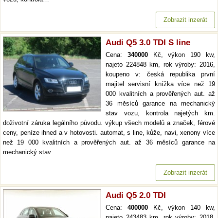
Zobrazit inzerát
Audi Q5 3.0 TDI S line
Cena:
340000
Kč, výkon 190 kw,
najeto 224848 km, rok výroby: 2016,
koupeno v: česká republika první
majitel servisní knížka více než 19
000 kvalitních a prověřených aut. až
36 měsíců garance na mechanický
stav vozu, kontrola najetých km.
doživotní záruka legálního původu. výkup všech modelů a značek, férové
ceny, peníze ihned a v hotovosti. automat, s line, kůže, navi, xenony více
než 19 000 kvalitních a prověřených aut. až 36 měsíců garance na
mechanický stav…
Zobrazit inzerát
Audi Q5 2.0 TDI
Cena:
400000
Kč, výkon 140 kw,
najeto 243483 km, rok výroby: 2018,