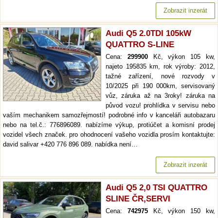
Zobrazit inzerát
Audi Q5 2.0TDI 105kW
QUATTRO S-LINE
Cena:
299900
Kč, výkon 105 kw,
najeto 195835 km, rok výroby: 2012,
tažné zařízení, nové rozvody v
10/2025 při 190 000km, servisovaný
vůz, záruka až na 3roky! záruka na
původ vozu! prohlídka v servisu nebo
vaším mechanikem samozřejmostí! podrobné info v kanceláři autobazaru
nebo na tel.č.: 776896089. nabízíme výkup, protiúčet a komisní prodej
vozidel všech značek. pro ohodnocení vašeho vozidla prosím kontaktujte:
david salivar +420 776 896 089. nabídka není…
Zobrazit inzerát
Audi Q5 2,0 TSI QUATTRO
SLINE ČR,SERVI
Cena:
742975
Kč, výkon 150 kw,