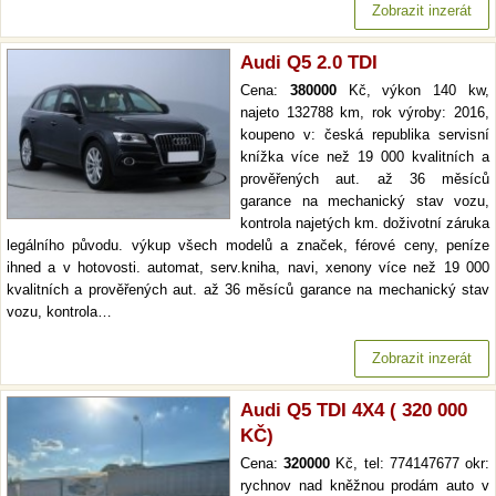
Zobrazit inzerát
Audi Q5 2.0 TDI
Cena:
380000
Kč, výkon 140 kw,
najeto 132788 km, rok výroby: 2016,
koupeno v: česká republika servisní
knížka více než 19 000 kvalitních a
prověřených aut. až 36 měsíců
garance na mechanický stav vozu,
kontrola najetých km. doživotní záruka
legálního původu. výkup všech modelů a značek, férové ceny, peníze
ihned a v hotovosti. automat, serv.kniha, navi, xenony více než 19 000
kvalitních a prověřených aut. až 36 měsíců garance na mechanický stav
vozu, kontrola…
Zobrazit inzerát
Audi Q5 TDI 4X4 ( 320 000
KČ)
Cena:
320000
Kč, tel: 774147677 okr:
rychnov nad kněžnou prodám auto v