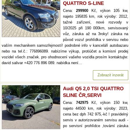
QUATTRO S-LINE
Cena:
299900
Kč, výkon 105 kw,
najeto 195835 km, rok výroby: 2012,
tažné zařízení, nové rozvody v
10/2025 při 190 000km, servisovaný
vůz, záruka až na 3roky! záruka na
původ vozu! prohlídka v servisu nebo
vaším mechanikem samozřejmostí! podrobné info v kanceláři autobazaru
nebo na tel.č.: 776896089. nabízíme výkup, protiúčet a komisní prodej
vozidel všech značek. pro ohodnocení vašeho vozidla prosím kontaktujte:
david salivar +420 776 896 089. nabídka není…
Zobrazit inzerát
Audi Q5 2,0 TSI QUATTRO
SLINE ČR,SERVI
Cena:
742975
Kč, výkon 150 kw,
najeto 44500 km, rok výroby: 2023,
cena bez dph 742 975,-kč ! pravidelný
servis v autorizovaném servisu audi -
po servisní prohlídce ,tovární záruka