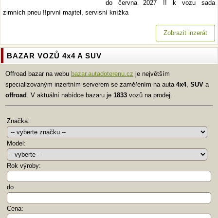
do června 2027 !! k vozu sada
zimních pneu !!první majitel, servisní knížka
Zobrazit inzerát
BAZAR VOZŮ 4x4 A SUV
Offroad bazar na webu
bazar.autadoterenu.cz
je největším
specializovaným inzertním serverem se zaměřením na auta
4x4
,
SUV
a
offroad
. V aktuální nabídce bazaru je
1833
vozů na prodej.
Značka:
Model:
Rok výroby:
do
Cena: