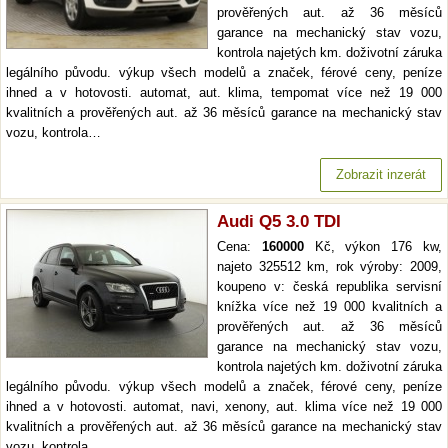
prověřených aut. až 36 měsíců
garance na mechanický stav vozu,
kontrola najetých km. doživotní záruka
legálního původu. výkup všech modelů a značek, férové ceny, peníze
ihned a v hotovosti. automat, aut. klima, tempomat více než 19 000
kvalitních a prověřených aut. až 36 měsíců garance na mechanický stav
vozu, kontrola…
Zobrazit inzerát
Audi Q5 3.0 TDI
Cena:
160000
Kč, výkon 176 kw,
najeto 325512 km, rok výroby: 2009,
koupeno v: česká republika servisní
knížka více než 19 000 kvalitních a
prověřených aut. až 36 měsíců
garance na mechanický stav vozu,
kontrola najetých km. doživotní záruka
legálního původu. výkup všech modelů a značek, férové ceny, peníze
ihned a v hotovosti. automat, navi, xenony, aut. klima více než 19 000
kvalitních a prověřených aut. až 36 měsíců garance na mechanický stav
vozu, kontrola…