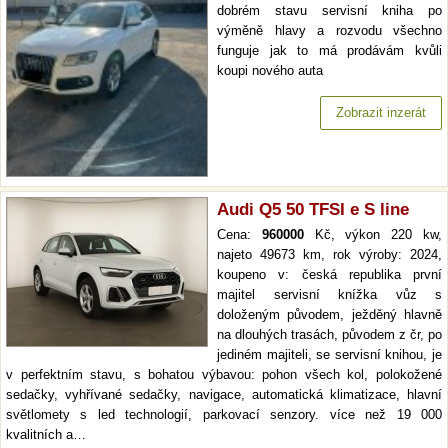
dobrém stavu servisní kniha po
výměně hlavy a rozvodu všechno
funguje jak to má prodávám kvůli
koupi nového auta
Zobrazit inzerát
Audi Q5 50 TFSI e S line
Cena:
960000
Kč, výkon 220 kw,
najeto 49673 km, rok výroby: 2024,
koupeno v: česká republika první
majitel servisní knížka vůz s
doloženým původem, ježděný hlavně
na dlouhých trasách, původem z čr, po
jediném majiteli, se servisní knihou, je
v perfektním stavu, s bohatou výbavou: pohon všech kol, polokožené
sedačky, vyhřívané sedačky, navigace, automatická klimatizace, hlavní
světlomety s led technologií, parkovací senzory. více než 19 000
kvalitních a…