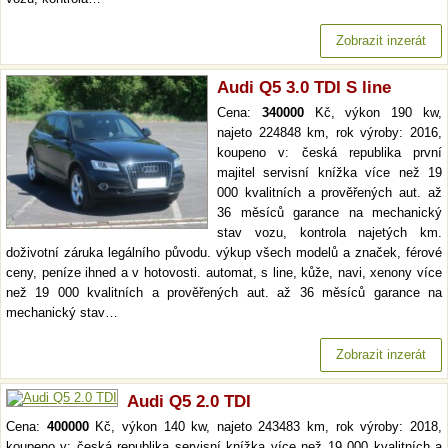
Zobrazit inzerát
Audi Q5 3.0 TDI S line
Cena:
340000
Kč, výkon 190 kw,
najeto 224848 km, rok výroby: 2016,
koupeno v: česká republika první
majitel servisní knížka více než 19
000 kvalitních a prověřených aut. až
36 měsíců garance na mechanický
stav vozu, kontrola najetých km.
doživotní záruka legálního původu. výkup všech modelů a značek, férové
ceny, peníze ihned a v hotovosti. automat, s line, kůže, navi, xenony více
než 19 000 kvalitních a prověřených aut. až 36 měsíců garance na
mechanický stav…
Zobrazit inzerát
Audi Q5 2.0 TDI
Cena:
400000
Kč, výkon 140 kw, najeto 243483 km, rok výroby: 2018,
koupeno v: česká republika servisní knížka více než 19 000 kvalitních a