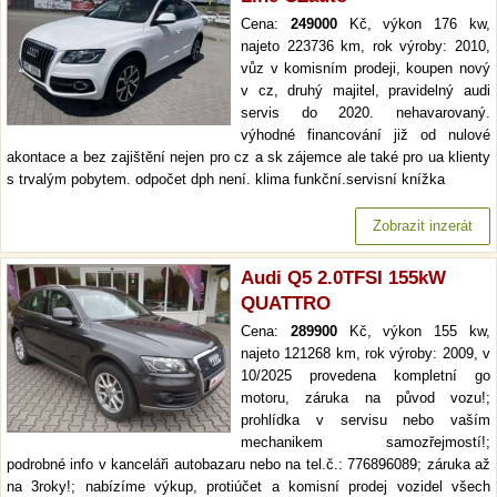
Cena:
249000
Kč, výkon 176 kw,
najeto 223736 km, rok výroby: 2010,
vůz v komisním prodeji, koupen nový
v cz, druhý majitel, pravidelný audi
servis do 2020. nehavarovaný.
výhodné financování již od nulové
akontace a bez zajištění nejen pro cz a sk zájemce ale také pro ua klienty
s trvalým pobytem. odpočet dph není. klima funkční.servisní knížka
Zobrazit inzerát
Audi Q5 2.0TFSI 155kW
QUATTRO
Cena:
289900
Kč, výkon 155 kw,
najeto 121268 km, rok výroby: 2009, v
10/2025 provedena kompletní go
motoru, záruka na původ vozu!;
prohlídka v servisu nebo vaším
mechanikem samozřejmostí!;
podrobné info v kanceláři autobazaru nebo na tel.č.: 776896089; záruka až
na 3roky!; nabízíme výkup, protiúčet a komisní prodej vozidel všech