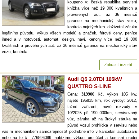
koupeno v: česká republika servisní
knížka více než 19 000 kvalitních a
prověřených aut. až 36 měsíců
garance na mechanický stav vozu,
kontrola najetých km. doživotní záruka
legálního původu. výkup všech modelů a značek, férové ceny, peníze
ihned a v hotovosti. automat, design, navi, xenony více než 19 000
kvalitních a prověřených aut. až 36 měsíců garance na mechanický stav
vozu, kontrola…
Zobrazit inzerát
Audi Q5 2.0TDI 105kW
QUATTRO S-LINE
Cena:
319900
Kč, výkon 105 kw,
najeto 195835 km, rok výroby: 2012,
tažné zařízení, nové rozvody v
10/2025 při 190 000km, servisovaný
vůz, záruka až na 3roky! záruka na
původ vozu! prohlídka v servisu nebo
vaším mechanikem samozřejmostí! podrobné info v kanceláři autobazaru
nebo na tel.č.: 776896089. nabízíme výkup, protiúčet a komisní prodej