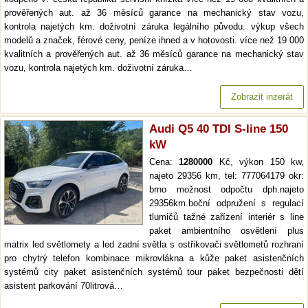
prověřených aut. až 36 měsíců garance na mechanický stav vozu,
kontrola najetých km. doživotní záruka legálního původu. výkup všech
modelů a značek, férové ceny, peníze ihned a v hotovosti. více než 19 000
kvalitních a prověřených aut. až 36 měsíců garance na mechanický stav
vozu, kontrola najetých km. doživotní záruka…
Zobrazit inzerát
Audi Q5 40 TDI S-line 150
kW
Cena:
1280000
Kč, výkon 150 kw,
najeto 29356 km, tel: 777064179 okr:
brno možnost odpočtu dph.najeto
29356km.boční odpružení s regulací
tlumičů tažné zařízení interiér s line
paket ambientního osvětlení plus
matrix led světlomety a led zadní světla s ostřikovači světlometů rozhraní
pro chytrý telefon kombinace mikrovlákna a kůže paket asistenčních
systémů city paket asistenčních systémů tour paket bezpečnosti dětí
asistent parkování 70litrová…