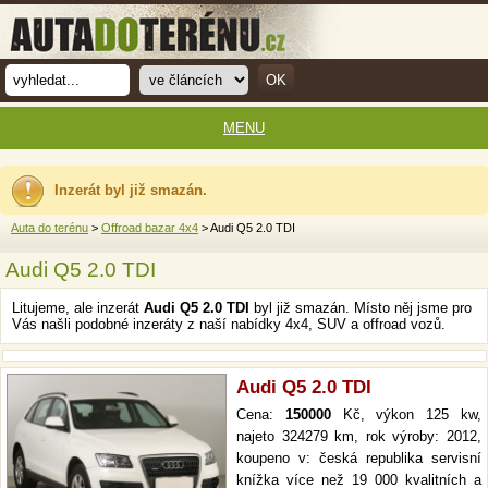
MENU
Inzerát byl již smazán.
Auta do terénu
>
Offroad bazar 4x4
> Audi Q5 2.0 TDI
Audi Q5 2.0 TDI
Litujeme, ale inzerát
Audi Q5 2.0 TDI
byl již smazán. Místo něj jsme pro
Vás našli podobné inzeráty z naší nabídky 4x4, SUV a offroad vozů.
Audi Q5 2.0 TDI
Cena:
150000
Kč, výkon 125 kw,
najeto 324279 km, rok výroby: 2012,
koupeno v: česká republika servisní
knížka více než 19 000 kvalitních a