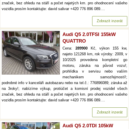
značek, bez ohledu na stáří a počet najetých km. pro ohodnocení vašeho
vozidla prosím kontaktujte: david salivar +420 776 896 089.…
Zobrazit inzerát
Audi Q5 2.0TFSI 155kW
QUATTRO
Cena:
289900
Kč, výkon 155 kw,
najeto 121268 km, rok výroby: 2009, v
10/2025 provedena kompletní go
motoru, záruka na původ vozu!;
prohlídka v servisu nebo vaším
mechanikem samozřejmostí!;
podrobné info v kanceláři autobazaru nebo na tel.č.: 776896089; záruka až
na 3roky!; nabízíme výkup, protiúčet a komisní prodej vozidel všech
značek, bez ohledu na stáří a počet najetých km. pro ohodnocení vašeho
vozidla prosím kontaktujte: david salivar +420 776 896 089.…
Zobrazit inzerát
Audi Q5 2.0TDI 105kW