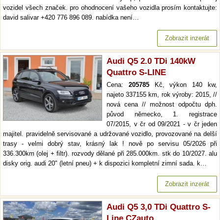
vozidel všech značek. pro ohodnocení vašeho vozidla prosím kontaktujte:
david salivar +420 776 896 089. nabídka není…
Zobrazit inzerát
Audi Q5 2.0 TDi 140kW
Quattro S-LINE
Cena:
205785
Kč, výkon 140 kw,
najeto 337155 km, rok výroby: 2015, //
nová cena // možnost odpočtu dph.
původ německo, 1. registrace
07/2015, v čr od 09/2021 - v čr jeden
majitel. pravidelně servisované a udržované vozidlo, provozované na delší
trasy - velmi dobrý stav, krásný lak ! nově po servisu 05/2026 při
336.300km (olej + filtr). rozvody dělané při 285.000km. stk do 10/2027. alu
disky orig. audi 20" (letní pneu) + k dispozici kompletní zimní sada. k…
Zobrazit inzerát
Audi Q5 3,0 TDi Quattro S-
Line CZauto