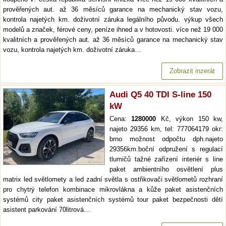
prověřených aut. až 36 měsíců garance na mechanický stav vozu,
kontrola najetých km. doživotní záruka legálního původu. výkup všech
modelů a značek, férové ceny, peníze ihned a v hotovosti. více než 19 000
kvalitních a prověřených aut. až 36 měsíců garance na mechanický stav
vozu, kontrola najetých km. doživotní záruka…
Zobrazit inzerát
Audi Q5 40 TDI S-line 150
kW
Cena:
1280000
Kč, výkon 150 kw,
najeto 29356 km, tel: 777064179 okr:
brno možnost odpočtu dph.najeto
29356km.boční odpružení s regulací
tlumičů tažné zařízení interiér s line
paket ambientního osvětlení plus
matrix led světlomety a led zadní světla s ostřikovači světlometů rozhraní
pro chytrý telefon kombinace mikrovlákna a kůže paket asistenčních
systémů city paket asistenčních systémů tour paket bezpečnosti dětí
asistent parkování 70litrová…