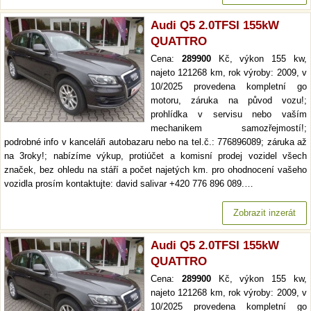
Audi Q5 2.0TFSI 155kW
QUATTRO
Cena:
289900
Kč, výkon 155 kw,
najeto 121268 km, rok výroby: 2009, v
10/2025 provedena kompletní go
motoru, záruka na původ vozu!;
prohlídka v servisu nebo vaším
mechanikem samozřejmostí!;
podrobné info v kanceláři autobazaru nebo na tel.č.: 776896089; záruka až
na 3roky!; nabízíme výkup, protiúčet a komisní prodej vozidel všech
značek, bez ohledu na stáří a počet najetých km. pro ohodnocení vašeho
vozidla prosím kontaktujte: david salivar +420 776 896 089.…
Zobrazit inzerát
Audi Q5 2.0TFSI 155kW
QUATTRO
Cena:
289900
Kč, výkon 155 kw,
najeto 121268 km, rok výroby: 2009, v
10/2025 provedena kompletní go