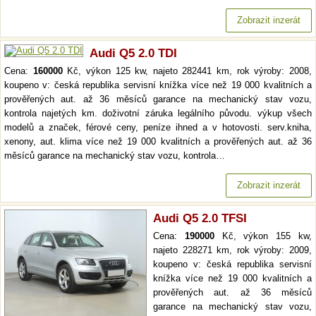
Zobrazit inzerát
Audi Q5 2.0 TDI
Cena:
160000
Kč, výkon 125 kw, najeto 282441 km, rok výroby: 2008,
koupeno v: česká republika servisní knížka více než 19 000 kvalitních a
prověřených aut. až 36 měsíců garance na mechanický stav vozu,
kontrola najetých km. doživotní záruka legálního původu. výkup všech
modelů a značek, férové ceny, peníze ihned a v hotovosti. serv.kniha,
xenony, aut. klima více než 19 000 kvalitních a prověřených aut. až 36
měsíců garance na mechanický stav vozu, kontrola…
Zobrazit inzerát
Audi Q5 2.0 TFSI
Cena:
190000
Kč, výkon 155 kw,
najeto 228271 km, rok výroby: 2009,
koupeno v: česká republika servisní
knížka více než 19 000 kvalitních a
prověřených aut. až 36 měsíců
garance na mechanický stav vozu,