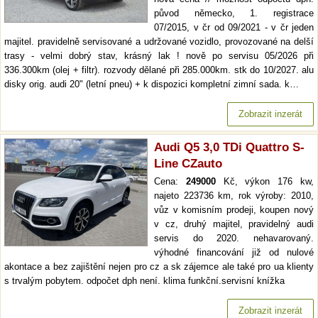
původ německo, 1. registrace
07/2015, v čr od 09/2021 - v čr jeden
majitel. pravidelně servisované a udržované vozidlo, provozované na delší
trasy - velmi dobrý stav, krásný lak ! nově po servisu 05/2026 při
336.300km (olej + filtr). rozvody dělané při 285.000km. stk do 10/2027. alu
disky orig. audi 20" (letní pneu) + k dispozici kompletní zimní sada. k…
Zobrazit inzerát
Audi Q5 3,0 TDi Quattro S-
Line CZauto
Cena:
249000
Kč, výkon 176 kw,
najeto 223736 km, rok výroby: 2010,
vůz v komisním prodeji, koupen nový
v cz, druhý majitel, pravidelný audi
servis do 2020. nehavarovaný.
výhodné financování již od nulové
akontace a bez zajištění nejen pro cz a sk zájemce ale také pro ua klienty
s trvalým pobytem. odpočet dph není. klima funkční.servisní knížka
Zobrazit inzerát