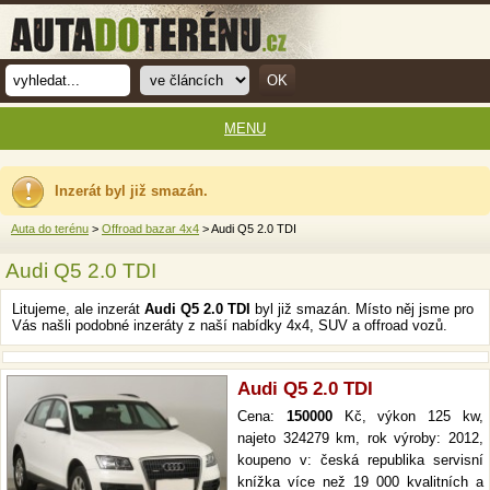
MENU
Inzerát byl již smazán.
Auta do terénu
>
Offroad bazar 4x4
> Audi Q5 2.0 TDI
Audi Q5 2.0 TDI
Litujeme, ale inzerát
Audi Q5 2.0 TDI
byl již smazán. Místo něj jsme pro
Vás našli podobné inzeráty z naší nabídky 4x4, SUV a offroad vozů.
Audi Q5 2.0 TDI
Cena:
150000
Kč, výkon 125 kw,
najeto 324279 km, rok výroby: 2012,
koupeno v: česká republika servisní
knížka více než 19 000 kvalitních a