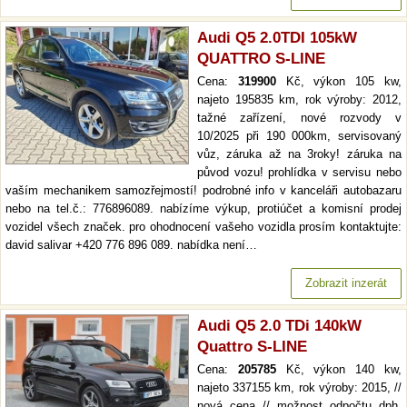
Audi Q5 2.0TDI 105kW
QUATTRO S-LINE
Cena:
319900
Kč, výkon 105 kw,
najeto 195835 km, rok výroby: 2012,
tažné zařízení, nové rozvody v
10/2025 při 190 000km, servisovaný
vůz, záruka až na 3roky! záruka na
původ vozu! prohlídka v servisu nebo
vaším mechanikem samozřejmostí! podrobné info v kanceláři autobazaru
nebo na tel.č.: 776896089. nabízíme výkup, protiúčet a komisní prodej
vozidel všech značek. pro ohodnocení vašeho vozidla prosím kontaktujte:
david salivar +420 776 896 089. nabídka není…
Zobrazit inzerát
Audi Q5 2.0 TDi 140kW
Quattro S-LINE
Cena:
205785
Kč, výkon 140 kw,
najeto 337155 km, rok výroby: 2015, //
nová cena // možnost odpočtu dph.