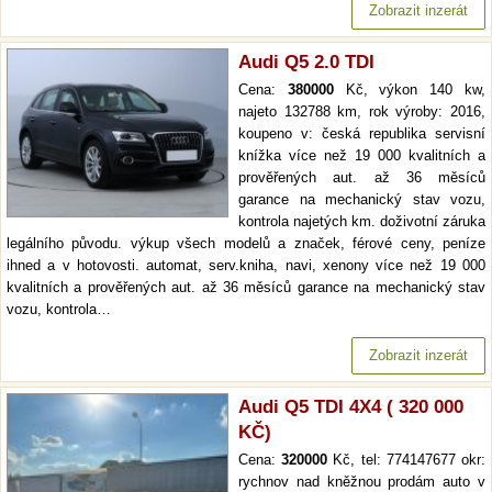
Zobrazit inzerát
Audi Q5 2.0 TDI
Cena:
380000
Kč, výkon 140 kw,
najeto 132788 km, rok výroby: 2016,
koupeno v: česká republika servisní
knížka více než 19 000 kvalitních a
prověřených aut. až 36 měsíců
garance na mechanický stav vozu,
kontrola najetých km. doživotní záruka
legálního původu. výkup všech modelů a značek, férové ceny, peníze
ihned a v hotovosti. automat, serv.kniha, navi, xenony více než 19 000
kvalitních a prověřených aut. až 36 měsíců garance na mechanický stav
vozu, kontrola…
Zobrazit inzerát
Audi Q5 TDI 4X4 ( 320 000
KČ)
Cena:
320000
Kč, tel: 774147677 okr:
rychnov nad kněžnou prodám auto v