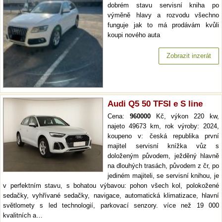
dobrém stavu servisní kniha po
výměně hlavy a rozvodu všechno
funguje jak to má prodávám kvůli
koupi nového auta
Zobrazit inzerát
Audi Q5 50 TFSI e S line
Cena:
960000
Kč, výkon 220 kw,
najeto 49673 km, rok výroby: 2024,
koupeno v: česká republika první
majitel servisní knížka vůz s
doloženým původem, ježděný hlavně
na dlouhých trasách, původem z čr, po
jediném majiteli, se servisní knihou, je
v perfektním stavu, s bohatou výbavou: pohon všech kol, polokožené
sedačky, vyhřívané sedačky, navigace, automatická klimatizace, hlavní
světlomety s led technologií, parkovací senzory. více než 19 000
kvalitních a…