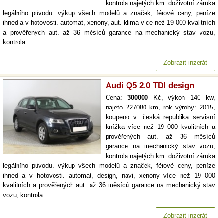
kontrola najetých km. doživotní záruka
legálního původu. výkup všech modelů a značek, férové ceny, peníze
ihned a v hotovosti. automat, xenony, aut. klima více než 19 000 kvalitních
a prověřených aut. až 36 měsíců garance na mechanický stav vozu,
kontrola…
Zobrazit inzerát
Audi Q5 2.0 TDI design
Cena:
300000
Kč, výkon 140 kw,
najeto 227080 km, rok výroby: 2015,
koupeno v: česká republika servisní
knížka více než 19 000 kvalitních a
prověřených aut. až 36 měsíců
garance na mechanický stav vozu,
kontrola najetých km. doživotní záruka
legálního původu. výkup všech modelů a značek, férové ceny, peníze
ihned a v hotovosti. automat, design, navi, xenony více než 19 000
kvalitních a prověřených aut. až 36 měsíců garance na mechanický stav
vozu, kontrola…
Zobrazit inzerát