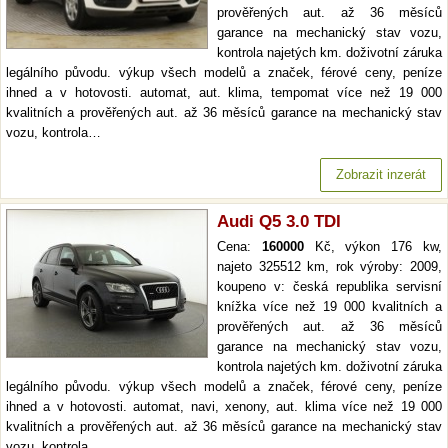
prověřených aut. až 36 měsíců
garance na mechanický stav vozu,
kontrola najetých km. doživotní záruka
legálního původu. výkup všech modelů a značek, férové ceny, peníze
ihned a v hotovosti. automat, aut. klima, tempomat více než 19 000
kvalitních a prověřených aut. až 36 měsíců garance na mechanický stav
vozu, kontrola…
Zobrazit inzerát
Audi Q5 3.0 TDI
Cena:
160000
Kč, výkon 176 kw,
najeto 325512 km, rok výroby: 2009,
koupeno v: česká republika servisní
knížka více než 19 000 kvalitních a
prověřených aut. až 36 měsíců
garance na mechanický stav vozu,
kontrola najetých km. doživotní záruka
legálního původu. výkup všech modelů a značek, férové ceny, peníze
ihned a v hotovosti. automat, navi, xenony, aut. klima více než 19 000
kvalitních a prověřených aut. až 36 měsíců garance na mechanický stav
vozu, kontrola…