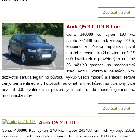
Zobrazit inzerát
Audi Q5 3.0 TDI S line
Cena:
340000
Kč, výkon 190 kw,
najeto 224848 km, rok výroby: 2016,
koupeno v: česká republika první
majitel servisní knížka více než 19
000 kvalitních a prověřených aut. až
36 měsíců garance na mechanický
stav vozu, kontrola najetých km.
doživotní záruka legálního původu. výkup všech modelů a značek, férové
ceny, peníze ihned a v hotovosti. automat, s line, kůže, navi, xenony více
než 19 000 kvalitních a prověřených aut. až 36 měsíců garance na
mechanický stav…
Zobrazit inzerát
Audi Q5 2.0 TDI
Cena:
400000
Kč, výkon 140 kw, najeto 243483 km, rok výroby: 2018,
koupeno v: česká republika servisní knížka více než 19 000 kvalitních a