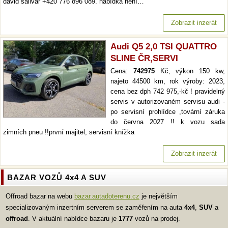
david salivar +420 776 896 089. nabídka není…
Zobrazit inzerát
Audi Q5 2,0 TSI QUATTRO
SLINE ČR,SERVI
Cena:
742975
Kč, výkon 150 kw,
najeto 44500 km, rok výroby: 2023,
cena bez dph 742 975,-kč ! pravidelný
servis v autorizovaném servisu audi -
po servisní prohlídce ,tovární záruka
do června 2027 !! k vozu sada
zimních pneu !!první majitel, servisní knížka
Zobrazit inzerát
BAZAR VOZŮ 4x4 A SUV
Offroad bazar na webu
bazar.autadoterenu.cz
je největším
specializovaným inzertním serverem se zaměřením na auta
4x4
,
SUV
a
offroad
. V aktuální nabídce bazaru je
1777
vozů na prodej.