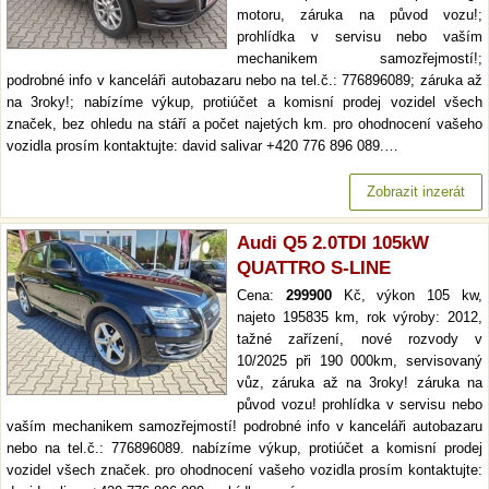
motoru, záruka na původ vozu!;
prohlídka v servisu nebo vaším
mechanikem samozřejmostí!;
podrobné info v kanceláři autobazaru nebo na tel.č.: 776896089; záruka až
na 3roky!; nabízíme výkup, protiúčet a komisní prodej vozidel všech
značek, bez ohledu na stáří a počet najetých km. pro ohodnocení vašeho
vozidla prosím kontaktujte: david salivar +420 776 896 089.…
Zobrazit inzerát
Audi Q5 2.0TDI 105kW
QUATTRO S-LINE
Cena:
299900
Kč, výkon 105 kw,
najeto 195835 km, rok výroby: 2012,
tažné zařízení, nové rozvody v
10/2025 při 190 000km, servisovaný
vůz, záruka až na 3roky! záruka na
původ vozu! prohlídka v servisu nebo
vaším mechanikem samozřejmostí! podrobné info v kanceláři autobazaru
nebo na tel.č.: 776896089. nabízíme výkup, protiúčet a komisní prodej
vozidel všech značek. pro ohodnocení vašeho vozidla prosím kontaktujte: