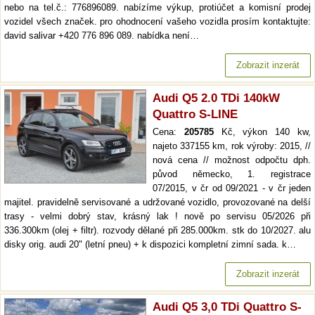
nebo na tel.č.: 776896089. nabízíme výkup, protiúčet a komisní prodej
vozidel všech značek. pro ohodnocení vašeho vozidla prosím kontaktujte:
david salivar +420 776 896 089. nabídka není…
Zobrazit inzerát
Audi Q5 2.0 TDi 140kW
Quattro S-LINE
Cena:
205785
Kč, výkon 140 kw,
najeto 337155 km, rok výroby: 2015, //
nová cena // možnost odpočtu dph.
původ německo, 1. registrace
07/2015, v čr od 09/2021 - v čr jeden
majitel. pravidelně servisované a udržované vozidlo, provozované na delší
trasy - velmi dobrý stav, krásný lak ! nově po servisu 05/2026 při
336.300km (olej + filtr). rozvody dělané při 285.000km. stk do 10/2027. alu
disky orig. audi 20" (letní pneu) + k dispozici kompletní zimní sada. k…
Zobrazit inzerát
Audi Q5 3,0 TDi Quattro S-