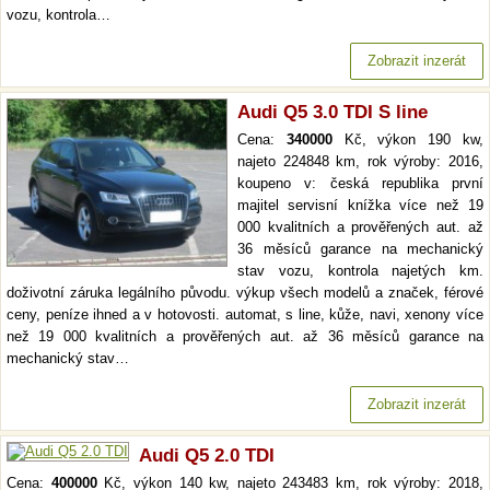
vozu, kontrola…
Zobrazit inzerát
Audi Q5 3.0 TDI S line
Cena:
340000
Kč, výkon 190 kw,
najeto 224848 km, rok výroby: 2016,
koupeno v: česká republika první
majitel servisní knížka více než 19
000 kvalitních a prověřených aut. až
36 měsíců garance na mechanický
stav vozu, kontrola najetých km.
doživotní záruka legálního původu. výkup všech modelů a značek, férové
ceny, peníze ihned a v hotovosti. automat, s line, kůže, navi, xenony více
než 19 000 kvalitních a prověřených aut. až 36 měsíců garance na
mechanický stav…
Zobrazit inzerát
Audi Q5 2.0 TDI
Cena:
400000
Kč, výkon 140 kw, najeto 243483 km, rok výroby: 2018,