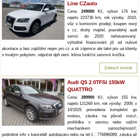
Line CZauto
Cena:
249000
Kč, výkon 176 kw,
najeto 223736 km, rok výroby: 2010,
vůz v komisním prodeji, koupen nový
v cz, druhý majitel, pravidelný audi
servis do 2020. nehavarovaný.
výhodné financování již od nulové
akontace a bez zajištění nejen pro cz a sk zájemce ale také pro ua klienty
s trvalým pobytem. odpočet dph není. klima funkční.servisní knížka
Zobrazit inzerát
Audi Q5 2.0TFSI 155kW
QUATTRO
Cena:
289900
Kč, výkon 155 kw,
najeto 121268 km, rok výroby: 2009, v
10/2025 provedena kompletní go
motoru, záruka na původ vozu!;
prohlídka v servisu nebo vaším
mechanikem samozřejmostí!;
podrobné info v kanceláři autobazaru nebo na tel.č.: 776896089; záruka až