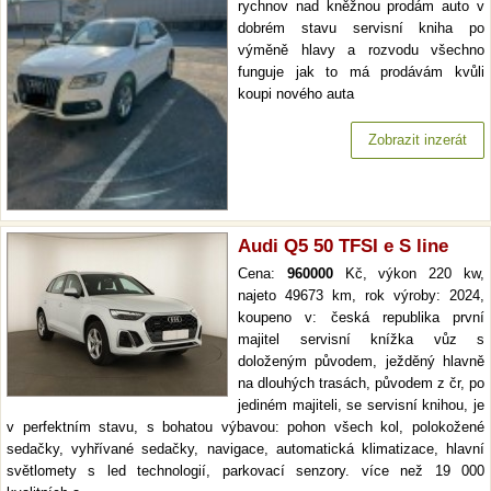
rychnov nad kněžnou prodám auto v
dobrém stavu servisní kniha po
výměně hlavy a rozvodu všechno
funguje jak to má prodávám kvůli
koupi nového auta
Zobrazit inzerát
Audi Q5 50 TFSI e S line
Cena:
960000
Kč, výkon 220 kw,
najeto 49673 km, rok výroby: 2024,
koupeno v: česká republika první
majitel servisní knížka vůz s
doloženým původem, ježděný hlavně
na dlouhých trasách, původem z čr, po
jediném majiteli, se servisní knihou, je
v perfektním stavu, s bohatou výbavou: pohon všech kol, polokožené
sedačky, vyhřívané sedačky, navigace, automatická klimatizace, hlavní
světlomety s led technologií, parkovací senzory. více než 19 000