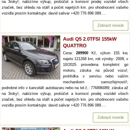
na 3roky!; nabízíme výkup, protiúčet a komisní prodej vozidel všech
značek, bez ohledu na stáří a počet najetých km. pro ohodnocení vašeho
vozidla prosím kontaktujte: david salivar +420 776 896 089.…
Zobrazit inzerát
Audi Q5 2.0TFSI 155kW
QUATTRO
Cena:
289900
Kč, výkon 155 kw,
najeto 121268 km, rok výroby: 2009, v
10/2025 provedena kompletní go
motoru, záruka na původ vozu!;
prohlídka v servisu nebo vaším
mechanikem samozřejmostí!;
podrobné info v kanceláři autobazaru nebo na tel.č.: 776896089; záruka až
na 3roky!; nabízíme výkup, protiúčet a komisní prodej vozidel všech
značek, bez ohledu na stáří a počet najetých km. pro ohodnocení vašeho
vozidla prosím kontaktujte: david salivar +420 776 896 089.…
Zobrazit inzerát