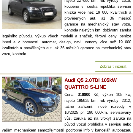
najeto 227080 km, rok výroby: 2015,
koupeno v: česká republika servisní
knížka více než 19 000 kvalitních a
prověřených aut. až 36 měsíců
garance na mechanický stav vozu,
kontrola najetých km. doživotní záruka
legálního původu. výkup všech modelů a značek, férové ceny, peníze
ihned a v hotovosti. automat, design, navi, xenony více než 19 000
kvalitních a prověřených aut. až 36 měsíců garance na mechanický stav
vozu, kontrola…
Zobrazit inzerát
Audi Q5 2.0TDI 105kW
QUATTRO S-LINE
Cena:
319900
Kč, výkon 105 kw,
najeto 195835 km, rok výroby: 2012,
tažné zařízení, nové rozvody v
10/2025 při 190 000km, servisovaný
vůz, záruka až na 3roky! záruka na
původ vozu! prohlídka v servisu nebo
vaším mechanikem samozřejmostí! podrobné info v kanceláři autobazaru