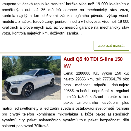
koupeno v: česká republika servisní knížka více než 19 000 kvalitních a
prověřených aut. až 36 měsíců garance na mechanický stav vozu,
kontrola najetých km. doživotní záruka legálního původu. výkup všech
modelů a značek, férové ceny, peníze ihned a v hotovosti. více než 19 000
kvalitních a prověřených aut. až 36 měsíců garance na mechanický stav
vozu, kontrola najetých km. doživotní záruka…
Zobrazit inzerát
Audi Q5 40 TDI S-line 150
kW
Cena:
1280000
Kč, výkon 150 kw,
najeto 29356 km, tel: 777064179 okr:
brno možnost odpočtu dph.najeto
29356km.boční odpružení s regulací
tlumičů tažné zařízení interiér s line
paket ambientního osvětlení plus
matrix led světlomety a led zadní světla s ostřikovači světlometů rozhraní
pro chytrý telefon kombinace mikrovlákna a kůže paket asistenčních
systémů city paket asistenčních systémů tour paket bezpečnosti dětí
asistent parkování 70litrová…