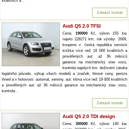
kvalitních a…
Zobrazit inzerát
Audi Q5 2.0 TFSI
Cena:
190000
Kč, výkon 155 kw,
najeto 228271 km, rok výroby: 2009,
koupeno v: česká republika servisní
knížka více než 19 000 kvalitních a
prověřených aut. až 36 měsíců
garance na mechanický stav vozu,
kontrola najetých km. doživotní záruka
legálního původu. výkup všech modelů a značek, férové ceny, peníze
ihned a v hotovosti. automat, xenony, aut. klima více než 19 000 kvalitních
a prověřených aut. až 36 měsíců garance na mechanický stav vozu,
kontrola…
Zobrazit inzerát
Audi Q5 2.0 TDI design
Cena:
300000
Kč, výkon 140 kw,