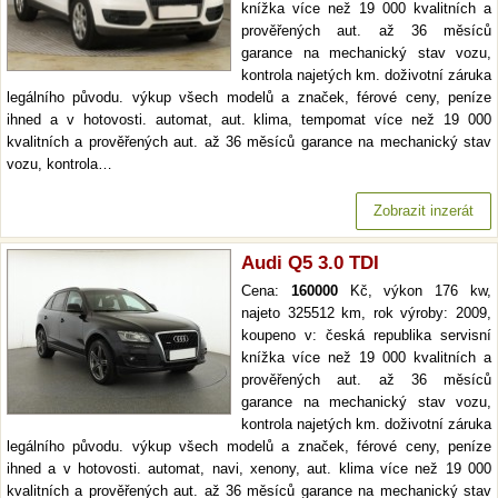
knížka více než 19 000 kvalitních a
prověřených aut. až 36 měsíců
garance na mechanický stav vozu,
kontrola najetých km. doživotní záruka
legálního původu. výkup všech modelů a značek, férové ceny, peníze
ihned a v hotovosti. automat, aut. klima, tempomat více než 19 000
kvalitních a prověřených aut. až 36 měsíců garance na mechanický stav
vozu, kontrola…
Zobrazit inzerát
Audi Q5 3.0 TDI
Cena:
160000
Kč, výkon 176 kw,
najeto 325512 km, rok výroby: 2009,
koupeno v: česká republika servisní
knížka více než 19 000 kvalitních a
prověřených aut. až 36 měsíců
garance na mechanický stav vozu,
kontrola najetých km. doživotní záruka
legálního původu. výkup všech modelů a značek, férové ceny, peníze
ihned a v hotovosti. automat, navi, xenony, aut. klima více než 19 000
kvalitních a prověřených aut. až 36 měsíců garance na mechanický stav