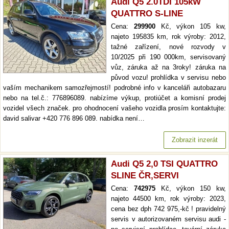
Audi Q5 2.0TDI 105kW
QUATTRO S-LINE
Cena:
299900
Kč, výkon 105 kw,
najeto 195835 km, rok výroby: 2012,
tažné zařízení, nové rozvody v
10/2025 při 190 000km, servisovaný
vůz, záruka až na 3roky! záruka na
původ vozu! prohlídka v servisu nebo
vaším mechanikem samozřejmostí! podrobné info v kanceláři autobazaru
nebo na tel.č.: 776896089. nabízíme výkup, protiúčet a komisní prodej
vozidel všech značek. pro ohodnocení vašeho vozidla prosím kontaktujte:
david salivar +420 776 896 089. nabídka není…
Zobrazit inzerát
Audi Q5 2,0 TSI QUATTRO
SLINE ČR,SERVI
Cena:
742975
Kč, výkon 150 kw,
najeto 44500 km, rok výroby: 2023,
cena bez dph 742 975,-kč ! pravidelný
servis v autorizovaném servisu audi -