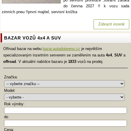
po servisní prohlídce ,tovární záruka
do června 2027 !! k vozu sada
zimních pneu !!první majitel, servisní knížka
Zobrazit inzerát
BAZAR VOZŮ 4x4 A SUV
Offroad bazar na webu
bazar.autadoterenu.cz
je největším
specializovaným inzertním serverem se zaměřením na auta
4x4
,
SUV
a
offroad
. V aktuální nabídce bazaru je
1833
vozů na prodej.
Značka:
Model:
Rok výroby:
do
Cena: