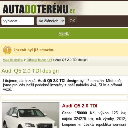
MENU
Inzerát byl již smazán.
Auta do terénu
>
Offroad bazar 4x4
> Audi Q5 2.0 TDI design
Audi Q5 2.0 TDI design
Litujeme, ale inzerát
Audi Q5 2.0 TDI design
byl již smazán. Místo něj
jsme pro Vás našli podobné inzeráty z naší nabídky 4x4, SUV a offroad
vozů.
Audi Q5 2.0 TDI
Cena:
150000
Kč, výkon 125 kw,
najeto 324279 km, rok výroby: 2012,
koupeno v: česká republika servisní