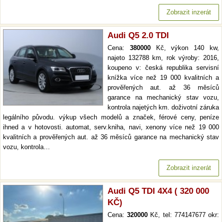
Zobrazit inzerát
Audi Q5 2.0 TDI
Cena:
380000
Kč, výkon 140 kw,
najeto 132788 km, rok výroby: 2016,
koupeno v: česká republika servisní
knížka více než 19 000 kvalitních a
prověřených aut. až 36 měsíců
garance na mechanický stav vozu,
kontrola najetých km. doživotní záruka
legálního původu. výkup všech modelů a značek, férové ceny, peníze
ihned a v hotovosti. automat, serv.kniha, navi, xenony více než 19 000
kvalitních a prověřených aut. až 36 měsíců garance na mechanický stav
vozu, kontrola…
Zobrazit inzerát
Audi Q5 TDI 4X4 ( 320 000
KČ)
Cena:
320000
Kč, tel: 774147677 okr: