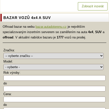
Zobrazit inzerát
BAZAR VOZŮ 4x4 A SUV
Offroad bazar na webu
bazar.autadoterenu.cz
je největším
specializovaným inzertním serverem se zaměřením na auta
4x4
,
SUV
a
offroad
. V aktuální nabídce bazaru je
1777
vozů na prodej.
Značka:
Model:
Rok výroby:
do
Cena:
do