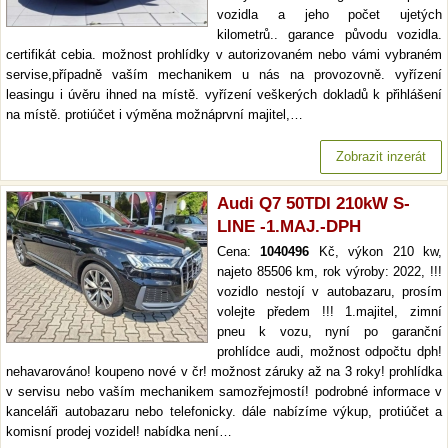
vozidla a jeho počet ujetých
kilometrů.. garance původu vozidla.
certifikát cebia. možnost prohlídky v autorizovaném nebo vámi vybraném
servise,případně vaším mechanikem u nás na provozovně. vyřízení
leasingu i úvěru ihned na místě. vyřízení veškerých dokladů k přihlášení
na místě. protiúčet i výměna možnáprvní majitel,…
Zobrazit inzerát
Audi Q7 50TDI 210kW S-
LINE -1.MAJ.-DPH
Cena:
1040496
Kč, výkon 210 kw,
najeto 85506 km, rok výroby: 2022, !!!
vozidlo nestojí v autobazaru, prosím
volejte předem !!! 1.majitel, zimní
pneu k vozu, nyní po garanční
prohlídce audi, možnost odpočtu dph!
nehavarováno! koupeno nové v čr! možnost záruky až na 3 roky! prohlídka
v servisu nebo vaším mechanikem samozřejmostí! podrobné informace v
kanceláři autobazaru nebo telefonicky. dále nabízíme výkup, protiúčet a
komisní prodej vozidel! nabídka není…