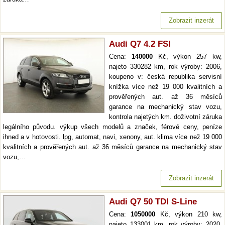
Zobrazit inzerát
Audi Q7 4.2 FSI
Cena:
140000
Kč, výkon 257 kw,
najeto 330282 km, rok výroby: 2006,
koupeno v: česká republika servisní
knížka více než 19 000 kvalitních a
prověřených aut. až 36 měsíců
garance na mechanický stav vozu,
kontrola najetých km. doživotní záruka
legálního původu. výkup všech modelů a značek, férové ceny, peníze
ihned a v hotovosti. lpg, automat, navi, xenony, aut. klima více než 19 000
kvalitních a prověřených aut. až 36 měsíců garance na mechanický stav
vozu,…
Zobrazit inzerát
Audi Q7 50 TDI S-Line
Cena:
1050000
Kč, výkon 210 kw,
najeto 133001 km, rok výroby: 2020,