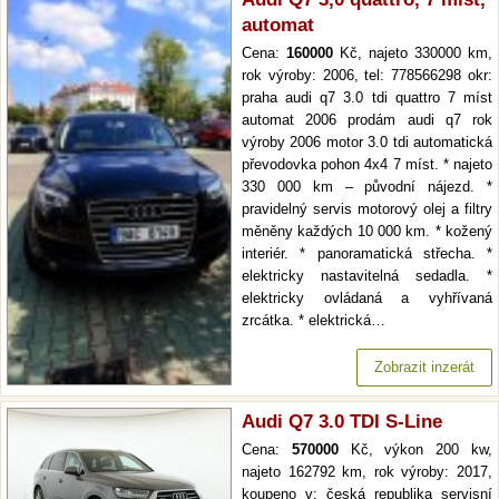
automat
Cena:
160000
Kč, najeto 330000 km,
rok výroby: 2006, tel: 778566298 okr:
praha audi q7 3.0 tdi quattro 7 míst
automat 2006 prodám audi q7 rok
výroby 2006 motor 3.0 tdi automatická
převodovka pohon 4x4 7 míst. * najeto
330 000 km – původní nájezd. *
pravidelný servis motorový olej a filtry
měněny každých 10 000 km. * kožený
interiér. * panoramatická střecha. *
elektricky nastavitelná sedadla. *
elektricky ovládaná a vyhřívaná
zrcátka. * elektrická…
Zobrazit inzerát
Audi Q7 3.0 TDI S-Line
Cena:
570000
Kč, výkon 200 kw,
najeto 162792 km, rok výroby: 2017,
koupeno v: česká republika servisní