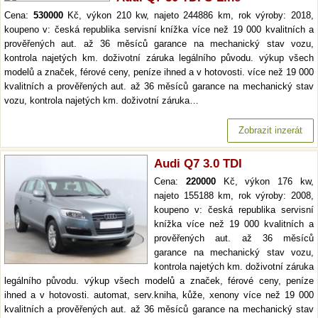
Cena:
530000
Kč, výkon 210 kw, najeto 244886 km, rok výroby: 2018,
koupeno v: česká republika servisní knížka více než 19 000 kvalitních a
prověřených aut. až 36 měsíců garance na mechanický stav vozu,
kontrola najetých km. doživotní záruka legálního původu. výkup všech
modelů a značek, férové ceny, peníze ihned a v hotovosti. více než 19 000
kvalitních a prověřených aut. až 36 měsíců garance na mechanický stav
vozu, kontrola najetých km. doživotní záruka…
Zobrazit inzerát
Audi Q7 3.0 TDI
Cena:
220000
Kč, výkon 176 kw,
najeto 155188 km, rok výroby: 2008,
koupeno v: česká republika servisní
knížka více než 19 000 kvalitních a
prověřených aut. až 36 měsíců
garance na mechanický stav vozu,
kontrola najetých km. doživotní záruka
legálního původu. výkup všech modelů a značek, férové ceny, peníze
ihned a v hotovosti. automat, serv.kniha, kůže, xenony více než 19 000
kvalitních a prověřených aut. až 36 měsíců garance na mechanický stav