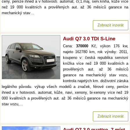
ceny, peníze ihned a v hotovosti. automat, čr,1.maj, serv.kniha, kůže více
než 19 000 kvalitních a prověřených aut. až 36 měsíců garance na
mechanický stav…
Zobrazit inzerát
Audi Q7 3.0 TDI S-Line
Cena:
370000
Kč, výkon 176 kw,
najeto 162780 km, rok výroby: 2011,
koupeno v: česká republika servisní
knížka více než 19 000 kvalitních a
prověřených aut. až 36 měsíců
garance na mechanický stav vozu,
kontrola najetých km. doživotní záruka
legálního původu. výkup všech modelů a značek, férové ceny, peníze
ihned a v hotovosti. automat, kůže, navi, xenony, bi-xenony více než 19
000 kvalitních a prověřených aut. až 36 měsíců garance na mechanický
stav vozu,…
Zobrazit inzerát
Audi Q7 3,0 quattro, 7 míst,