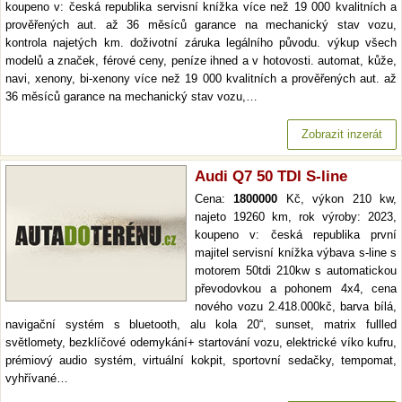
koupeno v: česká republika servisní knížka více než 19 000 kvalitních a
prověřených aut. až 36 měsíců garance na mechanický stav vozu,
kontrola najetých km. doživotní záruka legálního původu. výkup všech
modelů a značek, férové ceny, peníze ihned a v hotovosti. automat, kůže,
navi, xenony, bi-xenony více než 19 000 kvalitních a prověřených aut. až
36 měsíců garance na mechanický stav vozu,…
Zobrazit inzerát
Audi Q7 50 TDI S-line
Cena:
1800000
Kč, výkon 210 kw,
najeto 19260 km, rok výroby: 2023,
koupeno v: česká republika první
majitel servisní knížka výbava s-line s
motorem 50tdi 210kw s automatickou
převodovkou a pohonem 4x4, cena
nového vozu 2.418.000kč, barva bílá,
navigační systém s bluetooth, alu kola 20“, sunset, matrix fullled
světlomety, bezklíčové odemykání+ startování vozu, elektrické víko kufru,
prémiový audio systém, virtuální kokpit, sportovní sedačky, tempomat,
vyhřívané…