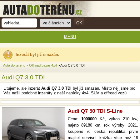
MENU
Inzerát byl již smazán.
Auta do terénu
>
Offroad bazar 4x4
> Audi Q7 3.0 TDI
Audi Q7 3.0 TDI
Litujeme, ale inzerát
Audi Q7 3.0 TDI
byl již smazán. Místo něj jsme pro
Vás našli podobné inzeráty z naší nabídky 4x4, SUV a offroad vozů.
Audi Q7 50 TDI S-Line
Cena:
1000000
Kč, výkon 210 kw,
najeto 89180 km, rok výroby: 2021,
koupeno v: česká republika první
majitel servisní knížka více než 19