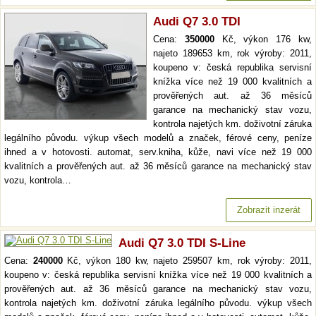
Audi Q7 3.0 TDI
Cena:
350000
Kč, výkon 176 kw,
najeto 189653 km, rok výroby: 2011,
koupeno v: česká republika servisní
knížka více než 19 000 kvalitních a
prověřených aut. až 36 měsíců
garance na mechanický stav vozu,
kontrola najetých km. doživotní záruka
legálního původu. výkup všech modelů a značek, férové ceny, peníze
ihned a v hotovosti. automat, serv.kniha, kůže, navi více než 19 000
kvalitních a prověřených aut. až 36 měsíců garance na mechanický stav
vozu, kontrola…
Zobrazit inzerát
Audi Q7 3.0 TDI S-Line
Cena:
240000
Kč, výkon 180 kw, najeto 259507 km, rok výroby: 2011,
koupeno v: česká republika servisní knížka více než 19 000 kvalitních a
prověřených aut. až 36 měsíců garance na mechanický stav vozu,
kontrola najetých km. doživotní záruka legálního původu. výkup všech