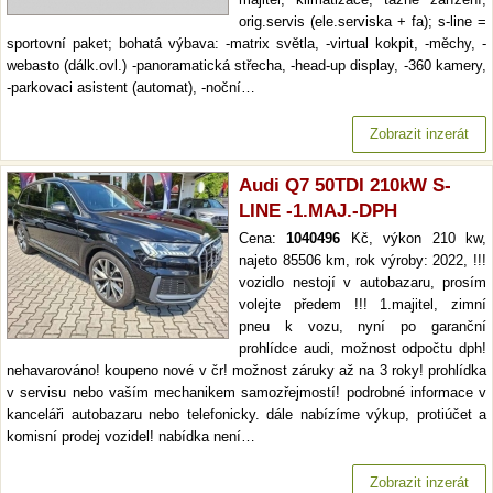
orig.servis (ele.serviska + fa); s-line =
sportovní paket; bohatá výbava: -matrix světla, -virtual kokpit, -měchy, -
webasto (dálk.ovl.) -panoramatická střecha, -head-up display, -360 kamery,
-parkovaci asistent (automat), -noční…
Zobrazit inzerát
Audi Q7 50TDI 210kW S-
LINE -1.MAJ.-DPH
Cena:
1040496
Kč, výkon 210 kw,
najeto 85506 km, rok výroby: 2022, !!!
vozidlo nestojí v autobazaru, prosím
volejte předem !!! 1.majitel, zimní
pneu k vozu, nyní po garanční
prohlídce audi, možnost odpočtu dph!
nehavarováno! koupeno nové v čr! možnost záruky až na 3 roky! prohlídka
v servisu nebo vaším mechanikem samozřejmostí! podrobné informace v
kanceláři autobazaru nebo telefonicky. dále nabízíme výkup, protiúčet a
komisní prodej vozidel! nabídka není…
Zobrazit inzerát