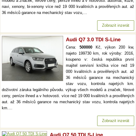
modelů a značek, férové ceny, peníze ihned a v hotovosti. automat, kůže,
navi, xenony, bi-xenony více než 19 000 kvalitních a prověřených aut. až
36 měsíců garance na mechanický stav vozu,…
Zobrazit inzerát
Audi Q7 3.0 TDI S-Line
Cena:
500000
Kč, výkon 200 kw,
najeto 199730 km, rok výroby: 2016,
koupeno v: česká republika první
majitel servisní knížka více než 19
000 kvalitních a prověřených aut. až
36 měsíců garance na mechanický
stav vozu, kontrola najetých km.
doživotní záruka legálního původu. výkup všech modelů a značek, férové
ceny, peníze ihned a v hotovosti. více než 19 000 kvalitních a prověřených
aut. až 36 měsíců garance na mechanický stav vozu, kontrola najetých
km.…
Zobrazit inzerát
Audi Q7 50 TDI S-Line