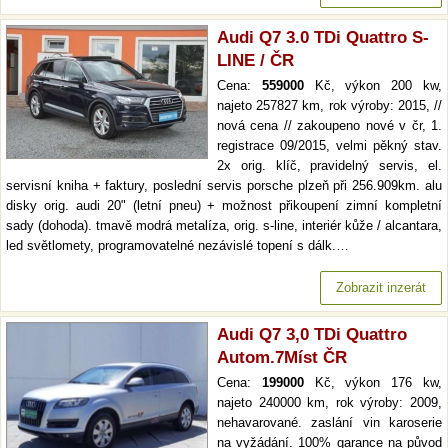
Audi Q7 3.0 TDi Quattro S-
LINE / ČR
Cena:
559000
Kč, výkon 200 kw,
najeto 257827 km, rok výroby: 2015, //
nová cena // zakoupeno nové v čr, 1.
registrace 09/2015, velmi pěkný stav.
2x orig. klíč, pravidelný servis, el.
servisní kniha + faktury, poslední servis porsche plzeň při 256.909km. alu
disky orig. audi 20" (letní pneu) + možnost přikoupení zimní kompletní
sady (dohoda). tmavě modrá metalíza, orig. s-line, interiér kůže / alcantara,
led světlomety, programovatelné nezávislé topení s dálk.…
Zobrazit inzerát
Audi Q7 3,0 TDi Quattro
Autom.7Míst ČR
Cena:
199000
Kč, výkon 176 kw,
najeto 240000 km, rok výroby: 2009,
nehavarované. zaslání vin karoserie
na vyžádání. 100% garance na původ