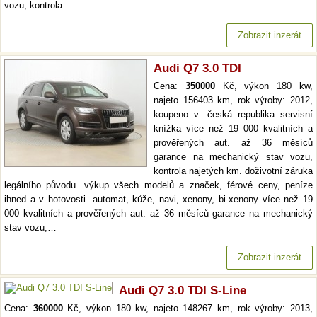
vozu, kontrola…
Zobrazit inzerát
Audi Q7 3.0 TDI
Cena:
350000
Kč, výkon 180 kw,
najeto 156403 km, rok výroby: 2012,
koupeno v: česká republika servisní
knížka více než 19 000 kvalitních a
prověřených aut. až 36 měsíců
garance na mechanický stav vozu,
kontrola najetých km. doživotní záruka
legálního původu. výkup všech modelů a značek, férové ceny, peníze
ihned a v hotovosti. automat, kůže, navi, xenony, bi-xenony více než 19
000 kvalitních a prověřených aut. až 36 měsíců garance na mechanický
stav vozu,…
Zobrazit inzerát
Audi Q7 3.0 TDI S-Line
Cena:
360000
Kč, výkon 180 kw, najeto 148267 km, rok výroby: 2013,