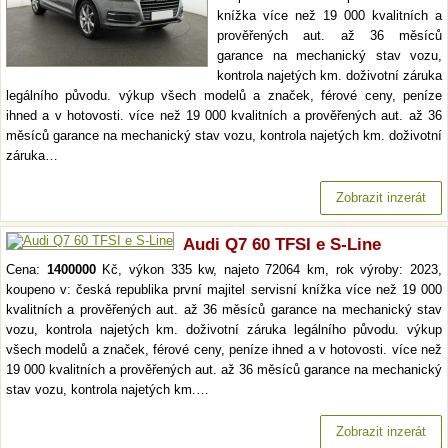
knížka více než 19 000 kvalitních a
prověřených aut. až 36 měsíců
garance na mechanický stav vozu,
kontrola najetých km. doživotní záruka
legálního původu. výkup všech modelů a značek, férové ceny, peníze
ihned a v hotovosti. více než 19 000 kvalitních a prověřených aut. až 36
měsíců garance na mechanický stav vozu, kontrola najetých km. doživotní
záruka…
Zobrazit inzerát
Audi Q7 60 TFSI e S-Line
Cena:
1400000
Kč, výkon 335 kw, najeto 72064 km, rok výroby: 2023,
koupeno v: česká republika první majitel servisní knížka více než 19 000
kvalitních a prověřených aut. až 36 měsíců garance na mechanický stav
vozu, kontrola najetých km. doživotní záruka legálního původu. výkup
všech modelů a značek, férové ceny, peníze ihned a v hotovosti. více než
19 000 kvalitních a prověřených aut. až 36 měsíců garance na mechanický
stav vozu, kontrola najetých km.…
Zobrazit inzerát