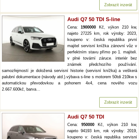
Zobrazit inzerát
Audi Q7 50 TDI S-line
Cena:
1900000
Kč, výkon 210 kw,
najeto 27225 km, rok výroby: 2023,
koupeno v: česká republika první
majitel servisní knížka zánovní vůz v
perfektním stavu přímo po 1. majiteli.
v plné tovární záruce. interiér bez
známek předchozího používání.
samozřejmostí je doložená servisní historie (servisní knížka) a veškerá
palubní dokumentace (návody atd.).výbava s-line s motorem 50tdi 210kw s
automatickou převodovkou a pohonem 4x4, cena nového vozu
2.667.600kč, barva…
Zobrazit inzerát
Audi Q7 50 TDI
Cena:
950000
Kč, výkon 210 kw,
najeto 94193 km, rok výroby: 2019,
koupeno v: česká republika servisní