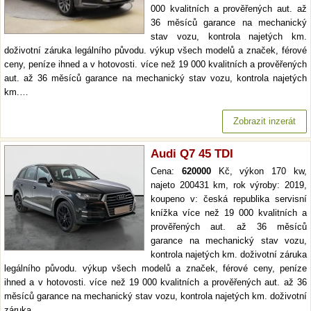
000 kvalitních a prověřených aut. až
36 měsíců garance na mechanický
stav vozu, kontrola najetých km.
doživotní záruka legálního původu. výkup všech modelů a značek, férové
ceny, peníze ihned a v hotovosti. více než 19 000 kvalitních a prověřených
aut. až 36 měsíců garance na mechanický stav vozu, kontrola najetých
km.…
Zobrazit inzerát
Audi Q7 45 TDI
Cena:
620000
Kč, výkon 170 kw,
najeto 200431 km, rok výroby: 2019,
koupeno v: česká republika servisní
knížka více než 19 000 kvalitních a
prověřených aut. až 36 měsíců
garance na mechanický stav vozu,
kontrola najetých km. doživotní záruka
legálního původu. výkup všech modelů a značek, férové ceny, peníze
ihned a v hotovosti. více než 19 000 kvalitních a prověřených aut. až 36
měsíců garance na mechanický stav vozu, kontrola najetých km. doživotní
záruka…