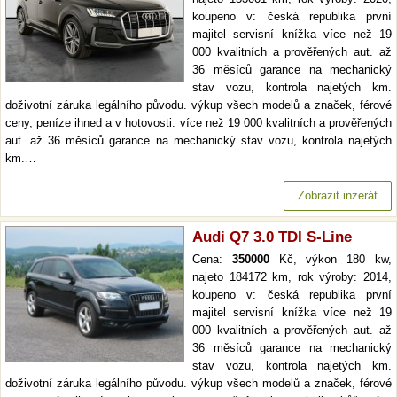
koupeno v: česká republika první
majitel servisní knížka více než 19
000 kvalitních a prověřených aut. až
36 měsíců garance na mechanický
stav vozu, kontrola najetých km.
doživotní záruka legálního původu. výkup všech modelů a značek, férové
ceny, peníze ihned a v hotovosti. více než 19 000 kvalitních a prověřených
aut. až 36 měsíců garance na mechanický stav vozu, kontrola najetých
km.…
Zobrazit inzerát
Audi Q7 3.0 TDI S-Line
Cena:
350000
Kč, výkon 180 kw,
najeto 184172 km, rok výroby: 2014,
koupeno v: česká republika první
majitel servisní knížka více než 19
000 kvalitních a prověřených aut. až
36 měsíců garance na mechanický
stav vozu, kontrola najetých km.
doživotní záruka legálního původu. výkup všech modelů a značek, férové