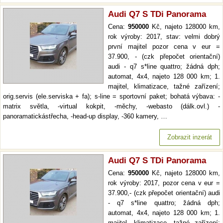
Audi Q7 S TDi Panorama
Cena:
950000
Kč, najeto 128000 km,
rok výroby: 2017, stav: velmi dobrý
první majitel pozor cena v eur =
37.900, - (czk přepočet orientační)
audi - q7 s*line quattro; žádná dph;
automat, 4x4, najeto 128 000 km; 1.
majitel, klimatizace, tažné zařízení;
orig.servis (ele.serviska + fa); s-line = sportovní paket; bohatá výbava: -
matrix světla, -virtual kokpit, -měchy, -webasto (dálk.ovl.) -
panoramatickástřecha, -head-up display, -360 kamery, …
Zobrazit inzerát
Audi Q7 S TDi Panorama
Cena:
950000
Kč, najeto 128000 km,
rok výroby: 2017, pozor cena v eur =
37.900,- (czk přepočet orientační) audi
- q7 s*line quattro; žádná dph;
automat, 4x4, najeto 128 000 km; 1.
majitel, klimatizace, tažné zařízení;