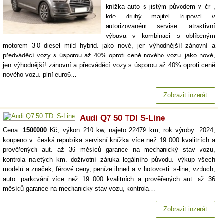
knížka auto s jistým původem v čr ,
kde druhý majitel kupoval v
autorizovaném servise. atraktivní
výbava v kombinaci s oblíbeným
motorem 3.0 diesel mild hybrid. jako nové, jen výhodnější! zánovní a
předváděcí vozy s úsporou až 40% oproti ceně nového vozu. jako nové,
jen výhodnější! zánovní a předváděcí vozy s úsporou až 40% oproti ceně
nového vozu. plní euro6…
Zobrazit inzerát
Audi Q7 50 TDI S-Line
Cena:
1500000
Kč, výkon 210 kw, najeto 22479 km, rok výroby: 2024,
koupeno v: česká republika servisní knížka více než 19 000 kvalitních a
prověřených aut. až 36 měsíců garance na mechanický stav vozu,
kontrola najetých km. doživotní záruka legálního původu. výkup všech
modelů a značek, férové ceny, peníze ihned a v hotovosti. s-line, vzduch,
auto. parkování více než 19 000 kvalitních a prověřených aut. až 36
měsíců garance na mechanický stav vozu, kontrola…
Zobrazit inzerát