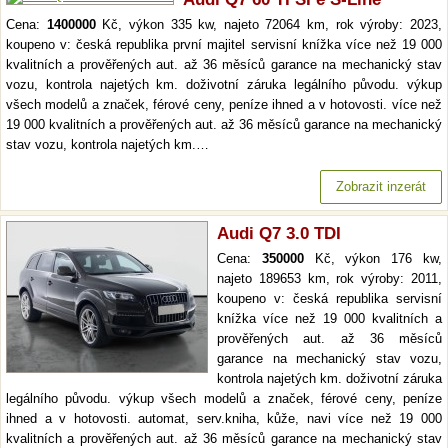
Cena:
1400000
Kč, výkon 335 kw, najeto 72064 km, rok výroby: 2023,
koupeno v: česká republika první majitel servisní knížka více než 19 000
kvalitních a prověřených aut. až 36 měsíců garance na mechanický stav
vozu, kontrola najetých km. doživotní záruka legálního původu. výkup
všech modelů a značek, férové ceny, peníze ihned a v hotovosti. více než
19 000 kvalitních a prověřených aut. až 36 měsíců garance na mechanický
stav vozu, kontrola najetých km.…
Zobrazit inzerát
Audi Q7 3.0 TDI
Cena:
350000
Kč, výkon 176 kw,
najeto 189653 km, rok výroby: 2011,
koupeno v: česká republika servisní
knížka více než 19 000 kvalitních a
prověřených aut. až 36 měsíců
garance na mechanický stav vozu,
kontrola najetých km. doživotní záruka
legálního původu. výkup všech modelů a značek, férové ceny, peníze
ihned a v hotovosti. automat, serv.kniha, kůže, navi více než 19 000
kvalitních a prověřených aut. až 36 měsíců garance na mechanický stav