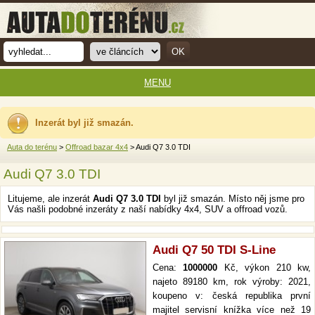
MENU
Inzerát byl již smazán.
Auta do terénu
>
Offroad bazar 4x4
> Audi Q7 3.0 TDI
Audi Q7 3.0 TDI
Litujeme, ale inzerát
Audi Q7 3.0 TDI
byl již smazán. Místo něj jsme pro
Vás našli podobné inzeráty z naší nabídky 4x4, SUV a offroad vozů.
Audi Q7 50 TDI S-Line
Cena:
1000000
Kč, výkon 210 kw,
najeto 89180 km, rok výroby: 2021,
koupeno v: česká republika první
majitel servisní knížka více než 19