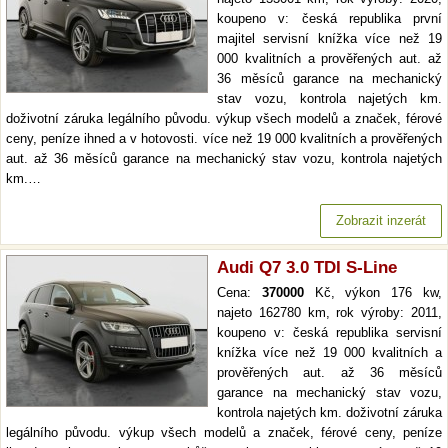
koupeno v: česká republika první
majitel servisní knížka více než 19
000 kvalitních a prověřených aut. až
36 měsíců garance na mechanický
stav vozu, kontrola najetých km.
doživotní záruka legálního původu. výkup všech modelů a značek, férové
ceny, peníze ihned a v hotovosti. více než 19 000 kvalitních a prověřených
aut. až 36 měsíců garance na mechanický stav vozu, kontrola najetých
km.…
Zobrazit inzerát
Audi Q7 3.0 TDI S-Line
Cena:
370000
Kč, výkon 176 kw,
najeto 162780 km, rok výroby: 2011,
koupeno v: česká republika servisní
knížka více než 19 000 kvalitních a
prověřených aut. až 36 měsíců
garance na mechanický stav vozu,
kontrola najetých km. doživotní záruka
legálního původu. výkup všech modelů a značek, férové ceny, peníze