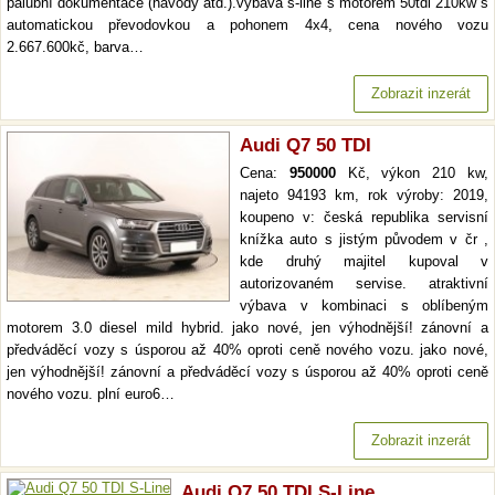
palubní dokumentace (návody atd.).výbava s-line s motorem 50tdi 210kw s
automatickou převodovkou a pohonem 4x4, cena nového vozu
2.667.600kč, barva…
Zobrazit inzerát
Audi Q7 50 TDI
Cena:
950000
Kč, výkon 210 kw,
najeto 94193 km, rok výroby: 2019,
koupeno v: česká republika servisní
knížka auto s jistým původem v čr ,
kde druhý majitel kupoval v
autorizovaném servise. atraktivní
výbava v kombinaci s oblíbeným
motorem 3.0 diesel mild hybrid. jako nové, jen výhodnější! zánovní a
předváděcí vozy s úsporou až 40% oproti ceně nového vozu. jako nové,
jen výhodnější! zánovní a předváděcí vozy s úsporou až 40% oproti ceně
nového vozu. plní euro6…
Zobrazit inzerát
Audi Q7 50 TDI S-Line