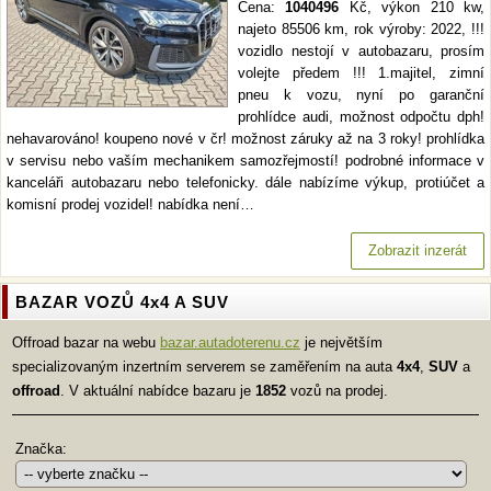
Cena:
1040496
Kč, výkon 210 kw,
najeto 85506 km, rok výroby: 2022, !!!
vozidlo nestojí v autobazaru, prosím
volejte předem !!! 1.majitel, zimní
pneu k vozu, nyní po garanční
prohlídce audi, možnost odpočtu dph!
nehavarováno! koupeno nové v čr! možnost záruky až na 3 roky! prohlídka
v servisu nebo vaším mechanikem samozřejmostí! podrobné informace v
kanceláři autobazaru nebo telefonicky. dále nabízíme výkup, protiúčet a
komisní prodej vozidel! nabídka není…
Zobrazit inzerát
BAZAR VOZŮ 4x4 A SUV
Offroad bazar na webu
bazar.autadoterenu.cz
je největším
specializovaným inzertním serverem se zaměřením na auta
4x4
,
SUV
a
offroad
. V aktuální nabídce bazaru je
1852
vozů na prodej.
Značka: