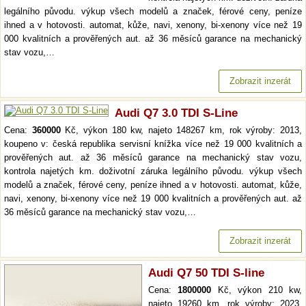
legálního původu. výkup všech modelů a značek, férové ceny, peníze
ihned a v hotovosti. automat, kůže, navi, xenony, bi-xenony více než 19
000 kvalitních a prověřených aut. až 36 měsíců garance na mechanický
stav vozu,…
Zobrazit inzerát
Audi Q7 3.0 TDI S-Line
Cena:
360000
Kč, výkon 180 kw, najeto 148267 km, rok výroby: 2013,
koupeno v: česká republika servisní knížka více než 19 000 kvalitních a
prověřených aut. až 36 měsíců garance na mechanický stav vozu,
kontrola najetých km. doživotní záruka legálního původu. výkup všech
modelů a značek, férové ceny, peníze ihned a v hotovosti. automat, kůže,
navi, xenony, bi-xenony více než 19 000 kvalitních a prověřených aut. až
36 měsíců garance na mechanický stav vozu,…
Zobrazit inzerát
Audi Q7 50 TDI S-line
Cena:
1800000
Kč, výkon 210 kw,
najeto 19260 km, rok výroby: 2023,