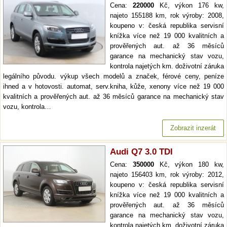
Cena:
220000
Kč, výkon 176 kw,
najeto 155188 km, rok výroby: 2008,
koupeno v: česká republika servisní
knížka více než 19 000 kvalitních a
prověřených aut. až 36 měsíců
garance na mechanický stav vozu,
kontrola najetých km. doživotní záruka
legálního původu. výkup všech modelů a značek, férové ceny, peníze
ihned a v hotovosti. automat, serv.kniha, kůže, xenony více než 19 000
kvalitních a prověřených aut. až 36 měsíců garance na mechanický stav
vozu, kontrola…
Zobrazit inzerát
Audi Q7 3.0 TDI
Cena:
350000
Kč, výkon 180 kw,
najeto 156403 km, rok výroby: 2012,
koupeno v: česká republika servisní
knížka více než 19 000 kvalitních a
prověřených aut. až 36 měsíců
garance na mechanický stav vozu,
kontrola najetých km. doživotní záruka