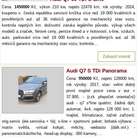
Cena:
1450000
Kč, výkon 210 kw, najeto 22479 km, rok výroby: 2024,
koupeno v: česká republika servisní knížka více než 19 000 kvalitních a
prověřených aut. až 36 měsíců garance na mechanický stav vozu,
kontrola najetých km. doživotní záruka legálního původu. výkup všech
modelů a značek, férové ceny, peníze ihned a v hotovosti. s-line, vzduch,
auto. parkování více než 19 000 kvalitních a prověřených aut. až 36
měsíců garance na mechanický stav vozu, kontrola…
Zobrazit inzerát
Audi Q7 S TDi Panorama
Cena:
950000
Kč, najeto 128000 km,
rok výroby: 2017, stav: velmi dobrý
první majitel pozor cena v eur =
37.900, - (czk přepočet orientační)
audi - q7 s*line quattro; žádná dph;
automat, 4x4, najeto 128 000 km; 1.
majitel, klimatizace, tažné zařízení;
orig.servis (ele.serviska + fa); s-line = sportovní paket; bohatá výbava: -
matrix světla, -virtual kokpit, -měchy, -webasto (dálk.ovl.) -
panoramatickástřecha, -head-up display, -360 kamery, …