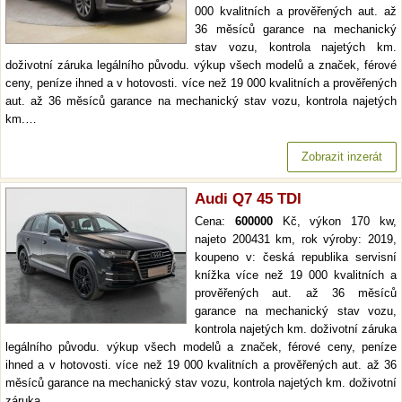
000 kvalitních a prověřených aut. až
36 měsíců garance na mechanický
stav vozu, kontrola najetých km.
doživotní záruka legálního původu. výkup všech modelů a značek, férové
ceny, peníze ihned a v hotovosti. více než 19 000 kvalitních a prověřených
aut. až 36 měsíců garance na mechanický stav vozu, kontrola najetých
km.…
Zobrazit inzerát
Audi Q7 45 TDI
Cena:
600000
Kč, výkon 170 kw,
najeto 200431 km, rok výroby: 2019,
koupeno v: česká republika servisní
knížka více než 19 000 kvalitních a
prověřených aut. až 36 měsíců
garance na mechanický stav vozu,
kontrola najetých km. doživotní záruka
legálního původu. výkup všech modelů a značek, férové ceny, peníze
ihned a v hotovosti. více než 19 000 kvalitních a prověřených aut. až 36
měsíců garance na mechanický stav vozu, kontrola najetých km. doživotní
záruka…