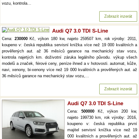
vozu, kontrola…
Zobrazit inzerát
Audi Q7 3.0 TDI S-Line
Cena:
230000
Kč, výkon 180 kw, najeto 259507 km, rok výroby: 2011,
koupeno v: česká republika servisní knížka více než 19 000 kvalitních a
prověřených aut. až 36 měsíců garance na mechanický stav vozu,
kontrola najetých km. doživotní záruka legálního původu. výkup všech
modelů a značek, férové ceny, peníze ihned a v hotovosti. automat, kůže,
navi, xenony, bi-xenony více než 19 000 kvalitních a prověřených aut. až
36 měsíců garance na mechanický stav vozu,…
Zobrazit inzerát
Audi Q7 3.0 TDI S-Line
Cena:
500000
Kč, výkon 200 kw,
najeto 199730 km, rok výroby: 2016,
koupeno v: česká republika první
majitel servisní knížka více než 19
000 kvalitních a prověřených aut. až