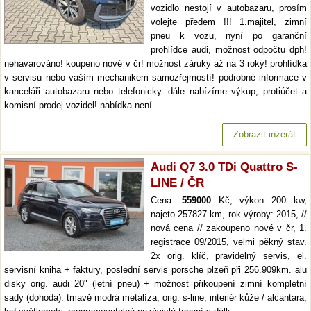
vozidlo nestojí v autobazaru, prosím
volejte předem !!! 1.majitel, zimní
pneu k vozu, nyní po garanční
prohlídce audi, možnost odpočtu dph!
nehavarováno! koupeno nové v čr! možnost záruky až na 3 roky! prohlídka
v servisu nebo vaším mechanikem samozřejmostí! podrobné informace v
kanceláři autobazaru nebo telefonicky. dále nabízíme výkup, protiúčet a
komisní prodej vozidel! nabídka není…
Zobrazit inzerát
Audi Q7 3.0 TDi Quattro S-
LINE / ČR
Cena:
559000
Kč, výkon 200 kw,
najeto 257827 km, rok výroby: 2015, //
nová cena // zakoupeno nové v čr, 1.
registrace 09/2015, velmi pěkný stav.
2x orig. klíč, pravidelný servis, el.
servisní kniha + faktury, poslední servis porsche plzeň při 256.909km. alu
disky orig. audi 20" (letní pneu) + možnost přikoupení zimní kompletní
sady (dohoda). tmavě modrá metalíza, orig. s-line, interiér kůže / alcantara,