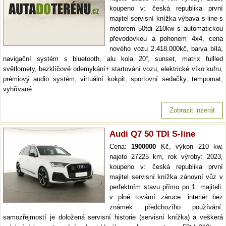
koupeno v: česká republika první
majitel servisní knížka výbava s-line s
motorem 50tdi 210kw s automatickou
převodovkou a pohonem 4x4, cena
nového vozu 2.418.000kč, barva bílá,
navigační systém s bluetooth, alu kola 20“, sunset, matrix fullled
světlomety, bezklíčové odemykání+ startování vozu, elektrické víko kufru,
prémiový audio systém, virtuální kokpit, sportovní sedačky, tempomat,
vyhřívané…
Zobrazit inzerát
Audi Q7 50 TDI S-line
Cena:
1900000
Kč, výkon 210 kw,
najeto 27225 km, rok výroby: 2023,
koupeno v: česká republika první
majitel servisní knížka zánovní vůz v
perfektním stavu přímo po 1. majiteli.
v plné tovární záruce. interiér bez
známek předchozího používání.
samozřejmostí je doložená servisní historie (servisní knížka) a veškerá