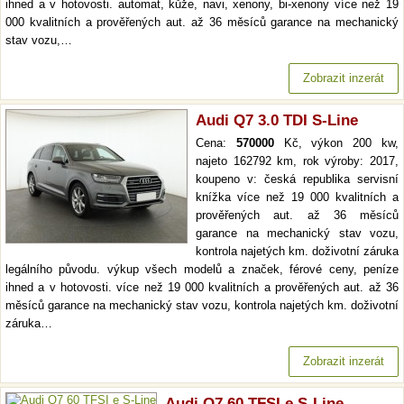
ihned a v hotovosti. automat, kůže, navi, xenony, bi-xenony více než 19
000 kvalitních a prověřených aut. až 36 měsíců garance na mechanický
stav vozu,…
Zobrazit inzerát
Audi Q7 3.0 TDI S-Line
Cena:
570000
Kč, výkon 200 kw,
najeto 162792 km, rok výroby: 2017,
koupeno v: česká republika servisní
knížka více než 19 000 kvalitních a
prověřených aut. až 36 měsíců
garance na mechanický stav vozu,
kontrola najetých km. doživotní záruka
legálního původu. výkup všech modelů a značek, férové ceny, peníze
ihned a v hotovosti. více než 19 000 kvalitních a prověřených aut. až 36
měsíců garance na mechanický stav vozu, kontrola najetých km. doživotní
záruka…
Zobrazit inzerát
Audi Q7 60 TFSI e S-Line