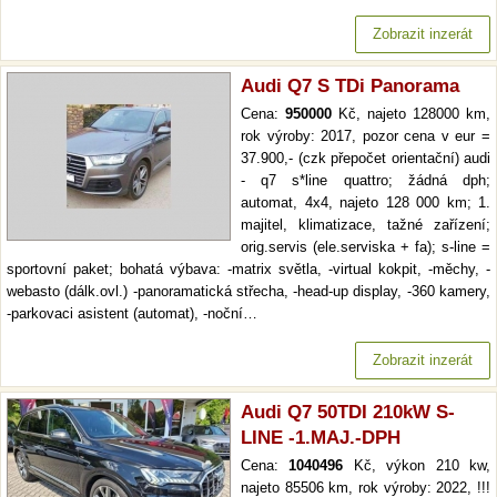
Zobrazit inzerát
Audi Q7 S TDi Panorama
Cena:
950000
Kč, najeto 128000 km,
rok výroby: 2017, pozor cena v eur =
37.900,- (czk přepočet orientační) audi
- q7 s*line quattro; žádná dph;
automat, 4x4, najeto 128 000 km; 1.
majitel, klimatizace, tažné zařízení;
orig.servis (ele.serviska + fa); s-line =
sportovní paket; bohatá výbava: -matrix světla, -virtual kokpit, -měchy, -
webasto (dálk.ovl.) -panoramatická střecha, -head-up display, -360 kamery,
-parkovaci asistent (automat), -noční…
Zobrazit inzerát
Audi Q7 50TDI 210kW S-
LINE -1.MAJ.-DPH
Cena:
1040496
Kč, výkon 210 kw,
najeto 85506 km, rok výroby: 2022, !!!