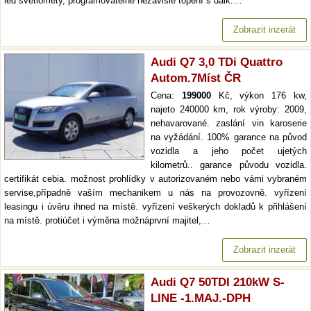
led světlomety, programovatelné nezávislé topení s dálk.…
Zobrazit inzerát
Audi Q7 3,0 TDi Quattro
Autom.7Míst ČR
Cena:
199000
Kč, výkon 176 kw,
najeto 240000 km, rok výroby: 2009,
nehavarované. zaslání vin karoserie
na vyžádání. 100% garance na původ
vozidla a jeho počet ujetých
kilometrů.. garance původu vozidla.
certifikát cebia. možnost prohlídky v autorizovaném nebo vámi vybraném
servise,případně vaším mechanikem u nás na provozovně. vyřízení
leasingu i úvěru ihned na místě. vyřízení veškerých dokladů k přihlášení
na místě. protiúčet i výměna možnáprvní majitel,…
Zobrazit inzerát
Audi Q7 50TDI 210kW S-
LINE -1.MAJ.-DPH