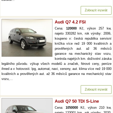
Zobrazit inzerát
Audi Q7 4.2 FSI
Cena:
120000
Kč, výkon 257 kw,
najeto 330282 km, rok výroby: 2006,
koupeno v: česká republika servisní
knížka více než 19 000 kvalitních a
prověřených aut. až 36 měsíců
garance na mechanický stav vozu,
kontrola najetých km. doživotní záruka
legálního původu. výkup všech modelů a značek, férové ceny, peníze
ihned a v hotovosti. lpg, automat, navi, xenony, aut. klima více než 19 000
kvalitních a prověřených aut. až 36 měsíců garance na mechanický stav
vozu,…
Zobrazit inzerát
Audi Q7 50 TDI S-Line
Cena:
1050000
Kč, výkon 210 kw,
najeto 133001 km, rok výroby: 2020,