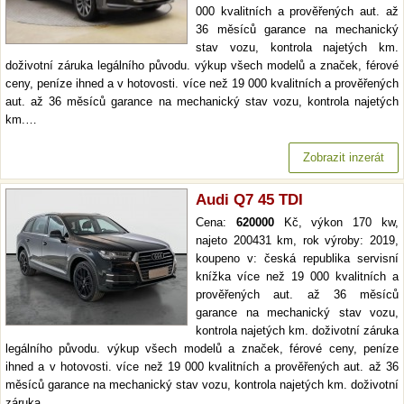
000 kvalitních a prověřených aut. až
36 měsíců garance na mechanický
stav vozu, kontrola najetých km.
doživotní záruka legálního původu. výkup všech modelů a značek, férové
ceny, peníze ihned a v hotovosti. více než 19 000 kvalitních a prověřených
aut. až 36 měsíců garance na mechanický stav vozu, kontrola najetých
km.…
Zobrazit inzerát
Audi Q7 45 TDI
Cena:
620000
Kč, výkon 170 kw,
najeto 200431 km, rok výroby: 2019,
koupeno v: česká republika servisní
knížka více než 19 000 kvalitních a
prověřených aut. až 36 měsíců
garance na mechanický stav vozu,
kontrola najetých km. doživotní záruka
legálního původu. výkup všech modelů a značek, férové ceny, peníze
ihned a v hotovosti. více než 19 000 kvalitních a prověřených aut. až 36
měsíců garance na mechanický stav vozu, kontrola najetých km. doživotní
záruka…