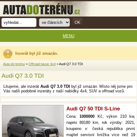
MENU
Inzerát byl již smazán.
Auta do terénu
>
Offroad bazar 4x4
> Audi Q7 3.0 TDI
Audi Q7 3.0 TDI
Litujeme, ale inzerát
Audi Q7 3.0 TDI
byl již smazán. Místo něj jsme pro
Vás našli podobné inzeráty z naší nabídky 4x4, SUV a offroad vozů.
Audi Q7 50 TDI S-Line
Cena:
1000000
Kč, výkon 210 kw,
najeto 89180 km, rok výroby: 2021,
koupeno v: česká republika první
majitel servisní knížka více než 19