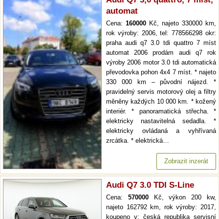
automat
Cena:
160000
Kč, najeto 330000 km,
rok výroby: 2006, tel: 778566298 okr:
praha audi q7 3.0 tdi quattro 7 míst
automat 2006 prodám audi q7 rok
výroby 2006 motor 3.0 tdi automatická
převodovka pohon 4x4 7 míst. * najeto
330 000 km – původní nájezd. *
pravidelný servis motorový olej a filtry
měněny každých 10 000 km. * kožený
interiér. * panoramatická střecha. *
elektricky nastavitelná sedadla. *
elektricky ovládaná a vyhřívaná
zrcátka. * elektrická…
Zobrazit inzerát
Audi Q7 3.0 TDI S-Line
Cena:
570000
Kč, výkon 200 kw,
najeto 162792 km, rok výroby: 2017,
koupeno v: česká republika servisní