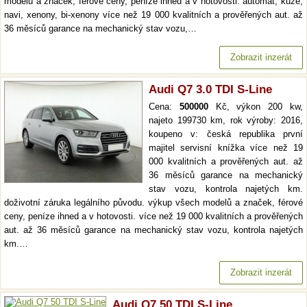
modelů a značek, férové ceny, peníze ihned a v hotovosti. automat, kůže,
navi, xenony, bi-xenony více než 19 000 kvalitních a prověřených aut. až
36 měsíců garance na mechanický stav vozu,…
Zobrazit inzerát
Audi Q7 3.0 TDI S-Line
Cena:
500000
Kč, výkon 200 kw,
najeto 199730 km, rok výroby: 2016,
koupeno v: česká republika první
majitel servisní knížka více než 19
000 kvalitních a prověřených aut. až
36 měsíců garance na mechanický
stav vozu, kontrola najetých km.
doživotní záruka legálního původu. výkup všech modelů a značek, férové
ceny, peníze ihned a v hotovosti. více než 19 000 kvalitních a prověřených
aut. až 36 měsíců garance na mechanický stav vozu, kontrola najetých
km.…
Zobrazit inzerát
Audi Q7 50 TDI S-Line