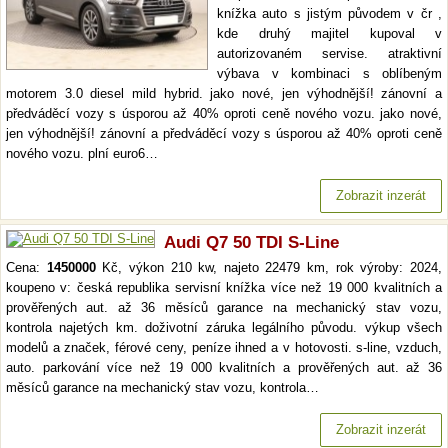
knížka auto s jistým původem v čr ,
kde druhý majitel kupoval v
autorizovaném servise. atraktivní
výbava v kombinaci s oblíbeným
motorem 3.0 diesel mild hybrid. jako nové, jen výhodnější! zánovní a
předváděcí vozy s úsporou až 40% oproti ceně nového vozu. jako nové,
jen výhodnější! zánovní a předváděcí vozy s úsporou až 40% oproti ceně
nového vozu. plní euro6…
Zobrazit inzerát
Audi Q7 50 TDI S-Line
Cena:
1450000
Kč, výkon 210 kw, najeto 22479 km, rok výroby: 2024,
koupeno v: česká republika servisní knížka více než 19 000 kvalitních a
prověřených aut. až 36 měsíců garance na mechanický stav vozu,
kontrola najetých km. doživotní záruka legálního původu. výkup všech
modelů a značek, férové ceny, peníze ihned a v hotovosti. s-line, vzduch,
auto. parkování více než 19 000 kvalitních a prověřených aut. až 36
měsíců garance na mechanický stav vozu, kontrola…
Zobrazit inzerát