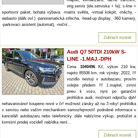
orig.servis (ele.serviska + fa); s-line =
sportovní paket; bohatá výbava: -matrix světla, -virtual kokpit, -měchy, -
webasto (dálk.ovl.) -panoramatická střecha, -head-up display, -360 kamery,
-parkovaci asistent (automat), -noční…
Zobrazit inzerát
Audi Q7 50TDI 210kW S-
LINE -1.MAJ.-DPH
Cena:
1040496
Kč, výkon 210 kw,
najeto 85506 km, rok výroby: 2022, !!!
vozidlo nestojí v autobazaru, prosím
volejte předem !!! 1.majitel, zimní
pneu k vozu, nyní po garanční
prohlídce audi, možnost odpočtu dph!
nehavarováno! koupeno nové v čr! možnost záruky až na 3 roky! prohlídka
v servisu nebo vaším mechanikem samozřejmostí! podrobné informace v
kanceláři autobazaru nebo telefonicky. dále nabízíme výkup, protiúčet a
komisní prodej vozidel! nabídka není…
Zobrazit inzerát