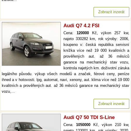
Zobrazit inzerát
Audi Q7 4.2 FSI
Cena:
120000
Kč, výkon 257 kw,
najeto 330282 km, rok výroby: 2006,
koupeno v: česká republika servisní
knížka více než 19 000 kvalitních a
prověřených aut. až 36 měsíců
garance na mechanický stav vozu,
kontrola najetých km. doživotní záruka
legálního původu. výkup všech modelů a značek, férové ceny, peníze
ihned a v hotovosti. lpg, automat, navi, xenony, aut. klima více než 19 000
kvalitních a prověřených aut. až 36 měsíců garance na mechanický stav
vozu,…
Zobrazit inzerát
Audi Q7 50 TDI S-Line
Cena:
1050000
Kč, výkon 210 kw,
najeto 133001 km, rok výroby: 2020,