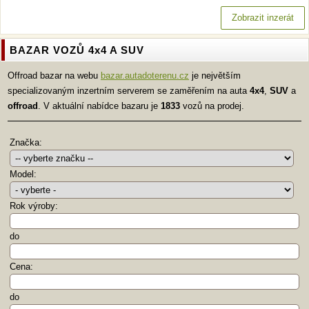
Zobrazit inzerát
BAZAR VOZŮ 4x4 A SUV
Offroad bazar na webu
bazar.autadoterenu.cz
je největším
specializovaným inzertním serverem se zaměřením na auta
4x4
,
SUV
a
offroad
. V aktuální nabídce bazaru je
1833
vozů na prodej.
Značka:
Model:
Rok výroby:
do
Cena:
do