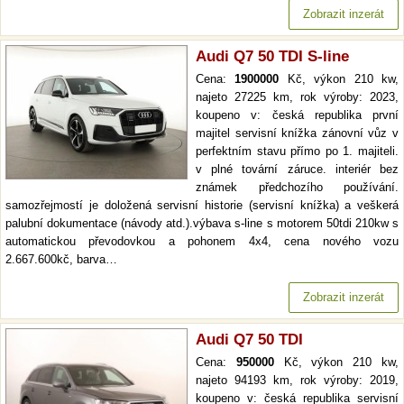
Zobrazit inzerát
Audi Q7 50 TDI S-line
Cena:
1900000
Kč, výkon 210 kw,
najeto 27225 km, rok výroby: 2023,
koupeno v: česká republika první
majitel servisní knížka zánovní vůz v
perfektním stavu přímo po 1. majiteli.
v plné tovární záruce. interiér bez
známek předchozího používání.
samozřejmostí je doložená servisní historie (servisní knížka) a veškerá
palubní dokumentace (návody atd.).výbava s-line s motorem 50tdi 210kw s
automatickou převodovkou a pohonem 4x4, cena nového vozu
2.667.600kč, barva…
Zobrazit inzerát
Audi Q7 50 TDI
Cena:
950000
Kč, výkon 210 kw,
najeto 94193 km, rok výroby: 2019,
koupeno v: česká republika servisní