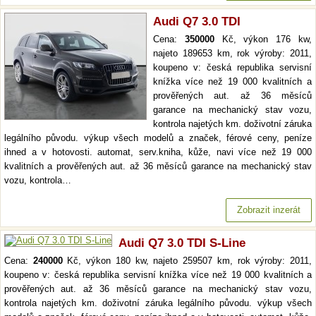
Audi Q7 3.0 TDI
Cena:
350000
Kč, výkon 176 kw,
najeto 189653 km, rok výroby: 2011,
koupeno v: česká republika servisní
knížka více než 19 000 kvalitních a
prověřených aut. až 36 měsíců
garance na mechanický stav vozu,
kontrola najetých km. doživotní záruka
legálního původu. výkup všech modelů a značek, férové ceny, peníze
ihned a v hotovosti. automat, serv.kniha, kůže, navi více než 19 000
kvalitních a prověřených aut. až 36 měsíců garance na mechanický stav
vozu, kontrola…
Zobrazit inzerát
Audi Q7 3.0 TDI S-Line
Cena:
240000
Kč, výkon 180 kw, najeto 259507 km, rok výroby: 2011,
koupeno v: česká republika servisní knížka více než 19 000 kvalitních a
prověřených aut. až 36 měsíců garance na mechanický stav vozu,
kontrola najetých km. doživotní záruka legálního původu. výkup všech