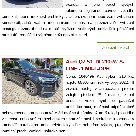
vozidla a jeho počet ujetých
kilometrů.. garance původu vozidla.
certifikát cebia. možnost prohlídky v autorizovaném nebo vámi vybraném
servise,případně vaším mechanikem u nás na provozovně. vyřízení
leasingu i úvěru ihned na místě. vyřízení veškerých dokladů k přihlášení
na místě. protiúčet i výměna možnáprvní majitel,…
Zobrazit inzerát
Audi Q7 50TDI 210kW S-
LINE -1.MAJ.-DPH
Cena:
1040496
Kč, výkon 210 kw,
najeto 85506 km, rok výroby: 2022, !!!
vozidlo nestojí v autobazaru, prosím
volejte předem !!! 1.majitel, zimní
pneu k vozu, nyní po garanční
prohlídce audi, možnost odpočtu dph!
nehavarováno! koupeno nové v čr! možnost záruky až na 3 roky! prohlídka
v servisu nebo vaším mechanikem samozřejmostí! podrobné informace v
kanceláři autobazaru nebo telefonicky. dále nabízíme výkup, protiúčet a
komisní prodej vozidel! nabídka není…