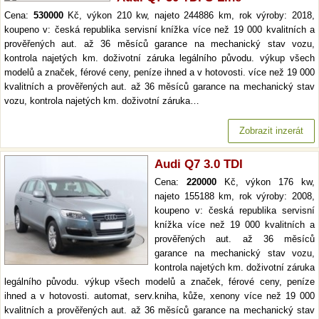
Cena:
530000
Kč, výkon 210 kw, najeto 244886 km, rok výroby: 2018,
koupeno v: česká republika servisní knížka více než 19 000 kvalitních a
prověřených aut. až 36 měsíců garance na mechanický stav vozu,
kontrola najetých km. doživotní záruka legálního původu. výkup všech
modelů a značek, férové ceny, peníze ihned a v hotovosti. více než 19 000
kvalitních a prověřených aut. až 36 měsíců garance na mechanický stav
vozu, kontrola najetých km. doživotní záruka…
Zobrazit inzerát
Audi Q7 3.0 TDI
Cena:
220000
Kč, výkon 176 kw,
najeto 155188 km, rok výroby: 2008,
koupeno v: česká republika servisní
knížka více než 19 000 kvalitních a
prověřených aut. až 36 měsíců
garance na mechanický stav vozu,
kontrola najetých km. doživotní záruka
legálního původu. výkup všech modelů a značek, férové ceny, peníze
ihned a v hotovosti. automat, serv.kniha, kůže, xenony více než 19 000
kvalitních a prověřených aut. až 36 měsíců garance na mechanický stav