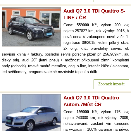
Audi Q7 3.0 TDi Quattro S-
LINE / ČR
Cena:
559000
Kč, výkon 200 kw,
najeto 257827 km, rok výroby: 2015, //
nová cena // zakoupeno nové v čr, 1.
registrace 09/2015, velmi pěkný stav.
2x orig. klíč, pravidelný servis, el.
servisní kniha + faktury, poslední servis porsche plzeň při 256.909km. alu
disky orig. audi 20" (letní pneu) + možnost přikoupení zimní kompletní
sady (dohoda). tmavě modrá metalíza, orig. s-line, interiér kůže / alcantara,
led světlomety, programovatelné nezávislé topení s dálk.…
Zobrazit inzerát
Audi Q7 3,0 TDi Quattro
Autom.7Míst ČR
Cena:
199000
Kč, výkon 176 kw,
najeto 240000 km, rok výroby: 2009,
nehavarované. zaslání vin karoserie
na vyžádání. 100% garance na původ