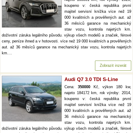
koupeno v: česká republika první
majitel servisní knížka více než 19
000 kvalitních a prověřených aut. až
36 měsíců garance na mechanický
stav vozu, kontrola najetých km.
doživotní záruka legálního původu. výkup všech modelů a značek, férové
ceny, peníze ihned a v hotovosti. více než 19 000 kvalitních a prověřených
aut. až 36 měsíců garance na mechanický stav vozu, kontrola najetých
km.…
Zobrazit inzerát
Audi Q7 3.0 TDI S-Line
Cena:
350000
Kč, výkon 180 kw,
najeto 184172 km, rok výroby: 2014,
koupeno v: česká republika první
majitel servisní knížka více než 19
000 kvalitních a prověřených aut. až
36 měsíců garance na mechanický
stav vozu, kontrola najetých km.
doživotní záruka legálního původu. výkup všech modelů a značek, férové