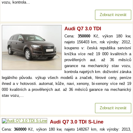
vozu, kontrola…
Zobrazit inzerát
Audi Q7 3.0 TDI
Cena:
350000
Kč, výkon 180 kw,
najeto 156403 km, rok výroby: 2012,
koupeno v: česká republika servisní
knížka více než 19 000 kvalitních a
prověřených aut. až 36 měsíců
garance na mechanický stav vozu,
kontrola najetých km. doživotní záruka
legálního původu. výkup všech modelů a značek, férové ceny, peníze
ihned a v hotovosti. automat, kůže, navi, xenony, bi-xenony více než 19
000 kvalitních a prověřených aut. až 36 měsíců garance na mechanický
stav vozu,…
Zobrazit inzerát
Audi Q7 3.0 TDI S-Line
Cena:
360000
Kč, výkon 180 kw, najeto 148267 km, rok výroby: 2013,