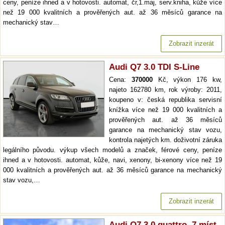
ceny, peníze ihned a v hotovosti. automat, čr,1.maj, serv.kniha, kůže více
než 19 000 kvalitních a prověřených aut. až 36 měsíců garance na
mechanický stav…
Zobrazit inzerát
Audi Q7 3.0 TDI S-Line
Cena:
370000
Kč, výkon 176 kw,
najeto 162780 km, rok výroby: 2011,
koupeno v: česká republika servisní
knížka více než 19 000 kvalitních a
prověřených aut. až 36 měsíců
garance na mechanický stav vozu,
kontrola najetých km. doživotní záruka
legálního původu. výkup všech modelů a značek, férové ceny, peníze
ihned a v hotovosti. automat, kůže, navi, xenony, bi-xenony více než 19
000 kvalitních a prověřených aut. až 36 měsíců garance na mechanický
stav vozu,…
Zobrazit inzerát
Audi Q7 3,0 quattro, 7 míst,