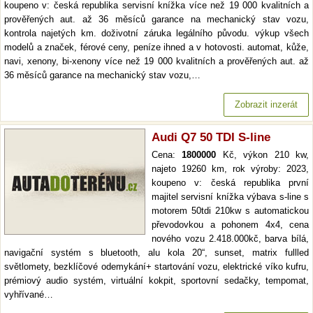
koupeno v: česká republika servisní knížka více než 19 000 kvalitních a
prověřených aut. až 36 měsíců garance na mechanický stav vozu,
kontrola najetých km. doživotní záruka legálního původu. výkup všech
modelů a značek, férové ceny, peníze ihned a v hotovosti. automat, kůže,
navi, xenony, bi-xenony více než 19 000 kvalitních a prověřených aut. až
36 měsíců garance na mechanický stav vozu,…
Zobrazit inzerát
Audi Q7 50 TDI S-line
Cena:
1800000
Kč, výkon 210 kw,
najeto 19260 km, rok výroby: 2023,
koupeno v: česká republika první
majitel servisní knížka výbava s-line s
motorem 50tdi 210kw s automatickou
převodovkou a pohonem 4x4, cena
nového vozu 2.418.000kč, barva bílá,
navigační systém s bluetooth, alu kola 20“, sunset, matrix fullled
světlomety, bezklíčové odemykání+ startování vozu, elektrické víko kufru,
prémiový audio systém, virtuální kokpit, sportovní sedačky, tempomat,
vyhřívané…