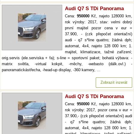
Audi Q7 S TDi Panorama
Cena:
950000
Kč, najeto 128000 km,
rok výroby: 2017, stav: velmi dobrý
první majitel pozor cena v eur =
37.900, - (czk přepočet orientační)
audi - q7 s*line quattro; žádná dph;
automat, 4x4, najeto 128 000 km; 1.
majitel, klimatizace, tažné zařízení;
orig.servis (ele.serviska + fa); s-line = sportovní paket; bohatá výbava: -
matrix světla, -virtual kokpit, -měchy, -webasto (dálk.ovl.) -
panoramatickástřecha, -head-up display, -360 kamery, …
Zobrazit inzerát
Audi Q7 S TDi Panorama
Cena:
950000
Kč, najeto 128000 km,
rok výroby: 2017, pozor cena v eur =
37.900,- (czk přepočet orientační) audi
- q7 s*line quattro; žádná dph;
automat, 4x4, najeto 128 000 km; 1.
majitel, klimatizace, tažné zařízení;