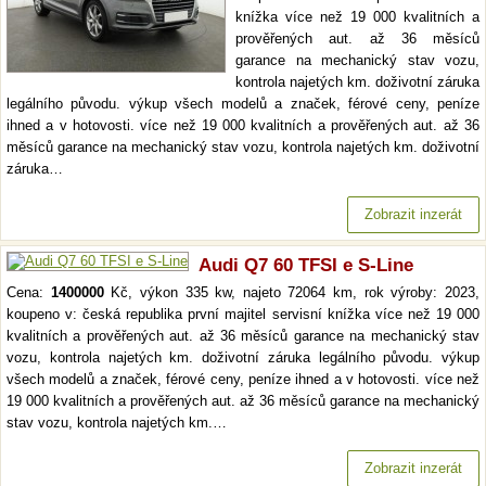
knížka více než 19 000 kvalitních a
prověřených aut. až 36 měsíců
garance na mechanický stav vozu,
kontrola najetých km. doživotní záruka
legálního původu. výkup všech modelů a značek, férové ceny, peníze
ihned a v hotovosti. více než 19 000 kvalitních a prověřených aut. až 36
měsíců garance na mechanický stav vozu, kontrola najetých km. doživotní
záruka…
Zobrazit inzerát
Audi Q7 60 TFSI e S-Line
Cena:
1400000
Kč, výkon 335 kw, najeto 72064 km, rok výroby: 2023,
koupeno v: česká republika první majitel servisní knížka více než 19 000
kvalitních a prověřených aut. až 36 měsíců garance na mechanický stav
vozu, kontrola najetých km. doživotní záruka legálního původu. výkup
všech modelů a značek, férové ceny, peníze ihned a v hotovosti. více než
19 000 kvalitních a prověřených aut. až 36 měsíců garance na mechanický
stav vozu, kontrola najetých km.…
Zobrazit inzerát