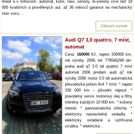
ihned a v hotovosti. automat, kůže, navi, xenony, bi-xenony více než 19
000 kvalitních a prověřených aut. až 36 měsíců garance na mechanický
stav vozu,…
Zobrazit inzerát
Audi Q7 3,0 quattro, 7 míst,
automat
Cena:
160000
Kč, najeto 330000 km,
rok výroby: 2006, tel: 778566298 okr:
praha audi q7 3.0 tdi quattro 7 míst
automat 2006 prodám audi q7 rok
výroby 2006 motor 3.0 tdi automatická
převodovka pohon 4x4 7 míst. * najeto
330 000 km – původní nájezd. *
pravidelný servis motorový olej a filtry
měněny každých 10 000 km. * kožený
interiér. * panoramatická střecha. *
elektricky nastavitelná sedadla. *
elektricky ovládaná a vyhřívaná
zrcátka. * elektrická…