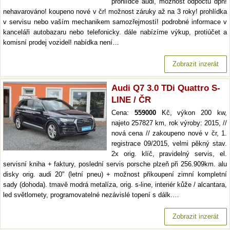
prohlídce audi, možnost odpočtu dph!
nehavarováno! koupeno nové v čr! možnost záruky až na 3 roky! prohlídka
v servisu nebo vaším mechanikem samozřejmostí! podrobné informace v
kanceláři autobazaru nebo telefonicky. dále nabízíme výkup, protiúčet a
komisní prodej vozidel! nabídka není…
Zobrazit inzerát
Audi Q7 3.0 TDi Quattro S-
LINE / ČR
Cena:
559000
Kč, výkon 200 kw,
najeto 257827 km, rok výroby: 2015, //
nová cena // zakoupeno nové v čr, 1.
registrace 09/2015, velmi pěkný stav.
2x orig. klíč, pravidelný servis, el.
servisní kniha + faktury, poslední servis porsche plzeň při 256.909km. alu
disky orig. audi 20" (letní pneu) + možnost přikoupení zimní kompletní
sady (dohoda). tmavě modrá metalíza, orig. s-line, interiér kůže / alcantara,
led světlomety, programovatelné nezávislé topení s dálk.…
Zobrazit inzerát