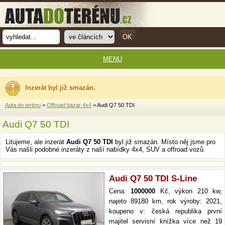
MENU
Inzerát byl již smazán.
Auta do terénu
>
Offroad bazar 4x4
> Audi Q7 50 TDI
Audi Q7 50 TDI
Litujeme, ale inzerát
Audi Q7 50 TDI
byl již smazán. Místo něj jsme pro
Vás našli podobné inzeráty z naší nabídky 4x4, SUV a offroad vozů.
Audi Q7 50 TDI S-Line
Cena:
1000000
Kč, výkon 210 kw,
najeto 89180 km, rok výroby: 2021,
koupeno v: česká republika první
majitel servisní knížka více než 19