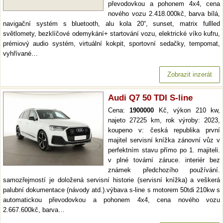
převodovkou a pohonem 4x4, cena
nového vozu 2.418.000kč, barva bílá,
navigační systém s bluetooth, alu kola 20“, sunset, matrix fullled
světlomety, bezklíčové odemykání+ startování vozu, elektrické víko kufru,
prémiový audio systém, virtuální kokpit, sportovní sedačky, tempomat,
vyhřívané…
Zobrazit inzerát
Audi Q7 50 TDI S-line
Cena:
1900000
Kč, výkon 210 kw,
najeto 27225 km, rok výroby: 2023,
koupeno v: česká republika první
majitel servisní knížka zánovní vůz v
perfektním stavu přímo po 1. majiteli.
v plné tovární záruce. interiér bez
známek předchozího používání.
samozřejmostí je doložená servisní historie (servisní knížka) a veškerá
palubní dokumentace (návody atd.).výbava s-line s motorem 50tdi 210kw s
automatickou převodovkou a pohonem 4x4, cena nového vozu
2.667.600kč, barva…