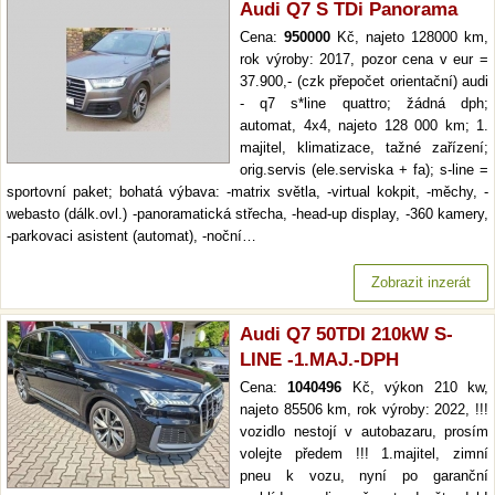
Audi Q7 S TDi Panorama
Cena:
950000
Kč, najeto 128000 km,
rok výroby: 2017, pozor cena v eur =
37.900,- (czk přepočet orientační) audi
- q7 s*line quattro; žádná dph;
automat, 4x4, najeto 128 000 km; 1.
majitel, klimatizace, tažné zařízení;
orig.servis (ele.serviska + fa); s-line =
sportovní paket; bohatá výbava: -matrix světla, -virtual kokpit, -měchy, -
webasto (dálk.ovl.) -panoramatická střecha, -head-up display, -360 kamery,
-parkovaci asistent (automat), -noční…
Zobrazit inzerát
Audi Q7 50TDI 210kW S-
LINE -1.MAJ.-DPH
Cena:
1040496
Kč, výkon 210 kw,
najeto 85506 km, rok výroby: 2022, !!!
vozidlo nestojí v autobazaru, prosím
volejte předem !!! 1.majitel, zimní
pneu k vozu, nyní po garanční