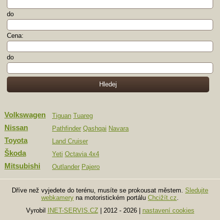
do
Cena:
do
Volkswagen
Tiguan
Tuareg
Nissan
Pathfinder
Qashqai
Navara
Toyota
Land Cruiser
Škoda
Yeti
Octavia 4x4
Mitsubishi
Outlander
Pajero
Dříve než vyjedete do terénu, musíte se prokousat městem.
Sledujte
webkamery
na motoristickém portálu
Chcižít.cz
.
Vyrobil
INET-SERVIS.CZ
| 2012 - 2026
|
nastavení cookies