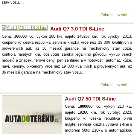
stav vozu,…
Zobrazit inzerát
Audi Q7 3.0 TDI S-Line
Cena:
360000
Kč, výkon 180 kw, najeto 148267 km, rok výroby: 2013,
koupeno v: česká republika servisní knížka více než 19 000 kvalitních a
prověřených aut. až 36 měsíců garance na mechanický stav vozu,
kontrola najetých km. doživotní záruka legálního původu. výkup všech
modelů a značek, férové ceny, peníze ihned a v hotovosti. automat, kůže,
navi, xenony, bi-xenony více než 19 000 kvalitních a prověřených aut. až
36 měsíců garance na mechanický stav vozu,…
Zobrazit inzerát
Audi Q7 50 TDI S-line
Cena:
1800000
Kč, výkon 210 kw,
najeto 19260 km, rok výroby: 2023,
koupeno v: česká republika první
majitel servisní knížka výbava s-line s
motorem 50tdi 210kw s automatickou