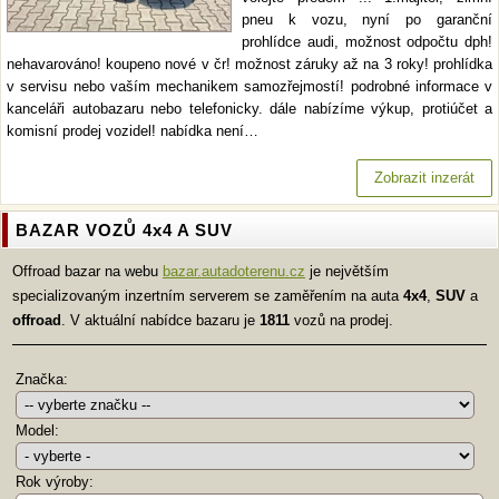
pneu k vozu, nyní po garanční
prohlídce audi, možnost odpočtu dph!
nehavarováno! koupeno nové v čr! možnost záruky až na 3 roky! prohlídka
v servisu nebo vaším mechanikem samozřejmostí! podrobné informace v
kanceláři autobazaru nebo telefonicky. dále nabízíme výkup, protiúčet a
komisní prodej vozidel! nabídka není…
Zobrazit inzerát
BAZAR VOZŮ 4x4 A SUV
Offroad bazar na webu
bazar.autadoterenu.cz
je největším
specializovaným inzertním serverem se zaměřením na auta
4x4
,
SUV
a
offroad
. V aktuální nabídce bazaru je
1811
vozů na prodej.
Značka:
Model:
Rok výroby: