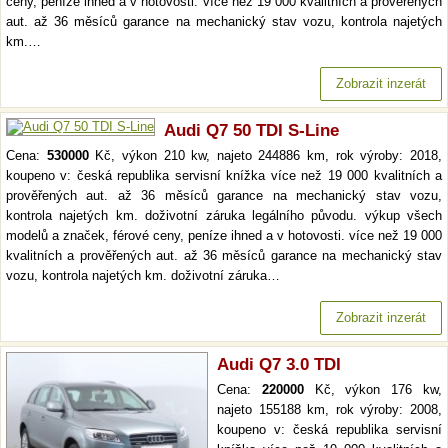
ceny, peníze ihned a v hotovosti. více než 19 000 kvalitních a prověřených
aut. až 36 měsíců garance na mechanický stav vozu, kontrola najetých
km.…
Zobrazit inzerát
Audi Q7 50 TDI S-Line
Cena:
530000
Kč, výkon 210 kw, najeto 244886 km, rok výroby: 2018,
koupeno v: česká republika servisní knížka více než 19 000 kvalitních a
prověřených aut. až 36 měsíců garance na mechanický stav vozu,
kontrola najetých km. doživotní záruka legálního původu. výkup všech
modelů a značek, férové ceny, peníze ihned a v hotovosti. více než 19 000
kvalitních a prověřených aut. až 36 měsíců garance na mechanický stav
vozu, kontrola najetých km. doživotní záruka…
Zobrazit inzerát
Audi Q7 3.0 TDI
Cena:
220000
Kč, výkon 176 kw,
najeto 155188 km, rok výroby: 2008,
koupeno v: česká republika servisní