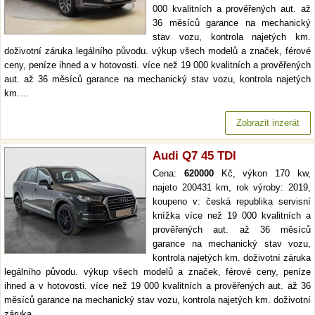
000 kvalitních a prověřených aut. až
36 měsíců garance na mechanický
stav vozu, kontrola najetých km.
doživotní záruka legálního původu. výkup všech modelů a značek, férové
ceny, peníze ihned a v hotovosti. více než 19 000 kvalitních a prověřených
aut. až 36 měsíců garance na mechanický stav vozu, kontrola najetých
km.…
Zobrazit inzerát
Audi Q7 45 TDI
Cena:
620000
Kč, výkon 170 kw,
najeto 200431 km, rok výroby: 2019,
koupeno v: česká republika servisní
knížka více než 19 000 kvalitních a
prověřených aut. až 36 měsíců
garance na mechanický stav vozu,
kontrola najetých km. doživotní záruka
legálního původu. výkup všech modelů a značek, férové ceny, peníze
ihned a v hotovosti. více než 19 000 kvalitních a prověřených aut. až 36
měsíců garance na mechanický stav vozu, kontrola najetých km. doživotní
záruka…