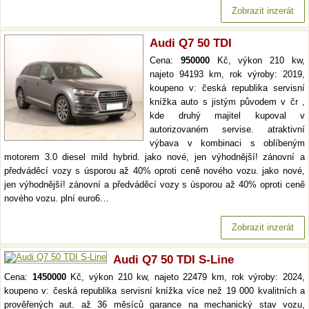
Zobrazit inzerát
Audi Q7 50 TDI
Cena:
950000
Kč, výkon 210 kw,
najeto 94193 km, rok výroby: 2019,
koupeno v: česká republika servisní
knížka auto s jistým původem v čr ,
kde druhý majitel kupoval v
autorizovaném servise. atraktivní
výbava v kombinaci s oblíbeným
motorem 3.0 diesel mild hybrid. jako nové, jen výhodnější! zánovní a
předváděcí vozy s úsporou až 40% oproti ceně nového vozu. jako nové,
jen výhodnější! zánovní a předváděcí vozy s úsporou až 40% oproti ceně
nového vozu. plní euro6…
Zobrazit inzerát
Audi Q7 50 TDI S-Line
Cena:
1450000
Kč, výkon 210 kw, najeto 22479 km, rok výroby: 2024,
koupeno v: česká republika servisní knížka více než 19 000 kvalitních a
prověřených aut. až 36 měsíců garance na mechanický stav vozu,