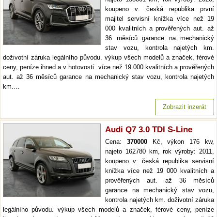
koupeno v: česká republika první
majitel servisní knížka více než 19
000 kvalitních a prověřených aut. až
36 měsíců garance na mechanický
stav vozu, kontrola najetých km.
doživotní záruka legálního původu. výkup všech modelů a značek, férové
ceny, peníze ihned a v hotovosti. více než 19 000 kvalitních a prověřených
aut. až 36 měsíců garance na mechanický stav vozu, kontrola najetých
km.…
Zobrazit inzerát
Audi Q7 3.0 TDI S-Line
Cena:
370000
Kč, výkon 176 kw,
najeto 162780 km, rok výroby: 2011,
koupeno v: česká republika servisní
knížka více než 19 000 kvalitních a
prověřených aut. až 36 měsíců
garance na mechanický stav vozu,
kontrola najetých km. doživotní záruka
legálního původu. výkup všech modelů a značek, férové ceny, peníze