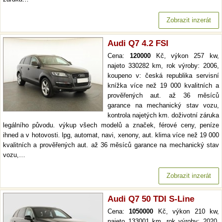
Zobrazit inzerát
Audi Q7 4.2 FSI
Cena:
120000
Kč, výkon 257 kw,
najeto 330282 km, rok výroby: 2006,
koupeno v: česká republika servisní
knížka více než 19 000 kvalitních a
prověřených aut. až 36 měsíců
garance na mechanický stav vozu,
kontrola najetých km. doživotní záruka
legálního původu. výkup všech modelů a značek, férové ceny, peníze
ihned a v hotovosti. lpg, automat, navi, xenony, aut. klima více než 19 000
kvalitních a prověřených aut. až 36 měsíců garance na mechanický stav
vozu,…
Zobrazit inzerát
Audi Q7 50 TDI S-Line
Cena:
1050000
Kč, výkon 210 kw,
najeto 133001 km, rok výroby: 2020,