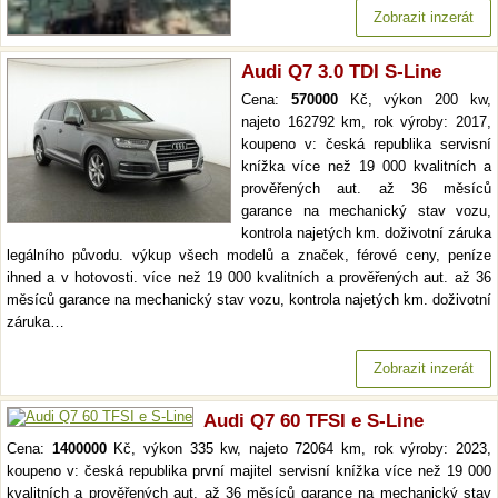
Zobrazit inzerát
Audi Q7 3.0 TDI S-Line
Cena:
570000
Kč, výkon 200 kw,
najeto 162792 km, rok výroby: 2017,
koupeno v: česká republika servisní
knížka více než 19 000 kvalitních a
prověřených aut. až 36 měsíců
garance na mechanický stav vozu,
kontrola najetých km. doživotní záruka
legálního původu. výkup všech modelů a značek, férové ceny, peníze
ihned a v hotovosti. více než 19 000 kvalitních a prověřených aut. až 36
měsíců garance na mechanický stav vozu, kontrola najetých km. doživotní
záruka…
Zobrazit inzerát
Audi Q7 60 TFSI e S-Line
Cena:
1400000
Kč, výkon 335 kw, najeto 72064 km, rok výroby: 2023,
koupeno v: česká republika první majitel servisní knížka více než 19 000
kvalitních a prověřených aut. až 36 měsíců garance na mechanický stav