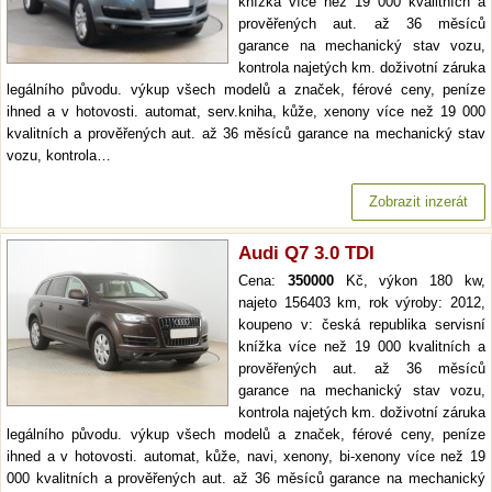
knížka více než 19 000 kvalitních a
prověřených aut. až 36 měsíců
garance na mechanický stav vozu,
kontrola najetých km. doživotní záruka
legálního původu. výkup všech modelů a značek, férové ceny, peníze
ihned a v hotovosti. automat, serv.kniha, kůže, xenony více než 19 000
kvalitních a prověřených aut. až 36 měsíců garance na mechanický stav
vozu, kontrola…
Zobrazit inzerát
Audi Q7 3.0 TDI
Cena:
350000
Kč, výkon 180 kw,
najeto 156403 km, rok výroby: 2012,
koupeno v: česká republika servisní
knížka více než 19 000 kvalitních a
prověřených aut. až 36 měsíců
garance na mechanický stav vozu,
kontrola najetých km. doživotní záruka
legálního původu. výkup všech modelů a značek, férové ceny, peníze
ihned a v hotovosti. automat, kůže, navi, xenony, bi-xenony více než 19
000 kvalitních a prověřených aut. až 36 měsíců garance na mechanický