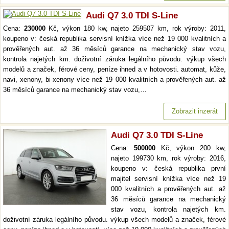
Audi Q7 3.0 TDI S-Line
Cena:
230000
Kč, výkon 180 kw, najeto 259507 km, rok výroby: 2011,
koupeno v: česká republika servisní knížka více než 19 000 kvalitních a
prověřených aut. až 36 měsíců garance na mechanický stav vozu,
kontrola najetých km. doživotní záruka legálního původu. výkup všech
modelů a značek, férové ceny, peníze ihned a v hotovosti. automat, kůže,
navi, xenony, bi-xenony více než 19 000 kvalitních a prověřených aut. až
36 měsíců garance na mechanický stav vozu,…
Zobrazit inzerát
Audi Q7 3.0 TDI S-Line
Cena:
500000
Kč, výkon 200 kw,
najeto 199730 km, rok výroby: 2016,
koupeno v: česká republika první
majitel servisní knížka více než 19
000 kvalitních a prověřených aut. až
36 měsíců garance na mechanický
stav vozu, kontrola najetých km.
doživotní záruka legálního původu. výkup všech modelů a značek, férové