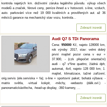
kontrola najetých km. doživotní záruka legálního původu. výkup všech
modelů a značek, férové ceny, peníze ihned a v hotovosti. s-line, vzduch,
auto. parkování více než 19 000 kvalitních a prověřených aut. až 36
měsíců garance na mechanický stav vozu, kontrola…
Zobrazit inzerát
Audi Q7 S TDi Panorama
Cena:
950000
Kč, najeto 128000 km,
rok výroby: 2017, stav: velmi dobrý
první majitel pozor cena v eur =
37.900, - (czk přepočet orientační)
audi - q7 s*line quattro; žádná dph;
automat, 4x4, najeto 128 000 km; 1.
majitel, klimatizace, tažné zařízení;
orig.servis (ele.serviska + fa); s-line = sportovní paket; bohatá výbava: -
matrix světla, -virtual kokpit, -měchy, -webasto (dálk.ovl.) -
panoramatickástřecha, -head-up display, -360 kamery, …
Zobrazit inzerát