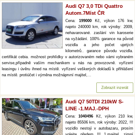
Audi Q7 3,0 TDi Quattro
Autom.7Míst ČR
Cena:
199000
Kč, výkon 176 kw,
najeto 240000 km, rok výroby: 2009,
nehavarované. zaslání vin karoserie
na vyžádání. 100% garance na původ
vozidla a jeho počet ujetých
kilometrů.. garance původu vozidla.
certifikát cebia. možnost prohlídky v autorizovaném nebo vámi vybraném
servise,případně vaším mechanikem u nás na provozovně. vyřízení
leasingu i úvěru ihned na místě. vyřízení veškerých dokladů k přihlášení
na místě. protiúčet i výměna možnáprvní majitel,…
Zobrazit inzerát
Audi Q7 50TDI 210kW S-
LINE -1.MAJ.-DPH
Cena:
1040496
Kč, výkon 210 kw,
najeto 85506 km, rok výroby: 2022, !!!
vozidlo nestojí v autobazaru, prosím
volejte předem !!! 1.majitel, zimní