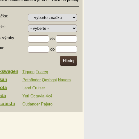
ačka:
el:
 výroby:
do
na:
do
lkswagen
Tiguan
Tuareg
san
Pathfinder
Qashqai
Navara
ota
Land Cruiser
oda
Yeti
Octavia 4x4
subishi
Outlander
Pajero