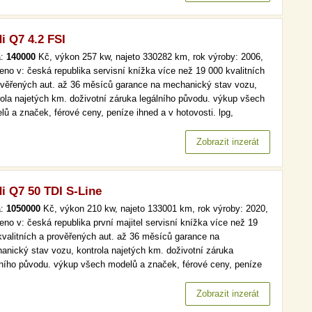
i Q7 4.2 FSI
a:
140000
Kč, výkon 257 kw, najeto 330282 km, rok výroby: 2006,
eno v: česká republika servisní knížka více než 19 000 kvalitních
ověřených aut. až 36 měsíců garance na mechanický stav vozu,
rola najetých km. doživotní záruka legálního původu. výkup všech
lů a značek, férové ceny, peníze ihned a v hotovosti. lpg,
mat, navi, xenony, aut. klima více než 19 000 kvalitních a
ěřených aut. až 36 měsíců garance na mechanický stav vozu,…
Zobrazit inzerát
i Q7 50 TDI S-Line
a:
1050000
Kč, výkon 210 kw, najeto 133001 km, rok výroby: 2020,
eno v: česká republika první majitel servisní knížka více než 19
kvalitních a prověřených aut. až 36 měsíců garance na
anický stav vozu, kontrola najetých km. doživotní záruka
lního původu. výkup všech modelů a značek, férové ceny, peníze
d a v hotovosti. více než 19 000 kvalitních a prověřených aut. až
ěsíců garance na mechanický stav vozu, kontrola najetých km.…
Zobrazit inzerát