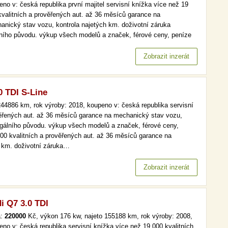
eno v: česká republika první majitel servisní knížka více než 19
kvalitních a prověřených aut. až 36 měsíců garance na
anický stav vozu, kontrola najetých km. doživotní záruka
lního původu. výkup všech modelů a značek, férové ceny, peníze
d a v hotovosti. více než 19 000 kvalitních a prověřených aut. až
ěsíců garance na mechanický stav vozu, kontrola najetých km.…
Zobrazit inzerát
0 TDI S-Line
44886 km, rok výroby: 2018, koupeno v: česká republika servisní
věřených aut. až 36 měsíců garance na mechanický stav vozu,
legálního původu. výkup všech modelů a značek, férové ceny,
000 kvalitních a prověřených aut. až 36 měsíců garance na
h km. doživotní záruka…
Zobrazit inzerát
i Q7 3.0 TDI
a:
220000
Kč, výkon 176 kw, najeto 155188 km, rok výroby: 2008,
eno v: česká republika servisní knížka více než 19 000 kvalitních