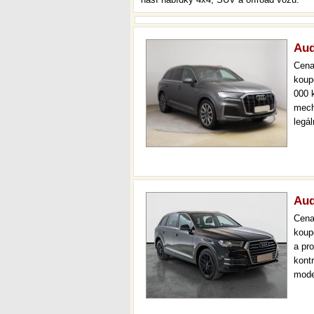
Aud
Cen
koup
000 
mech
legá
ihne
36 m
Aud
Cen
koup
a pr
kont
mode
000 
mech