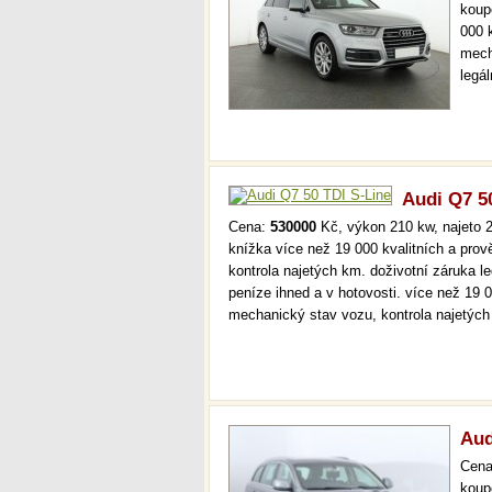
koup
000 
mech
legá
ihne
36 m
Audi Q7 5
Cena:
530000
Kč, výkon 210 kw, najeto 2
knížka více než 19 000 kvalitních a pro
kontrola najetých km. doživotní záruka 
peníze ihned a v hotovosti. více než 19 
mechanický stav vozu, kontrola najetýc
Aud
Cen
koup