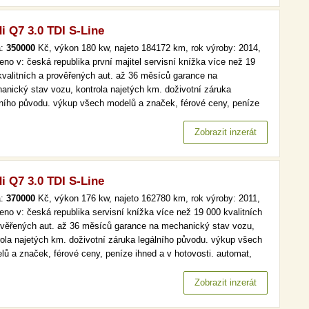
i Q7 3.0 TDI S-Line
a:
350000
Kč, výkon 180 kw, najeto 184172 km, rok výroby: 2014,
eno v: česká republika první majitel servisní knížka více než 19
kvalitních a prověřených aut. až 36 měsíců garance na
anický stav vozu, kontrola najetých km. doživotní záruka
lního původu. výkup všech modelů a značek, férové ceny, peníze
 a v hotovosti. automat, čr,1.maj, serv.kniha, kůže více než 19
kvalitních a prověřených aut. až 36 měsíců garance na
Zobrazit inzerát
anický stav…
i Q7 3.0 TDI S-Line
a:
370000
Kč, výkon 176 kw, najeto 162780 km, rok výroby: 2011,
eno v: česká republika servisní knížka více než 19 000 kvalitních
ověřených aut. až 36 měsíců garance na mechanický stav vozu,
rola najetých km. doživotní záruka legálního původu. výkup všech
lů a značek, férové ceny, peníze ihned a v hotovosti. automat,
, navi, xenony, bi-xenony více než 19 000 kvalitních a prověřených
 až 36 měsíců garance na mechanický stav vozu,…
Zobrazit inzerát