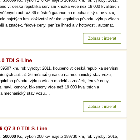
a:
350000
Kč, výkon 176 kw, najeto 189653 km, rok výroby: 2011,
eno v: česká republika servisní knížka více než 19 000 kvalitních
ověřených aut. až 36 měsíců garance na mechanický stav vozu,
rola najetých km. doživotní záruka legálního původu. výkup všech
lů a značek, férové ceny, peníze ihned a v hotovosti. automat,
.kniha, kůže, navi více než 19 000 kvalitních a prověřených aut. až
ěsíců garance na mechanický stav vozu, kontrola…
Zobrazit inzerát
.0 TDI S-Line
59507 km, rok výroby: 2011, koupeno v: česká republika servisní
věřených aut. až 36 měsíců garance na mechanický stav vozu,
legálního původu. výkup všech modelů a značek, férové ceny,
e, navi, xenony, bi-xenony více než 19 000 kvalitních a
 na mechanický stav vozu,…
Zobrazit inzerát
i Q7 3.0 TDI S-Line
a:
500000
Kč, výkon 200 kw, najeto 199730 km, rok výroby: 2016,