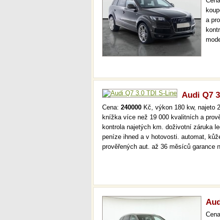
Cen
koup
a pr
kont
mode
serv
36 m
Audi Q7 3
Cena:
240000
Kč, výkon 180 kw, najeto 2
knížka více než 19 000 kvalitních a pro
kontrola najetých km. doživotní záruka 
peníze ihned a v hotovosti. automat, kůž
prověřených aut. až 36 měsíců garance
Aud
Cen