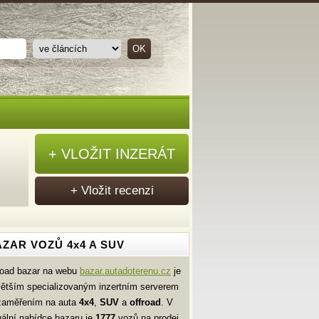
+ VLOŽIT INZERÁT
+ Vložit recenzi
ZAR VOZŮ 4x4 A SUV
road bazar na webu
bazar.autadoterenu.cz
je
větším specializovaným inzertním serverem
zaměřením na auta
4x4
,
SUV
a
offroad
. V
uální nabídce bazaru je
1777
vozů na prodej.