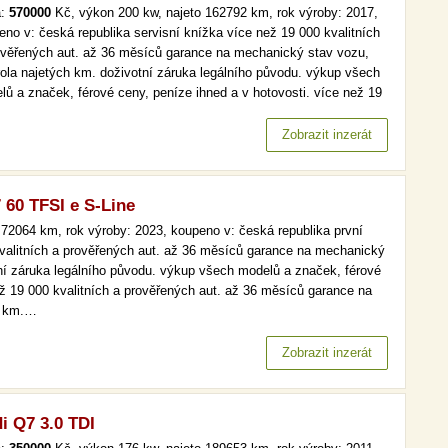
a:
570000
Kč, výkon 200 kw, najeto 162792 km, rok výroby: 2017,
eno v: česká republika servisní knížka více než 19 000 kvalitních
ověřených aut. až 36 měsíců garance na mechanický stav vozu,
rola najetých km. doživotní záruka legálního původu. výkup všech
lů a značek, férové ceny, peníze ihned a v hotovosti. více než 19
kvalitních a prověřených aut. až 36 měsíců garance na
anický stav vozu, kontrola najetých km. doživotní záruka…
Zobrazit inzerát
 60 TFSI e S-Line
72064 km, rok výroby: 2023, koupeno v: česká republika první
 kvalitních a prověřených aut. až 36 měsíců garance na mechanický
tní záruka legálního původu. výkup všech modelů a značek, férové
ež 19 000 kvalitních a prověřených aut. až 36 měsíců garance na
h km.…
Zobrazit inzerát
i Q7 3.0 TDI