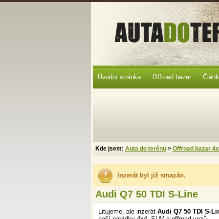
Úvodní stránka
Offroad bazar
Člán
Kde jsem:
Auta do terénu
>
Offroad bazar 4
Inzerát byl již smazán.
Audi Q7 50 TDI S-Line
Litujeme, ale inzerát
Audi Q7 50 TDI S-Li
naší nabídky 4x4, SUV a offroad vozů.