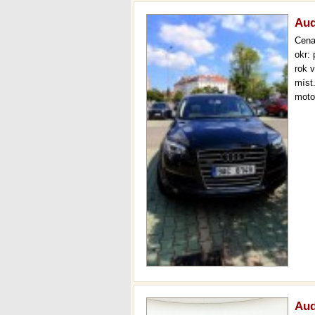
Aud
Cen
okr:
rok 
míst
motor
panor
ovlá
Aud