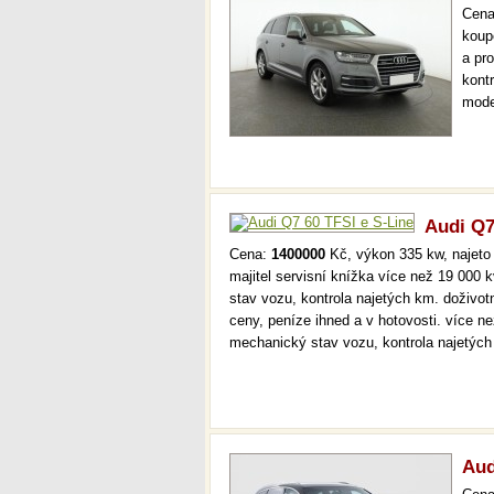
Cen
koup
a pr
kont
mode
000 
mech
Audi Q7
Cena:
1400000
Kč, výkon 335 kw, najeto 
majitel servisní knížka více než 19 000
stav vozu, kontrola najetých km. doživo
ceny, peníze ihned a v hotovosti. více n
mechanický stav vozu, kontrola najetýc
Aud