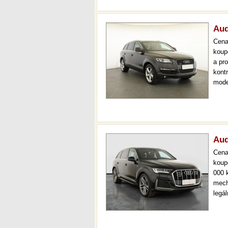
Aud
Cen
koup
a pr
kont
mode
auto
prov
Aud
Cen
koup
000 
mech
legá
ihne
36 m