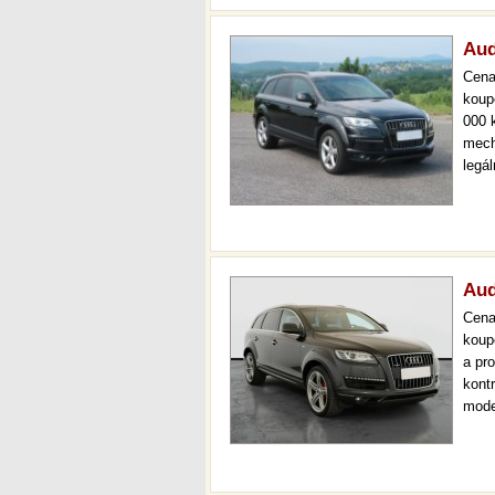
Aud
Cen
koup
000 
mech
legá
ihned
000 
mech
Aud
Cen
koup
a pr
kont
mode
kůže
aut.