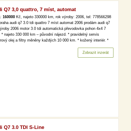
i Q7 3,0 quattro, 7 míst, automat
a:
160000
Kč, najeto 330000 km, rok výroby: 2006, tel: 778566298
 praha audi q7 3.0 tdi quattro 7 míst automat 2006 prodám audi q7
výroby 2006 motor 3.0 tdi automatická převodovka pohon 4x4 7
. * najeto 330 000 km – původní nájezd. * pravidelný servis
ový olej a filtry měněny každých 10 000 km. * kožený interiér. *
amatická střecha. * elektricky nastavitelná sedadla. * elektricky
daná a vyhřívaná zrcátka. * elektrická…
Zobrazit inzerát
i Q7 3.0 TDI S-Line