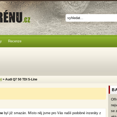
ky
Recenze
x4
> Audi Q7 50 TDI S-Line
BA
Off
nej
se 
ne
byl již smazán. Místo něj jsme pro Vás našli podobné inzeráty z
akt