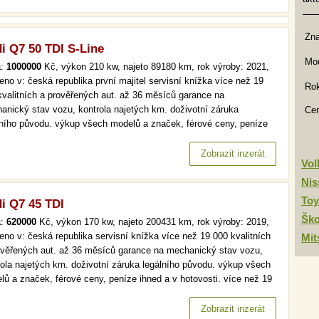
Zn
i Q7 50 TDI S-Line
Mod
a:
1000000
Kč, výkon 210 kw, najeto 89180 km, rok výroby: 2021,
eno v: česká republika první majitel servisní knížka více než 19
Rok
kvalitních a prověřených aut. až 36 měsíců garance na
anický stav vozu, kontrola najetých km. doživotní záruka
Ce
lního původu. výkup všech modelů a značek, férové ceny, peníze
d a v hotovosti. více než 19 000 kvalitních a prověřených aut. až
ěsíců garance na mechanický stav vozu, kontrola najetých km.…
Zobrazit inzerát
Vo
Nis
Toy
i Q7 45 TDI
Šk
a:
620000
Kč, výkon 170 kw, najeto 200431 km, rok výroby: 2019,
eno v: česká republika servisní knížka více než 19 000 kvalitních
Mit
ověřených aut. až 36 měsíců garance na mechanický stav vozu,
rola najetých km. doživotní záruka legálního původu. výkup všech
lů a značek, férové ceny, peníze ihned a v hotovosti. více než 19
kvalitních a prověřených aut. až 36 měsíců garance na
anický stav vozu, kontrola najetých km. doživotní záruka…
Zobrazit inzerát