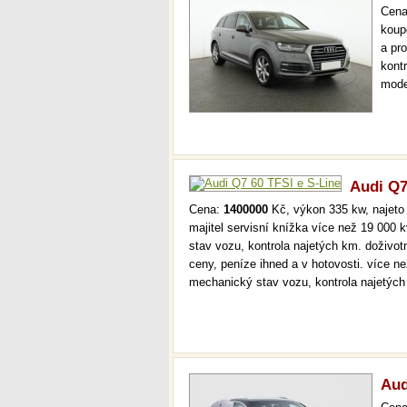
Cen
koup
a pr
kont
mode
000 
mech
Audi Q7
Cena:
1400000
Kč, výkon 335 kw, najeto 
majitel servisní knížka více než 19 000
stav vozu, kontrola najetých km. doživo
ceny, peníze ihned a v hotovosti. více n
mechanický stav vozu, kontrola najetýc
Aud