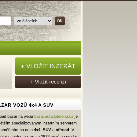
+ VLOŽIT INZERÁT
+ Vložit recenzi
ZAR VOZŮ 4x4 A SUV
road bazar na webu
bazar.autadoterenu.cz
je
větším specializovaným inzertním serverem
zaměřením na auta
4x4
,
SUV
a
offroad
. V
uální nabídce bazaru je
1833
vozů na prodej.