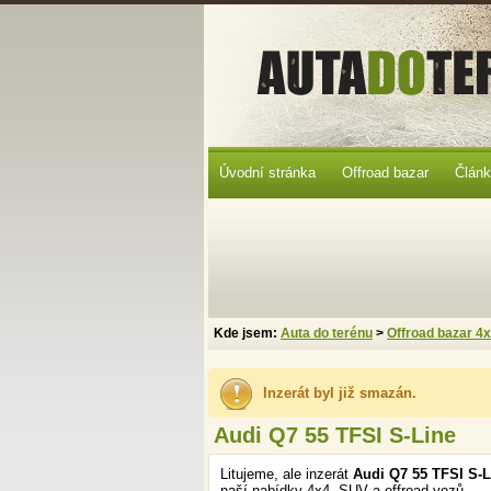
Úvodní stránka
Offroad bazar
Člán
Kde jsem:
Auta do terénu
>
Offroad bazar 4
Inzerát byl již smazán.
Audi Q7 55 TFSI S-Line
Litujeme, ale inzerát
Audi Q7 55 TFSI S-L
naší nabídky 4x4, SUV a offroad vozů.