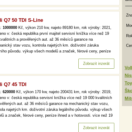
Zn
i Q7 50 TDI S-Line
Mod
a:
1000000
Kč, výkon 210 kw, najeto 89180 km, rok výroby: 2021,
eno v: česká republika první majitel servisní knížka více než 19
Rok
kvalitních a prověřených aut. až 36 měsíců garance na
anický stav vozu, kontrola najetých km. doživotní záruka
Ce
lního původu. výkup všech modelů a značek, férové ceny, peníze
d a v hotovosti. více než 19 000 kvalitních a prověřených aut. až
ěsíců garance na mechanický stav vozu, kontrola najetých km.…
Zobrazit inzerát
Vo
Nis
Toy
i Q7 45 TDI
Šk
a:
620000
Kč, výkon 170 kw, najeto 200431 km, rok výroby: 2019,
eno v: česká republika servisní knížka více než 19 000 kvalitních
Mit
ověřených aut. až 36 měsíců garance na mechanický stav vozu,
rola najetých km. doživotní záruka legálního původu. výkup všech
lů a značek, férové ceny, peníze ihned a v hotovosti. více než 19
kvalitních a prověřených aut. až 36 měsíců garance na
anický stav vozu, kontrola najetých km. doživotní záruka…
Zobrazit inzerát