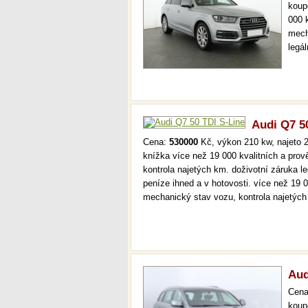
koup
000 
mech
legá
ihne
36 m
Audi Q7 5
Cena:
530000
Kč, výkon 210 kw, najeto 2
knížka více než 19 000 kvalitních a pro
kontrola najetých km. doživotní záruka 
peníze ihned a v hotovosti. více než 19 
mechanický stav vozu, kontrola najetýc
Aud
Cen
koup