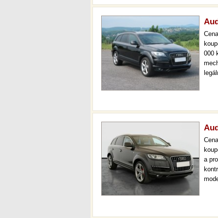
Aud
Cen
koup
000 
mech
legá
ihned
000 
mech
Aud
Cen
koup
a pr
kont
mode
kůže
aut.