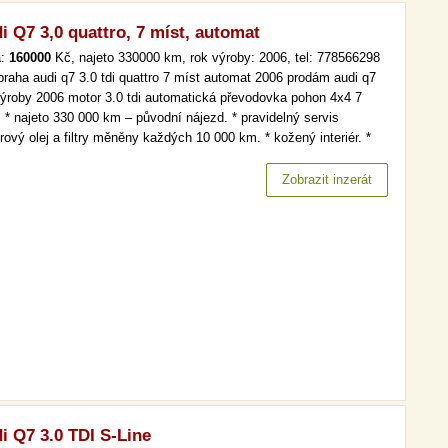
i Q7 3,0 quattro, 7 míst, automat
a:
160000
Kč, najeto 330000 km, rok výroby: 2006, tel: 778566298
 praha audi q7 3.0 tdi quattro 7 míst automat 2006 prodám audi q7
výroby 2006 motor 3.0 tdi automatická převodovka pohon 4x4 7
. * najeto 330 000 km – původní nájezd. * pravidelný servis
ový olej a filtry měněny každých 10 000 km. * kožený interiér. *
amatická střecha. * elektricky nastavitelná sedadla. * elektricky
daná a vyhřívaná zrcátka. * elektrická…
Zobrazit inzerát
i Q7 3.0 TDI S-Line