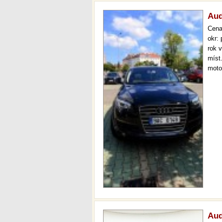
Aud
Cen
okr:
rok 
míst
motor
panor
ovlá
Aud