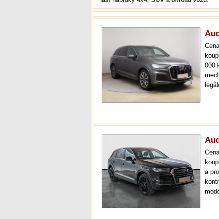
Aud
Cen
koup
000 
mech
legá
ihne
36 m
Aud
Cen
koup
a pr
kont
mode
000 
mech