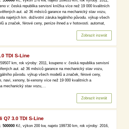
a:
350000
Kč, výkon 176 kw, najeto 189653 km, rok výroby: 2011,
eno v: česká republika servisní knížka více než 19 000 kvalitních
ověřených aut. až 36 měsíců garance na mechanický stav vozu,
rola najetých km. doživotní záruka legálního původu. výkup všech
lů a značek, férové ceny, peníze ihned a v hotovosti. automat,
.kniha, kůže, navi více než 19 000 kvalitních a prověřených aut. až
ěsíců garance na mechanický stav vozu, kontrola…
Zobrazit inzerát
.0 TDI S-Line
59507 km, rok výroby: 2011, koupeno v: česká republika servisní
věřených aut. až 36 měsíců garance na mechanický stav vozu,
legálního původu. výkup všech modelů a značek, férové ceny,
e, navi, xenony, bi-xenony více než 19 000 kvalitních a
 na mechanický stav vozu,…
Zobrazit inzerát
i Q7 3.0 TDI S-Line
a:
500000
Kč, výkon 200 kw, najeto 199730 km, rok výroby: 2016,