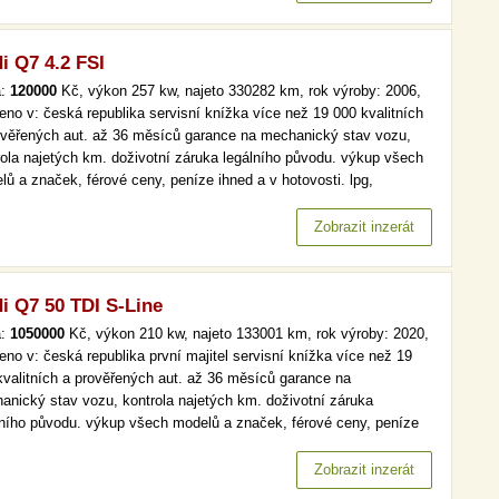
i Q7 4.2 FSI
a:
120000
Kč, výkon 257 kw, najeto 330282 km, rok výroby: 2006,
eno v: česká republika servisní knížka více než 19 000 kvalitních
ověřených aut. až 36 měsíců garance na mechanický stav vozu,
rola najetých km. doživotní záruka legálního původu. výkup všech
lů a značek, férové ceny, peníze ihned a v hotovosti. lpg,
mat, navi, xenony, aut. klima více než 19 000 kvalitních a
ěřených aut. až 36 měsíců garance na mechanický stav vozu,…
Zobrazit inzerát
i Q7 50 TDI S-Line
a:
1050000
Kč, výkon 210 kw, najeto 133001 km, rok výroby: 2020,
eno v: česká republika první majitel servisní knížka více než 19
kvalitních a prověřených aut. až 36 měsíců garance na
anický stav vozu, kontrola najetých km. doživotní záruka
lního původu. výkup všech modelů a značek, férové ceny, peníze
d a v hotovosti. více než 19 000 kvalitních a prověřených aut. až
ěsíců garance na mechanický stav vozu, kontrola najetých km.…
Zobrazit inzerát