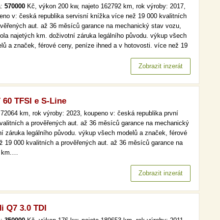
a:
570000
Kč, výkon 200 kw, najeto 162792 km, rok výroby: 2017,
eno v: česká republika servisní knížka více než 19 000 kvalitních
ověřených aut. až 36 měsíců garance na mechanický stav vozu,
rola najetých km. doživotní záruka legálního původu. výkup všech
lů a značek, férové ceny, peníze ihned a v hotovosti. více než 19
kvalitních a prověřených aut. až 36 měsíců garance na
anický stav vozu, kontrola najetých km. doživotní záruka…
Zobrazit inzerát
 60 TFSI e S-Line
72064 km, rok výroby: 2023, koupeno v: česká republika první
 kvalitních a prověřených aut. až 36 měsíců garance na mechanický
tní záruka legálního původu. výkup všech modelů a značek, férové
ež 19 000 kvalitních a prověřených aut. až 36 měsíců garance na
h km.…
Zobrazit inzerát
i Q7 3.0 TDI