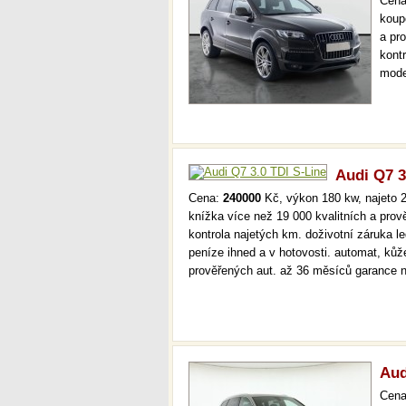
Cen
koup
a pr
kont
mode
serv
36 m
Audi Q7 3
Cena:
240000
Kč, výkon 180 kw, najeto 2
knížka více než 19 000 kvalitních a pro
kontrola najetých km. doživotní záruka 
peníze ihned a v hotovosti. automat, kůž
prověřených aut. až 36 měsíců garance
Aud
Cen