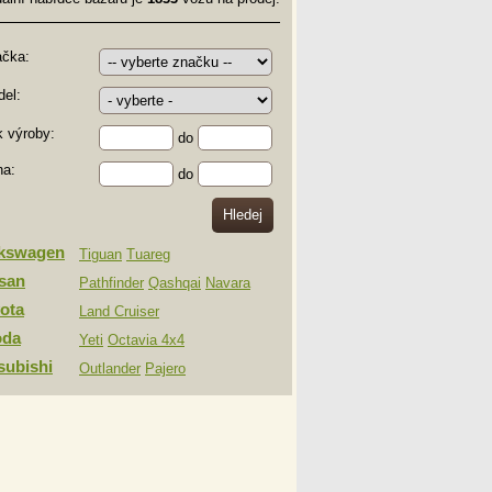
ačka:
el:
 výroby:
do
na:
do
lkswagen
Tiguan
Tuareg
san
Pathfinder
Qashqai
Navara
ota
Land Cruiser
oda
Yeti
Octavia 4x4
subishi
Outlander
Pajero