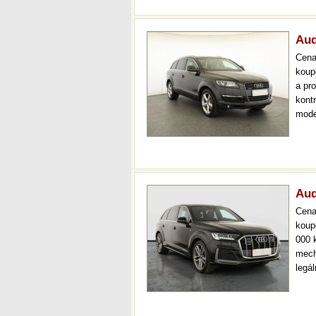
Aud
Cen
koup
a pr
kont
mode
auto
prov
Aud
Cen
koup
000 
mech
legá
ihne
36 m