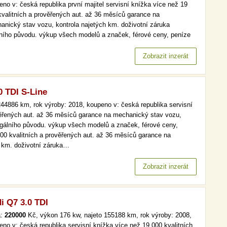
eno v: česká republika první majitel servisní knížka více než 19
kvalitních a prověřených aut. až 36 měsíců garance na
anický stav vozu, kontrola najetých km. doživotní záruka
lního původu. výkup všech modelů a značek, férové ceny, peníze
d a v hotovosti. více než 19 000 kvalitních a prověřených aut. až
ěsíců garance na mechanický stav vozu, kontrola najetých km.…
Zobrazit inzerát
0 TDI S-Line
44886 km, rok výroby: 2018, koupeno v: česká republika servisní
věřených aut. až 36 měsíců garance na mechanický stav vozu,
legálního původu. výkup všech modelů a značek, férové ceny,
000 kvalitních a prověřených aut. až 36 měsíců garance na
h km. doživotní záruka…
Zobrazit inzerát
i Q7 3.0 TDI
a:
220000
Kč, výkon 176 kw, najeto 155188 km, rok výroby: 2008,
eno v: česká republika servisní knížka více než 19 000 kvalitních