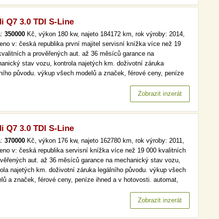
i Q7 3.0 TDI S-Line
a:
350000
Kč, výkon 180 kw, najeto 184172 km, rok výroby: 2014,
eno v: česká republika první majitel servisní knížka více než 19
kvalitních a prověřených aut. až 36 měsíců garance na
anický stav vozu, kontrola najetých km. doživotní záruka
lního původu. výkup všech modelů a značek, férové ceny, peníze
 a v hotovosti. automat, čr,1.maj, serv.kniha, kůže více než 19
kvalitních a prověřených aut. až 36 měsíců garance na
Zobrazit inzerát
anický stav…
i Q7 3.0 TDI S-Line
a:
370000
Kč, výkon 176 kw, najeto 162780 km, rok výroby: 2011,
eno v: česká republika servisní knížka více než 19 000 kvalitních
ověřených aut. až 36 měsíců garance na mechanický stav vozu,
rola najetých km. doživotní záruka legálního původu. výkup všech
lů a značek, férové ceny, peníze ihned a v hotovosti. automat,
, navi, xenony, bi-xenony více než 19 000 kvalitních a prověřených
 až 36 měsíců garance na mechanický stav vozu,…
Zobrazit inzerát