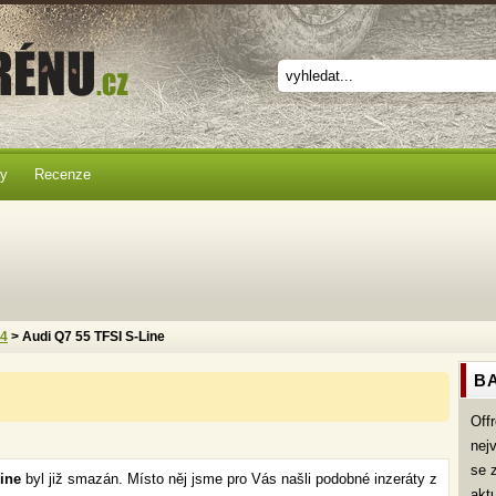
ky
Recenze
x4
> Audi Q7 55 TFSI S-Line
BA
Off
nej
se 
ine
byl již smazán. Místo něj jsme pro Vás našli podobné inzeráty z
akt