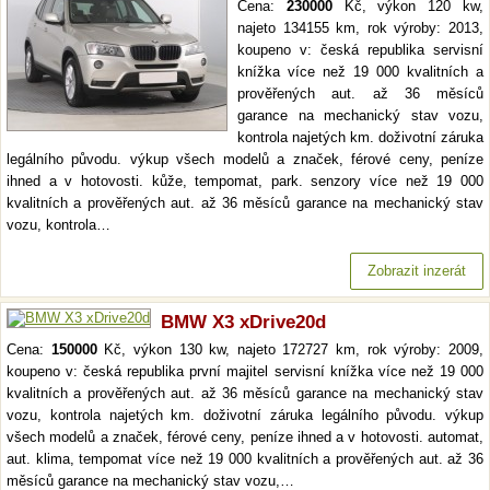
Cena:
230000
Kč, výkon 120 kw,
najeto 134155 km, rok výroby: 2013,
koupeno v: česká republika servisní
knížka více než 19 000 kvalitních a
prověřených aut. až 36 měsíců
garance na mechanický stav vozu,
kontrola najetých km. doživotní záruka
legálního původu. výkup všech modelů a značek, férové ceny, peníze
ihned a v hotovosti. kůže, tempomat, park. senzory více než 19 000
kvalitních a prověřených aut. až 36 měsíců garance na mechanický stav
vozu, kontrola…
Zobrazit inzerát
BMW X3 xDrive20d
Cena:
150000
Kč, výkon 130 kw, najeto 172727 km, rok výroby: 2009,
koupeno v: česká republika první majitel servisní knížka více než 19 000
kvalitních a prověřených aut. až 36 měsíců garance na mechanický stav
vozu, kontrola najetých km. doživotní záruka legálního původu. výkup
všech modelů a značek, férové ceny, peníze ihned a v hotovosti. automat,
aut. klima, tempomat více než 19 000 kvalitních a prověřených aut. až 36
měsíců garance na mechanický stav vozu,…