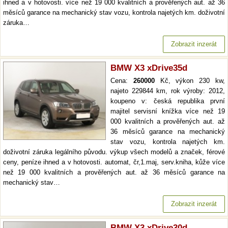
ihned a v hotovosti. více než 19 000 kvalitních a prověřených aut. až 36
měsíců garance na mechanický stav vozu, kontrola najetých km. doživotní
záruka…
Zobrazit inzerát
BMW X3 xDrive35d
Cena:
260000
Kč, výkon 230 kw,
najeto 229844 km, rok výroby: 2012,
koupeno v: česká republika první
majitel servisní knížka více než 19
000 kvalitních a prověřených aut. až
36 měsíců garance na mechanický
stav vozu, kontrola najetých km.
doživotní záruka legálního původu. výkup všech modelů a značek, férové
ceny, peníze ihned a v hotovosti. automat, čr,1.maj, serv.kniha, kůže více
než 19 000 kvalitních a prověřených aut. až 36 měsíců garance na
mechanický stav…
Zobrazit inzerát
BMW X3 xDrive30d