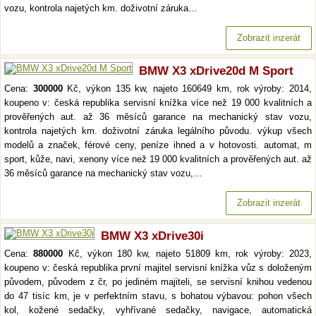
vozu, kontrola najetých km. doživotní záruka…
Zobrazit inzerát
BMW X3 xDrive20d M Sport
Cena:
300000
Kč, výkon 135 kw, najeto 160649 km, rok výroby: 2014,
koupeno v: česká republika servisní knížka více než 19 000 kvalitních a
prověřených aut. až 36 měsíců garance na mechanický stav vozu,
kontrola najetých km. doživotní záruka legálního původu. výkup všech
modelů a značek, férové ceny, peníze ihned a v hotovosti. automat, m
sport, kůže, navi, xenony více než 19 000 kvalitních a prověřených aut. až
36 měsíců garance na mechanický stav vozu,…
Zobrazit inzerát
BMW X3 xDrive30i
Cena:
880000
Kč, výkon 180 kw, najeto 51809 km, rok výroby: 2023,
koupeno v: česká republika první majitel servisní knížka vůz s doloženým
původem, původem z čr, po jediném majiteli, se servisní knihou vedenou
do 47 tisíc km, je v perfektním stavu, s bohatou výbavou: pohon všech
kol, kožené sedačky, vyhřívané sedačky, navigace, automatická