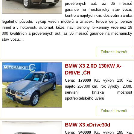
prověřených aut. až 36 měsíců
garance na mechanický stav vozu,
kontrola najetých km. doživotní záruka
legálního původu. výkup všech modelů a značek, férové ceny, peníze
ihned a v hotovosti. automat, kůže, navi, xenony, bi-xenony více než 19
000 kvalitních a prověřených aut. až 36 měsíců garance na mechanický
stav vozu,…
Zobrazit inzerát
BMW X3 2.0D 130KW X-
DRIVE ,ČR
Cena:
179000
Kč, výkon 130 kw,
najeto 267000 km, rok výroby: 2008,
servisní knížka možnost
spotřebitelského úvěru
Zobrazit inzerát
BMW X3 xDrive30d
Cena:
940000
Kč, výkon 195 kw,