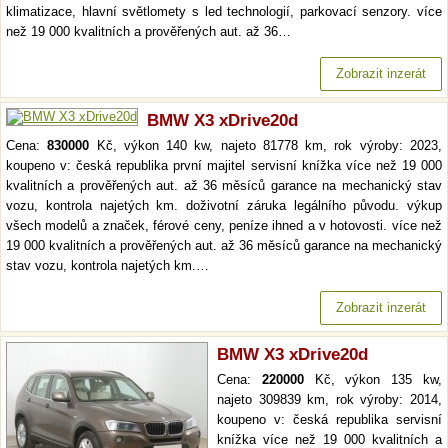
klimatizace, hlavní světlomety s led technologií, parkovací senzory. více
než 19 000 kvalitních a prověřených aut. až 36…
Zobrazit inzerát
BMW X3 xDrive20d
Cena:
830000
Kč, výkon 140 kw, najeto 81778 km, rok výroby: 2023,
koupeno v: česká republika první majitel servisní knížka více než 19 000
kvalitních a prověřených aut. až 36 měsíců garance na mechanický stav
vozu, kontrola najetých km. doživotní záruka legálního původu. výkup
všech modelů a značek, férové ceny, peníze ihned a v hotovosti. více než
19 000 kvalitních a prověřených aut. až 36 měsíců garance na mechanický
stav vozu, kontrola najetých km.…
Zobrazit inzerát
BMW X3 xDrive20d
Cena:
220000
Kč, výkon 135 kw,
najeto 309839 km, rok výroby: 2014,
koupeno v: česká republika servisní
knížka více než 19 000 kvalitních a