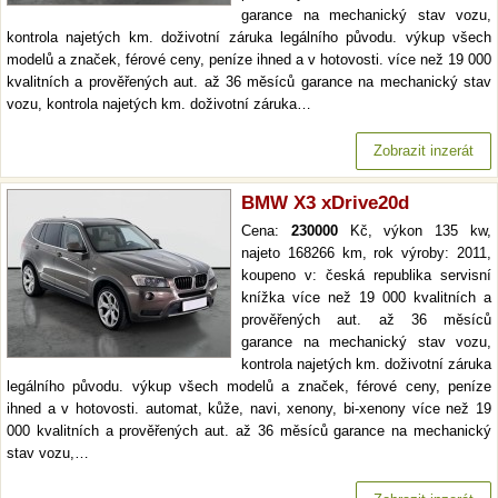
garance na mechanický stav vozu,
kontrola najetých km. doživotní záruka legálního původu. výkup všech
modelů a značek, férové ceny, peníze ihned a v hotovosti. více než 19 000
kvalitních a prověřených aut. až 36 měsíců garance na mechanický stav
vozu, kontrola najetých km. doživotní záruka…
Zobrazit inzerát
BMW X3 xDrive20d
Cena:
230000
Kč, výkon 135 kw,
najeto 168266 km, rok výroby: 2011,
koupeno v: česká republika servisní
knížka více než 19 000 kvalitních a
prověřených aut. až 36 měsíců
garance na mechanický stav vozu,
kontrola najetých km. doživotní záruka
legálního původu. výkup všech modelů a značek, férové ceny, peníze
ihned a v hotovosti. automat, kůže, navi, xenony, bi-xenony více než 19
000 kvalitních a prověřených aut. až 36 měsíců garance na mechanický
stav vozu,…