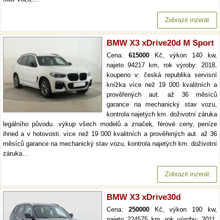
Zobrazit inzerát
BMW X3 xDrive20d M Sport
Cena:
615000
Kč, výkon 140 kw,
najeto 94217 km, rok výroby: 2018,
koupeno v: česká republika servisní
knížka více než 19 000 kvalitních a
prověřených aut. až 36 měsíců
garance na mechanický stav vozu,
kontrola najetých km. doživotní záruka
legálního původu. výkup všech modelů a značek, férové ceny, peníze
ihned a v hotovosti. více než 19 000 kvalitních a prověřených aut. až 36
měsíců garance na mechanický stav vozu, kontrola najetých km. doživotní
záruka…
Zobrazit inzerát
BMW X3 xDrive30d
Cena:
250000
Kč, výkon 190 kw,
najeto 224575 km, rok výroby: 2011,