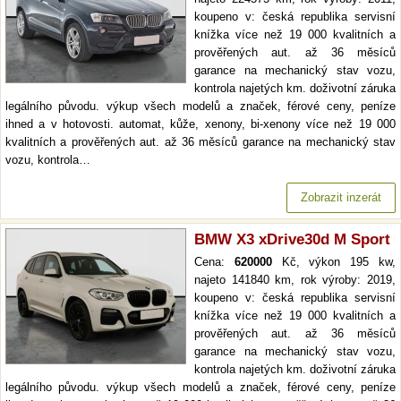
koupeno v: česká republika servisní
knížka více než 19 000 kvalitních a
prověřených aut. až 36 měsíců
garance na mechanický stav vozu,
kontrola najetých km. doživotní záruka
legálního původu. výkup všech modelů a značek, férové ceny, peníze
ihned a v hotovosti. automat, kůže, xenony, bi-xenony více než 19 000
kvalitních a prověřených aut. až 36 měsíců garance na mechanický stav
vozu, kontrola…
Zobrazit inzerát
BMW X3 xDrive30d M Sport
Cena:
620000
Kč, výkon 195 kw,
najeto 141840 km, rok výroby: 2019,
koupeno v: česká republika servisní
knížka více než 19 000 kvalitních a
prověřených aut. až 36 měsíců
garance na mechanický stav vozu,
kontrola najetých km. doživotní záruka
legálního původu. výkup všech modelů a značek, férové ceny, peníze