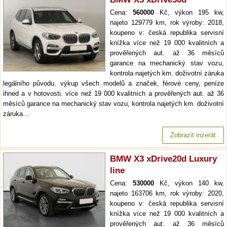
Cena:
560000
Kč, výkon 195 kw,
najeto 129779 km, rok výroby: 2018,
koupeno v: česká republika servisní
knížka více než 19 000 kvalitních a
prověřených aut. až 36 měsíců
garance na mechanický stav vozu,
kontrola najetých km. doživotní záruka
legálního původu. výkup všech modelů a značek, férové ceny, peníze
ihned a v hotovosti. více než 19 000 kvalitních a prověřených aut. až 36
měsíců garance na mechanický stav vozu, kontrola najetých km. doživotní
záruka…
Zobrazit inzerát
BMW X3 xDrive20d Luxury
line
Cena:
530000
Kč, výkon 140 kw,
najeto 163706 km, rok výroby: 2020,
koupeno v: česká republika servisní
knížka více než 19 000 kvalitních a
prověřených aut. až 36 měsíců