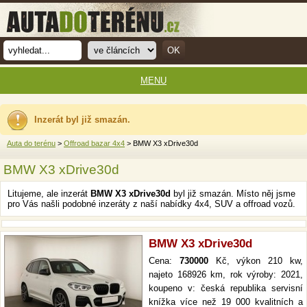
MENU
Inzerát byl již smazán.
Auta do terénu
>
Offroad bazar 4x4
> BMW X3 xDrive30d
BMW X3 xDrive30d
Litujeme, ale inzerát
BMW X3 xDrive30d
byl již smazán. Místo něj jsme
pro Vás našli podobné inzeráty z naší nabídky 4x4, SUV a offroad vozů.
BMW X3 xDrive30d
Cena:
730000
Kč, výkon 210 kw,
najeto 168926 km, rok výroby: 2021,
koupeno v: česká republika servisní
knížka více než 19 000 kvalitních a