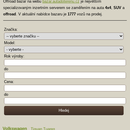
Offroad bazar na webu
bazar.autadoterenu.cz
je největším
specializovaným inzertním serverem se zaměřením na auta
4x4
,
SUV
a
offroad
. V aktuální nabídce bazaru je
1777
vozů na prodej.
Značka:
Model:
Rok výroby:
do
Cena:
do
Volkswagen
Tiguan
Tuareg