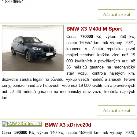
1.889.966kč,…
Zobrazit inzerát
BMW X3 M40d M Sport
Cena:
770000
Kč, výkon 250 kw,
najeto 160557 km, rok výroby: 2021,
koupeno v: česká republika první
majitel servisní knížka více než 19
000 kvalitních a prověřených aut. až
36 měsíců garance na mechanický
stav vozu, kontrola najetých km.
doživotní záruka legálního původu. výkup všech modelů a značek, férové
ceny, peníze ihned a v hotovosti. více než 19 000 kvalitních a prověřených
aut. až 36 měsíců garance na mechanický stav vozu, kontrola najetých
km.…
Zobrazit inzerát
BMW X3 xDrive20d
Cena:
590000
Kč, výkon 140 kw, najeto 152666 km, rok výroby: 2020,