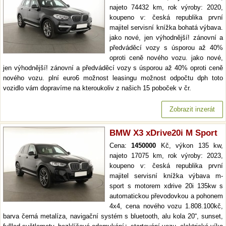
najeto 74432 km, rok výroby: 2020,
koupeno v: česká republika první
majitel servisní knížka bohatá výbava.
jako nové, jen výhodnější! zánovní a
předváděcí vozy s úsporou až 40%
oproti ceně nového vozu. jako nové,
jen výhodnější! zánovní a předváděcí vozy s úsporou až 40% oproti ceně
nového vozu. plní euro6 možnost leasingu možnost odpočtu dph toto
vozidlo vám dopravíme na kteroukoliv z našich 15 poboček v čr.
Zobrazit inzerát
BMW X3 xDrive20i M Sport
Cena:
1450000
Kč, výkon 135 kw,
najeto 17075 km, rok výroby: 2023,
koupeno v: česká republika první
majitel servisní knížka výbava m-
sport s motorem xdrive 20i 135kw s
automatickou převodovkou a pohonem
4x4, cena nového vozu 1.808.100kč,
barva černá metalíza, navigační systém s bluetooth, alu kola 20“, sunset,