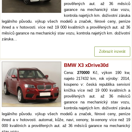
prověřených aut. až 36 měsíců
garance na mechanický stav vozu,
kontrola najetých km. doživotní záruka
legálního původu. výkup všech modelů a značek, férové ceny, peníze
ihned a v hotovosti. více než 19 000 kvalitních a prověřených aut. až 36
měsíců garance na mechanický stav vozu, kontrola najetých km. doživotní
záruka…
Zobrazit inzerát
BMW X3 xDrive30d
Cena:
270000
Kč, výkon 190 kw,
najeto 217432 km, rok výroby: 2014,
koupeno v: česká republika servisní
knížka více než 19 000 kvalitních a
prověřených aut. až 36 měsíců
garance na mechanický stav vozu,
kontrola najetých km. doživotní záruka
legálního původu. výkup všech modelů a značek, férové ceny, peníze
ihned a v hotovosti. automat, kůže, navi, xenony, bi-xenony více než 19
000 kvalitních a prověřených aut. až 36 měsíců garance na mechanický
stav vozu,…