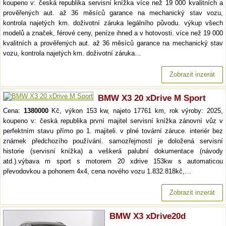
koupeno v: česká republika servisní knížka více než 19 000 kvalitních a
prověřených aut. až 36 měsíců garance na mechanický stav vozu,
kontrola najetých km. doživotní záruka legálního původu. výkup všech
modelů a značek, férové ceny, peníze ihned a v hotovosti. více než 19 000
kvalitních a prověřených aut. až 36 měsíců garance na mechanický stav
vozu, kontrola najetých km. doživotní záruka…
Zobrazit inzerát
BMW X3 20 xDrive M Sport
Cena:
1380000
Kč, výkon 153 kw, najeto 17761 km, rok výroby: 2025,
koupeno v: česká republika první majitel servisní knížka zánovní vůz v
perfektním stavu přímo po 1. majiteli. v plné tovární záruce. interiér bez
známek předchozího používání. samozřejmostí je doložená servisní
historie (servisní knížka) a veškerá palubní dokumentace (návody
atd.).výbava m sport s motorem 20 xdrive 153kw s automaticou
převodovkou a pohonem 4x4, cena nového vozu 1.832.818kč,…
Zobrazit inzerát
BMW X3 xDrive20d