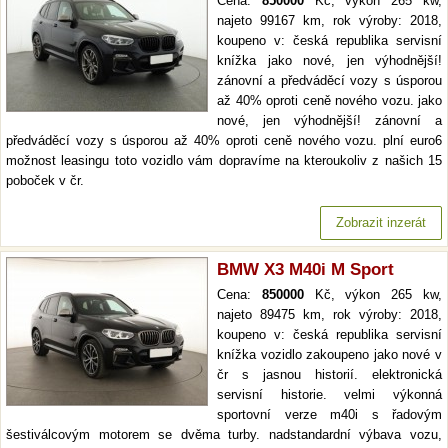
Cena:
850000
Kč, výkon 265 kw,
najeto 99167 km, rok výroby: 2018,
koupeno v: česká republika servisní
knížka jako nové, jen výhodnější!
zánovní a předváděcí vozy s úsporou
až 40% oproti ceně nového vozu. jako
nové, jen výhodnější! zánovní a
předváděcí vozy s úsporou až 40% oproti ceně nového vozu. plní euro6
možnost leasingu toto vozidlo vám dopravíme na kteroukoliv z našich 15
poboček v čr.
Zobrazit inzerát
BMW X3 M40i M Sport
Cena:
850000
Kč, výkon 265 kw,
najeto 89475 km, rok výroby: 2018,
koupeno v: česká republika servisní
knížka vozidlo zakoupeno jako nové v
čr s jasnou historií. elektronická
servisní historie. velmi výkonná
sportovní verze m40i s řadovým
šestiválcovým motorem se dvěma turby. nadstandardní výbava vozu,