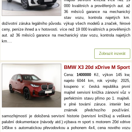
000 kvalitních a prověřených aut. až
36 měsíců garance na mechanický
stav vozu, kontrola najetých km.
doživotní záruka legálního původu. výkup všech modelů a značek, férové
ceny, peníze ihned a v hotovosti. více než 19 000 kvalitních a prověřených
aut. až 36 měsíců garance na mechanický stav vozu, kontrola najetých
km.…
Zobrazit inzerát
BMW X3 20d xDrive M Sport
Cena:
1400000
Kč, výkon 145 kw,
najeto 6044 km, rok výroby: 2025,
koupeno v: česká republika první
majitel servisní knížka zánovní vůz v
perfektním stavu přímo po 1. majiteli.
v plné tovární záruce. interiér bez
známek předchozího používání.
samozřejmostí je doložená servisní historie (servisní knížka) a veškerá
palubní dokumentace (návody atd.).výbava m sport s motorem 20d xdrive
145kw s automatickou převodovkou a pohonem 4x4, cena nového vozu