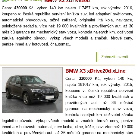
BMW X3 xDrive20d
Cena:
430000
Kč, výkon 140 kw, najeto 117457 km, rok výroby: 2016,
koupeno v: česká republika servisní knížka suv, led adaptivní světlomety,
automatická převodovka, tažné zařízení, originální litá kola, navigace,
polokožené sedadla. více než 19 000 kvalitních a prověřených aut. až 36
měsíců garance na mechanický stav vozu, kontrola najetých km. doživotní
záruka legálního původu. výkup všech modelů a značek, férové ceny,
peníze ihned a v hotovosti. čr,automat…
Zobrazit inzerát
BMW X3 xDrive20d xLine
Cena:
330000
Kč, výkon 140 kw,
najeto 191017 km, rok výroby: 2015,
koupeno v: česká republika servisní
knížka více než 19 000 kvalitních a
prověřených aut. až 36 měsíců
garance na mechanický stav vozu,
kontrola najetých km. doživotní záruka
legálního původu. výkup všech modelů a značek, férové ceny, peníze
ihned a v hotovosti. automat, serv.kniha, xline, kůže, navi více než 19 000
kvalitních a prověřených aut. až 36 měsíců garance na mechanický stav