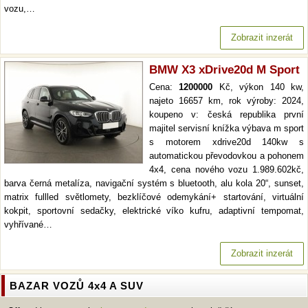
vozu,…
Zobrazit inzerát
BMW X3 xDrive20d M Sport
Cena:
1200000
Kč, výkon 140 kw,
najeto 16657 km, rok výroby: 2024,
koupeno v: česká republika první
majitel servisní knížka výbava m sport
s motorem xdrive20d 140kw s
automatickou převodovkou a pohonem
4x4, cena nového vozu 1.989.602kč,
barva černá metalíza, navigační systém s bluetooth, alu kola 20“, sunset,
matrix fullled světlomety, bezklíčové odemykání+ startování, virtuální
kokpit, sportovní sedačky, elektrické víko kufru, adaptivní tempomat,
vyhřívané…
Zobrazit inzerát
BAZAR VOZŮ 4x4 A SUV