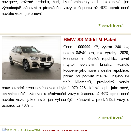
navigace, kožené sedadla, hud, jizdní asistenty atd.. jako nové, jen
výhodnější! zánovní a předváděcí vozy s úsporou až 40% oproti ceně
nového vozu. jako nové,…
Zobrazit inzerát
BMW X3 M40d M Paket
Cena:
1000000
Kč, výkon 240 kw,
najeto 84540 km, rok výroby: 2020,
koupeno v: česká republika první
majitel servisní knížka vozidlo
koupené jako nové v české republice,
přímo po prvním majiteli, najeto 84
tisíc kilometrů, pravidelný servis
bmw.původní cena nového vozu byla 1 970 228.- kč vč. dph. jako nové,
jen výhodnější! zánovní a předváděcí vozy s úsporou až 40% oproti ceně
nového vozu. jako nové, jen výhodnější! zánovní a předváděcí vozy s
úsporou až 40%…
Zobrazit inzerát