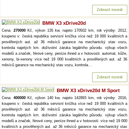
Zobrazit inzerát
BMW X3 xDrive20d
Cena:
270000
Kč, výkon 135 kw, najeto 170502 km, rok výroby: 2012,
koupeno v: česká republika servisní knížka více než 19 000 kvalitních a
prověřených aut. až 36 měsíců garance na mechanický stav vozu,
kontrola najetých km. doživotní záruka legálního původu. výkup všech
modelů a značek, férové ceny, peníze ihned a v hotovosti. automat, kůže,
xenony, bi-xenony více než 19 000 kvalitních a prověřených aut. až 36
měsíců garance na mechanický stav vozu, kontrola…
Zobrazit inzerát
BMW X3 xDrive20d M Sport
Cena:
400000
Kč, výkon 140 kw, najeto 142893 km, rok výroby: 2016,
koupeno v: česká republika servisní knížka více než 19 000 kvalitních a
prověřených aut. až 36 měsíců garance na mechanický stav vozu,
kontrola najetých km. doživotní záruka legálního původu. výkup všech
modelů a značek, férové ceny, peníze ihned a v hotovosti. více než 19 000
kvalitních a prověřených aut. až 36 měsíců garance na mechanický stav