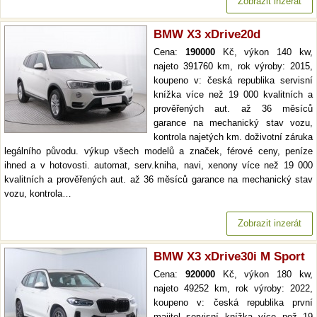
Zobrazit inzerát
BMW X3 xDrive20d
Cena:
190000
Kč, výkon 140 kw,
najeto 391760 km, rok výroby: 2015,
koupeno v: česká republika servisní
knížka více než 19 000 kvalitních a
prověřených aut. až 36 měsíců
garance na mechanický stav vozu,
kontrola najetých km. doživotní záruka
legálního původu. výkup všech modelů a značek, férové ceny, peníze
ihned a v hotovosti. automat, serv.kniha, navi, xenony více než 19 000
kvalitních a prověřených aut. až 36 měsíců garance na mechanický stav
vozu, kontrola…
Zobrazit inzerát
BMW X3 xDrive30i M Sport
Cena:
920000
Kč, výkon 180 kw,
najeto 49252 km, rok výroby: 2022,
koupeno v: česká republika první
majitel servisní knížka více než 19