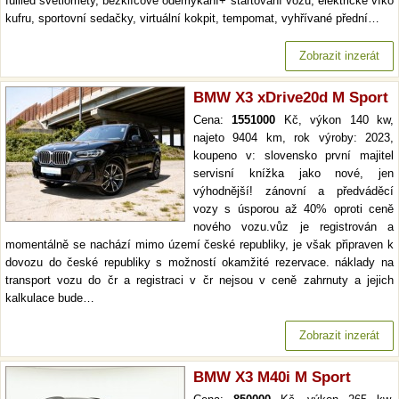
fullled světlomety, bezklíčové odemykání+ startování vozu, elektrické víko
kufru, sportovní sedačky, virtuální kokpit, tempomat, vyhřívané přední…
Zobrazit inzerát
BMW X3 xDrive20d M Sport
Cena:
1551000
Kč, výkon 140 kw,
najeto 9404 km, rok výroby: 2023,
koupeno v: slovensko první majitel
servisní knížka jako nové, jen
výhodnější! zánovní a předváděcí
vozy s úsporou až 40% oproti ceně
nového vozu.vůz je registrován a
momentálně se nachází mimo území české republiky, je však připraven k
dovozu do české republiky s možností okamžité rezervace. náklady na
transport vozu do čr a registraci v čr nejsou v ceně zahrnuty a jejich
kalkulace bude…
Zobrazit inzerát
BMW X3 M40i M Sport