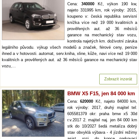
Cena:
340000
Kč, výkon 190 kw,
najeto 331995 km, rok výroby: 2015,
koupeno v: česká republika servisní
knížka více než 19 000 kvalitních a
prověřených aut. až 36 měsíců
garance na mechanický stav vozu,
kontrola najetých km. doživotní záruka
legálního původu. výkup všech modelů a značek, férové ceny, peníze
ihned a v hotovosti. automat, serv.kniha, xline, kůže, navi více než 19 000
kvalitních a prověřených aut. až 36 měsíců garance na mechanický stav
vozu,…
Zobrazit inzerát
BMW X5 F15, jen 84 000 km
Cena:
620000
Kč, najeto 84000 km,
rok výroby: 2017, druhý majitel tel:
605581379 okr: praha bmw x5 30d
r.v.2017 2. majitel naj. jen 84 000 km
stk do 10/2027 šedá metalíza dobrý
stav obvyklá výbava - 4 jízdní režimy
asist. rozj. do kopce parkovací