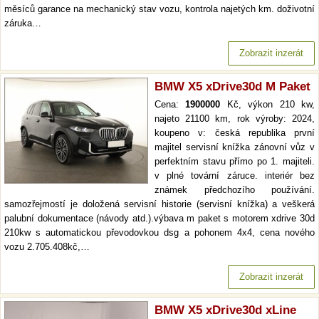
měsíců garance na mechanický stav vozu, kontrola najetých km. doživotní
záruka…
Zobrazit inzerát
BMW X5 xDrive30d M Paket
Cena:
1900000
Kč, výkon 210 kw,
najeto 21100 km, rok výroby: 2024,
koupeno v: česká republika první
majitel servisní knížka zánovní vůz v
perfektním stavu přímo po 1. majiteli.
v plné tovární záruce. interiér bez
známek předchozího používání.
samozřejmostí je doložená servisní historie (servisní knížka) a veškerá
palubní dokumentace (návody atd.).výbava m paket s motorem xdrive 30d
210kw s automatickou převodovkou dsg a pohonem 4x4, cena nového
vozu 2.705.408kč,…
Zobrazit inzerát
BMW X5 xDrive30d xLine