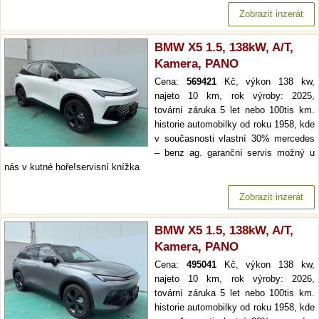
Zobrazit inzerát
BMW X5 1.5, 138kW, A/T,
Kamera, PANO
Cena:
569421
Kč, výkon 138 kw,
najeto 10 km, rok výroby: 2025,
tovární záruka 5 let nebo 100tis km.
historie automobilky od roku 1958, kde
v současnosti vlastní 30% mercedes
– benz ag. garanční servis možný u
nás v kutné hoře!servisní knížka
Zobrazit inzerát
BMW X5 1.5, 138kW, A/T,
Kamera, PANO
Cena:
495041
Kč, výkon 138 kw,
najeto 10 km, rok výroby: 2026,
tovární záruka 5 let nebo 100tis km.
historie automobilky od roku 1958, kde