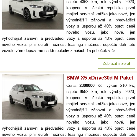
najeto 4363 km, rok výroby: 2023,
koupeno v: česká republika první
majitel servisní knížka jako nové, jen
výhodnější! zánovní a předváděcí
vozy s úsporou až 40% oproti ceně
nového vozu. jako nové, jen
výhodnější! zánovní a předváděcí vozy s úsporou až 40% oproti ceně
nového vozu. plní euro6 možnost leasingu možnost odpočtu dph toto
vozidlo vám dopravíme na kteroukoliv z našich 15 poboček v čr.
Zobrazit inzerát
BMW X5 xDrive30d M Paket
Cena:
2300000
Kč, výkon 210 kw,
najeto 9552 km, rok výroby: 2023,
koupeno v: česká republika první
majitel servisní knížka jako nové, jen
výhodnější! zánovní a předváděcí
vozy s úsporou až 40% oproti ceně
nového vozu. jako nové, jen
výhodnější! zánovní a předváděcí vozy s úsporou až 40% oproti ceně
nového vozu. plní euro6 možnost leasingu možnost odpočtu dph toto