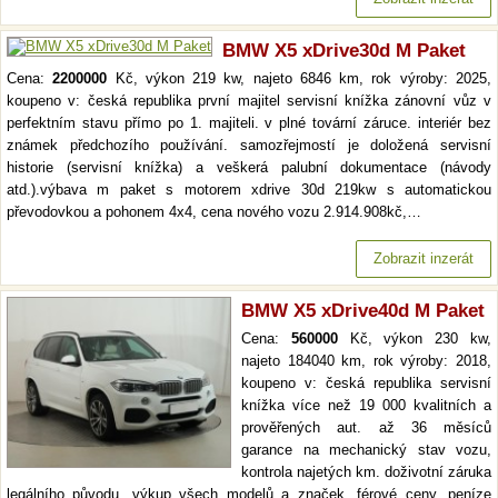
BMW X5 xDrive30d M Paket
Cena:
2200000
Kč, výkon 219 kw, najeto 6846 km, rok výroby: 2025,
koupeno v: česká republika první majitel servisní knížka zánovní vůz v
perfektním stavu přímo po 1. majiteli. v plné tovární záruce. interiér bez
známek předchozího používání. samozřejmostí je doložená servisní
historie (servisní knížka) a veškerá palubní dokumentace (návody
atd.).výbava m paket s motorem xdrive 30d 219kw s automatickou
převodovkou a pohonem 4x4, cena nového vozu 2.914.908kč,…
Zobrazit inzerát
BMW X5 xDrive40d M Paket
Cena:
560000
Kč, výkon 230 kw,
najeto 184040 km, rok výroby: 2018,
koupeno v: česká republika servisní
knížka více než 19 000 kvalitních a
prověřených aut. až 36 měsíců
garance na mechanický stav vozu,
kontrola najetých km. doživotní záruka
legálního původu. výkup všech modelů a značek, férové ceny, peníze