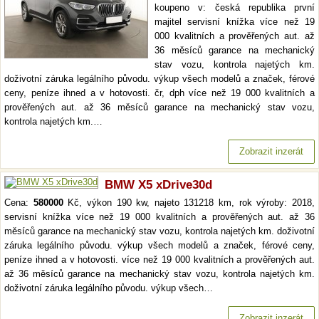
koupeno v: česká republika první
majitel servisní knížka více než 19
000 kvalitních a prověřených aut. až
36 měsíců garance na mechanický
stav vozu, kontrola najetých km.
doživotní záruka legálního původu. výkup všech modelů a značek, férové
ceny, peníze ihned a v hotovosti. čr, dph více než 19 000 kvalitních a
prověřených aut. až 36 měsíců garance na mechanický stav vozu,
kontrola najetých km.…
Zobrazit inzerát
BMW X5 xDrive30d
Cena:
580000
Kč, výkon 190 kw, najeto 131218 km, rok výroby: 2018,
servisní knížka více než 19 000 kvalitních a prověřených aut. až 36
měsíců garance na mechanický stav vozu, kontrola najetých km. doživotní
záruka legálního původu. výkup všech modelů a značek, férové ceny,
peníze ihned a v hotovosti. více než 19 000 kvalitních a prověřených aut.
až 36 měsíců garance na mechanický stav vozu, kontrola najetých km.
doživotní záruka legálního původu. výkup všech…
Zobrazit inzerát