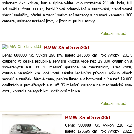
pohonem 4x4 xdrive, barva alpine white, dvourozměrná 21" alu kola, full
led světla, front assist, bezklíčové odemykání a startování, ventilované
přední sedačky, přední a zadní parkovací senzory s couvací kamerou, 360
kamera, asistent udržení jízdy v jízdním pruhu, mrtvý…
Zobrazit inzerát
BMW X5 xDrive30d
Cena:
600000
Kč, výkon 190 kw, najeto 143308 km, rok výroby: 2017,
koupeno v: česká republika servisní knížka více než 19 000 kvalitních a
prověřených aut. až 36 měsíců garance na mechanický stav vozu,
kontrola najetých km. doživotní záruka legálního původu. výkup všech
modelů a značek, férové ceny, peníze ihned a v hotovosti. více než 19 000
kvalitních a prověřených aut. až 36 měsíců garance na mechanický stav
vozu, kontrola najetých km. doživotní záruka…
Zobrazit inzerát
BMW X5 xDrive30d
Cena:
900000
Kč, výkon 210 kw,
najeto 173695 km, rok výroby: 2022,