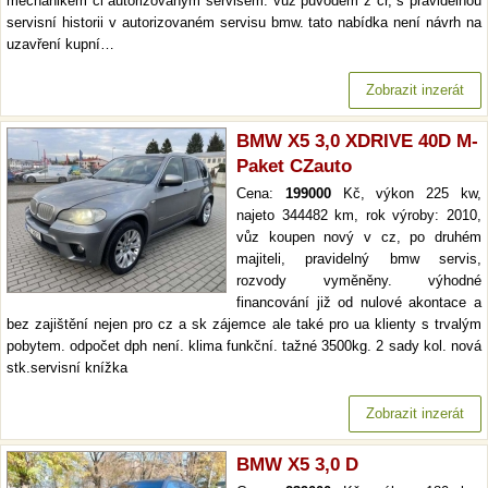
mechanikem či autorizovaným servisem. vůz původem z čr, s pravidelnou
servisní historii v autorizovaném servisu bmw. tato nabídka není návrh na
uzavření kupní…
Zobrazit inzerát
BMW X5 3,0 XDRIVE 40D M-
Paket CZauto
Cena:
199000
Kč, výkon 225 kw,
najeto 344482 km, rok výroby: 2010,
vůz koupen nový v cz, po druhém
majiteli, pravidelný bmw servis,
rozvody vyměněny. výhodné
financování již od nulové akontace a
bez zajištění nejen pro cz a sk zájemce ale také pro ua klienty s trvalým
pobytem. odpočet dph není. klima funkční. tažné 3500kg. 2 sady kol. nová
stk.servisní knížka
Zobrazit inzerát
BMW X5 3,0 D