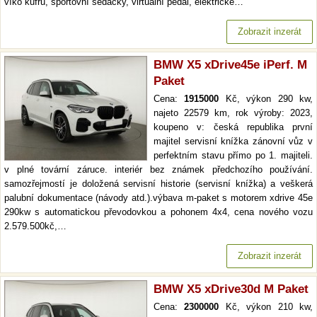
víko kufru, sportovní sedačky, virtuální pedál, elektrické…
Zobrazit inzerát
BMW X5 xDrive45e iPerf. M
Paket
Cena:
1915000
Kč, výkon 290 kw,
najeto 22579 km, rok výroby: 2023,
koupeno v: česká republika první
majitel servisní knížka zánovní vůz v
perfektním stavu přímo po 1. majiteli.
v plné tovární záruce. interiér bez známek předchozího používání.
samozřejmostí je doložená servisní historie (servisní knížka) a veškerá
palubní dokumentace (návody atd.).výbava m-paket s motorem xdrive 45e
290kw s automatickou převodovkou a pohonem 4x4, cena nového vozu
2.579.500kč,…
Zobrazit inzerát
BMW X5 xDrive30d M Paket
Cena:
2300000
Kč, výkon 210 kw,