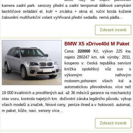
kamera zadní park. senzory přední a zadní tempomat dálkové zamykání
bezklíčové ovládání el. kufr + zrcátka + okna el. ruční brzda kožené
čalounění multifunkční volant vyhřívaná přední sedadla. nemá pádla…
Zobrazit inzerát
BMW X5 xDrive40d M Paket
Cena:
220000
Kč, výkon 225 kw,
najeto 280247 km, rok výroby: 2011,
koupeno v: česká republika servisní
knížka spolehlivý vůz suv s
výkonným naftovým
motorem,pohonem všech kol a
automatickou převodovkou. více než
19 000 kvalitních a prověřených aut. až 36 měsíců garance na mechanický
stav vozu, kontrola najetých km. doživotní záruka legálního původu. výkup
všech modelů a značek, férové ceny, peníze ihned a v hotovosti. automat,
m paket, kůže, navi, xenony více…
Zobrazit inzerát