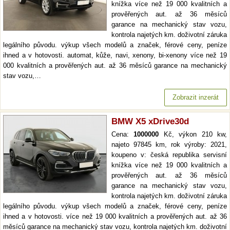
knížka více než 19 000 kvalitních a
prověřených aut. až 36 měsíců
garance na mechanický stav vozu,
kontrola najetých km. doživotní záruka
legálního původu. výkup všech modelů a značek, férové ceny, peníze
ihned a v hotovosti. automat, kůže, navi, xenony, bi-xenony více než 19
000 kvalitních a prověřených aut. až 36 měsíců garance na mechanický
stav vozu,…
Zobrazit inzerát
BMW X5 xDrive30d
Cena:
1000000
Kč, výkon 210 kw,
najeto 97845 km, rok výroby: 2021,
koupeno v: česká republika servisní
knížka více než 19 000 kvalitních a
prověřených aut. až 36 měsíců
garance na mechanický stav vozu,
kontrola najetých km. doživotní záruka
legálního původu. výkup všech modelů a značek, férové ceny, peníze
ihned a v hotovosti. více než 19 000 kvalitních a prověřených aut. až 36
měsíců garance na mechanický stav vozu, kontrola najetých km. doživotní