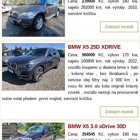
Cena:
239000
Kč, výkon 180 kw,
najeto 282000 km, rok výroby: 2010,
servisní knížka
Zobrazit inzerát
BMW X5 25D XDRIVE
Cena:
900000
Kč, výkon 170 kw,
najeto 100808 km, rok výroby: 2022,
vozidlo koupeno u dealera bmw v italii
, krásný stav , bez škrábanců , po
servise olej filtry naj: 1 000 km , k
vozu 4x letní alu kola originál krásný
vzorek . vozidlo nestojí na provozovně
nutno volat předem .první majitel, servisní knížka
Zobrazit inzerát
BMW X5 3.0 xDrive 30D
Cena:
354545
Kč, výkon 190 kw,