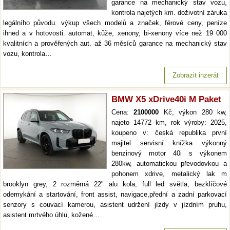
garance na mechanický stav vozu,
kontrola najetých km. doživotní záruka
legálního původu. výkup všech modelů a značek, férové ceny, peníze
ihned a v hotovosti. automat, kůže, xenony, bi-xenony více než 19 000
kvalitních a prověřených aut. až 36 měsíců garance na mechanický stav
vozu, kontrola…
Zobrazit inzerát
BMW X5 xDrive40i M Paket
Cena:
2100000
Kč, výkon 280 kw,
najeto 14772 km, rok výroby: 2025,
koupeno v: česká republika první
majitel servisní knížka výkonný
benzinový motor 40i s výkonem
280kw, automatickou převodovkou a
pohonem xdrive, metalický lak m
brooklyn grey, 2 rozměrná 22" alu kola, full led světla, bezklíčové
odemykání a startování, front assist, navigace,přední a zadní parkovací
senzory s couvací kamerou, asistent udržení jízdy v jízdním pruhu,
asistent mrtvého úhlu, kožené…