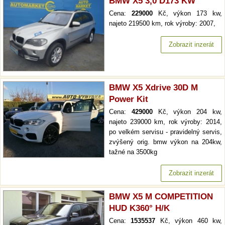
BMW X5 3,0 D173 KW
Cena:
229000
Kč, výkon 173 kw,
najeto 219500 km, rok výroby: 2007,
Zobrazit inzerát
BMW X5 Xdrive 30D M
Power Kit
Cena:
429000
Kč, výkon 204 kw,
najeto 239000 km, rok výroby: 2014,
po velkém servisu - pravidelný servis,
zvýšený orig. bmw výkon na 204kw,
tažné na 3500kg
Zobrazit inzerát
BMW X5 M COMPETITION
HUD K360° H/K
Cena:
1535537
Kč, výkon 460 kw,