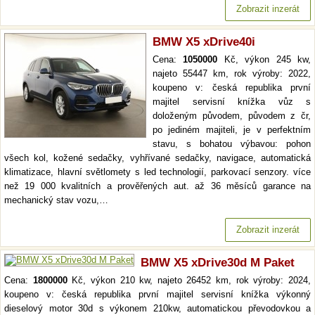
Zobrazit inzerát
BMW X5 xDrive40i
Cena:
1050000
Kč, výkon 245 kw,
najeto 55447 km, rok výroby: 2022,
koupeno v: česká republika první
majitel servisní knížka vůz s
doloženým původem, původem z čr,
po jediném majiteli, je v perfektním
stavu, s bohatou výbavou: pohon
všech kol, kožené sedačky, vyhřívané sedačky, navigace, automatická
klimatizace, hlavní světlomety s led technologií, parkovací senzory. více
než 19 000 kvalitních a prověřených aut. až 36 měsíců garance na
mechanický stav vozu,…
Zobrazit inzerát
BMW X5 xDrive30d M Paket
Cena:
1800000
Kč, výkon 210 kw, najeto 26452 km, rok výroby: 2024,
koupeno v: česká republika první majitel servisní knížka výkonný
dieselový motor 30d s výkonem 210kw, automatickou převodovkou a