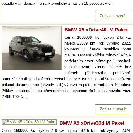
vozidlo vám dopravíme na kteroukoliv z našich 15 poboček v čr.
Zobrazit inzerát
BMW X5 xDrive40i M Paket
Cena:
1830000
Kč, výkon 245 kw,
najeto 22669 km, rok výroby: 2022,
koupeno v: česká republika první
majitel servisní knížka zánovní vůz v
perfektním stavu přímo po 1. majiteli.
v plné tovární záruce. interiér bez
známek předchozího používání.
samozřejmostí je doložená servisní historie (servisní knížka) a veškerá
palubní dokumentace (návody atd.).výbava m-paket s motorem 40i xdrive
245kw s automatickou převodovkou a pohonem 4x4, cena nového vozu
2.498.100kč,…
Zobrazit inzerát
BMW X5 xDrive30d M Paket
Cena:
1800000
Kč, výkon 210 kw, najeto 19216 km, rok výroby: 2024,