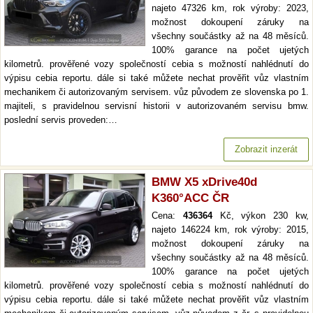
najeto 47326 km, rok výroby: 2023,
možnost dokoupení záruky na
všechny součástky až na 48 měsíců.
100% garance na počet ujetých
kilometrů. prověřené vozy společností cebia s možností nahlédnutí do
výpisu cebia reportu. dále si také můžete nechat prověřit vůz vlastním
mechanikem či autorizovaným servisem. vůz původem ze slovenska po 1.
majiteli, s pravidelnou servisní historii v autorizovaném servisu bmw.
poslední servis proveden:…
Zobrazit inzerát
BMW X5 xDrive40d
K360°ACC ČR
Cena:
436364
Kč, výkon 230 kw,
najeto 146224 km, rok výroby: 2015,
možnost dokoupení záruky na
všechny součástky až na 48 měsíců.
100% garance na počet ujetých
kilometrů. prověřené vozy společností cebia s možností nahlédnutí do
výpisu cebia reportu. dále si také můžete nechat prověřit vůz vlastním