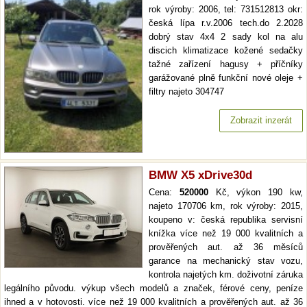
rok výroby: 2006, tel: 731512813 okr:
česká lípa r.v.2006 tech.do 2.2028
dobrý stav 4x4 2 sady kol na alu
discich klimatizace kožené sedačky
tažné zařízení hagusy + příčníky
garážované plně funkční nové oleje +
filtry najeto 304747
Zobrazit inzerát
BMW X5 xDrive30d
Cena:
520000
Kč, výkon 190 kw,
najeto 170706 km, rok výroby: 2015,
koupeno v: česká republika servisní
knížka více než 19 000 kvalitních a
prověřených aut. až 36 měsíců
garance na mechanický stav vozu,
kontrola najetých km. doživotní záruka
legálního původu. výkup všech modelů a značek, férové ceny, peníze
ihned a v hotovosti. více než 19 000 kvalitních a prověřených aut. až 36