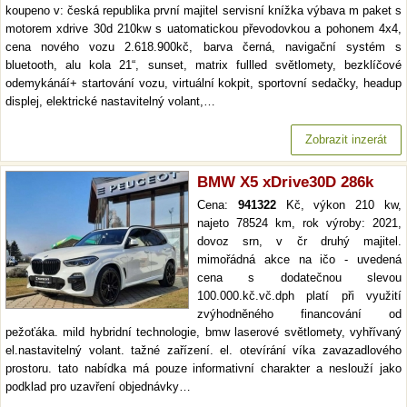
koupeno v: česká republika první majitel servisní knížka výbava m paket s
motorem xdrive 30d 210kw s uatomatickou převodovkou a pohonem 4x4,
cena nového vozu 2.618.900kč, barva černá, navigační systém s
bluetooth, alu kola 21“, sunset, matrix fullled světlomety, bezklíčové
odemykánáí+ startování vozu, virtuální kokpit, sportovní sedačky, headup
displej, elektrické nastavitelný volant,…
Zobrazit inzerát
BMW X5 xDrive30D 286k
Cena:
941322
Kč, výkon 210 kw,
najeto 78524 km, rok výroby: 2021,
dovoz srn, v čr druhý majitel.
mimořádná akce na ičo - uvedená
cena s dodatečnou slevou
100.000.kč.vč.dph platí při využití
zvýhodněného financování od
pežoťáka. mild hybridní technologie, bmw laserové světlomety, vyhřívaný
el.nastavitelný volant. tažné zařízení. el. otevírání víka zavazadlového
prostoru. tato nabídka má pouze informativní charakter a neslouží jako
podklad pro uzavření objednávky…