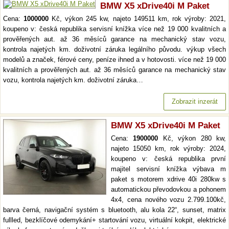
BMW X5 xDrive40i M Paket
Cena:
1000000
Kč, výkon 245 kw, najeto 149511 km, rok výroby: 2021,
koupeno v: česká republika servisní knížka více než 19 000 kvalitních a
prověřených aut. až 36 měsíců garance na mechanický stav vozu,
kontrola najetých km. doživotní záruka legálního původu. výkup všech
modelů a značek, férové ceny, peníze ihned a v hotovosti. více než 19 000
kvalitních a prověřených aut. až 36 měsíců garance na mechanický stav
vozu, kontrola najetých km. doživotní záruka…
Zobrazit inzerát
BMW X5 xDrive40i M Paket
Cena:
1900000
Kč, výkon 280 kw,
najeto 15050 km, rok výroby: 2024,
koupeno v: česká republika první
majitel servisní knížka výbava m
paket s motorem xdrive 40i 280kw s
automatickou převodovkou a pohonem
4x4, cena nového vozu 2.799.100kč,
barva černá, navigační systém s bluetooth, alu kola 22“, sunset, matrix
fullled, bezklíčové odemykání+ startování vozu, virtuální kokpit, elektrické