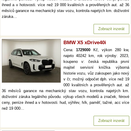
ihned a v hotovosti. více než 19 000 kvalitních a prověřených aut. až 36
měsíců garance na mechanický stav vozu, kontrola najetých km. doživotní
záruka…
Zobrazit inzerát
BMW X5 xDrive40i
Cena:
1729000
Kč, výkon 280 kw,
najeto 40242 km, rok výroby: 2023,
koupeno v: česká republika první
majitel servisní knížka výborná
historie vozu, vůz zakoupen jako nový
v čr, možný odpočet dph. více než 19
000 kvalitních a prověřených aut. až
36 měsíců garance na mechanický stav vozu, kontrola najetých km.
doživotní záruka legálního původu. výkup všech modelů a značek, férové
ceny, peníze ihned a v hotovosti. hud, výhřev, h/k, paměť, tažné, acc více
než 19 000…
Zobrazit inzerát