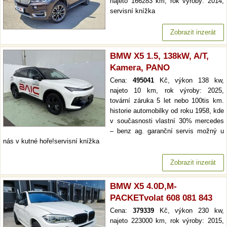
najeto 166283 km, rok výroby: 2014,
servisní knížka
Zobrazit inzerát
BMW X5 1.5, 138kW, A/T,
Kamera, PANO
Cena:
495041
Kč, výkon 138 kw,
najeto 10 km, rok výroby: 2025,
tovární záruka 5 let nebo 100tis km.
historie automobilky od roku 1958, kde
v současnosti vlastní 30% mercedes
– benz ag. garanční servis možný u
nás v kutné hoře!servisní knížka
Zobrazit inzerát
BMW X5 4.0D,M-
PACKETvolat 608 081 843
Cena:
379339
Kč, výkon 230 kw,
najeto 223000 km, rok výroby: 2015,