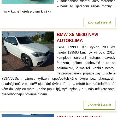
v současnosti vlastní 30% mercedes
– benz ag. garanční servis možný u
nás v kutné hoře!servisní knížka
Zobrazit inzerát
BMW X5 M50D NAVI
AUTOKLIMA
Cena:
699990
Kč, výkon 280 kw,
najeto 199580 km, rok výroby: 2016,
kompletní servisní historie, rozvody
řetězem, pěkné zachovalé auto po
nekuřákovi, 2 majitel. vozidlo nestojí
na provozovně v případě zájmu volejte
733778995. možnost vyřízení spotřebitelského úvěru bez akontace!!!
snadněji než v bance!!! sjednání úvěru přímo na místě bez ručitele!!! stačí
vám doklady co máte u sebe (op + řp), výši splátky si u nás určujete sami
*nejvýhodnější povinné ručení…
Zobrazit inzerát