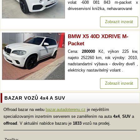
volat -608 081 843 m-packet x
driveservisní knížka, nehavarované
Zobrazit inzerát
BMW X5 40D XDRIVE M-
Packet
Cena:
280000
Kč, výkon 225 kw,
najeto 252260 km, rok výroby: 2010,
nadstandartní výbava - dověry dveří ,
elektricky nastavitelný volant .
Zobrazit inzerát
BAZAR VOZŮ 4x4 A SUV
Offroad bazar na webu
bazar.autadoterenu.cz
je největším
specializovaným inzertním serverem se zaměřením na auta
4x4
,
SUV
a
offroad
. V aktuální nabídce bazaru je
1833
vozů na prodej.
Značka: