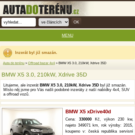
MENU
Inzerát byl již smazán.
Auta do terénu
>
Offroad bazar 4x4
> BMW X5 3.0, 210kW, Xdrive 35D
BMW X5 3.0, 210kW, Xdrive 35D
Litujeme, ale inzerát
BMW X5 3.0, 210kW, Xdrive 35D
byl již smazán.
Místo něj jsme pro Vás našli podobné inzeráty z naší nabídky 4x4, SUV
a offroad vozů.
BMW X5 xDrive40d
Cena:
330000
Kč, výkon 230 kw,
najeto 349071 km, rok výroby: 2015,
koupeno v: česká republika servisní