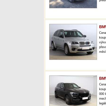
před
kufr
vola
BMW
Cen
koup
výko
přev
měsí
doži
féro
xeno
BMW
Cen
koup
000 
mech
legá