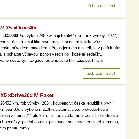
tent udržení jízdy v jízdním pruhu, asistent mrtvého úhlu, kožené…
Zobrazit inzerát
 X5 xDrive40i
a:
1050000
Kč, výkon 245 kw, najeto 55447 km, rok výroby: 2022,
eno v: česká republika první majitel servisní knížka vůz s
ženým původem, původem z čr, po jediném majiteli, je v perfektním
u, s bohatou výbavou: pohon všech kol, kožené sedačky,
ívané sedačky, navigace, automatická klimatizace, hlavní
lomety s led technologií, parkovací senzory. více než 19 000
itních a prověřených aut. až 36 měsíců garance na mechanický
Zobrazit inzerát
 vozu,…
5 xDrive30d M Paket
26452 km, rok výroby: 2024, koupeno v: česká republika první
ový motor 30d s výkonem 210kw, automatickou převodovkou a
vourozměrná 21" alu kola, full led světla, front assist, bezklíčové
dní sedačky, přední a zadní parkovací senzory s couvací kamerou,
zdním pruhu, mrtvý…