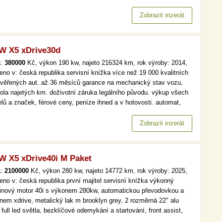
d a v hotovosti. více než 19 000 kvalitních a prověřených aut. až
ěsíců garance na mechanický stav vozu, kontrola najetých km.…
Zobrazit inzerát
 X5 xDrive30d
a:
380000
Kč, výkon 190 kw, najeto 216324 km, rok výroby: 2014,
eno v: česká republika servisní knížka více než 19 000 kvalitních
ověřených aut. až 36 měsíců garance na mechanický stav vozu,
rola najetých km. doživotní záruka legálního původu. výkup všech
lů a značek, férové ceny, peníze ihned a v hotovosti. automat,
, xenony, bi-xenony více než 19 000 kvalitních a prověřených aut.
6 měsíců garance na mechanický stav vozu, kontrola…
Zobrazit inzerát
 X5 xDrive40i M Paket
a:
2100000
Kč, výkon 280 kw, najeto 14772 km, rok výroby: 2025,
eno v: česká republika první majitel servisní knížka výkonný
inový motor 40i s výkonem 280kw, automatickou převodovkou a
nem xdrive, metalický lak m brooklyn grey, 2 rozměrná 22" alu
 full led světla, bezklíčové odemykání a startování, front assist,
gace,přední a zadní parkovací senzory s couvací kamerou,