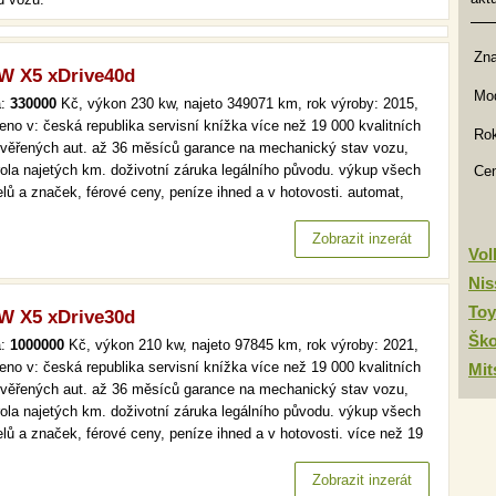
Zn
 X5 xDrive40d
Mod
a:
330000
Kč, výkon 230 kw, najeto 349071 km, rok výroby: 2015,
eno v: česká republika servisní knížka více než 19 000 kvalitních
Rok
ověřených aut. až 36 měsíců garance na mechanický stav vozu,
rola najetých km. doživotní záruka legálního původu. výkup všech
Ce
lů a značek, férové ceny, peníze ihned a v hotovosti. automat,
, navi, xenony, bi-xenony více než 19 000 kvalitních a prověřených
 až 36 měsíců garance na mechanický stav vozu,…
Zobrazit inzerát
Vo
Nis
Toy
 X5 xDrive30d
Šk
a:
1000000
Kč, výkon 210 kw, najeto 97845 km, rok výroby: 2021,
eno v: česká republika servisní knížka více než 19 000 kvalitních
Mit
ověřených aut. až 36 měsíců garance na mechanický stav vozu,
rola najetých km. doživotní záruka legálního původu. výkup všech
lů a značek, férové ceny, peníze ihned a v hotovosti. více než 19
kvalitních a prověřených aut. až 36 měsíců garance na
anický stav vozu, kontrola najetých km. doživotní záruka…
Zobrazit inzerát