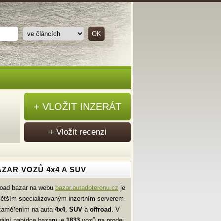
+ VLOŽIT INZERÁT
+ Vložit recenzi
ZAR VOZŮ 4x4 A SUV
road bazar na webu
bazar.autadoterenu.cz
je
větším specializovaným inzertním serverem
zaměřením na auta
4x4
,
SUV
a
offroad
. V
uální nabídce bazaru je
1833
vozů na prodej.