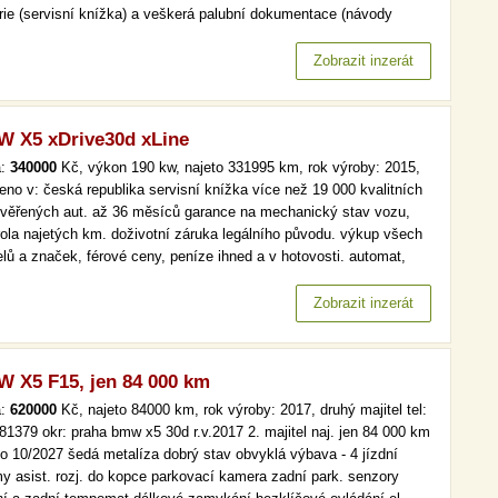
orie (servisní knížka) a veškerá palubní dokumentace (návody
).výbava m paket s motorem xdrive 30d 210kw s automatickou
odovkou dsg a pohonem 4x4, cena nového vozu 2.705.408kč,…
Zobrazit inzerát
 X5 xDrive30d xLine
a:
340000
Kč, výkon 190 kw, najeto 331995 km, rok výroby: 2015,
eno v: česká republika servisní knížka více než 19 000 kvalitních
ověřených aut. až 36 měsíců garance na mechanický stav vozu,
rola najetých km. doživotní záruka legálního původu. výkup všech
lů a značek, férové ceny, peníze ihned a v hotovosti. automat,
kniha, xline, kůže, navi více než 19 000 kvalitních a prověřených
 až 36 měsíců garance na mechanický stav vozu,…
Zobrazit inzerát
 X5 F15, jen 84 000 km
a:
620000
Kč, najeto 84000 km, rok výroby: 2017, druhý majitel tel:
81379 okr: praha bmw x5 30d r.v.2017 2. majitel naj. jen 84 000 km
do 10/2027 šedá metalíza dobrý stav obvyklá výbava - 4 jízdní
my asist. rozj. do kopce parkovací kamera zadní park. senzory