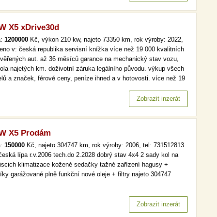
 X5 xDrive30d
a:
1200000
Kč, výkon 210 kw, najeto 73350 km, rok výroby: 2022,
eno v: česká republika servisní knížka více než 19 000 kvalitních
ověřených aut. až 36 měsíců garance na mechanický stav vozu,
rola najetých km. doživotní záruka legálního původu. výkup všech
lů a značek, férové ceny, peníze ihned a v hotovosti. více než 19
kvalitních a prověřených aut. až 36 měsíců garance na
anický stav vozu, kontrola najetých km. doživotní záruka…
Zobrazit inzerát
W X5 Prodám
a:
150000
Kč, najeto 304747 km, rok výroby: 2006, tel: 731512813
 česká lípa r.v.2006 tech.do 2.2028 dobrý stav 4x4 2 sady kol na
discich klimatizace kožené sedačky tažné zařízení hagusy +
íky garážované plně funkční nové oleje + filtry najeto 304747
Zobrazit inzerát