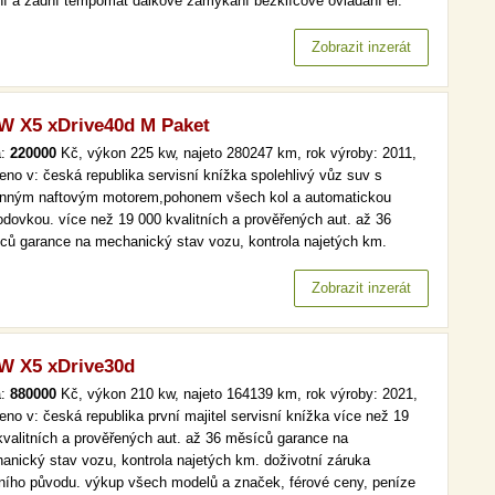
ní a zadní tempomat dálkové zamykání bezklíčové ovládání el.
 + zrcátka + okna el. ruční brzda kožené čalounění multifunkční
nt vyhřívaná přední sedadla. nemá pádla…
Zobrazit inzerát
 X5 xDrive40d M Paket
a:
220000
Kč, výkon 225 kw, najeto 280247 km, rok výroby: 2011,
eno v: česká republika servisní knížka spolehlivý vůz suv s
nným naftovým motorem,pohonem všech kol a automatickou
odovkou. více než 19 000 kvalitních a prověřených aut. až 36
ců garance na mechanický stav vozu, kontrola najetých km.
votní záruka legálního původu. výkup všech modelů a značek,
vé ceny, peníze ihned a v hotovosti. automat, m paket, kůže, navi,
Zobrazit inzerát
ny více…
 X5 xDrive30d
a:
880000
Kč, výkon 210 kw, najeto 164139 km, rok výroby: 2021,
eno v: česká republika první majitel servisní knížka více než 19
kvalitních a prověřených aut. až 36 měsíců garance na
anický stav vozu, kontrola najetých km. doživotní záruka
lního původu. výkup všech modelů a značek, férové ceny, peníze