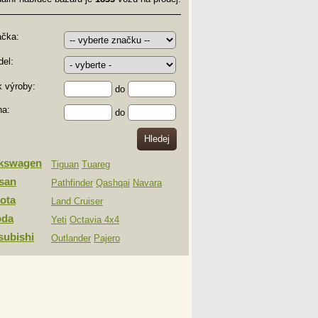
ačka:
el:
 výroby:
do
na:
do
lkswagen
Tiguan
Tuareg
san
Pathfinder
Qashqai
Navara
ota
Land Cruiser
oda
Yeti
Octavia 4x4
subishi
Outlander
Pajero