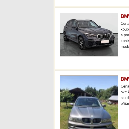
BMW
Cen
koup
a pr
kont
mode
000 
mech
BM
Cen
okr:
alu 
příčn