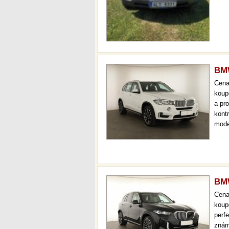
BMW
Cen
koup
a pr
kont
mode
000 
mech
BMW
Cen
koup
perfe
znám