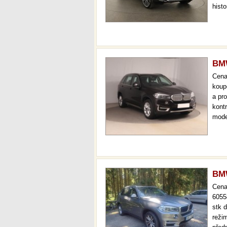
hist
atd.
přev
BMW
Cen
koup
a pr
kont
mode
serv.
aut.
BMW
Cen
6055
stk 
reži