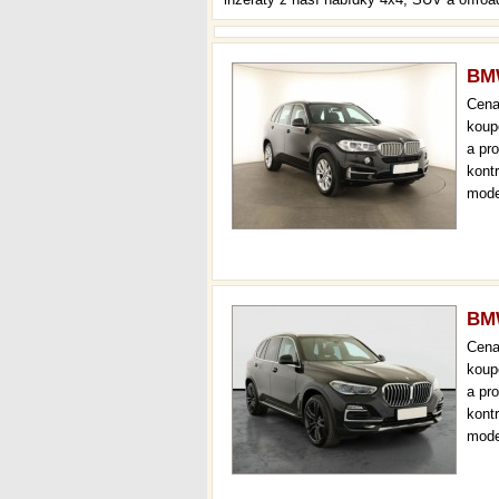
BMW
Cen
koup
a pr
kont
mode
kůže
aut.
BMW
Cen
koup
a pr
kont
mode
000 
mech