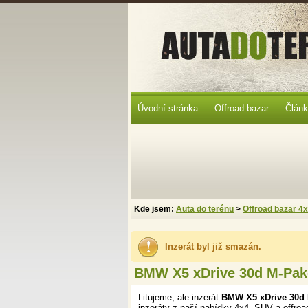
Úvodní stránka
Offroad bazar
Člán
Kde jsem:
Auta do terénu
>
Offroad bazar 4
Inzerát byl již smazán.
BMW X5 xDrive 30d M-Pak
Litujeme, ale inzerát
BMW X5 xDrive 30d 
inzeráty z naší nabídky 4x4, SUV a offroa