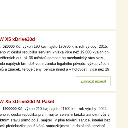
 X5 xDrive30d
a:
520000
Kč, výkon 190 kw, najeto 170706 km, rok výroby: 2015,
eno v: česká republika servisní knížka více než 19 000 kvalitních
ověřených aut. až 36 měsíců garance na mechanický stav vozu,
rola najetých km. doživotní záruka legálního původu. výkup všech
lů a značek, férové ceny, peníze ihned a v hotovosti. více než 19
kvalitních a prověřených aut. až 36 měsíců garance na
anický stav vozu, kontrola najetých km. doživotní záruka…
Zobrazit inzerát
 X5 xDrive30d M Paket
a:
1900000
Kč, výkon 210 kw, najeto 21100 km, rok výroby: 2024,
eno v: česká republika první majitel servisní knížka zánovní vůz v
ktním stavu přímo po 1. majiteli. v plné tovární záruce. interiér bez
ek předchozího používání. samozřejmostí je doložená servisní