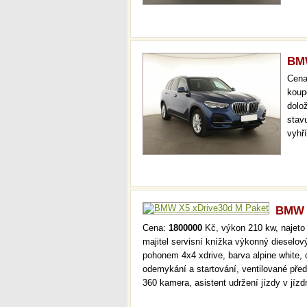
asis
BMW
Cen
koup
dolo
stav
vyhř
svět
kval
stav
BMW X
Cena:
1800000
Kč, výkon 210 kw, najeto 
majitel servisní knížka výkonný diesel
pohonem 4x4 xdrive, barva alpine white, d
odemykání a startování, ventilované pře
360 kamera, asistent udržení jízdy v jí