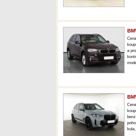
ihne
36 m
BMW
Cen
koup
a pr
kont
mode
kůže
až 3
BMW
Cen
koup
benz
poho
kola,
navi