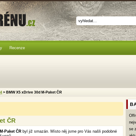
ky
Recenze
x4
> BMW X5 xDrive 30d M-Paket ČR
BA
Off
et ČR
nej
se 
M-Paket ČR
byl již smazán. Místo něj jsme pro Vás našli podobné
akt
d vozů.