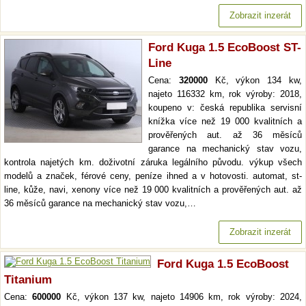
Zobrazit inzerát
Ford Kuga 1.5 EcoBoost ST-
Line
Cena:
320000
Kč, výkon 134 kw,
najeto 116332 km, rok výroby: 2018,
koupeno v: česká republika servisní
knížka více než 19 000 kvalitních a
prověřených aut. až 36 měsíců
garance na mechanický stav vozu,
kontrola najetých km. doživotní záruka legálního původu. výkup všech
modelů a značek, férové ceny, peníze ihned a v hotovosti. automat, st-
line, kůže, navi, xenony více než 19 000 kvalitních a prověřených aut. až
36 měsíců garance na mechanický stav vozu,…
Zobrazit inzerát
Ford Kuga 1.5 EcoBoost
Titanium
Cena:
600000
Kč, výkon 137 kw, najeto 14906 km, rok výroby: 2024,