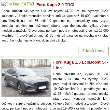
Ford Kuga 2.0 TDCi
Cena:
400000
Kč, výkon 110 kw, najeto 74720 km, rok výroby: 2020,
koupeno v: česká republika servisní knížka více než 19 000 kvalitních a
prověřených aut. až 36 měsíců garance na mechanický stav vozu,
kontrola najetých km. doživotní záruka legálního původu. výkup všech
modelů a značek, férové ceny, peníze ihned a v hotovosti. více než 19 000
kvalitních a prověřených aut. až 36 měsíců garance na mechanický stav
vozu, kontrola najetých km. doživotní záruka…
Zobrazit inzerát
Ford Kuga 1.5 EcoBoost ST-
Line
Cena:
560000
Kč, výkon 110 kw,
najeto 32139 km, rok výroby: 2023,
první majitel servisní knížka více než
19 000 kvalitních a prověřených aut.
až 36 měsíců garance na mechanický
stav vozu, kontrola najetých km.
doživotní záruka legálního původu. výkup všech modelů a značek, férové
ceny, peníze ihned a v hotovosti. více než 19 000 kvalitních a prověřených