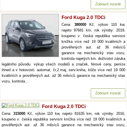
Zobrazit inzerát
Ford Kuga 2.0 TDCi
Cena:
380000
Kč, výkon 110 kw,
najeto 97681 km, rok výroby: 2019,
koupeno v: česká republika servisní
knížka více než 19 000 kvalitních a
prověřených aut. až 36 měsíců
garance na mechanický stav vozu,
kontrola najetých km. doživotní záruka
legálního původu. výkup všech modelů a značek, férové ceny, peníze
ihned a v hotovosti. automat, čr,2.maj, serv.kniha, kůže více než 19 000
kvalitních a prověřených aut. až 36 měsíců garance na mechanický stav
vozu, kontrola…
Zobrazit inzerát
Ford Kuga 2.0 TDCi
Cena:
315000
Kč, výkon 110 kw, najeto 81635 km, rok výroby: 2016,
koupeno v: česká republika servisní knížka více než 19 000 kvalitních a
prověřených aut. až 36 měsíců garance na mechanický stav vozu,