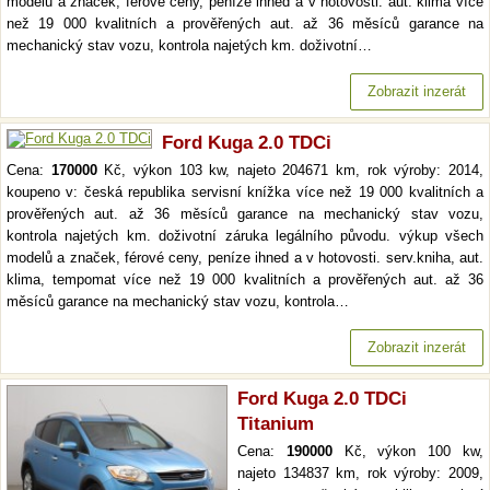
modelů a značek, férové ceny, peníze ihned a v hotovosti. aut. klima více
než 19 000 kvalitních a prověřených aut. až 36 měsíců garance na
mechanický stav vozu, kontrola najetých km. doživotní…
Zobrazit inzerát
Ford Kuga 2.0 TDCi
Cena:
170000
Kč, výkon 103 kw, najeto 204671 km, rok výroby: 2014,
koupeno v: česká republika servisní knížka více než 19 000 kvalitních a
prověřených aut. až 36 měsíců garance na mechanický stav vozu,
kontrola najetých km. doživotní záruka legálního původu. výkup všech
modelů a značek, férové ceny, peníze ihned a v hotovosti. serv.kniha, aut.
klima, tempomat více než 19 000 kvalitních a prověřených aut. až 36
měsíců garance na mechanický stav vozu, kontrola…
Zobrazit inzerát
Ford Kuga 2.0 TDCi
Titanium
Cena:
190000
Kč, výkon 100 kw,
najeto 134837 km, rok výroby: 2009,