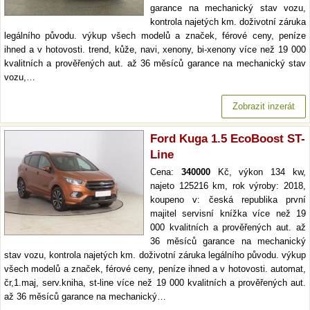
garance na mechanický stav vozu,
kontrola najetých km. doživotní záruka
legálního původu. výkup všech modelů a značek, férové ceny, peníze
ihned a v hotovosti. trend, kůže, navi, xenony, bi-xenony více než 19 000
kvalitních a prověřených aut. až 36 měsíců garance na mechanický stav
vozu,…
Zobrazit inzerát
Ford Kuga 1.5 EcoBoost ST-
Line
Cena:
340000
Kč, výkon 134 kw,
najeto 125216 km, rok výroby: 2018,
koupeno v: česká republika první
majitel servisní knížka více než 19
000 kvalitních a prověřených aut. až
36 měsíců garance na mechanický
stav vozu, kontrola najetých km. doživotní záruka legálního původu. výkup
všech modelů a značek, férové ceny, peníze ihned a v hotovosti. automat,
čr,1.maj, serv.kniha, st-line více než 19 000 kvalitních a prověřených aut.
až 36 měsíců garance na mechanický…