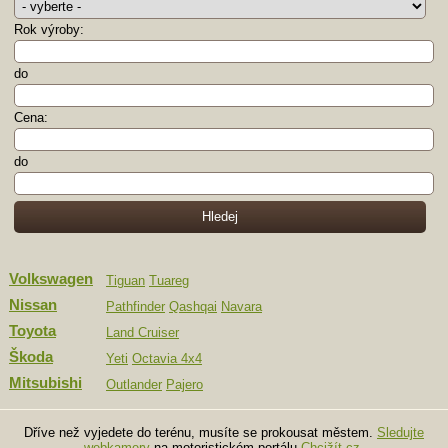
Rok výroby:
do
Cena:
do
Volkswagen
Tiguan
Tuareg
Nissan
Pathfinder
Qashqai
Navara
Toyota
Land Cruiser
Škoda
Yeti
Octavia 4x4
Mitsubishi
Outlander
Pajero
Dříve než vyjedete do terénu, musíte se prokousat městem.
Sledujte
webkamery
na motoristickém portálu
Chcižít.cz
.