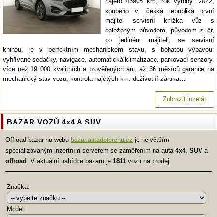
najeto 43905 km, rok výroby: 2022,
koupeno v: česká republika první
majitel servisní knížka vůz s
doloženým původem, původem z čr,
po jediném majiteli, se servisní
knihou, je v perfektním mechanickém stavu, s bohatou výbavou:
vyhřívané sedačky, navigace, automatická klimatizace, parkovací senzory.
více než 19 000 kvalitních a prověřených aut. až 36 měsíců garance na
mechanický stav vozu, kontrola najetých km. doživotní záruka…
Zobrazit inzerát
BAZAR VOZŮ 4x4 A SUV
Offroad bazar na webu
bazar.autadoterenu.cz
je největším
specializovaným inzertním serverem se zaměřením na auta
4x4
,
SUV
a
offroad
. V aktuální nabídce bazaru je
1811
vozů na prodej.
Značka:
Model: