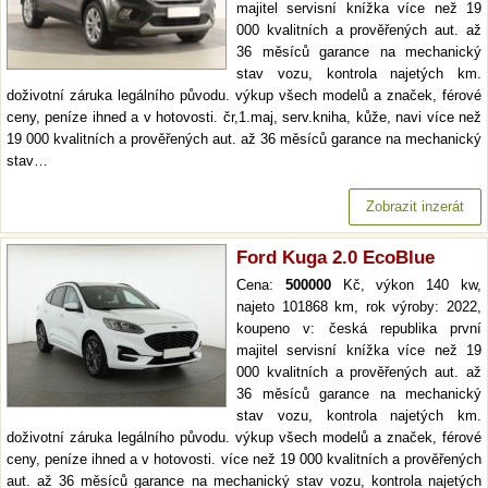
majitel servisní knížka více než 19
000 kvalitních a prověřených aut. až
36 měsíců garance na mechanický
stav vozu, kontrola najetých km.
doživotní záruka legálního původu. výkup všech modelů a značek, férové
ceny, peníze ihned a v hotovosti. čr,1.maj, serv.kniha, kůže, navi více než
19 000 kvalitních a prověřených aut. až 36 měsíců garance na mechanický
stav…
Zobrazit inzerát
Ford Kuga 2.0 EcoBlue
Cena:
500000
Kč, výkon 140 kw,
najeto 101868 km, rok výroby: 2022,
koupeno v: česká republika první
majitel servisní knížka více než 19
000 kvalitních a prověřených aut. až
36 měsíců garance na mechanický
stav vozu, kontrola najetých km.
doživotní záruka legálního původu. výkup všech modelů a značek, férové
ceny, peníze ihned a v hotovosti. více než 19 000 kvalitních a prověřených
aut. až 36 měsíců garance na mechanický stav vozu, kontrola najetých