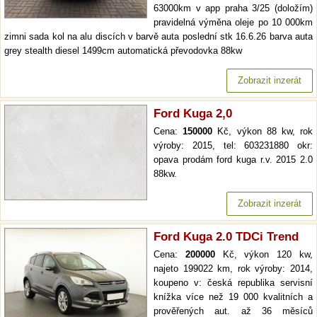
63000km v app praha 3/25 (doložím)
pravidelná výměna oleje po 10 000km
zimni sada kol na alu discích v barvě auta poslední stk 16.6.26 barva auta
grey stealth diesel 1499cm automatická převodovka 88kw
Zobrazit inzerát
Ford Kuga 2,0
Cena:
150000
Kč, výkon 88 kw, rok
výroby: 2015, tel: 603231880 okr:
opava prodám ford kuga r.v. 2015 2.0
88kw.
Zobrazit inzerát
Ford Kuga 2.0 TDCi Trend
Cena:
200000
Kč, výkon 120 kw,
najeto 199022 km, rok výroby: 2014,
koupeno v: česká republika servisní
knížka více než 19 000 kvalitních a
prověřených aut. až 36 měsíců