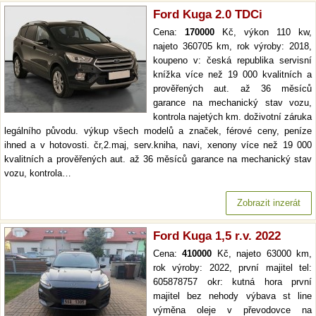
Ford Kuga 2.0 TDCi
Cena:
170000
Kč, výkon 110 kw,
najeto 360705 km, rok výroby: 2018,
koupeno v: česká republika servisní
knížka více než 19 000 kvalitních a
prověřených aut. až 36 měsíců
garance na mechanický stav vozu,
kontrola najetých km. doživotní záruka
legálního původu. výkup všech modelů a značek, férové ceny, peníze
ihned a v hotovosti. čr,2.maj, serv.kniha, navi, xenony více než 19 000
kvalitních a prověřených aut. až 36 měsíců garance na mechanický stav
vozu, kontrola…
Zobrazit inzerát
Ford Kuga 1,5 r.v. 2022
Cena:
410000
Kč, najeto 63000 km,
rok výroby: 2022, první majitel tel:
605878757 okr: kutná hora první
majitel bez nehody výbava st line
výměna oleje v převodovce na