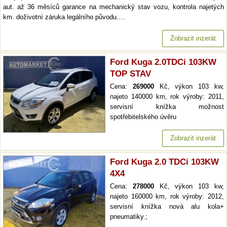
aut. až 36 měsíců garance na mechanický stav vozu, kontrola najetých
km. doživotní záruka legálního původu.…
Zobrazit inzerát
Ford Kuga 2.0TDCi 103KW
TOP STAV
Cena:
269000
Kč, výkon 103 kw,
najeto 140000 km, rok výroby: 2011,
servisní knížka možnost
spotřebitelského úvěru
Zobrazit inzerát
Ford Kuga 2.0 TDCi 103KW
4X4
Cena:
278000
Kč, výkon 103 kw,
najeto 160000 km, rok výroby: 2012,
servisní knížka nová alu kola+
pneumatiky.;