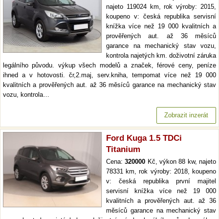
najeto 119024 km, rok výroby: 2015,
koupeno v: česká republika servisní
knížka více než 19 000 kvalitních a
prověřených aut. až 36 měsíců
garance na mechanický stav vozu,
kontrola najetých km. doživotní záruka
legálního původu. výkup všech modelů a značek, férové ceny, peníze
ihned a v hotovosti. čr,2.maj, serv.kniha, tempomat více než 19 000
kvalitních a prověřených aut. až 36 měsíců garance na mechanický stav
vozu, kontrola…
Zobrazit inzerát
Ford Kuga 1.5 TDCi
Titanium
Cena:
320000
Kč, výkon 88 kw, najeto
78331 km, rok výroby: 2018, koupeno
v: česká republika první majitel
servisní knížka více než 19 000
kvalitních a prověřených aut. až 36
měsíců garance na mechanický stav