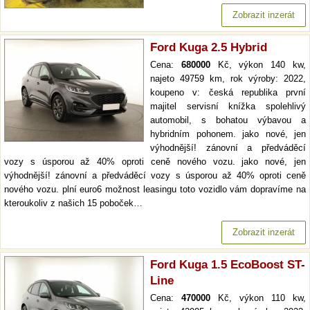
Zobrazit inzerát
Ford Kuga 2.5 Hybrid
Cena:
680000
Kč, výkon 140 kw,
najeto 49759 km, rok výroby: 2022,
koupeno v: česká republika první
majitel servisní knížka spolehlivý
automobil, s bohatou výbavou a
hybridním pohonem. jako nové, jen
výhodnější! zánovní a předváděcí
vozy s úsporou až 40% oproti ceně nového vozu. jako nové, jen
výhodnější! zánovní a předváděcí vozy s úsporou až 40% oproti ceně
nového vozu. plní euro6 možnost leasingu toto vozidlo vám dopravíme na
kteroukoliv z našich 15 poboček…
Zobrazit inzerát
Ford Kuga 1.5 EcoBoost ST-
Line
Cena:
470000
Kč, výkon 110 kw,