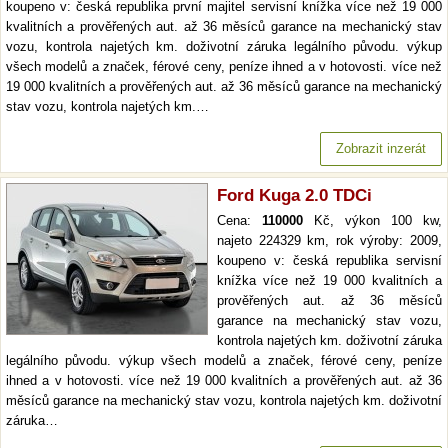
koupeno v: česká republika první majitel servisní knížka více než 19 000
kvalitních a prověřených aut. až 36 měsíců garance na mechanický stav
vozu, kontrola najetých km. doživotní záruka legálního původu. výkup
všech modelů a značek, férové ceny, peníze ihned a v hotovosti. více než
19 000 kvalitních a prověřených aut. až 36 měsíců garance na mechanický
stav vozu, kontrola najetých km.…
Zobrazit inzerát
Ford Kuga 2.0 TDCi
Cena:
110000
Kč, výkon 100 kw,
najeto 224329 km, rok výroby: 2009,
koupeno v: česká republika servisní
knížka více než 19 000 kvalitních a
prověřených aut. až 36 měsíců
garance na mechanický stav vozu,
kontrola najetých km. doživotní záruka
legálního původu. výkup všech modelů a značek, férové ceny, peníze
ihned a v hotovosti. více než 19 000 kvalitních a prověřených aut. až 36
měsíců garance na mechanický stav vozu, kontrola najetých km. doživotní
záruka…