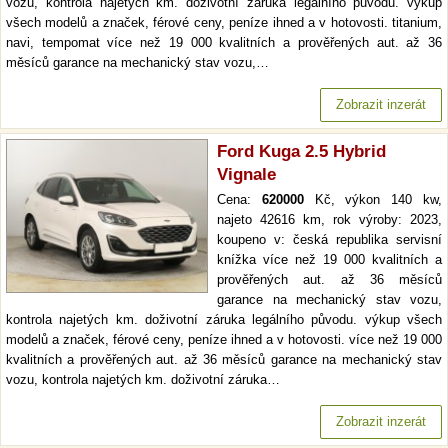
vozu, kontrola najetých km. doživotní záruka legálního původu. výkup
všech modelů a značek, férové ceny, peníze ihned a v hotovosti. titanium,
navi, tempomat více než 19 000 kvalitních a prověřených aut. až 36
měsíců garance na mechanický stav vozu,…
Zobrazit inzerát
Ford Kuga 2.5 Hybrid
Vignale
Cena:
620000
Kč, výkon 140 kw,
najeto 42616 km, rok výroby: 2023,
koupeno v: česká republika servisní
knížka více než 19 000 kvalitních a
prověřených aut. až 36 měsíců
garance na mechanický stav vozu,
kontrola najetých km. doživotní záruka legálního původu. výkup všech
modelů a značek, férové ceny, peníze ihned a v hotovosti. více než 19 000
kvalitních a prověřených aut. až 36 měsíců garance na mechanický stav
vozu, kontrola najetých km. doživotní záruka…
Zobrazit inzerát