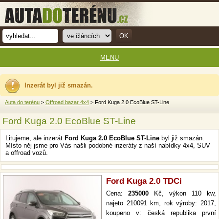
MENU
Inzerát byl již smazán.
Auta do terénu
>
Offroad bazar 4x4
> Ford Kuga 2.0 EcoBlue ST-Line
Ford Kuga 2.0 EcoBlue ST-Line
Litujeme, ale inzerát
Ford Kuga 2.0 EcoBlue ST-Line
byl již smazán.
Místo něj jsme pro Vás našli podobné inzeráty z naší nabídky 4x4, SUV
a offroad vozů.
Ford Kuga 2.0 TDCi
Cena:
235000
Kč, výkon 110 kw,
najeto 210091 km, rok výroby: 2017,
koupeno v: česká republika první