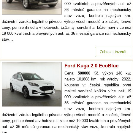
000 kvalitních a prověřených aut. až
36 měsíců garance na mechanický
stav vozu, kontrola najetých km.
doživotní záruka legálního původu. výkup všech modelů a značek, férové
ceny, peníze ihned a v hotovosti. čr,1.maj, serv.kniha, kůže, navi více než
19 000 kvalitních a prověřených aut. až 36 měsíců garance na mechanický
stav…
Zobrazit inzerát
Ford Kuga 2.0 EcoBlue
Cena:
500000
Kč, výkon 140 kw,
najeto 101868 km, rok výroby: 2022,
koupeno v: česká republika první
majitel servisní knížka více než 19
000 kvalitních a prověřených aut. až
36 měsíců garance na mechanický
stav vozu, kontrola najetých km.
doživotní záruka legálního původu. výkup všech modelů a značek, férové
ceny, peníze ihned a v hotovosti. více než 19 000 kvalitních a prověřených
aut. až 36 měsíců garance na mechanický stav vozu, kontrola najetých
km.…