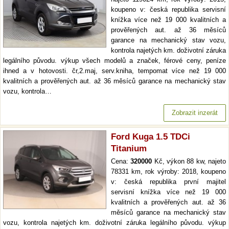
koupeno v: česká republika servisní
knížka více než 19 000 kvalitních a
prověřených aut. až 36 měsíců
garance na mechanický stav vozu,
kontrola najetých km. doživotní záruka
legálního původu. výkup všech modelů a značek, férové ceny, peníze
ihned a v hotovosti. čr,2.maj, serv.kniha, tempomat více než 19 000
kvalitních a prověřených aut. až 36 měsíců garance na mechanický stav
vozu, kontrola…
Zobrazit inzerát
Ford Kuga 1.5 TDCi
Titanium
Cena:
320000
Kč, výkon 88 kw, najeto
78331 km, rok výroby: 2018, koupeno
v: česká republika první majitel
servisní knížka více než 19 000
kvalitních a prověřených aut. až 36
měsíců garance na mechanický stav
vozu, kontrola najetých km. doživotní záruka legálního původu. výkup