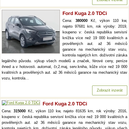
Ford Kuga 2.0 TDCi
Cena:
380000
Kč, výkon 110 kw,
najeto 97681 km, rok výroby: 2019,
koupeno v: česká republika servisní
knížka více než 19 000 kvalitních a
prověřených aut. až 36 měsíců
garance na mechanický stav vozu,
kontrola najetých km. doživotní záruka
legálního původu. výkup všech modelů a značek, férové ceny, peníze
ihned a v hotovosti. automat, čr,2.maj, serv.kniha, kůže více než 19 000
kvalitních a prověřených aut. až 36 měsíců garance na mechanický stav
vozu, kontrola…
Zobrazit inzerát
Ford Kuga 2.0 TDCi
Cena:
315000
Kč, výkon 110 kw, najeto 81635 km, rok výroby: 2016,
koupeno v: česká republika servisní knížka více než 19 000 kvalitních a
prověřených aut. až 36 měsíců garance na mechanický stav vozu,
kontrola najetých km. doživotní záruka legálního původu. výkup všech