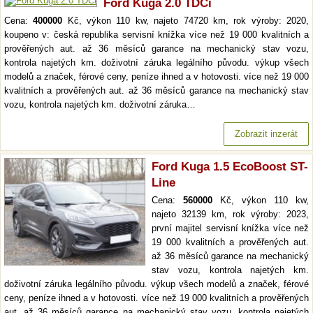
Ford Kuga 2.0 TDCi
Cena:
400000
Kč, výkon 110 kw, najeto 74720 km, rok výroby: 2020,
koupeno v: česká republika servisní knížka více než 19 000 kvalitních a
prověřených aut. až 36 měsíců garance na mechanický stav vozu,
kontrola najetých km. doživotní záruka legálního původu. výkup všech
modelů a značek, férové ceny, peníze ihned a v hotovosti. více než 19 000
kvalitních a prověřených aut. až 36 měsíců garance na mechanický stav
vozu, kontrola najetých km. doživotní záruka…
Zobrazit inzerát
Ford Kuga 1.5 EcoBoost ST-
Line
Cena:
560000
Kč, výkon 110 kw,
najeto 32139 km, rok výroby: 2023,
první majitel servisní knížka více než
19 000 kvalitních a prověřených aut.
až 36 měsíců garance na mechanický
stav vozu, kontrola najetých km.
doživotní záruka legálního původu. výkup všech modelů a značek, férové
ceny, peníze ihned a v hotovosti. více než 19 000 kvalitních a prověřených
aut. až 36 měsíců garance na mechanický stav vozu, kontrola najetých