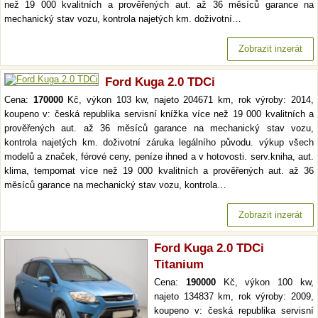
než 19 000 kvalitních a prověřených aut. až 36 měsíců garance na
mechanický stav vozu, kontrola najetých km. doživotní…
Zobrazit inzerát
Ford Kuga 2.0 TDCi
Cena:
170000
Kč, výkon 103 kw, najeto 204671 km, rok výroby: 2014,
koupeno v: česká republika servisní knížka více než 19 000 kvalitních a
prověřených aut. až 36 měsíců garance na mechanický stav vozu,
kontrola najetých km. doživotní záruka legálního původu. výkup všech
modelů a značek, férové ceny, peníze ihned a v hotovosti. serv.kniha, aut.
klima, tempomat více než 19 000 kvalitních a prověřených aut. až 36
měsíců garance na mechanický stav vozu, kontrola…
Zobrazit inzerát
Ford Kuga 2.0 TDCi
Titanium
Cena:
190000
Kč, výkon 100 kw,
najeto 134837 km, rok výroby: 2009,
koupeno v: česká republika servisní