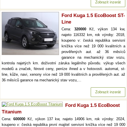
Zobrazit inzerát
Ford Kuga 1.5 EcoBoost ST-
Line
Cena:
320000
Kč, výkon 134 kw,
najeto 116332 km, rok výroby: 2018,
koupeno v: česká republika servisní
knížka více než 19 000 kvalitních a
prověřených aut. až 36 měsíců
garance na mechanický stav vozu,
kontrola najetých km. doživotní záruka legálního původu. výkup všech
modelů a značek, férové ceny, peníze ihned a v hotovosti. automat, st-
line, kůže, navi, xenony více než 19 000 kvalitních a prověřených aut. až
36 měsíců garance na mechanický stav vozu,…
Zobrazit inzerát
Ford Kuga 1.5 EcoBoost
Titanium
Cena:
600000
Kč, výkon 137 kw, najeto 14906 km, rok výroby: 2024,
koupeno v: česká republika první majitel servisní knížka více než 19 000