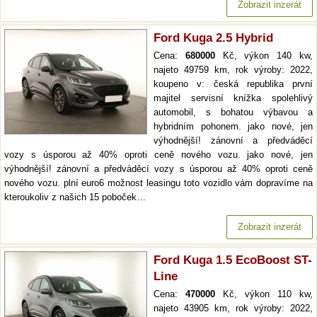
Zobrazit inzerát
Ford Kuga 2.5 Hybrid
Cena:
680000
Kč, výkon 140 kw,
najeto 49759 km, rok výroby: 2022,
koupeno v: česká republika první
majitel servisní knížka spolehlivý
automobil, s bohatou výbavou a
hybridním pohonem. jako nové, jen
výhodnější! zánovní a předváděcí
vozy s úsporou až 40% oproti ceně nového vozu. jako nové, jen
výhodnější! zánovní a předváděcí vozy s úsporou až 40% oproti ceně
nového vozu. plní euro6 možnost leasingu toto vozidlo vám dopravíme na
kteroukoliv z našich 15 poboček…
Zobrazit inzerát
Ford Kuga 1.5 EcoBoost ST-
Line
Cena:
470000
Kč, výkon 110 kw,
najeto 43905 km, rok výroby: 2022,