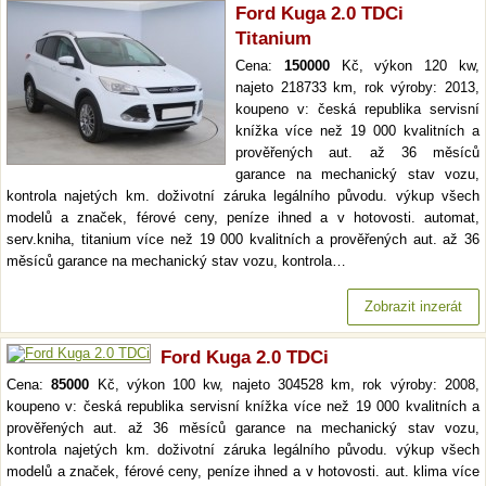
Ford Kuga 2.0 TDCi
Titanium
Cena:
150000
Kč, výkon 120 kw,
najeto 218733 km, rok výroby: 2013,
koupeno v: česká republika servisní
knížka více než 19 000 kvalitních a
prověřených aut. až 36 měsíců
garance na mechanický stav vozu,
kontrola najetých km. doživotní záruka legálního původu. výkup všech
modelů a značek, férové ceny, peníze ihned a v hotovosti. automat,
serv.kniha, titanium více než 19 000 kvalitních a prověřených aut. až 36
měsíců garance na mechanický stav vozu, kontrola…
Zobrazit inzerát
Ford Kuga 2.0 TDCi
Cena:
85000
Kč, výkon 100 kw, najeto 304528 km, rok výroby: 2008,
koupeno v: česká republika servisní knížka více než 19 000 kvalitních a
prověřených aut. až 36 měsíců garance na mechanický stav vozu,
kontrola najetých km. doživotní záruka legálního původu. výkup všech
modelů a značek, férové ceny, peníze ihned a v hotovosti. aut. klima více