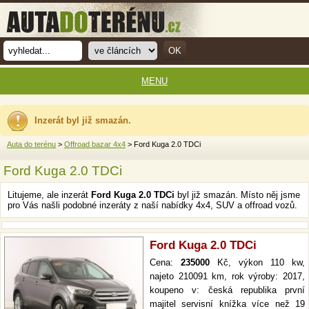
MENU
Inzerát byl již smazán.
Auta do terénu
>
Offroad bazar 4x4
> Ford Kuga 2.0 TDCi
Ford Kuga 2.0 TDCi
Litujeme, ale inzerát
Ford Kuga 2.0 TDCi
byl již smazán. Místo něj jsme
pro Vás našli podobné inzeráty z naší nabídky 4x4, SUV a offroad vozů.
Ford Kuga 2.0 TDCi
Cena:
235000
Kč, výkon 110 kw,
najeto 210091 km, rok výroby: 2017,
koupeno v: česká republika první
majitel servisní knížka více než 19