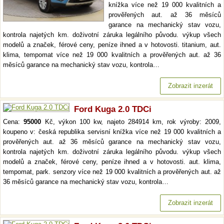
knížka více než 19 000 kvalitních a
prověřených aut. až 36 měsíců
garance na mechanický stav vozu,
kontrola najetých km. doživotní záruka legálního původu. výkup všech
modelů a značek, férové ceny, peníze ihned a v hotovosti. titanium, aut.
klima, tempomat více než 19 000 kvalitních a prověřených aut. až 36
měsíců garance na mechanický stav vozu, kontrola…
Zobrazit inzerát
Ford Kuga 2.0 TDCi
Cena:
95000
Kč, výkon 100 kw, najeto 284914 km, rok výroby: 2009,
koupeno v: česká republika servisní knížka více než 19 000 kvalitních a
prověřených aut. až 36 měsíců garance na mechanický stav vozu,
kontrola najetých km. doživotní záruka legálního původu. výkup všech
modelů a značek, férové ceny, peníze ihned a v hotovosti. aut. klima,
tempomat, park. senzory více než 19 000 kvalitních a prověřených aut. až
36 měsíců garance na mechanický stav vozu, kontrola…
Zobrazit inzerát