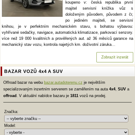
koupeno v: česká republika první
majitel servisní knížka vůz s
doloženým původem, původem z čr,
po jediném majiteli, se servisní
knihou, je v perfektním mechanickém stavu, s bohatou výbavou:
vyhřívané sedačky, navigace, automatická klimatizace, parkovací senzory.
více než 19 000 kvalitních a prověřených aut. až 36 měsíců garance na
mechanický stav vozu, kontrola najetých km. doživotní záruka…
Zobrazit inzerát
BAZAR VOZŮ 4x4 A SUV
Offroad bazar na webu
bazar.autadoterenu.cz
je největším
specializovaným inzertním serverem se zaměřením na auta
4x4
,
SUV
a
offroad
. V aktuální nabídce bazaru je
1811
vozů na prodej.
Značka:
Model: