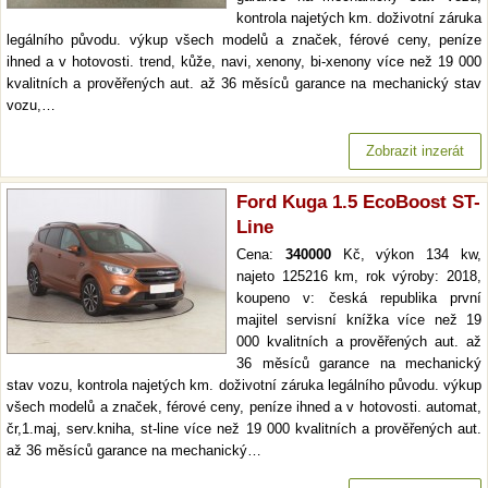
kontrola najetých km. doživotní záruka
legálního původu. výkup všech modelů a značek, férové ceny, peníze
ihned a v hotovosti. trend, kůže, navi, xenony, bi-xenony více než 19 000
kvalitních a prověřených aut. až 36 měsíců garance na mechanický stav
vozu,…
Zobrazit inzerát
Ford Kuga 1.5 EcoBoost ST-
Line
Cena:
340000
Kč, výkon 134 kw,
najeto 125216 km, rok výroby: 2018,
koupeno v: česká republika první
majitel servisní knížka více než 19
000 kvalitních a prověřených aut. až
36 měsíců garance na mechanický
stav vozu, kontrola najetých km. doživotní záruka legálního původu. výkup
všech modelů a značek, férové ceny, peníze ihned a v hotovosti. automat,
čr,1.maj, serv.kniha, st-line více než 19 000 kvalitních a prověřených aut.
až 36 měsíců garance na mechanický…