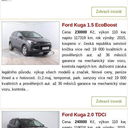
Zobrazit inzerát
Ford Kuga 1.5 EcoBoost
Cena:
230000
Kč, výkon 110 kw,
najeto 117319 km, rok výroby: 2015,
koupeno v: česká republika servisní
knížka více než 19 000 kvalitních a
prověřených aut. až 36 měsíců
garance na mechanický stav vozu,
kontrola najetých km. doživotní záruka
legálního původu. výkup všech modelů a značek, férové ceny, peníze
ihned a v hotovosti. čr,2.maj, tempomat, park. senzory více než 19 000
kvalitních a prověřených aut. až 36 měsíců garance na mechanický stav
vozu, kontrola…
Zobrazit inzerát
Ford Kuga 2.0 TDCi
Cena:
240000
Kč, výkon 110 kw,
najeto 119024 km, rok výroby: 2015,