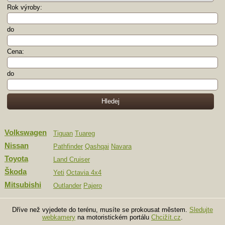
Rok výroby:
do
Cena:
do
Volkswagen
Tiguan
Tuareg
Nissan
Pathfinder
Qashqai
Navara
Toyota
Land Cruiser
Škoda
Yeti
Octavia 4x4
Mitsubishi
Outlander
Pajero
Dříve než vyjedete do terénu, musíte se prokousat městem.
Sledujte
webkamery
na motoristickém portálu
Chcižít.cz
.