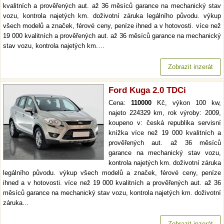
kvalitních a prověřených aut. až 36 měsíců garance na mechanický stav
vozu, kontrola najetých km. doživotní záruka legálního původu. výkup
všech modelů a značek, férové ceny, peníze ihned a v hotovosti. více než
19 000 kvalitních a prověřených aut. až 36 měsíců garance na mechanický
stav vozu, kontrola najetých km.…
Zobrazit inzerát
Ford Kuga 2.0 TDCi
Cena:
110000
Kč, výkon 100 kw,
najeto 224329 km, rok výroby: 2009,
koupeno v: česká republika servisní
knížka více než 19 000 kvalitních a
prověřených aut. až 36 měsíců
garance na mechanický stav vozu,
kontrola najetých km. doživotní záruka
legálního původu. výkup všech modelů a značek, férové ceny, peníze
ihned a v hotovosti. více než 19 000 kvalitních a prověřených aut. až 36
měsíců garance na mechanický stav vozu, kontrola najetých km. doživotní
záruka…
Zobrazit inzerát