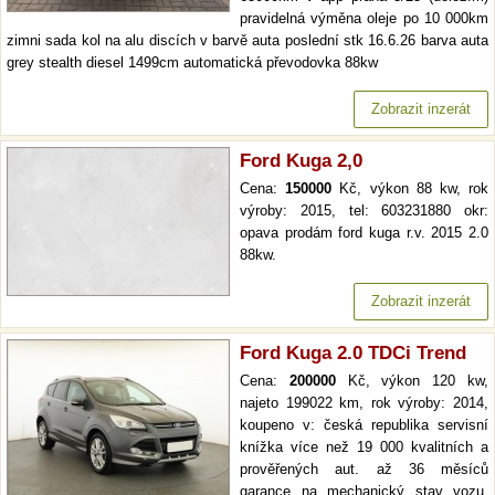
pravidelná výměna oleje po 10 000km
zimni sada kol na alu discích v barvě auta poslední stk 16.6.26 barva auta
grey stealth diesel 1499cm automatická převodovka 88kw
Zobrazit inzerát
Ford Kuga 2,0
Cena:
150000
Kč, výkon 88 kw, rok
výroby: 2015, tel: 603231880 okr:
opava prodám ford kuga r.v. 2015 2.0
88kw.
Zobrazit inzerát
Ford Kuga 2.0 TDCi Trend
Cena:
200000
Kč, výkon 120 kw,
najeto 199022 km, rok výroby: 2014,
koupeno v: česká republika servisní
knížka více než 19 000 kvalitních a
prověřených aut. až 36 měsíců
garance na mechanický stav vozu,