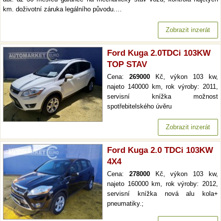
km. doživotní záruka legálního původu.…
Zobrazit inzerát
Ford Kuga 2.0TDCi 103KW
TOP STAV
Cena:
269000
Kč, výkon 103 kw,
najeto 140000 km, rok výroby: 2011,
servisní knížka možnost
spotřebitelského úvěru
Zobrazit inzerát
Ford Kuga 2.0 TDCi 103KW
4X4
Cena:
278000
Kč, výkon 103 kw,
najeto 160000 km, rok výroby: 2012,
servisní knížka nová alu kola+
pneumatiky.;