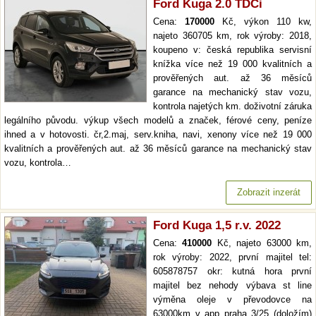
Ford Kuga 2.0 TDCi
Cena:
170000
Kč, výkon 110 kw,
najeto 360705 km, rok výroby: 2018,
koupeno v: česká republika servisní
knížka více než 19 000 kvalitních a
prověřených aut. až 36 měsíců
garance na mechanický stav vozu,
kontrola najetých km. doživotní záruka
legálního původu. výkup všech modelů a značek, férové ceny, peníze
ihned a v hotovosti. čr,2.maj, serv.kniha, navi, xenony více než 19 000
kvalitních a prověřených aut. až 36 měsíců garance na mechanický stav
vozu, kontrola…
Zobrazit inzerát
Ford Kuga 1,5 r.v. 2022
Cena:
410000
Kč, najeto 63000 km,
rok výroby: 2022, první majitel tel:
605878757 okr: kutná hora první
majitel bez nehody výbava st line
výměna oleje v převodovce na
63000km v app praha 3/25 (doložím)