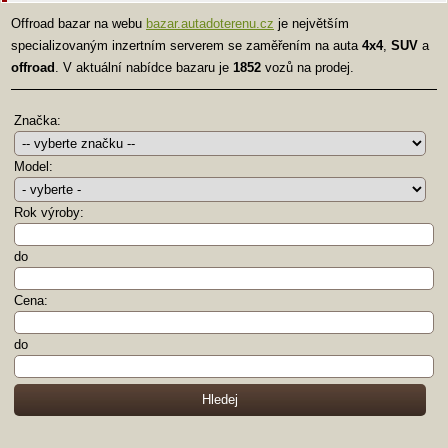
Offroad bazar na webu
bazar.autadoterenu.cz
je největším
specializovaným inzertním serverem se zaměřením na auta
4x4
,
SUV
a
offroad
. V aktuální nabídce bazaru je
1852
vozů na prodej.
Značka:
Model:
Rok výroby:
do
Cena:
do