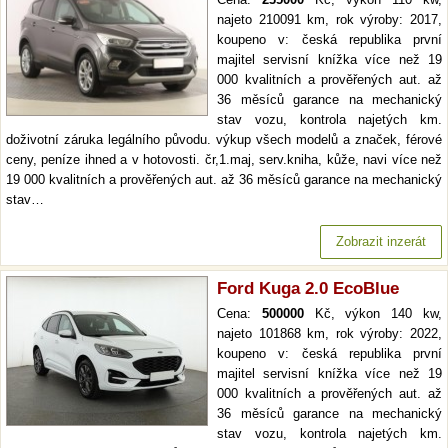
najeto 210091 km, rok výroby: 2017,
koupeno v: česká republika první
majitel servisní knížka více než 19
000 kvalitních a prověřených aut. až
36 měsíců garance na mechanický
stav vozu, kontrola najetých km.
doživotní záruka legálního původu. výkup všech modelů a značek, férové
ceny, peníze ihned a v hotovosti. čr,1.maj, serv.kniha, kůže, navi více než
19 000 kvalitních a prověřených aut. až 36 měsíců garance na mechanický
stav…
Zobrazit inzerát
Ford Kuga 2.0 EcoBlue
Cena:
500000
Kč, výkon 140 kw,
najeto 101868 km, rok výroby: 2022,
koupeno v: česká republika první
majitel servisní knížka více než 19
000 kvalitních a prověřených aut. až
36 měsíců garance na mechanický
stav vozu, kontrola najetých km.