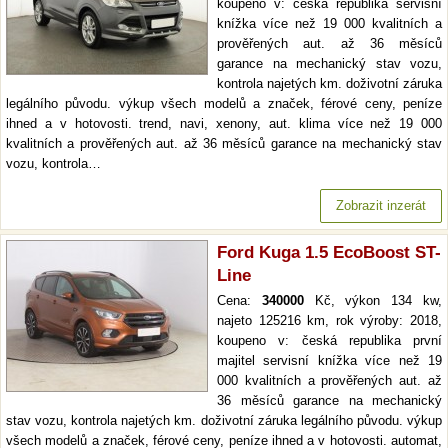
koupeno v: česká republika servisní
knížka více než 19 000 kvalitních a
prověřených aut. až 36 měsíců
garance na mechanický stav vozu,
kontrola najetých km. doživotní záruka
legálního původu. výkup všech modelů a značek, férové ceny, peníze
ihned a v hotovosti. trend, navi, xenony, aut. klima více než 19 000
kvalitních a prověřených aut. až 36 měsíců garance na mechanický stav
vozu, kontrola…
Zobrazit inzerát
Ford Kuga 1.5 EcoBoost ST-
Line
Cena:
340000
Kč, výkon 134 kw,
najeto 125216 km, rok výroby: 2018,
koupeno v: česká republika první
majitel servisní knížka více než 19
000 kvalitních a prověřených aut. až
36 měsíců garance na mechanický
stav vozu, kontrola najetých km. doživotní záruka legálního původu. výkup
všech modelů a značek, férové ceny, peníze ihned a v hotovosti. automat,