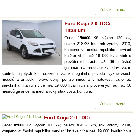
Zobrazit inzerát
Ford Kuga 2.0 TDCi
Titanium
Cena:
150000
Kč, výkon 120 kw,
najeto 218733 km, rok výroby: 2013,
koupeno v: česká republika servisní
knížka více než 19 000 kvalitních a
prověřených aut. až 36 měsíců
garance na mechanický stav vozu,
kontrola najetých km. doživotní záruka legálního původu. výkup všech
modelů a značek, férové ceny, peníze ihned a v hotovosti. automat,
serv.kniha, titanium více než 19 000 kvalitních a prověřených aut. až 36
měsíců garance na mechanický stav vozu, kontrola…
Zobrazit inzerát
Ford Kuga 2.0 TDCi
Cena:
85000
Kč, výkon 100 kw, najeto 304528 km, rok výroby: 2008,
koupeno v: česká republika servisní knížka více než 19 000 kvalitních a