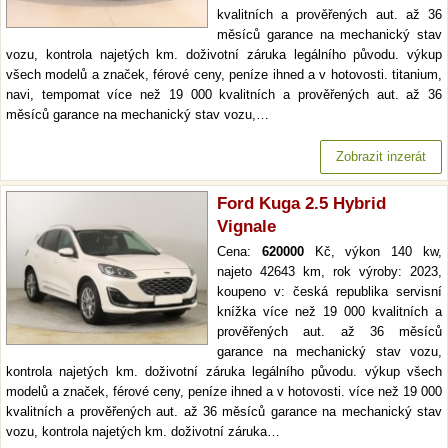
kvalitních a prověřených aut. až 36
měsíců garance na mechanický stav
vozu, kontrola najetých km. doživotní záruka legálního původu. výkup
všech modelů a značek, férové ceny, peníze ihned a v hotovosti. titanium,
navi, tempomat více než 19 000 kvalitních a prověřených aut. až 36
měsíců garance na mechanický stav vozu,…
Zobrazit inzerát
Ford Kuga 2.5 Hybrid
Vignale
Cena:
620000
Kč, výkon 140 kw,
najeto 42643 km, rok výroby: 2023,
koupeno v: česká republika servisní
knížka více než 19 000 kvalitních a
prověřených aut. až 36 měsíců
garance na mechanický stav vozu,
kontrola najetých km. doživotní záruka legálního původu. výkup všech
modelů a značek, férové ceny, peníze ihned a v hotovosti. více než 19 000
kvalitních a prověřených aut. až 36 měsíců garance na mechanický stav
vozu, kontrola najetých km. doživotní záruka…