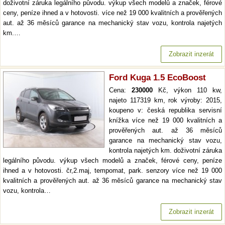
doživotní záruka legálního původu. výkup všech modelů a značek, férové
ceny, peníze ihned a v hotovosti. více než 19 000 kvalitních a prověřených
aut. až 36 měsíců garance na mechanický stav vozu, kontrola najetých
km.…
Zobrazit inzerát
Ford Kuga 1.5 EcoBoost
Cena:
230000
Kč, výkon 110 kw,
najeto 117319 km, rok výroby: 2015,
koupeno v: česká republika servisní
knížka více než 19 000 kvalitních a
prověřených aut. až 36 měsíců
garance na mechanický stav vozu,
kontrola najetých km. doživotní záruka
legálního původu. výkup všech modelů a značek, férové ceny, peníze
ihned a v hotovosti. čr,2.maj, tempomat, park. senzory více než 19 000
kvalitních a prověřených aut. až 36 měsíců garance na mechanický stav
vozu, kontrola…
Zobrazit inzerát