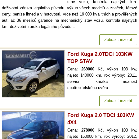
stav vozu, kontrola najetých km.
doživotní záruka legálního původu. výkup všech modelů a značek, férové
ceny, peníze ihned a v hotovosti. více než 19 000 kvalitních a prověřených
aut. až 36 měsíců garance na mechanický stav vozu, kontrola najetých
km. doživotní záruka legálního původu.…
Zobrazit inzerát
Ford Kuga 2.0TDCi 103KW
TOP STAV
Cena:
269000
Kč, výkon 103 kw,
najeto 140000 km, rok výroby: 2011,
servisní knížka možnost
spotřebitelského úvěru
Zobrazit inzerát
Ford Kuga 2.0 TDCi 103KW
4X4
Cena:
278000
Kč, výkon 103 kw,
najeto 160000 km, rok výroby: 2012,