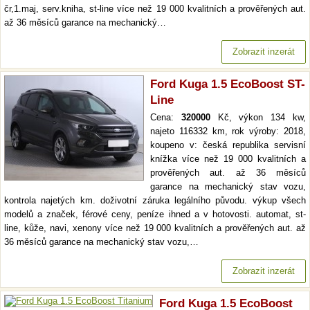
čr,1.maj, serv.kniha, st-line více než 19 000 kvalitních a prověřených aut.
až 36 měsíců garance na mechanický…
Zobrazit inzerát
Ford Kuga 1.5 EcoBoost ST-
Line
Cena:
320000
Kč, výkon 134 kw,
najeto 116332 km, rok výroby: 2018,
koupeno v: česká republika servisní
knížka více než 19 000 kvalitních a
prověřených aut. až 36 měsíců
garance na mechanický stav vozu,
kontrola najetých km. doživotní záruka legálního původu. výkup všech
modelů a značek, férové ceny, peníze ihned a v hotovosti. automat, st-
line, kůže, navi, xenony více než 19 000 kvalitních a prověřených aut. až
36 měsíců garance na mechanický stav vozu,…
Zobrazit inzerát
Ford Kuga 1.5 EcoBoost