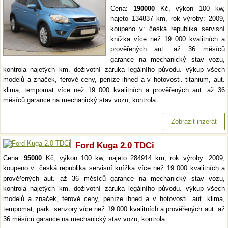
Cena:
190000
Kč, výkon 100 kw,
najeto 134837 km, rok výroby: 2009,
koupeno v: česká republika servisní
knížka více než 19 000 kvalitních a
prověřených aut. až 36 měsíců
garance na mechanický stav vozu,
kontrola najetých km. doživotní záruka legálního původu. výkup všech
modelů a značek, férové ceny, peníze ihned a v hotovosti. titanium, aut.
klima, tempomat více než 19 000 kvalitních a prověřených aut. až 36
měsíců garance na mechanický stav vozu, kontrola…
Zobrazit inzerát
Ford Kuga 2.0 TDCi
Cena:
95000
Kč, výkon 100 kw, najeto 284914 km, rok výroby: 2009,
koupeno v: česká republika servisní knížka více než 19 000 kvalitních a
prověřených aut. až 36 měsíců garance na mechanický stav vozu,
kontrola najetých km. doživotní záruka legálního původu. výkup všech
modelů a značek, férové ceny, peníze ihned a v hotovosti. aut. klima,
tempomat, park. senzory více než 19 000 kvalitních a prověřených aut. až
36 měsíců garance na mechanický stav vozu, kontrola…