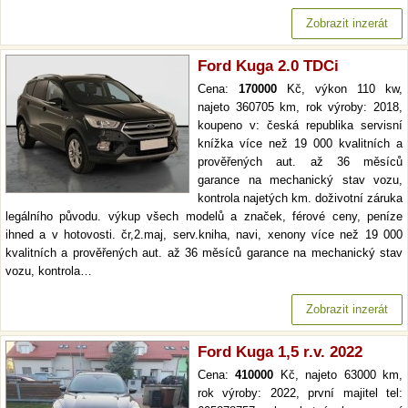
Zobrazit inzerát
Ford Kuga 2.0 TDCi
Cena:
170000
Kč, výkon 110 kw,
najeto 360705 km, rok výroby: 2018,
koupeno v: česká republika servisní
knížka více než 19 000 kvalitních a
prověřených aut. až 36 měsíců
garance na mechanický stav vozu,
kontrola najetých km. doživotní záruka
legálního původu. výkup všech modelů a značek, férové ceny, peníze
ihned a v hotovosti. čr,2.maj, serv.kniha, navi, xenony více než 19 000
kvalitních a prověřených aut. až 36 měsíců garance na mechanický stav
vozu, kontrola…
Zobrazit inzerát
Ford Kuga 1,5 r.v. 2022
Cena:
410000
Kč, najeto 63000 km,
rok výroby: 2022, první majitel tel: