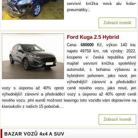
servisní knížka nová alu kola+
pneumatiky.;
Zobrazit inzerát
Ford Kuga 2.5 Hybrid
Cena:
680000
Kč, výkon 140 kw,
najeto 49759 km, rok výroby: 2022,
koupeno v: česká republika první
majitel servisní knížka spolehlivý
automobil, s bohatou výbavou a
hybridním pohonem. jako nové, jen
výhodnější! zánovní a předváděcí
vozy s úsporou až 40% oproti ceně nového vozu. jako nové, jen
výhodnější! zánovní a předváděcí vozy s úsporou až 40% oproti ceně
nového vozu. plní euro6 možnost leasingu toto vozidlo vám dopravíme na
kteroukoliv z našich 15 poboček…
Zobrazit inzerát
BAZAR VOZŮ 4x4 A SUV