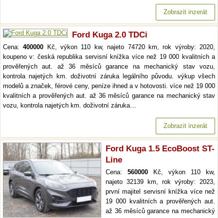
Zobrazit inzerát
Ford Kuga 2.0 TDCi
Cena:
400000
Kč, výkon 110 kw, najeto 74720 km, rok výroby: 2020,
koupeno v: česká republika servisní knížka více než 19 000 kvalitních a
prověřených aut. až 36 měsíců garance na mechanický stav vozu,
kontrola najetých km. doživotní záruka legálního původu. výkup všech
modelů a značek, férové ceny, peníze ihned a v hotovosti. více než 19 000
kvalitních a prověřených aut. až 36 měsíců garance na mechanický stav
vozu, kontrola najetých km. doživotní záruka…
Zobrazit inzerát
Ford Kuga 1.5 EcoBoost ST-
Line
Cena:
560000
Kč, výkon 110 kw,
najeto 32139 km, rok výroby: 2023,
první majitel servisní knížka více než
19 000 kvalitních a prověřených aut.
až 36 měsíců garance na mechanický