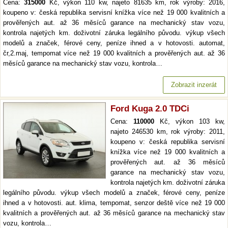
Cena:
315000
Kč, výkon 110 kw, najeto 81635 km, rok výroby: 2016,
koupeno v: česká republika servisní knížka více než 19 000 kvalitních a
prověřených aut. až 36 měsíců garance na mechanický stav vozu,
kontrola najetých km. doživotní záruka legálního původu. výkup všech
modelů a značek, férové ceny, peníze ihned a v hotovosti. automat,
čr,2.maj, tempomat více než 19 000 kvalitních a prověřených aut. až 36
měsíců garance na mechanický stav vozu, kontrola…
Zobrazit inzerát
Ford Kuga 2.0 TDCi
Cena:
110000
Kč, výkon 103 kw,
najeto 246530 km, rok výroby: 2011,
koupeno v: česká republika servisní
knížka více než 19 000 kvalitních a
prověřených aut. až 36 měsíců
garance na mechanický stav vozu,
kontrola najetých km. doživotní záruka
legálního původu. výkup všech modelů a značek, férové ceny, peníze
ihned a v hotovosti. aut. klima, tempomat, senzor deště více než 19 000
kvalitních a prověřených aut. až 36 měsíců garance na mechanický stav
vozu, kontrola…