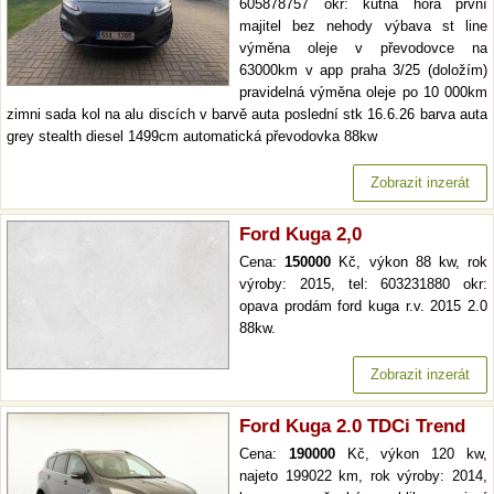
605878757 okr: kutná hora první
majitel bez nehody výbava st line
výměna oleje v převodovce na
63000km v app praha 3/25 (doložím)
pravidelná výměna oleje po 10 000km
zimni sada kol na alu discích v barvě auta poslední stk 16.6.26 barva auta
grey stealth diesel 1499cm automatická převodovka 88kw
Zobrazit inzerát
Ford Kuga 2,0
Cena:
150000
Kč, výkon 88 kw, rok
výroby: 2015, tel: 603231880 okr:
opava prodám ford kuga r.v. 2015 2.0
88kw.
Zobrazit inzerát
Ford Kuga 2.0 TDCi Trend
Cena:
190000
Kč, výkon 120 kw,
najeto 199022 km, rok výroby: 2014,