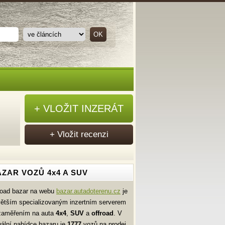
+ VLOŽIT INZERÁT
+ Vložit recenzi
ZAR VOZŮ 4x4 A SUV
road bazar na webu
bazar.autadoterenu.cz
je
větším specializovaným inzertním serverem
zaměřením na auta
4x4
,
SUV
a
offroad
. V
uální nabídce bazaru je
1777
vozů na prodej.