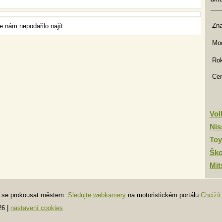
Zn
 nám nepodařilo najít.
Mod
Rok
Ce
Vo
Nis
Toy
Šk
Mit
te se prokousat městem.
Sledujte webkamery
na motoristickém portálu
Chcižít
26
|
nastavení cookies