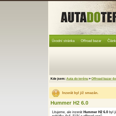
Úvodní stránka
Offroad bazar
Člán
Kde jsem:
Auta do terénu
>
Offroad bazar 4
Inzerát byl již smazán.
Hummer H2 6.0
Litujeme, ale inzerát
Hummer H2 6.0
byl 
nabídky 4x4, SUV a offroad vozů.