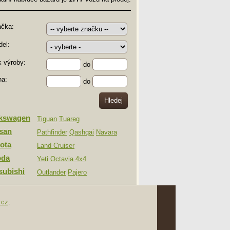
ačka:
el:
 výroby:
do
na:
do
lkswagen
Tiguan
Tuareg
san
Pathfinder
Qashqai
Navara
ota
Land Cruiser
oda
Yeti
Octavia 4x4
subishi
Outlander
Pajero
.cz
.