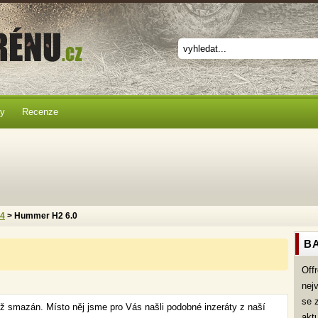
ky
Recenze
x4
> Hummer H2 6.0
BA
Off
nej
se 
již smazán. Místo něj jsme pro Vás našli podobné inzeráty z naší
akt