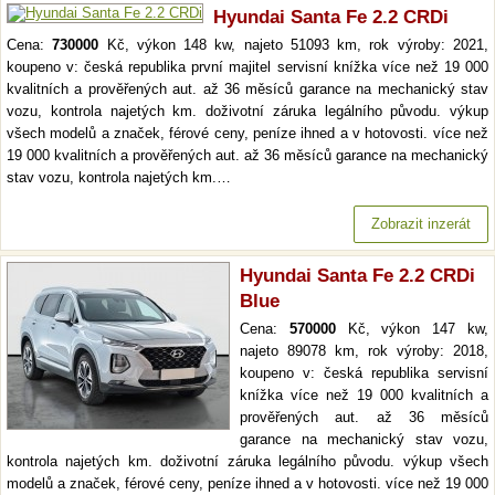
Hyundai Santa Fe 2.2 CRDi
Cena:
730000
Kč, výkon 148 kw, najeto 51093 km, rok výroby: 2021,
koupeno v: česká republika první majitel servisní knížka více než 19 000
kvalitních a prověřených aut. až 36 měsíců garance na mechanický stav
vozu, kontrola najetých km. doživotní záruka legálního původu. výkup
všech modelů a značek, férové ceny, peníze ihned a v hotovosti. více než
19 000 kvalitních a prověřených aut. až 36 měsíců garance na mechanický
stav vozu, kontrola najetých km.…
Zobrazit inzerát
Hyundai Santa Fe 2.2 CRDi
Blue
Cena:
570000
Kč, výkon 147 kw,
najeto 89078 km, rok výroby: 2018,
koupeno v: česká republika servisní
knížka více než 19 000 kvalitních a
prověřených aut. až 36 měsíců
garance na mechanický stav vozu,
kontrola najetých km. doživotní záruka legálního původu. výkup všech
modelů a značek, férové ceny, peníze ihned a v hotovosti. více než 19 000