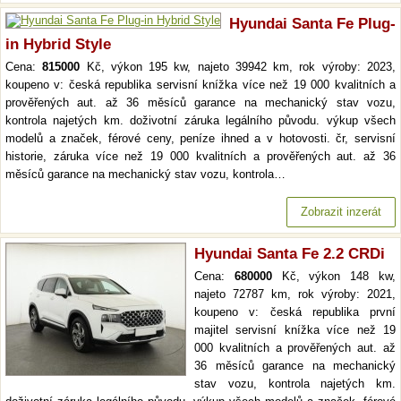
Hyundai Santa Fe Plug-
in Hybrid Style
Cena:
815000
Kč, výkon 195 kw, najeto 39942 km, rok výroby: 2023,
koupeno v: česká republika servisní knížka více než 19 000 kvalitních a
prověřených aut. až 36 měsíců garance na mechanický stav vozu,
kontrola najetých km. doživotní záruka legálního původu. výkup všech
modelů a značek, férové ceny, peníze ihned a v hotovosti. čr, servisní
historie, záruka více než 19 000 kvalitních a prověřených aut. až 36
měsíců garance na mechanický stav vozu, kontrola…
Zobrazit inzerát
Hyundai Santa Fe 2.2 CRDi
Cena:
680000
Kč, výkon 148 kw,
najeto 72787 km, rok výroby: 2021,
koupeno v: česká republika první
majitel servisní knížka více než 19
000 kvalitních a prověřených aut. až
36 měsíců garance na mechanický
stav vozu, kontrola najetých km.