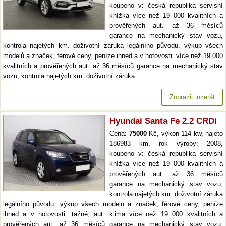
koupeno v: česká republika servisní
knížka více než 19 000 kvalitních a
prověřených aut. až 36 měsíců
garance na mechanický stav vozu,
kontrola najetých km. doživotní záruka legálního původu. výkup všech
modelů a značek, férové ceny, peníze ihned a v hotovosti. více než 19 000
kvalitních a prověřených aut. až 36 měsíců garance na mechanický stav
vozu, kontrola najetých km. doživotní záruka…
Zobrazit inzerát
Hyundai Santa Fe 2.2 CRDi
Cena:
75000
Kč, výkon 114 kw, najeto
186983 km, rok výroby: 2008,
koupeno v: česká republika servisní
knížka více než 19 000 kvalitních a
prověřených aut. až 36 měsíců
garance na mechanický stav vozu,
kontrola najetých km. doživotní záruka
legálního původu. výkup všech modelů a značek, férové ceny, peníze
ihned a v hotovosti. tažné, aut. klima více než 19 000 kvalitních a
prověřených aut. až 36 měsíců garance na mechanický stav vozu,