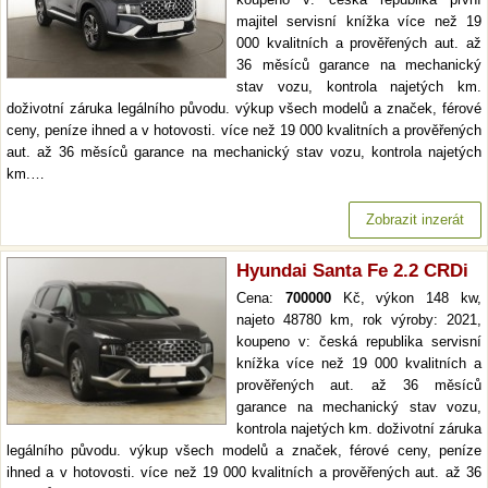
majitel servisní knížka více než 19
000 kvalitních a prověřených aut. až
36 měsíců garance na mechanický
stav vozu, kontrola najetých km.
doživotní záruka legálního původu. výkup všech modelů a značek, férové
ceny, peníze ihned a v hotovosti. více než 19 000 kvalitních a prověřených
aut. až 36 měsíců garance na mechanický stav vozu, kontrola najetých
km.…
Zobrazit inzerát
Hyundai Santa Fe 2.2 CRDi
Cena:
700000
Kč, výkon 148 kw,
najeto 48780 km, rok výroby: 2021,
koupeno v: česká republika servisní
knížka více než 19 000 kvalitních a
prověřených aut. až 36 měsíců
garance na mechanický stav vozu,
kontrola najetých km. doživotní záruka
legálního původu. výkup všech modelů a značek, férové ceny, peníze
ihned a v hotovosti. více než 19 000 kvalitních a prověřených aut. až 36