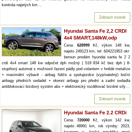
kontrola najetých km.…
Zobrazit inzerát
Hyundai Santa Fe 2,2 CRDI
4x4 SMART,148kW,odp
Cena:
628999
Kč, výkon 148 kw,
najeto 249123 km, tel: 604221953 okr:
beroun prodám hyundai santa fe 2 2
crdi 4x4 smart 148 kw odpočet dph možný ( 519 834 kč bez dph ) 8-
stupňový automat s možností řazení pádly pod volantem v hnědé metalíze
+ maximální výbavě - airbag řidiče a spolujezdce (vypínatelný) boční
airbagy předních sedadel + okenní airbagy pro přední a zadní sedadla
antiblokovací brzdový systém abs + elektronický rozdělovač brzdné síly…
Zobrazit inzerát
Hyundai Santa Fe 2.2 CRDi
Cena:
720000
Kč, výkon 142 kw,
najeto 48991 km, rok výroby: 2023,
koupeno v: česká republika první