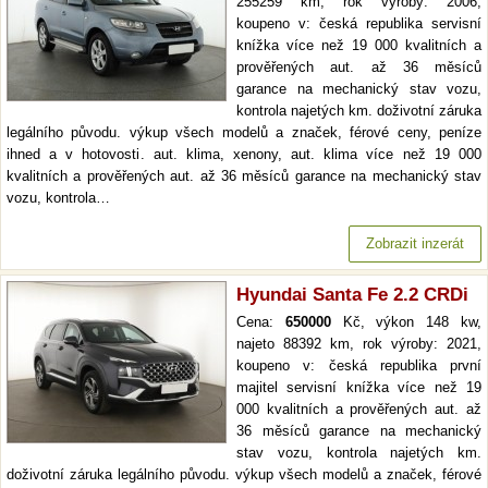
255259 km, rok výroby: 2006,
koupeno v: česká republika servisní
knížka více než 19 000 kvalitních a
prověřených aut. až 36 měsíců
garance na mechanický stav vozu,
kontrola najetých km. doživotní záruka
legálního původu. výkup všech modelů a značek, férové ceny, peníze
ihned a v hotovosti. aut. klima, xenony, aut. klima více než 19 000
kvalitních a prověřených aut. až 36 měsíců garance na mechanický stav
vozu, kontrola…
Zobrazit inzerát
Hyundai Santa Fe 2.2 CRDi
Cena:
650000
Kč, výkon 148 kw,
najeto 88392 km, rok výroby: 2021,
koupeno v: česká republika první
majitel servisní knížka více než 19
000 kvalitních a prověřených aut. až
36 měsíců garance na mechanický
stav vozu, kontrola najetých km.
doživotní záruka legálního původu. výkup všech modelů a značek, férové