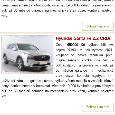
doživotní záruka legálního původu. výkup všech modelů a značek, férové
ceny, peníze ihned a v hotovosti. více než 19 000 kvalitních a prověřených
aut. až 36 měsíců garance na mechanický stav vozu, kontrola najetých
km.…
Zobrazit inzerát
Hyundai Santa Fe 2.2 CRDi
Cena:
650000
Kč, výkon 148 kw,
najeto 97193 km, rok výroby: 2021,
koupeno v: česká republika první
majitel servisní knížka více než 19
000 kvalitních a prověřených aut. až
36 měsíců garance na mechanický
stav vozu, kontrola najetých km.
doživotní záruka legálního původu. výkup všech modelů a značek, férové
ceny, peníze ihned a v hotovosti. více než 19 000 kvalitních a prověřených
aut. až 36 měsíců garance na mechanický stav vozu, kontrola najetých
km.…
Zobrazit inzerát