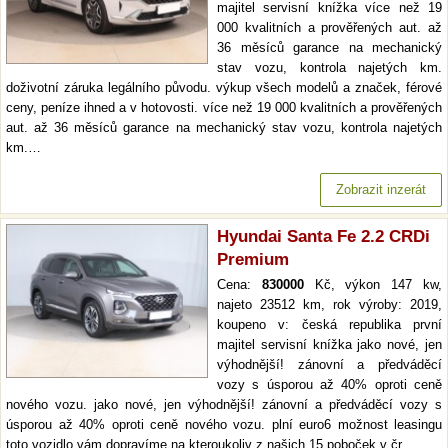
majitel servisní knížka více než 19
000 kvalitních a prověřených aut. až
36 měsíců garance na mechanický
stav vozu, kontrola najetých km.
doživotní záruka legálního původu. výkup všech modelů a značek, férové
ceny, peníze ihned a v hotovosti. více než 19 000 kvalitních a prověřených
aut. až 36 měsíců garance na mechanický stav vozu, kontrola najetých
km.…
Zobrazit inzerát
Hyundai Santa Fe 2.2 CRDi
Premium
Cena:
830000
Kč, výkon 147 kw,
najeto 23512 km, rok výroby: 2019,
koupeno v: česká republika první
majitel servisní knížka jako nové, jen
výhodnější! zánovní a předváděcí
vozy s úsporou až 40% oproti ceně
nového vozu. jako nové, jen výhodnější! zánovní a předváděcí vozy s
úsporou až 40% oproti ceně nového vozu. plní euro6 možnost leasingu
toto vozidlo vám dopravíme na kteroukoliv z našich 15 poboček v čr.