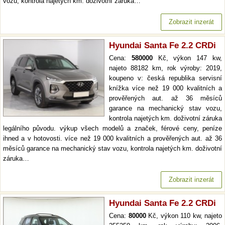
vozu, kontrola najetých km. doživotní záruka…
Zobrazit inzerát
Hyundai Santa Fe 2.2 CRDi
Cena:
580000
Kč, výkon 147 kw,
najeto 88182 km, rok výroby: 2019,
koupeno v: česká republika servisní
knížka více než 19 000 kvalitních a
prověřených aut. až 36 měsíců
garance na mechanický stav vozu,
kontrola najetých km. doživotní záruka
legálního původu. výkup všech modelů a značek, férové ceny, peníze
ihned a v hotovosti. více než 19 000 kvalitních a prověřených aut. až 36
měsíců garance na mechanický stav vozu, kontrola najetých km. doživotní
záruka…
Zobrazit inzerát
Hyundai Santa Fe 2.2 CRDi
Cena:
80000
Kč, výkon 110 kw, najeto