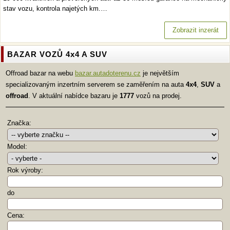
stav vozu, kontrola najetých km.…
Zobrazit inzerát
BAZAR VOZŮ 4x4 A SUV
Offroad bazar na webu
bazar.autadoterenu.cz
je největším
specializovaným inzertním serverem se zaměřením na auta
4x4
,
SUV
a
offroad
. V aktuální nabídce bazaru je
1777
vozů na prodej.
Značka:
Model:
Rok výroby:
do
Cena: