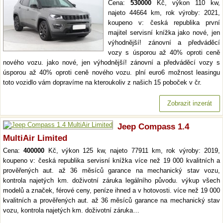
Cena:
530000
Kč, výkon 110 kw,
najeto 44664 km, rok výroby: 2021,
koupeno v: česká republika první
majitel servisní knížka jako nové, jen
výhodnější! zánovní a předváděcí
vozy s úsporou až 40% oproti ceně
nového vozu. jako nové, jen výhodnější! zánovní a předváděcí vozy s
úsporou až 40% oproti ceně nového vozu. plní euro6 možnost leasingu
toto vozidlo vám dopravíme na kteroukoliv z našich 15 poboček v čr.
Zobrazit inzerát
Jeep Compass 1.4
MultiAir Limited
Cena:
400000
Kč, výkon 125 kw, najeto 77911 km, rok výroby: 2019,
koupeno v: česká republika servisní knížka více než 19 000 kvalitních a
prověřených aut. až 36 měsíců garance na mechanický stav vozu,
kontrola najetých km. doživotní záruka legálního původu. výkup všech
modelů a značek, férové ceny, peníze ihned a v hotovosti. více než 19 000
kvalitních a prověřených aut. až 36 měsíců garance na mechanický stav
vozu, kontrola najetých km. doživotní záruka…