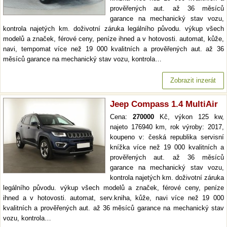
prověřených aut. až 36 měsíců
garance na mechanický stav vozu,
kontrola najetých km. doživotní záruka legálního původu. výkup všech
modelů a značek, férové ceny, peníze ihned a v hotovosti. automat, kůže,
navi, tempomat více než 19 000 kvalitních a prověřených aut. až 36
měsíců garance na mechanický stav vozu, kontrola…
Zobrazit inzerát
Jeep Compass 1.4 MultiAir
Cena:
270000
Kč, výkon 125 kw,
najeto 176940 km, rok výroby: 2017,
koupeno v: česká republika servisní
knížka více než 19 000 kvalitních a
prověřených aut. až 36 měsíců
garance na mechanický stav vozu,
kontrola najetých km. doživotní záruka
legálního původu. výkup všech modelů a značek, férové ceny, peníze
ihned a v hotovosti. automat, serv.kniha, kůže, navi více než 19 000
kvalitních a prověřených aut. až 36 měsíců garance na mechanický stav
vozu, kontrola…