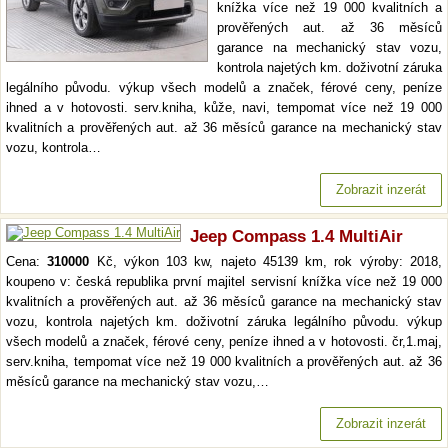
knížka více než 19 000 kvalitních a
prověřených aut. až 36 měsíců
garance na mechanický stav vozu,
kontrola najetých km. doživotní záruka
legálního původu. výkup všech modelů a značek, férové ceny, peníze
ihned a v hotovosti. serv.kniha, kůže, navi, tempomat více než 19 000
kvalitních a prověřených aut. až 36 měsíců garance na mechanický stav
vozu, kontrola…
Zobrazit inzerát
Jeep Compass 1.4 MultiAir
Cena:
310000
Kč, výkon 103 kw, najeto 45139 km, rok výroby: 2018,
koupeno v: česká republika první majitel servisní knížka více než 19 000
kvalitních a prověřených aut. až 36 měsíců garance na mechanický stav
vozu, kontrola najetých km. doživotní záruka legálního původu. výkup
všech modelů a značek, férové ceny, peníze ihned a v hotovosti. čr,1.maj,
serv.kniha, tempomat více než 19 000 kvalitních a prověřených aut. až 36
měsíců garance na mechanický stav vozu,…
Zobrazit inzerát