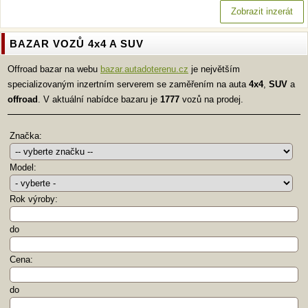
Zobrazit inzerát
BAZAR VOZŮ 4x4 A SUV
Offroad bazar na webu
bazar.autadoterenu.cz
je největším
specializovaným inzertním serverem se zaměřením na auta
4x4
,
SUV
a
offroad
. V aktuální nabídce bazaru je
1777
vozů na prodej.
Značka:
Model:
Rok výroby:
do
Cena:
do