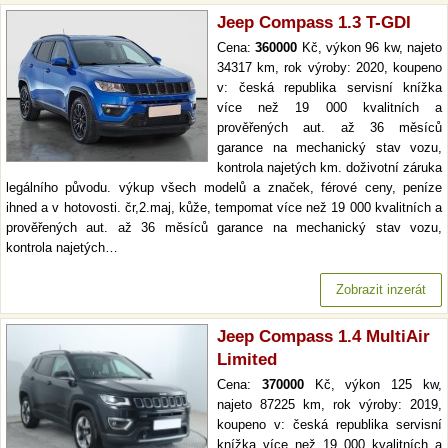
Jeep Compass 1.3 T-GDI
Cena:
360000
Kč, výkon 96 kw, najeto
34317 km, rok výroby: 2020, koupeno
v: česká republika servisní knížka
více než 19 000 kvalitních a
prověřených aut. až 36 měsíců
garance na mechanický stav vozu,
kontrola najetých km. doživotní záruka
legálního původu. výkup všech modelů a značek, férové ceny, peníze
ihned a v hotovosti. čr,2.maj, kůže, tempomat více než 19 000 kvalitních a
prověřených aut. až 36 měsíců garance na mechanický stav vozu,
kontrola najetých…
Zobrazit inzerát
Jeep Compass 1.4 MultiAir
Limited
Cena:
370000
Kč, výkon 125 kw,
najeto 87225 km, rok výroby: 2019,
koupeno v: česká republika servisní
knížka více než 19 000 kvalitních a