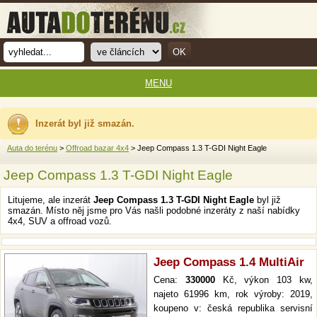
MENU
Inzerát byl již smazán.
Auta do terénu
>
Offroad bazar 4x4
> Jeep Compass 1.3 T-GDI Night Eagle
Jeep Compass 1.3 T-GDI Night Eagle
Litujeme, ale inzerát
Jeep Compass 1.3 T-GDI Night Eagle
byl již
smazán. Místo něj jsme pro Vás našli podobné inzeráty z naší nabídky
4x4, SUV a offroad vozů.
Jeep Compass 1.4 MultiAir
Cena:
330000
Kč, výkon 103 kw,
najeto 61996 km, rok výroby: 2019,
koupeno v: česká republika servisní