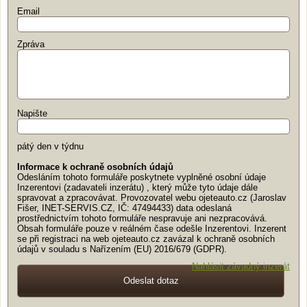
Email
Zpráva
Napište
pátý den v týdnu
Informace k ochraně osobních údajů
Odesláním tohoto formuláře poskytnete vyplněné osobní údaje
Inzerentovi (zadavateli inzerátu) , který může tyto údaje dále
spravovat a zpracovávat. Provozovatel webu ojeteauto.cz (Jaroslav
Fišer, INET-SERVIS.CZ, IČ: 47494433) data odeslaná
prostřednictvím tohoto formuláře nespravuje ani nezpracovává.
Obsah formuláře pouze v reálném čase odešle Inzerentovi. Inzerent
se při registraci na web ojeteauto.cz zavázal k ochraně osobních
údajů v souladu s Nařízením (EU) 2016/679 (GDPR).
Nahlásit závadný inzerát