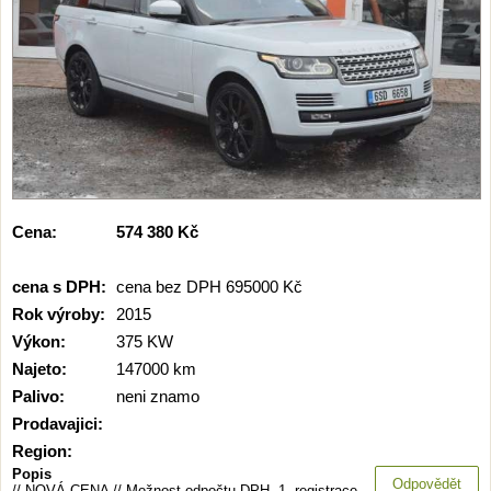
Cena:
574 380 Kč
cena s DPH:
cena bez DPH
695000 Kč
Rok výroby:
2015
Výkon:
375 KW
Najeto:
147000 km
Palivo:
neni znamo
Prodavajici:
Region:
Popis
Odpovědět
// NOVÁ CENA // Možnost odpočtu DPH. 1. registrace