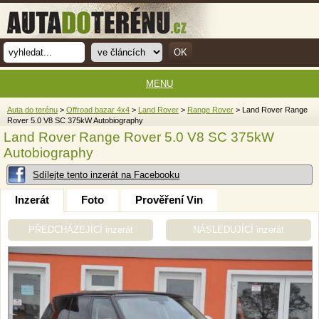
MENU
Auta do terénu
>
Offroad bazar 4x4
>
Land Rover
>
Range Rover
> Land Rover Range
Rover 5.0 V8 SC 375kW Autobiography
Land Rover Range Rover 5.0 V8 SC 375kW
Autobiography
Sdílejte tento inzerát na Facebooku
Inzerát
Foto
Prověření Vin
PŘEDCHÁZEJÍCÍ inzerát
NÁSLEDUJÍCÍ inzerát