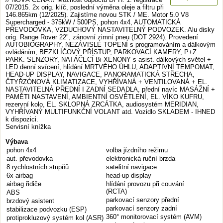
07/2015. 2x orig. klíč, poslední výměna oleje a filtru při
146.865km (12/2025). Zajistíme novou STK / ME. Motor 5.0 V8
Supercharged - 375kW / 500PS, pohon 4x4, AUTOMATICKÁ
PŘEVODOVKA, VZDUCHOVÝ NASTAVITELNÝ PODVOZEK. Alu disky
orig. Range Rover 22", zánovní zimní pneu (DOT 2924). Provedení
AUTOBIOGRAPHY, NEZÁVISLÉ TOPENÍ s programováním a dálkovým
ovládáním, BEZKLÍČOVÝ PŘÍSTUP, PARKOVACÍ KAMERY, P+Z
PARK. SENZORY, NATÁČECÍ Bi-XENONY s asist. dálkových světel +
LED denní svícení, hlídání MRTVÉHO ÚHLU, ADAPTIVNÍ TEMPOMAT,
HEAD-UP DISPLAY, NAVIGACE, PANORAMATICKÁ STŘECHA,
ČTYŘZÓNOVÁ KLIMATIZACE, VYHŘÍVANÁ + VENTILOVANÁ + EL.
NASTAVITELNÁ PŘEDNÍ I ZADNÍ SEDADLA, přední navíc MASÁŽNÍ +
PAMĚTI NASTAVENÍ, AMBIENTNÍ OSVĚTLENÍ, EL. VÍKO KUFRU,
rezervní kolo, EL. SKLOPNÁ ZRCÁTKA, audiosystém MERIDIAN,
VYHŘÍVANÝ MULTIFUNKČNÍ VOLANT atd. Vozidlo SKLADEM - IHNED
k dispozici.
Servisní knížka
Výbava
pohon 4x4
volba jízdního režimu
aut. převodovka
elektronická ruční brzda
8 rychlostních stupňů
satelitní navigace
6x airbag
head-up display
airbag řidiče
hlídání provozu při couvání
(RCTA)
ABS
parkovací senzory přední
brzdový asistent
parkovací senzory zadní
stabilizace podvozku (ESP)
360° monitorovací systém (AVM)
protiprokluzový systém kol (ASR)