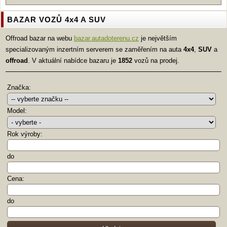
BAZAR VOZŮ 4x4 A SUV
Offroad bazar na webu
bazar.autadoterenu.cz
je největším
specializovaným inzertním serverem se zaměřením na auta
4x4
,
SUV
a
offroad
. V aktuální nabídce bazaru je
1852
vozů na prodej.
Značka:
Model:
Rok výroby:
do
Cena:
do