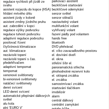
parkovací asistent
regulace rychlosti při jízdě ze
svahu
bezklíčové startování
asistent rozjezdu do kopce (HSA)
bezklíčové odemykání
hlídání mrtvého úhlu
senzor světel
asistent jízdy v koloně
senzor stěračů
asistent změny jízdního pruhu
nastavitelný volant
aut. zabrzdění v kopci
multifunkční volant
regulace výšky podvozku
vyhřívaný volant
regulace tuhosti podvozku
řazení pádly pod volantem
adaptivní regulace podvozku
hands free
posilovač řízení
bluetooth
čtyřzónová klimatizace
DVD přehrávač
aut. klimatizace
el. víko zavazadlového prostoru
nezávislé topení
el. dovírání dveří
nezávislé topení s čas.
el. okna
předehřívačem
střešní šíbr el.
adaptivní tempomat
panoramatická střecha
tempomat
plnohodnotné rezervní kolo
xenonové světlomety
el. sklopná zrcátka
bi-xenonové světlomety
el. zrcátka
natáčecí světlomety
samostmívací zrcátka
denní svícení
startování tlačítkem
LED denní svícení
imobilizér
automatické přepínání dálkových
alarm
světel
centrál dálkový
alu kola
centrální zamykání
plní 'EURO V'
potahy kůže