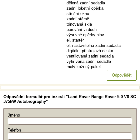
dělená zadní sedadla
zadní loketní opěrka
střešní okno
zadní stěrač
tónovaná skla
pérování vzduch
výsuvné opěrky hlav
el. startér
el. nastavitelná zadní sedadla
digitální přístrojová deska
ventilovaná zadní sedadla
vyhřívaná zadní sedadla
malý kožený paket
Odpovědět
Odpovědní formulář pro inzerát "Land Rover Range Rover 5.0 V8 SC
375kW Autobiography"
Jméno
Telefon