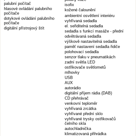
palubní počítač
isofix
hlasové ovládání palubního
kožené čalounění
počítače
ambientní osvětlení interiéru
dotykové ovládání palubního
vyhřívaná sedadla
počítače
el. seřiditelná sedadla
digitální přístrojový štít
sedadla s funkcí masáže - přední
odvětrávaná sedadla
výškově nastavitelná sedadla
paměť nastavení sedadla řidiče
polohovací sedadla
senzor tlaku v pneumatikách
zadní světla LED
ostřikovače světlometů
mlhovky
USB
AUX
autorádio
digitální příjem rádia (DAB)
CD přehrávač
venkovní teploměr
vyhřívaná zrcátka
vyhřívané přední sklo
vyhřívané trysky ostřikovačů
čelního skla
autochladnička
klimatizovaná přihrádka