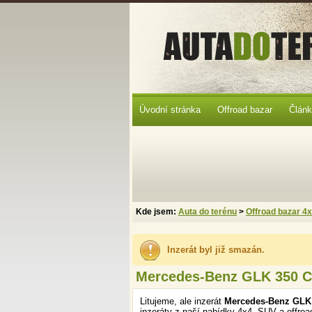
Úvodní stránka
Offroad bazar
Člán
Kde jsem:
Auta do terénu
>
Offroad bazar 4
Inzerát byl již smazán.
Mercedes-Benz GLK 350 C
Litujeme, ale inzerát
Mercedes-Benz GLK
inzeráty z naší nabídky 4x4, SUV a offroa