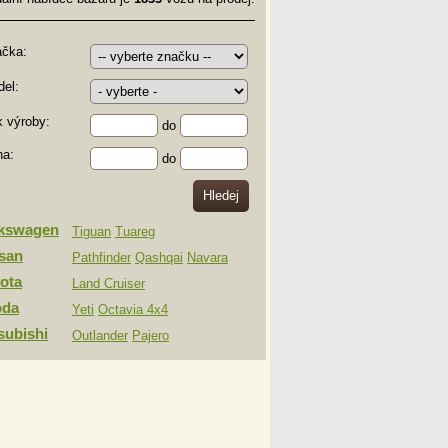
ačka:
el:
 výroby:
do
na:
do
lkswagen
Tiguan
Tuareg
san
Pathfinder
Qashqai
Navara
ota
Land Cruiser
oda
Yeti
Octavia 4x4
subishi
Outlander
Pajero