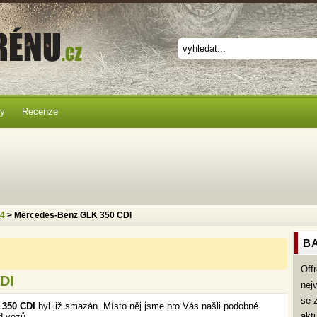
ky
Recenze
x4
> Mercedes-Benz GLK 350 CDI
BA
Off
DI
nej
se 
 350 CDI
byl již smazán. Místo něj jsme pro Vás našli podobné
akt
d vozů.