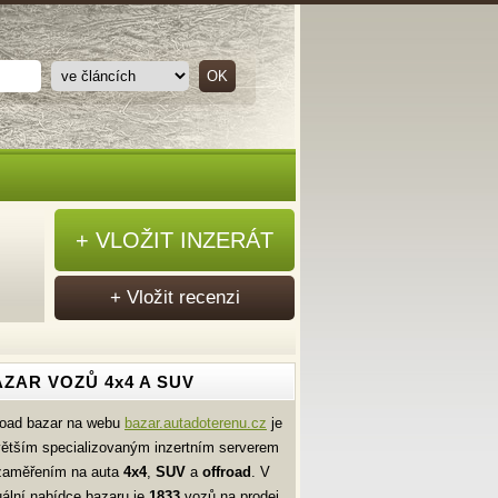
+ VLOŽIT INZERÁT
+ Vložit recenzi
ZAR VOZŮ 4x4 A SUV
road bazar na webu
bazar.autadoterenu.cz
je
větším specializovaným inzertním serverem
zaměřením na auta
4x4
,
SUV
a
offroad
. V
uální nabídce bazaru je
1833
vozů na prodej.