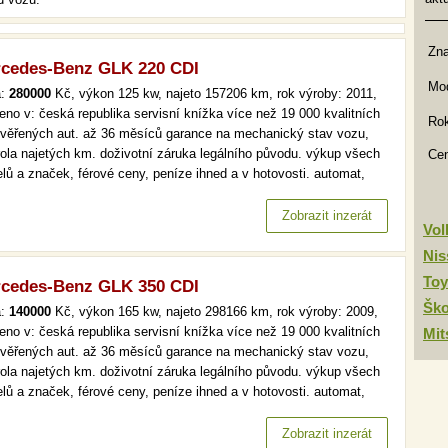
Zn
cedes-Benz GLK 220 CDI
Mod
a:
280000
Kč, výkon 125 kw, najeto 157206 km, rok výroby: 2011,
eno v: česká republika servisní knížka více než 19 000 kvalitních
Rok
ověřených aut. až 36 měsíců garance na mechanický stav vozu,
rola najetých km. doživotní záruka legálního původu. výkup všech
Ce
lů a značek, férové ceny, peníze ihned a v hotovosti. automat,
.kniha, kůže, navi více než 19 000 kvalitních a prověřených aut. až
ěsíců garance na mechanický stav vozu, kontrola…
Zobrazit inzerát
Vo
Nis
Toy
cedes-Benz GLK 350 CDI
Šk
a:
140000
Kč, výkon 165 kw, najeto 298166 km, rok výroby: 2009,
eno v: česká republika servisní knížka více než 19 000 kvalitních
Mit
ověřených aut. až 36 měsíců garance na mechanický stav vozu,
rola najetých km. doživotní záruka legálního původu. výkup všech
lů a značek, férové ceny, peníze ihned a v hotovosti. automat,
 klima, tempomat více než 19 000 kvalitních a prověřených aut. až
ěsíců garance na mechanický stav vozu, kontrola…
Zobrazit inzerát