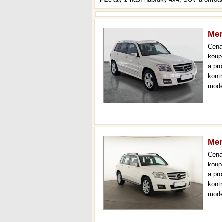
Mer
Cen
koup
a pr
kont
mode
serv
36 m
Mer
Cen
koup
a pr
kont
mode
aut.
36 m