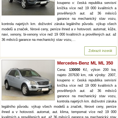
koupeno v: česká republika servisní
knížka více než 19 000 kvalitních a
prověřených aut. až 36 měsíců
garance na mechanický stav vozu,
kontrola najetých km. doživotní záruka legálního původu. výkup všech
modelů a značek, férové ceny, peníze ihned a v hotovosti. automat, kůže,
navi, xenony, bi-xenony více než 19 000 kvalitních a prověřených aut. až
36 měsíců garance na mechanický stav vozu,…
Zobrazit inzerát
Mercedes-Benz ML ML 350
Cena:
130000
Kč, výkon 200 kw,
najeto 207630 km, rok výroby: 2007,
koupeno v: česká republika servisní
knížka více než 19 000 kvalitních a
prověřených aut. až 36 měsíců
garance na mechanický stav vozu,
kontrola najetých km. doživotní záruka
legálního původu. výkup všech modelů a značek, férové ceny, peníze
ihned a v hotovosti. automat, aut. klima, tempomat více než 19 000
kvalitních a prověřených aut. až 36 měsíců garance na mechanický stav