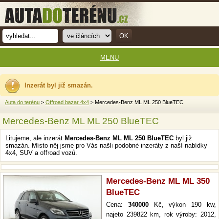
MENU
Inzerát byl již smazán.
Auta do terénu
>
Offroad bazar 4x4
> Mercedes-Benz ML ML 250 BlueTEC
Mercedes-Benz ML ML 250 BlueTEC
Litujeme, ale inzerát
Mercedes-Benz ML ML 250 BlueTEC
byl již
smazán. Místo něj jsme pro Vás našli podobné inzeráty z naší nabídky
4x4, SUV a offroad vozů.
Mercedes-Benz ML ML 350
BlueTEC
Cena:
340000
Kč, výkon 190 kw,
najeto 239822 km, rok výroby: 2012,