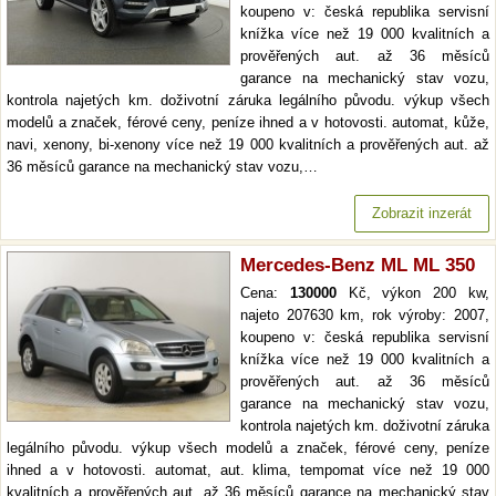
koupeno v: česká republika servisní
knížka více než 19 000 kvalitních a
prověřených aut. až 36 měsíců
garance na mechanický stav vozu,
kontrola najetých km. doživotní záruka legálního původu. výkup všech
modelů a značek, férové ceny, peníze ihned a v hotovosti. automat, kůže,
navi, xenony, bi-xenony více než 19 000 kvalitních a prověřených aut. až
36 měsíců garance na mechanický stav vozu,…
Zobrazit inzerát
Mercedes-Benz ML ML 350
Cena:
130000
Kč, výkon 200 kw,
najeto 207630 km, rok výroby: 2007,
koupeno v: česká republika servisní
knížka více než 19 000 kvalitních a
prověřených aut. až 36 měsíců
garance na mechanický stav vozu,
kontrola najetých km. doživotní záruka
legálního původu. výkup všech modelů a značek, férové ceny, peníze
ihned a v hotovosti. automat, aut. klima, tempomat více než 19 000
kvalitních a prověřených aut. až 36 měsíců garance na mechanický stav