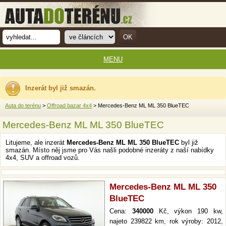
MENU
Inzerát byl již smazán.
Auta do terénu
>
Offroad bazar 4x4
> Mercedes-Benz ML ML 350 BlueTEC
Mercedes-Benz ML ML 350 BlueTEC
Litujeme, ale inzerát
Mercedes-Benz ML ML 350 BlueTEC
byl již
smazán. Místo něj jsme pro Vás našli podobné inzeráty z naší nabídky
4x4, SUV a offroad vozů.
Mercedes-Benz ML ML 350
BlueTEC
Cena:
340000
Kč, výkon 190 kw,
najeto 239822 km, rok výroby: 2012,