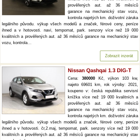
prověřených aut. až 36 měsíců
garance na mechanický stav vozu,
kontrola najetých km. doživotní záruka
legálního původu. výkup všech modelů a značek, férové ceny, peníze
ihned a v hotovosti. navi, tempomat, park. senzory více než 19 000
kvalitních a prověřených aut. až 36 měsíců garance na mechanický stav
vozu, kontrola…
Zobrazit inzerát
Nissan Qashqai 1.3 DIG-T
Cena:
380000
Kč, výkon 103 kw,
najeto 69601 km, rok výroby: 2021,
koupeno v: česká republika servisní
knížka více než 19 000 kvalitních a
prověřených aut. až 36 měsíců
garance na mechanický stav vozu,
kontrola najetých km. doživotní záruka
legálního původu. výkup všech modelů a značek, férové ceny, peníze
ihned a v hotovosti. čr,2.maj, tempomat, park. senzory více než 19 000
kvalitních a prověřených aut. až 36 měsíců garance na mechanický stav