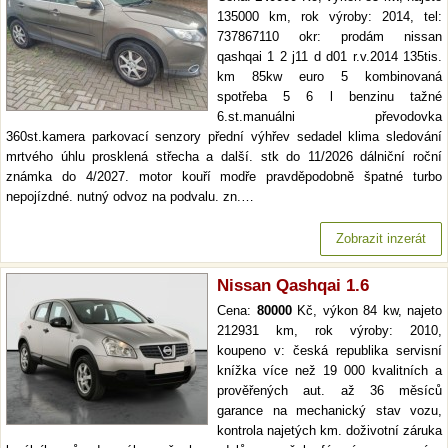
135000 km, rok výroby: 2014, tel:
737867110 okr: prodám nissan
qashqai 1 2 j11 d d01 r.v.2014 135tis.
km 85kw euro 5 kombinovaná
spotřeba 5 6 l benzinu tažné
6.st.manuálni převodovka
360st.kamera parkovací senzory přední výhřev sedadel klima sledování
mrtvého úhlu prosklená střecha a další. stk do 11/2026 dálniční roční
známka do 4/2027. motor kouří modře pravděpodobně špatné turbo
nepojízdné. nutný odvoz na podvalu. zn.…
Zobrazit inzerát
Nissan Qashqai 1.6
Cena:
80000
Kč, výkon 84 kw, najeto
212931 km, rok výroby: 2010,
koupeno v: česká republika servisní
knížka více než 19 000 kvalitních a
prověřených aut. až 36 měsíců
garance na mechanický stav vozu,
kontrola najetých km. doživotní záruka