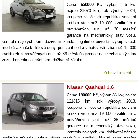
Cena:
650000
Kč, výkon 116 kw,
najeto 23070 km, rok výroby: 2024,
koupeno v: česká republika servisní
knížka více než 19 000 kvalitních a
prověřených aut. až 36 měsíců
garance na mechanický stav vozu,
kontrola najetých km. doživotní záruka legálního původu. výkup všech
modelů a značek, férové ceny, peníze ihned a v hotovosti. více než 19 000
kvalitních a prověřených aut. až 36 měsíců garance na mechanický stav
vozu, kontrola najetých km. doživotní záruka…
Zobrazit inzerát
Nissan Qashqai 1.6
Cena:
190000
Kč, výkon 86 kw, najeto
121815 km, rok výroby: 2013,
koupeno v: česká republika servisní
knížka více než 19 000 kvalitních a
prověřených aut. až 36 měsíců
garance na mechanický stav vozu,
kontrola najetých km. doživotní záruka