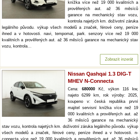
knížka více než 19 000 kvalitních a
prověřených aut. až 36 měsíců
garance na mechanický stav vozu,
kontrola najetých km. doživotní záruka
legálního původu. výkup všech modelů a značek, férové ceny, peníze
ihned a v hotovosti. navi, tempomat, park. senzory více než 19 000
kvalitních a prověřených aut. až 36 měsíců garance na mechanický stav
vozu, kontrola…
Zobrazit inzerát
Nissan Qashqai 1.3 DIG-T
MHEV N-Connecta
Cena:
680000
Kč, výkon 116 kw,
najeto 6299 km, rok výroby: 2025,
koupeno v: česká republika první
majitel servisní knížka více než 19
000 kvalitních a prověřených aut. až
36 měsíců garance na mechanický
stav vozu, kontrola najetých km. doživotní záruka legálního původu. výkup
všech modelů a značek, férové ceny, peníze ihned a v hotovosti. n-
connecta více než 19 000 kvalitních a prověřených aut. až 36 měsíců