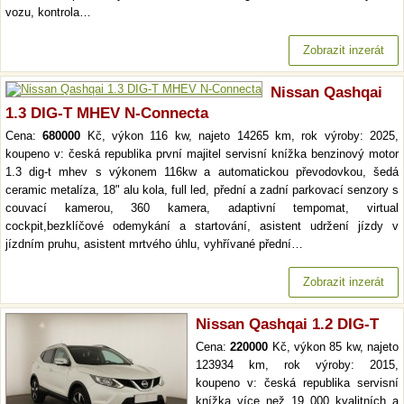
vozu, kontrola…
Zobrazit inzerát
Nissan Qashqai
1.3 DIG-T MHEV N-Connecta
Cena:
680000
Kč, výkon 116 kw, najeto 14265 km, rok výroby: 2025,
koupeno v: česká republika první majitel servisní knížka benzinový motor
1.3 dig-t mhev s výkonem 116kw a automatickou převodovkou, šedá
ceramic metalíza, 18" alu kola, full led, přední a zadní parkovací senzory s
couvací kamerou, 360 kamera, adaptivní tempomat, virtual
cockpit,bezklíčové odemykání a startování, asistent udržení jízdy v
jízdním pruhu, asistent mrtvého úhlu, vyhřívané přední…
Zobrazit inzerát
Nissan Qashqai 1.2 DIG-T
Cena:
220000
Kč, výkon 85 kw, najeto
123934 km, rok výroby: 2015,
koupeno v: česká republika servisní
knížka více než 19 000 kvalitních a