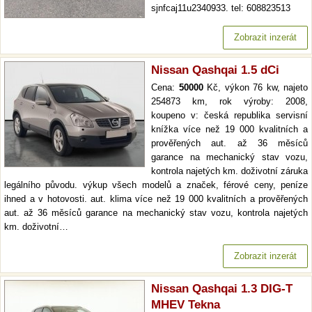
sjnfcaj11u2340933. tel: 608823513
Zobrazit inzerát
Nissan Qashqai 1.5 dCi
Cena:
50000
Kč, výkon 76 kw, najeto
254873 km, rok výroby: 2008,
koupeno v: česká republika servisní
knížka více než 19 000 kvalitních a
prověřených aut. až 36 měsíců
garance na mechanický stav vozu,
kontrola najetých km. doživotní záruka
legálního původu. výkup všech modelů a značek, férové ceny, peníze
ihned a v hotovosti. aut. klima více než 19 000 kvalitních a prověřených
aut. až 36 měsíců garance na mechanický stav vozu, kontrola najetých
km. doživotní…
Zobrazit inzerát
Nissan Qashqai 1.3 DIG-T
MHEV Tekna