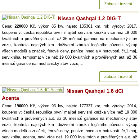
Zobrazit inzerát
Nissan Qashqai 1.2 DIG-T
Cena:
220000
Kč, výkon 85 kw, najeto 135361 km, rok výroby: 2017,
koupeno v: česká republika první majitel servisní knížka více než 19 000
kvalitních a prověřených aut. až 36 měsíců garance na mechanický stav
vozu, kontrola najetých km. doživotní záruka legálního původu. výkup
všech modelů a značek, férové ceny, peníze ihned a v hotovosti. čr,1.maj,
serv.kniha, tempomat více než 19 000 kvalitních a prověřených aut. až 36
měsíců garance na mechanický stav vozu,…
Zobrazit inzerát
Nissan Qashqai 1.6 dCi
Acenta
Cena:
190000
Kč, výkon 96 kw, najeto 177337 km, rok výroby: 2014,
koupeno v: česká republika první majitel servisní knížka více než 19 000
kvalitních a prověřených aut. až 36 měsíců garance na mechanický stav
vozu, kontrola najetých km. doživotní záruka legálního původu. výkup
všech modelů a značek, férové ceny, peníze ihned a v hotovosti. čr,1.maj,
serv.kniha, acenta, navi více než 19 000 kvalitních a prověřených aut. až