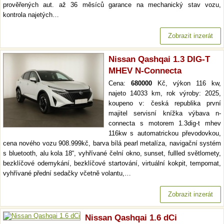
prověřených aut. až 36 měsíců garance na mechanický stav vozu,
kontrola najetých…
Zobrazit inzerát
Nissan Qashqai 1.3 DIG-T
MHEV N-Connecta
Cena:
680000
Kč, výkon 116 kw,
najeto 14033 km, rok výroby: 2025,
koupeno v: česká republika první
majitel servisní knížka výbava n-
connecta s motorem 1.3dig-t mhev
116kw s automatrickou převodovkou,
cena nového vozu 908.999kč, barva bílá pearl metalíza, navigační systém
s bluetooth, alu kola 18“, vyhřívané čelní okno, sunset, fullled světlomety,
bezklíčové odemykání, bezklíčové startování, virtuální kokpit, tempomat,
vyhřívané přední sedačky včetně volantu,…
Zobrazit inzerát
Nissan Qashqai 1.6 dCi