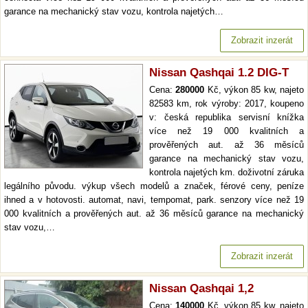
garance na mechanický stav vozu, kontrola najetých…
Zobrazit inzerát
Nissan Qashqai 1.2 DIG-T
Cena:
280000
Kč, výkon 85 kw, najeto
82583 km, rok výroby: 2017, koupeno
v: česká republika servisní knížka
více než 19 000 kvalitních a
prověřených aut. až 36 měsíců
garance na mechanický stav vozu,
kontrola najetých km. doživotní záruka
legálního původu. výkup všech modelů a značek, férové ceny, peníze
ihned a v hotovosti. automat, navi, tempomat, park. senzory více než 19
000 kvalitních a prověřených aut. až 36 měsíců garance na mechanický
stav vozu,…
Zobrazit inzerát
Nissan Qashqai 1,2
Cena:
140000
Kč, výkon 85 kw, najeto