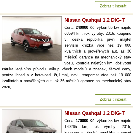
Zobrazit inzerát
Nissan Qashqai 1.2 DIG-T
Cena:
240000
Kč, výkon 85 kw, najeto
63594 km, rok výroby: 2016, koupeno
v: česká republika první majitel
servisní knížka více než 19 000
kvalitních a prověřených aut. až 36
měsíců garance na mechanický stav
vozu, kontrola najetých km. doživotní
záruka legálního původu. výkup všech modelů a značek, férové ceny,
peníze ihned a v hotovosti. čr,1.maj, navi, tempomat více než 19 000
kvalitních a prověřených aut. až 36 měsíců garance na mechanický stav
vozu,…
Zobrazit inzerát
Nissan Qashqai 1.2 DIG-T
Cena:
170000
Kč, výkon 85 kw, najeto
180265 km, rok výroby: 2015,
koupeno v: česká republika servisní