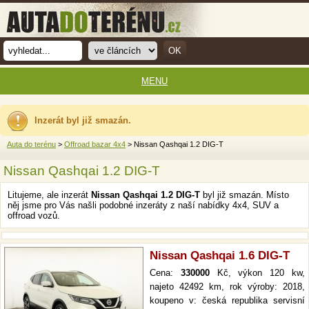
MENU
Inzerát byl již smazán.
Auta do terénu
>
Offroad bazar 4x4
> Nissan Qashqai 1.2 DIG-T
Nissan Qashqai 1.2 DIG-T
Litujeme, ale inzerát
Nissan Qashqai 1.2 DIG-T
byl již smazán. Místo
něj jsme pro Vás našli podobné inzeráty z naší nabídky 4x4, SUV a
offroad vozů.
Nissan Qashqai 1.6 DIG-T
Cena:
330000
Kč, výkon 120 kw,
najeto 42492 km, rok výroby: 2018,
koupeno v: česká republika servisní