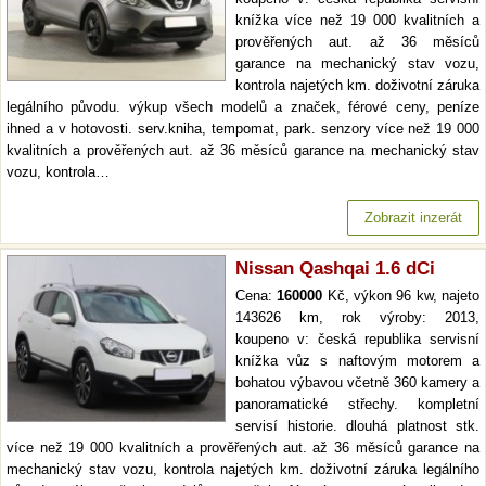
knížka více než 19 000 kvalitních a
prověřených aut. až 36 měsíců
garance na mechanický stav vozu,
kontrola najetých km. doživotní záruka
legálního původu. výkup všech modelů a značek, férové ceny, peníze
ihned a v hotovosti. serv.kniha, tempomat, park. senzory více než 19 000
kvalitních a prověřených aut. až 36 měsíců garance na mechanický stav
vozu, kontrola…
Zobrazit inzerát
Nissan Qashqai 1.6 dCi
Cena:
160000
Kč, výkon 96 kw, najeto
143626 km, rok výroby: 2013,
koupeno v: česká republika servisní
knížka vůz s naftovým motorem a
bohatou výbavou včetně 360 kamery a
panoramatické střechy. kompletní
servisí historie. dlouhá platnost stk.
více než 19 000 kvalitních a prověřených aut. až 36 měsíců garance na
mechanický stav vozu, kontrola najetých km. doživotní záruka legálního