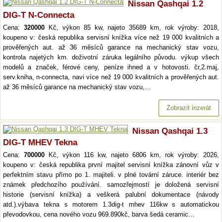
Nissan Qashqai 1.2
DIG-T N-Connecta
Cena:
320000
Kč, výkon 85 kw, najeto 35689 km, rok výroby: 2018,
koupeno v: česká republika servisní knížka více než 19 000 kvalitních a
prověřených aut. až 36 měsíců garance na mechanický stav vozu,
kontrola najetých km. doživotní záruka legálního původu. výkup všech
modelů a značek, férové ceny, peníze ihned a v hotovosti. čr,2.maj,
serv.kniha, n-connecta, navi více než 19 000 kvalitních a prověřených aut.
až 36 měsíců garance na mechanický stav vozu,…
Zobrazit inzerát
Nissan Qashqai 1.3
DIG-T MHEV Tekna
Cena:
700000
Kč, výkon 116 kw, najeto 6806 km, rok výroby: 2026,
koupeno v: česká republika první majitel servisní knížka zánovní vůz v
perfektním stavu přímo po 1. majiteli. v plné tovární záruce. interiér bez
známek předchozího používání. samozřejmostí je doložená servisní
historie (servisní knížka) a veškerá palubní dokumentace (návody
atd.).výbava tekna s motorem 1.3dig-t mhev 116kw s automatickou
převodovkou, cena nového vozu 969.890kč, barva šedá ceramic…