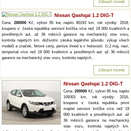
Zobrazit inzerát
Nissan Qashqai 1.2 DIG-T
Cena:
280000
Kč, výkon 85 kw, najeto 90193 km, rok výroby: 2018,
koupeno v: česká republika servisní knížka více než 19 000 kvalitních a
prověřených aut. až 36 měsíců garance na mechanický stav vozu,
kontrola najetých km. doživotní záruka legálního původu. výkup všech
modelů a značek, férové ceny, peníze ihned a v hotovosti. čr,2.maj, navi,
tempomat více než 19 000 kvalitních a prověřených aut. až 36 měsíců
garance na mechanický stav vozu, kontrola najetých…
Zobrazit inzerát
Nissan Qashqai 1.2 DIG-T
Cena:
200000
Kč, výkon 85 kw, najeto
109301 km, rok výroby: 2016,
koupeno v: česká republika první
majitel servisní knížka více než 19
000 kvalitních a prověřených aut. až
36 měsíců garance na mechanický
stav vozu, kontrola najetých km.