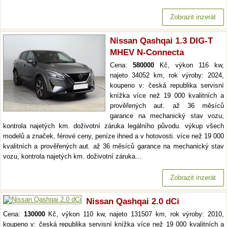
Zobrazit inzerát
Nissan Qashqai 1.3 DIG-T
MHEV N-Connecta
Cena:
580000
Kč, výkon 116 kw,
najeto 34052 km, rok výroby: 2024,
koupeno v: česká republika servisní
knížka více než 19 000 kvalitních a
prověřených aut. až 36 měsíců
garance na mechanický stav vozu,
kontrola najetých km. doživotní záruka legálního původu. výkup všech
modelů a značek, férové ceny, peníze ihned a v hotovosti. více než 19 000
kvalitních a prověřených aut. až 36 měsíců garance na mechanický stav
vozu, kontrola najetých km. doživotní záruka…
Zobrazit inzerát
Nissan Qashqai 2.0 dCi
Cena:
130000
Kč, výkon 110 kw, najeto 131507 km, rok výroby: 2010,
koupeno v: česká republika servisní knížka více než 19 000 kvalitních a