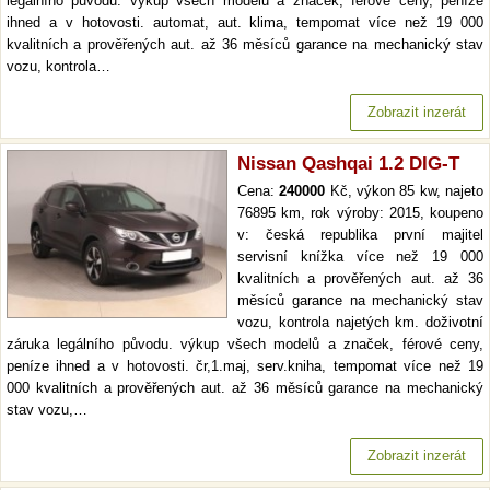
legálního původu. výkup všech modelů a značek, férové ceny, peníze
ihned a v hotovosti. automat, aut. klima, tempomat více než 19 000
kvalitních a prověřených aut. až 36 měsíců garance na mechanický stav
vozu, kontrola…
Zobrazit inzerát
Nissan Qashqai 1.2 DIG-T
Cena:
240000
Kč, výkon 85 kw, najeto
76895 km, rok výroby: 2015, koupeno
v: česká republika první majitel
servisní knížka více než 19 000
kvalitních a prověřených aut. až 36
měsíců garance na mechanický stav
vozu, kontrola najetých km. doživotní
záruka legálního původu. výkup všech modelů a značek, férové ceny,
peníze ihned a v hotovosti. čr,1.maj, serv.kniha, tempomat více než 19
000 kvalitních a prověřených aut. až 36 měsíců garance na mechanický
stav vozu,…
Zobrazit inzerát