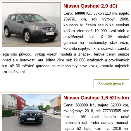
Nissan Qashqai 2.0 dCi
Cena:
60000
Kč, výkon 110 kw, najeto
259791 km, rok výroby: 2008,
koupeno v: česká republika servisní
knížka více než 19 000 kvalitních a
prověřených aut. až 36 měsíců
garance na mechanický stav vozu,
kontrola najetých km. doživotní záruka
legálního původu. výkup všech modelů a značek, férové ceny, peníze
ihned a v hotovosti. aut. klima více než 19 000 kvalitních a prověřených
aut. až 36 měsíců garance na mechanický stav vozu, kontrola najetých
km. doživotní…
Zobrazit inzerát
Nissan Qashqai 1,6 52tis.km
Cena:
380000
Kč, najeto 52000 km,
rok výroby: 2018, tel: 777333505 okr:
teplice 160 koní benzín nová
technická dab rádio carplay manual.
najeto 52 tisíc km. r.v. 2018 vin