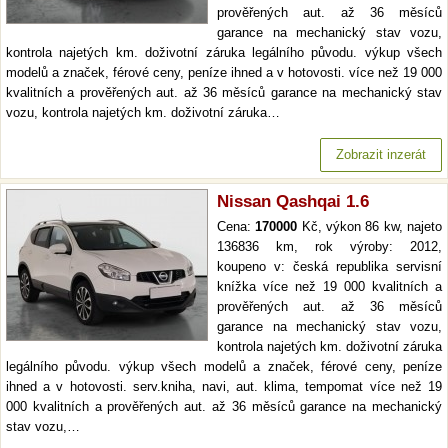
prověřených aut. až 36 měsíců
garance na mechanický stav vozu,
kontrola najetých km. doživotní záruka legálního původu. výkup všech
modelů a značek, férové ceny, peníze ihned a v hotovosti. více než 19 000
kvalitních a prověřených aut. až 36 měsíců garance na mechanický stav
vozu, kontrola najetých km. doživotní záruka…
Zobrazit inzerát
Nissan Qashqai 1.6
Cena:
170000
Kč, výkon 86 kw, najeto
136836 km, rok výroby: 2012,
koupeno v: česká republika servisní
knížka více než 19 000 kvalitních a
prověřených aut. až 36 měsíců
garance na mechanický stav vozu,
kontrola najetých km. doživotní záruka
legálního původu. výkup všech modelů a značek, férové ceny, peníze
ihned a v hotovosti. serv.kniha, navi, aut. klima, tempomat více než 19
000 kvalitních a prověřených aut. až 36 měsíců garance na mechanický
stav vozu,…