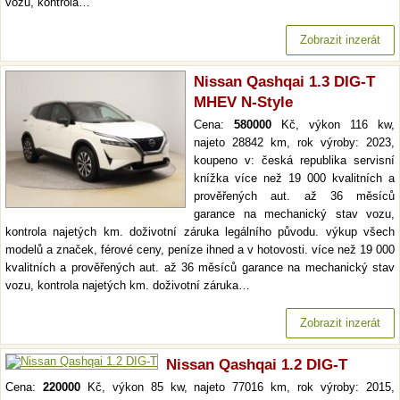
vozu, kontrola…
Zobrazit inzerát
Nissan Qashqai 1.3 DIG-T
MHEV N-Style
Cena:
580000
Kč, výkon 116 kw,
najeto 28842 km, rok výroby: 2023,
koupeno v: česká republika servisní
knížka více než 19 000 kvalitních a
prověřených aut. až 36 měsíců
garance na mechanický stav vozu,
kontrola najetých km. doživotní záruka legálního původu. výkup všech
modelů a značek, férové ceny, peníze ihned a v hotovosti. více než 19 000
kvalitních a prověřených aut. až 36 měsíců garance na mechanický stav
vozu, kontrola najetých km. doživotní záruka…
Zobrazit inzerát
Nissan Qashqai 1.2 DIG-T
Cena:
220000
Kč, výkon 85 kw, najeto 77016 km, rok výroby: 2015,