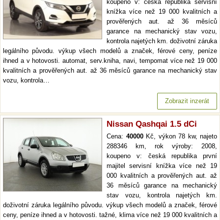
koupeno v: česká republika servisní
knížka více než 19 000 kvalitních a
prověřených aut. až 36 měsíců
garance na mechanický stav vozu,
kontrola najetých km. doživotní záruka
legálního původu. výkup všech modelů a značek, férové ceny, peníze
ihned a v hotovosti. automat, serv.kniha, navi, tempomat více než 19 000
kvalitních a prověřených aut. až 36 měsíců garance na mechanický stav
vozu, kontrola…
Zobrazit inzerát
Nissan Qashqai 1.5 dCi
Cena:
40000
Kč, výkon 78 kw, najeto
288346 km, rok výroby: 2008,
koupeno v: česká republika první
majitel servisní knížka více než 19
000 kvalitních a prověřených aut. až
36 měsíců garance na mechanický
stav vozu, kontrola najetých km.
doživotní záruka legálního původu. výkup všech modelů a značek, férové
ceny, peníze ihned a v hotovosti. tažné, klima více než 19 000 kvalitních a