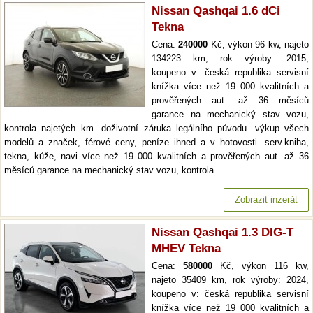
Nissan Qashqai 1.6 dCi
Tekna
Cena:
240000
Kč, výkon 96 kw, najeto
134223 km, rok výroby: 2015,
koupeno v: česká republika servisní
knížka více než 19 000 kvalitních a
prověřených aut. až 36 měsíců
garance na mechanický stav vozu,
kontrola najetých km. doživotní záruka legálního původu. výkup všech
modelů a značek, férové ceny, peníze ihned a v hotovosti. serv.kniha,
tekna, kůže, navi více než 19 000 kvalitních a prověřených aut. až 36
měsíců garance na mechanický stav vozu, kontrola…
Zobrazit inzerát
Nissan Qashqai 1.3 DIG-T
MHEV Tekna
Cena:
580000
Kč, výkon 116 kw,
najeto 35409 km, rok výroby: 2024,
koupeno v: česká republika servisní
knížka více než 19 000 kvalitních a