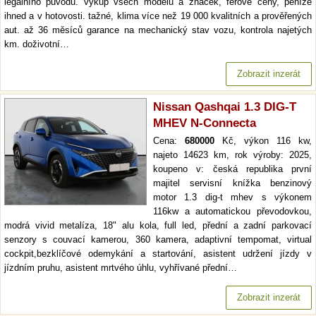
legálního původu. výkup všech modelů a značek, férové ceny, peníze
ihned a v hotovosti. tažné, klima více než 19 000 kvalitních a prověřených
aut. až 36 měsíců garance na mechanický stav vozu, kontrola najetých
km. doživotní…
Zobrazit inzerát
Nissan Qashqai 1.3 DIG-T
MHEV N-Connecta
Cena:
680000
Kč, výkon 116 kw,
najeto 14623 km, rok výroby: 2025,
koupeno v: česká republika první
majitel servisní knížka benzinový
motor 1.3 dig-t mhev s výkonem
116kw a automatickou převodovkou,
modrá vivid metalíza, 18" alu kola, full led, přední a zadní parkovací
senzory s couvací kamerou, 360 kamera, adaptivní tempomat, virtual
cockpit,bezklíčové odemykání a startování, asistent udržení jízdy v
jízdním pruhu, asistent mrtvého úhlu, vyhřívané přední…
Zobrazit inzerát