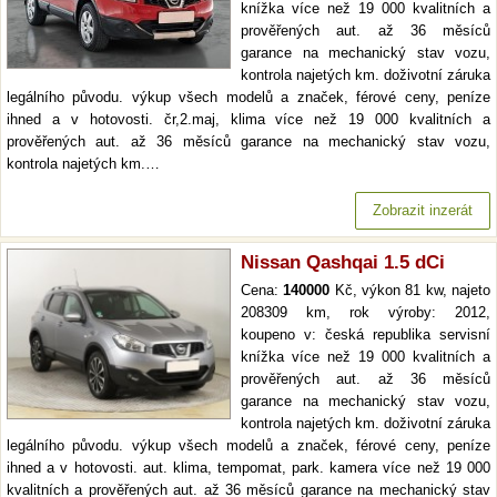
knížka více než 19 000 kvalitních a
prověřených aut. až 36 měsíců
garance na mechanický stav vozu,
kontrola najetých km. doživotní záruka
legálního původu. výkup všech modelů a značek, férové ceny, peníze
ihned a v hotovosti. čr,2.maj, klima více než 19 000 kvalitních a
prověřených aut. až 36 měsíců garance na mechanický stav vozu,
kontrola najetých km.…
Zobrazit inzerát
Nissan Qashqai 1.5 dCi
Cena:
140000
Kč, výkon 81 kw, najeto
208309 km, rok výroby: 2012,
koupeno v: česká republika servisní
knížka více než 19 000 kvalitních a
prověřených aut. až 36 měsíců
garance na mechanický stav vozu,
kontrola najetých km. doživotní záruka
legálního původu. výkup všech modelů a značek, férové ceny, peníze
ihned a v hotovosti. aut. klima, tempomat, park. kamera více než 19 000
kvalitních a prověřených aut. až 36 měsíců garance na mechanický stav