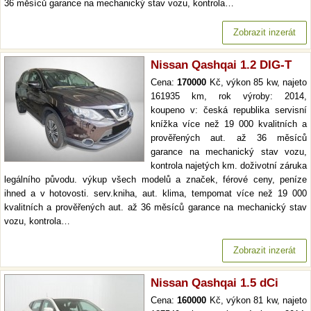
36 měsíců garance na mechanický stav vozu, kontrola…
Zobrazit inzerát
Nissan Qashqai 1.2 DIG-T
Cena:
170000
Kč, výkon 85 kw, najeto
161935 km, rok výroby: 2014,
koupeno v: česká republika servisní
knížka více než 19 000 kvalitních a
prověřených aut. až 36 měsíců
garance na mechanický stav vozu,
kontrola najetých km. doživotní záruka
legálního původu. výkup všech modelů a značek, férové ceny, peníze
ihned a v hotovosti. serv.kniha, aut. klima, tempomat více než 19 000
kvalitních a prověřených aut. až 36 měsíců garance na mechanický stav
vozu, kontrola…
Zobrazit inzerát
Nissan Qashqai 1.5 dCi
Cena:
160000
Kč, výkon 81 kw, najeto