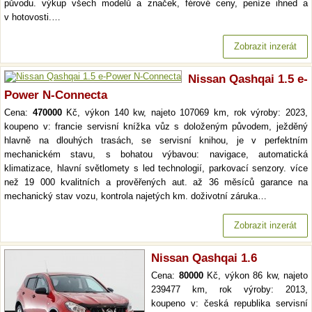
původu. výkup všech modelů a značek, férové ceny, peníze ihned a
v hotovosti.…
Zobrazit inzerát
Nissan Qashqai 1.5 e-
Power N-Connecta
Cena:
470000
Kč, výkon 140 kw, najeto 107069 km, rok výroby: 2023,
koupeno v: francie servisní knížka vůz s doloženým původem, ježděný
hlavně na dlouhých trasách, se servisní knihou, je v perfektním
mechanickém stavu, s bohatou výbavou: navigace, automatická
klimatizace, hlavní světlomety s led technologií, parkovací senzory. více
než 19 000 kvalitních a prověřených aut. až 36 měsíců garance na
mechanický stav vozu, kontrola najetých km. doživotní záruka…
Zobrazit inzerát
Nissan Qashqai 1.6
Cena:
80000
Kč, výkon 86 kw, najeto
239477 km, rok výroby: 2013,
koupeno v: česká republika servisní