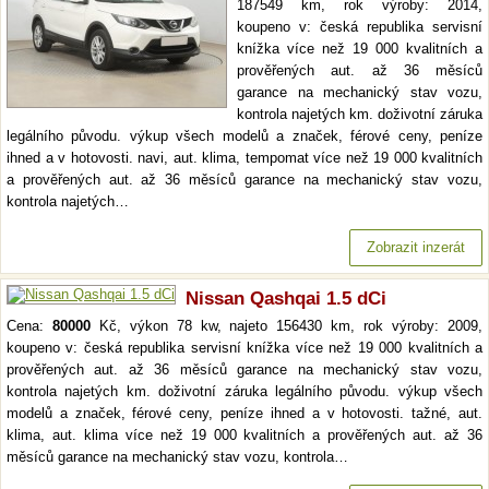
187549 km, rok výroby: 2014,
koupeno v: česká republika servisní
knížka více než 19 000 kvalitních a
prověřených aut. až 36 měsíců
garance na mechanický stav vozu,
kontrola najetých km. doživotní záruka
legálního původu. výkup všech modelů a značek, férové ceny, peníze
ihned a v hotovosti. navi, aut. klima, tempomat více než 19 000 kvalitních
a prověřených aut. až 36 měsíců garance na mechanický stav vozu,
kontrola najetých…
Zobrazit inzerát
Nissan Qashqai 1.5 dCi
Cena:
80000
Kč, výkon 78 kw, najeto 156430 km, rok výroby: 2009,
koupeno v: česká republika servisní knížka více než 19 000 kvalitních a
prověřených aut. až 36 měsíců garance na mechanický stav vozu,
kontrola najetých km. doživotní záruka legálního původu. výkup všech
modelů a značek, férové ceny, peníze ihned a v hotovosti. tažné, aut.
klima, aut. klima více než 19 000 kvalitních a prověřených aut. až 36
měsíců garance na mechanický stav vozu, kontrola…