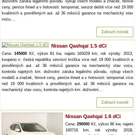
doživotní záruka legálního původu. výkup všech modelů a značek, férové
ceny, peníze ihned a v hotovosti. tempomat, senzor deště více než 19 000
kvalitních a prověřených aut. až 36 měsíců garance na mechanický stav
vozu,…
Zobrazit inzerát
Nissan Qashqai 1.5 dCi
Cena:
145000
Kč, výkon 81 kw, najeto 165029 km, rok výroby: 2013,
koupeno v: česká republika servisní knížka více než 19 000 kvalitních a
prověřených aut. až 36 měsíců garance na mechanický stav vozu,
kontrola najetých km. doživotní záruka legálního původu. výkup všech
modelů a značek, férové ceny, peníze ihned a v hotovosti. tempomat více
než 19 000 kvalitních a prověřených aut. až 36 měsíců garance na
mechanický stav vozu, kontrola najetých km. doživotní…
Zobrazit inzerát
Nissan Qashqai 1.6 dCi
Cena:
290000
Kč, výkon 96 kw, najeto
160716 km, rok výroby: 2018,