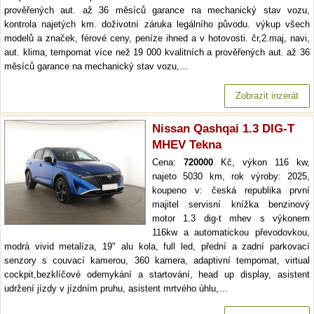
prověřených aut. až 36 měsíců garance na mechanický stav vozu,
kontrola najetých km. doživotní záruka legálního původu. výkup všech
modelů a značek, férové ceny, peníze ihned a v hotovosti. čr,2.maj, navi,
aut. klima, tempomat více než 19 000 kvalitních a prověřených aut. až 36
měsíců garance na mechanický stav vozu,…
Zobrazit inzerát
Nissan Qashqai 1.3 DIG-T
MHEV Tekna
Cena:
720000
Kč, výkon 116 kw,
najeto 5030 km, rok výroby: 2025,
koupeno v: česká republika první
majitel servisní knížka benzinový
motor 1.3 dig-t mhev s výkonem
116kw a automatickou převodovkou,
modrá vivid metalíza, 19" alu kola, full led, přední a zadní parkovací
senzory s couvací kamerou, 360 kamera, adaptivní tempomat, virtual
cockpit,bezklíčové odemykání a startování, head up display, asistent
udržení jízdy v jízdním pruhu, asistent mrtvého úhlu,…