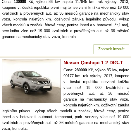
Cena:
130000
Kč, výkon 86 kw, najeto 117845 km, rok výroby: 2013,
koupeno v: česká republika první majitel servisní knížka více než 19 000
kvalitních a prověřených aut. až 36 měsíců garance na mechanický stav
vozu, kontrola najetých km. doživotní záruka legálního původu. výkup
všech modelů a značek, férové ceny, peníze ihned a v hotovosti. čr,1.maj,
serv.kniha více než 19 000 kvalitních a prověřených aut. až 36 měsíců
garance na mechanický stav vozu, kontrola…
Zobrazit inzerát
Nissan Qashqai 1.2 DIG-T
Cena:
280000
Kč, výkon 85 kw, najeto
99177 km, rok výroby: 2017, koupeno
v: česká republika servisní knížka
více než 19 000 kvalitních a
prověřených aut. až 36 měsíců
garance na mechanický stav vozu,
kontrola najetých km. doživotní záruka
legálního původu. výkup všech modelů a značek, férové ceny, peníze
ihned a v hotovosti. automat, tempomat, park. senzory více než 19 000
kvalitních a prověřených aut. až 36 měsíců garance na mechanický stav
vozu, kontrola…