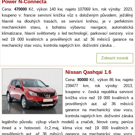
Power N-Connecta
Cena:
470000
Kč, výkon 140 kw, najeto 107069 km, rok výroby: 2023,
koupeno v: francie servisní knížka vůz s doloženým původem, ježděný
hlavně na dlouhých trasách, se servisní knihou, je v perfektním
mechanickém stavu, s bohatou výbavou: navigace, automatická
klimatizace, hlavní světlomety s led technologií, parkovací senzory. více
než 19 000 kvalitních a prověřených aut. až 36 měsíců garance na
mechanický stav vozu, kontrola najetých km. doživotní záruka…
Zobrazit inzerát
Nissan Qashqai 1.6
Cena:
80000
Kč, výkon 86 kw, najeto
239477 km, rok výroby: 2013,
koupeno v: česká republika servisní
knížka více než 19 000 kvalitních a
prověřených aut. až 36 měsíců
garance na mechanický stav vozu,
kontrola najetých km. doživotní záruka
legálního původu. výkup všech modelů a značek, férové ceny, peníze
ihned a v hotovosti. čr,2.maj, klima více než 19 000 kvalitních a
prověřených aut. až 36 měsíců garance na mechanický stav vozu,