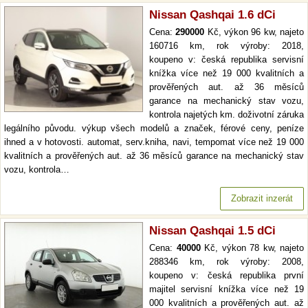
Nissan Qashqai 1.6 dCi
Cena:
290000
Kč, výkon 96 kw, najeto
160716 km, rok výroby: 2018,
koupeno v: česká republika servisní
knížka více než 19 000 kvalitních a
prověřených aut. až 36 měsíců
garance na mechanický stav vozu,
kontrola najetých km. doživotní záruka
legálního původu. výkup všech modelů a značek, férové ceny, peníze
ihned a v hotovosti. automat, serv.kniha, navi, tempomat více než 19 000
kvalitních a prověřených aut. až 36 měsíců garance na mechanický stav
vozu, kontrola…
Zobrazit inzerát
Nissan Qashqai 1.5 dCi
Cena:
40000
Kč, výkon 78 kw, najeto
288346 km, rok výroby: 2008,
koupeno v: česká republika první
majitel servisní knížka více než 19
000 kvalitních a prověřených aut. až