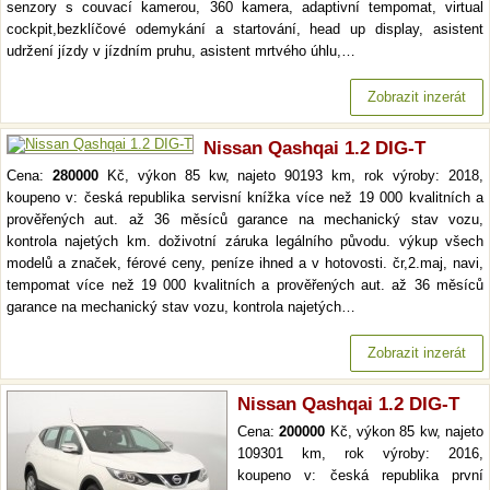
senzory s couvací kamerou, 360 kamera, adaptivní tempomat, virtual
cockpit,bezklíčové odemykání a startování, head up display, asistent
udržení jízdy v jízdním pruhu, asistent mrtvého úhlu,…
Zobrazit inzerát
Nissan Qashqai 1.2 DIG-T
Cena:
280000
Kč, výkon 85 kw, najeto 90193 km, rok výroby: 2018,
koupeno v: česká republika servisní knížka více než 19 000 kvalitních a
prověřených aut. až 36 měsíců garance na mechanický stav vozu,
kontrola najetých km. doživotní záruka legálního původu. výkup všech
modelů a značek, férové ceny, peníze ihned a v hotovosti. čr,2.maj, navi,
tempomat více než 19 000 kvalitních a prověřených aut. až 36 měsíců
garance na mechanický stav vozu, kontrola najetých…
Zobrazit inzerát
Nissan Qashqai 1.2 DIG-T
Cena:
200000
Kč, výkon 85 kw, najeto
109301 km, rok výroby: 2016,
koupeno v: česká republika první