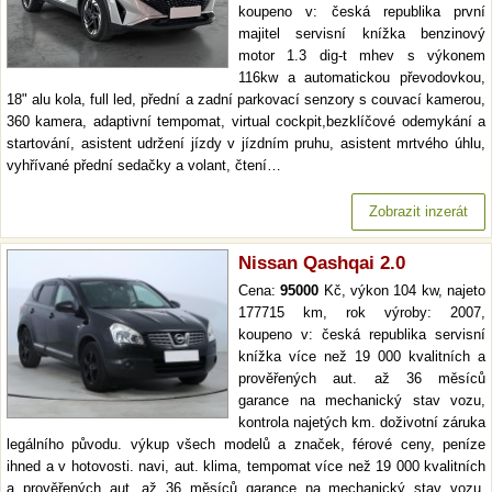
koupeno v: česká republika první
majitel servisní knížka benzinový
motor 1.3 dig-t mhev s výkonem
116kw a automatickou převodovkou,
18" alu kola, full led, přední a zadní parkovací senzory s couvací kamerou,
360 kamera, adaptivní tempomat, virtual cockpit,bezklíčové odemykání a
startování, asistent udržení jízdy v jízdním pruhu, asistent mrtvého úhlu,
vyhřívané přední sedačky a volant, čtení…
Zobrazit inzerát
Nissan Qashqai 2.0
Cena:
95000
Kč, výkon 104 kw, najeto
177715 km, rok výroby: 2007,
koupeno v: česká republika servisní
knížka více než 19 000 kvalitních a
prověřených aut. až 36 měsíců
garance na mechanický stav vozu,
kontrola najetých km. doživotní záruka
legálního původu. výkup všech modelů a značek, férové ceny, peníze
ihned a v hotovosti. navi, aut. klima, tempomat více než 19 000 kvalitních
a prověřených aut. až 36 měsíců garance na mechanický stav vozu,