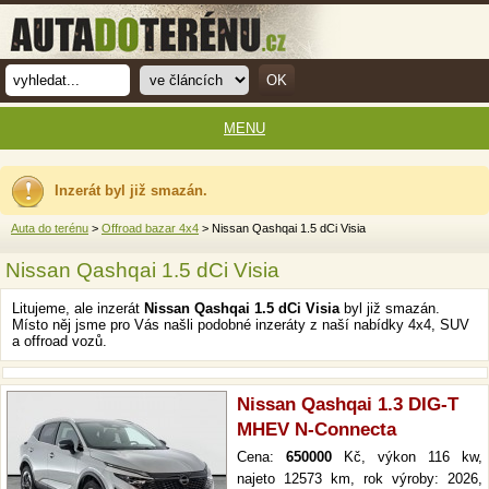
MENU
Inzerát byl již smazán.
Auta do terénu
>
Offroad bazar 4x4
> Nissan Qashqai 1.5 dCi Visia
Nissan Qashqai 1.5 dCi Visia
Litujeme, ale inzerát
Nissan Qashqai 1.5 dCi Visia
byl již smazán.
Místo něj jsme pro Vás našli podobné inzeráty z naší nabídky 4x4, SUV
a offroad vozů.
Nissan Qashqai 1.3 DIG-T
MHEV N-Connecta
Cena:
650000
Kč, výkon 116 kw,
najeto 12573 km, rok výroby: 2026,