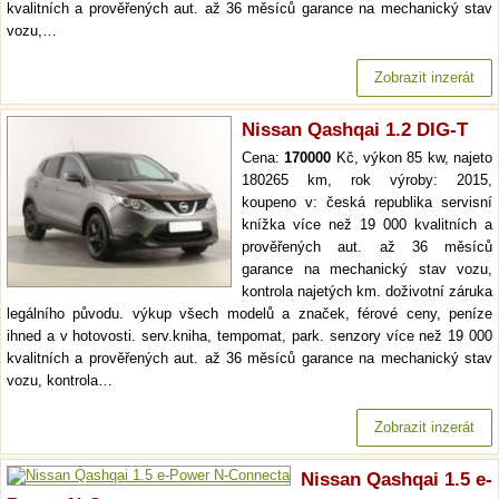
kvalitních a prověřených aut. až 36 měsíců garance na mechanický stav
vozu,…
Zobrazit inzerát
Nissan Qashqai 1.2 DIG-T
Cena:
170000
Kč, výkon 85 kw, najeto
180265 km, rok výroby: 2015,
koupeno v: česká republika servisní
knížka více než 19 000 kvalitních a
prověřených aut. až 36 měsíců
garance na mechanický stav vozu,
kontrola najetých km. doživotní záruka
legálního původu. výkup všech modelů a značek, férové ceny, peníze
ihned a v hotovosti. serv.kniha, tempomat, park. senzory více než 19 000
kvalitních a prověřených aut. až 36 měsíců garance na mechanický stav
vozu, kontrola…
Zobrazit inzerát
Nissan Qashqai 1.5 e-