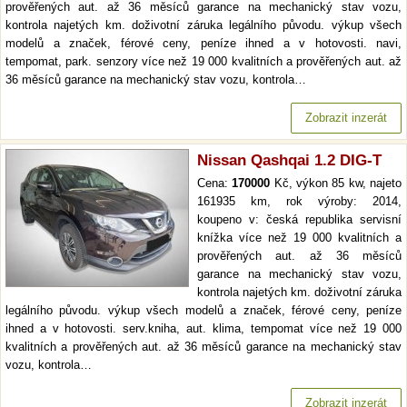
prověřených aut. až 36 měsíců garance na mechanický stav vozu,
kontrola najetých km. doživotní záruka legálního původu. výkup všech
modelů a značek, férové ceny, peníze ihned a v hotovosti. navi,
tempomat, park. senzory více než 19 000 kvalitních a prověřených aut. až
36 měsíců garance na mechanický stav vozu, kontrola…
Zobrazit inzerát
Nissan Qashqai 1.2 DIG-T
Cena:
170000
Kč, výkon 85 kw, najeto
161935 km, rok výroby: 2014,
koupeno v: česká republika servisní
knížka více než 19 000 kvalitních a
prověřených aut. až 36 měsíců
garance na mechanický stav vozu,
kontrola najetých km. doživotní záruka
legálního původu. výkup všech modelů a značek, férové ceny, peníze
ihned a v hotovosti. serv.kniha, aut. klima, tempomat více než 19 000
kvalitních a prověřených aut. až 36 měsíců garance na mechanický stav
vozu, kontrola…
Zobrazit inzerát