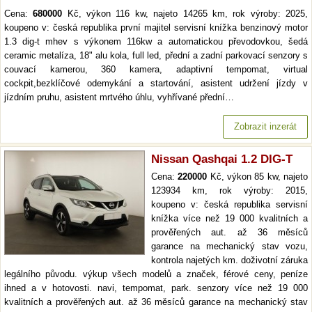
Cena:
680000
Kč, výkon 116 kw, najeto 14265 km, rok výroby: 2025,
koupeno v: česká republika první majitel servisní knížka benzinový motor
1.3 dig-t mhev s výkonem 116kw a automatickou převodovkou, šedá
ceramic metalíza, 18" alu kola, full led, přední a zadní parkovací senzory s
couvací kamerou, 360 kamera, adaptivní tempomat, virtual
cockpit,bezklíčové odemykání a startování, asistent udržení jízdy v
jízdním pruhu, asistent mrtvého úhlu, vyhřívané přední…
Zobrazit inzerát
Nissan Qashqai 1.2 DIG-T
Cena:
220000
Kč, výkon 85 kw, najeto
123934 km, rok výroby: 2015,
koupeno v: česká republika servisní
knížka více než 19 000 kvalitních a
prověřených aut. až 36 měsíců
garance na mechanický stav vozu,
kontrola najetých km. doživotní záruka
legálního původu. výkup všech modelů a značek, férové ceny, peníze
ihned a v hotovosti. navi, tempomat, park. senzory více než 19 000
kvalitních a prověřených aut. až 36 měsíců garance na mechanický stav