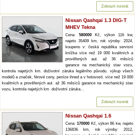
Zobrazit inzerát
Nissan Qashqai 1.3 DIG-T
MHEV Tekna
Cena:
580000
Kč, výkon 116 kw,
najeto 35409 km, rok výroby: 2024,
koupeno v: česká republika servisní
knížka více než 19 000 kvalitních a
prověřených aut. až 36 měsíců
garance na mechanický stav vozu,
kontrola najetých km. doživotní záruka legálního původu. výkup všech
modelů a značek, férové ceny, peníze ihned a v hotovosti. více než 19 000
kvalitních a prověřených aut. až 36 měsíců garance na mechanický stav
vozu, kontrola najetých km. doživotní záruka…
Zobrazit inzerát
Nissan Qashqai 1.6
Cena:
170000
Kč, výkon 86 kw, najeto
136836 km, rok výroby: 2012,