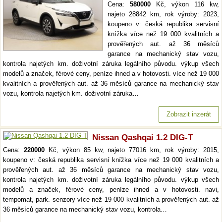
Cena:
580000
Kč, výkon 116 kw,
najeto 28842 km, rok výroby: 2023,
koupeno v: česká republika servisní
knížka více než 19 000 kvalitních a
prověřených aut. až 36 měsíců
garance na mechanický stav vozu,
kontrola najetých km. doživotní záruka legálního původu. výkup všech
modelů a značek, férové ceny, peníze ihned a v hotovosti. více než 19 000
kvalitních a prověřených aut. až 36 měsíců garance na mechanický stav
vozu, kontrola najetých km. doživotní záruka…
Zobrazit inzerát
Nissan Qashqai 1.2 DIG-T
Cena:
220000
Kč, výkon 85 kw, najeto 77016 km, rok výroby: 2015,
koupeno v: česká republika servisní knížka více než 19 000 kvalitních a
prověřených aut. až 36 měsíců garance na mechanický stav vozu,
kontrola najetých km. doživotní záruka legálního původu. výkup všech
modelů a značek, férové ceny, peníze ihned a v hotovosti. navi,
tempomat, park. senzory více než 19 000 kvalitních a prověřených aut. až
36 měsíců garance na mechanický stav vozu, kontrola…