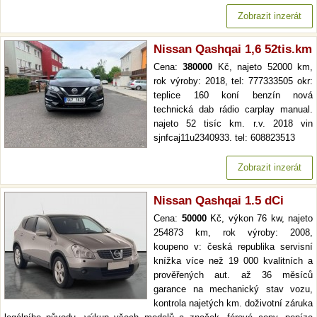
Zobrazit inzerát
Nissan Qashqai 1,6 52tis.km
Cena:
380000
Kč, najeto 52000 km,
rok výroby: 2018, tel: 777333505 okr:
teplice 160 koní benzín nová
technická dab rádio carplay manual.
najeto 52 tisíc km. r.v. 2018 vin
sjnfcaj11u2340933. tel: 608823513
Zobrazit inzerát
Nissan Qashqai 1.5 dCi
Cena:
50000
Kč, výkon 76 kw, najeto
254873 km, rok výroby: 2008,
koupeno v: česká republika servisní
knížka více než 19 000 kvalitních a
prověřených aut. až 36 měsíců
garance na mechanický stav vozu,
kontrola najetých km. doživotní záruka