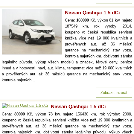
Nissan Qashqai 1.5 dCi
Cena:
160000
Kč, výkon 81 kw, najeto
187549 km, rok výroby: 2014,
koupeno v: česká republika servisní
knížka více než 19 000 kvalitních a
prověřených aut. až 36 měsíců
garance na mechanický stav vozu,
kontrola najetých km. doživotní záruka
legálního původu. výkup všech modelů a značek, férové ceny, peníze
ihned a v hotovosti. navi, aut. klima, tempomat více než 19 000 kvalitních
a prověřených aut. až 36 měsíců garance na mechanický stav vozu,
kontrola najetých…
Zobrazit inzerát
Nissan Qashqai 1.5 dCi
Cena:
80000
Kč, výkon 78 kw, najeto 156430 km, rok výroby: 2009,
koupeno v: česká republika servisní knížka více než 19 000 kvalitních a
prověřených aut. až 36 měsíců garance na mechanický stav vozu,
kontrola najetých km. doživotní záruka legálního původu. výkup všech