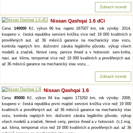
Zobrazit inzerát
Nissan Qashqai 1.6 dCi
Cena:
140000
Kč, výkon 96 kw, najeto 187507 km, rok výroby: 2014,
koupeno v: česká republika servisní knížka více než 19 000 kvalitních a
prověřených aut. až 36 měsíců garance na mechanický stav vozu,
kontrola najetých km. doživotní záruka legálního původu. výkup všech
modelů a značek, férové ceny, peníze ihned a v hotovosti. serv.kniha,
navi, aut. klima, tempomat více než 19 000 kvalitních a prověřených aut.
až 36 měsíců garance na mechanický stav vozu,…
Zobrazit inzerát
Nissan Qashqai 1.6
Cena:
85000
Kč, výkon 84 kw, najeto 173250 km, rok výroby: 2008,
koupeno v: česká republika první majitel servisní knížka více než 19 000
kvalitních a prověřených aut. až 36 měsíců garance na mechanický stav
vozu, kontrola najetých km. doživotní záruka legálního původu. výkup
všech modelů a značek, férové ceny, peníze ihned a v hotovosti. čr,1.maj,
aut. klima, tempomat více než 19 000 kvalitních a prověřených aut. až 36