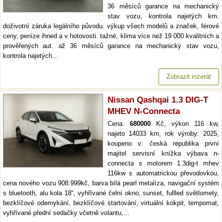
36 měsíců garance na mechanický
stav vozu, kontrola najetých km.
doživotní záruka legálního původu. výkup všech modelů a značek, férové
ceny, peníze ihned a v hotovosti. tažné, klima více než 19 000 kvalitních a
prověřených aut. až 36 měsíců garance na mechanický stav vozu,
kontrola najetých…
Zobrazit inzerát
Nissan Qashqai 1.3 DIG-T
MHEV N-Connecta
Cena:
680000
Kč, výkon 116 kw,
najeto 14033 km, rok výroby: 2025,
koupeno v: česká republika první
majitel servisní knížka výbava n-
connecta s motorem 1.3dig-t mhev
116kw s automatrickou převodovkou,
cena nového vozu 908.999kč, barva bílá pearl metalíza, navigační systém
s bluetooth, alu kola 18“, vyhřívané čelní okno, sunset, fullled světlomety,
bezklíčové odemykání, bezklíčové startování, virtuální kokpit, tempomat,
vyhřívané přední sedačky včetně volantu,…