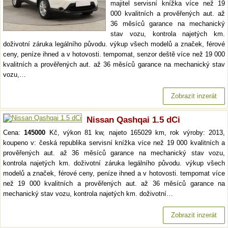
majitel servisní knížka více než 19
000 kvalitních a prověřených aut. až
36 měsíců garance na mechanický
stav vozu, kontrola najetých km.
doživotní záruka legálního původu. výkup všech modelů a značek, férové
ceny, peníze ihned a v hotovosti. tempomat, senzor deště více než 19 000
kvalitních a prověřených aut. až 36 měsíců garance na mechanický stav
vozu,…
Zobrazit inzerát
Nissan Qashqai 1.5 dCi
Cena:
145000
Kč, výkon 81 kw, najeto 165029 km, rok výroby: 2013,
koupeno v: česká republika servisní knížka více než 19 000 kvalitních a
prověřených aut. až 36 měsíců garance na mechanický stav vozu,
kontrola najetých km. doživotní záruka legálního původu. výkup všech
modelů a značek, férové ceny, peníze ihned a v hotovosti. tempomat více
než 19 000 kvalitních a prověřených aut. až 36 měsíců garance na
mechanický stav vozu, kontrola najetých km. doživotní…
Zobrazit inzerát