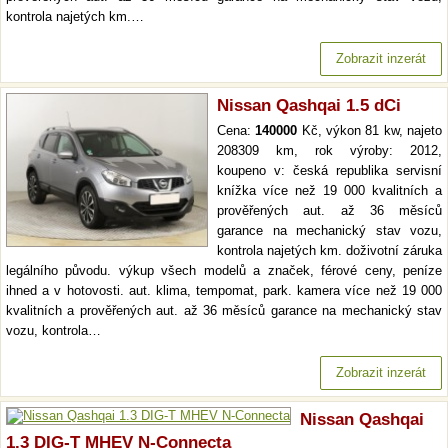
kontrola najetých km.…
Zobrazit inzerát
Nissan Qashqai 1.5 dCi
Cena:
140000
Kč, výkon 81 kw, najeto
208309 km, rok výroby: 2012,
koupeno v: česká republika servisní
knížka více než 19 000 kvalitních a
prověřených aut. až 36 měsíců
garance na mechanický stav vozu,
kontrola najetých km. doživotní záruka
legálního původu. výkup všech modelů a značek, férové ceny, peníze
ihned a v hotovosti. aut. klima, tempomat, park. kamera více než 19 000
kvalitních a prověřených aut. až 36 měsíců garance na mechanický stav
vozu, kontrola…
Zobrazit inzerát
Nissan Qashqai
1.3 DIG-T MHEV N-Connecta