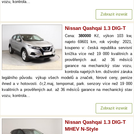
vozu, kontrola…
Zobrazit inzerát
Nissan Qashqai 1.3 DIG-T
Cena:
380000
Kč, výkon 103 kw,
najeto 69601 km, rok výroby: 2021,
koupeno v: česká republika servisní
knížka více než 19 000 kvalitních a
prověřených aut. až 36 měsíců
garance na mechanický stav vozu,
kontrola najetých km. doživotní záruka
legálního původu. výkup všech modelů a značek, férové ceny, peníze
ihned a v hotovosti. čr,2.maj, tempomat, park. senzory více než 19 000
kvalitních a prověřených aut. až 36 měsíců garance na mechanický stav
vozu, kontrola…
Zobrazit inzerát
Nissan Qashqai 1.3 DIG-T
MHEV N-Style