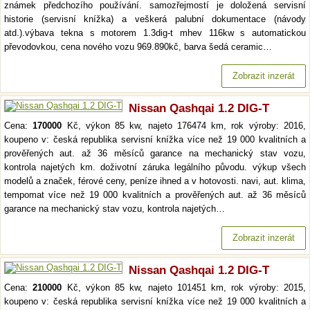
známek předchozího používání. samozřejmostí je doložená servisní
historie (servisní knížka) a veškerá palubní dokumentace (návody
atd.).výbava tekna s motorem 1.3dig-t mhev 116kw s automatickou
převodovkou, cena nového vozu 969.890kč, barva šedá ceramic…
Zobrazit inzerát
Nissan Qashqai 1.2 DIG-T
Cena:
170000
Kč, výkon 85 kw, najeto 176474 km, rok výroby: 2016,
koupeno v: česká republika servisní knížka více než 19 000 kvalitních a
prověřených aut. až 36 měsíců garance na mechanický stav vozu,
kontrola najetých km. doživotní záruka legálního původu. výkup všech
modelů a značek, férové ceny, peníze ihned a v hotovosti. navi, aut. klima,
tempomat více než 19 000 kvalitních a prověřených aut. až 36 měsíců
garance na mechanický stav vozu, kontrola najetých…
Zobrazit inzerát
Nissan Qashqai 1.2 DIG-T
Cena:
210000
Kč, výkon 85 kw, najeto 101451 km, rok výroby: 2015,
koupeno v: česká republika servisní knížka více než 19 000 kvalitních a