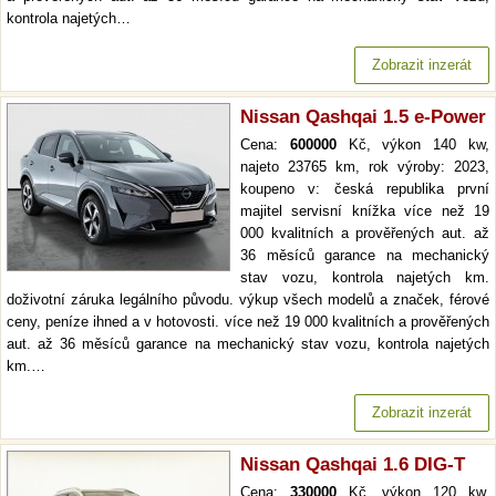
kontrola najetých…
Zobrazit inzerát
Nissan Qashqai 1.5 e-Power
Cena:
600000
Kč, výkon 140 kw,
najeto 23765 km, rok výroby: 2023,
koupeno v: česká republika první
majitel servisní knížka více než 19
000 kvalitních a prověřených aut. až
36 měsíců garance na mechanický
stav vozu, kontrola najetých km.
doživotní záruka legálního původu. výkup všech modelů a značek, férové
ceny, peníze ihned a v hotovosti. více než 19 000 kvalitních a prověřených
aut. až 36 měsíců garance na mechanický stav vozu, kontrola najetých
km.…
Zobrazit inzerát
Nissan Qashqai 1.6 DIG-T
Cena:
330000
Kč, výkon 120 kw,