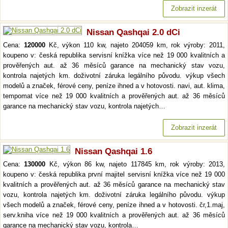
Zobrazit inzerát
Nissan Qashqai 2.0 dCi
Cena:
120000
Kč, výkon 110 kw, najeto 204059 km, rok výroby: 2011,
koupeno v: česká republika servisní knížka více než 19 000 kvalitních a
prověřených aut. až 36 měsíců garance na mechanický stav vozu,
kontrola najetých km. doživotní záruka legálního původu. výkup všech
modelů a značek, férové ceny, peníze ihned a v hotovosti. navi, aut. klima,
tempomat více než 19 000 kvalitních a prověřených aut. až 36 měsíců
garance na mechanický stav vozu, kontrola najetých…
Zobrazit inzerát
Nissan Qashqai 1.6
Cena:
130000
Kč, výkon 86 kw, najeto 117845 km, rok výroby: 2013,
koupeno v: česká republika první majitel servisní knížka více než 19 000
kvalitních a prověřených aut. až 36 měsíců garance na mechanický stav
vozu, kontrola najetých km. doživotní záruka legálního původu. výkup
všech modelů a značek, férové ceny, peníze ihned a v hotovosti. čr,1.maj,
serv.kniha více než 19 000 kvalitních a prověřených aut. až 36 měsíců
garance na mechanický stav vozu, kontrola…