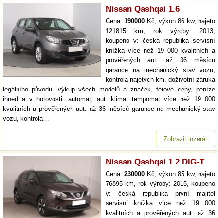
Nissan Qashqai 1.6
Cena:
190000
Kč, výkon 86 kw, najeto
121815 km, rok výroby: 2013,
koupeno v: česká republika servisní
knížka více než 19 000 kvalitních a
prověřených aut. až 36 měsíců
garance na mechanický stav vozu,
kontrola najetých km. doživotní záruka
legálního původu. výkup všech modelů a značek, férové ceny, peníze
ihned a v hotovosti. automat, aut. klima, tempomat více než 19 000
kvalitních a prověřených aut. až 36 měsíců garance na mechanický stav
vozu, kontrola…
Zobrazit inzerát
Nissan Qashqai 1.2 DIG-T
Cena:
230000
Kč, výkon 85 kw, najeto
76895 km, rok výroby: 2015, koupeno
v: česká republika první majitel
servisní knížka více než 19 000
kvalitních a prověřených aut. až 36