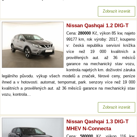
Zobrazit inzerát
Nissan Qashqai 1.2 DIG-T
Cena:
280000
Kč, výkon 85 kw, najeto
99177 km, rok výroby: 2017, koupeno
v: česká republika servisní knížka
více než 19 000 kvalitních a
prověřených aut. až 36 měsíců
garance na mechanický stav vozu,
kontrola najetých km. doživotní záruka
legálního původu. výkup všech modelů a značek, férové ceny, peníze
ihned a v hotovosti. automat, tempomat, park. senzory více než 19 000
kvalitních a prověřených aut. až 36 měsíců garance na mechanický stav
vozu, kontrola…
Zobrazit inzerát
Nissan Qashqai 1.3 DIG-T
MHEV N-Connecta
Cena:
580000
Kč, výkon 116 kw,