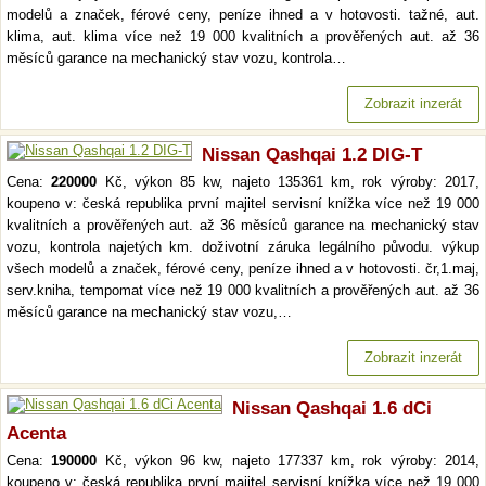
modelů a značek, férové ceny, peníze ihned a v hotovosti. tažné, aut.
klima, aut. klima více než 19 000 kvalitních a prověřených aut. až 36
měsíců garance na mechanický stav vozu, kontrola…
Zobrazit inzerát
Nissan Qashqai 1.2 DIG-T
Cena:
220000
Kč, výkon 85 kw, najeto 135361 km, rok výroby: 2017,
koupeno v: česká republika první majitel servisní knížka více než 19 000
kvalitních a prověřených aut. až 36 měsíců garance na mechanický stav
vozu, kontrola najetých km. doživotní záruka legálního původu. výkup
všech modelů a značek, férové ceny, peníze ihned a v hotovosti. čr,1.maj,
serv.kniha, tempomat více než 19 000 kvalitních a prověřených aut. až 36
měsíců garance na mechanický stav vozu,…
Zobrazit inzerát
Nissan Qashqai 1.6 dCi
Acenta
Cena:
190000
Kč, výkon 96 kw, najeto 177337 km, rok výroby: 2014,
koupeno v: česká republika první majitel servisní knížka více než 19 000