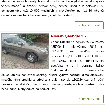
stav vozu, kontrola najetých km. doživotní záruka legálního původu. výkup
všech modelů a značek, férové ceny, peníze ihned a v hotovosti. n-
connecta více než 19 000 kvalitních a prověřených aut. až 36 měsíců
garance na mechanický stav vozu, kontrola najetých…
Zobrazit inzerát
Nissan Qashqai 1,2
Cena:
140000
Kč, výkon 85 kw, najeto
135000 km, rok výroby: 2014, tel:
737867110 okr: prodám nissan
qashqai 1 2 j11 d d01 r.v.2014 135tis.
km 85kw euro 5 kombinovaná
spotřeba 5 6 l benzinu tažné
6.st.manuálni převodovka
360st.kamera parkovací senzory přední výhřev sedadel klima sledování
mrtvého úhlu prosklená střecha a další. stk do 11/2026 dálniční roční
známka do 4/2027. motor kouří modře pravděpodobně špatné turbo
nepojízdné. nutný odvoz na podvalu. zn.…
Zobrazit inzerát