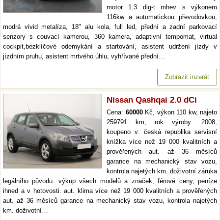
motor 1.3 dig-t mhev s výkonem
116kw a automatickou převodovkou,
modrá vivid metalíza, 18" alu kola, full led, přední a zadní parkovací
senzory s couvací kamerou, 360 kamera, adaptivní tempomat, virtual
cockpit,bezklíčové odemykání a startování, asistent udržení jízdy v
jízdním pruhu, asistent mrtvého úhlu, vyhřívané přední…
Zobrazit inzerát
Nissan Qashqai 2.0 dCi
Cena:
60000
Kč, výkon 110 kw, najeto
259791 km, rok výroby: 2008,
koupeno v: česká republika servisní
knížka více než 19 000 kvalitních a
prověřených aut. až 36 měsíců
garance na mechanický stav vozu,
kontrola najetých km. doživotní záruka
legálního původu. výkup všech modelů a značek, férové ceny, peníze
ihned a v hotovosti. aut. klima více než 19 000 kvalitních a prověřených
aut. až 36 měsíců garance na mechanický stav vozu, kontrola najetých
km. doživotní…