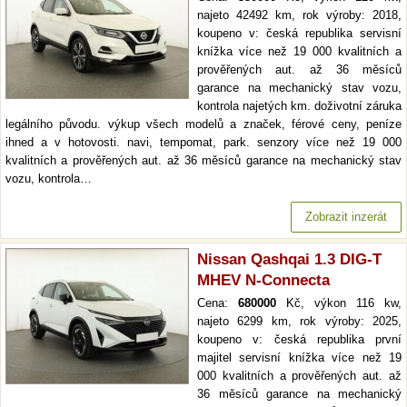
najeto 42492 km, rok výroby: 2018,
koupeno v: česká republika servisní
knížka více než 19 000 kvalitních a
prověřených aut. až 36 měsíců
garance na mechanický stav vozu,
kontrola najetých km. doživotní záruka
legálního původu. výkup všech modelů a značek, férové ceny, peníze
ihned a v hotovosti. navi, tempomat, park. senzory více než 19 000
kvalitních a prověřených aut. až 36 měsíců garance na mechanický stav
vozu, kontrola…
Zobrazit inzerát
Nissan Qashqai 1.3 DIG-T
MHEV N-Connecta
Cena:
680000
Kč, výkon 116 kw,
najeto 6299 km, rok výroby: 2025,
koupeno v: česká republika první
majitel servisní knížka více než 19
000 kvalitních a prověřených aut. až
36 měsíců garance na mechanický