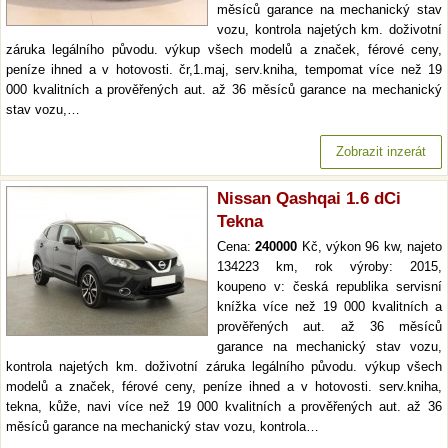
měsíců garance na mechanický stav
vozu, kontrola najetých km. doživotní
záruka legálního původu. výkup všech modelů a značek, férové ceny,
peníze ihned a v hotovosti. čr,1.maj, serv.kniha, tempomat více než 19
000 kvalitních a prověřených aut. až 36 měsíců garance na mechanický
stav vozu,…
Zobrazit inzerát
Nissan Qashqai 1.6 dCi
Tekna
Cena:
240000
Kč, výkon 96 kw, najeto
134223 km, rok výroby: 2015,
koupeno v: česká republika servisní
knížka více než 19 000 kvalitních a
prověřených aut. až 36 měsíců
garance na mechanický stav vozu,
kontrola najetých km. doživotní záruka legálního původu. výkup všech
modelů a značek, férové ceny, peníze ihned a v hotovosti. serv.kniha,
tekna, kůže, navi více než 19 000 kvalitních a prověřených aut. až 36
měsíců garance na mechanický stav vozu, kontrola…