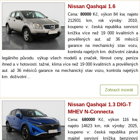
Nissan Qashqai 1.6
Cena:
80000
Kč, výkon 84 kw, najeto
212931 km, rok výroby: 2010,
koupeno v: česká republika servisní
knížka více než 19 000 kvalitních a
prověřených aut. až 36 měsíců
garance na mechanický stav vozu,
kontrola najetých km. doživotní záruka
legálního původu. výkup všech modelů a značek, férové ceny, peníze
ihned a v hotovosti. tažné, klima více než 19 000 kvalitních a prověřených
aut. až 36 měsíců garance na mechanický stav vozu, kontrola najetých
km. doživotní…
Zobrazit inzerát
Nissan Qashqai 1.3 DIG-T
MHEV N-Connecta
Cena:
680000
Kč, výkon 116 kw,
najeto 14623 km, rok výroby: 2025,
koupeno v: česká republika první
majitel servisní knížka benzinový