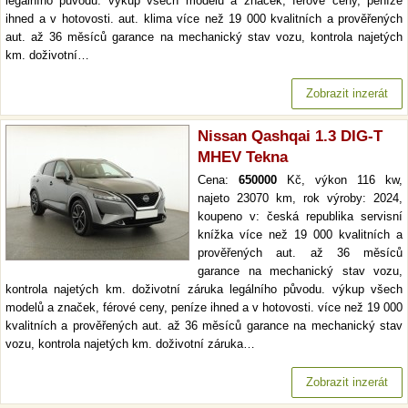
legálního původu. výkup všech modelů a značek, férové ceny, peníze
ihned a v hotovosti. aut. klima více než 19 000 kvalitních a prověřených
aut. až 36 měsíců garance na mechanický stav vozu, kontrola najetých
km. doživotní…
Zobrazit inzerát
Nissan Qashqai 1.3 DIG-T
MHEV Tekna
Cena:
650000
Kč, výkon 116 kw,
najeto 23070 km, rok výroby: 2024,
koupeno v: česká republika servisní
knížka více než 19 000 kvalitních a
prověřených aut. až 36 měsíců
garance na mechanický stav vozu,
kontrola najetých km. doživotní záruka legálního původu. výkup všech
modelů a značek, férové ceny, peníze ihned a v hotovosti. více než 19 000
kvalitních a prověřených aut. až 36 měsíců garance na mechanický stav
vozu, kontrola najetých km. doživotní záruka…
Zobrazit inzerát