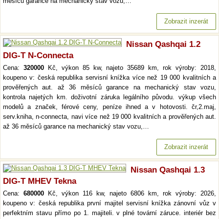
měsíců garance na mechanický stav vozu,…
Zobrazit inzerát
Nissan Qashqai 1.2
DIG-T N-Connecta
Cena:
320000
Kč, výkon 85 kw, najeto 35689 km, rok výroby: 2018,
koupeno v: česká republika servisní knížka více než 19 000 kvalitních a
prověřených aut. až 36 měsíců garance na mechanický stav vozu,
kontrola najetých km. doživotní záruka legálního původu. výkup všech
modelů a značek, férové ceny, peníze ihned a v hotovosti. čr,2.maj,
serv.kniha, n-connecta, navi více než 19 000 kvalitních a prověřených aut.
až 36 měsíců garance na mechanický stav vozu,…
Zobrazit inzerát
Nissan Qashqai 1.3
DIG-T MHEV Tekna
Cena:
680000
Kč, výkon 116 kw, najeto 6806 km, rok výroby: 2026,
koupeno v: česká republika první majitel servisní knížka zánovní vůz v
perfektním stavu přímo po 1. majiteli. v plné tovární záruce. interiér bez