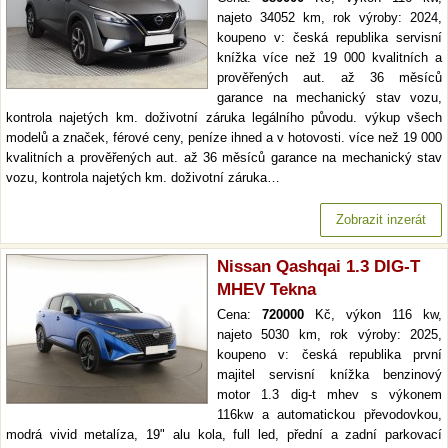
najeto 34052 km, rok výroby: 2024,
koupeno v: česká republika servisní
knížka více než 19 000 kvalitních a
prověřených aut. až 36 měsíců
garance na mechanický stav vozu,
kontrola najetých km. doživotní záruka legálního původu. výkup všech
modelů a značek, férové ceny, peníze ihned a v hotovosti. více než 19 000
kvalitních a prověřených aut. až 36 měsíců garance na mechanický stav
vozu, kontrola najetých km. doživotní záruka…
Zobrazit inzerát
Nissan Qashqai 1.3 DIG-T
MHEV Tekna
Cena:
720000
Kč, výkon 116 kw,
najeto 5030 km, rok výroby: 2025,
koupeno v: česká republika první
majitel servisní knížka benzinový
motor 1.3 dig-t mhev s výkonem
116kw a automatickou převodovkou,
modrá vivid metalíza, 19" alu kola, full led, přední a zadní parkovací