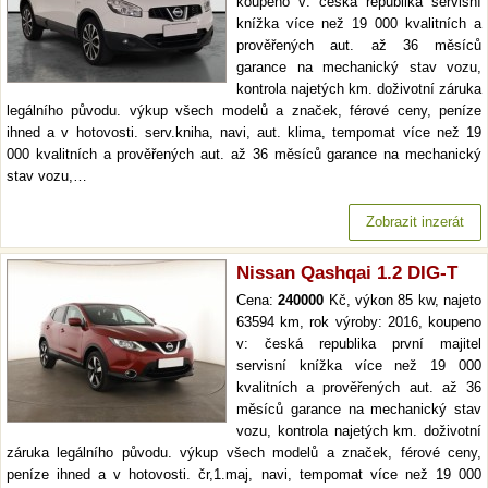
koupeno v: česká republika servisní
knížka více než 19 000 kvalitních a
prověřených aut. až 36 měsíců
garance na mechanický stav vozu,
kontrola najetých km. doživotní záruka
legálního původu. výkup všech modelů a značek, férové ceny, peníze
ihned a v hotovosti. serv.kniha, navi, aut. klima, tempomat více než 19
000 kvalitních a prověřených aut. až 36 měsíců garance na mechanický
stav vozu,…
Zobrazit inzerát
Nissan Qashqai 1.2 DIG-T
Cena:
240000
Kč, výkon 85 kw, najeto
63594 km, rok výroby: 2016, koupeno
v: česká republika první majitel
servisní knížka více než 19 000
kvalitních a prověřených aut. až 36
měsíců garance na mechanický stav
vozu, kontrola najetých km. doživotní
záruka legálního původu. výkup všech modelů a značek, férové ceny,
peníze ihned a v hotovosti. čr,1.maj, navi, tempomat více než 19 000